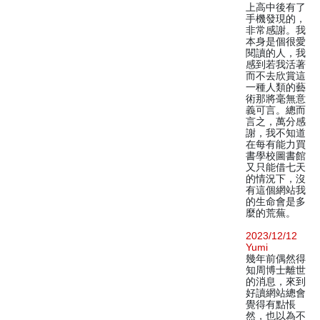
上高中後有了
手機發現的，
非常感謝。我
本身是個很愛
閱讀的人，我
感到若我活著
而不去欣賞這
一種人類的藝
術那將毫無意
義可言。總而
言之，萬分感
謝，我不知道
在每有能力買
書學校圖書館
又只能借七天
的情況下，沒
有這個網站我
的生命會是多
麼的荒蕪。
2023/12/12
Yumi
幾年前偶然得
知周博士離世
的消息，來到
好讀網站總會
覺得有點悵
然，也以為不