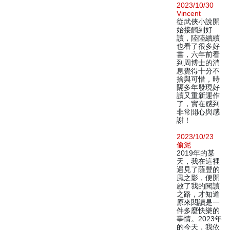
2023/10/30
Vincent
從武俠小說開
始接觸到好
讀，陸陸續續
也看了很多好
書，六年前看
到周博士的消
息覺得十分不
捨與可惜，時
隔多年發現好
讀又重新運作
了，實在感到
非常開心與感
謝！
2023/10/23
偷泥
2019年的某
天，我在這裡
遇見了薩豐的
風之影，便開
啟了我的閱讀
之路，才知道
原來閱讀是一
件多麼快樂的
事情。2023年
的今天，我依