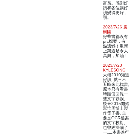
富翁。感謝好
讀和各位讓好
讀變得更好，
讚。
2023/7/26 袁
樹國
好些書都沒有
prc檔案，有
點遺憾！重新
上架還是令人
高興，加油！
2023/7/20
KYLESONG
大概2010知道
好讀, 就三不
五時來此找書,
原本只有看書
時順便回報一
些文字勘誤,
後來2015開始
幫忙周博士製
作電子書, 主
要是OCR檔案
的文字校對,
也曾經掃瞄了
一,二本書進行