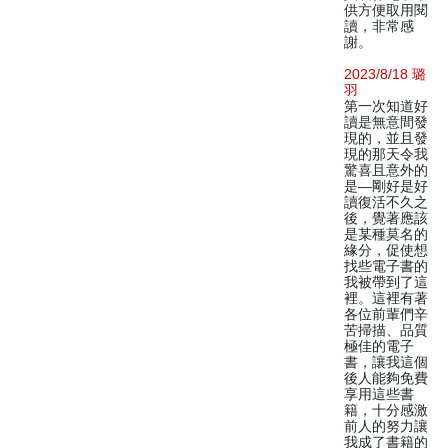
供方便取用閱
讀，非常感
謝。
2023/8/18 璐
羽
第一次知道好
讀是無意間發
現的，並且發
現的那天令我
驚喜且意外的
是—剛好是好
讀復活不久之
後，覺著應該
是某種莫名的
緣分，促使想
找些電子書的
我被帶到了這
裡。這裡有著
各位前輩們辛
苦掃描、品質
極佳的電子
書，讓我這個
後人能夠免費
享用這些書
籍，十分感激
前人的努力讓
我成了書籍的