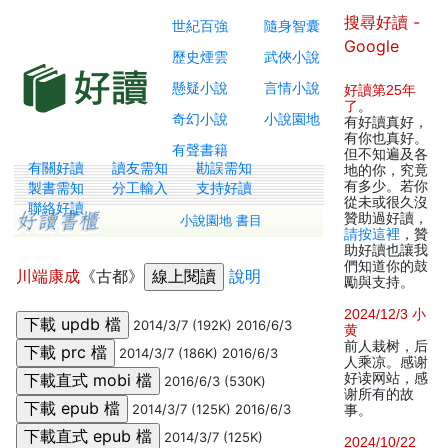
搜尋好讀 -
世紀百強
隨身智囊
Google
歷史煙雲
武俠小說
懸疑小說
言情小說
好讀第25年
了
。
奇幻小說
小說園地
有好讀真好，
有你也真好。
有聲書籍
但不知遍及各
有關好讀
讀友需知
勘誤需知
地的你，究竟
有多少。若你
製書需知
分工輸入
支持好讀
從未或很久沒
聯絡好讀
贊助過好讀，
小說園地 書目
請按這裡
，贊
助好讀也讓我
們知道你的鼓
川端康成
《古都》
說明
勵與支持。
2024/12/3 小
2014/3/7 (192K) 2016/6/3
黄
前人栽树，后
2014/3/7 (186K) 2016/6/3
人乘凉。感谢
好读网站，感
2016/6/3 (530K)
谢所有的故
2014/3/7 (125K) 2016/6/3
事。
2014/3/7 (125K)
2024/10/22