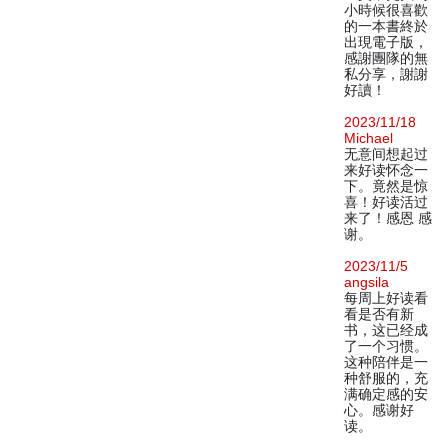
小時候很喜歡
的一本書終於
出現電子版，
感謝團隊的無
私分享，謝謝
好讀！
2023/11/18
Michael
无意间想起过
来好读怀念一
下。竟然是惊
喜！好读活过
来了！感恩 感
谢。
2023/11/5
angsila
每周上好读看
看是否有新
书，这已经成
了一个习惯。
这种陪伴是一
种舒服的，充
满确定感的安
心。感谢好
读。