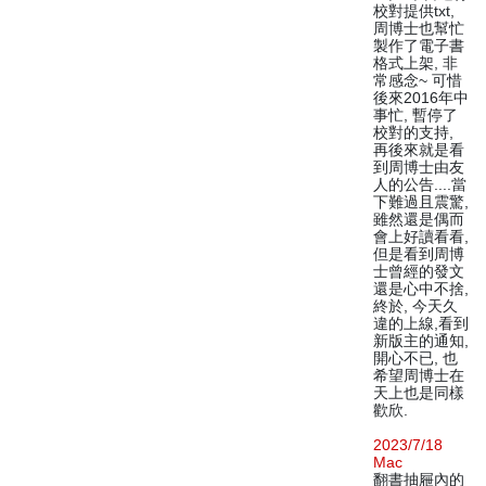
校對提供txt,
周博士也幫忙
製作了電子書
格式上架, 非
常感念~ 可惜
後來2016年中
事忙, 暫停了
校對的支持,
再後來就是看
到周博士由友
人的公告....當
下難過且震驚,
雖然還是偶而
會上好讀看看,
但是看到周博
士曾經的發文
還是心中不捨,
終於, 今天久
違的上線,看到
新版主的通知,
開心不已, 也
希望周博士在
天上也是同樣
歡欣.
2023/7/18
Mac
翻書抽屜內的