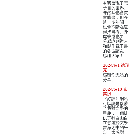
令我發現了電
子書的世界。
雖然我也會買
實體書，但在
這十多年間，
也會不斷在這
裡找書看。身
處香港也要十
分感謝創辦人
和製作電子書
的各位讀友，
感謝大家！
2024/6/1 德瑞
克
感谢你无私的
分享。
2024/5/18 布
莱恩
《好讀》網站
可以說是啟蒙
了我對文學的
興趣，一個提
供了我自由自
在悠遊於文學
書海之中的平
台，太感謝