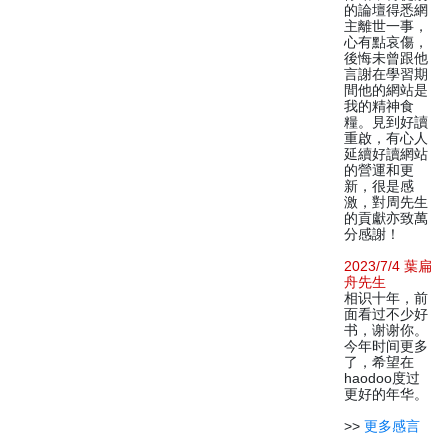
的論壇得悉網
主離世一事，
心有點哀傷，
後悔未曾跟他
言謝在學習期
間他的網站是
我的精神食
糧。見到好讀
重啟，有心人
延續好讀網站
的營運和更
新，很是感
激，對周先生
的貢獻亦致萬
分感謝！
2023/7/4 葉扁
舟先生
相识十年，前
面看过不少好
书，谢谢你。
今年时间更多
了，希望在
haodoo度过
更好的年华。
>>
更多感言