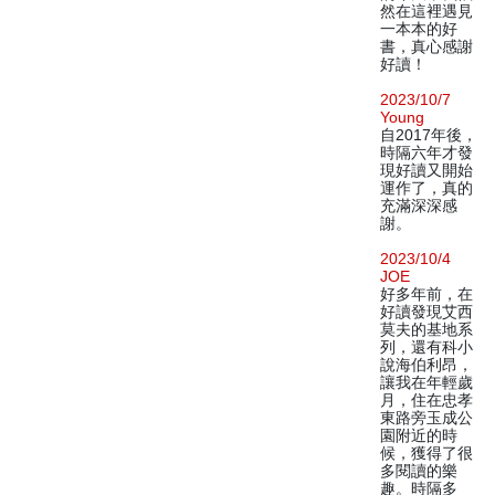
然在這裡遇見
一本本的好
書，真心感謝
好讀！
2023/10/7
Young
自2017年後，
時隔六年才發
現好讀又開始
運作了，真的
充滿深深感
謝。
2023/10/4
JOE
好多年前，在
好讀發現艾西
莫夫的基地系
列，還有科小
說海伯利昂，
讓我在年輕歲
月，住在忠孝
東路旁玉成公
園附近的時
候，獲得了很
多閱讀的樂
趣。時隔多