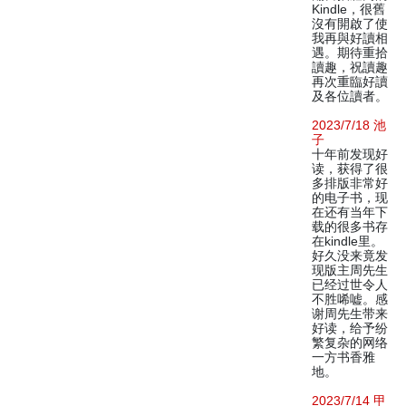
Kindle，很舊
沒有開啟了使
我再與好讀相
遇。期待重拾
讀趣，祝讀趣
再次重臨好讀
及各位讀者。
2023/7/18 池
子
十年前发现好
读，获得了很
多排版非常好
的电子书，现
在还有当年下
载的很多书存
在kindle里。
好久没来竟发
现版主周先生
已经过世令人
不胜唏嘘。感
谢周先生带来
好读，给予纷
繁复杂的网络
一方书香雅
地。
2023/7/14 甲