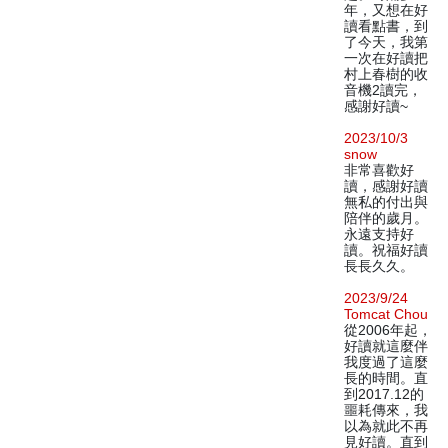
年，又想在好
讀看點書，到
了今天，我第
一次在好讀把
村上春樹的收
音機2讀完，
感謝好讀~
2023/10/3
snow
非常喜歡好
讀，感謝好讀
無私的付出與
陪伴的歲月。
永遠支持好
讀。祝福好讀
長長久久。
2023/9/24
Tomcat Chou
從2006年起，
好讀就這麼伴
我度過了這麼
長的時間。直
到2017.12的
噩耗傳來，我
以為就此不再
見好讀。直到