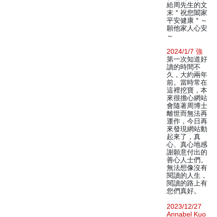
給周先生的文
末＂祝您闔家
平安健康＂～
願他家人心安
～
2024/1/7 強
第一次知道好
讀的時間不
久，大約兩年
前。當時常在
這裡挖寶，本
來很擔心網站
會隨著周博士
離世而無法再
運作，今日再
來發現網站動
起來了，真
心、真心地感
謝願意付出的
善心人士們。
無法想像沒有
閱讀的人生，
閱讀的路上有
您們真好。
2023/12/27
Annabel Kuo