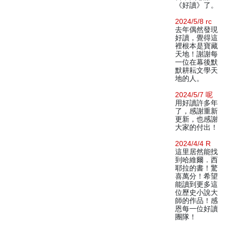
《好讀》了。
2024/5/8 rc
去年偶然發現
好讀，覺得這
裡根本是寶藏
天地！謝謝每
一位在幕後默
默耕耘文學天
地的人。
2024/5/7 呢
用好讀許多年
了，感謝重新
更新，也感謝
大家的付出！
2024/4/4 R
這里居然能找
到哈維爾．西
耶拉的書！驚
喜萬分！希望
能讀到更多這
位歷史小說大
師的作品！感
恩每一位好讀
團隊！