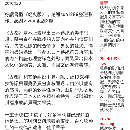
蘇菲
2016/6/3
感謝好讀各界
人士的無私奉
好讀書櫃《經典版》，感謝sue1289整理製
獻并分享了不
作。感謝Vivian勘誤3處。
同種類的書
藏。在異地難
以購買中文書
《古都》基本上表現出日本傳統的美學思
籍，好讀提供
想，藉由京都在戰後的人事內外在的情事糾
一個很好的中
文書閱讀平
葛、失散姐妹的離合情懷、男女的愛戀、傳
台。
統的媒妁婚姻。並配以日本傳統祭典所表現
的內在拘謹心理意識之外顯，而透露出日本
2024/10/20
Tao
文化中的物哀、風雅、與幽玄的獨特美感。
粗暴的以信用
卡感謝好讀團
《古都》和其他兩部中篇小說，於1968年
隊的無償奉
獻。懇請各位
獲得諾貝爾獎委員會審核通過，由於以豐富
讀友有錢出
的感情、高超的敘事性技巧、並以非凡之敏
錢，有力出
銳表現了日本人內在精神的特質，據以頒給
力，讓好讀生
生不息，也讓
川端康成諾貝爾文學獎。
周博士恩澤廣
被不熄°
千重子現在20歲了，好多年來都已經知道
2024/9/13
她是太吉郎與阿繁所認養的棄嬰。在八坂神
maliang
社的一次偶然遭逢，使千重子……
感谢好读，无