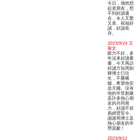
今日，偶然想
起老朋友，想
不到好讀還
在，令人又驚
又喜。祝福好
讀，好讀長
存。
2023/9/24 王
俊文
眼力不好，多
年沒來好讀看
書，今天再訪
好讀方知周劍
輝博士已往
生，不勝唏
噓，希望他安
息天國。沒有
他的辛苦創建
及許多熱心朋
友的共同努
力，好讀不容
易經營至今。
謝謝周博士及
熱心朋友的辛
勞貢獻！
2023/9/12