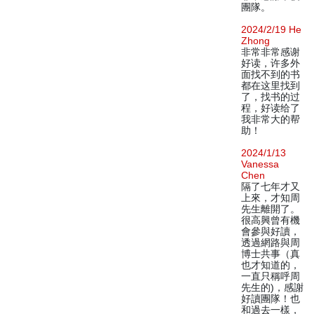
團隊。
2024/2/19 He
Zhong
非常非常感谢
好读，许多外
面找不到的书
都在这里找到
了，找书的过
程，好读给了
我非常大的帮
助！
2024/1/13
Vanessa
Chen
隔了七年才又
上來，才知周
先生離開了。
很高興曾有機
會參與好讀，
透過網路與周
博士共事（真
也才知道的，
一直只稱呼周
先生的)，感謝
好讀團隊！也
和過去一樣，