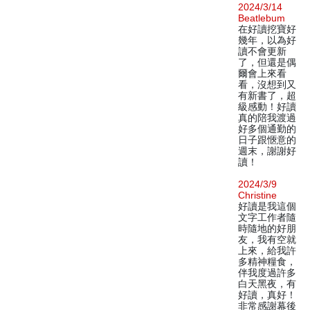
2024/3/14
Beatlebum
在好讀挖寶好
幾年，以為好
讀不會更新
了，但還是偶
爾會上來看
看，沒想到又
有新書了，超
級感動！好讀
真的陪我渡過
好多個通勤的
日子跟愜意的
週末，謝謝好
讀！
2024/3/9
Christine
好讀是我這個
文字工作者隨
時隨地的好朋
友，我有空就
上來，給我許
多精神糧食，
伴我度過許多
白天黑夜，有
好讀，真好！
非常感謝幕後