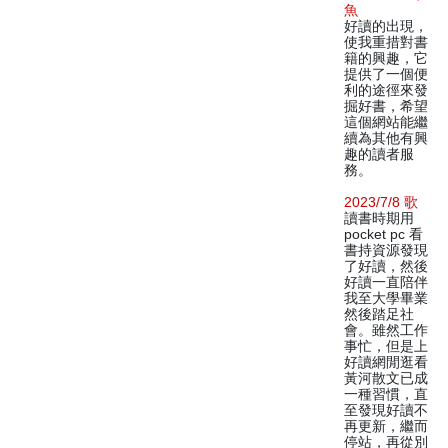
魚
好讀的出現，
使我重措對書
籍的興趣，它
提供了一個便
利的途徑來發
掘好書，希望
這個網站能繼
續為其他有興
趣的讀者服
務。
2023/7/8 歌
讀書時期用
pocket pc 看
書持資源發現
了好讀，然後
好讀一直陪伴
我至大學畢業
然後踏足社
會。雖然工作
事忙，但是上
好讀網閒逛看
黃河散文已成
一種習慣，直
至發現好讀不
再更新，繼而
停站，再從別