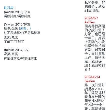
私的分享，伴
我成长，感动
勘誤表
：
到我泪流。
(mPDB 2016/6/3)
滿臉誹紅/滿臉緋紅
2024/9/7
Ashley
(Vivian 2016/6/3)
因為尋找高陽
座像/坐像
(未改。)
的小說知道了
好不容總算/好不容易總算
好讀，也已經
園太/丸太
十年了。好讀
了解丁/了解了
上高陽的小說
也慢慢地持續
更新，越來越
(mPDB 2014/3/7)
全，而且質量
寂莫/寂寞
上佳，值得珍
神前住前走/神前往前走
藏。感謝好
讀！感謝校對
者！
2024/6/14
Skelen
第一次知道好
讀是在2011
年，還記得那
時身在外國的
我要找<那些
年>是十分困
難，就是好讀