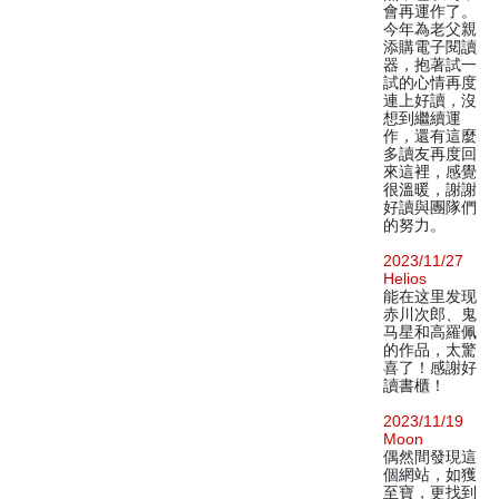
會再運作了。
今年為老父親
添購電子閱讀
器，抱著試一
試的心情再度
連上好讀，沒
想到繼續運
作，還有這麼
多讀友再度回
來這裡，感覺
很溫暖，謝謝
好讀與團隊們
的努力。
2023/11/27
Helios
能在这里发现
赤川次郎、鬼
马星和高羅佩
的作品，太驚
喜了！感謝好
讀書櫃！
2023/11/19
Moon
偶然間發現這
個網站，如獲
至寶，更找到