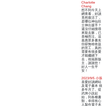
Charlotte
Chang
想不到今天上
網查看，好讀
竟然復活了，
是哪位神仙壯
士伸出援手？
還沒仔細搜尋
來龍去脈，已
喜極而泣。這
嘉惠眾多書友
但卻無啥收益
的苦工，真的
需要有很多愛
才能繼續下
去，祝福新版
主，謝謝您！
好人一生平
安！
2023/9/5 小張
喜愛好讀網站
及電子書本 很
多年月了。從
武俠小說起
始，到各種書
類，幸得有心
人製作電子本