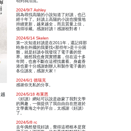
动到我泪流。
2024/9/7 Ashley
因為尋找高陽的小說知道了好讀，也已
經十年了。好讀上高陽的小說也慢慢地
持續更新，越來越全，而且質量上佳，
值得珍藏。感謝好讀！感謝校對者！
2024/6/14 Skelen
第一次知道好讀是在2011年，還記得那
時身在外國的我要找<那些年>是十分困
難，就是好讀令我發現了電子書的世
界。雖然我也會買實體書，但在這十多
年間，也會不斷在這裡找書看。身處香
港也要十分感謝創辦人和製作電子書的
各位讀友，感謝大家！
2024/6/1 德瑞克
感谢你无私的分享。
量越
2024/5/18 布莱恩
《好讀》網站可以說是啟蒙了我對文學
的興趣，一個提供了我自由自在悠遊於
文學書海之中的平台，太感謝《好讀》
了。
2024/5/8 rc
去年偶然發現好讀，覺得這裡根本是寶