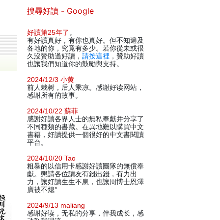
搜尋好讀 - Google
好讀第25年了
。
有好讀真好，有你也真好。但不知遍及
各地的你，究竟有多少。若你從未或很
久沒贊助過好讀，
請按這裡
，贊助好讀
也讓我們知道你的鼓勵與支持。
2024/12/3 小黄
前人栽树，后人乘凉。感谢好读网站，
感谢所有的故事。
2024/10/22 蘇菲
感謝好讀各界人士的無私奉獻并分享了
不同種類的書藏。在異地難以購買中文
書籍，好讀提供一個很好的中文書閱讀
平台。
2024/10/20 Tao
粗暴的以信用卡感謝好讀團隊的無償奉
獻。懇請各位讀友有錢出錢，有力出
力，讓好讀生生不息，也讓周博士恩澤
廣被不熄°
2024/9/13 maliang
感谢好读，无私的分享，伴我成长，感