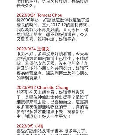
陪伴的歲月。永遠支持好讀。祝福好讀
長長久久。
2023/9/24 Tomcat Chou
從2006年起，好讀就這麼伴我度過了這
麼長的時間。直到2017.12的噩耗傳來，
我以為就此不再見好讀。直到今日，偶
然想起老朋友，想不到好讀還在，令人
又驚又喜。祝福好讀，好讀長存。
2023/9/24 王俊文
眼力不好，多年沒來好讀看書，今天再
訪好讀方知周劍輝博士已往生，不勝唏
噓，希望他安息天國。沒有他的辛苦創
建及許多熱心朋友的共同努力，好讀不
容易經營至今。謝謝周博士及熱心朋友
的辛勞貢獻！
2023/9/12 Charlotte Chang
想不到今天上網查看，好讀竟然復活
了，是哪位神仙壯士伸出援手？還沒仔
細搜尋來龍去脈，已喜極而泣。這嘉惠
眾多書友但卻無啥收益的苦工，真的需
要有很多愛才能繼續下去，祝福新版
主，謝謝您！好人一生平安！
2023/9/5 小張
喜愛好讀網站及電子書本 很多年月了。