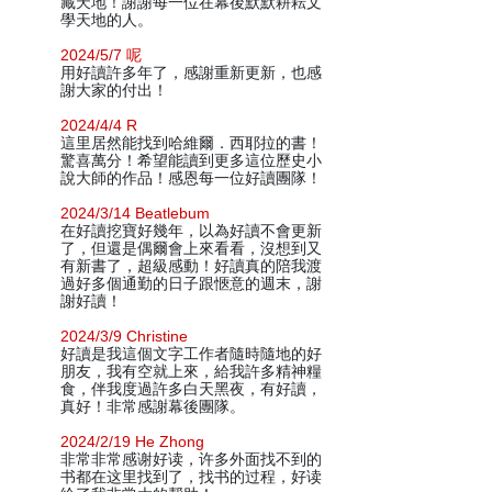
藏天地！謝謝每一位在幕後默默耕耘文
學天地的人。
2024/5/7 呢
用好讀許多年了，感謝重新更新，也感
謝大家的付出！
2024/4/4 R
這里居然能找到哈維爾．西耶拉的書！
驚喜萬分！希望能讀到更多這位歷史小
說大師的作品！感恩每一位好讀團隊！
2024/3/14 Beatlebum
在好讀挖寶好幾年，以為好讀不會更新
了，但還是偶爾會上來看看，沒想到又
有新書了，超級感動！好讀真的陪我渡
過好多個通勤的日子跟愜意的週末，謝
謝好讀！
2024/3/9 Christine
好讀是我這個文字工作者隨時隨地的好
朋友，我有空就上來，給我許多精神糧
食，伴我度過許多白天黑夜，有好讀，
真好！非常感謝幕後團隊。
2024/2/19 He Zhong
非常非常感谢好读，许多外面找不到的
书都在这里找到了，找书的过程，好读