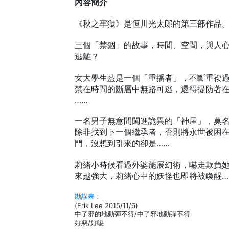
內容簡介
《秋之牢獄》是恆川光太郎的第三部作品
三個「禁錮」的故事，時間、空間，與人
逃離？
女大學生藍是一個「重播者」，不斷重複
禁在時間的斷層中無路可逃，還得提防著
……
一名男子無意間闖進詭異的「神屋」，莫
除非找到下一個繼承者，否則將永世被困
門，沒想到引來的卻是……
莉緒小時候看過外婆施展幻術，嚇走欺負
來越強大，莉緒心中的妖怪也即將被喚醒…
勘誤表
：
(Erik Lee 2015/11/6)
中了邪的地動彈不得/中了邪地動彈不得
好惡/好噁