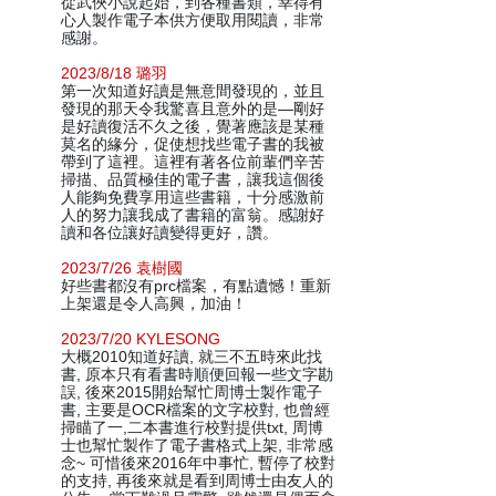
從武俠小說起始，到各種書類，幸得有
心人製作電子本供方便取用閱讀，非常
感謝。
2023/8/18 璐羽
第一次知道好讀是無意間發現的，並且
發現的那天令我驚喜且意外的是—剛好
是好讀復活不久之後，覺著應該是某種
莫名的緣分，促使想找些電子書的我被
帶到了這裡。這裡有著各位前輩們辛苦
掃描、品質極佳的電子書，讓我這個後
人能夠免費享用這些書籍，十分感激前
人的努力讓我成了書籍的富翁。感謝好
讀和各位讓好讀變得更好，讚。
2023/7/26 袁樹國
好些書都沒有prc檔案，有點遺憾！重新
上架還是令人高興，加油！
2023/7/20 KYLESONG
大概2010知道好讀, 就三不五時來此找
書, 原本只有看書時順便回報一些文字勘
誤, 後來2015開始幫忙周博士製作電子
書, 主要是OCR檔案的文字校對, 也曾經
掃瞄了一,二本書進行校對提供txt, 周博
士也幫忙製作了電子書格式上架, 非常感
念~ 可惜後來2016年中事忙, 暫停了校對
的支持, 再後來就是看到周博士由友人的