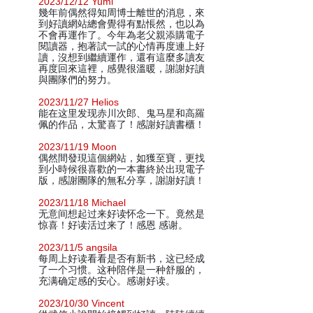
2023/12/12 Yumi
幾年前偶然得知周博士離世的消息，來
到好讀網站總會覺得有點悵然，也以為
不會再運作了。今年為老父親添購電子
閱讀器，抱著試一試的心情再度連上好
讀，沒想到繼續運作，還有這麼多讀友
再度回來這裡，感覺很溫暖，謝謝好讀
與團隊們的努力。
2023/11/27 Helios
能在这里发现赤川次郎、鬼马星和高羅
佩的作品，太驚喜了！感謝好讀書櫃！
2023/11/19 Moon
偶然間發現這個網站，如獲至寶，更找
到小時候很喜歡的一本書終於出現電子
版，感謝團隊的無私分享，謝謝好讀！
2023/11/18 Michael
无意间想起过来好读怀念一下。竟然是
惊喜！好读活过来了！感恩 感谢。
2023/11/5 angsila
每周上好读看看是否有新书，这已经成
了一个习惯。这种陪伴是一种舒服的，
充满确定感的安心。感谢好读。
2023/10/30 Vincent