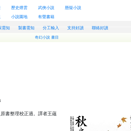
囊
歷史煙雲
武俠小說
懸疑小說
說
小說園地
有聲書籍
誤需知
製書需知
分工輸入
支持好讀
聯絡好讀
奇幻小說 書目
6
參照原書整理校正過。譯者王蘊