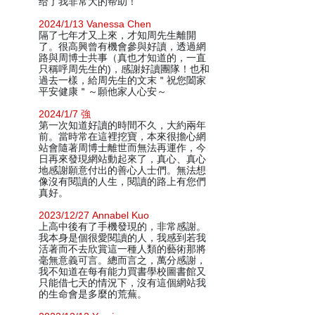
给了我非常大的帮助！
2024/1/13 Vanessa Chen
隔了七年才又上來，才知周先生離開
了。很高興曾有機會參與好讀，透過網
路與周博士共事（真也才知道的，一直
只稱呼周先生的)，感謝好讀團隊！也和
過去一樣，給周先生的文末＂祝您闔家
平安健康＂～願他家人心安～
2024/1/7 強
第一次知道好讀的時間不久，大約兩年
前。當時常在這裡挖寶，本來很擔心網
站會隨著周博士離世而無法再運作，今
日再來發現網站動起來了，真心、真心
地感謝願意付出的善心人士們。無法想
像沒有閱讀的人生，閱讀的路上有您們
真好。
2023/12/27 Annabel Kuo
上高中後有了手機發現的，非常感謝。
我本身是個很愛閱讀的人，我感到若我
活著而不去欣賞這一種人類的藝術那將
毫無意義可言。總而言之，萬分感謝，
我不知道在每有能力買書學校圖書館又
只能借七天的情況下，沒有這個網站我
的生命會是多麼的荒蕪。