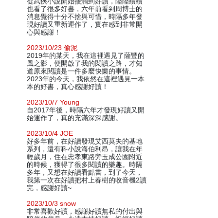
從武俠小說開始接觸到好讀，陸陸續續
也看了很多好書，六年前看到周博士的
消息覺得十分不捨與可惜，時隔多年發
現好讀又重新運作了，實在感到非常開
心與感謝！
2023/10/23 偷泥
2019年的某天，我在這裡遇見了薩豐的
風之影，便開啟了我的閱讀之路，才知
道原來閱讀是一件多麼快樂的事情。
2023年的今天，我依然在這裡遇見一本
本的好書，真心感謝好讀！
2023/10/7 Young
自2017年後，時隔六年才發現好讀又開
始運作了，真的充滿深深感謝。
2023/10/4 JOE
好多年前，在好讀發現艾西莫夫的基地
系列，還有科小說海伯利昂，讓我在年
輕歲月，住在忠孝東路旁玉成公園附近
的時候，獲得了很多閱讀的樂趣。時隔
多年，又想在好讀看點書，到了今天，
我第一次在好讀把村上春樹的收音機2讀
完，感謝好讀~
2023/10/3 snow
非常喜歡好讀，感謝好讀無私的付出與