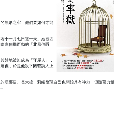
。
心的無形之牢，他們要如何才能
過著十一月七日這一天。她被囚
在暗處伺機而動的「北風伯爵」
名其妙地被迫成為「守屋人」，
在這裡，於是他設下圈套誘人上
她的壞鄰居。長大後，莉緒發現自己也開始具有神力，但隨著力
…