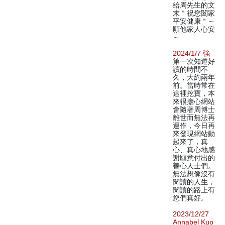
給周先生的文
末＂祝您闔家
平安健康＂～
願他家人心安
～
2024/1/7 強
第一次知道好
讀的時間不
久，大約兩年
前。當時常在
這裡挖寶，本
來很擔心網站
會隨著周博士
離世而無法再
運作，今日再
來發現網站動
起來了，真
心、真心地感
謝願意付出的
善心人士們。
無法想像沒有
閱讀的人生，
閱讀的路上有
您們真好。
2023/12/27
Annabel Kuo