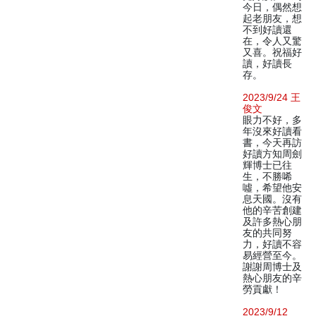
今日，偶然想
起老朋友，想
不到好讀還
在，令人又驚
又喜。祝福好
讀，好讀長
存。
2023/9/24 王
俊文
眼力不好，多
年沒來好讀看
書，今天再訪
好讀方知周劍
輝博士已往
生，不勝唏
噓，希望他安
息天國。沒有
他的辛苦創建
及許多熱心朋
友的共同努
力，好讀不容
易經營至今。
謝謝周博士及
熱心朋友的辛
勞貢獻！
2023/9/12