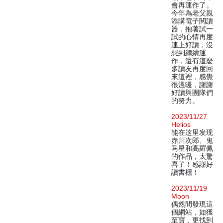
會再運作了。
今年為老父親
添購電子閱讀
器，抱著試一
試的心情再度
連上好讀，沒
想到繼續運
作，還有這麼
多讀友再度回
來這裡，感覺
很溫暖，謝謝
好讀與團隊們
的努力。
2023/11/27
Helios
能在这里发现
赤川次郎、鬼
马星和高羅佩
的作品，太驚
喜了！感謝好
讀書櫃！
2023/11/19
Moon
偶然間發現這
個網站，如獲
至寶，更找到