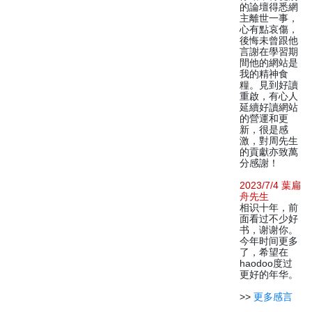
的論壇得悉網
主離世一事，
心有點哀傷，
後悔未曾跟他
言謝在學習期
間他的網站是
我的精神食
糧。見到好讀
重啟，有心人
延續好讀網站
的營運和更
新，很是感
激，對周先生
的貢獻亦致萬
分感謝！
2023/7/4 葉扁
舟先生
相识十年，前
面看过不少好
书，谢谢你。
今年时间更多
了，希望在
haodoo度过
更好的年华。
>>
更多感言