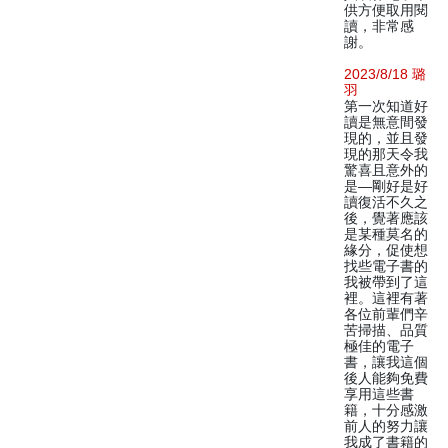
供方便取用閱
讀，非常感
謝。
2023/8/18 璐
羽
第一次知道好
讀是無意間發
現的，並且發
現的那天令我
驚喜且意外的
是—剛好是好
讀復活不久之
後，覺著應該
是某種莫名的
緣分，促使想
找些電子書的
我被帶到了這
裡。這裡有著
各位前輩們辛
苦掃描、品質
極佳的電子
書，讓我這個
後人能夠免費
享用這些書
籍，十分感激
前人的努力讓
我成了書籍的