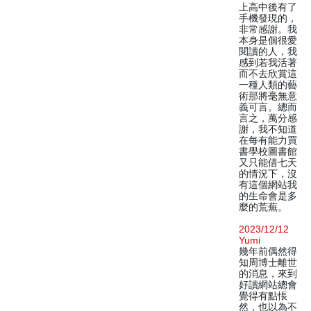
上高中後有了
手機發現的，
非常感謝。我
本身是個很愛
閱讀的人，我
感到若我活著
而不去欣賞這
一種人類的藝
術那將毫無意
義可言。總而
言之，萬分感
謝，我不知道
在每有能力買
書學校圖書館
又只能借七天
的情況下，沒
有這個網站我
的生命會是多
麼的荒蕪。
2023/12/12
Yumi
幾年前偶然得
知周博士離世
的消息，來到
好讀網站總會
覺得有點悵
然，也以為不