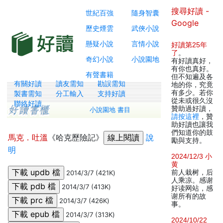
搜尋好讀 -
世紀百強
隨身智囊
Google
歷史煙雲
武俠小說
懸疑小說
言情小說
好讀第25年
了
。
奇幻小說
小說園地
有好讀真好，
有你也真好。
有聲書籍
但不知遍及各
有關好讀
讀友需知
勘誤需知
地的你，究竟
有多少。若你
製書需知
分工輸入
支持好讀
從未或很久沒
聯絡好讀
贊助過好讀，
小說園地 書目
請按這裡
，贊
助好讀也讓我
們知道你的鼓
馬克．吐溫
《哈克歷險記》
說
勵與支持。
明
2024/12/3 小
黄
前人栽树，后
2014/3/7 (421K)
人乘凉。感谢
2014/3/7 (413K)
好读网站，感
谢所有的故
2014/3/7 (426K)
事。
2014/3/7 (313K)
2024/10/22