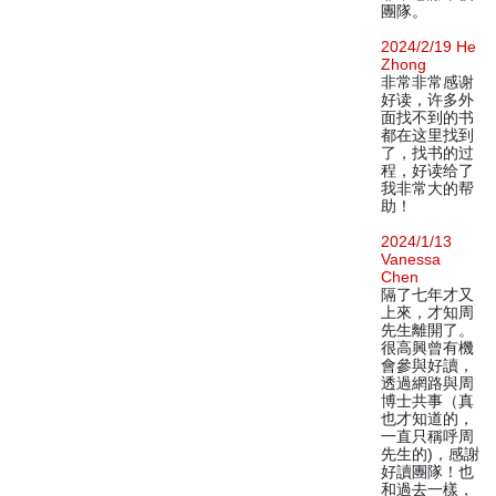
團隊。
2024/2/19 He
Zhong
非常非常感谢
好读，许多外
面找不到的书
都在这里找到
了，找书的过
程，好读给了
我非常大的帮
助！
2024/1/13
Vanessa
Chen
隔了七年才又
上來，才知周
先生離開了。
很高興曾有機
會參與好讀，
透過網路與周
博士共事（真
也才知道的，
一直只稱呼周
先生的)，感謝
好讀團隊！也
和過去一樣，