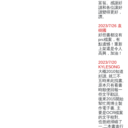
富翁。感謝好
讀和各位讓好
讀變得更好，
讚。
2023/7/26 袁
樹國
好些書都沒有
prc檔案，有
點遺憾！重新
上架還是令人
高興，加油！
2023/7/20
KYLESONG
大概2010知道
好讀, 就三不
五時來此找書,
原本只有看書
時順便回報一
些文字勘誤,
後來2015開始
幫忙周博士製
作電子書, 主
要是OCR檔案
的文字校對,
也曾經掃瞄了
一,二本書進行