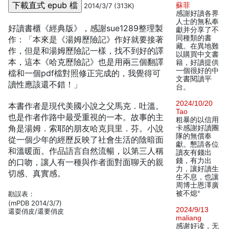
蘇菲
2014/3/7 (313K)
感謝好讀各界
人士的無私奉
好讀書櫃《經典版》，感謝sue1289整理製
獻并分享了不
同種類的書
作：「本來是《湯姆歷險記》作好就要接著
藏。在異地難
作，但是和湯姆歷險記一樣，找不到好的譯
以購買中文書
本，這本《哈克歷險記》也是用兩三個翻譯
籍，好讀提供
一個很好的中
檔和一個pdf檔對照修正完成的，我覺得可
文書閱讀平
讀性應該還不錯！」
台。
2024/10/20
本書作者是現代美國小說之父馬克．吐溫。
Tao
也是作者作路中最受重視的一本。故事的主
粗暴的以信用
角是湯姆．索耶的朋友哈克貝里．芬。小說
卡感謝好讀團
隊的無償奉
從一個少年的經歷反映了社會生活的陰暗面
獻。懇請各位
和溫暖面。作品語言自然流暢，以第三人稱
讀友有錢出
錢，有力出
的口吻，讓人有一種與作者面對面聊天的親
力，讓好讀生
切感、真實感。
生不息，也讓
周博士恩澤廣
被不熄°
勘誤表：
(mPDB 2014/3/7)
2024/9/13
還耍俏皮/還要俏皮
maliang
感谢好读，无