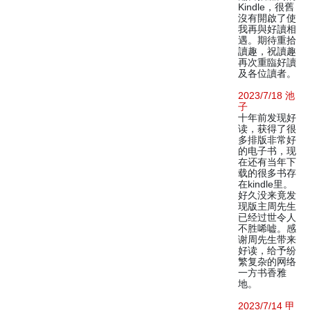
Kindle，很舊
沒有開啟了使
我再與好讀相
遇。期待重拾
讀趣，祝讀趣
再次重臨好讀
及各位讀者。
2023/7/18 池
子
十年前发现好
读，获得了很
多排版非常好
的电子书，现
在还有当年下
载的很多书存
在kindle里。
好久没来竟发
现版主周先生
已经过世令人
不胜唏嘘。感
谢周先生带来
好读，给予纷
繁复杂的网络
一方书香雅
地。
2023/7/14 甲