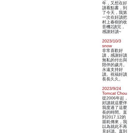
年，又想在好
讀看點書，到
了今天，我第
一次在好讀把
村上春樹的收
音機2讀完，
感謝好讀~
2023/10/3
snow
非常喜歡好
讀，感謝好讀
無私的付出與
陪伴的歲月。
永遠支持好
讀。祝福好讀
長長久久。
2023/9/24
Tomcat Chou
從2006年起，
好讀就這麼伴
我度過了這麼
長的時間。直
到2017.12的
噩耗傳來，我
以為就此不再
見好讀。直到