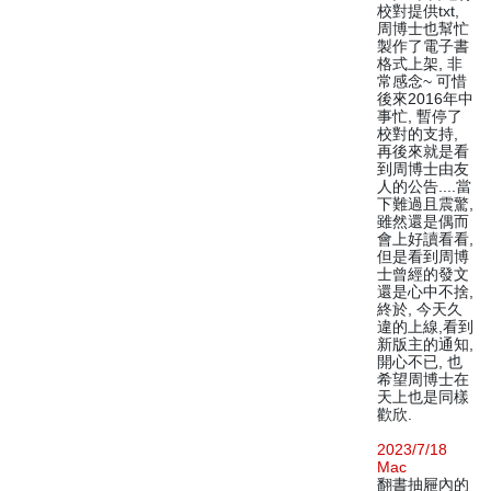
校對提供txt,
周博士也幫忙
製作了電子書
格式上架, 非
常感念~ 可惜
後來2016年中
事忙, 暫停了
校對的支持,
再後來就是看
到周博士由友
人的公告....當
下難過且震驚,
雖然還是偶而
會上好讀看看,
但是看到周博
士曾經的發文
還是心中不捨,
終於, 今天久
違的上線,看到
新版主的通知,
開心不已, 也
希望周博士在
天上也是同樣
歡欣.
2023/7/18
Mac
翻書抽屜內的