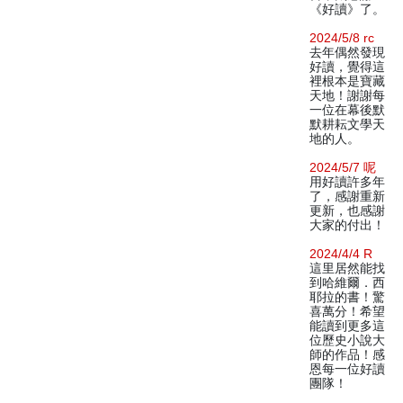
《好讀》了。
2024/5/8 rc
去年偶然發現
好讀，覺得這
裡根本是寶藏
天地！謝謝每
一位在幕後默
默耕耘文學天
地的人。
2024/5/7 呢
用好讀許多年
了，感謝重新
更新，也感謝
大家的付出！
2024/4/4 R
這里居然能找
到哈維爾．西
耶拉的書！驚
喜萬分！希望
能讀到更多這
位歷史小說大
師的作品！感
恩每一位好讀
團隊！