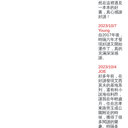
然在這裡遇見
一本本的好
書，真心感謝
好讀！
2023/10/7
Young
自2017年後，
時隔六年才發
現好讀又開始
運作了，真的
充滿深深感
謝。
2023/10/4
JOE
好多年前，在
好讀發現艾西
莫夫的基地系
列，還有科小
說海伯利昂，
讓我在年輕歲
月，住在忠孝
東路旁玉成公
園附近的時
候，獲得了很
多閱讀的樂
趣。時隔多