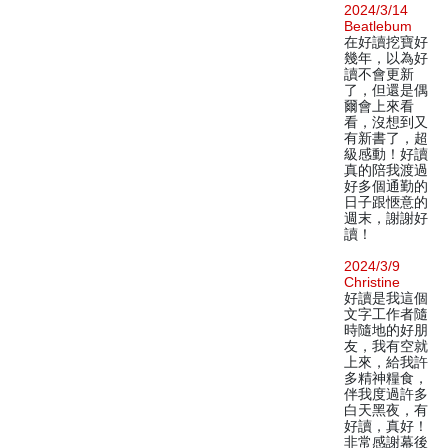
2024/3/14
Beatlebum
在好讀挖寶好
幾年，以為好
讀不會更新
了，但還是偶
爾會上來看
看，沒想到又
有新書了，超
級感動！好讀
真的陪我渡過
好多個通勤的
日子跟愜意的
週末，謝謝好
讀！
2024/3/9
Christine
好讀是我這個
文字工作者隨
時隨地的好朋
友，我有空就
上來，給我許
多精神糧食，
伴我度過許多
白天黑夜，有
好讀，真好！
非常感謝幕後