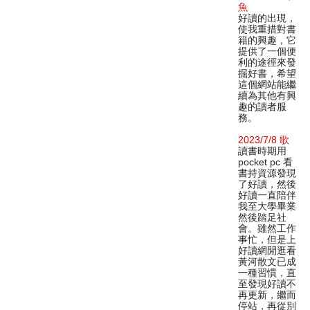
魚
好讀的出現，
使我重措對書
籍的興趣，它
提供了一個便
利的途徑來發
掘好書，希望
這個網站能繼
續為其他有興
趣的讀者服
務。
2023/7/8 歌
讀書時期用
pocket pc 看
書持資源發現
了好讀，然後
好讀一直陪伴
我至大學畢業
然後踏足社
會。雖然工作
事忙，但是上
好讀網閒逛看
黃河散文已成
一種習慣，直
至發現好讀不
再更新，繼而
停站，再從別