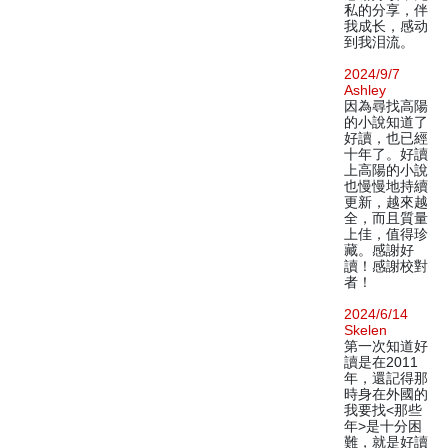
私的分享，伴
我成长，感动
到我泪流。
2024/9/7
Ashley
因為尋找高陽
的小說知道了
好讀，也已經
十年了。好讀
上高陽的小說
也慢慢地持續
更新，越來越
全，而且質量
上佳，值得珍
藏。感謝好
讀！感謝校對
者！
2024/6/14
Skelen
第一次知道好
讀是在2011
年，還記得那
時身在外國的
我要找<那些
年>是十分困
難，就是好讀