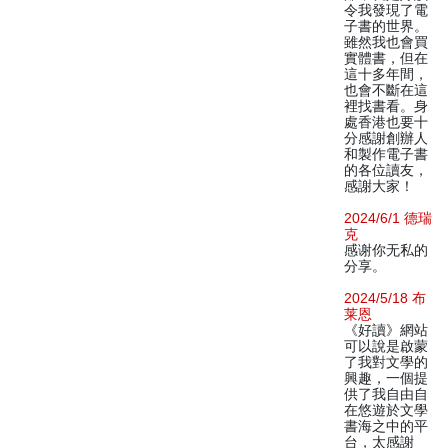
令我發現了電
子書的世界。
雖然我也會買
實體書，但在
這十多年間，
也會不斷在這
裡找書看。身
處香港也要十
分感謝創辦人
和製作電子書
的各位讀友，
感謝大家！
2024/6/1 德瑞
克
感谢你无私的
分享。
2024/5/18 布
莱恩
《好讀》網站
可以說是啟蒙
了我對文學的
興趣，一個提
供了我自由自
在悠遊於文學
書海之中的平
台，太感謝