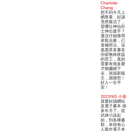
Charlotte
Chang
想不到今天上
網查看，好讀
竟然復活了，
是哪位神仙壯
士伸出援手？
還沒仔細搜尋
來龍去脈，已
喜極而泣。這
嘉惠眾多書友
但卻無啥收益
的苦工，真的
需要有很多愛
才能繼續下
去，祝福新版
主，謝謝您！
好人一生平
安！
2023/9/5 小張
喜愛好讀網站
及電子書本 很
多年月了。從
武俠小說起
始，到各種書
類，幸得有心
人製作電子本