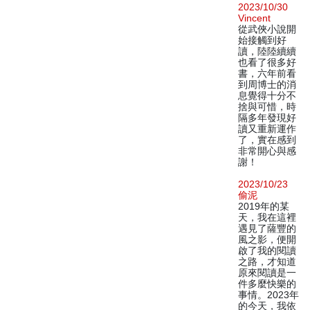
2023/10/30
Vincent
從武俠小說開
始接觸到好
讀，陸陸續續
也看了很多好
書，六年前看
到周博士的消
息覺得十分不
捨與可惜，時
隔多年發現好
讀又重新運作
了，實在感到
非常開心與感
謝！
2023/10/23
偷泥
2019年的某
天，我在這裡
遇見了薩豐的
風之影，便開
啟了我的閱讀
之路，才知道
原來閱讀是一
件多麼快樂的
事情。2023年
的今天，我依