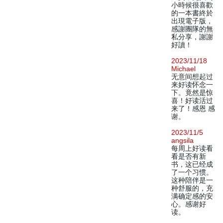
小時候很喜歡
的一本書終於
出現電子版，
感謝團隊的無
私分享，謝謝
好讀！
2023/11/18
Michael
无意间想起过
来好读怀念一
下。竟然是惊
喜！好读活过
来了！感恩 感
谢。
2023/11/5
angsila
每周上好读看
看是否有新
书，这已经成
了一个习惯。
这种陪伴是一
种舒服的，充
满确定感的安
心。感谢好
读。