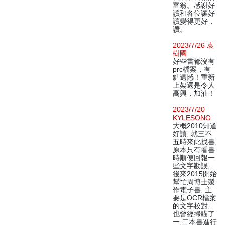
富翁。感謝好
讀和各位讓好
讀變得更好，
讚。
2023/7/26 袁
樹國
好些書都沒有
prc檔案，有
點遺憾！重新
上架還是令人
高興，加油！
2023/7/20
KYLESONG
大概2010知道
好讀, 就三不
五時來此找書,
原本只有看書
時順便回報一
些文字勘誤,
後來2015開始
幫忙周博士製
作電子書, 主
要是OCR檔案
的文字校對,
也曾經掃瞄了
一,二本書進行