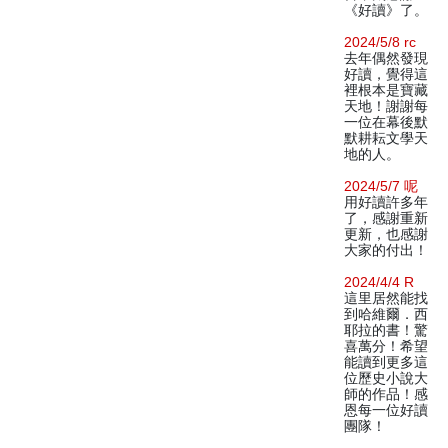
《好讀》了。
2024/5/8 rc
去年偶然發現
好讀，覺得這
裡根本是寶藏
天地！謝謝每
一位在幕後默
默耕耘文學天
地的人。
2024/5/7 呢
用好讀許多年
了，感謝重新
更新，也感謝
大家的付出！
2024/4/4 R
這里居然能找
到哈維爾．西
耶拉的書！驚
喜萬分！希望
能讀到更多這
位歷史小說大
師的作品！感
恩每一位好讀
團隊！