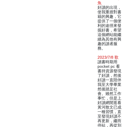
魚
好讀的出現，
使我重措對書
籍的興趣，它
提供了一個便
利的途徑來發
掘好書，希望
這個網站能繼
續為其他有興
趣的讀者服
務。
2023/7/8 歌
讀書時期用
pocket pc 看
書持資源發現
了好讀，然後
好讀一直陪伴
我至大學畢業
然後踏足社
會。雖然工作
事忙，但是上
好讀網閒逛看
黃河散文已成
一種習慣，直
至發現好讀不
再更新，繼而
停站，再從別