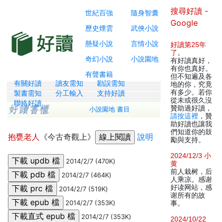
搜尋好讀 -
世紀百強
隨身智囊
Google
歷史煙雲
武俠小說
懸疑小說
言情小說
好讀第25年
了
。
奇幻小說
小說園地
有好讀真好，
有你也真好。
有聲書籍
但不知遍及各
有關好讀
讀友需知
勘誤需知
地的你，究竟
有多少。若你
製書需知
分工輸入
支持好讀
從未或很久沒
聯絡好讀
贊助過好讀，
小說園地 書目
請按這裡
，贊
助好讀也讓我
們知道你的鼓
抱甕老人
《今古奇觀上》
說明
勵與支持。
2024/12/3 小
2014/2/7 (470K)
黄
前人栽树，后
2014/2/7 (464K)
人乘凉。感谢
好读网站，感
2014/2/7 (519K)
谢所有的故
2014/2/7 (353K)
事。
2014/2/7 (353K)
2024/10/22