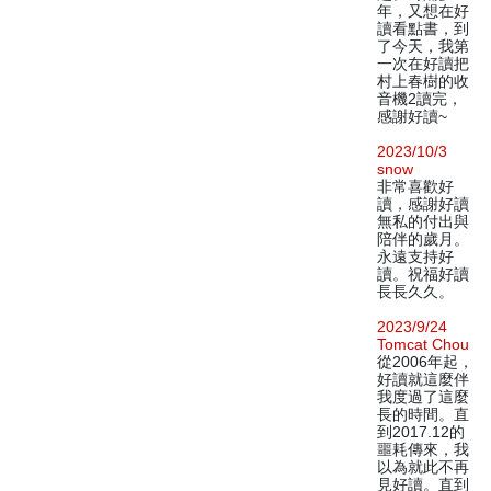
年，又想在好
讀看點書，到
了今天，我第
一次在好讀把
村上春樹的收
音機2讀完，
感謝好讀~
2023/10/3
snow
非常喜歡好
讀，感謝好讀
無私的付出與
陪伴的歲月。
永遠支持好
讀。祝福好讀
長長久久。
2023/9/24
Tomcat Chou
從2006年起，
好讀就這麼伴
我度過了這麼
長的時間。直
到2017.12的
噩耗傳來，我
以為就此不再
見好讀。直到