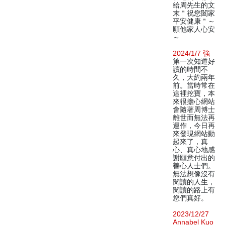
給周先生的文
末＂祝您闔家
平安健康＂～
願他家人心安
～
2024/1/7 強
第一次知道好
讀的時間不
久，大約兩年
前。當時常在
這裡挖寶，本
來很擔心網站
會隨著周博士
離世而無法再
運作，今日再
來發現網站動
起來了，真
心、真心地感
謝願意付出的
善心人士們。
無法想像沒有
閱讀的人生，
閱讀的路上有
您們真好。
2023/12/27
Annabel Kuo