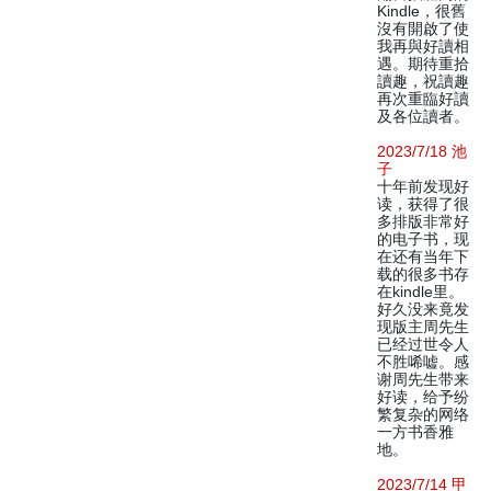
Kindle，很舊
沒有開啟了使
我再與好讀相
遇。期待重拾
讀趣，祝讀趣
再次重臨好讀
及各位讀者。
2023/7/18 池
子
十年前发现好
读，获得了很
多排版非常好
的电子书，现
在还有当年下
载的很多书存
在kindle里。
好久没来竟发
现版主周先生
已经过世令人
不胜唏嘘。感
谢周先生带来
好读，给予纷
繁复杂的网络
一方书香雅
地。
2023/7/14 甲