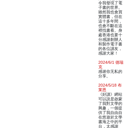
令我發現了電
子書的世界。
雖然我也會買
實體書，但在
這十多年間，
也會不斷在這
裡找書看。身
處香港也要十
分感謝創辦人
和製作電子書
的各位讀友，
感謝大家！
2024/6/1 德瑞
克
感谢你无私的
分享。
2024/5/18 布
莱恩
《好讀》網站
可以說是啟蒙
了我對文學的
興趣，一個提
供了我自由自
在悠遊於文學
書海之中的平
台，太感謝