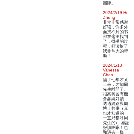
團隊。
2024/2/19 He
Zhong
非常非常感谢
好读，许多外
面找不到的书
都在这里找到
了，找书的过
程，好读给了
我非常大的帮
助！
2024/1/13
Vanessa
Chen
隔了七年才又
上來，才知周
先生離開了。
很高興曾有機
會參與好讀，
透過網路與周
博士共事（真
也才知道的，
一直只稱呼周
先生的)，感謝
好讀團隊！也
和過去一樣，