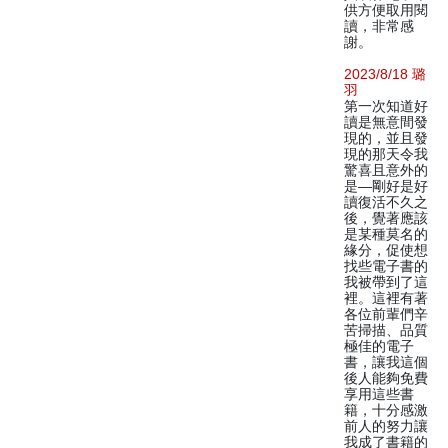
供方便取用閱
讀，非常感
謝。
2023/8/18 璐
羽
第一次知道好
讀是無意間發
現的，並且發
現的那天令我
驚喜且意外的
是—剛好是好
讀復活不久之
後，覺著應該
是某種莫名的
緣分，促使想
找些電子書的
我被帶到了這
裡。這裡有著
各位前輩們辛
苦掃描、品質
極佳的電子
書，讓我這個
後人能夠免費
享用這些書
籍，十分感激
前人的努力讓
我成了書籍的