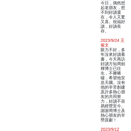
今日，偶然想
起老朋友，想
不到好讀還
在，令人又驚
又喜。祝福好
讀，好讀長
存。
2023/9/24 王
俊文
眼力不好，多
年沒來好讀看
書，今天再訪
好讀方知周劍
輝博士已往
生，不勝唏
噓，希望他安
息天國。沒有
他的辛苦創建
及許多熱心朋
友的共同努
力，好讀不容
易經營至今。
謝謝周博士及
熱心朋友的辛
勞貢獻！
2023/9/12