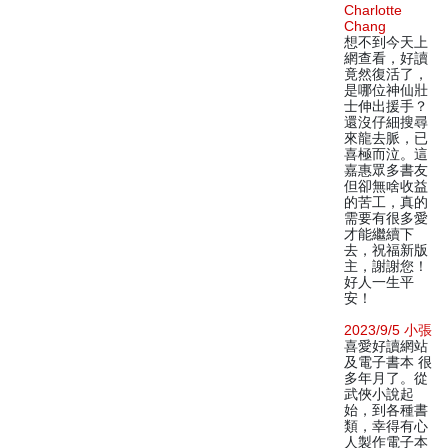
Charlotte
Chang
想不到今天上
網查看，好讀
竟然復活了，
是哪位神仙壯
士伸出援手？
還沒仔細搜尋
來龍去脈，已
喜極而泣。這
嘉惠眾多書友
但卻無啥收益
的苦工，真的
需要有很多愛
才能繼續下
去，祝福新版
主，謝謝您！
好人一生平
安！
2023/9/5 小張
喜愛好讀網站
及電子書本 很
多年月了。從
武俠小說起
始，到各種書
類，幸得有心
人製作電子本