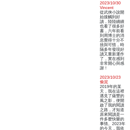
2023/10/30
Vincent
從武俠小說開
始接觸到好
讀，陸陸續續
也看了很多好
書，六年前看
到周博士的消
息覺得十分不
捨與可惜，時
隔多年發現好
讀又重新運作
了，實在感到
非常開心與感
謝！
2023/10/23
偷泥
2019年的某
天，我在這裡
遇見了薩豐的
風之影，便開
啟了我的閱讀
之路，才知道
原來閱讀是一
件多麼快樂的
事情。2023年
的今天，我依