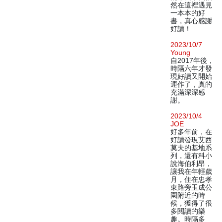
然在這裡遇見
一本本的好
書，真心感謝
好讀！
2023/10/7
Young
自2017年後，
時隔六年才發
現好讀又開始
運作了，真的
充滿深深感
謝。
2023/10/4
JOE
好多年前，在
好讀發現艾西
莫夫的基地系
列，還有科小
說海伯利昂，
讓我在年輕歲
月，住在忠孝
東路旁玉成公
園附近的時
候，獲得了很
多閱讀的樂
趣。時隔多