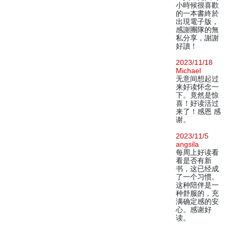
小時候很喜歡
的一本書終於
出現電子版，
感謝團隊的無
私分享，謝謝
好讀！
2023/11/18
Michael
无意间想起过
来好读怀念一
下。竟然是惊
喜！好读活过
来了！感恩 感
谢。
2023/11/5
angsila
每周上好读看
看是否有新
书，这已经成
了一个习惯。
这种陪伴是一
种舒服的，充
满确定感的安
心。感谢好
读。