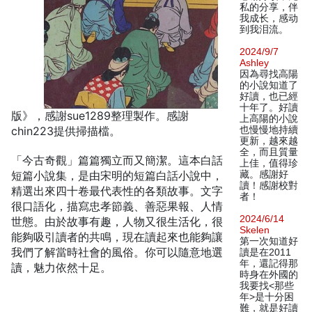
私的分享，伴
我成长，感动
到我泪流。
2024/9/7
Ashley
因為尋找高陽
的小說知道了
好讀，也已經
十年了。好讀
版》，感謝sue1289整理製作。感謝
上高陽的小說
chin223提供掃描檔。
也慢慢地持續
更新，越來越
全，而且質量
「今古奇觀」篇篇獨立而又簡潔。這本白話
上佳，值得珍
短篇小說集，是由宋明的短篇白話小說中，
藏。感謝好
讀！感謝校對
精選出來四十卷最代表性的各類故事。文字
者！
很口語化，描寫忠孝節義、善惡果報、人情
2024/6/14
世態。由於故事有趣，人物又很生活化，很
Skelen
能夠吸引讀者的共鳴，現在讀起來也能夠讓
第一次知道好
我們了解當時社會的風俗。你可以隨意地選
讀是在2011
年，還記得那
讀，魅力依然十足。
時身在外國的
我要找<那些
年>是十分困
難，就是好讀