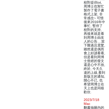
校對提供txt,
周博士也幫忙
製作了電子書
格式上架, 非
常感念~ 可惜
後來2016年中
事忙, 暫停了
校對的支持,
再後來就是看
到周博士由友
人的公告....當
下難過且震驚,
雖然還是偶而
會上好讀看看,
但是看到周博
士曾經的發文
還是心中不捨,
終於, 今天久
違的上線,看到
新版主的通知,
開心不已, 也
希望周博士在
天上也是同樣
歡欣.
2023/7/18
Mac
翻書抽屜內的