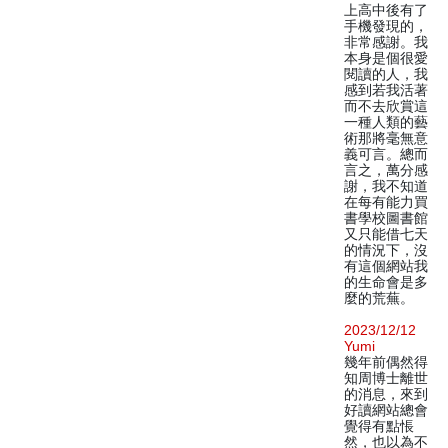
上高中後有了
手機發現的，
非常感謝。我
本身是個很愛
閱讀的人，我
感到若我活著
而不去欣賞這
一種人類的藝
術那將毫無意
義可言。總而
言之，萬分感
謝，我不知道
在每有能力買
書學校圖書館
又只能借七天
的情況下，沒
有這個網站我
的生命會是多
麼的荒蕪。
2023/12/12
Yumi
幾年前偶然得
知周博士離世
的消息，來到
好讀網站總會
覺得有點悵
然，也以為不