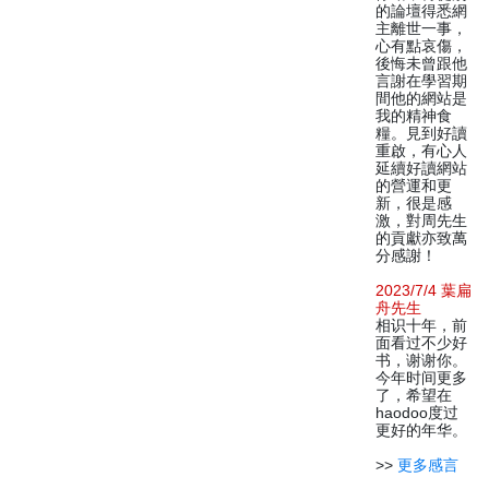
的論壇得悉網
主離世一事，
心有點哀傷，
後悔未曾跟他
言謝在學習期
間他的網站是
我的精神食
糧。見到好讀
重啟，有心人
延續好讀網站
的營運和更
新，很是感
激，對周先生
的貢獻亦致萬
分感謝！
2023/7/4 葉扁
舟先生
相识十年，前
面看过不少好
书，谢谢你。
今年时间更多
了，希望在
haodoo度过
更好的年华。
>>
更多感言