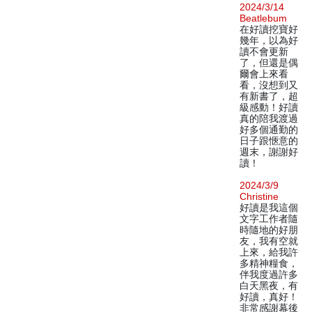
2024/3/14
Beatlebum
在好讀挖寶好
幾年，以為好
讀不會更新
了，但還是偶
爾會上來看
看，沒想到又
有新書了，超
級感動！好讀
真的陪我渡過
好多個通勤的
日子跟愜意的
週末，謝謝好
讀！
2024/3/9
Christine
好讀是我這個
文字工作者隨
時隨地的好朋
友，我有空就
上來，給我許
多精神糧食，
伴我度過許多
白天黑夜，有
好讀，真好！
非常感謝幕後