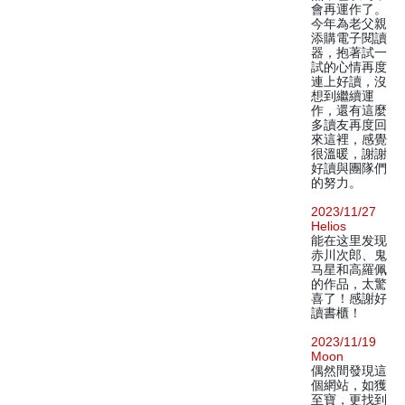
會再運作了。
今年為老父親
添購電子閱讀
器，抱著試一
試的心情再度
連上好讀，沒
想到繼續運
作，還有這麼
多讀友再度回
來這裡，感覺
很溫暖，謝謝
好讀與團隊們
的努力。
2023/11/27
Helios
能在这里发现
赤川次郎、鬼
马星和高羅佩
的作品，太驚
喜了！感謝好
讀書櫃！
2023/11/19
Moon
偶然間發現這
個網站，如獲
至寶，更找到