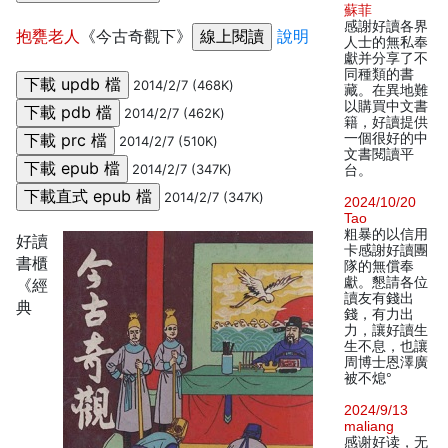
蘇菲
感謝好讀各界
抱甕老人
《今古奇觀下》
說明
人士的無私奉
獻并分享了不
同種類的書
2014/2/7 (468K)
藏。在異地難
以購買中文書
2014/2/7 (462K)
籍，好讀提供
一個很好的中
2014/2/7 (510K)
文書閱讀平
2014/2/7 (347K)
台。
2014/2/7 (347K)
2024/10/20
Tao
粗暴的以信用
好讀
卡感謝好讀團
書櫃
隊的無償奉
獻。懇請各位
《經
讀友有錢出
典
錢，有力出
力，讓好讀生
生不息，也讓
周博士恩澤廣
被不熄°
2024/9/13
maliang
感谢好读，无