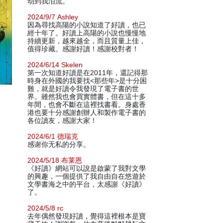
动到我泪流。
2024/9/7 Ashley
因為尋找高陽的小說知道了好讀，也已
經十年了。好讀上高陽的小說也慢慢地
持續更新，越來越全，而且質量上佳，
值得珍藏。感謝好讀！感謝校對者！
2024/6/14 Skelen
第一次知道好讀是在2011年，還記得那
時身在外國的我要找<那些年>是十分困
難，就是好讀令我發現了電子書的世
界。雖然我也會買實體書，但在這十多
年間，也會不斷在這裡找書看。身處香
港也要十分感謝創辦人和製作電子書的
各位讀友，感謝大家！
2024/6/1 德瑞克
感谢你无私的分享。
2024/5/18 布莱恩
《好讀》網站可以說是啟蒙了我對文學
的興趣，一個提供了我自由自在悠遊於
文學書海之中的平台，太感謝《好讀》
了。
2024/5/8 rc
去年偶然發現好讀，覺得這裡根本是寶