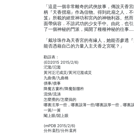
「這是一個非常離奇的武俠故事，傳說天香宮
柄『天香摺扇』作為信物。得到此扇之人．不
笈』所載的絕世神功和宮內的神物利器。然而
面帶病容．不諳武功的少女手中。由此．也引
了一個神秘的門派，揭開了種種神秘的往事…
「戴珍珠作為天香宮的有緣人，她能否參透『
能否憑藉自己的力量入主天香之宮呢？」
勘誤表：
(ED2015 2015/2/6)
汜濫/氾濫
黃河泛汜成災/黃河氾濫成災
九曲僑/九曲橋
僓事/僨事
降魔古婁杵/降魔骷髏杵
流悌/流涕
怎麼攪的/怎麼搞的
哪裏泫厚一些，哪裏該薄一些/哪裏該厚一些，哪裏
一簀/一簣
閹上眼/閤上眼
(mPDB 2015/2/6)
分外凜烈/分外凜冽