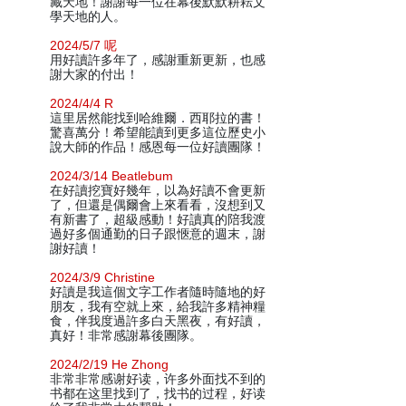
藏天地！謝謝每一位在幕後默默耕耘文
學天地的人。
2024/5/7 呢
用好讀許多年了，感謝重新更新，也感
謝大家的付出！
2024/4/4 R
這里居然能找到哈維爾．西耶拉的書！
驚喜萬分！希望能讀到更多這位歷史小
說大師的作品！感恩每一位好讀團隊！
2024/3/14 Beatlebum
在好讀挖寶好幾年，以為好讀不會更新
了，但還是偶爾會上來看看，沒想到又
有新書了，超級感動！好讀真的陪我渡
過好多個通勤的日子跟愜意的週末，謝
謝好讀！
2024/3/9 Christine
好讀是我這個文字工作者隨時隨地的好
朋友，我有空就上來，給我許多精神糧
食，伴我度過許多白天黑夜，有好讀，
真好！非常感謝幕後團隊。
2024/2/19 He Zhong
非常非常感谢好读，许多外面找不到的
书都在这里找到了，找书的过程，好读