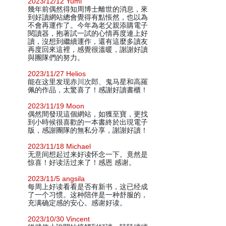
2023/12/12 Yumi
幾年前偶然得知周博士離世的消息，來
到好讀網站總會覺得有點悵然，也以為
不會再運作了。今年為老父親添購電子
閱讀器，抱著試一試的心情再度連上好
讀，沒想到繼續運作，還有這麼多讀友
再度回來這裡，感覺很溫暖，謝謝好讀
與團隊們的努力。
2023/11/27 Helios
能在这里发现赤川次郎、鬼马星和高羅
佩的作品，太驚喜了！感謝好讀書櫃！
2023/11/19 Moon
偶然間發現這個網站，如獲至寶，更找
到小時候很喜歡的一本書終於出現電子
版，感謝團隊的無私分享，謝謝好讀！
2023/11/18 Michael
无意间想起过来好读怀念一下。竟然是
惊喜！好读活过来了！感恩 感谢。
2023/11/5 angsila
每周上好读看看是否有新书，这已经成
了一个习惯。这种陪伴是一种舒服的，
充满确定感的安心。感谢好读。
2023/10/30 Vincent