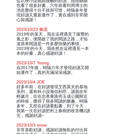
從武俠小說開始接觸到好讀，陸陸續續
也看了很多好書，六年前看到周博士的
消息覺得十分不捨與可惜，時隔多年發
現好讀又重新運作了，實在感到非常開
心與感謝！
2023/10/23 偷泥
2019年的某天，我在這裡遇見了薩豐的
風之影，便開啟了我的閱讀之路，才知
道原來閱讀是一件多麼快樂的事情。
2023年的今天，我依然在這裡遇見一本
本的好書，真心感謝好讀！
2023/10/7 Young
自2017年後，時隔六年才發現好讀又開
始運作了，真的充滿深深感謝。
2023/10/4 JOE
好多年前，在好讀發現艾西莫夫的基地
系列，還有科小說海伯利昂，讓我在年
輕歲月，住在忠孝東路旁玉成公園附近
的時候，獲得了很多閱讀的樂趣。時隔
多年，又想在好讀看點書，到了今天，
我第一次在好讀把村上春樹的收音機2讀
完，感謝好讀~
2023/10/3 snow
非常喜歡好讀，感謝好讀無私的付出與