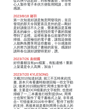
從武俠小說起始，到各種書類，幸得有
心人製作電子本供方便取用閱讀，非常
感謝。
2023/8/18 璐羽
第一次知道好讀是無意間發現的，並且
發現的那天令我驚喜且意外的是—剛好
是好讀復活不久之後，覺著應該是某種
莫名的緣分，促使想找些電子書的我被
帶到了這裡。這裡有著各位前輩們辛苦
掃描、品質極佳的電子書，讓我這個後
人能夠免費享用這些書籍，十分感激前
人的努力讓我成了書籍的富翁。感謝好
讀和各位讓好讀變得更好，讚。
2023/7/26 袁樹國
好些書都沒有prc檔案，有點遺憾！重新
上架還是令人高興，加油！
2023/7/20 KYLESONG
大概2010知道好讀, 就三不五時來此找
書, 原本只有看書時順便回報一些文字勘
誤, 後來2015開始幫忙周博士製作電子
書, 主要是OCR檔案的文字校對, 也曾經
掃瞄了一,二本書進行校對提供txt, 周博
士也幫忙製作了電子書格式上架, 非常感
念~ 可惜後來2016年中事忙, 暫停了校對
的支持, 再後來就是看到周博士由友人的