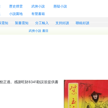
囊
歷史煙雲
武俠小說
懸疑小說
說
小說園地
有聲書籍
誤需知
製書需知
分工輸入
支持好讀
聯絡好讀
武俠小說 書目
正過。感謝旺財8341勘誤並提供書