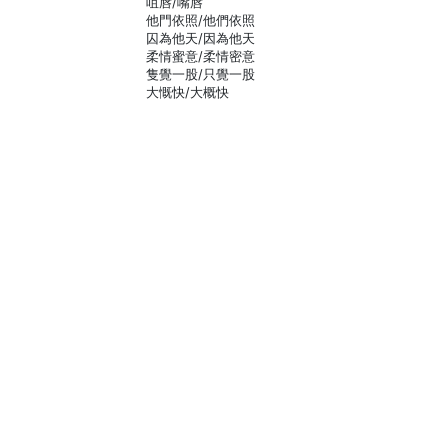
咀唇/嘴唇
他門依照/他們依照
囚為他天/因為他天
柔情蜜意/柔情密意
隻覺一股/只覺一股
大慨快/大概快