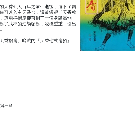
的天香仙人百年之前仙逝後，遺下了兩
僅可以入主天香宮，還能獲得『天香秘
，這兩柄摺扇卻落到了一個身體羸弱，
起了武林的浩劫頓起，殺機重重，引出
…
天香摺扇』暗藏的『天香七式扇招』，
該薄一些