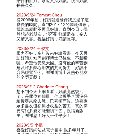
陪伴的歲月。永遠支持好讀。祝福好讀
長長久久。
2023/9/24 Tomcat Chou
從2006年起，好讀就這麼伴我度過了這
麼長的時間。直到2017.12的噩耗傳來，
我以為就此不再見好讀。直到今日，偶
然想起老朋友，想不到好讀還在，令人
又驚又喜。祝福好讀，好讀長存。
2023/9/24 王俊文
眼力不好，多年沒來好讀看書，今天再
訪好讀方知周劍輝博士已往生，不勝唏
噓，希望他安息天國。沒有他的辛苦創
建及許多熱心朋友的共同努力，好讀不
容易經營至今。謝謝周博士及熱心朋友
的辛勞貢獻！
2023/9/12 Charlotte Chang
想不到今天上網查看，好讀竟然復活
了，是哪位神仙壯士伸出援手？還沒仔
細搜尋來龍去脈，已喜極而泣。這嘉惠
眾多書友但卻無啥收益的苦工，真的需
要有很多愛才能繼續下去，祝福新版
主，謝謝您！好人一生平安！
2023/9/5 小張
喜愛好讀網站及電子書本 很多年月了。