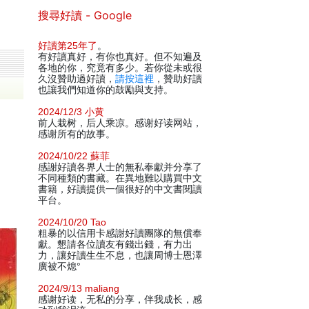
搜尋好讀 - Google
好讀第25年了
。
有好讀真好，有你也真好。但不知遍及
各地的你，究竟有多少。若你從未或很
久沒贊助過好讀，
請按這裡
，贊助好讀
也讓我們知道你的鼓勵與支持。
2024/12/3 小黄
前人栽树，后人乘凉。感谢好读网站，
感谢所有的故事。
2024/10/22 蘇菲
感謝好讀各界人士的無私奉獻并分享了
不同種類的書藏。在異地難以購買中文
書籍，好讀提供一個很好的中文書閱讀
平台。
2024/10/20 Tao
粗暴的以信用卡感謝好讀團隊的無償奉
獻。懇請各位讀友有錢出錢，有力出
力，讓好讀生生不息，也讓周博士恩澤
廣被不熄°
2024/9/13 maliang
感谢好读，无私的分享，伴我成长，感