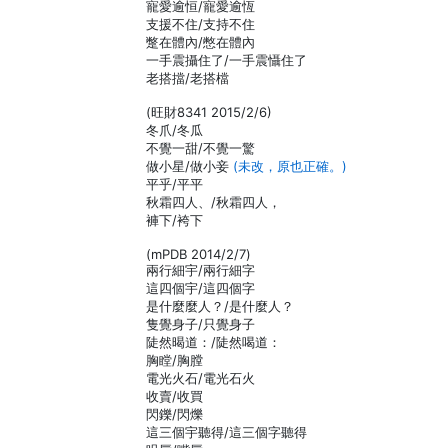
寵愛逾恒/寵愛逾恆
支援不住/支持不住
蹩在體內/憋在體內
一手震攝住了/一手震懾住了
老搭擋/老搭檔
(旺財8341 2015/2/6)
冬爪/冬瓜
不覺一甜/不覺一驚
做小星/做小妾
(未改，原也正確。)
平乎/平平
秋霜四人、/秋霜四人，
褲下/袴下
(mPDB 2014/2/7)
兩行細宇/兩行細字
這四個宇/這四個字
是什麼麼人？/是什麼人？
隻覺身子/只覺身子
陡然暍道：/陡然喝道：
胸瞠/胸膛
電光火石/電光石火
收賣/收買
閃鑠/閃爍
這三個宇聽得/這三個字聽得