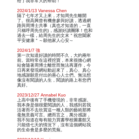
给了我非常大的帮助！
2024/1/13 Vanessa Chen
隔了七年才又上來，才知周先生離開
了。很高興曾有機會參與好讀，透過網
路與周博士共事（真也才知道的，一直
只稱呼周先生的)，感謝好讀團隊！也和
過去一樣，給周先生的文末＂祝您闔家
平安健康＂～願他家人心安～
2024/1/7 強
第一次知道好讀的時間不久，大約兩年
前。當時常在這裡挖寶，本來很擔心網
站會隨著周博士離世而無法再運作，今
日再來發現網站動起來了，真心、真心
地感謝願意付出的善心人士們。無法想
像沒有閱讀的人生，閱讀的路上有您們
真好。
2023/12/27 Annabel Kuo
上高中後有了手機發現的，非常感謝。
我本身是個很愛閱讀的人，我感到若我
活著而不去欣賞這一種人類的藝術那將
毫無意義可言。總而言之，萬分感謝，
我不知道在每有能力買書學校圖書館又
只能借七天的情況下，沒有這個網站我
的生命會是多麼的荒蕪。