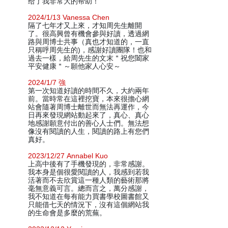
给了我非常大的帮助！
2024/1/13 Vanessa Chen
隔了七年才又上來，才知周先生離開
了。很高興曾有機會參與好讀，透過網
路與周博士共事（真也才知道的，一直
只稱呼周先生的)，感謝好讀團隊！也和
過去一樣，給周先生的文末＂祝您闔家
平安健康＂～願他家人心安～
2024/1/7 強
第一次知道好讀的時間不久，大約兩年
前。當時常在這裡挖寶，本來很擔心網
站會隨著周博士離世而無法再運作，今
日再來發現網站動起來了，真心、真心
地感謝願意付出的善心人士們。無法想
像沒有閱讀的人生，閱讀的路上有您們
真好。
2023/12/27 Annabel Kuo
上高中後有了手機發現的，非常感謝。
我本身是個很愛閱讀的人，我感到若我
活著而不去欣賞這一種人類的藝術那將
毫無意義可言。總而言之，萬分感謝，
我不知道在每有能力買書學校圖書館又
只能借七天的情況下，沒有這個網站我
的生命會是多麼的荒蕪。