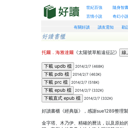
世紀百強
隨身智
言情小說
奇幻小
有關好讀
讀友需知
勘
托爾．海雅達爾
《太陽號草船遠征記》
2014/2/7 (468K)
2014/2/7 (463K)
2014/2/7 (518K)
2014/2/7 (332K)
2014/2/7 (332K)
好讀書櫃《經典版》，感謝sue1289整理
金字塔、木乃伊、精確的曆法，以及原始