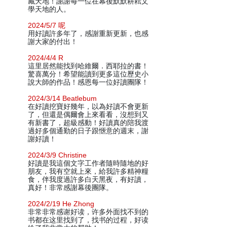
藏天地！謝謝每一位在幕後默默耕耘文
學天地的人。
2024/5/7 呢
用好讀許多年了，感謝重新更新，也感
謝大家的付出！
2024/4/4 R
這里居然能找到哈維爾．西耶拉的書！
驚喜萬分！希望能讀到更多這位歷史小
說大師的作品！感恩每一位好讀團隊！
2024/3/14 Beatlebum
在好讀挖寶好幾年，以為好讀不會更新
了，但還是偶爾會上來看看，沒想到又
有新書了，超級感動！好讀真的陪我渡
過好多個通勤的日子跟愜意的週末，謝
謝好讀！
2024/3/9 Christine
好讀是我這個文字工作者隨時隨地的好
朋友，我有空就上來，給我許多精神糧
食，伴我度過許多白天黑夜，有好讀，
真好！非常感謝幕後團隊。
2024/2/19 He Zhong
非常非常感谢好读，许多外面找不到的
书都在这里找到了，找书的过程，好读