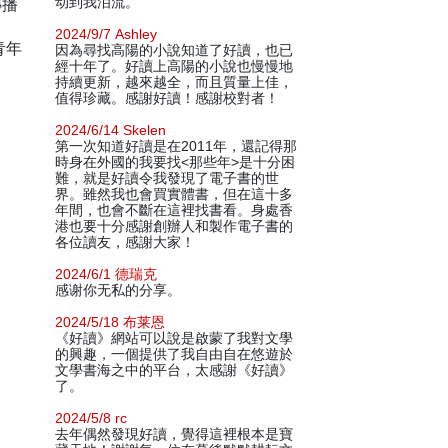
傳播
动到我泪流。
2024/9/7 Ashley
青年
因為尋找高陽的小說知道了好讀，也已
經十年了。好讀上高陽的小說也慢慢地
持續更新，越來越全，而且質量上佳，
值得珍藏。感謝好讀！感謝校對者！
2024/6/14 Skelen
第一次知道好讀是在2011年，還記得那
時身在外國的我要找<那些年>是十分困
難，就是好讀令我發現了電子書的世
界。雖然我也會買實體書，但在這十多
年間，也會不斷在這裡找書看。身處香
港也要十分感謝創辦人和製作電子書的
各位讀友，感謝大家！
2024/6/1 德瑞克
感谢你无私的分享。
2024/5/18 布莱恩
《好讀》網站可以說是啟蒙了我對文學
的興趣，一個提供了我自由自在悠遊於
文學書海之中的平台，太感謝《好讀》
了。
2024/5/8 rc
去年偶然發現好讀，覺得這裡根本是寶