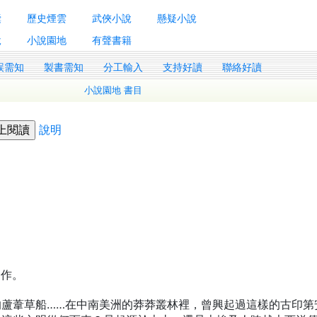
囊
歷史煙雲
武俠小說
懸疑小說
說
小說園地
有聲書籍
誤需知
製書需知
分工輸入
支持好讀
聯絡好讀
小說園地 書目
說明
製作。
的蘆葦草船……在中南美洲的莽莽叢林裡，曾興起過這樣的古印第