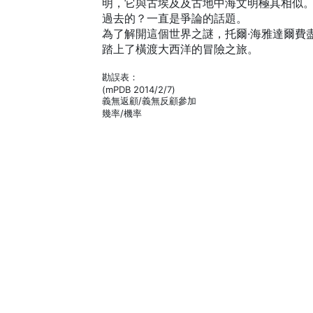
明，它與古埃及及古地中海文明極其相似
過去的？一直是爭論的話題。
為了解開這個世界之謎，托爾·海雅達爾費
踏上了橫渡大西洋的冒險之旅。
勘誤表：
(mPDB 2014/2/7)
義無返顧/義無反顧參加
幾率/機率