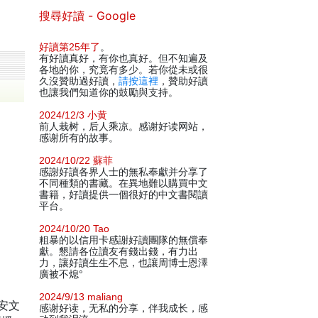
搜尋好讀 - Google
好讀第25年了
。
有好讀真好，有你也真好。但不知遍及
各地的你，究竟有多少。若你從未或很
久沒贊助過好讀，
請按這裡
，贊助好讀
也讓我們知道你的鼓勵與支持。
2024/12/3 小黄
前人栽树，后人乘凉。感谢好读网站，
感谢所有的故事。
2024/10/22 蘇菲
感謝好讀各界人士的無私奉獻并分享了
不同種類的書藏。在異地難以購買中文
書籍，好讀提供一個很好的中文書閱讀
平台。
2024/10/20 Tao
粗暴的以信用卡感謝好讀團隊的無償奉
獻。懇請各位讀友有錢出錢，有力出
力，讓好讀生生不息，也讓周博士恩澤
廣被不熄°
2024/9/13 maliang
安文
感谢好读，无私的分享，伴我成长，感