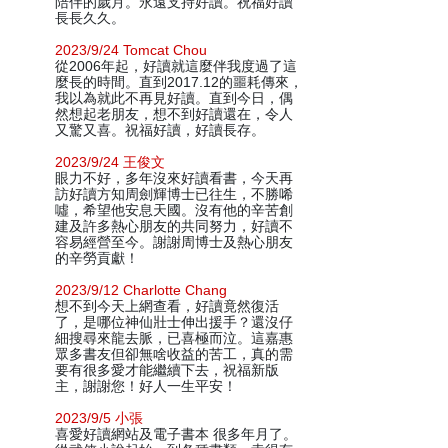
陪伴的歲月。永遠支持好讀。祝福好讀
長長久久。
2023/9/24 Tomcat Chou
從2006年起，好讀就這麼伴我度過了這
麼長的時間。直到2017.12的噩耗傳來，
我以為就此不再見好讀。直到今日，偶
然想起老朋友，想不到好讀還在，令人
又驚又喜。祝福好讀，好讀長存。
2023/9/24 王俊文
眼力不好，多年沒來好讀看書，今天再
訪好讀方知周劍輝博士已往生，不勝唏
噓，希望他安息天國。沒有他的辛苦創
建及許多熱心朋友的共同努力，好讀不
容易經營至今。謝謝周博士及熱心朋友
的辛勞貢獻！
2023/9/12 Charlotte Chang
想不到今天上網查看，好讀竟然復活
了，是哪位神仙壯士伸出援手？還沒仔
細搜尋來龍去脈，已喜極而泣。這嘉惠
眾多書友但卻無啥收益的苦工，真的需
要有很多愛才能繼續下去，祝福新版
主，謝謝您！好人一生平安！
2023/9/5 小張
喜愛好讀網站及電子書本 很多年月了。