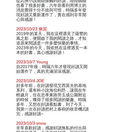
從武俠小說開始接觸到好讀，陸陸續續
也看了很多好書，六年前看到周博士的
消息覺得十分不捨與可惜，時隔多年發
現好讀又重新運作了，實在感到非常開
心與感謝！
2023/10/23 偷泥
2019年的某天，我在這裡遇見了薩豐的
風之影，便開啟了我的閱讀之路，才知
道原來閱讀是一件多麼快樂的事情。
2023年的今天，我依然在這裡遇見一本
本的好書，真心感謝好讀！
2023/10/7 Young
自2017年後，時隔六年才發現好讀又開
始運作了，真的充滿深深感謝。
2023/10/4 JOE
好多年前，在好讀發現艾西莫夫的基地
系列，還有科小說海伯利昂，讓我在年
輕歲月，住在忠孝東路旁玉成公園附近
的時候，獲得了很多閱讀的樂趣。時隔
多年，又想在好讀看點書，到了今天，
我第一次在好讀把村上春樹的收音機2讀
完，感謝好讀~
2023/10/3 snow
非常喜歡好讀，感謝好讀無私的付出與