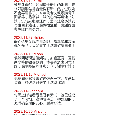
2023/12/12 Yumi
幾年前偶然得知周博士離世的消息，來
到好讀網站總會覺得有點悵然，也以為
不會再運作了。今年為老父親添購電子
閱讀器，抱著試一試的心情再度連上好
讀，沒想到繼續運作，還有這麼多讀友
再度回來這裡，感覺很溫暖，謝謝好讀
與團隊們的努力。
2023/11/27 Helios
能在这里发现赤川次郎、鬼马星和高羅
佩的作品，太驚喜了！感謝好讀書櫃！
2023/11/19 Moon
偶然間發現這個網站，如獲至寶，更找
到小時候很喜歡的一本書終於出現電子
版，感謝團隊的無私分享，謝謝好讀！
2023/11/18 Michael
无意间想起过来好读怀念一下。竟然是
惊喜！好读活过来了！感恩 感谢。
2023/11/5 angsila
每周上好读看看是否有新书，这已经成
了一个习惯。这种陪伴是一种舒服的，
充满确定感的安心。感谢好读。
2023/10/30 Vincent