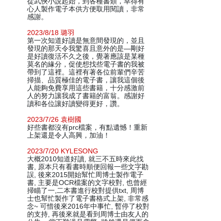
從武俠小說起始，到各種書類，幸得有
心人製作電子本供方便取用閱讀，非常
感謝。
2023/8/18 璐羽
第一次知道好讀是無意間發現的，並且
發現的那天令我驚喜且意外的是—剛好
是好讀復活不久之後，覺著應該是某種
莫名的緣分，促使想找些電子書的我被
帶到了這裡。這裡有著各位前輩們辛苦
掃描、品質極佳的電子書，讓我這個後
人能夠免費享用這些書籍，十分感激前
人的努力讓我成了書籍的富翁。感謝好
讀和各位讓好讀變得更好，讚。
2023/7/26 袁樹國
好些書都沒有prc檔案，有點遺憾！重新
上架還是令人高興，加油！
2023/7/20 KYLESONG
大概2010知道好讀, 就三不五時來此找
書, 原本只有看書時順便回報一些文字勘
誤, 後來2015開始幫忙周博士製作電子
書, 主要是OCR檔案的文字校對, 也曾經
掃瞄了一,二本書進行校對提供txt, 周博
士也幫忙製作了電子書格式上架, 非常感
念~ 可惜後來2016年中事忙, 暫停了校對
的支持, 再後來就是看到周博士由友人的