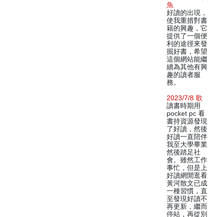
魚
好讀的出現，
使我重措對書
籍的興趣，它
提供了一個便
利的途徑來發
掘好書，希望
這個網站能繼
續為其他有興
趣的讀者服
務。
2023/7/8 歌
讀書時期用
pocket pc 看
書持資源發現
了好讀，然後
好讀一直陪伴
我至大學畢業
然後踏足社
會。雖然工作
事忙，但是上
好讀網閒逛看
黃河散文已成
一種習慣，直
至發現好讀不
再更新，繼而
停站，再從別