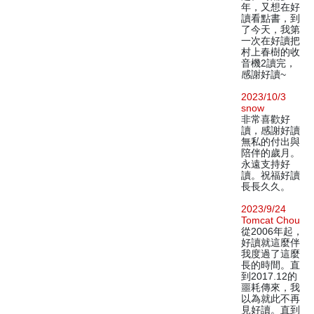
年，又想在好
讀看點書，到
了今天，我第
一次在好讀把
村上春樹的收
音機2讀完，
感謝好讀~
2023/10/3
snow
非常喜歡好
讀，感謝好讀
無私的付出與
陪伴的歲月。
永遠支持好
讀。祝福好讀
長長久久。
2023/9/24
Tomcat Chou
從2006年起，
好讀就這麼伴
我度過了這麼
長的時間。直
到2017.12的
噩耗傳來，我
以為就此不再
見好讀。直到