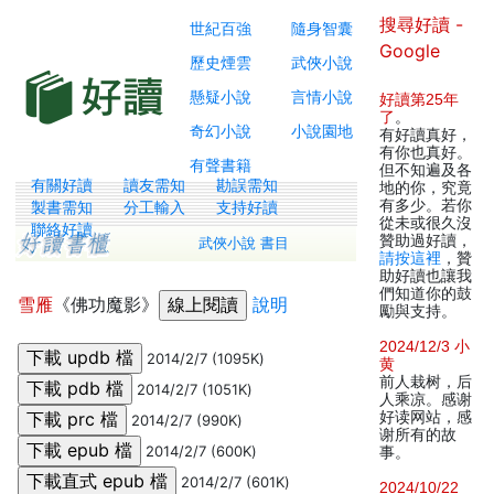
搜尋好讀 -
世紀百強
隨身智囊
Google
歷史煙雲
武俠小說
懸疑小說
言情小說
好讀第25年
了
。
奇幻小說
小說園地
有好讀真好，
有你也真好。
有聲書籍
但不知遍及各
有關好讀
讀友需知
勘誤需知
地的你，究竟
有多少。若你
製書需知
分工輸入
支持好讀
從未或很久沒
聯絡好讀
贊助過好讀，
武俠小說 書目
請按這裡
，贊
助好讀也讓我
們知道你的鼓
雪雁
《佛功魔影》
說明
勵與支持。
2024/12/3 小
2014/2/7 (1095K)
黄
前人栽树，后
2014/2/7 (1051K)
人乘凉。感谢
好读网站，感
2014/2/7 (990K)
谢所有的故
2014/2/7 (600K)
事。
2014/2/7 (601K)
2024/10/22