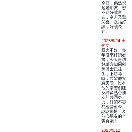
今日，偶然想
起老朋友，想
不到好讀還
在，令人又驚
又喜。祝福好
讀，好讀長
存。
2023/9/24 王
俊文
眼力不好，多
年沒來好讀看
書，今天再訪
好讀方知周劍
輝博士已往
生，不勝唏
噓，希望他安
息天國。沒有
他的辛苦創建
及許多熱心朋
友的共同努
力，好讀不容
易經營至今。
謝謝周博士及
熱心朋友的辛
勞貢獻！
2023/9/12