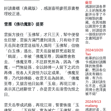
蘇菲
感謝好讀各界
好讀書櫃《典藏版》，感謝嘉明參照原書整
人士的無私奉
理校正過。
獻并分享了不
同種類的書
藏。在異地難
雪雁《佛功魔影》提要
以購買中文書
籍，好讀提供
雲振方接任「玉佛幫」才只三天，幫中便發
一個很好的中
文書閱讀平
生巨變，雲振方滿門遭到清洗，只有幼子雲
台。
天岳與老僕雲送福等人㩦同「玉佛幫」信物
2024/10/20
「白玉佛」逃出。雲天岳旋被群兇追殺至
Tao
「鶴崖」，幸被「佛魔至尊」因緣際會救
粗暴的以信用
去。「佛魔至尊」不忿群兇所為，因為「佛
卡感謝好讀團
隊的無償奉
魔」一門無徒孫，全以師傅一人留下之武功
獻。懇請各位
再傳，視各人天資悟力以定成果。「佛魔至
讀友有錢出
尊」乃代師傳藝，收雲天岳為師弟。「佛魔
錢，有力出
力，讓好讀生
至尊」又揚言他日如果「玉扇」再現江湖，
生不息，也讓
表示其已經辭世了，亦是雲天岳湔雪仇恨之
周博士恩澤廣
被不熄°
日。
2024/9/13
雲天岳學成武藝，再現江湖，誓要恢復「玉
maliang
感谢好读，无
佛幫」。「五嶽幫」實為滅亡「玉佛幫」的