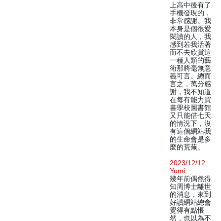
上高中後有了
手機發現的，
非常感謝。我
本身是個很愛
閱讀的人，我
感到若我活著
而不去欣賞這
一種人類的藝
術那將毫無意
義可言。總而
言之，萬分感
謝，我不知道
在每有能力買
書學校圖書館
又只能借七天
的情況下，沒
有這個網站我
的生命會是多
麼的荒蕪。
2023/12/12
Yumi
幾年前偶然得
知周博士離世
的消息，來到
好讀網站總會
覺得有點悵
然，也以為不