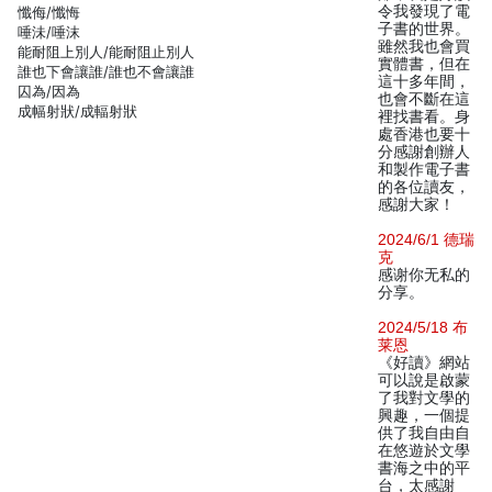
令我發現了電
懺侮/懺悔
子書的世界。
唾沬/唾沫
雖然我也會買
能耐阻上別人/能耐阻止別人
實體書，但在
誰也下會讓誰/誰也不會讓誰
這十多年間，
囚為/因為
也會不斷在這
成幅射狀/成輻射狀
裡找書看。身
處香港也要十
分感謝創辦人
和製作電子書
的各位讀友，
感謝大家！
2024/6/1 德瑞
克
感谢你无私的
分享。
2024/5/18 布
莱恩
《好讀》網站
可以說是啟蒙
了我對文學的
興趣，一個提
供了我自由自
在悠遊於文學
書海之中的平
台，太感謝