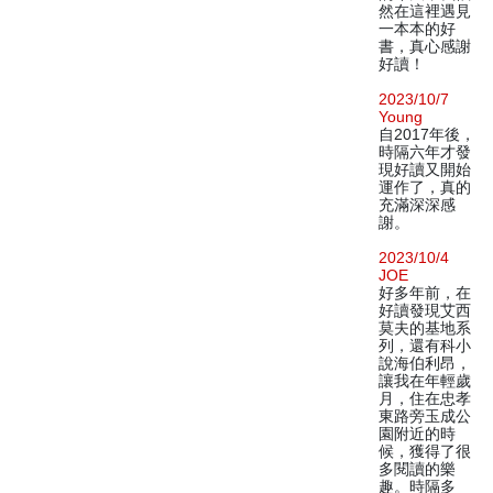
然在這裡遇見
一本本的好
書，真心感謝
好讀！
2023/10/7
Young
自2017年後，
時隔六年才發
現好讀又開始
運作了，真的
充滿深深感
謝。
2023/10/4
JOE
好多年前，在
好讀發現艾西
莫夫的基地系
列，還有科小
說海伯利昂，
讓我在年輕歲
月，住在忠孝
東路旁玉成公
園附近的時
候，獲得了很
多閱讀的樂
趣。時隔多