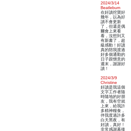
2024/3/14
Beatlebum
在好讀挖寶好
幾年，以為好
讀不會更新
了，但還是偶
爾會上來看
看，沒想到又
有新書了，超
級感動！好讀
真的陪我渡過
好多個通勤的
日子跟愜意的
週末，謝謝好
讀！
2024/3/9
Christine
好讀是我這個
文字工作者隨
時隨地的好朋
友，我有空就
上來，給我許
多精神糧食，
伴我度過許多
白天黑夜，有
好讀，真好！
非常感謝幕後