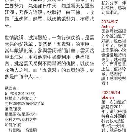
私的分享，伴
主要勢力，氣焰如日中天，知道雲天岳重出
我成长，感动
江湖，乃多方追殺，欲取得「白玉佛」，收
到我泪流。
攬「玉佛幫」餘眾，以便擴張勢力，稱霸武
2024/9/7
林。
Ashley
因為尋找高陽
的小說知道了
世情詭譎，波濤艱險，一向行俠仗義，是雲
好讀，也已經
天岳的父執輩，竟然是「五嶽幫」的重臣，
十年了。好讀
當年獻謀劃策，參與雲氏滅門計畫；雲天岳
上高陽的小說
也慢慢地持續
重出江湖，更被他暗中操縱利用，進盡讒
更新，越來越
言，挑起雲天岳與不同幫派的仇恨，以便坐
全，而且質量
上佳，值得珍
收漁人之利。而「五嶽幫」的五嶽領導，更
藏。感謝好
多是白道中人……
讀！感謝校對
者！
勘誤表：
2024/6/14
(mPDB 2014/2/7)
Skelen
柱杖走了/拄杖走了
第一次知道好
向外望瞭望/向外望了望
讀是在2011
落漠/落寞
年，還記得那
星棋羅佈/星羅棋布
時身在外國的
意科之中/意料之中
我要找<那些
加何/如何
年>是十分困
一箭雙雕/一箭雙鵰
難，就是好讀