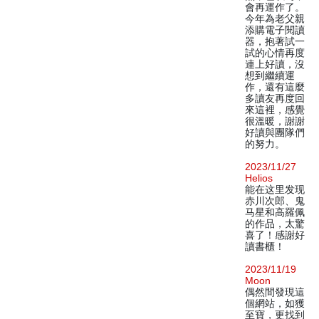
會再運作了。
今年為老父親
添購電子閱讀
器，抱著試一
試的心情再度
連上好讀，沒
想到繼續運
作，還有這麼
多讀友再度回
來這裡，感覺
很溫暖，謝謝
好讀與團隊們
的努力。
2023/11/27
Helios
能在这里发现
赤川次郎、鬼
马星和高羅佩
的作品，太驚
喜了！感謝好
讀書櫃！
2023/11/19
Moon
偶然間發現這
個網站，如獲
至寶，更找到