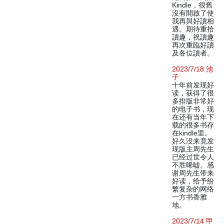
Kindle，很舊
沒有開啟了使
我再與好讀相
遇。期待重拾
讀趣，祝讀趣
再次重臨好讀
及各位讀者。
2023/7/18 池
子
十年前发现好
读，获得了很
多排版非常好
的电子书，现
在还有当年下
载的很多书存
在kindle里。
好久没来竟发
现版主周先生
已经过世令人
不胜唏嘘。感
谢周先生带来
好读，给予纷
繁复杂的网络
一方书香雅
地。
2023/7/14 甲