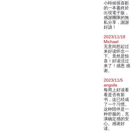
小時候很喜歡
的一本書終於
出現電子版，
感謝團隊的無
私分享，謝謝
好讀！
2023/11/18
Michael
无意间想起过
来好读怀念一
下。竟然是惊
喜！好读活过
来了！感恩 感
谢。
2023/11/5
angsila
每周上好读看
看是否有新
书，这已经成
了一个习惯。
这种陪伴是一
种舒服的，充
满确定感的安
心。感谢好
读。