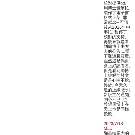
校對提供txt,
周博士也幫忙
製作了電子書
格式上架, 非
常感念~ 可惜
後來2016年中
事忙, 暫停了
校對的支持,
再後來就是看
到周博士由友
人的公告....當
下難過且震驚,
雖然還是偶而
會上好讀看看,
但是看到周博
士曾經的發文
還是心中不捨,
終於, 今天久
違的上線,看到
新版主的通知,
開心不已, 也
希望周博士在
天上也是同樣
歡欣.
2023/7/18
Mac
翻書抽屜內的