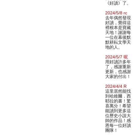
《好讀》了。
2024/5/8 rc
去年偶然發現
好讀，覺得這
裡根本是寶藏
天地！謝謝每
一位在幕後默
默耕耘文學天
地的人。
2024/5/7 呢
用好讀許多年
了，感謝重新
更新，也感謝
大家的付出！
2024/4/4 R
這里居然能找
到哈維爾．西
耶拉的書！驚
喜萬分！希望
能讀到更多這
位歷史小說大
師的作品！感
恩每一位好讀
團隊！