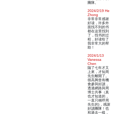
團隊。
2024/2/19 He
Zhong
非常非常感谢
好读，许多外
面找不到的书
都在这里找到
了，找书的过
程，好读给了
我非常大的帮
助！
2024/1/13
Vanessa
Chen
隔了七年才又
上來，才知周
先生離開了。
很高興曾有機
會參與好讀，
透過網路與周
博士共事（真
也才知道的，
一直只稱呼周
先生的)，感謝
好讀團隊！也
和過去一樣，