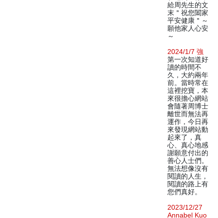
給周先生的文
末＂祝您闔家
平安健康＂～
願他家人心安
～
2024/1/7 強
第一次知道好
讀的時間不
久，大約兩年
前。當時常在
這裡挖寶，本
來很擔心網站
會隨著周博士
離世而無法再
運作，今日再
來發現網站動
起來了，真
心、真心地感
謝願意付出的
善心人士們。
無法想像沒有
閱讀的人生，
閱讀的路上有
您們真好。
2023/12/27
Annabel Kuo