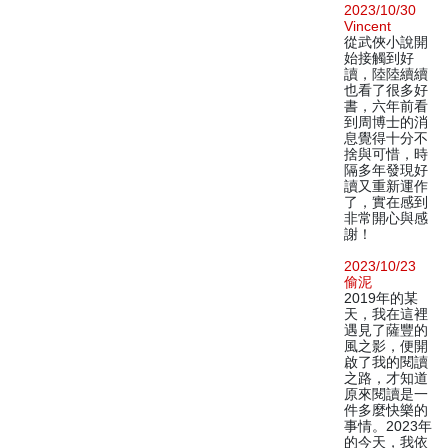
2023/10/30
Vincent
從武俠小說開
始接觸到好
讀，陸陸續續
也看了很多好
書，六年前看
到周博士的消
息覺得十分不
捨與可惜，時
隔多年發現好
讀又重新運作
了，實在感到
非常開心與感
謝！
2023/10/23
偷泥
2019年的某
天，我在這裡
遇見了薩豐的
風之影，便開
啟了我的閱讀
之路，才知道
原來閱讀是一
件多麼快樂的
事情。2023年
的今天，我依