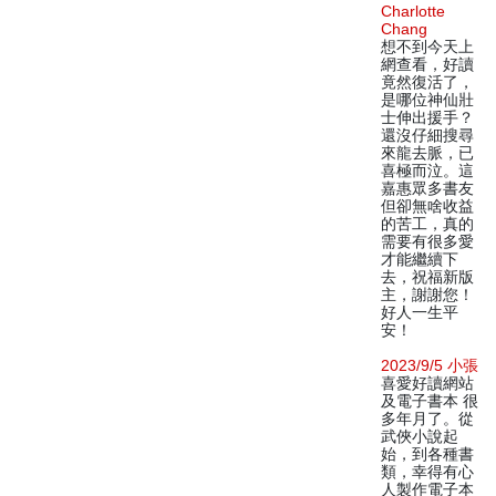
Charlotte
Chang
想不到今天上
網查看，好讀
竟然復活了，
是哪位神仙壯
士伸出援手？
還沒仔細搜尋
來龍去脈，已
喜極而泣。這
嘉惠眾多書友
但卻無啥收益
的苦工，真的
需要有很多愛
才能繼續下
去，祝福新版
主，謝謝您！
好人一生平
安！
2023/9/5 小張
喜愛好讀網站
及電子書本 很
多年月了。從
武俠小說起
始，到各種書
類，幸得有心
人製作電子本