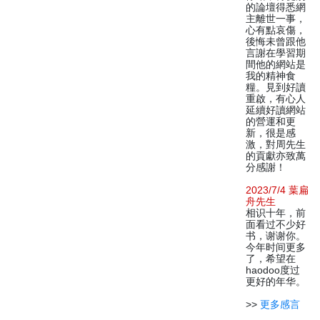
的論壇得悉網
主離世一事，
心有點哀傷，
後悔未曾跟他
言謝在學習期
間他的網站是
我的精神食
糧。見到好讀
重啟，有心人
延續好讀網站
的營運和更
新，很是感
激，對周先生
的貢獻亦致萬
分感謝！
2023/7/4 葉扁
舟先生
相识十年，前
面看过不少好
书，谢谢你。
今年时间更多
了，希望在
haodoo度过
更好的年华。
>>
更多感言