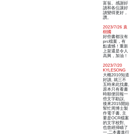
富翁。感謝好
讀和各位讓好
讀變得更好，
讚。
2023/7/26 袁
樹國
好些書都沒有
prc檔案，有
點遺憾！重新
上架還是令人
高興，加油！
2023/7/20
KYLESONG
大概2010知道
好讀, 就三不
五時來此找書,
原本只有看書
時順便回報一
些文字勘誤,
後來2015開始
幫忙周博士製
作電子書, 主
要是OCR檔案
的文字校對,
也曾經掃瞄了
一,二本書進行