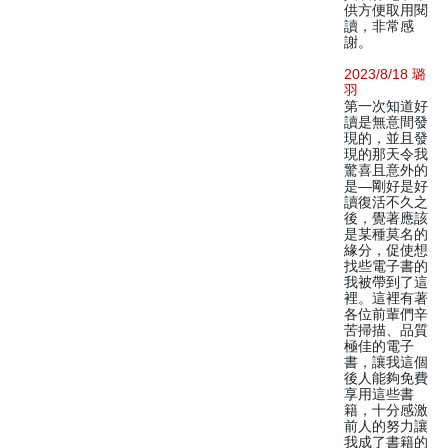
供方便取用閱
讀，非常感
謝。
2023/8/18 璐
羽
第一次知道好
讀是無意間發
現的，並且發
現的那天令我
驚喜且意外的
是—剛好是好
讀復活不久之
後，覺著應該
是某種莫名的
緣分，促使想
找些電子書的
我被帶到了這
裡。這裡有著
各位前輩們辛
苦掃描、品質
極佳的電子
書，讓我這個
後人能夠免費
享用這些書
籍，十分感激
前人的努力讓
我成了書籍的