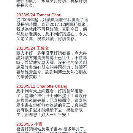
陪伴的歲月。永遠支持好讀。祝福好讀
長長久久。
2023/9/24 Tomcat Chou
從2006年起，好讀就這麼伴我度過了這
麼長的時間。直到2017.12的噩耗傳來，
我以為就此不再見好讀。直到今日，偶
然想起老朋友，想不到好讀還在，令人
又驚又喜。祝福好讀，好讀長存。
2023/9/24 王俊文
眼力不好，多年沒來好讀看書，今天再
訪好讀方知周劍輝博士已往生，不勝唏
噓，希望他安息天國。沒有他的辛苦創
建及許多熱心朋友的共同努力，好讀不
容易經營至今。謝謝周博士及熱心朋友
的辛勞貢獻！
2023/9/12 Charlotte Chang
想不到今天上網查看，好讀竟然復活
了，是哪位神仙壯士伸出援手？還沒仔
細搜尋來龍去脈，已喜極而泣。這嘉惠
眾多書友但卻無啥收益的苦工，真的需
要有很多愛才能繼續下去，祝福新版
主，謝謝您！好人一生平安！
2023/9/5 小張
喜愛好讀網站及電子書本 很多年月了。