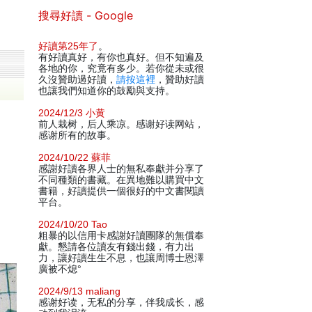
搜尋好讀 - Google
好讀第25年了
。
有好讀真好，有你也真好。但不知遍及
各地的你，究竟有多少。若你從未或很
久沒贊助過好讀，
請按這裡
，贊助好讀
也讓我們知道你的鼓勵與支持。
2024/12/3 小黄
前人栽树，后人乘凉。感谢好读网站，
感谢所有的故事。
2024/10/22 蘇菲
感謝好讀各界人士的無私奉獻并分享了
不同種類的書藏。在異地難以購買中文
書籍，好讀提供一個很好的中文書閱讀
平台。
2024/10/20 Tao
粗暴的以信用卡感謝好讀團隊的無償奉
獻。懇請各位讀友有錢出錢，有力出
力，讓好讀生生不息，也讓周博士恩澤
廣被不熄°
2024/9/13 maliang
感谢好读，无私的分享，伴我成长，感