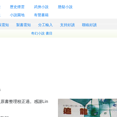
囊
歷史煙雲
武俠小說
懸疑小說
說
小說園地
有聲書籍
誤需知
製書需知
分工輸入
支持好讀
聯絡好讀
奇幻小說 書目
3
照原書整理校正過。感謝Lin