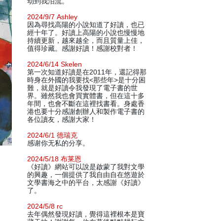
动到我泪流。
2024/9/7 Ashley
因為尋找高陽的小說知道了好讀，也已
經十年了。好讀上高陽的小說也慢慢地
持續更新，越來越全，而且質量上佳，
值得珍藏。感謝好讀！感謝校對者！
2024/6/14 Skelen
第一次知道好讀是在2011年，還記得那
時身在外國的我要找<那些年>是十分困
難，就是好讀令我發現了電子書的世
界。雖然我也會買實體書，但在這十多
年間，也會不斷在這裡找書看。身處香
港也要十分感謝創辦人和製作電子書的
各位讀友，感謝大家！
2024/6/1 德瑞克
感谢你无私的分享。
2024/5/18 布莱恩
《好讀》網站可以說是啟蒙了我對文學
的興趣，一個提供了我自由自在悠遊於
文學書海之中的平台，太感謝《好讀》
了。
2024/5/8 rc
去年偶然發現好讀，覺得這裡根本是寶