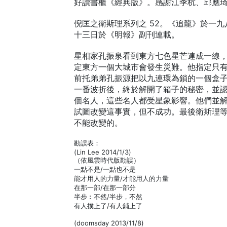
好讀書櫃《經典版》。感謝江季杭、邱應
倪匡之衛斯理系列之 52。《追龍》於一
十三日於《明報》副刊連載。
星相家孔振泉看到東方七色星芒連成一線
定東方一個大城市會發生災難。他指定只
前托弟弟孔振源把以九連環為鎖的一個盒
一番波折後，終於解開了箱子的秘密，並
個名人，這些名人都受星象影響。他們並
試圖改變這事實，但不成功。最後衛斯理
不能改變的。
勘誤表：
(Lin Lee 2014/1/3)
（依風雲時代版勘誤）
一點不是/一點也不是
能才用人的力量/才能用人的力量
在那一部/在那一部分
半步︰不然/半步，不然
有人撲上了/有人鋪上了
(doomsday 2013/11/8)