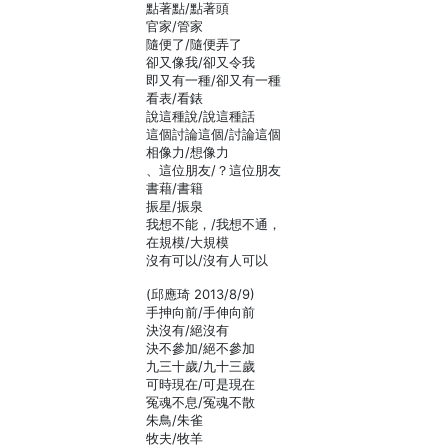
點著點/點著頭
官家/管家
隨便了/隨便弄了
卻又像我/卻又令我
即又有一種/卻又有一種
看表/看錶
說這種說/說這種話
這個討論這個/討論這個
相像力/想像力
、這位朋友/？這位朋友
書藉/書籍
振星/振泉
我想不能，/我想不通，
在規模/大規模
沒有可以/沒有人可以
(邱應琦 2013/8/9)
手抻向前/手伸向前
決沒有/絕沒有
決不參加/絕不參加
九三十歲/九十三歲
可時現在/可是現在
冤魂不息/冤魂不散
朱鳥/朱雀
牧夫/牧羊