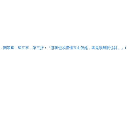
元．關漢卿．望江亭．第三折：「那廝也忒懵懂玉山低趄，著鬼祟醉眼乜斜。」)