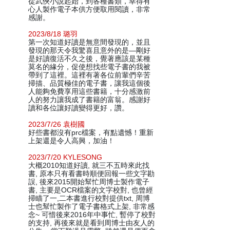
從武俠小說起始，到各種書類，幸得有
心人製作電子本供方便取用閱讀，非常
感謝。
2023/8/18 璐羽
第一次知道好讀是無意間發現的，並且
發現的那天令我驚喜且意外的是—剛好
是好讀復活不久之後，覺著應該是某種
莫名的緣分，促使想找些電子書的我被
帶到了這裡。這裡有著各位前輩們辛苦
掃描、品質極佳的電子書，讓我這個後
人能夠免費享用這些書籍，十分感激前
人的努力讓我成了書籍的富翁。感謝好
讀和各位讓好讀變得更好，讚。
2023/7/26 袁樹國
好些書都沒有prc檔案，有點遺憾！重新
上架還是令人高興，加油！
2023/7/20 KYLESONG
大概2010知道好讀, 就三不五時來此找
書, 原本只有看書時順便回報一些文字勘
誤, 後來2015開始幫忙周博士製作電子
書, 主要是OCR檔案的文字校對, 也曾經
掃瞄了一,二本書進行校對提供txt, 周博
士也幫忙製作了電子書格式上架, 非常感
念~ 可惜後來2016年中事忙, 暫停了校對
的支持, 再後來就是看到周博士由友人的