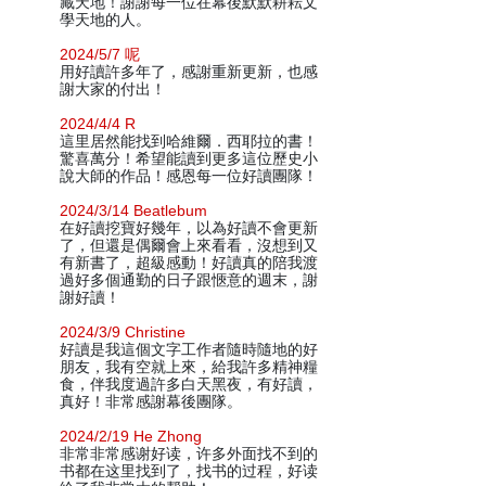
藏天地！謝謝每一位在幕後默默耕耘文
學天地的人。
2024/5/7 呢
用好讀許多年了，感謝重新更新，也感
謝大家的付出！
2024/4/4 R
這里居然能找到哈維爾．西耶拉的書！
驚喜萬分！希望能讀到更多這位歷史小
說大師的作品！感恩每一位好讀團隊！
2024/3/14 Beatlebum
在好讀挖寶好幾年，以為好讀不會更新
了，但還是偶爾會上來看看，沒想到又
有新書了，超級感動！好讀真的陪我渡
過好多個通勤的日子跟愜意的週末，謝
謝好讀！
2024/3/9 Christine
好讀是我這個文字工作者隨時隨地的好
朋友，我有空就上來，給我許多精神糧
食，伴我度過許多白天黑夜，有好讀，
真好！非常感謝幕後團隊。
2024/2/19 He Zhong
非常非常感谢好读，许多外面找不到的
书都在这里找到了，找书的过程，好读