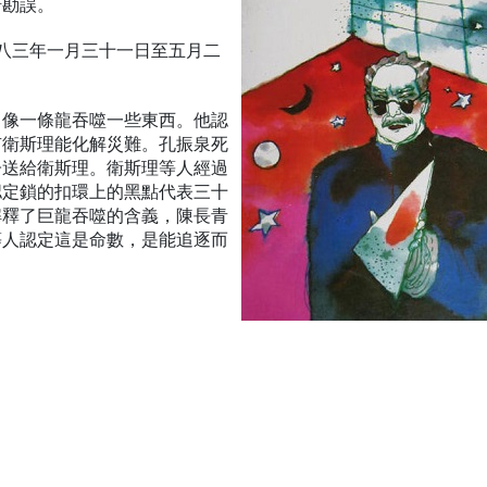
琦勘誤。
九八三年一月三十一日至五月二
，像一條龍吞噬一些東西。他認
有衛斯理能化解災難。孔振泉死
子送給衛斯理。衛斯理等人經過
認定鎖的扣環上的黑點代表三十
解釋了巨龍吞噬的含義，陳長青
等人認定這是命數，是能追逐而