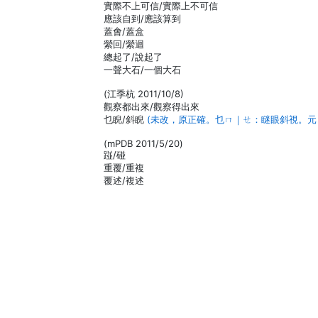
實際不上可信/實際上不可信
應該自到/應該算到
蓋會/蓋盒
縈回/縈迴
總起了/說起了
一聲大石/一個大石
(江季杭 2011/10/8)
觀察都出來/觀察得出來
乜睨/斜睨
(未改，原正確。乜ㄇ｜ㄝ：瞇眼斜視。
(mPDB 2011/5/20)
踫/碰
重覆/重複
覆述/複述