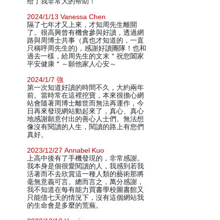
给了我非常大的帮助！
2024/1/13 Vanessa Chen
隔了七年才又上來，才知周先生離開
了。很高興曾有機會參與好讀，透過網
路與周博士共事（真也才知道的，一直
只稱呼周先生的)，感謝好讀團隊！也和
過去一樣，給周先生的文末＂祝您闔家
平安健康＂～願他家人心安～
2024/1/7 強
第一次知道好讀的時間不久，大約兩年
前。當時常在這裡挖寶，本來很擔心網
站會隨著周博士離世而無法再運作，今
日再來發現網站動起來了，真心、真心
地感謝願意付出的善心人士們。無法想
像沒有閱讀的人生，閱讀的路上有您們
真好。
2023/12/27 Annabel Kuo
上高中後有了手機發現的，非常感謝。
我本身是個很愛閱讀的人，我感到若我
活著而不去欣賞這一種人類的藝術那將
毫無意義可言。總而言之，萬分感謝，
我不知道在每有能力買書學校圖書館又
只能借七天的情況下，沒有這個網站我
的生命會是多麼的荒蕪。