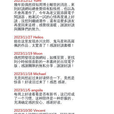
2023/12/12 Yumi
幾年前偶然得知周博士離世的消息，來
到好讀網站總會覺得有點悵然，也以為
不會再運作了。今年為老父親添購電子
閱讀器，抱著試一試的心情再度連上好
讀，沒想到繼續運作，還有這麼多讀友
再度回來這裡，感覺很溫暖，謝謝好讀
與團隊們的努力。
2023/11/27 Helios
能在这里发现赤川次郎、鬼马星和高羅
佩的作品，太驚喜了！感謝好讀書櫃！
2023/11/19 Moon
偶然間發現這個網站，如獲至寶，更找
到小時候很喜歡的一本書終於出現電子
版，感謝團隊的無私分享，謝謝好讀！
2023/11/18 Michael
无意间想起过来好读怀念一下。竟然是
惊喜！好读活过来了！感恩 感谢。
2023/11/5 angsila
每周上好读看看是否有新书，这已经成
了一个习惯。这种陪伴是一种舒服的，
充满确定感的安心。感谢好读。
2023/10/30 Vincent