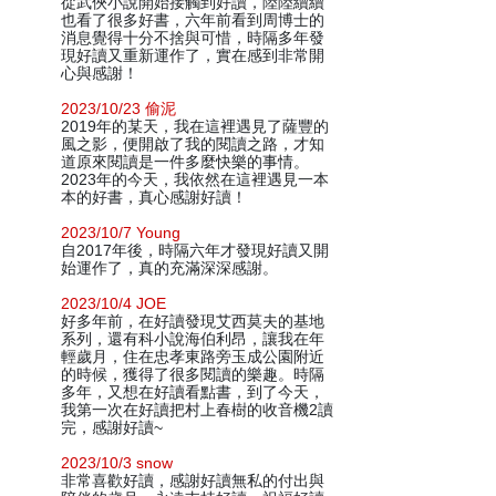
從武俠小說開始接觸到好讀，陸陸續續
也看了很多好書，六年前看到周博士的
消息覺得十分不捨與可惜，時隔多年發
現好讀又重新運作了，實在感到非常開
心與感謝！
2023/10/23 偷泥
2019年的某天，我在這裡遇見了薩豐的
風之影，便開啟了我的閱讀之路，才知
道原來閱讀是一件多麼快樂的事情。
2023年的今天，我依然在這裡遇見一本
本的好書，真心感謝好讀！
2023/10/7 Young
自2017年後，時隔六年才發現好讀又開
始運作了，真的充滿深深感謝。
2023/10/4 JOE
好多年前，在好讀發現艾西莫夫的基地
系列，還有科小說海伯利昂，讓我在年
輕歲月，住在忠孝東路旁玉成公園附近
的時候，獲得了很多閱讀的樂趣。時隔
多年，又想在好讀看點書，到了今天，
我第一次在好讀把村上春樹的收音機2讀
完，感謝好讀~
2023/10/3 snow
非常喜歡好讀，感謝好讀無私的付出與