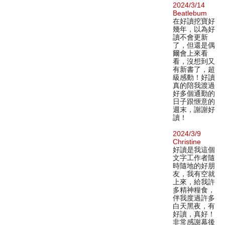
2024/3/14
Beatlebum
在好讀挖寶好
幾年，以為好
讀不會更新
了，但還是偶
爾會上來看
看，沒想到又
有新書了，超
級感動！好讀
真的陪我渡過
好多個通勤的
日子跟愜意的
週末，謝謝好
讀！
2024/3/9
Christine
好讀是我這個
文字工作者隨
時隨地的好朋
友，我有空就
上來，給我許
多精神糧食，
伴我度過許多
白天黑夜，有
好讀，真好！
非常感謝幕後