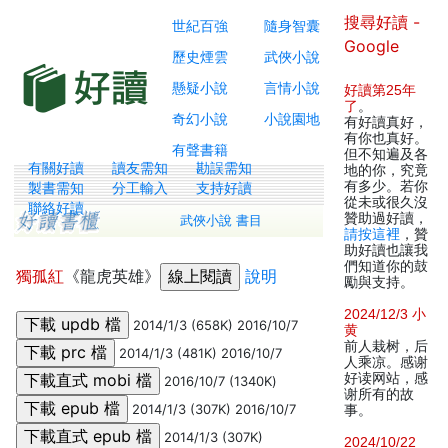
搜尋好讀 -
世紀百強
隨身智囊
Google
歷史煙雲
武俠小說
懸疑小說
言情小說
好讀第25年
了
。
奇幻小說
小說園地
有好讀真好，
有你也真好。
有聲書籍
但不知遍及各
有關好讀
讀友需知
勘誤需知
地的你，究竟
有多少。若你
製書需知
分工輸入
支持好讀
從未或很久沒
聯絡好讀
贊助過好讀，
武俠小說 書目
請按這裡
，贊
助好讀也讓我
們知道你的鼓
獨孤紅
《龍虎英雄》
說明
勵與支持。
2024/12/3 小
2014/1/3 (658K) 2016/10/7
黄
前人栽树，后
2014/1/3 (481K) 2016/10/7
人乘凉。感谢
好读网站，感
2016/10/7 (1340K)
谢所有的故
2014/1/3 (307K) 2016/10/7
事。
2014/1/3 (307K)
2024/10/22