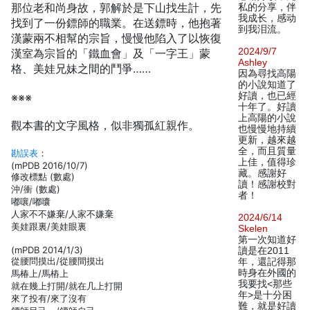
那位老和尚身故，郭解於是下山找生計，先
私的分享，伴
我成长，感动
找到了一份鏢師的職業。在送鏢時，他抱著
到我泪流。
漢蒙兩不相幫的宗旨，慢慢他陷入了以恢復
2024/9/7
漢室為宗旨的「鐵血會」及「一字王」蒙
Ashley
格、美娃兄妹之間的鬥爭……
因為尋找高陽
的小說知道了
好讀，也已經
※※※
十年了。好讀
上高陽的小說
觀本書的文字風格，似非獨孤紅親作。
也慢慢地持續
更新，越來越
全，而且質量
勘誤表
：
上佳，值得珍
(mPDB 2016/10/7)
藏。感謝好
修改標點 (數處)
讀！感謝校對
沖/衝 (數處)
者！
嘟嚷/嘟囔
人家不不嫌棄/人家不嫌棄
2024/6/14
美娃跟裏/美娃眼裏
Skelen
第一次知道好
(mPDB 2014/1/3)
讀是在2011
從腰問摸出/從腰間摸出
年，還記得那
時身在外國的
馬椿上/馬樁上
我要找<那些
就在幾上打開/就在几上打開
年>是十分困
來了投有/來了沒有
難，就是好讀