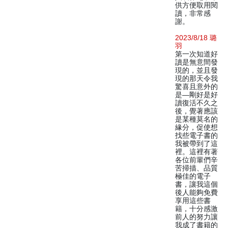
供方便取用閱
讀，非常感
謝。
2023/8/18 璐
羽
第一次知道好
讀是無意間發
現的，並且發
現的那天令我
驚喜且意外的
是—剛好是好
讀復活不久之
後，覺著應該
是某種莫名的
緣分，促使想
找些電子書的
我被帶到了這
裡。這裡有著
各位前輩們辛
苦掃描、品質
極佳的電子
書，讓我這個
後人能夠免費
享用這些書
籍，十分感激
前人的努力讓
我成了書籍的