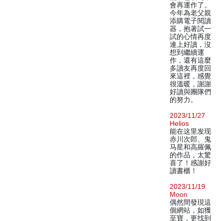
會再運作了。
今年為老父親
添購電子閱讀
器，抱著試一
試的心情再度
連上好讀，沒
想到繼續運
作，還有這麼
多讀友再度回
來這裡，感覺
很溫暖，謝謝
好讀與團隊們
的努力。
2023/11/27
Helios
能在这里发现
赤川次郎、鬼
马星和高羅佩
的作品，太驚
喜了！感謝好
讀書櫃！
2023/11/19
Moon
偶然間發現這
個網站，如獲
至寶，更找到