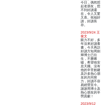
今日，偶然想
起老朋友，想
不到好讀還
在，令人又驚
又喜。祝福好
讀，好讀長
存。
2023/9/24 王
俊文
眼力不好，多
年沒來好讀看
書，今天再訪
好讀方知周劍
輝博士已往
生，不勝唏
噓，希望他安
息天國。沒有
他的辛苦創建
及許多熱心朋
友的共同努
力，好讀不容
易經營至今。
謝謝周博士及
熱心朋友的辛
勞貢獻！
2023/9/12