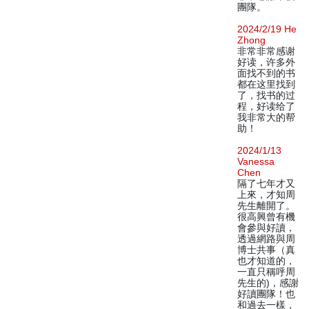
團隊。
2024/2/19 He
Zhong
非常非常感谢
好读，许多外
面找不到的书
都在这里找到
了，找书的过
程，好读给了
我非常大的帮
助！
2024/1/13
Vanessa
Chen
隔了七年才又
上來，才知周
先生離開了。
很高興曾有機
會參與好讀，
透過網路與周
博士共事（真
也才知道的，
一直只稱呼周
先生的)，感謝
好讀團隊！也
和過去一樣，