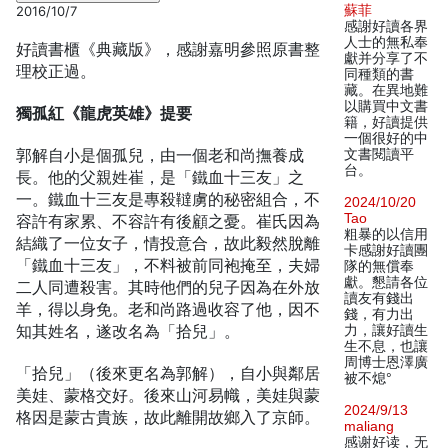
蘇菲
2016/10/7
感謝好讀各界
人士的無私奉
好讀書櫃《典藏版》，感謝嘉明參照原書整
獻并分享了不
理校正過。
同種類的書
藏。在異地難
以購買中文書
獨孤紅《龍虎英雄》提要
籍，好讀提供
一個很好的中
郭解自小是個孤兒，由一個老和尚撫養成
文書閱讀平
台。
長。他的父親姓崔，是「鐵血十三友」之
一。鐵血十三友是專殺韃虜的秘密組合，不
2024/10/20
Tao
容許有家累、不容許有後顧之憂。崔氏因為
粗暴的以信用
結織了一位女子，情投意合，故此毅然脫離
卡感謝好讀團
「鐵血十三友」，不料被前同袍掩至，夫婦
隊的無償奉
獻。懇請各位
二人同遭殺害。其時他們的兒子因為在外放
讀友有錢出
羊，得以身免。老和尚路過收容了他，因不
錢，有力出
知其姓名，遂改名為「拾兒」。
力，讓好讀生
生不息，也讓
周博士恩澤廣
「拾兒」（後來更名為郭解），自小與鄰居
被不熄°
美娃、蒙格交好。後來山河易幟，美娃與蒙
2024/9/13
格因是蒙古貴族，故此離開故鄉入了京師。
maliang
感谢好读，无