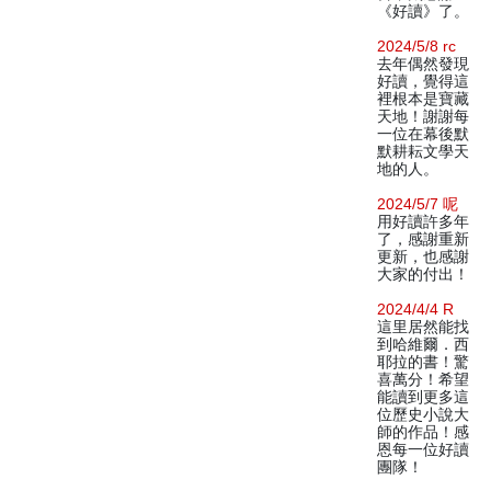
《好讀》了。
2024/5/8 rc
去年偶然發現
好讀，覺得這
裡根本是寶藏
天地！謝謝每
一位在幕後默
默耕耘文學天
地的人。
2024/5/7 呢
用好讀許多年
了，感謝重新
更新，也感謝
大家的付出！
2024/4/4 R
這里居然能找
到哈維爾．西
耶拉的書！驚
喜萬分！希望
能讀到更多這
位歷史小說大
師的作品！感
恩每一位好讀
團隊！