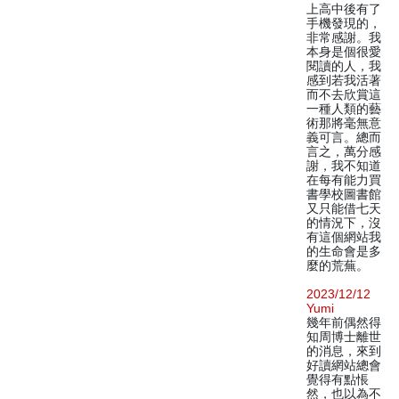
上高中後有了
手機發現的，
非常感謝。我
本身是個很愛
閱讀的人，我
感到若我活著
而不去欣賞這
一種人類的藝
術那將毫無意
義可言。總而
言之，萬分感
謝，我不知道
在每有能力買
書學校圖書館
又只能借七天
的情況下，沒
有這個網站我
的生命會是多
麼的荒蕪。
2023/12/12
Yumi
幾年前偶然得
知周博士離世
的消息，來到
好讀網站總會
覺得有點悵
然，也以為不