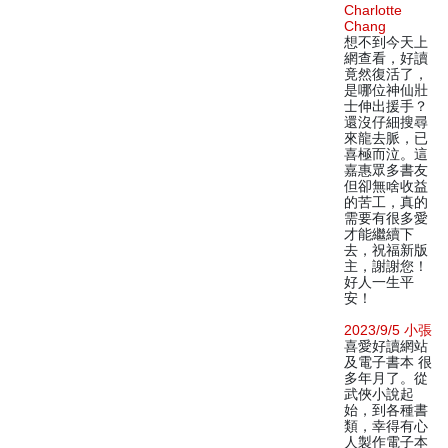
Charlotte
Chang
想不到今天上
網查看，好讀
竟然復活了，
是哪位神仙壯
士伸出援手？
還沒仔細搜尋
來龍去脈，已
喜極而泣。這
嘉惠眾多書友
但卻無啥收益
的苦工，真的
需要有很多愛
才能繼續下
去，祝福新版
主，謝謝您！
好人一生平
安！
2023/9/5 小張
喜愛好讀網站
及電子書本 很
多年月了。從
武俠小說起
始，到各種書
類，幸得有心
人製作電子本