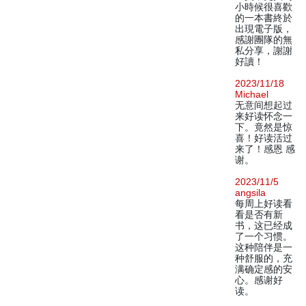
小時候很喜歡
的一本書終於
出現電子版，
感謝團隊的無
私分享，謝謝
好讀！
2023/11/18
Michael
无意间想起过
来好读怀念一
下。竟然是惊
喜！好读活过
来了！感恩 感
谢。
2023/11/5
angsila
每周上好读看
看是否有新
书，这已经成
了一个习惯。
这种陪伴是一
种舒服的，充
满确定感的安
心。感谢好
读。