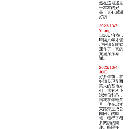
然在這裡遇見
一本本的好
書，真心感謝
好讀！
2023/10/7
Young
自2017年後，
時隔六年才發
現好讀又開始
運作了，真的
充滿深深感
謝。
2023/10/4
JOE
好多年前，在
好讀發現艾西
莫夫的基地系
列，還有科小
說海伯利昂，
讓我在年輕歲
月，住在忠孝
東路旁玉成公
園附近的時
候，獲得了很
多閱讀的樂
趣。時隔多