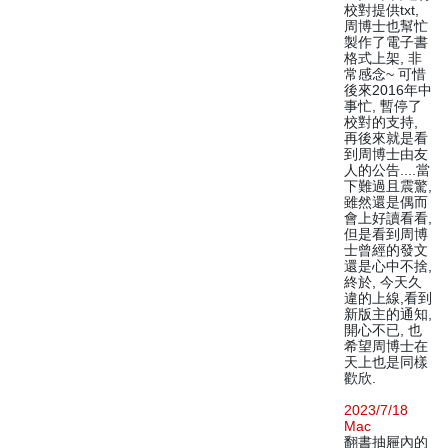
校對提供txt,
周博士也幫忙
製作了電子書
格式上架, 非
常感念~ 可惜
後來2016年中
事忙, 暫停了
校對的支持,
再後來就是看
到周博士由友
人的公告....當
下難過且震驚,
雖然還是偶而
會上好讀看看,
但是看到周博
士曾經的發文
還是心中不捨,
終於, 今天久
違的上線,看到
新版主的通知,
開心不已, 也
希望周博士在
天上也是同樣
歡欣.
2023/7/18
Mac
翻書抽屜內的