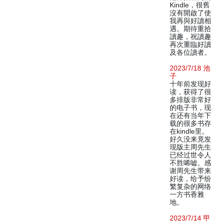
Kindle，很舊
沒有開啟了使
我再與好讀相
遇。期待重拾
讀趣，祝讀趣
再次重臨好讀
及各位讀者。
2023/7/18 池
子
十年前发现好
读，获得了很
多排版非常好
的电子书，现
在还有当年下
载的很多书存
在kindle里。
好久没来竟发
现版主周先生
已经过世令人
不胜唏嘘。感
谢周先生带来
好读，给予纷
繁复杂的网络
一方书香雅
地。
2023/7/14 甲