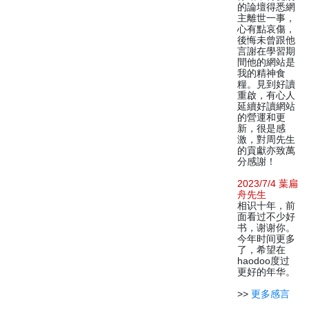
的論壇得悉網
主離世一事，
心有點哀傷，
後悔未曾跟他
言謝在學習期
間他的網站是
我的精神食
糧。見到好讀
重啟，有心人
延續好讀網站
的營運和更
新，很是感
激，對周先生
的貢獻亦致萬
分感謝！
2023/7/4 葉扁
舟先生
相识十年，前
面看过不少好
书，谢谢你。
今年时间更多
了，希望在
haodoo度过
更好的年华。
>>
更多感言