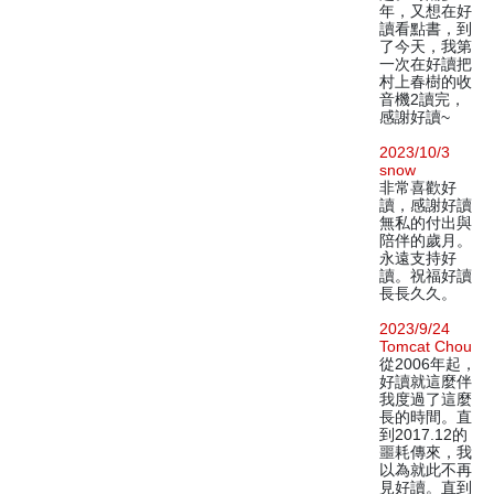
年，又想在好
讀看點書，到
了今天，我第
一次在好讀把
村上春樹的收
音機2讀完，
感謝好讀~
2023/10/3
snow
非常喜歡好
讀，感謝好讀
無私的付出與
陪伴的歲月。
永遠支持好
讀。祝福好讀
長長久久。
2023/9/24
Tomcat Chou
從2006年起，
好讀就這麼伴
我度過了這麼
長的時間。直
到2017.12的
噩耗傳來，我
以為就此不再
見好讀。直到