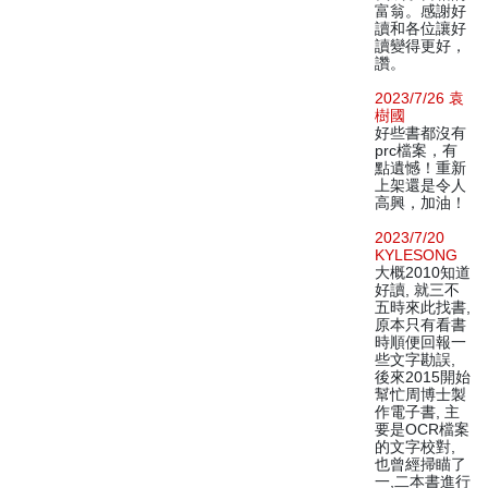
富翁。感謝好
讀和各位讓好
讀變得更好，
讚。
2023/7/26 袁
樹國
好些書都沒有
prc檔案，有
點遺憾！重新
上架還是令人
高興，加油！
2023/7/20
KYLESONG
大概2010知道
好讀, 就三不
五時來此找書,
原本只有看書
時順便回報一
些文字勘誤,
後來2015開始
幫忙周博士製
作電子書, 主
要是OCR檔案
的文字校對,
也曾經掃瞄了
一,二本書進行