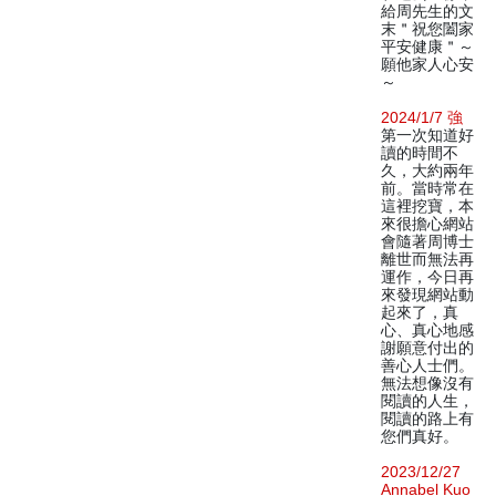
給周先生的文
末＂祝您闔家
平安健康＂～
願他家人心安
～
2024/1/7 強
第一次知道好
讀的時間不
久，大約兩年
前。當時常在
這裡挖寶，本
來很擔心網站
會隨著周博士
離世而無法再
運作，今日再
來發現網站動
起來了，真
心、真心地感
謝願意付出的
善心人士們。
無法想像沒有
閱讀的人生，
閱讀的路上有
您們真好。
2023/12/27
Annabel Kuo