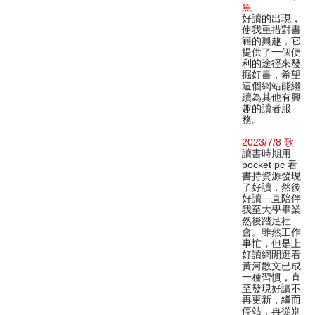
魚
好讀的出現，
使我重措對書
籍的興趣，它
提供了一個便
利的途徑來發
掘好書，希望
這個網站能繼
續為其他有興
趣的讀者服
務。
2023/7/8 歌
讀書時期用
pocket pc 看
書持資源發現
了好讀，然後
好讀一直陪伴
我至大學畢業
然後踏足社
會。雖然工作
事忙，但是上
好讀網閒逛看
黃河散文已成
一種習慣，直
至發現好讀不
再更新，繼而
停站，再從別