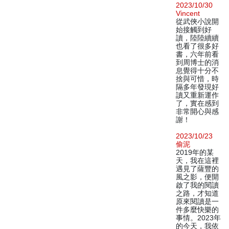
2023/10/30
Vincent
從武俠小說開
始接觸到好
讀，陸陸續續
也看了很多好
書，六年前看
到周博士的消
息覺得十分不
捨與可惜，時
隔多年發現好
讀又重新運作
了，實在感到
非常開心與感
謝！
2023/10/23
偷泥
2019年的某
天，我在這裡
遇見了薩豐的
風之影，便開
啟了我的閱讀
之路，才知道
原來閱讀是一
件多麼快樂的
事情。2023年
的今天，我依