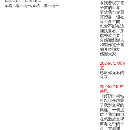
鏢師目己。/鏢師自己。
令我發現了電
蒙格﹁嗅﹂地一/蒙格﹁噢﹂地一
子書的世界。
雖然我也會買
實體書，但在
這十多年間，
也會不斷在這
裡找書看。身
處香港也要十
分感謝創辦人
和製作電子書
的各位讀友，
感謝大家！
2024/6/1 德瑞
克
感谢你无私的
分享。
2024/5/18 布
莱恩
《好讀》網站
可以說是啟蒙
了我對文學的
興趣，一個提
供了我自由自
在悠遊於文學
書海之中的平
台，太感謝