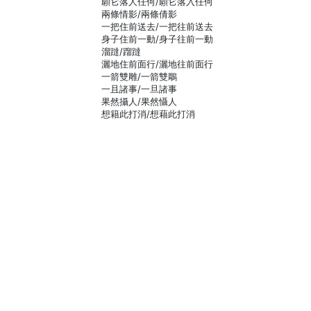
願它落人任何/願它落入任何
兩條情影/兩條倩影
一把住前送去/一把往前送去
身子住前一動/身子往前一動
溜躂/蹓躂
灑地住前面行/灑地往前面行
一箭雙雕/一箭雙鵰
一且諸事/一旦諸事
果然攝人/果然懾人
想籍此打消/想藉此打消