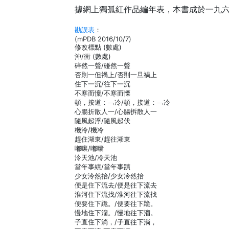
據網上獨孤紅作品編年表，本書成於一九
勘誤表
：
(mPDB 2016/10/7)
修改標點 (數處)
沖/衝 (數處)
碎然一聲/碰然一聲
否則一但禍上/否則一旦禍上
住下一沉/往下一沉
不寒而懍/不寒而慄
頓，按道：﹁冷/頓，接道：﹁冷
心腸折散人一/心腸拆散人一
隨風起浮/隨風起伏
機泠/機冷
趕住湖東/趕往湖東
嘟嚷/嘟囔
泠天池/冷天池
當年事績/當年事蹟
少女泠然抬/少女冷然抬
便是住下流去/便是往下流去
淮河住下流找/淮河往下流找
便要住下跪。/便要往下跪。
慢地住下溜。/慢地往下溜。
子直住下淌，/子直往下淌，