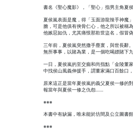
書名《聖心魔影》，「聖心」指男主角夏
夏侯嵐表面是魔，得「玉面游龍辣手神魔
膽，可是他俱有俠骨仁心，他之所以被稱
他嫉惡如仇，尤其痛恨那欺世盜名，假冒
三年前，夏侯嵐突然撒手塵寰，與世長辭
無所事事，以賭為業，是一個吃喝嫖賭下
一日，夏侯嵐的至交癲和尚指點「金陵董
中找侯山風義伸援手，謂董家滿口百餘口
原來這正是當年夏侯嵐的義父夏侯一修的
報當年與夏侯一修之仇怨……
※※※
本書中有缺漏，唯未能於坊間及公立圖書
※※※