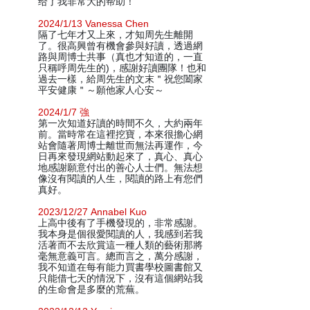
给了我非常大的帮助！
2024/1/13 Vanessa Chen
隔了七年才又上來，才知周先生離開
了。很高興曾有機會參與好讀，透過網
路與周博士共事（真也才知道的，一直
只稱呼周先生的)，感謝好讀團隊！也和
過去一樣，給周先生的文末＂祝您闔家
平安健康＂～願他家人心安～
2024/1/7 強
第一次知道好讀的時間不久，大約兩年
前。當時常在這裡挖寶，本來很擔心網
站會隨著周博士離世而無法再運作，今
日再來發現網站動起來了，真心、真心
地感謝願意付出的善心人士們。無法想
像沒有閱讀的人生，閱讀的路上有您們
真好。
2023/12/27 Annabel Kuo
上高中後有了手機發現的，非常感謝。
我本身是個很愛閱讀的人，我感到若我
活著而不去欣賞這一種人類的藝術那將
毫無意義可言。總而言之，萬分感謝，
我不知道在每有能力買書學校圖書館又
只能借七天的情況下，沒有這個網站我
的生命會是多麼的荒蕪。