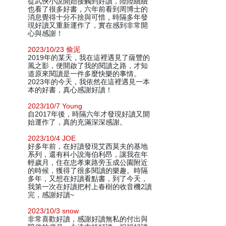
從武俠小說開始接觸到好讀，陸陸續續
也看了很多好書，六年前看到周博士的
消息覺得十分不捨與可惜，時隔多年發
現好讀又重新運作了，實在感到非常開
心與感謝！
2023/10/23 偷泥
2019年的某天，我在這裡遇見了薩豐的
風之影，便開啟了我的閱讀之路，才知
道原來閱讀是一件多麼快樂的事情。
2023年的今天，我依然在這裡遇見一本
本的好書，真心感謝好讀！
2023/10/7 Young
自2017年後，時隔六年才發現好讀又開
始運作了，真的充滿深深感謝。
2023/10/4 JOE
好多年前，在好讀發現艾西莫夫的基地
系列，還有科小說海伯利昂，讓我在年
輕歲月，住在忠孝東路旁玉成公園附近
的時候，獲得了很多閱讀的樂趣。時隔
多年，又想在好讀看點書，到了今天，
我第一次在好讀把村上春樹的收音機2讀
完，感謝好讀~
2023/10/3 snow
非常喜歡好讀，感謝好讀無私的付出與