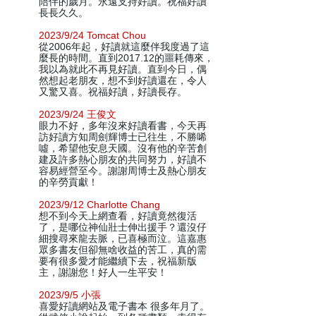
陪伴的歲月。永遠支持好讀。祝福好讀
長長久久。
2023/9/24 Tomcat Chou
從2006年起，好讀就這麼伴我度過了這
麼長的時間。直到2017.12的噩耗傳來，
我以為就此不再見好讀。直到今日，偶
然想起老朋友，想不到好讀還在，令人
又驚又喜。祝福好讀，好讀長存。
2023/9/24 王俊文
眼力不好，多年沒來好讀看書，今天再
訪好讀方知周劍輝博士已往生，不勝唏
噓，希望他安息天國。沒有他的辛苦創
建及許多熱心朋友的共同努力，好讀不
容易經營至今。謝謝周博士及熱心朋友
的辛勞貢獻！
2023/9/12 Charlotte Chang
想不到今天上網查看，好讀竟然復活
了，是哪位神仙壯士伸出援手？還沒仔
細搜尋來龍去脈，已喜極而泣。這嘉惠
眾多書友但卻無啥收益的苦工，真的需
要有很多愛才能繼續下去，祝福新版
主，謝謝您！好人一生平安！
2023/9/5 小張
喜愛好讀網站及電子書本 很多年月了。