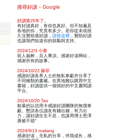
搜尋好讀 - Google
好讀第25年了
。
有好讀真好，有你也真好。但不知遍及
各地的你，究竟有多少。若你從未或很
久沒贊助過好讀，
請按這裡
，贊助好讀
也讓我們知道你的鼓勵與支持。
2024/12/3 小黄
前人栽树，后人乘凉。感谢好读网站，
感谢所有的故事。
2024/10/22 蘇菲
感謝好讀各界人士的無私奉獻并分享了
不同種類的書藏。在異地難以購買中文
書籍，好讀提供一個很好的中文書閱讀
平台。
2024/10/20 Tao
粗暴的以信用卡感謝好讀團隊的無償奉
獻。懇請各位讀友有錢出錢，有力出
力，讓好讀生生不息，也讓周博士恩澤
廣被不熄°
2024/9/13 maliang
感谢好读，无私的分享，伴我成长，感