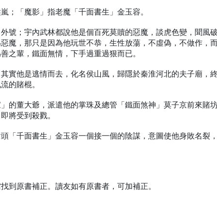
侯嵐；「魔影」指老魔「千面書生」金玉容。
」外號；宇內武林都說他是個百死莫贖的惡魔，談虎色變，聞風
為惡魔，那只是因為他玩世不恭，生性放蕩，不虛偽，不做作，
偽善之輩，鐵面無情，下手過重過狠而已。
。其實他是逃情而去，化名侯山風，歸隱於秦淮河北的夫子廟，
九流的賭棍。
家」的董大爺，派遣他的掌珠及總管「鐵面煞神」莫子京前來賭
，即將受到殺戮。
對頭「千面書生」金玉容一個接一個的陰謀，意圖使他身敗名裂
館找到原書補正。讀友如有原書者，可加補正。