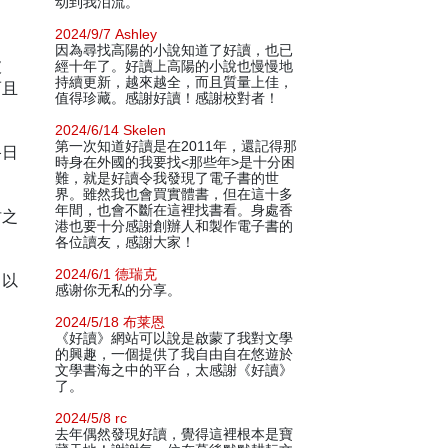
动到我泪流。
2024/9/7 Ashley
因為尋找高陽的小說知道了好讀，也已
破
經十年了。好讀上高陽的小說也慢慢地
持續更新，越來越全，而且質量上佳，
而且
值得珍藏。感謝好讀！感謝校對者！
2024/6/14 Skelen
第一次知道好讀是在2011年，還記得那
終日
時身在外國的我要找<那些年>是十分困
難，就是好讀令我發現了電子書的世
界。雖然我也會買實體書，但在這十多
年間，也會不斷在這裡找書看。身處香
坊之
港也要十分感謝創辦人和製作電子書的
各位讀友，感謝大家！
2024/6/1 德瑞克
，以
感谢你无私的分享。
2024/5/18 布莱恩
《好讀》網站可以說是啟蒙了我對文學
的興趣，一個提供了我自由自在悠遊於
文學書海之中的平台，太感謝《好讀》
了。
2024/5/8 rc
去年偶然發現好讀，覺得這裡根本是寶