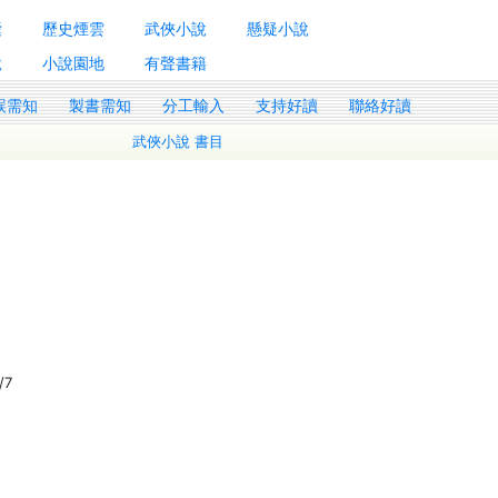
囊
歷史煙雲
武俠小說
懸疑小說
說
小說園地
有聲書籍
誤需知
製書需知
分工輸入
支持好讀
聯絡好讀
武俠小說 書目
/7
。