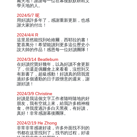
藏天地！謝謝每一位在幕後默默耕耘文
學天地的人。
2024/5/7 呢
用好讀許多年了，感謝重新更新，也感
謝大家的付出！
2024/4/4 R
這里居然能找到哈維爾．西耶拉的書！
驚喜萬分！希望能讀到更多這位歷史小
說大師的作品！感恩每一位好讀團隊！
2024/3/14 Beatlebum
在好讀挖寶好幾年，以為好讀不會更新
了，但還是偶爾會上來看看，沒想到又
有新書了，超級感動！好讀真的陪我渡
過好多個通勤的日子跟愜意的週末，謝
謝好讀！
2024/3/9 Christine
好讀是我這個文字工作者隨時隨地的好
朋友，我有空就上來，給我許多精神糧
食，伴我度過許多白天黑夜，有好讀，
真好！非常感謝幕後團隊。
2024/2/19 He Zhong
非常非常感谢好读，许多外面找不到的
书都在这里找到了，找书的过程，好读