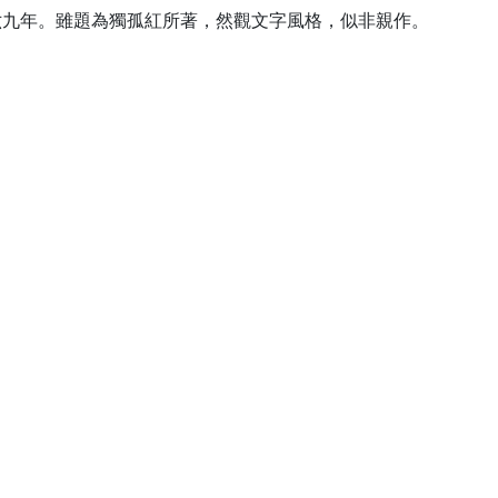
六九年。雖題為獨孤紅所著，然觀文字風格，似非親作。