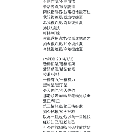
不寒而懍/不寒而慄
發活說道/發話說道
兩根幡龍石柱/兩根蟠龍石柱
我該複姓夏/我該復姓夏
為我複姓夏/為我復姓夏
摻扶/攙扶
軒轄/軒轅
侯嵐逐把適才/侯嵐遂把適才
如今複姓夏/如今復姓夏
今她複姓夏/今她復姓夏
(mPDB 2014/1/3)
懸椿拓架/懸樁拓架
爺請稍侯/爺請稍候
狡滑/狡猾
一椿有力/一樁有力
望瞭望/望了望
令天你們/今天你們
那老頭幾頭垂/那老頭兒頭垂
蹩扭/彆扭
第三椿好處/第三樁好處
如令拯救/如今拯救
以為一且她找/以為一旦她找
紅粉知已/紅粉知己
可否住前站站/可否往前站站