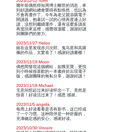
2023/12/12 Yumi
幾年前偶然得知周博士離世的消息，來
到好讀網站總會覺得有點悵然，也以為
不會再運作了。今年為老父親添購電子
閱讀器，抱著試一試的心情再度連上好
讀，沒想到繼續運作，還有這麼多讀友
再度回來這裡，感覺很溫暖，謝謝好讀
與團隊們的努力。
2023/11/27 Helios
能在这里发现赤川次郎、鬼马星和高羅
佩的作品，太驚喜了！感謝好讀書櫃！
2023/11/19 Moon
偶然間發現這個網站，如獲至寶，更找
到小時候很喜歡的一本書終於出現電子
版，感謝團隊的無私分享，謝謝好讀！
2023/11/18 Michael
无意间想起过来好读怀念一下。竟然是
惊喜！好读活过来了！感恩 感谢。
2023/11/5 angsila
每周上好读看看是否有新书，这已经成
了一个习惯。这种陪伴是一种舒服的，
充满确定感的安心。感谢好读。
2023/10/30 Vincent