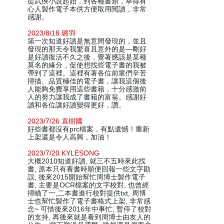
從武俠小說起始，到各種書類，幸得有
心人製作電子本供方便取用閱讀，非常
感謝。
2023/8/18 璐羽
第一次知道好讀是無意間發現的，並且
發現的那天令我驚喜且意外的是—剛好
是好讀復活不久之後，覺著應該是某種
莫名的緣分，促使想找些電子書的我被
帶到了這裡。這裡有著各位前輩們辛苦
掃描、品質極佳的電子書，讓我這個後
人能夠免費享用這些書籍，十分感激前
人的努力讓我成了書籍的富翁。感謝好
讀和各位讓好讀變得更好，讚。
2023/7/26 袁樹國
好些書都沒有prc檔案，有點遺憾！重新
上架還是令人高興，加油！
2023/7/20 KYLESONG
大概2010知道好讀, 就三不五時來此找
書, 原本只有看書時順便回報一些文字勘
誤, 後來2015開始幫忙周博士製作電子
書, 主要是OCR檔案的文字校對, 也曾經
掃瞄了一,二本書進行校對提供txt, 周博
士也幫忙製作了電子書格式上架, 非常感
念~ 可惜後來2016年中事忙, 暫停了校對
的支持, 再後來就是看到周博士由友人的