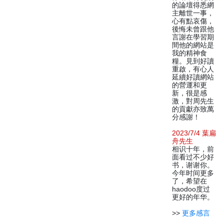
的論壇得悉網
主離世一事，
心有點哀傷，
後悔未曾跟他
言謝在學習期
間他的網站是
我的精神食
糧。見到好讀
重啟，有心人
延續好讀網站
的營運和更
新，很是感
激，對周先生
的貢獻亦致萬
分感謝！
2023/7/4 葉扁
舟先生
相识十年，前
面看过不少好
书，谢谢你。
今年时间更多
了，希望在
haodoo度过
更好的年华。
>>
更多感言