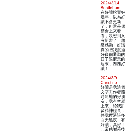
2024/3/14
Beatlebum
在好讀挖寶好
幾年，以為好
讀不會更新
了，但還是偶
爾會上來看
看，沒想到又
有新書了，超
級感動！好讀
真的陪我渡過
好多個通勤的
日子跟愜意的
週末，謝謝好
讀！
2024/3/9
Christine
好讀是我這個
文字工作者隨
時隨地的好朋
友，我有空就
上來，給我許
多精神糧食，
伴我度過許多
白天黑夜，有
好讀，真好！
非常感謝幕後