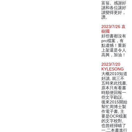
富翁。感謝好
讀和各位讓好
讀變得更好，
讚。
2023/7/26 袁
樹國
好些書都沒有
prc檔案，有
點遺憾！重新
上架還是令人
高興，加油！
2023/7/20
KYLESONG
大概2010知道
好讀, 就三不
五時來此找書,
原本只有看書
時順便回報一
些文字勘誤,
後來2015開始
幫忙周博士製
作電子書, 主
要是OCR檔案
的文字校對,
也曾經掃瞄了
一,二本書進行