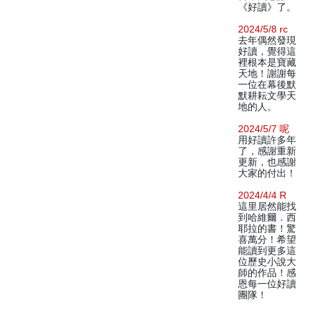
《好讀》了。
2024/5/8 rc
去年偶然發現
好讀，覺得這
裡根本是寶藏
天地！謝謝每
一位在幕後默
默耕耘文學天
地的人。
2024/5/7 呢
用好讀許多年
了，感謝重新
更新，也感謝
大家的付出！
2024/4/4 R
這里居然能找
到哈維爾．西
耶拉的書！驚
喜萬分！希望
能讀到更多這
位歷史小說大
師的作品！感
恩每一位好讀
團隊！