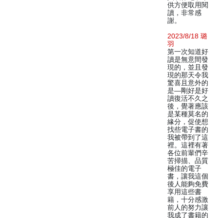
供方便取用閱
讀，非常感
謝。
2023/8/18 璐
羽
第一次知道好
讀是無意間發
現的，並且發
現的那天令我
驚喜且意外的
是—剛好是好
讀復活不久之
後，覺著應該
是某種莫名的
緣分，促使想
找些電子書的
我被帶到了這
裡。這裡有著
各位前輩們辛
苦掃描、品質
極佳的電子
書，讓我這個
後人能夠免費
享用這些書
籍，十分感激
前人的努力讓
我成了書籍的