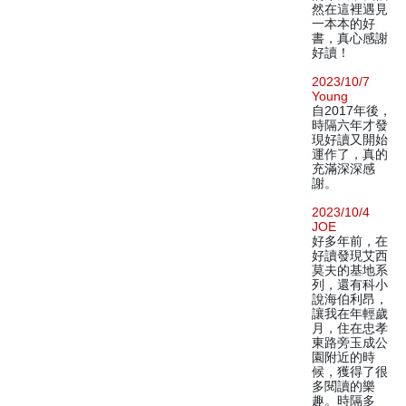
然在這裡遇見
一本本的好
書，真心感謝
好讀！
2023/10/7
Young
自2017年後，
時隔六年才發
現好讀又開始
運作了，真的
充滿深深感
謝。
2023/10/4
JOE
好多年前，在
好讀發現艾西
莫夫的基地系
列，還有科小
說海伯利昂，
讓我在年輕歲
月，住在忠孝
東路旁玉成公
園附近的時
候，獲得了很
多閱讀的樂
趣。時隔多