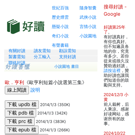
搜尋好讀 -
世紀百強
隨身智囊
Google
歷史煙雲
武俠小說
懸疑小說
言情小說
好讀第25年
了
。
奇幻小說
小說園地
有好讀真好，
有你也真好。
有聲書籍
但不知遍及各
有關好讀
讀友需知
勘誤需知
地的你，究竟
有多少。若你
製書需知
分工輸入
支持好讀
從未或很久沒
聯絡好讀
贊助過好讀，
小說園地 書目
請按這裡
，贊
助好讀也讓我
們知道你的鼓
歐．亨利
《歐亨利短篇小說選第三集》
勵與支持。
說明
2024/12/3 小
黄
前人栽树，后
2014/1/3 (350K)
人乘凉。感谢
2014/1/3 (342K)
好读网站，感
谢所有的故
2014/1/3 (383K)
事。
2014/1/3 (266K)
2024/10/22