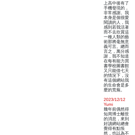
上高中後有了
手機發現的，
非常感謝。我
本身是個很愛
閱讀的人，我
感到若我活著
而不去欣賞這
一種人類的藝
術那將毫無意
義可言。總而
言之，萬分感
謝，我不知道
在每有能力買
書學校圖書館
又只能借七天
的情況下，沒
有這個網站我
的生命會是多
麼的荒蕪。
2023/12/12
Yumi
幾年前偶然得
知周博士離世
的消息，來到
好讀網站總會
覺得有點悵
然，也以為不