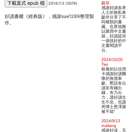
蘇菲
2014/1/3 (267K)
感謝好讀各界
人士的無私奉
好讀書櫃《經典版》，感謝sue1289整理製
獻并分享了不
同種類的書
作。
藏。在異地難
以購買中文書
籍，好讀提供
一個很好的中
文書閱讀平
台。
2024/10/20
Tao
粗暴的以信用
卡感謝好讀團
隊的無償奉
獻。懇請各位
讀友有錢出
錢，有力出
力，讓好讀生
生不息，也讓
周博士恩澤廣
被不熄°
2024/9/13
maliang
感谢好读，无