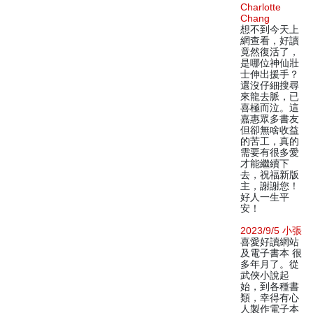
Charlotte
Chang
想不到今天上
網查看，好讀
竟然復活了，
是哪位神仙壯
士伸出援手？
還沒仔細搜尋
來龍去脈，已
喜極而泣。這
嘉惠眾多書友
但卻無啥收益
的苦工，真的
需要有很多愛
才能繼續下
去，祝福新版
主，謝謝您！
好人一生平
安！
2023/9/5 小張
喜愛好讀網站
及電子書本 很
多年月了。從
武俠小說起
始，到各種書
類，幸得有心
人製作電子本