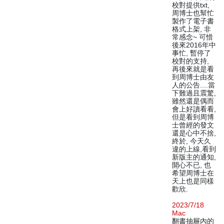
校對提供txt,
周博士也幫忙
製作了電子書
格式上架, 非
常感念~ 可惜
後來2016年中
事忙, 暫停了
校對的支持,
再後來就是看
到周博士由友
人的公告....當
下難過且震驚,
雖然還是偶而
會上好讀看看,
但是看到周博
士曾經的發文
還是心中不捨,
終於, 今天久
違的上線,看到
新版主的通知,
開心不已, 也
希望周博士在
天上也是同樣
歡欣.
2023/7/18
Mac
翻書抽屜內的