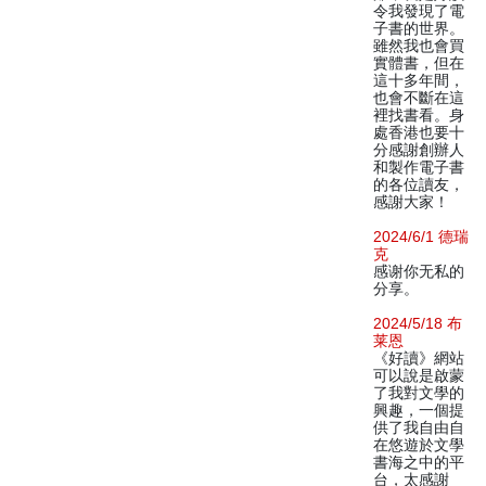
令我發現了電
子書的世界。
雖然我也會買
實體書，但在
這十多年間，
也會不斷在這
裡找書看。身
處香港也要十
分感謝創辦人
和製作電子書
的各位讀友，
感謝大家！
2024/6/1 德瑞
克
感谢你无私的
分享。
2024/5/18 布
莱恩
《好讀》網站
可以說是啟蒙
了我對文學的
興趣，一個提
供了我自由自
在悠遊於文學
書海之中的平
台，太感謝