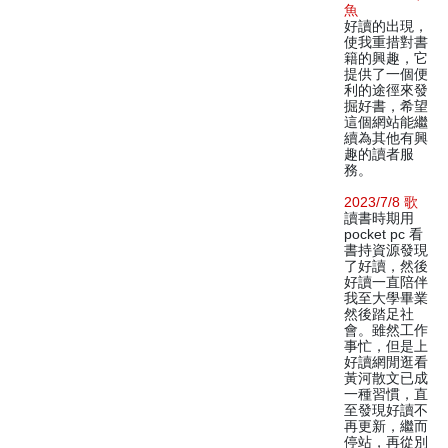
魚
好讀的出現，
使我重措對書
籍的興趣，它
提供了一個便
利的途徑來發
掘好書，希望
這個網站能繼
續為其他有興
趣的讀者服
務。
2023/7/8 歌
讀書時期用
pocket pc 看
書持資源發現
了好讀，然後
好讀一直陪伴
我至大學畢業
然後踏足社
會。雖然工作
事忙，但是上
好讀網閒逛看
黃河散文已成
一種習慣，直
至發現好讀不
再更新，繼而
停站，再從別