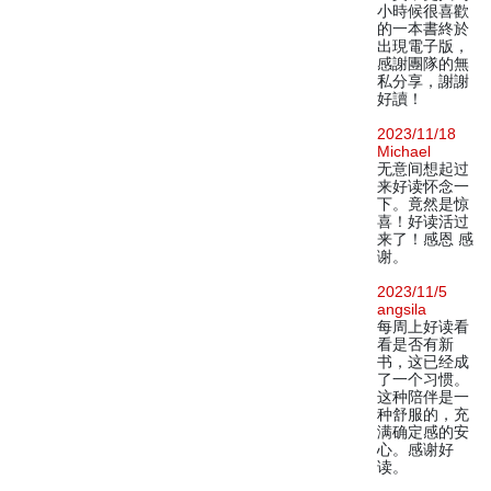
小時候很喜歡
的一本書終於
出現電子版，
感謝團隊的無
私分享，謝謝
好讀！
2023/11/18
Michael
无意间想起过
来好读怀念一
下。竟然是惊
喜！好读活过
来了！感恩 感
谢。
2023/11/5
angsila
每周上好读看
看是否有新
书，这已经成
了一个习惯。
这种陪伴是一
种舒服的，充
满确定感的安
心。感谢好
读。