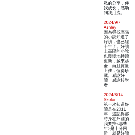
私的分享，伴
我成长，感动
到我泪流。
2024/9/7
Ashley
因為尋找高陽
的小說知道了
好讀，也已經
十年了。好讀
上高陽的小說
也慢慢地持續
更新，越來越
全，而且質量
上佳，值得珍
藏。感謝好
讀！感謝校對
者！
2024/6/14
Skelen
第一次知道好
讀是在2011
年，還記得那
時身在外國的
我要找<那些
年>是十分困
難，就是好讀