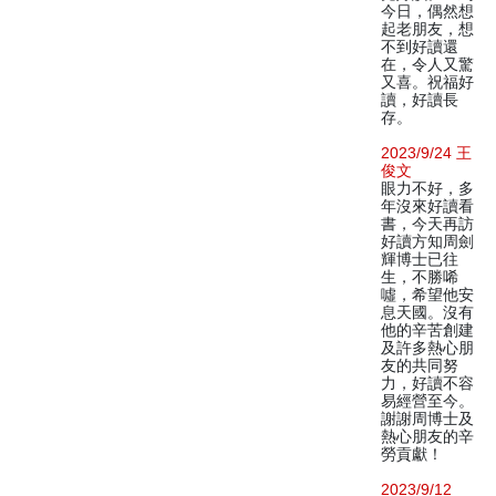
今日，偶然想
起老朋友，想
不到好讀還
在，令人又驚
又喜。祝福好
讀，好讀長
存。
2023/9/24 王
俊文
眼力不好，多
年沒來好讀看
書，今天再訪
好讀方知周劍
輝博士已往
生，不勝唏
噓，希望他安
息天國。沒有
他的辛苦創建
及許多熱心朋
友的共同努
力，好讀不容
易經營至今。
謝謝周博士及
熱心朋友的辛
勞貢獻！
2023/9/12