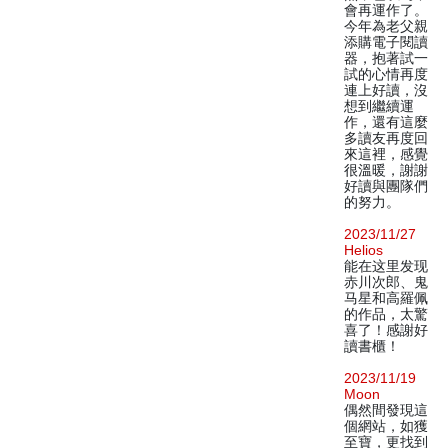
會再運作了。
今年為老父親
添購電子閱讀
器，抱著試一
試的心情再度
連上好讀，沒
想到繼續運
作，還有這麼
多讀友再度回
來這裡，感覺
很溫暖，謝謝
好讀與團隊們
的努力。
2023/11/27
Helios
能在这里发现
赤川次郎、鬼
马星和高羅佩
的作品，太驚
喜了！感謝好
讀書櫃！
2023/11/19
Moon
偶然間發現這
個網站，如獲
至寶，更找到