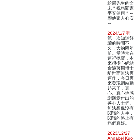
給周先生的文
末＂祝您闔家
平安健康＂～
願他家人心安
～
2024/1/7 強
第一次知道好
讀的時間不
久，大約兩年
前。當時常在
這裡挖寶，本
來很擔心網站
會隨著周博士
離世而無法再
運作，今日再
來發現網站動
起來了，真
心、真心地感
謝願意付出的
善心人士們。
無法想像沒有
閱讀的人生，
閱讀的路上有
您們真好。
2023/12/27
Annabel Kuo