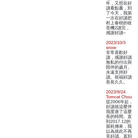
年，又想在好
讀看點書，到
了今天，我第
一次在好讀把
村上春樹的收
音機2讀完，
感謝好讀~
2023/10/3
snow
非常喜歡好
讀，感謝好讀
無私的付出與
陪伴的歲月。
永遠支持好
讀。祝福好讀
長長久久。
2023/9/24
Tomcat Chou
從2006年起，
好讀就這麼伴
我度過了這麼
長的時間。直
到2017.12的
噩耗傳來，我
以為就此不再
見好讀。直到