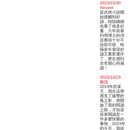
2023/10/30
Vincent
從武俠小說開
始接觸到好
讀，陸陸續續
也看了很多好
書，六年前看
到周博士的消
息覺得十分不
捨與可惜，時
隔多年發現好
讀又重新運作
了，實在感到
非常開心與感
謝！
2023/10/23
偷泥
2019年的某
天，我在這裡
遇見了薩豐的
風之影，便開
啟了我的閱讀
之路，才知道
原來閱讀是一
件多麼快樂的
事情。2023年
的今天，我依