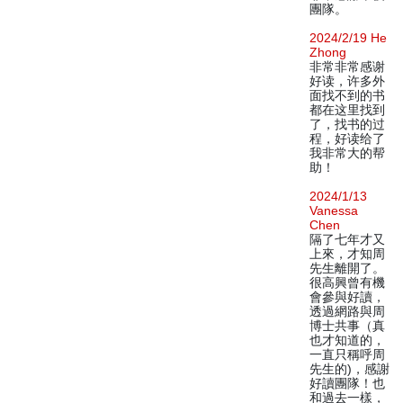
團隊。
2024/2/19 He
Zhong
非常非常感谢
好读，许多外
面找不到的书
都在这里找到
了，找书的过
程，好读给了
我非常大的帮
助！
2024/1/13
Vanessa
Chen
隔了七年才又
上來，才知周
先生離開了。
很高興曾有機
會參與好讀，
透過網路與周
博士共事（真
也才知道的，
一直只稱呼周
先生的)，感謝
好讀團隊！也
和過去一樣，