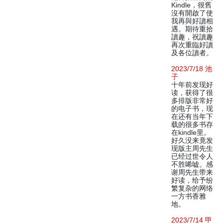
Kindle，很舊
沒有開啟了使
我再與好讀相
遇。期待重拾
讀趣，祝讀趣
再次重臨好讀
及各位讀者。
2023/7/18 池
子
十年前发现好
读，获得了很
多排版非常好
的电子书，现
在还有当年下
载的很多书存
在kindle里。
好久没来竟发
现版主周先生
已经过世令人
不胜唏嘘。感
谢周先生带来
好读，给予纷
繁复杂的网络
一方书香雅
地。
2023/7/14 甲