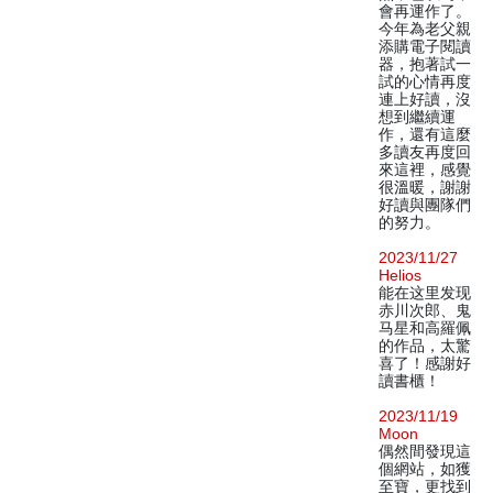
會再運作了。
今年為老父親
添購電子閱讀
器，抱著試一
試的心情再度
連上好讀，沒
想到繼續運
作，還有這麼
多讀友再度回
來這裡，感覺
很溫暖，謝謝
好讀與團隊們
的努力。
2023/11/27
Helios
能在这里发现
赤川次郎、鬼
马星和高羅佩
的作品，太驚
喜了！感謝好
讀書櫃！
2023/11/19
Moon
偶然間發現這
個網站，如獲
至寶，更找到