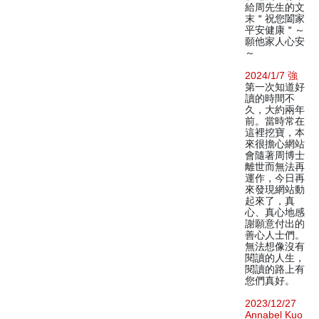
給周先生的文
末＂祝您闔家
平安健康＂～
願他家人心安
～
2024/1/7 強
第一次知道好
讀的時間不
久，大約兩年
前。當時常在
這裡挖寶，本
來很擔心網站
會隨著周博士
離世而無法再
運作，今日再
來發現網站動
起來了，真
心、真心地感
謝願意付出的
善心人士們。
無法想像沒有
閱讀的人生，
閱讀的路上有
您們真好。
2023/12/27
Annabel Kuo