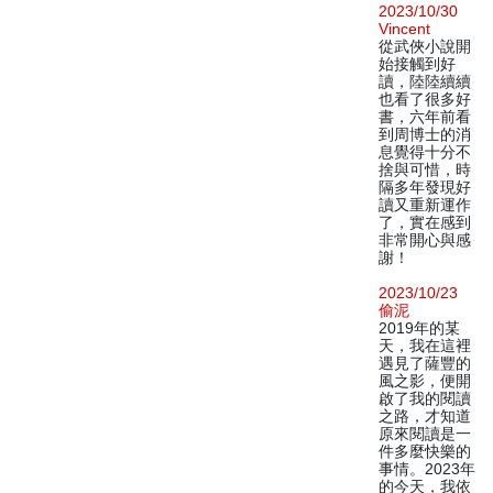
2023/10/30
Vincent
從武俠小說開
始接觸到好
讀，陸陸續續
也看了很多好
書，六年前看
到周博士的消
息覺得十分不
捨與可惜，時
隔多年發現好
讀又重新運作
了，實在感到
非常開心與感
謝！
2023/10/23
偷泥
2019年的某
天，我在這裡
遇見了薩豐的
風之影，便開
啟了我的閱讀
之路，才知道
原來閱讀是一
件多麼快樂的
事情。2023年
的今天，我依