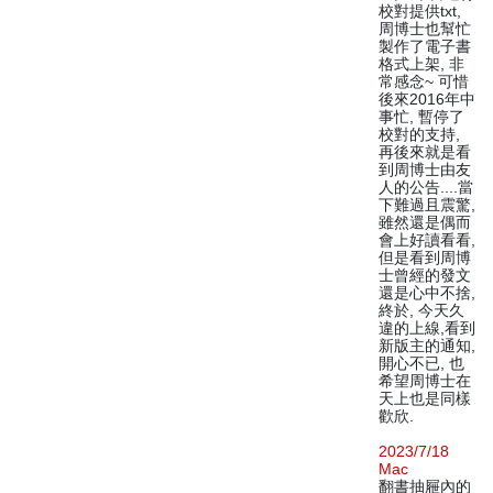
校對提供txt,
周博士也幫忙
製作了電子書
格式上架, 非
常感念~ 可惜
後來2016年中
事忙, 暫停了
校對的支持,
再後來就是看
到周博士由友
人的公告....當
下難過且震驚,
雖然還是偶而
會上好讀看看,
但是看到周博
士曾經的發文
還是心中不捨,
終於, 今天久
違的上線,看到
新版主的通知,
開心不已, 也
希望周博士在
天上也是同樣
歡欣.
2023/7/18
Mac
翻書抽屜內的