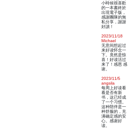
小時候很喜歡
的一本書終於
出現電子版，
感謝團隊的無
私分享，謝謝
好讀！
2023/11/18
Michael
无意间想起过
来好读怀念一
下。竟然是惊
喜！好读活过
来了！感恩 感
谢。
2023/11/5
angsila
每周上好读看
看是否有新
书，这已经成
了一个习惯。
这种陪伴是一
种舒服的，充
满确定感的安
心。感谢好
读。