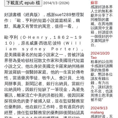
蘇菲
2014/1/3 (202K)
感謝好讀各界
人士的無私奉
好讀書櫃《經典版》，感謝sue1289整理製
獻并分享了不
同種類的書
作：「歐．亨利的短篇小說篇篇精采，幽
藏。在異地難
默、風趣又有警世的寓意，值得一看。」
以購買中文書
籍，好讀提供
一個很好的中
歐·亨利（Ｏ·Ｈｅｎｒｙ，１８６２～１９
文書閱讀平
１０），原名威廉·西德尼·波特（Ｗｉｌｌ
台。
ｉａｍ ｓｙｄｎｅｙ Ｐｏｒｔｅｒ），
2024/10/20
是美國最著名的短篇小說家之一，曾被評論
Tao
界譽為曼哈頓桂冠散文作家和美國現代短篇
粗暴的以信用
小說之父。他出身於美國北卡羅來納州格林
卡感謝好讀團
隊的無償奉
斯波羅鎮一個醫師家庭。他的一生富於傳奇
獻。懇請各位
性，當過藥房學徒、牧牛人、會計員、土地
讀友有錢出
錢，有力出
局辦事員、新聞記者、銀行出納員。當銀行
力，讓好讀生
出納員時，因銀行短缺了一筆現金，為避免
生不息，也讓
審訊，離家流亡中美的洪都拉斯。後因回家
周博士恩澤廣
被不熄°
探視病危的妻子被捕入獄，並在監獄醫務室
任藥劑師。他在銀行工作時，曾有過寫作的
2024/9/13
經歷，擔任監獄醫務室的藥劑師後開始認真
maliang
感谢好读，无