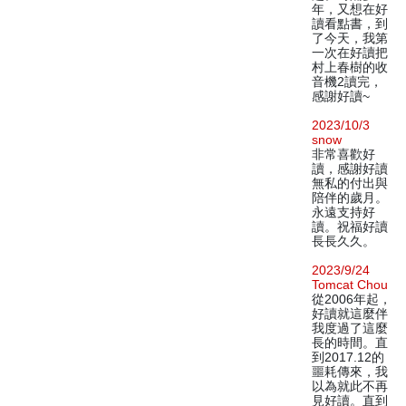
年，又想在好
讀看點書，到
了今天，我第
一次在好讀把
村上春樹的收
音機2讀完，
感謝好讀~
2023/10/3
snow
非常喜歡好
讀，感謝好讀
無私的付出與
陪伴的歲月。
永遠支持好
讀。祝福好讀
長長久久。
2023/9/24
Tomcat Chou
從2006年起，
好讀就這麼伴
我度過了這麼
長的時間。直
到2017.12的
噩耗傳來，我
以為就此不再
見好讀。直到