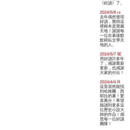
《好讀》了。
2024/5/8 rc
去年偶然發現
好讀，覺得這
裡根本是寶藏
天地！謝謝每
一位在幕後默
默耕耘文學天
地的人。
2024/5/7 呢
用好讀許多年
了，感謝重新
更新，也感謝
大家的付出！
2024/4/4 R
這里居然能找
到哈維爾．西
耶拉的書！驚
喜萬分！希望
能讀到更多這
位歷史小說大
師的作品！感
恩每一位好讀
團隊！