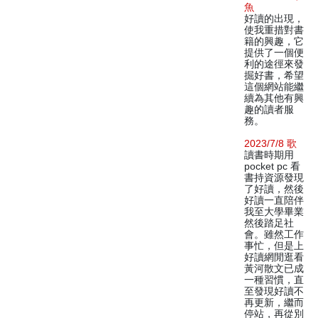
魚
好讀的出現，
使我重措對書
籍的興趣，它
提供了一個便
利的途徑來發
掘好書，希望
這個網站能繼
續為其他有興
趣的讀者服
務。
2023/7/8 歌
讀書時期用
pocket pc 看
書持資源發現
了好讀，然後
好讀一直陪伴
我至大學畢業
然後踏足社
會。雖然工作
事忙，但是上
好讀網閒逛看
黃河散文已成
一種習慣，直
至發現好讀不
再更新，繼而
停站，再從別