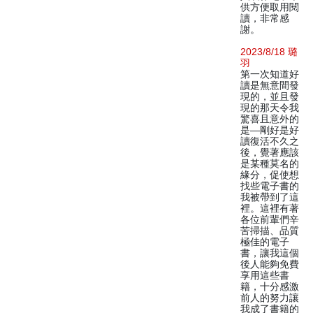
供方便取用閱
讀，非常感
謝。
2023/8/18 璐
羽
第一次知道好
讀是無意間發
現的，並且發
現的那天令我
驚喜且意外的
是—剛好是好
讀復活不久之
後，覺著應該
是某種莫名的
緣分，促使想
找些電子書的
我被帶到了這
裡。這裡有著
各位前輩們辛
苦掃描、品質
極佳的電子
書，讓我這個
後人能夠免費
享用這些書
籍，十分感激
前人的努力讓
我成了書籍的