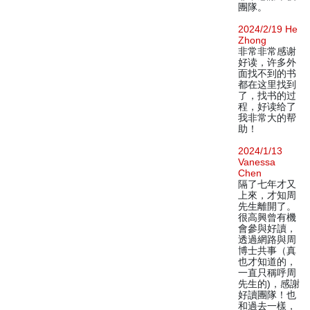
團隊。
2024/2/19 He
Zhong
非常非常感谢
好读，许多外
面找不到的书
都在这里找到
了，找书的过
程，好读给了
我非常大的帮
助！
2024/1/13
Vanessa
Chen
隔了七年才又
上來，才知周
先生離開了。
很高興曾有機
會參與好讀，
透過網路與周
博士共事（真
也才知道的，
一直只稱呼周
先生的)，感謝
好讀團隊！也
和過去一樣，