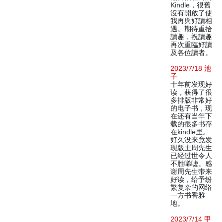
Kindle，很舊
沒有開啟了使
我再與好讀相
遇。期待重拾
讀趣，祝讀趣
再次重臨好讀
及各位讀者。
2023/7/18 池
子
十年前发现好
读，获得了很
多排版非常好
的电子书，现
在还有当年下
载的很多书存
在kindle里。
好久没来竟发
现版主周先生
已经过世令人
不胜唏嘘。感
谢周先生带来
好读，给予纷
繁复杂的网络
一方书香雅
地。
2023/7/14 甲