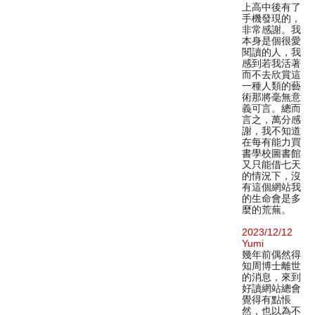
上高中後有了
手機發現的，
非常感謝。我
本身是個很愛
閱讀的人，我
感到若我活著
而不去欣賞這
一種人類的藝
術那將毫無意
義可言。總而
言之，萬分感
謝，我不知道
在每有能力買
書學校圖書館
又只能借七天
的情況下，沒
有這個網站我
的生命會是多
麼的荒蕪。
2023/12/12
Yumi
幾年前偶然得
知周博士離世
的消息，來到
好讀網站總會
覺得有點悵
然，也以為不