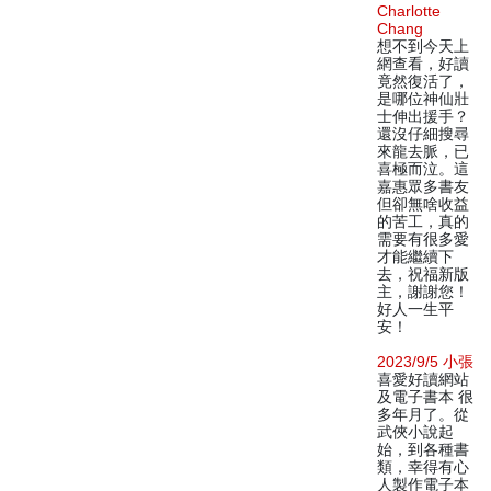
Charlotte
Chang
想不到今天上
網查看，好讀
竟然復活了，
是哪位神仙壯
士伸出援手？
還沒仔細搜尋
來龍去脈，已
喜極而泣。這
嘉惠眾多書友
但卻無啥收益
的苦工，真的
需要有很多愛
才能繼續下
去，祝福新版
主，謝謝您！
好人一生平
安！
2023/9/5 小張
喜愛好讀網站
及電子書本 很
多年月了。從
武俠小說起
始，到各種書
類，幸得有心
人製作電子本