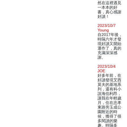
然在這裡遇見
一本本的好
書，真心感謝
好讀！
2023/10/7
Young
自2017年後，
時隔六年才發
現好讀又開始
運作了，真的
充滿深深感
謝。
2023/10/4
JOE
好多年前，在
好讀發現艾西
莫夫的基地系
列，還有科小
說海伯利昂，
讓我在年輕歲
月，住在忠孝
東路旁玉成公
園附近的時
候，獲得了很
多閱讀的樂
趣。時隔多