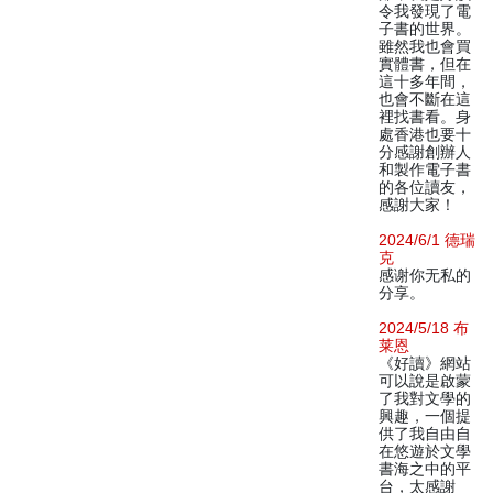
令我發現了電
子書的世界。
雖然我也會買
實體書，但在
這十多年間，
也會不斷在這
裡找書看。身
處香港也要十
分感謝創辦人
和製作電子書
的各位讀友，
感謝大家！
2024/6/1 德瑞
克
感谢你无私的
分享。
2024/5/18 布
莱恩
《好讀》網站
可以說是啟蒙
了我對文學的
興趣，一個提
供了我自由自
在悠遊於文學
書海之中的平
台，太感謝