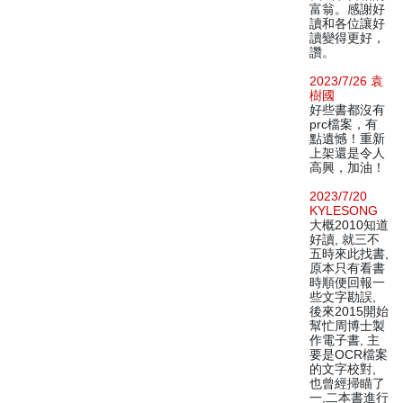
富翁。感謝好
讀和各位讓好
讀變得更好，
讚。
2023/7/26 袁
樹國
好些書都沒有
prc檔案，有
點遺憾！重新
上架還是令人
高興，加油！
2023/7/20
KYLESONG
大概2010知道
好讀, 就三不
五時來此找書,
原本只有看書
時順便回報一
些文字勘誤,
後來2015開始
幫忙周博士製
作電子書, 主
要是OCR檔案
的文字校對,
也曾經掃瞄了
一,二本書進行