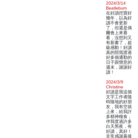
2024/3/14
Beatlebum
在好讀挖寶好
幾年，以為好
讀不會更新
了，但還是偶
爾會上來看
看，沒想到又
有新書了，超
級感動！好讀
真的陪我渡過
好多個通勤的
日子跟愜意的
週末，謝謝好
讀！
2024/3/9
Christine
好讀是我這個
文字工作者隨
時隨地的好朋
友，我有空就
上來，給我許
多精神糧食，
伴我度過許多
白天黑夜，有
好讀，真好！
非常感謝幕後