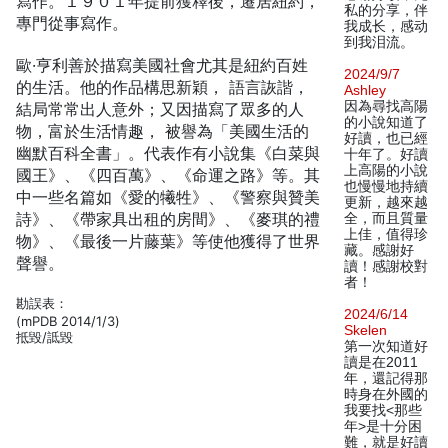
寫作。１９０１年提前獲釋後，遷居紐約，
私的分享，伴
專門從事寫作。
我成长，感动
到我泪流。
歐·亨利善於描寫美國社會尤其是紐約百姓
2024/9/7
的生活。他的作品構思新穎， 語言詼諧，
Ashley
因為尋找高陽
結局常常出人意外；又因描寫了眾多的人
的小說知道了
物，富於生活情趣， 被譽為「美國生活的
好讀，也已經
幽默百科全書」。代表作有小說集《白菜與
十年了。好讀
上高陽的小說
國王》、《四百萬》、《命運之路》等。其
也慢慢地持續
中一些名篇如《愛的犧牲》、《警察與贊美
更新，越來越
詩》、《帶家具出租的房間》、《麥琪的禮
全，而且質量
上佳，值得珍
物》、《最後一片藤葉》等使他獲得了世界
藏。感謝好
聲譽。
讀！感謝校對
者！
勘誤表：
2024/6/14
(mPDB 2014/1/3)
Skelen
抵毀/詆毀
第一次知道好
讀是在2011
年，還記得那
時身在外國的
我要找<那些
年>是十分困
難，就是好讀