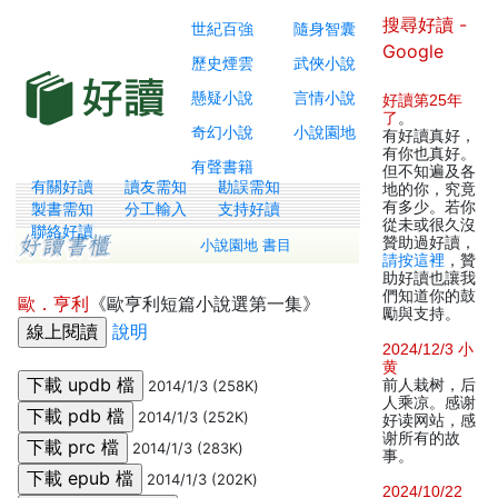
搜尋好讀 -
世紀百強
隨身智囊
Google
歷史煙雲
武俠小說
懸疑小說
言情小說
好讀第25年
了
。
奇幻小說
小說園地
有好讀真好，
有你也真好。
有聲書籍
但不知遍及各
有關好讀
讀友需知
勘誤需知
地的你，究竟
有多少。若你
製書需知
分工輸入
支持好讀
從未或很久沒
聯絡好讀
贊助過好讀，
小說園地 書目
請按這裡
，贊
助好讀也讓我
們知道你的鼓
歐．亨利
《歐亨利短篇小說選第一集》
勵與支持。
說明
2024/12/3 小
黄
前人栽树，后
2014/1/3 (258K)
人乘凉。感谢
2014/1/3 (252K)
好读网站，感
谢所有的故
2014/1/3 (283K)
事。
2014/1/3 (202K)
2024/10/22