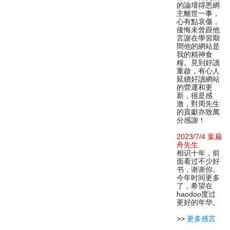
的論壇得悉網
主離世一事，
心有點哀傷，
後悔未曾跟他
言謝在學習期
間他的網站是
我的精神食
糧。見到好讀
重啟，有心人
延續好讀網站
的營運和更
新，很是感
激，對周先生
的貢獻亦致萬
分感謝！
2023/7/4 葉扁
舟先生
相识十年，前
面看过不少好
书，谢谢你。
今年时间更多
了，希望在
haodoo度过
更好的年华。
>>
更多感言