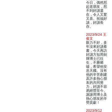
今日，偶然想
起老朋友，想
不到好讀還
在，令人又驚
又喜。祝福好
讀，好讀長
存。
2023/9/24 王
俊文
眼力不好，多
年沒來好讀看
書，今天再訪
好讀方知周劍
輝博士已往
生，不勝唏
噓，希望他安
息天國。沒有
他的辛苦創建
及許多熱心朋
友的共同努
力，好讀不容
易經營至今。
謝謝周博士及
熱心朋友的辛
勞貢獻！
2023/9/12