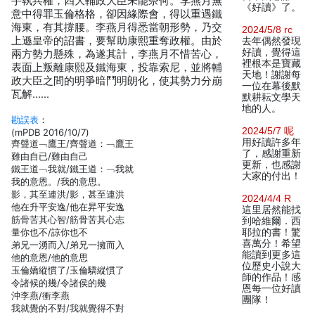
手執兵權，四大輔政大臣未能奈何。李燕月無
《好讀》了。
意中得罪玉倫格格，卻因緣際會，得以重遇鐵
海東，有其撐腰。李燕月得悉當朝形勢，乃交
2024/5/8 rc
上遜皇帝的詔書，要幫助康熙重奪政權。由於
去年偶然發現
好讀，覺得這
兩方勢力懸殊，為遂其計，李燕月不惜苦心，
裡根本是寶藏
表面上叛離康熙及鐵海東，投靠索尼，並將輔
天地！謝謝每
政大臣之間的明爭暗鬥明朗化，使其勢力分崩
一位在幕後默
瓦解……
默耕耘文學天
地的人。
勘誤表
：
2024/5/7 呢
(mPDB 2016/10/7)
用好讀許多年
齊聲道﹁鷹王/齊聲道：﹁鷹王
了，感謝重新
難由自已/難由自己
更新，也感謝
鐵王道﹁我就/鐵王道：﹁我就
大家的付出！
我的意恩。/我的意思。
影，其至連洪/影，甚至連洪
2024/4/4 R
他在升平安逸/他在昇平安逸
這里居然能找
筋骨苦其心智/筋骨苦其心志
到哈維爾．西
量你也不/諒你也不
耶拉的書！驚
喜萬分！希望
弟兄一湧而入/弟兄一擁而入
能讀到更多這
他的意恩/他的意思
位歷史小說大
玉倫嬌縱慣了/玉倫驕縱慣了
師的作品！感
令諸候的幾/令諸侯的幾
恩每一位好讀
沖李燕/衝李燕
團隊！
我就覺的不對/我就覺得不對