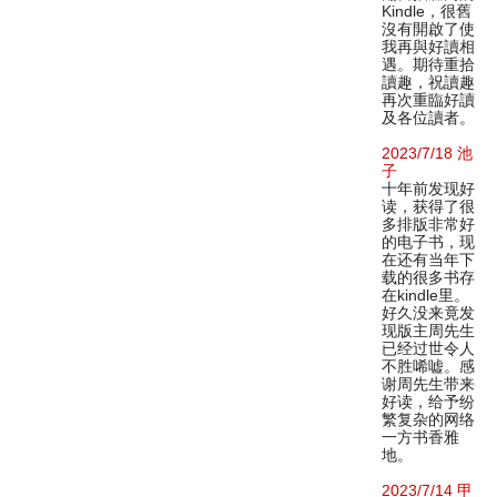
Kindle，很舊
沒有開啟了使
我再與好讀相
遇。期待重拾
讀趣，祝讀趣
再次重臨好讀
及各位讀者。
2023/7/18 池
子
十年前发现好
读，获得了很
多排版非常好
的电子书，现
在还有当年下
载的很多书存
在kindle里。
好久没来竟发
现版主周先生
已经过世令人
不胜唏嘘。感
谢周先生带来
好读，给予纷
繁复杂的网络
一方书香雅
地。
2023/7/14 甲