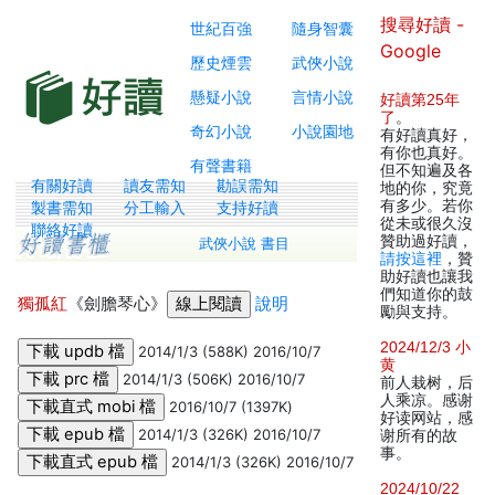
搜尋好讀 -
世紀百強
隨身智囊
Google
歷史煙雲
武俠小說
懸疑小說
言情小說
好讀第25年
了
。
奇幻小說
小說園地
有好讀真好，
有你也真好。
有聲書籍
但不知遍及各
有關好讀
讀友需知
勘誤需知
地的你，究竟
有多少。若你
製書需知
分工輸入
支持好讀
從未或很久沒
聯絡好讀
贊助過好讀，
武俠小說 書目
請按這裡
，贊
助好讀也讓我
們知道你的鼓
獨孤紅
《劍膽琴心》
說明
勵與支持。
2024/12/3 小
2014/1/3 (588K) 2016/10/7
黄
2014/1/3 (506K) 2016/10/7
前人栽树，后
人乘凉。感谢
2016/10/7 (1397K)
好读网站，感
2014/1/3 (326K) 2016/10/7
谢所有的故
事。
2014/1/3 (326K) 2016/10/7
2024/10/22