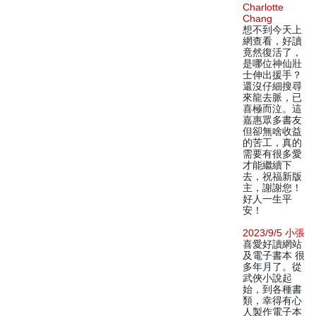
Charlotte
Chang
想不到今天上
網查看，好讀
竟然復活了，
是哪位神仙壯
士伸出援手？
還沒仔細搜尋
來龍去脈，已
喜極而泣。這
嘉惠眾多書友
但卻無啥收益
的苦工，真的
需要有很多愛
才能繼續下
去，祝福新版
主，謝謝您！
好人一生平
安！
2023/9/5 小張
喜愛好讀網站
及電子書本 很
多年月了。從
武俠小說起
始，到各種書
類，幸得有心
人製作電子本