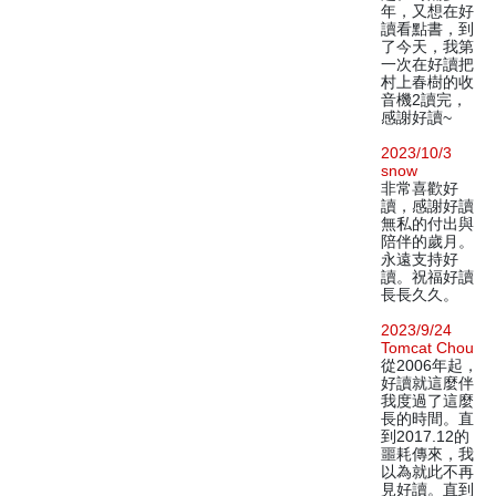
年，又想在好
讀看點書，到
了今天，我第
一次在好讀把
村上春樹的收
音機2讀完，
感謝好讀~
2023/10/3
snow
非常喜歡好
讀，感謝好讀
無私的付出與
陪伴的歲月。
永遠支持好
讀。祝福好讀
長長久久。
2023/9/24
Tomcat Chou
從2006年起，
好讀就這麼伴
我度過了這麼
長的時間。直
到2017.12的
噩耗傳來，我
以為就此不再
見好讀。直到