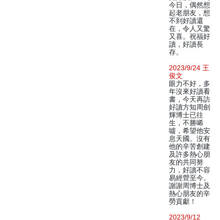
今日，偶然想
起老朋友，想
不到好讀還
在，令人又驚
又喜。祝福好
讀，好讀長
存。
2023/9/24 王
俊文
眼力不好，多
年沒來好讀看
書，今天再訪
好讀方知周劍
輝博士已往
生，不勝唏
噓，希望他安
息天國。沒有
他的辛苦創建
及許多熱心朋
友的共同努
力，好讀不容
易經營至今。
謝謝周博士及
熱心朋友的辛
勞貢獻！
2023/9/12