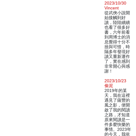
2023/10/30
Vincent
從武俠小說開
始接觸到好
讀，陸陸續續
也看了很多好
書，六年前看
到周博士的消
息覺得十分不
捨與可惜，時
隔多年發現好
讀又重新運作
了，實在感到
非常開心與感
謝！
2023/10/23
偷泥
2019年的某
天，我在這裡
遇見了薩豐的
風之影，便開
啟了我的閱讀
之路，才知道
原來閱讀是一
件多麼快樂的
事情。2023年
的今天，我依