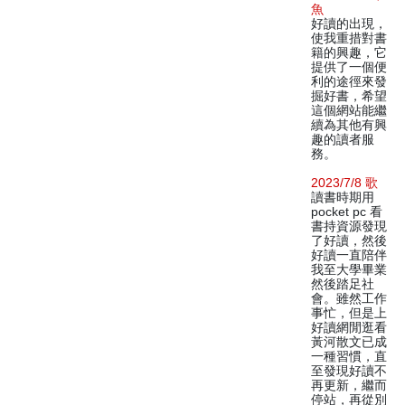
魚
好讀的出現，
使我重措對書
籍的興趣，它
提供了一個便
利的途徑來發
掘好書，希望
這個網站能繼
續為其他有興
趣的讀者服
務。
2023/7/8 歌
讀書時期用
pocket pc 看
書持資源發現
了好讀，然後
好讀一直陪伴
我至大學畢業
然後踏足社
會。雖然工作
事忙，但是上
好讀網閒逛看
黃河散文已成
一種習慣，直
至發現好讀不
再更新，繼而
停站，再從別