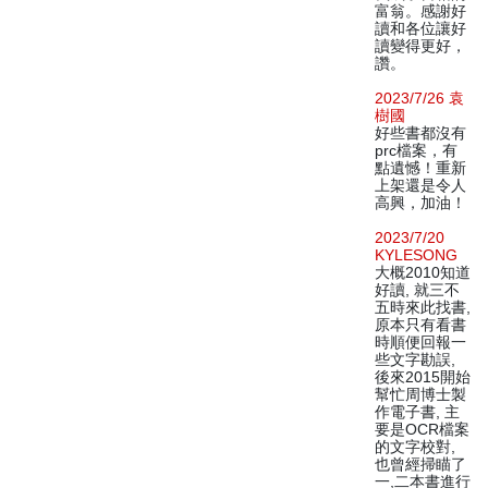
富翁。感謝好
讀和各位讓好
讀變得更好，
讚。
2023/7/26 袁
樹國
好些書都沒有
prc檔案，有
點遺憾！重新
上架還是令人
高興，加油！
2023/7/20
KYLESONG
大概2010知道
好讀, 就三不
五時來此找書,
原本只有看書
時順便回報一
些文字勘誤,
後來2015開始
幫忙周博士製
作電子書, 主
要是OCR檔案
的文字校對,
也曾經掃瞄了
一,二本書進行