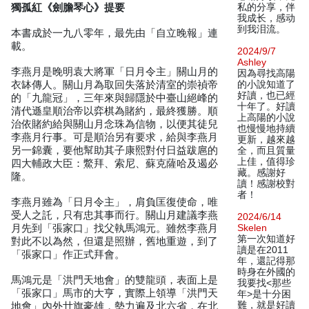
獨孤紅《劍膽琴心》提要
私的分享，伴
我成长，感动
到我泪流。
本書成於一九八零年，最先由「自立晚報」連
載。
2024/9/7
Ashley
李燕月是晚明袁大將軍「日月令主」關山月的
因為尋找高陽
衣缽傳人。關山月為取回失落於清室的崇禎帝
的小說知道了
好讀，也已經
的「九龍冠」，三年來與歸隱於中臺山絕峰的
十年了。好讀
清代遜皇順治帝以弈棋為賭約，最終獲勝。順
上高陽的小說
治依賭約給與關山月念珠為信物，以便其徒兒
也慢慢地持續
李燕月行事。可是順治另有要求，給與李燕月
更新，越來越
另一錦囊，要他幫助其子康熙對付日益跋扈的
全，而且質量
上佳，值得珍
四大輔政大臣：鱉拜、索尼、蘇克薩哈及遏必
藏。感謝好
隆。
讀！感謝校對
者！
李燕月雖為「日月令主」，肩負匡復使命，唯
受人之託，只有忠其事而行。關山月建議李燕
2024/6/14
月先到「張家口」找父執馬鴻元。雖然李燕月
Skelen
第一次知道好
對此不以為然，但還是照辦，舊地重遊，到了
讀是在2011
「張家口」作正式拜會。
年，還記得那
時身在外國的
馬鴻元是「洪門天地會」的雙龍頭，表面上是
我要找<那些
「張家口」馬市的大亨，實際上領導「洪門天
年>是十分困
難，就是好讀
地會」內外廿旗豪雄，勢力遍及北六省，在北