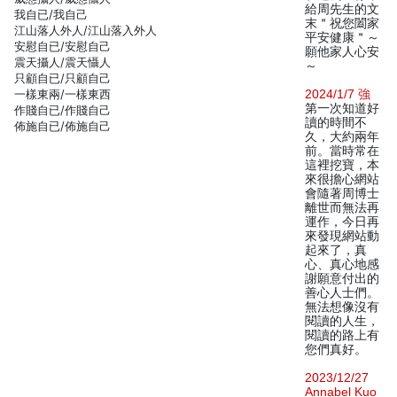
給周先生的文
我自已/我自己
末＂祝您闔家
江山落人外人/江山落入外人
平安健康＂～
安慰自已/安慰自己
願他家人心安
震天攝人/震天懾人
～
只顧自已/只顧自己
一樣東兩/一樣東西
2024/1/7 強
第一次知道好
作賤自已/作賤自己
讀的時間不
佈施自已/佈施自己
久，大約兩年
前。當時常在
這裡挖寶，本
來很擔心網站
會隨著周博士
離世而無法再
運作，今日再
來發現網站動
起來了，真
心、真心地感
謝願意付出的
善心人士們。
無法想像沒有
閱讀的人生，
閱讀的路上有
您們真好。
2023/12/27
Annabel Kuo