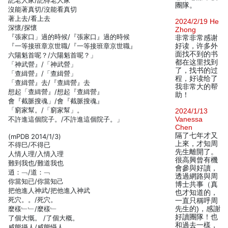
記老人家/記得老人家
團隊。
沒能著真切/沒能看真切
著上去/看上去
2024/2/19 He
深懷/探懷
Zhong
『張家口」過的時候/『張家口』過的時候
非常非常感谢
『一等接班章京世職/『一等接班章京世職』
好读，许多外
面找不到的书
六陽魁首呢？/六陽魁首呢？」
都在这里找到
「神武營』/「神武營」
了，找书的过
「查緝營』/「查緝營」
程，好读给了
「查緝營』去/『查緝營』去
我非常大的帮
想起「查緝營』/想起『查緝營』
助！
會『截脈搜魂」/會『截脈搜魂』
「窮家幫。/「窮家幫」。
2024/1/13
不許進這個院子。/不許進這個院子。」
Vanessa
Chen
隔了七年才又
(mPDB 2014/1/3)
上來，才知周
不得巳/不得已
先生離開了。
人情人理/入情入理
很高興曾有機
難到我也/難道我也
會參與好讀，
逍：﹁/道：﹁
透過網路與周
你當知已/你當知己
博士共事（真
把他進人神武/把他進入神武
也才知道的，
死穴。。/死穴。
一直只稱呼周
麼樣﹂﹂/麼樣﹂
先生的)，感謝
好讀團隊！也
了個大慨。 /了個大概。
和過去一樣，
威態攝人/威態懾人