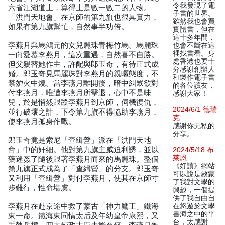
令我發現了電
六省江湖道上，算得上是數一數二的人物。
子書的世界。
「洪門天地會」在京師的第九旗也很具實力，
雖然我也會買
如果有第九旗幫忙，自然事半功倍。
實體書，但在
這十多年間，
李燕月與馬鴻元的女兒麗珠青梅竹馬。馬麗珠
也會不斷在這
裡找書看。身
一向愛慕李燕月，這次重遇，自然喜不自勝。
處香港也要十
但父親替她作主，許配與郎玉奇，有待正式成
分感謝創辦人
婚。郎玉奇見馬麗珠對李燕月的親暱態度，不
和製作電子書
禁妒火中燒。當李燕月離開後，暗中糾眾欲對
的各位讀友，
付李燕月，唯遭李燕月所擊退，心中不是味
感謝大家！
兒，於是悄然跟蹤李燕月到京師，伺機復仇，
2024/6/1 德瑞
並行破壞之計，下令第九旗不得協助李燕月，
克
使李燕月孤身作戰。
感谢你无私的
分享。
郎玉奇竟是索尼「查緝營」派在「洪門天地
會」中的奸細。他對第九旗主威迫利誘，並以
2024/5/18 布
莱恩
藥迷姦了隨後跟著李燕月而來的馬麗珠。整個
《好讀》網站
第九旗正式成為了「查緝營」的分支。郎玉奇
可以說是啟蒙
又利用「查緝營」對付李燕月，使其在京師寸
了我對文學的
步難行，性命堪虞。
興趣，一個提
供了我自由自
李燕月在赴京途中救了蒙古「神力鷹王」鐵海
在悠遊於文學
書海之中的平
東一命。鐵海東同情太后及年幼皇帝康熙，又
台，太感謝