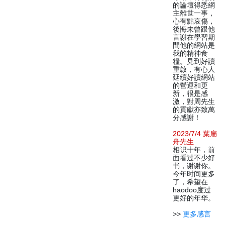
的論壇得悉網
主離世一事，
心有點哀傷，
後悔未曾跟他
言謝在學習期
間他的網站是
我的精神食
糧。見到好讀
重啟，有心人
延續好讀網站
的營運和更
新，很是感
激，對周先生
的貢獻亦致萬
分感謝！
2023/7/4 葉扁
舟先生
相识十年，前
面看过不少好
书，谢谢你。
今年时间更多
了，希望在
haodoo度过
更好的年华。
>>
更多感言