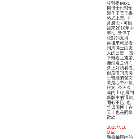
校對提供txt,
周博士也幫忙
製作了電子書
格式上架, 非
常感念~ 可惜
後來2016年中
事忙, 暫停了
校對的支持,
再後來就是看
到周博士由友
人的公告....當
下難過且震驚,
雖然還是偶而
會上好讀看看,
但是看到周博
士曾經的發文
還是心中不捨,
終於, 今天久
違的上線,看到
新版主的通知,
開心不已, 也
希望周博士在
天上也是同樣
歡欣.
2023/7/18
Mac
翻書抽屜內的