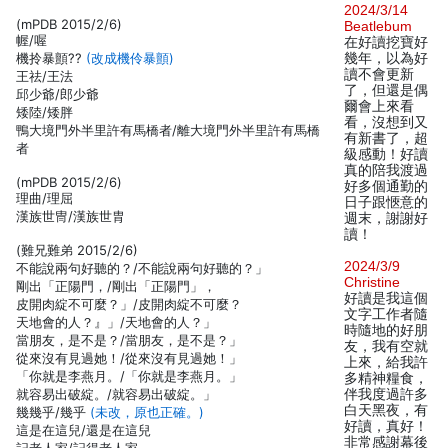
2024/3/14
(mPDB 2015/2/6)
Beatlebum
幄/喔
在好讀挖寶好
機拎暴顫??
(改成機伶暴顫)
幾年，以為好
讀不會更新
王祛/王法
了，但還是偶
邱少爺/郎少爺
爾會上來看
矮陸/矮胖
看，沒想到又
鴨大境門外半里許有馬橋者/離大境門外半里許有馬橋
有新書了，超
者
級感動！好讀
真的陪我渡過
(mPDB 2015/2/6)
好多個通勤的
理曲/理屈
日子跟愜意的
漢族世冑/漢族世胄
週末，謝謝好
讀！
(難兄難弟 2015/2/6)
2024/3/9
不能說兩句好聽的？/不能說兩句好聽的？」
Christine
剛出「正陽門，/剛出「正陽門」，
好讀是我這個
皮開肉綻不可麼？」/皮開肉綻不可麼？
文字工作者隨
天地會的人？』」/天地會的人？」
時隨地的好朋
當朋友，是不是？/當朋友，是不是？」
友，我有空就
從來沒有見過她！/從來沒有見過她！」
上來，給我許
「你就是李燕月。/「你就是李燕月。」
多精神糧食，
就容易出破綻。/就容易出破綻。」
伴我度過許多
白天黑夜，有
幾幾乎/幾乎
(未改，原也正確。)
好讀，真好！
這是在這兒/還是在這兒
非常感謝幕後