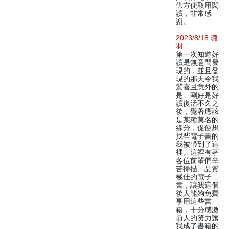
供方便取用閱
讀，非常感
謝。
2023/8/18 璐
羽
第一次知道好
讀是無意間發
現的，並且發
現的那天令我
驚喜且意外的
是—剛好是好
讀復活不久之
後，覺著應該
是某種莫名的
緣分，促使想
找些電子書的
我被帶到了這
裡。這裡有著
各位前輩們辛
苦掃描、品質
極佳的電子
書，讓我這個
後人能夠免費
享用這些書
籍，十分感激
前人的努力讓
我成了書籍的