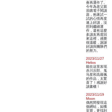
會再運作了。
今年為老父親
添購電子閱讀
器，抱著試一
試的心情再度
連上好讀，沒
想到繼續運
作，還有這麼
多讀友再度回
來這裡，感覺
很溫暖，謝謝
好讀與團隊們
的努力。
2023/11/27
Helios
能在这里发现
赤川次郎、鬼
马星和高羅佩
的作品，太驚
喜了！感謝好
讀書櫃！
2023/11/19
Moon
偶然間發現這
個網站，如獲
至寶，更找到