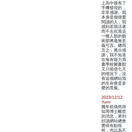
上高中後有了
手機發現的，
非常感謝。我
本身是個很愛
閱讀的人，我
感到若我活著
而不去欣賞這
一種人類的藝
術那將毫無意
義可言。總而
言之，萬分感
謝，我不知道
在每有能力買
書學校圖書館
又只能借七天
的情況下，沒
有這個網站我
的生命會是多
麼的荒蕪。
2023/12/12
Yumi
幾年前偶然得
知周博士離世
的消息，來到
好讀網站總會
覺得有點悵
然，也以為不