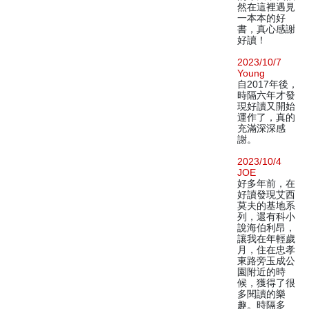
然在這裡遇見
一本本的好
書，真心感謝
好讀！
2023/10/7
Young
自2017年後，
時隔六年才發
現好讀又開始
運作了，真的
充滿深深感
謝。
2023/10/4
JOE
好多年前，在
好讀發現艾西
莫夫的基地系
列，還有科小
說海伯利昂，
讓我在年輕歲
月，住在忠孝
東路旁玉成公
園附近的時
候，獲得了很
多閱讀的樂
趣。時隔多