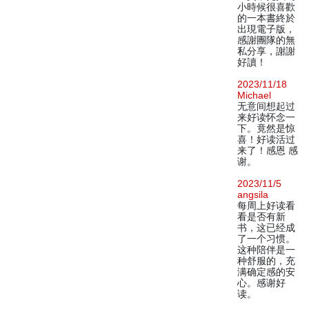
小時候很喜歡
的一本書終於
出現電子版，
感謝團隊的無
私分享，謝謝
好讀！
2023/11/18
Michael
无意间想起过
来好读怀念一
下。竟然是惊
喜！好读活过
来了！感恩 感
谢。
2023/11/5
angsila
每周上好读看
看是否有新
书，这已经成
了一个习惯。
这种陪伴是一
种舒服的，充
满确定感的安
心。感谢好
读。