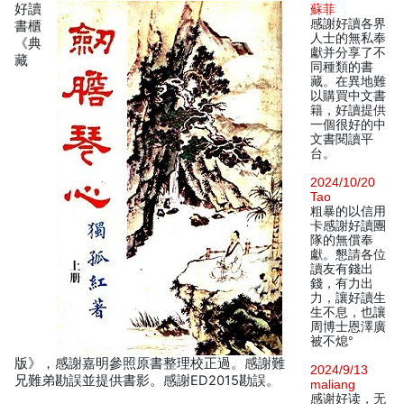
好讀
蘇菲
感謝好讀各界
書櫃
人士的無私奉
《典
獻并分享了不
藏
同種類的書
藏。在異地難
以購買中文書
籍，好讀提供
一個很好的中
文書閱讀平
台。
2024/10/20
Tao
粗暴的以信用
卡感謝好讀團
隊的無償奉
獻。懇請各位
讀友有錢出
錢，有力出
力，讓好讀生
生不息，也讓
周博士恩澤廣
被不熄°
版》，感謝嘉明參照原書整理校正過。感謝難
2024/9/13
兄難弟勘誤並提供書影。感謝ED2015勘誤。
maliang
感谢好读，无