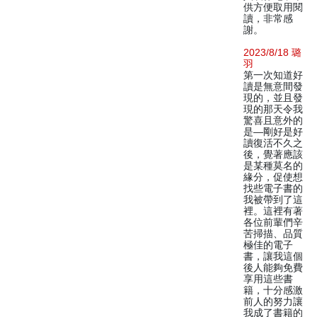
供方便取用閱
讀，非常感
謝。
2023/8/18 璐
羽
第一次知道好
讀是無意間發
現的，並且發
現的那天令我
驚喜且意外的
是—剛好是好
讀復活不久之
後，覺著應該
是某種莫名的
緣分，促使想
找些電子書的
我被帶到了這
裡。這裡有著
各位前輩們辛
苦掃描、品質
極佳的電子
書，讓我這個
後人能夠免費
享用這些書
籍，十分感激
前人的努力讓
我成了書籍的