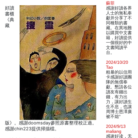
蘇菲
好讀
感謝好讀各界
人士的無私奉
書櫃
獻并分享了不
《典
同種類的書
藏
藏。在異地難
以購買中文書
籍，好讀提供
一個很好的中
文書閱讀平
台。
2024/10/20
Tao
粗暴的以信用
卡感謝好讀團
隊的無償奉
獻。懇請各位
讀友有錢出
錢，有力出
力，讓好讀生
生不息，也讓
周博士恩澤廣
被不熄°
版》。感謝doomsday參照原書整理校正過。
2024/9/13
感謝chin223提供掃描檔。
maliang
感谢好读，无