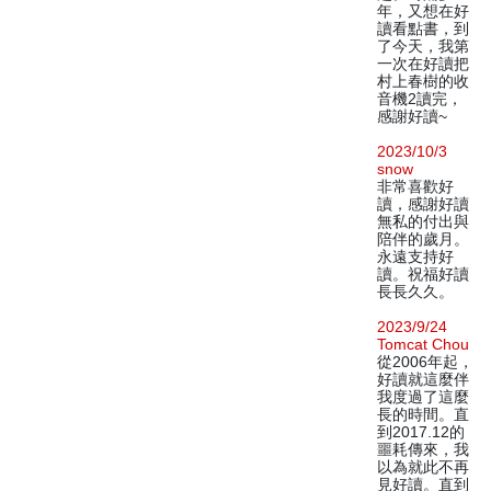
年，又想在好
讀看點書，到
了今天，我第
一次在好讀把
村上春樹的收
音機2讀完，
感謝好讀~
2023/10/3
snow
非常喜歡好
讀，感謝好讀
無私的付出與
陪伴的歲月。
永遠支持好
讀。祝福好讀
長長久久。
2023/9/24
Tomcat Chou
從2006年起，
好讀就這麼伴
我度過了這麼
長的時間。直
到2017.12的
噩耗傳來，我
以為就此不再
見好讀。直到