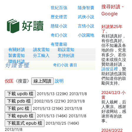
搜尋好讀 -
世紀百強
隨身智囊
Google
歷史煙雲
武俠小說
懸疑小說
言情小說
好讀第25年
了
。
奇幻小說
小說園地
有好讀真好，
有你也真好。
有聲書籍
但不知遍及各
有關好讀
讀友需知
勘誤需知
地的你，究竟
有多少。若你
製書需知
分工輸入
支持好讀
從未或很久沒
聯絡好讀
贊助過好讀，
奇幻小說 書目
請按這裡
，贊
助好讀也讓我
們知道你的鼓
倪匡
《搜靈》
說明
勵與支持。
2024/12/3 小
2011/5/13 (229K) 2013/11/8
黄
2002/10/5 (221K) 2013/11/8
前人栽树，后
人乘凉。感谢
2011/5/13 (216K) 2013/11/8
好读网站，感
2011/5/13 (146K) 2013/11/8
谢所有的故
事。
2013/10/25 (146K)
2013/11/8
2024/10/22