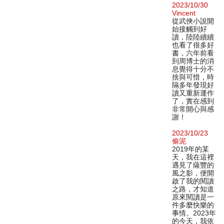
2023/10/30
Vincent
從武俠小說開
始接觸到好
讀，陸陸續續
也看了很多好
書，六年前看
到周博士的消
息覺得十分不
捨與可惜，時
隔多年發現好
讀又重新運作
了，實在感到
非常開心與感
謝！
2023/10/23
偷泥
2019年的某
天，我在這裡
遇見了薩豐的
風之影，便開
啟了我的閱讀
之路，才知道
原來閱讀是一
件多麼快樂的
事情。2023年
的今天，我依