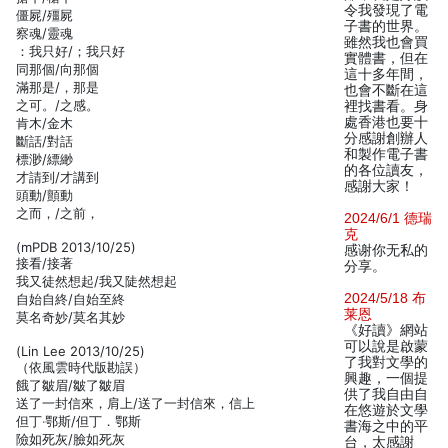
令我發現了電
僵屍/殭屍
子書的世界。
察魂/靈魂
雖然我也會買
：我只好/；我只好
實體書，但在
同那個/向那個
這十多年間，
滿那是/，那是
也會不斷在這
之可。/之感。
裡找書看。身
處香港也要十
肯木/金木
分感謝創辦人
斷話/對話
和製作電子書
標渺/縹緲
的各位讀友，
才請到/才講到
感謝大家！
頭動/顫動
之而，/之前，
2024/6/1 德瑞
克
(mPDB 2013/10/25)
感谢你无私的
接看/接著
分享。
我又徒然想起/我又陡然想起
2024/5/18 布
自始自終/自始至終
莱恩
莫名奇妙/莫名其妙
《好讀》網站
可以說是啟蒙
(Lin Lee 2013/10/25)
了我對文學的
（依風雲時代版勘誤）
興趣，一個提
餓了皺眉/皺了皺眉
供了我自由自
送了一封信來，肩上/送了一封信來，信上
在悠遊於文學
但丁‧鄂斯/但丁．鄂斯
書海之中的平
險如死灰/臉如死灰
台，太感謝