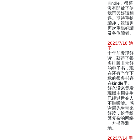
Kindle，很舊
沒有開啟了使
我再與好讀相
遇。期待重拾
讀趣，祝讀趣
再次重臨好讀
及各位讀者。
2023/7/18 池
子
十年前发现好
读，获得了很
多排版非常好
的电子书，现
在还有当年下
载的很多书存
在kindle里。
好久没来竟发
现版主周先生
已经过世令人
不胜唏嘘。感
谢周先生带来
好读，给予纷
繁复杂的网络
一方书香雅
地。
2023/7/14 甲