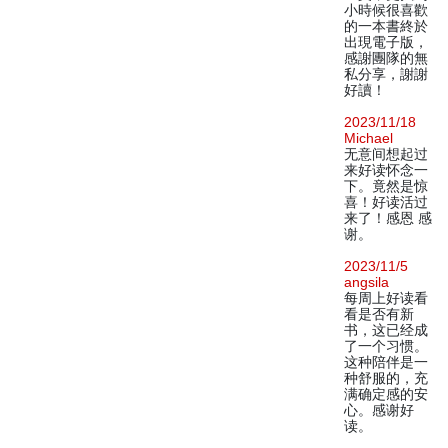
小時候很喜歡
的一本書終於
出現電子版，
感謝團隊的無
私分享，謝謝
好讀！
2023/11/18
Michael
无意间想起过
来好读怀念一
下。竟然是惊
喜！好读活过
来了！感恩 感
谢。
2023/11/5
angsila
每周上好读看
看是否有新
书，这已经成
了一个习惯。
这种陪伴是一
种舒服的，充
满确定感的安
心。感谢好
读。