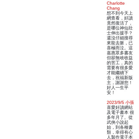
Charlotte
Chang
想不到今天上
網查看，好讀
竟然復活了，
是哪位神仙壯
士伸出援手？
還沒仔細搜尋
來龍去脈，已
喜極而泣。這
嘉惠眾多書友
但卻無啥收益
的苦工，真的
需要有很多愛
才能繼續下
去，祝福新版
主，謝謝您！
好人一生平
安！
2023/9/5 小張
喜愛好讀網站
及電子書本 很
多年月了。從
武俠小說起
始，到各種書
類，幸得有心
人製作電子本