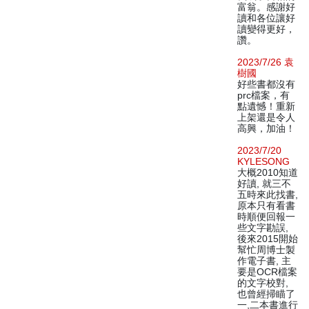
富翁。感謝好
讀和各位讓好
讀變得更好，
讚。
2023/7/26 袁
樹國
好些書都沒有
prc檔案，有
點遺憾！重新
上架還是令人
高興，加油！
2023/7/20
KYLESONG
大概2010知道
好讀, 就三不
五時來此找書,
原本只有看書
時順便回報一
些文字勘誤,
後來2015開始
幫忙周博士製
作電子書, 主
要是OCR檔案
的文字校對,
也曾經掃瞄了
一,二本書進行