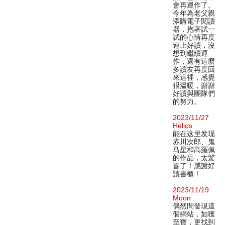
會再運作了。
今年為老父親
添購電子閱讀
器，抱著試一
試的心情再度
連上好讀，沒
想到繼續運
作，還有這麼
多讀友再度回
來這裡，感覺
很溫暖，謝謝
好讀與團隊們
的努力。
2023/11/27
Helios
能在这里发现
赤川次郎、鬼
马星和高羅佩
的作品，太驚
喜了！感謝好
讀書櫃！
2023/11/19
Moon
偶然間發現這
個網站，如獲
至寶，更找到