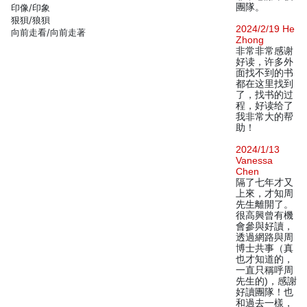
團隊。
印像/印象
狠狽/狼狽
2024/2/19 He
向前走看/向前走著
Zhong
非常非常感谢
好读，许多外
面找不到的书
都在这里找到
了，找书的过
程，好读给了
我非常大的帮
助！
2024/1/13
Vanessa
Chen
隔了七年才又
上來，才知周
先生離開了。
很高興曾有機
會參與好讀，
透過網路與周
博士共事（真
也才知道的，
一直只稱呼周
先生的)，感謝
好讀團隊！也
和過去一樣，