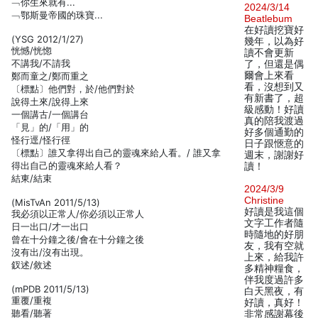
﹁你生來就有...
2024/3/14
﹁鄂斯曼帝國的珠寶...
Beatlebum
在好讀挖寶好
(YSG 2012/1/27)
幾年，以為好
恍憾/恍惚
讀不會更新
不講我/不請我
了，但還是偶
爾會上來看
鄭而童之/鄭而重之
看，沒想到又
〔標點〕他們對，於/他們對於
有新書了，超
說得土來/說得上來
級感動！好讀
一個講古/一個講台
真的陪我渡過
「見」的/「用」的
好多個通勤的
怪行逕/怪行徑
日子跟愜意的
〔標點〕誰又拿得出自己的靈魂來給人看。/ 誰又拿
週末，謝謝好
得出自己的靈魂來給人看？
讀！
結東/結束
2024/3/9
Christine
(MisTvAn 2011/5/13)
好讀是我這個
我必須以正常人/你必須以正常人
文字工作者隨
日一出口/才一出口
時隨地的好朋
曾在十分鐘之後/會在十分鐘之後
友，我有空就
沒有出/沒有出現。
上來，給我許
釵述/敘述
多精神糧食，
伴我度過許多
(mPDB 2011/5/13)
白天黑夜，有
重覆/重複
好讀，真好！
聽看/聽著
非常感謝幕後