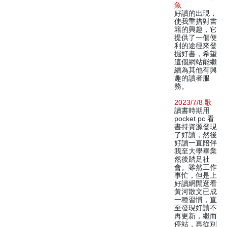
魚
好讀的出現，
使我重措對書
籍的興趣，它
提供了一個便
利的途徑來發
掘好書，希望
這個網站能繼
續為其他有興
趣的讀者服
務。
2023/7/8 歌
讀書時期用
pocket pc 看
書持資源發現
了好讀，然後
好讀一直陪伴
我至大學畢業
然後踏足社
會。雖然工作
事忙，但是上
好讀網閒逛看
黃河散文已成
一種習慣，直
至發現好讀不
再更新，繼而
停站，再從別