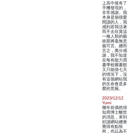
上高中後有了
手機發現的，
非常感謝。我
本身是個很愛
閱讀的人，我
感到若我活著
而不去欣賞這
一種人類的藝
術那將毫無意
義可言。總而
言之，萬分感
謝，我不知道
在每有能力買
書學校圖書館
又只能借七天
的情況下，沒
有這個網站我
的生命會是多
麼的荒蕪。
2023/12/12
Yumi
幾年前偶然得
知周博士離世
的消息，來到
好讀網站總會
覺得有點悵
然，也以為不