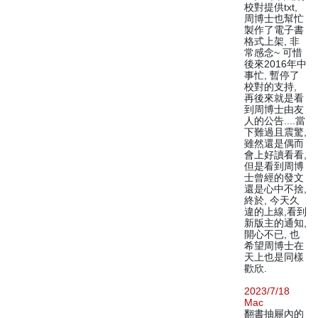
校對提供txt,
周博士也幫忙
製作了電子書
格式上架, 非
常感念~ 可惜
後來2016年中
事忙, 暫停了
校對的支持,
再後來就是看
到周博士由友
人的公告....當
下難過且震驚,
雖然還是偶而
會上好讀看看,
但是看到周博
士曾經的發文
還是心中不捨,
終於, 今天久
違的上線,看到
新版主的通知,
開心不已, 也
希望周博士在
天上也是同樣
歡欣.
2023/7/18
Mac
翻書抽屜內的