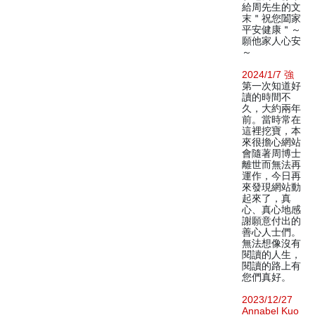
給周先生的文
末＂祝您闔家
平安健康＂～
願他家人心安
～
2024/1/7 強
第一次知道好
讀的時間不
久，大約兩年
前。當時常在
這裡挖寶，本
來很擔心網站
會隨著周博士
離世而無法再
運作，今日再
來發現網站動
起來了，真
心、真心地感
謝願意付出的
善心人士們。
無法想像沒有
閱讀的人生，
閱讀的路上有
您們真好。
2023/12/27
Annabel Kuo