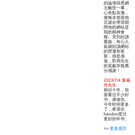
的論壇得悉網
主離世一事，
心有點哀傷，
後悔未曾跟他
言謝在學習期
間他的網站是
我的精神食
糧。見到好讀
重啟，有心人
延續好讀網站
的營運和更
新，很是感
激，對周先生
的貢獻亦致萬
分感謝！
2023/7/4 葉扁
舟先生
相识十年，前
面看过不少好
书，谢谢你。
今年时间更多
了，希望在
haodoo度过
更好的年华。
>>
更多感言