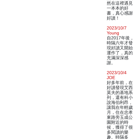
然在這裡遇見
一本本的好
書，真心感謝
好讀！
2023/10/7
Young
自2017年後，
時隔六年才發
現好讀又開始
運作了，真的
充滿深深感
謝。
2023/10/4
JOE
好多年前，在
好讀發現艾西
莫夫的基地系
列，還有科小
說海伯利昂，
讓我在年輕歲
月，住在忠孝
東路旁玉成公
園附近的時
候，獲得了很
多閱讀的樂
趣。時隔多