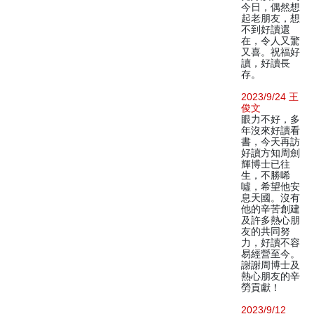
今日，偶然想
起老朋友，想
不到好讀還
在，令人又驚
又喜。祝福好
讀，好讀長
存。
2023/9/24 王
俊文
眼力不好，多
年沒來好讀看
書，今天再訪
好讀方知周劍
輝博士已往
生，不勝唏
噓，希望他安
息天國。沒有
他的辛苦創建
及許多熱心朋
友的共同努
力，好讀不容
易經營至今。
謝謝周博士及
熱心朋友的辛
勞貢獻！
2023/9/12