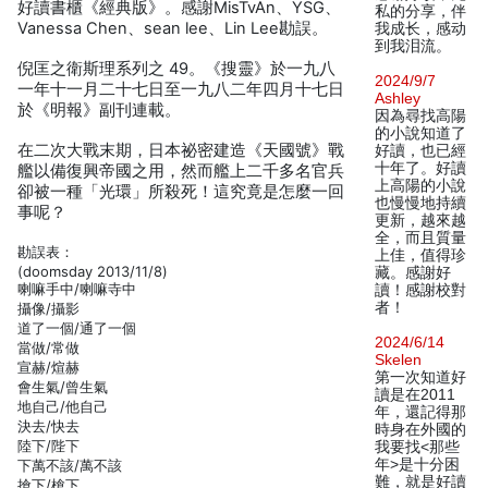
好讀書櫃《經典版》。感謝MisTvAn、YSG、
私的分享，伴
Vanessa Chen、sean lee、Lin Lee勘誤。
我成长，感动
到我泪流。
倪匡之衛斯理系列之 49。《搜靈》於一九八
2024/9/7
一年十一月二十七日至一九八二年四月十七日
Ashley
於《明報》副刊連載。
因為尋找高陽
的小說知道了
在二次大戰末期，日本祕密建造《天國號》戰
好讀，也已經
十年了。好讀
艦以備復興帝國之用，然而艦上二千多名官兵
上高陽的小說
卻被一種「光環」所殺死！這究竟是怎麼一回
也慢慢地持續
事呢？
更新，越來越
全，而且質量
勘誤表：
上佳，值得珍
(doomsday 2013/11/8)
藏。感謝好
喇嘛手中/喇嘛寺中
讀！感謝校對
者！
攝像/攝影
道了一個/通了一個
2024/6/14
當做/常做
Skelen
宣赫/煊赫
第一次知道好
會生氣/曾生氣
讀是在2011
地自己/他自己
年，還記得那
決去/快去
時身在外國的
陸下/陛下
我要找<那些
年>是十分困
下萬不該/萬不該
難，就是好讀
搶下/槍下