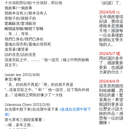
十分深刻所以他/十分深刻，所以他
《好讀》了。
個故事/一個故事
2024/5/8 rc
我根本沒有人/根本沒有人
去年偶然發現
密鬍子的/留鬍子的
好讀，覺得這
驚轟駭浪/驚濤駭浪
裡根本是寶藏
離開誕那幢/離開了那幢
天地！謝謝每
，等，/，等等，
一位在幕後默
我們己身在/我們已身在
默耕耘文學天
靈魂出現市死/靈魂出現而死
地的人。
道受著/遭受著
2024/5/7 呢
話約含意/話的含意
用好讀許多年
流進宮廷之中。………「他一說完（補上中間所缺兩
了，感謝重新
頁文字）
更新，也感謝
大家的付出！
(sean lee 2012/4/8)
事宜/事實
2024/4/4 R
「見」的自然不再是/「用」的自然不再是
這里居然能找
"...流進宮廷之中。" 和 "「他一說完，拉了我向外就
到哈維爾．西
走..." 這兩段之間前好像少了一大段
耶拉的書！驚
喜萬分！希望
能讀到更多這
(Vanessa Chen 2012/2/6)
位歷史小說大
自光環中慰下來/自光環中落下來
(改成自光環中射下
師的作品！感
來)
恩每一位好讀
第七章有三個段落重覆：
團隊！
﹁唉，多年之前...