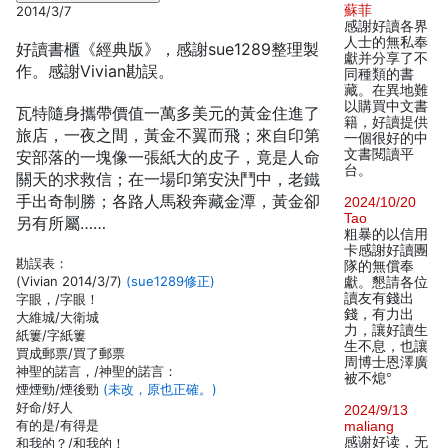
蘇菲
2014/3/7
感謝好讀各界
人士的無私奉
好讀書櫃《經典版》，感謝sue1289整理製
獻并分享了不
作。感謝Vivian勘誤。
同種類的書
藏。在異地難
以購買中文書
瓦特隨身攜帶價值一萬多美元的黃金住進了
籍，好讀提供
旅店，一夜之間，黃金不翼而飛；來自印第
一個很好的中
文書閱讀平
安部落的一塊像一張紙大的皮子，竟是人命
台。
關天的求救信；在一場印第安決鬥中，老鐵
手出奇制勝；各路人馬殺奔藏金潭，黃金卻
2024/10/20
Tao
另有所屬……
粗暴的以信用
卡感謝好讀團
勘誤表：
隊的無償奉
(Vivian 2014/3/7)
(sue1289修正)
獻。懇請各位
讀友有錢出
字眼，/字眼！
錢，有力出
大維城/大衛城
力，讓好讀生
紙簍/字紙簍
生不息，也讓
買成郵票/買了郵票
周博士恩澤廣
神聖的諾言，/神聖的諾言：
被不熄°
煙煙勁/煙後勁
(未改，原也正確。)
好命/好人
2024/9/13
有的是/有得是
maliang
感谢好读，无
和我的？/和我的！