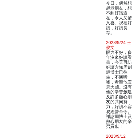
今日，偶然想
起老朋友，想
不到好讀還
在，令人又驚
又喜。祝福好
讀，好讀長
存。
2023/9/24 王
俊文
眼力不好，多
年沒來好讀看
書，今天再訪
好讀方知周劍
輝博士已往
生，不勝唏
噓，希望他安
息天國。沒有
他的辛苦創建
及許多熱心朋
友的共同努
力，好讀不容
易經營至今。
謝謝周博士及
熱心朋友的辛
勞貢獻！
2023/9/12