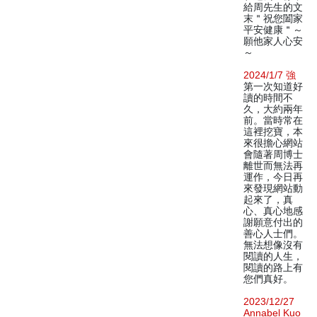
給周先生的文
末＂祝您闔家
平安健康＂～
願他家人心安
～
2024/1/7 強
第一次知道好
讀的時間不
久，大約兩年
前。當時常在
這裡挖寶，本
來很擔心網站
會隨著周博士
離世而無法再
運作，今日再
來發現網站動
起來了，真
心、真心地感
謝願意付出的
善心人士們。
無法想像沒有
閱讀的人生，
閱讀的路上有
您們真好。
2023/12/27
Annabel Kuo