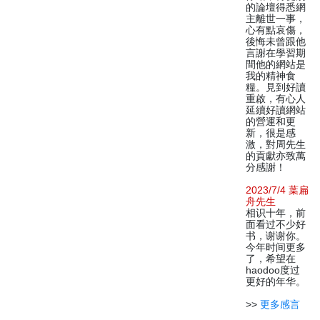
的論壇得悉網
主離世一事，
心有點哀傷，
後悔未曾跟他
言謝在學習期
間他的網站是
我的精神食
糧。見到好讀
重啟，有心人
延續好讀網站
的營運和更
新，很是感
激，對周先生
的貢獻亦致萬
分感謝！
2023/7/4 葉扁
舟先生
相识十年，前
面看过不少好
书，谢谢你。
今年时间更多
了，希望在
haodoo度过
更好的年华。
>>
更多感言