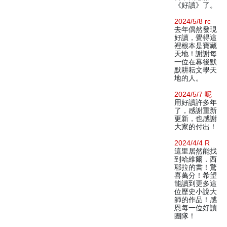
《好讀》了。
2024/5/8 rc
去年偶然發現
好讀，覺得這
裡根本是寶藏
天地！謝謝每
一位在幕後默
默耕耘文學天
地的人。
2024/5/7 呢
用好讀許多年
了，感謝重新
更新，也感謝
大家的付出！
2024/4/4 R
這里居然能找
到哈維爾．西
耶拉的書！驚
喜萬分！希望
能讀到更多這
位歷史小說大
師的作品！感
恩每一位好讀
團隊！