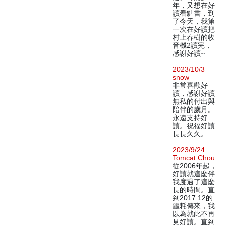
年，又想在好
讀看點書，到
了今天，我第
一次在好讀把
村上春樹的收
音機2讀完，
感謝好讀~
2023/10/3
snow
非常喜歡好
讀，感謝好讀
無私的付出與
陪伴的歲月。
永遠支持好
讀。祝福好讀
長長久久。
2023/9/24
Tomcat Chou
從2006年起，
好讀就這麼伴
我度過了這麼
長的時間。直
到2017.12的
噩耗傳來，我
以為就此不再
見好讀。直到