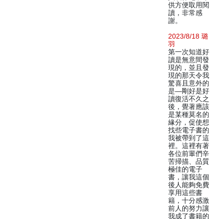
供方便取用閱
讀，非常感
謝。
2023/8/18 璐
羽
第一次知道好
讀是無意間發
現的，並且發
現的那天令我
驚喜且意外的
是—剛好是好
讀復活不久之
後，覺著應該
是某種莫名的
緣分，促使想
找些電子書的
我被帶到了這
裡。這裡有著
各位前輩們辛
苦掃描、品質
極佳的電子
書，讓我這個
後人能夠免費
享用這些書
籍，十分感激
前人的努力讓
我成了書籍的