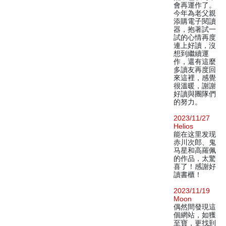
會再運作了。
今年為老父親
添購電子閱讀
器，抱著試一
試的心情再度
連上好讀，沒
想到繼續運
作，還有這麼
多讀友再度回
來這裡，感覺
很溫暖，謝謝
好讀與團隊們
的努力。
2023/11/27
Helios
能在这里发现
赤川次郎、鬼
马星和高羅佩
的作品，太驚
喜了！感謝好
讀書櫃！
2023/11/19
Moon
偶然間發現這
個網站，如獲
至寶，更找到