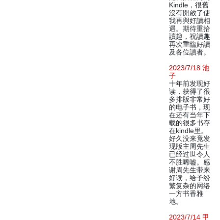
Kindle，很舊
沒有開啟了使
我再與好讀相
遇。期待重拾
讀趣，祝讀趣
再次重臨好讀
及各位讀者。
2023/7/18 池
子
十年前发现好
读，获得了很
多排版非常好
的电子书，现
在还有当年下
载的很多书存
在kindle里。
好久没来竟发
现版主周先生
已经过世令人
不胜唏嘘。感
谢周先生带来
好读，给予纷
繁复杂的网络
一方书香雅
地。
2023/7/14 甲