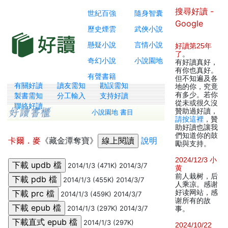
搜尋好讀 -
世紀百強
隨身智囊
Google
歷史煙雲
武俠小說
懸疑小說
言情小說
好讀第25年
了
。
奇幻小說
小說園地
有好讀真好，
有你也真好。
有聲書籍
但不知遍及各
有關好讀
讀友需知
勘誤需知
地的你，究竟
有多少。若你
製書需知
分工輸入
支持好讀
從未或很久沒
聯絡好讀
贊助過好讀，
小說園地 書目
請按這裡
，贊
助好讀也讓我
們知道你的鼓
卡爾．麥
《藏金潭奪寶》
說明
勵與支持。
2024/12/3 小
2014/1/3 (471K) 2014/3/7
黄
前人栽树，后
2014/1/3 (455K) 2014/3/7
人乘凉。感谢
好读网站，感
2014/1/3 (459K) 2014/3/7
谢所有的故
2014/1/3 (297K) 2014/3/7
事。
2014/1/3 (297K)
2024/10/22