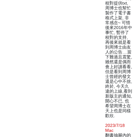
校對提供txt,
周博士也幫忙
製作了電子書
格式上架, 非
常感念~ 可惜
後來2016年中
事忙, 暫停了
校對的支持,
再後來就是看
到周博士由友
人的公告....當
下難過且震驚,
雖然還是偶而
會上好讀看看,
但是看到周博
士曾經的發文
還是心中不捨,
終於, 今天久
違的上線,看到
新版主的通知,
開心不已, 也
希望周博士在
天上也是同樣
歡欣.
2023/7/18
Mac
翻書抽屜內的