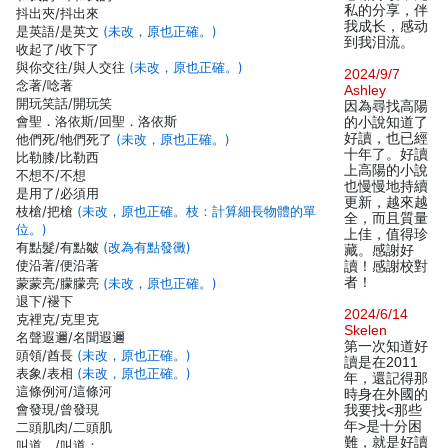
私的分享，伴
抖出夾/抖出來
我成长，感动
是英語/是英文
(未改，原也正確。)
到我泪流。
收起了/收下了
與你交往/與人交往
(未改，原也正確。)
2024/9/7
念著/唸著
Ashley
開玩笑話/開玩笑
因為尋找高陽
會聖．洛依斯/回聖．洛依斯
的小說知道了
好讀，也已經
他們死/牠們死了
(未改，原也正確。)
十年了。好讀
比勒膝/比勒西
上高陽的小說
不想不/不想
也慢慢地持續
是用了/必須用
更新，越來越
枝槍/把槍
(未改，原也正確。枝：計算細長物體的單
全，而且質量
位。)
上佳，值得珍
有點髮/有點皺
(改為有點發黴)
藏。感謝好
使沿著/便沿著
讀！感謝校對
者！
蒙蒙亮/朦朦亮
(未改，原也正確。)
退下/褪下
2024/6/14
克裡克/克里克
Skelen
名聲遐邇/名聞遐邇
第一次知道好
頭領/酋長
(未改，原也正確。)
讀是在2011
表象/表相
(未改，原也正確。)
年，還記得那
這條例河/這條河
時身在外國的
會發現/曾發現
我要找<那些
年>是十分困
二頭肌肉/二頭肌
難，就是好讀
叫道。/叫道：