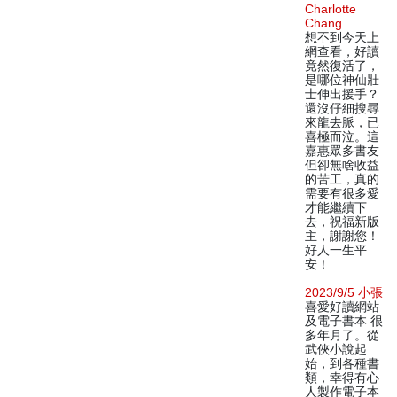
Charlotte
Chang
想不到今天上
網查看，好讀
竟然復活了，
是哪位神仙壯
士伸出援手？
還沒仔細搜尋
來龍去脈，已
喜極而泣。這
嘉惠眾多書友
但卻無啥收益
的苦工，真的
需要有很多愛
才能繼續下
去，祝福新版
主，謝謝您！
好人一生平
安！
2023/9/5 小張
喜愛好讀網站
及電子書本 很
多年月了。從
武俠小說起
始，到各種書
類，幸得有心
人製作電子本