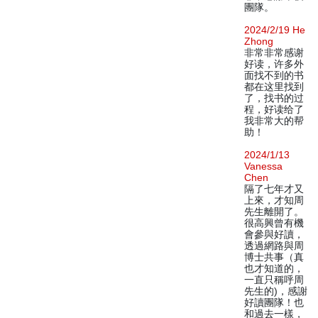
團隊。
2024/2/19 He
Zhong
非常非常感谢
好读，许多外
面找不到的书
都在这里找到
了，找书的过
程，好读给了
我非常大的帮
助！
2024/1/13
Vanessa
Chen
隔了七年才又
上來，才知周
先生離開了。
很高興曾有機
會參與好讀，
透過網路與周
博士共事（真
也才知道的，
一直只稱呼周
先生的)，感謝
好讀團隊！也
和過去一樣，