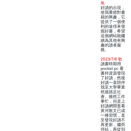
魚
好讀的出現，
使我重措對書
籍的興趣，它
提供了一個便
利的途徑來發
掘好書，希望
這個網站能繼
續為其他有興
趣的讀者服
務。
2023/7/8 歌
讀書時期用
pocket pc 看
書持資源發現
了好讀，然後
好讀一直陪伴
我至大學畢業
然後踏足社
會。雖然工作
事忙，但是上
好讀網閒逛看
黃河散文已成
一種習慣，直
至發現好讀不
再更新，繼而
停站，再從別