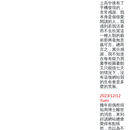
上高中後有了
手機發現的，
非常感謝。我
本身是個很愛
閱讀的人，我
感到若我活著
而不去欣賞這
一種人類的藝
術那將毫無意
義可言。總而
言之，萬分感
謝，我不知道
在每有能力買
書學校圖書館
又只能借七天
的情況下，沒
有這個網站我
的生命會是多
麼的荒蕪。
2023/12/12
Yumi
幾年前偶然得
知周博士離世
的消息，來到
好讀網站總會
覺得有點悵
然，也以為不