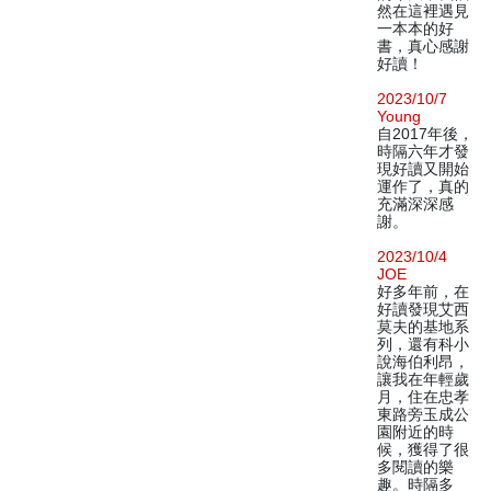
然在這裡遇見
一本本的好
書，真心感謝
好讀！
2023/10/7
Young
自2017年後，
時隔六年才發
現好讀又開始
運作了，真的
充滿深深感
謝。
2023/10/4
JOE
好多年前，在
好讀發現艾西
莫夫的基地系
列，還有科小
說海伯利昂，
讓我在年輕歲
月，住在忠孝
東路旁玉成公
園附近的時
候，獲得了很
多閱讀的樂
趣。時隔多