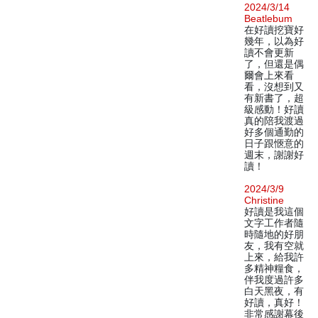
2024/3/14
Beatlebum
在好讀挖寶好
幾年，以為好
讀不會更新
了，但還是偶
爾會上來看
看，沒想到又
有新書了，超
級感動！好讀
真的陪我渡過
好多個通勤的
日子跟愜意的
週末，謝謝好
讀！
2024/3/9
Christine
好讀是我這個
文字工作者隨
時隨地的好朋
友，我有空就
上來，給我許
多精神糧食，
伴我度過許多
白天黑夜，有
好讀，真好！
非常感謝幕後