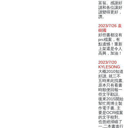
富翁。感謝好
讀和各位讓好
讀變得更好，
讚。
2023/7/26 袁
樹國
好些書都沒有
prc檔案，有
點遺憾！重新
上架還是令人
高興，加油！
2023/7/20
KYLESONG
大概2010知道
好讀, 就三不
五時來此找書,
原本只有看書
時順便回報一
些文字勘誤,
後來2015開始
幫忙周博士製
作電子書, 主
要是OCR檔案
的文字校對,
也曾經掃瞄了
一,二本書進行