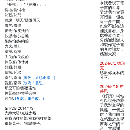
令我發現了電
『長槍』」/『長槍』。」
子書的世界。
悄地/悄悄地
雖然我也會買
決戰/決鬥
實體書，但在
聽說，明天/聽說明天
這十多年間，
擲的/擲得
也會不斷在這
皮托怕/皮托帕
裡找書看。身
處香港也要十
沙恩地/沙思地
分感謝創辦人
納納怕/納納伯
和製作電子書
力大/體壯
的各位讀友，
請按/就按
感謝大家！
尖尖的/尖銳的
休你努/休休努
2024/6/1 德瑞
舒眼/舒服
克
偵探/斥堠
感谢你无私的
分享。
直沖/直衝
(未改，原也正確。)
旨意/指示
(改為「意思」)
2024/5/18 布
那麼可怕/那麼害怕
莱恩
握緊拳頭/雙手合握
《好讀》網站
它/牠
(多處，未全改。)
可以說是啟蒙
了我對文學的
(mPDB 2014/1/3)
興趣，一個提
光線大暗/光線太暗
供了我自由自
在我倘徉的荒/在我徜徉的荒
在悠遊於文學
都是晃子。/都是幌子。
書海之中的平
台，太感謝