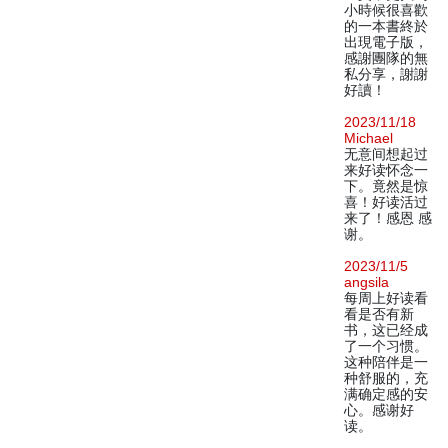
小時候很喜歡
的一本書終於
出現電子版，
感謝團隊的無
私分享，謝謝
好讀！
2023/11/18
Michael
无意间想起过
来好读怀念一
下。竟然是惊
喜！好读活过
来了！感恩 感
谢。
2023/11/5
angsila
每周上好读看
看是否有新
书，这已经成
了一个习惯。
这种陪伴是一
种舒服的，充
满确定感的安
心。感谢好
读。