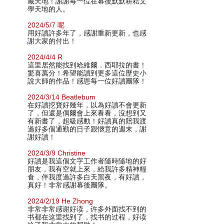
藏天地！謝謝每一位在幕後默默耕耘文
學天地的人。
2024/5/7 呢
用好讀許多年了，感謝重新更新，也感
謝大家的付出！
2024/4/4 R
這里居然能找到哈維爾．西耶拉的書！
驚喜萬分！希望能讀到更多這位歷史小
說大師的作品！感恩每一位好讀團隊！
2024/3/14 Beatlebum
在好讀挖寶好幾年，以為好讀不會更新
了，但還是偶爾會上來看看，沒想到又
有新書了，超級感動！好讀真的陪我渡
過好多個通勤的日子跟愜意的週末，謝
謝好讀！
2024/3/9 Christine
好讀是我這個文字工作者隨時隨地的好
朋友，我有空就上來，給我許多精神糧
食，伴我度過許多白天黑夜，有好讀，
真好！非常感謝幕後團隊。
2024/2/19 He Zhong
非常非常感谢好读，许多外面找不到的
书都在这里找到了，找书的过程，好读