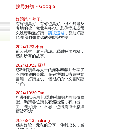
搜尋好讀 - Google
好讀第25年了
。
有好讀真好，有你也真好。但不知遍及
各地的你，究竟有多少。若你從未或很
久沒贊助過好讀，
請按這裡
，贊助好讀
也讓我們知道你的鼓勵與支持。
2024/12/3 小黄
前人栽树，后人乘凉。感谢好读网站，
感谢所有的故事。
2024/10/22 蘇菲
感謝好讀各界人士的無私奉獻并分享了
不同種類的書藏。在異地難以購買中文
書籍，好讀提供一個很好的中文書閱讀
平台。
2024/10/20 Tao
粗暴的以信用卡感謝好讀團隊的無償奉
獻。懇請各位讀友有錢出錢，有力出
力，讓好讀生生不息，也讓周博士恩澤
廣被不熄°
2024/9/13 maliang
長
感谢好读，无私的分享，伴我成长，感