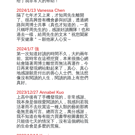
给了我非常大的帮助！
2024/1/13 Vanessa Chen
隔了七年才又上來，才知周先生離開
了。很高興曾有機會參與好讀，透過網
路與周博士共事（真也才知道的，一直
只稱呼周先生的)，感謝好讀團隊！也和
過去一樣，給周先生的文末＂祝您闔家
平安健康＂～願他家人心安～
2024/1/7 強
第一次知道好讀的時間不久，大約兩年
前。當時常在這裡挖寶，本來很擔心網
站會隨著周博士離世而無法再運作，今
日再來發現網站動起來了，真心、真心
地感謝願意付出的善心人士們。無法想
像沒有閱讀的人生，閱讀的路上有您們
真好。
2023/12/27 Annabel Kuo
上高中後有了手機發現的，非常感謝。
我本身是個很愛閱讀的人，我感到若我
活著而不去欣賞這一種人類的藝術那將
毫無意義可言。總而言之，萬分感謝，
我不知道在每有能力買書學校圖書館又
只能借七天的情況下，沒有這個網站我
的生命會是多麼的荒蕪。