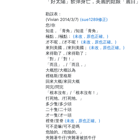
「好太陽」飲彈身亡，美麗的姑娘「麗日」
勘誤表：
(Vivian 2014/3/7)
(sue1289修正)
您/你
知道，「青角」/知道「青角」
極點，/極點：
(未改，原也正確。)
才不呢，/才不呢！
(未改，原也正確。)
來到美國，/來到美國；
(未改，原也正確。)
來得勤了，/來得勤了；
「對」/「對！」
「而且」，/「而且，」
大概想/大概以為
裡格斯/里格斯
回來大概/來回大概
同完/問完
「根本沒有」/「根本沒有！」
打死牠。/打死牠。」
多少隻/多少頭
二十隻/二十頭
才一隻/才一頭
裡脊/里脊
(未改，原也正確。)
可不是嘛/可不是嗎
危險的。/危險的。」
夾雜著牛仔/夾雜著被抓牛仔