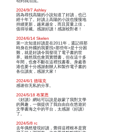
动到我泪流。
2024/9/7 Ashley
因為尋找高陽的小說知道了好讀，也已
經十年了。好讀上高陽的小說也慢慢地
持續更新，越來越全，而且質量上佳，
值得珍藏。感謝好讀！感謝校對者！
2024/6/14 Skelen
第一次知道好讀是在2011年，還記得那
時身在外國的我要找<那些年>是十分困
難，就是好讀令我發現了電子書的世
界。雖然我也會買實體書，但在這十多
年間，也會不斷在這裡找書看。身處香
港也要十分感謝創辦人和製作電子書的
各位讀友，感謝大家！
2024/6/1 德瑞克
感谢你无私的分享。
2024/5/18 布莱恩
《好讀》網站可以說是啟蒙了我對文學
的興趣，一個提供了我自由自在悠遊於
文學書海之中的平台，太感謝《好讀》
了。
2024/5/8 rc
去年偶然發現好讀，覺得這裡根本是寶