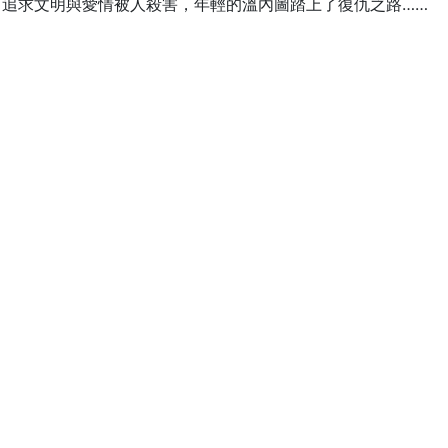
追求文明與愛情被人殺害，年輕的溫內圖踏上了復仇之路……