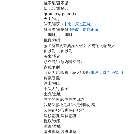
確不是/卻不是
聖．菲/聖塔菲
grounas/grounds
火手/槍手
沖天/衝天
(未改，原也正確。)
鼠海豚/海豚鼠
(未改，原也正確。)
「哦呵」/「哦呵！
挽具/鞔具
救出所有的奇奧瓦人/救出所有的阿帕契人
你以為，/你以為
著來/看來
顛立曰/（改為嗨立曰）
赤膊/肉搏
五花大綁地/被五花大綁地
(未改，原也正確。)
剪斷/割斷
沖上/朝上
小個人/小個子
土塊/土地
左面的胸兜/左胸的口袋
我是個膽小鬼/我不是個膽小鬼
又住到那裡/也住到那裡
這顆靈魂/這個靈魂
挽歌/輓歌
游獵/遊獵
基卡裡拉/基卡里拉