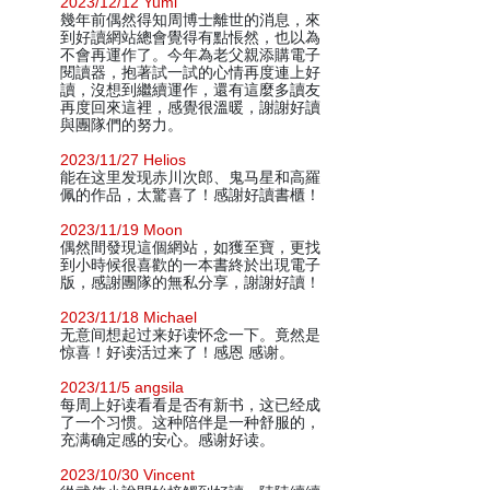
2023/12/12 Yumi
幾年前偶然得知周博士離世的消息，來
到好讀網站總會覺得有點悵然，也以為
不會再運作了。今年為老父親添購電子
閱讀器，抱著試一試的心情再度連上好
讀，沒想到繼續運作，還有這麼多讀友
再度回來這裡，感覺很溫暖，謝謝好讀
與團隊們的努力。
2023/11/27 Helios
能在这里发现赤川次郎、鬼马星和高羅
佩的作品，太驚喜了！感謝好讀書櫃！
2023/11/19 Moon
偶然間發現這個網站，如獲至寶，更找
到小時候很喜歡的一本書終於出現電子
版，感謝團隊的無私分享，謝謝好讀！
2023/11/18 Michael
无意间想起过来好读怀念一下。竟然是
惊喜！好读活过来了！感恩 感谢。
2023/11/5 angsila
每周上好读看看是否有新书，这已经成
了一个习惯。这种陪伴是一种舒服的，
充满确定感的安心。感谢好读。
2023/10/30 Vincent