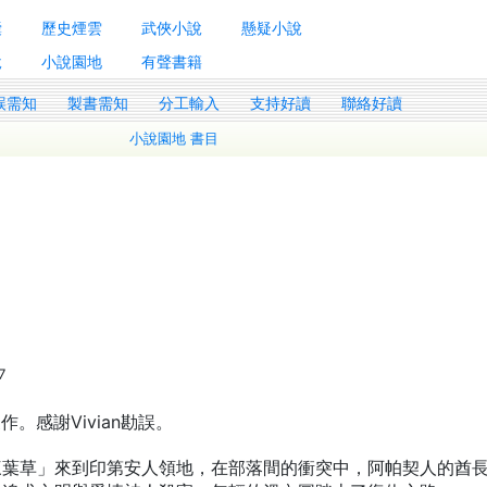
囊
歷史煙雲
武俠小說
懸疑小說
說
小說園地
有聲書籍
誤需知
製書需知
分工輸入
支持好讀
聯絡好讀
小說園地 書目
7
作。感謝Vivian勘誤。
三葉草」來到印第安人領地，在部落間的衝突中，阿帕契人的酋