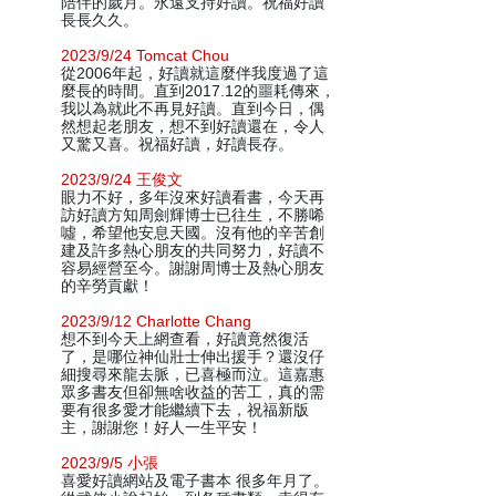
陪伴的歲月。永遠支持好讀。祝福好讀
長長久久。
2023/9/24 Tomcat Chou
從2006年起，好讀就這麼伴我度過了這
麼長的時間。直到2017.12的噩耗傳來，
我以為就此不再見好讀。直到今日，偶
然想起老朋友，想不到好讀還在，令人
又驚又喜。祝福好讀，好讀長存。
2023/9/24 王俊文
眼力不好，多年沒來好讀看書，今天再
訪好讀方知周劍輝博士已往生，不勝唏
噓，希望他安息天國。沒有他的辛苦創
建及許多熱心朋友的共同努力，好讀不
容易經營至今。謝謝周博士及熱心朋友
的辛勞貢獻！
2023/9/12 Charlotte Chang
想不到今天上網查看，好讀竟然復活
了，是哪位神仙壯士伸出援手？還沒仔
細搜尋來龍去脈，已喜極而泣。這嘉惠
眾多書友但卻無啥收益的苦工，真的需
要有很多愛才能繼續下去，祝福新版
主，謝謝您！好人一生平安！
2023/9/5 小張
喜愛好讀網站及電子書本 很多年月了。