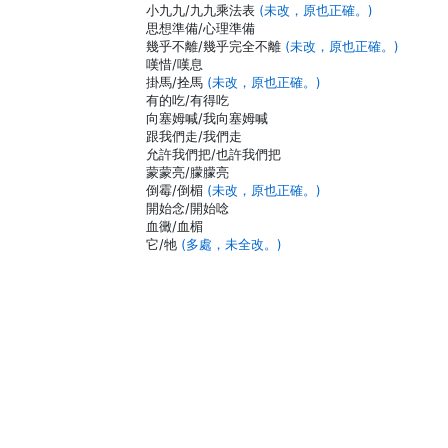
小九九/九九乘法表
(未改，原也正確。)
思想準備/心理準備
幾乎不離/幾乎完全不離
(未改，原也正確。)
嘆惜/嘆息
掛馬/拴馬
(未改，原也正確。)
有的吃/有得吃
向塞姆喊/我向塞姆喊
跟我們走/我們走
允許我們把/也許我們把
蒙蒙亮/朦朦亮
倒霉/倒楣
(未改，原也正確。)
開始念/開始唸
血黴/血楣
它/牠
(多處，未全改。)