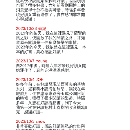
從武俠小說開始接觸到好讀，陸陸續續
也看了很多好書，六年前看到周博士的
消息覺得十分不捨與可惜，時隔多年發
現好讀又重新運作了，實在感到非常開
心與感謝！
2023/10/23 偷泥
2019年的某天，我在這裡遇見了薩豐的
風之影，便開啟了我的閱讀之路，才知
道原來閱讀是一件多麼快樂的事情。
2023年的今天，我依然在這裡遇見一本
本的好書，真心感謝好讀！
2023/10/7 Young
自2017年後，時隔六年才發現好讀又開
始運作了，真的充滿深深感謝。
2023/10/4 JOE
好多年前，在好讀發現艾西莫夫的基地
系列，還有科小說海伯利昂，讓我在年
輕歲月，住在忠孝東路旁玉成公園附近
的時候，獲得了很多閱讀的樂趣。時隔
多年，又想在好讀看點書，到了今天，
我第一次在好讀把村上春樹的收音機2讀
完，感謝好讀~
2023/10/3 snow
非常喜歡好讀，感謝好讀無私的付出與