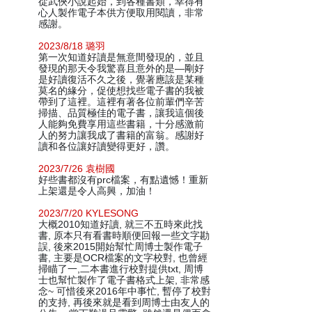
從武俠小說起始，到各種書類，幸得有
心人製作電子本供方便取用閱讀，非常
感謝。
2023/8/18 璐羽
第一次知道好讀是無意間發現的，並且
發現的那天令我驚喜且意外的是—剛好
是好讀復活不久之後，覺著應該是某種
莫名的緣分，促使想找些電子書的我被
帶到了這裡。這裡有著各位前輩們辛苦
掃描、品質極佳的電子書，讓我這個後
人能夠免費享用這些書籍，十分感激前
人的努力讓我成了書籍的富翁。感謝好
讀和各位讓好讀變得更好，讚。
2023/7/26 袁樹國
好些書都沒有prc檔案，有點遺憾！重新
上架還是令人高興，加油！
2023/7/20 KYLESONG
大概2010知道好讀, 就三不五時來此找
書, 原本只有看書時順便回報一些文字勘
誤, 後來2015開始幫忙周博士製作電子
書, 主要是OCR檔案的文字校對, 也曾經
掃瞄了一,二本書進行校對提供txt, 周博
士也幫忙製作了電子書格式上架, 非常感
念~ 可惜後來2016年中事忙, 暫停了校對
的支持, 再後來就是看到周博士由友人的