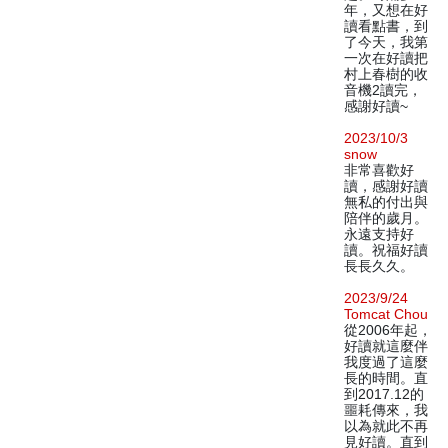
年，又想在好
讀看點書，到
了今天，我第
一次在好讀把
村上春樹的收
音機2讀完，
感謝好讀~
2023/10/3
snow
非常喜歡好
讀，感謝好讀
無私的付出與
陪伴的歲月。
永遠支持好
讀。祝福好讀
長長久久。
2023/9/24
Tomcat Chou
從2006年起，
好讀就這麼伴
我度過了這麼
長的時間。直
到2017.12的
噩耗傳來，我
以為就此不再
見好讀。直到