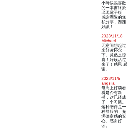
小時候很喜歡
的一本書終於
出現電子版，
感謝團隊的無
私分享，謝謝
好讀！
2023/11/18
Michael
无意间想起过
来好读怀念一
下。竟然是惊
喜！好读活过
来了！感恩 感
谢。
2023/11/5
angsila
每周上好读看
看是否有新
书，这已经成
了一个习惯。
这种陪伴是一
种舒服的，充
满确定感的安
心。感谢好
读。