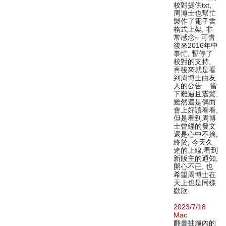
校對提供txt,
周博士也幫忙
製作了電子書
格式上架, 非
常感念~ 可惜
後來2016年中
事忙, 暫停了
校對的支持,
再後來就是看
到周博士由友
人的公告....當
下難過且震驚,
雖然還是偶而
會上好讀看看,
但是看到周博
士曾經的發文
還是心中不捨,
終於, 今天久
違的上線,看到
新版主的通知,
開心不已, 也
希望周博士在
天上也是同樣
歡欣.
2023/7/18
Mac
翻書抽屜內的