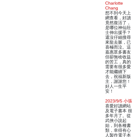
Charlotte
Chang
想不到今天上
網查看，好讀
竟然復活了，
是哪位神仙壯
士伸出援手？
還沒仔細搜尋
來龍去脈，已
喜極而泣。這
嘉惠眾多書友
但卻無啥收益
的苦工，真的
需要有很多愛
才能繼續下
去，祝福新版
主，謝謝您！
好人一生平
安！
2023/9/5 小張
喜愛好讀網站
及電子書本 很
多年月了。從
武俠小說起
始，到各種書
類，幸得有心
人製作電子本