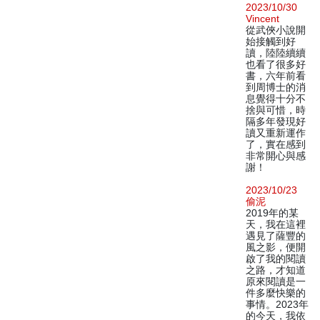
2023/10/30
Vincent
從武俠小說開
始接觸到好
讀，陸陸續續
也看了很多好
書，六年前看
到周博士的消
息覺得十分不
捨與可惜，時
隔多年發現好
讀又重新運作
了，實在感到
非常開心與感
謝！
2023/10/23
偷泥
2019年的某
天，我在這裡
遇見了薩豐的
風之影，便開
啟了我的閱讀
之路，才知道
原來閱讀是一
件多麼快樂的
事情。2023年
的今天，我依