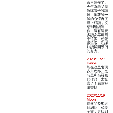
會再運作了。
今年為老父親
添購電子閱讀
器，抱著試一
試的心情再度
連上好讀，沒
想到繼續運
作，還有這麼
多讀友再度回
來這裡，感覺
很溫暖，謝謝
好讀與團隊們
的努力。
2023/11/27
Helios
能在这里发现
赤川次郎、鬼
马星和高羅佩
的作品，太驚
喜了！感謝好
讀書櫃！
2023/11/19
Moon
偶然間發現這
個網站，如獲
至寶，更找到