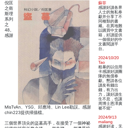
倪匡
蘇菲
感謝好讀各界
之衛
人士的無私奉
斯理
獻并分享了不
系列
同種類的書
之
藏。在異地難
48。
以購買中文書
籍，好讀提供
感謝
一個很好的中
文書閱讀平
台。
2024/10/20
Tao
粗暴的以信用
卡感謝好讀團
隊的無償奉
獻。懇請各位
讀友有錢出
錢，有力出
力，讓好讀生
生不息，也讓
周博士恩澤廣
MisTvAn、YSG、邱應琦、Lin Lee勘誤。感謝
被不熄°
chin223提供掃描檔。
2024/9/13
maliang
三個世界頂尖的盜墓高手，在接受了一個神祕
感谢好读，无