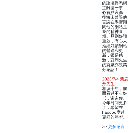
的論壇得悉網
主離世一事，
心有點哀傷，
後悔未曾跟他
言謝在學習期
間他的網站是
我的精神食
糧。見到好讀
重啟，有心人
延續好讀網站
的營運和更
新，很是感
激，對周先生
的貢獻亦致萬
分感謝！
2023/7/4 葉扁
舟先生
相识十年，前
面看过不少好
书，谢谢你。
今年时间更多
了，希望在
haodoo度过
更好的年华。
>>
更多感言