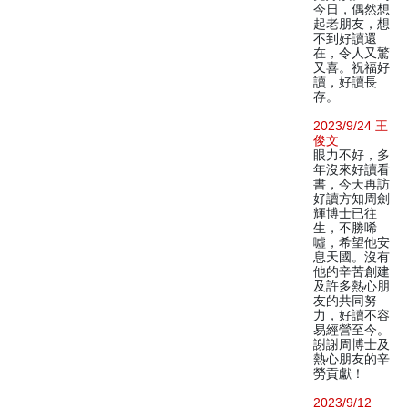
今日，偶然想
起老朋友，想
不到好讀還
在，令人又驚
又喜。祝福好
讀，好讀長
存。
2023/9/24 王
俊文
眼力不好，多
年沒來好讀看
書，今天再訪
好讀方知周劍
輝博士已往
生，不勝唏
噓，希望他安
息天國。沒有
他的辛苦創建
及許多熱心朋
友的共同努
力，好讀不容
易經營至今。
謝謝周博士及
熱心朋友的辛
勞貢獻！
2023/9/12