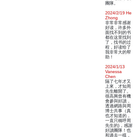
團隊。
2024/2/19 He
Zhong
非常非常感谢
好读，许多外
面找不到的书
都在这里找到
了，找书的过
程，好读给了
我非常大的帮
助！
2024/1/13
Vanessa
Chen
隔了七年才又
上來，才知周
先生離開了。
很高興曾有機
會參與好讀，
透過網路與周
博士共事（真
也才知道的，
一直只稱呼周
先生的)，感謝
好讀團隊！也
和過去一樣，