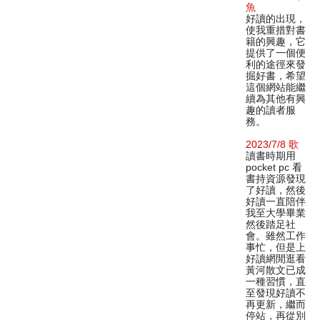
魚
好讀的出現，
使我重措對書
籍的興趣，它
提供了一個便
利的途徑來發
掘好書，希望
這個網站能繼
續為其他有興
趣的讀者服
務。
2023/7/8 歌
讀書時期用
pocket pc 看
書持資源發現
了好讀，然後
好讀一直陪伴
我至大學畢業
然後踏足社
會。雖然工作
事忙，但是上
好讀網閒逛看
黃河散文已成
一種習慣，直
至發現好讀不
再更新，繼而
停站，再從別