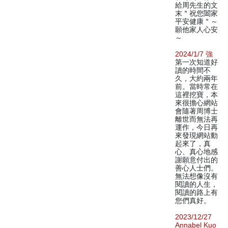
給周先生的文
末＂祝您闔家
平安健康＂～
願他家人心安
～
2024/1/7 強
第一次知道好
讀的時間不
久，大約兩年
前。當時常在
這裡挖寶，本
來很擔心網站
會隨著周博士
離世而無法再
運作，今日再
來發現網站動
起來了，真
心、真心地感
謝願意付出的
善心人士們。
無法想像沒有
閱讀的人生，
閱讀的路上有
您們真好。
2023/12/27
Annabel Kuo