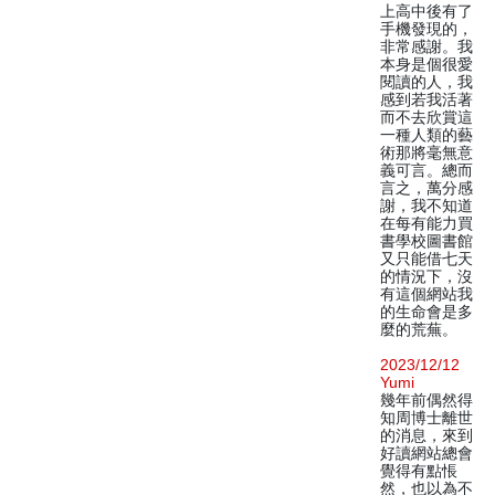
上高中後有了
手機發現的，
非常感謝。我
本身是個很愛
閱讀的人，我
感到若我活著
而不去欣賞這
一種人類的藝
術那將毫無意
義可言。總而
言之，萬分感
謝，我不知道
在每有能力買
書學校圖書館
又只能借七天
的情況下，沒
有這個網站我
的生命會是多
麼的荒蕪。
2023/12/12
Yumi
幾年前偶然得
知周博士離世
的消息，來到
好讀網站總會
覺得有點悵
然，也以為不