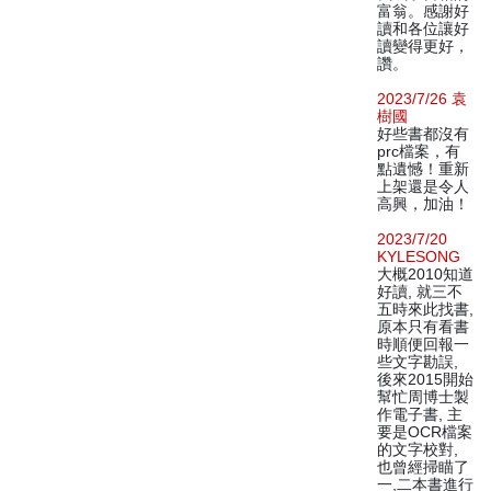
富翁。感謝好
讀和各位讓好
讀變得更好，
讚。
2023/7/26 袁
樹國
好些書都沒有
prc檔案，有
點遺憾！重新
上架還是令人
高興，加油！
2023/7/20
KYLESONG
大概2010知道
好讀, 就三不
五時來此找書,
原本只有看書
時順便回報一
些文字勘誤,
後來2015開始
幫忙周博士製
作電子書, 主
要是OCR檔案
的文字校對,
也曾經掃瞄了
一,二本書進行