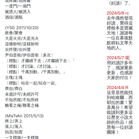
花崗嚴/花崗巖
《好讀》了。
一度門/一扇門
被誘人/被誘入
2024/5/8 rc
酒扭/酒瓶
去年偶然發現
好讀，覺得這
(YSG 2011/10/20)
裡根本是寶藏
敘會/聚會
天地！謝謝每
一位在幕後默
大是火光/大是光火
默耕耘文學天
這愫吩咐/這樣吩咐
地的人。
尖吽聲/尖叫聲
尹伯昔衛/伊伯昔衛〔多次〕
2024/5/7 呢
〔標點〕才繼續下去，/才繼續下去：「
用好讀許多年
〔標點〕才討論。/才討論。」
了，感謝重新
〔標點〕千萬別動。/千萬別動。」
更新，也感謝
士塊/土塊
大家的付出！
〔標點〕站在一起/站在一起。
2024/4/4 R
齊自/齊白
這里居然能找
未盡許可/未經許可
到哈維爾．西
不知所蹤/不知所終
耶拉的書！驚
離看之極/難看之極
喜萬分！希望
能讀到更多這
(MisTvAn 2011/5/13)
位歷史小說大
林上/床上
師的作品！感
落人/落入
恩每一位好讀
拍頁/拍賣
團隊！
一文標旗/一支標旗