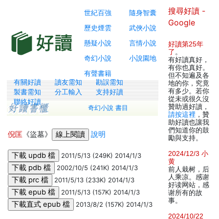
搜尋好讀 -
世紀百強
隨身智囊
Google
歷史煙雲
武俠小說
懸疑小說
言情小說
好讀第25年
了
。
奇幻小說
小說園地
有好讀真好，
有你也真好。
有聲書籍
但不知遍及各
有關好讀
讀友需知
勘誤需知
地的你，究竟
有多少。若你
製書需知
分工輸入
支持好讀
從未或很久沒
聯絡好讀
贊助過好讀，
奇幻小說 書目
請按這裡
，贊
助好讀也讓我
們知道你的鼓
倪匡
《盜墓》
說明
勵與支持。
2024/12/3 小
2011/5/13 (249K) 2014/1/3
黄
2002/10/5 (241K) 2014/1/3
前人栽树，后
人乘凉。感谢
2011/5/13 (233K) 2014/1/3
好读网站，感
2011/5/13 (157K) 2014/1/3
谢所有的故
事。
2013/8/2 (157K) 2014/1/3
2024/10/22