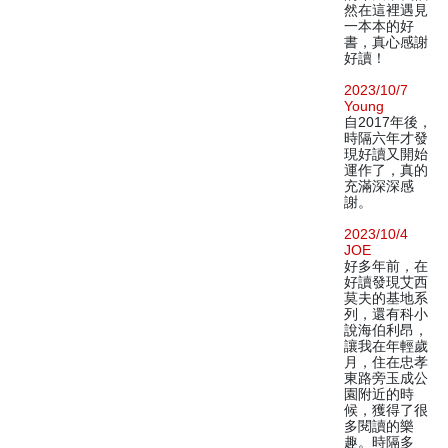
然在這裡遇見
一本本的好
書，真心感謝
好讀！
2023/10/7
Young
自2017年後，
時隔六年才發
現好讀又開始
運作了，真的
充滿深深感
謝。
2023/10/4
JOE
好多年前，在
好讀發現艾西
莫夫的基地系
列，還有科小
說海伯利昂，
讓我在年輕歲
月，住在忠孝
東路旁玉成公
園附近的時
候，獲得了很
多閱讀的樂
趣。時隔多