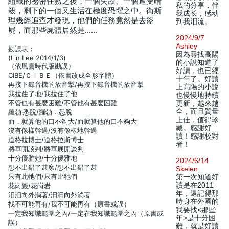
組織的祕密任務之後，一個失蹤、一個遭受暗
私的分享，伴
殺，剩下的一個又生活在極度恐懼之中。衛斯
我成长，感动
理幾經追查才發現，他們的任務竟然是去盜
到我泪流。
屍，而那些屍體居然是……
2024/9/7
Ashley
勘誤表：
因為尋找高陽
(Lin Lee 2014/1/3)
的小說知道了
（依風雲時代版勘誤）
好讀，也已經
CIBE/ＣＩＢＥ（依書改成全形字體）
十年了。好讀
再接下錄音機的放音掣/再按下錄音機的放音掣
上高陽的小說
我拉住了地/我拉住了他
也慢慢地持續
不管也有甚麼困難/不管他有甚麼困難
更新，越來越
全，而且質量
羅勃‧悉脫/羅勃．悉脫
上佳，值得珍
而，就算他的口不夠大/而就算他的口不夠大
藏。感謝好
沒有像樣幹過/沒有像樣地幹過
讀！感謝校對
道格拉博士/道格拉斯博士
者！
將軍開談判/將軍展開談判
十分優雅她/十分優雅地
2024/6/14
想不出錯了甚縻/想不出錯了甚
Skelen
只有此牠們/只有比牠們
第一次知道好
讀是在2011
花崗巖/花崗岩
年，還記得那
汨汨向外淌著/汩汩向外淌著
時身在外國的
找不可能再有/我不可能再有（原書或誤）
我要找<那些
一定我知識範圍之內/一定在我知識範圍之內（原書或
年>是十分困
誤）
難，就是好讀