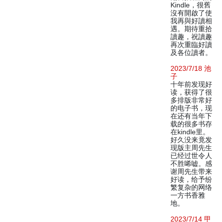
Kindle，很舊
沒有開啟了使
我再與好讀相
遇。期待重拾
讀趣，祝讀趣
再次重臨好讀
及各位讀者。
2023/7/18 池
子
十年前发现好
读，获得了很
多排版非常好
的电子书，现
在还有当年下
载的很多书存
在kindle里。
好久没来竟发
现版主周先生
已经过世令人
不胜唏嘘。感
谢周先生带来
好读，给予纷
繁复杂的网络
一方书香雅
地。
2023/7/14 甲