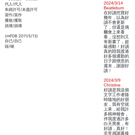
2024/3/14
代人/代入
Beatlebum
朱經許可/未盡許可
在好讀挖寶好
當怍/當作
幾年，以為好
攫敢/攫取
讀不會更新
摃壞/損壞
了，但還是偶
爾會上來看
(mPDB 2011/5/13)
看，沒想到又
自已/自己
有新書了，超
踫/碰
級感動！好讀
真的陪我渡過
好多個通勤的
日子跟愜意的
週末，謝謝好
讀！
2024/3/9
Christine
好讀是我這個
文字工作者隨
時隨地的好朋
友，我有空就
上來，給我許
多精神糧食，
伴我度過許多
白天黑夜，有
好讀，真好！
非常感謝幕後