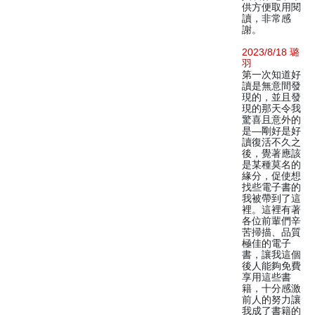
供方便取用閱
讀，非常感
謝。
2023/8/18 璐
羽
第一次知道好
讀是無意間發
現的，並且發
現的那天令我
驚喜且意外的
是—剛好是好
讀復活不久之
後，覺著應該
是某種莫名的
緣分，促使想
找些電子書的
我被帶到了這
裡。這裡有著
各位前輩們辛
苦掃描、品質
極佳的電子
書，讓我這個
後人能夠免費
享用這些書
籍，十分感激
前人的努力讓
我成了書籍的