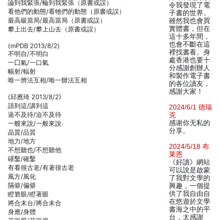
論到我緊張/輪到我緊張（原書或誤）
令我發現了電
看他們的動態/看牠們的動態（原書或誤）
子書的世界。
最高級當局/最高當局（原書或誤）
雖然我也會買
實體書，但在
攀上出去/攀上山去（原書或誤）
這十多年間，
也會不斷在這
(mPDB 2013/8/2)
裡找書看。身
不明自/不明白
處香港也要十
一囗氣/一口氣
分感謝創辦人
幅射/輻射
和製作電子書
唯一辨法互相/唯一辦法互相
的各位讀友，
感謝大家！
(邱應琦 2013/8/2)
請到這/講到這
2024/6/1 德瑞
逼不及待/迫不及待
克
感谢你无私的
一艘來說/一般來說
分享。
晶質/品質
地力/地方
2024/5/18 布
不想聽也/不想聽他
莱恩
礭鑿/確鑿
《好讀》網站
有看很古老/有著很古老
可以說是啟蒙
風方/風化
了我對文學的
隔僻/偏僻
興趣，一個提
供了我自由自
瞪䇹眼/瞪著眼
在悠遊於文學
將合末台/將合未合
書海之中的平
身應/身體
台，太感謝