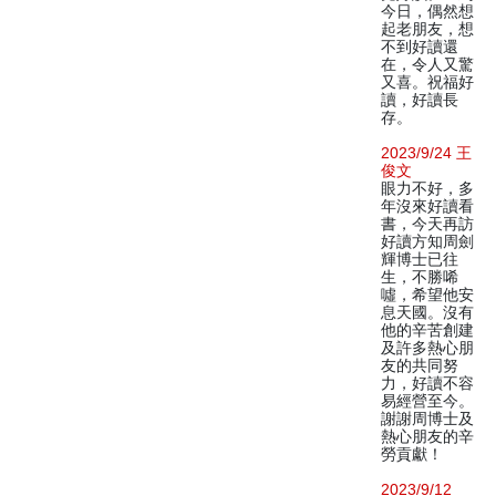
今日，偶然想
起老朋友，想
不到好讀還
在，令人又驚
又喜。祝福好
讀，好讀長
存。
2023/9/24 王
俊文
眼力不好，多
年沒來好讀看
書，今天再訪
好讀方知周劍
輝博士已往
生，不勝唏
噓，希望他安
息天國。沒有
他的辛苦創建
及許多熱心朋
友的共同努
力，好讀不容
易經營至今。
謝謝周博士及
熱心朋友的辛
勞貢獻！
2023/9/12