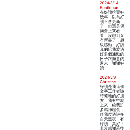
2024/3/14
Beatlebum
在好讀挖寶好
幾年，以為好
讀不會更新
了，但還是偶
爾會上來看
看，沒想到又
有新書了，超
級感動！好讀
真的陪我渡過
好多個通勤的
日子跟愜意的
週末，謝謝好
讀！
2024/3/9
Christine
好讀是我這個
文字工作者隨
時隨地的好朋
友，我有空就
上來，給我許
多精神糧食，
伴我度過許多
白天黑夜，有
好讀，真好！
非常感謝幕後