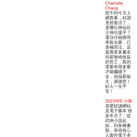
Charlotte
Chang
想不到今天上
網查看，好讀
竟然復活了，
是哪位神仙壯
士伸出援手？
還沒仔細搜尋
來龍去脈，已
喜極而泣。這
嘉惠眾多書友
但卻無啥收益
的苦工，真的
需要有很多愛
才能繼續下
去，祝福新版
主，謝謝您！
好人一生平
安！
2023/9/5 小張
喜愛好讀網站
及電子書本 很
多年月了。從
武俠小說起
始，到各種書
類，幸得有心
人製作電子本