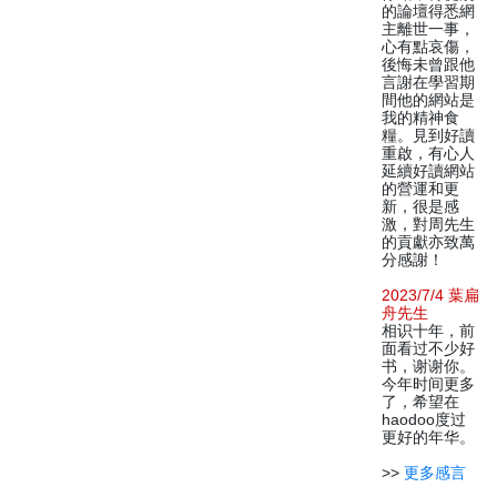
的論壇得悉網
主離世一事，
心有點哀傷，
後悔未曾跟他
言謝在學習期
間他的網站是
我的精神食
糧。見到好讀
重啟，有心人
延續好讀網站
的營運和更
新，很是感
激，對周先生
的貢獻亦致萬
分感謝！
2023/7/4 葉扁
舟先生
相识十年，前
面看过不少好
书，谢谢你。
今年时间更多
了，希望在
haodoo度过
更好的年华。
>>
更多感言