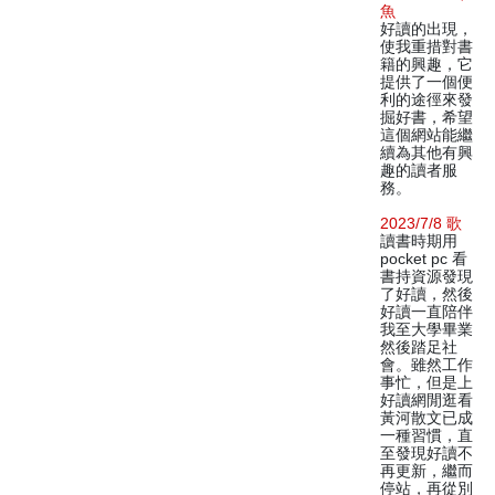
魚
好讀的出現，
使我重措對書
籍的興趣，它
提供了一個便
利的途徑來發
掘好書，希望
這個網站能繼
續為其他有興
趣的讀者服
務。
2023/7/8 歌
讀書時期用
pocket pc 看
書持資源發現
了好讀，然後
好讀一直陪伴
我至大學畢業
然後踏足社
會。雖然工作
事忙，但是上
好讀網閒逛看
黃河散文已成
一種習慣，直
至發現好讀不
再更新，繼而
停站，再從別