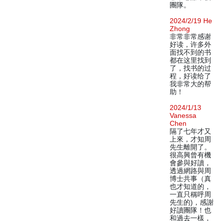
團隊。
2024/2/19 He
Zhong
非常非常感谢
好读，许多外
面找不到的书
都在这里找到
了，找书的过
程，好读给了
我非常大的帮
助！
2024/1/13
Vanessa
Chen
隔了七年才又
上來，才知周
先生離開了。
很高興曾有機
會參與好讀，
透過網路與周
博士共事（真
也才知道的，
一直只稱呼周
先生的)，感謝
好讀團隊！也
和過去一樣，