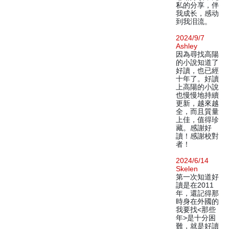
私的分享，伴
我成长，感动
到我泪流。
2024/9/7
Ashley
因為尋找高陽
的小說知道了
好讀，也已經
十年了。好讀
上高陽的小說
也慢慢地持續
更新，越來越
全，而且質量
上佳，值得珍
藏。感謝好
讀！感謝校對
者！
2024/6/14
Skelen
第一次知道好
讀是在2011
年，還記得那
時身在外國的
我要找<那些
年>是十分困
難，就是好讀