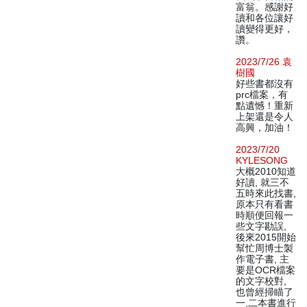
富翁。感謝好
讀和各位讓好
讀變得更好，
讚。
2023/7/26 袁
樹國
好些書都沒有
prc檔案，有
點遺憾！重新
上架還是令人
高興，加油！
2023/7/20
KYLESONG
大概2010知道
好讀, 就三不
五時來此找書,
原本只有看書
時順便回報一
些文字勘誤,
後來2015開始
幫忙周博士製
作電子書, 主
要是OCR檔案
的文字校對,
也曾經掃瞄了
一,二本書進行