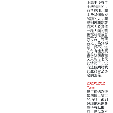
上高中後有了
手機發現的，
非常感謝。我
本身是個很愛
閱讀的人，我
感到若我活著
而不去欣賞這
一種人類的藝
術那將毫無意
義可言。總而
言之，萬分感
謝，我不知道
在每有能力買
書學校圖書館
又只能借七天
的情況下，沒
有這個網站我
的生命會是多
麼的荒蕪。
2023/12/12
Yumi
幾年前偶然得
知周博士離世
的消息，來到
好讀網站總會
覺得有點悵
然，也以為不