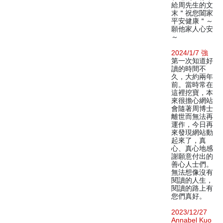
給周先生的文
末＂祝您闔家
平安健康＂～
願他家人心安
～
2024/1/7 強
第一次知道好
讀的時間不
久，大約兩年
前。當時常在
這裡挖寶，本
來很擔心網站
會隨著周博士
離世而無法再
運作，今日再
來發現網站動
起來了，真
心、真心地感
謝願意付出的
善心人士們。
無法想像沒有
閱讀的人生，
閱讀的路上有
您們真好。
2023/12/27
Annabel Kuo