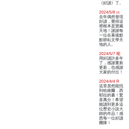
《好讀》了。
2024/5/8 rc
去年偶然發現
好讀，覺得這
裡根本是寶藏
天地！謝謝每
一位在幕後默
默耕耘文學天
地的人。
2024/5/7 呢
用好讀許多年
了，感謝重新
更新，也感謝
大家的付出！
2024/4/4 R
這里居然能找
到哈維爾．西
耶拉的書！驚
喜萬分！希望
能讀到更多這
位歷史小說大
師的作品！感
恩每一位好讀
團隊！