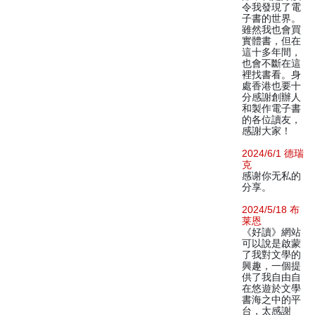
令我發現了電
子書的世界。
雖然我也會買
實體書，但在
這十多年間，
也會不斷在這
裡找書看。身
處香港也要十
分感謝創辦人
和製作電子書
的各位讀友，
感謝大家！
2024/6/1 德瑞
克
感谢你无私的
分享。
2024/5/18 布
莱恩
《好讀》網站
可以說是啟蒙
了我對文學的
興趣，一個提
供了我自由自
在悠遊於文學
書海之中的平
台，太感謝