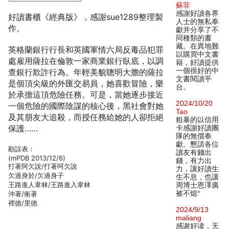
蘇菲
感謝好讀各界
好讀書櫃《經典版》，感謝sue1289整理製
人士的無私奉
作。
獻并分享了不
同種類的書
藏。在異地難
英格蘭銀行行長和英國軍情六局反毒品犯罪
以購買中文書
處雇用薩拉在倫敦一家商業銀行臥底，以調
籍，好讀提供
一個很好的中
查銀行欺詐行為。年輕美貌聰明大膽的薩拉
文書閱讀平
是個頂尖級的外匯交易員，她喜歡冒險，樂
台。
於承擔這頂危險任務。可是，當她逐步接近
2024/10/20
一個危險的國際陰謀的核心後，黑社會對她
Tao
及其朋友大追殺，而授任務給她的人卻拒絕
粗暴的以信用
保護……
卡感謝好讀團
隊的無償奉
獻。懇請各位
勘誤表：
讀友有錢出
(mPDB 2013/12/6)
錢，有力出
打著阿欠說/打著呵欠說
力，讓好讀生
欠過身於/欠過身子
生不息，也讓
王路進人韋林/王路進入韋林
周博士恩澤廣
被不熄°
沖著/衝著
裡德/里德
2024/9/13
maliang
感谢好读，无