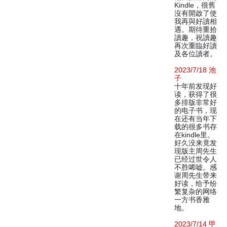
Kindle，很舊
沒有開啟了使
我再與好讀相
遇。期待重拾
讀趣，祝讀趣
再次重臨好讀
及各位讀者。
2023/7/18 池
子
十年前发现好
读，获得了很
多排版非常好
的电子书，现
在还有当年下
载的很多书存
在kindle里。
好久没来竟发
现版主周先生
已经过世令人
不胜唏嘘。感
谢周先生带来
好读，给予纷
繁复杂的网络
一方书香雅
地。
2023/7/14 甲