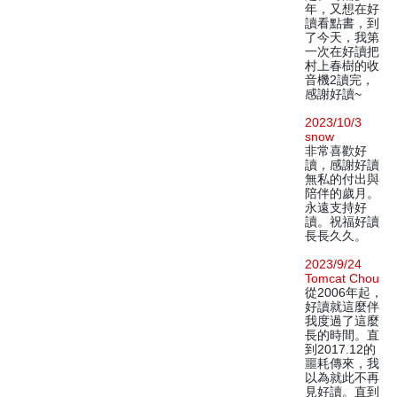
年，又想在好
讀看點書，到
了今天，我第
一次在好讀把
村上春樹的收
音機2讀完，
感謝好讀~
2023/10/3
snow
非常喜歡好
讀，感謝好讀
無私的付出與
陪伴的歲月。
永遠支持好
讀。祝福好讀
長長久久。
2023/9/24
Tomcat Chou
從2006年起，
好讀就這麼伴
我度過了這麼
長的時間。直
到2017.12的
噩耗傳來，我
以為就此不再
見好讀。直到