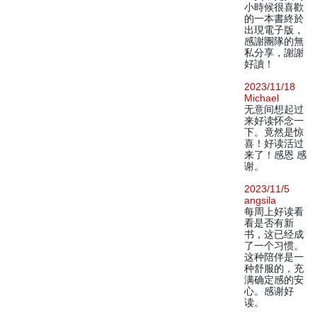
小時候很喜歡
的一本書終於
出現電子版，
感謝團隊的無
私分享，謝謝
好讀！
2023/11/18
Michael
无意间想起过
来好读怀念一
下。竟然是惊
喜！好读活过
来了！感恩 感
谢。
2023/11/5
angsila
每周上好读看
看是否有新
书，这已经成
了一个习惯。
这种陪伴是一
种舒服的，充
满确定感的安
心。感谢好
读。