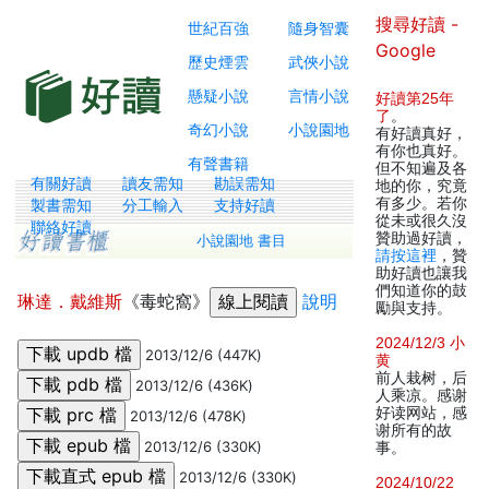
搜尋好讀 -
世紀百強
隨身智囊
Google
歷史煙雲
武俠小說
懸疑小說
言情小說
好讀第25年
了
。
奇幻小說
小說園地
有好讀真好，
有你也真好。
有聲書籍
但不知遍及各
有關好讀
讀友需知
勘誤需知
地的你，究竟
有多少。若你
製書需知
分工輸入
支持好讀
從未或很久沒
聯絡好讀
贊助過好讀，
小說園地 書目
請按這裡
，贊
助好讀也讓我
們知道你的鼓
琳達．戴維斯
《毒蛇窩》
說明
勵與支持。
2024/12/3 小
2013/12/6 (447K)
黄
前人栽树，后
2013/12/6 (436K)
人乘凉。感谢
好读网站，感
2013/12/6 (478K)
谢所有的故
2013/12/6 (330K)
事。
2013/12/6 (330K)
2024/10/22