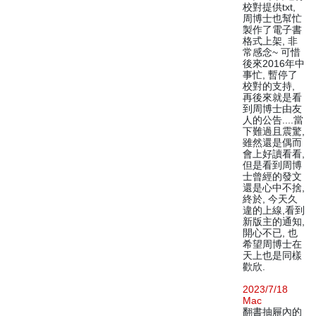
校對提供txt,
周博士也幫忙
製作了電子書
格式上架, 非
常感念~ 可惜
後來2016年中
事忙, 暫停了
校對的支持,
再後來就是看
到周博士由友
人的公告....當
下難過且震驚,
雖然還是偶而
會上好讀看看,
但是看到周博
士曾經的發文
還是心中不捨,
終於, 今天久
違的上線,看到
新版主的通知,
開心不已, 也
希望周博士在
天上也是同樣
歡欣.
2023/7/18
Mac
翻書抽屜內的