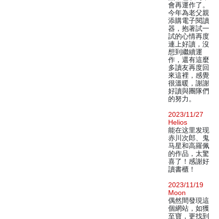
會再運作了。
今年為老父親
添購電子閱讀
器，抱著試一
試的心情再度
連上好讀，沒
想到繼續運
作，還有這麼
多讀友再度回
來這裡，感覺
很溫暖，謝謝
好讀與團隊們
的努力。
2023/11/27
Helios
能在这里发现
赤川次郎、鬼
马星和高羅佩
的作品，太驚
喜了！感謝好
讀書櫃！
2023/11/19
Moon
偶然間發現這
個網站，如獲
至寶，更找到