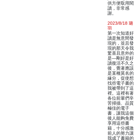
供方便取用閱
讀，非常感
謝。
2023/8/18 璐
羽
第一次知道好
讀是無意間發
現的，並且發
現的那天令我
驚喜且意外的
是—剛好是好
讀復活不久之
後，覺著應該
是某種莫名的
緣分，促使想
找些電子書的
我被帶到了這
裡。這裡有著
各位前輩們辛
苦掃描、品質
極佳的電子
書，讓我這個
後人能夠免費
享用這些書
籍，十分感激
前人的努力讓
我成了書籍的