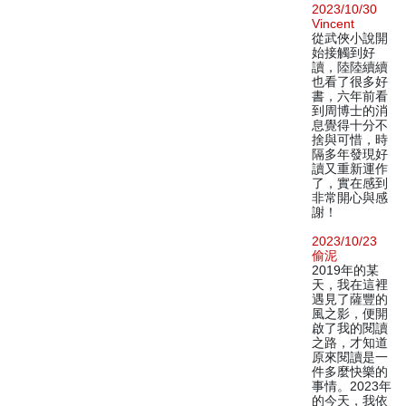
2023/10/30
Vincent
從武俠小說開
始接觸到好
讀，陸陸續續
也看了很多好
書，六年前看
到周博士的消
息覺得十分不
捨與可惜，時
隔多年發現好
讀又重新運作
了，實在感到
非常開心與感
謝！
2023/10/23
偷泥
2019年的某
天，我在這裡
遇見了薩豐的
風之影，便開
啟了我的閱讀
之路，才知道
原來閱讀是一
件多麼快樂的
事情。2023年
的今天，我依