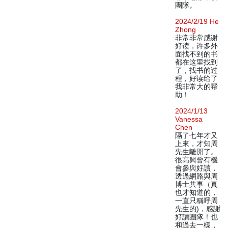
團隊。
2024/2/19 He
Zhong
非常非常感谢
好读，许多外
面找不到的书
都在这里找到
了，找书的过
程，好读给了
我非常大的帮
助！
2024/1/13
Vanessa
Chen
隔了七年才又
上來，才知周
先生離開了。
很高興曾有機
會參與好讀，
透過網路與周
博士共事（真
也才知道的，
一直只稱呼周
先生的)，感謝
好讀團隊！也
和過去一樣，