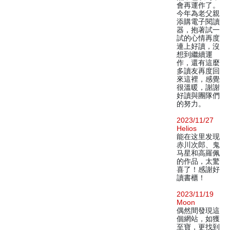
會再運作了。
今年為老父親
添購電子閱讀
器，抱著試一
試的心情再度
連上好讀，沒
想到繼續運
作，還有這麼
多讀友再度回
來這裡，感覺
很溫暖，謝謝
好讀與團隊們
的努力。
2023/11/27
Helios
能在这里发现
赤川次郎、鬼
马星和高羅佩
的作品，太驚
喜了！感謝好
讀書櫃！
2023/11/19
Moon
偶然間發現這
個網站，如獲
至寶，更找到