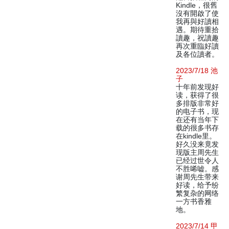
Kindle，很舊
沒有開啟了使
我再與好讀相
遇。期待重拾
讀趣，祝讀趣
再次重臨好讀
及各位讀者。
2023/7/18 池
子
十年前发现好
读，获得了很
多排版非常好
的电子书，现
在还有当年下
载的很多书存
在kindle里。
好久没来竟发
现版主周先生
已经过世令人
不胜唏嘘。感
谢周先生带来
好读，给予纷
繁复杂的网络
一方书香雅
地。
2023/7/14 甲