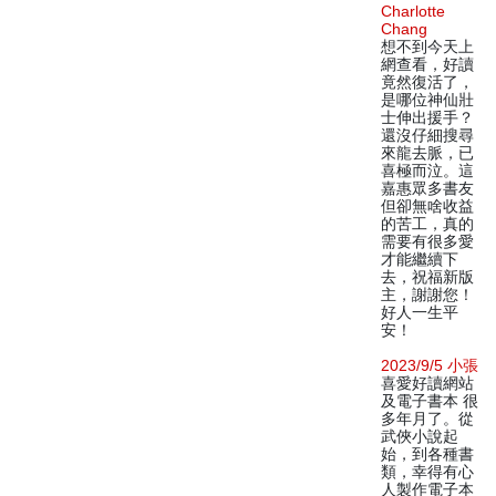
Charlotte
Chang
想不到今天上
網查看，好讀
竟然復活了，
是哪位神仙壯
士伸出援手？
還沒仔細搜尋
來龍去脈，已
喜極而泣。這
嘉惠眾多書友
但卻無啥收益
的苦工，真的
需要有很多愛
才能繼續下
去，祝福新版
主，謝謝您！
好人一生平
安！
2023/9/5 小張
喜愛好讀網站
及電子書本 很
多年月了。從
武俠小說起
始，到各種書
類，幸得有心
人製作電子本