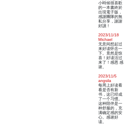
小時候很喜歡
的一本書終於
出現電子版，
感謝團隊的無
私分享，謝謝
好讀！
2023/11/18
Michael
无意间想起过
来好读怀念一
下。竟然是惊
喜！好读活过
来了！感恩 感
谢。
2023/11/5
angsila
每周上好读看
看是否有新
书，这已经成
了一个习惯。
这种陪伴是一
种舒服的，充
满确定感的安
心。感谢好
读。