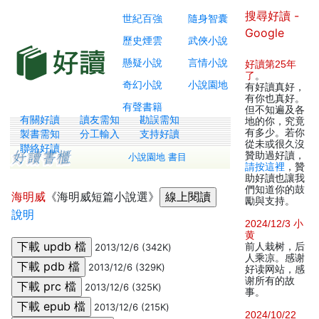
搜尋好讀 -
世紀百強
隨身智囊
Google
歷史煙雲
武俠小說
懸疑小說
言情小說
好讀第25年
了
。
奇幻小說
小說園地
有好讀真好，
有你也真好。
有聲書籍
但不知遍及各
有關好讀
讀友需知
勘誤需知
地的你，究竟
有多少。若你
製書需知
分工輸入
支持好讀
從未或很久沒
聯絡好讀
贊助過好讀，
小說園地 書目
請按這裡
，贊
助好讀也讓我
們知道你的鼓
海明威
《海明威短篇小說選》
勵與支持。
說明
2024/12/3 小
黄
前人栽树，后
2013/12/6 (342K)
人乘凉。感谢
2013/12/6 (329K)
好读网站，感
谢所有的故
2013/12/6 (325K)
事。
2013/12/6 (215K)
2024/10/22