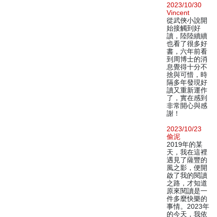
2023/10/30
Vincent
從武俠小說開
始接觸到好
讀，陸陸續續
也看了很多好
書，六年前看
到周博士的消
息覺得十分不
捨與可惜，時
隔多年發現好
讀又重新運作
了，實在感到
非常開心與感
謝！
2023/10/23
偷泥
2019年的某
天，我在這裡
遇見了薩豐的
風之影，便開
啟了我的閱讀
之路，才知道
原來閱讀是一
件多麼快樂的
事情。2023年
的今天，我依