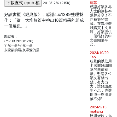
蘇菲
2013/12/6 (215K)
感謝好讀各界
人士的無私奉
好讀書櫃《經典版》，感謝sue1289整理製
獻并分享了不
同種類的書
作：「從一大堆短篇中挑出18篇精采的組成
藏。在異地難
一個選集。」
以購買中文書
籍，好讀提供
一個很好的中
勘誤表：
文書閱讀平
(mPDB 2013/12/6)
台。
孓然一身/孑然一身
灰蒙蒙的晨/灰濛濛的晨
2024/10/20
Tao
粗暴的以信用
卡感謝好讀團
隊的無償奉
獻。懇請各位
讀友有錢出
錢，有力出
力，讓好讀生
生不息，也讓
周博士恩澤廣
被不熄°
2024/9/13
maliang
感谢好读，无