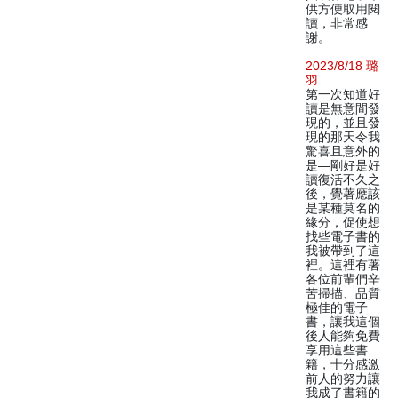
供方便取用閱
讀，非常感
謝。
2023/8/18 璐
羽
第一次知道好
讀是無意間發
現的，並且發
現的那天令我
驚喜且意外的
是—剛好是好
讀復活不久之
後，覺著應該
是某種莫名的
緣分，促使想
找些電子書的
我被帶到了這
裡。這裡有著
各位前輩們辛
苦掃描、品質
極佳的電子
書，讓我這個
後人能夠免費
享用這些書
籍，十分感激
前人的努力讓
我成了書籍的