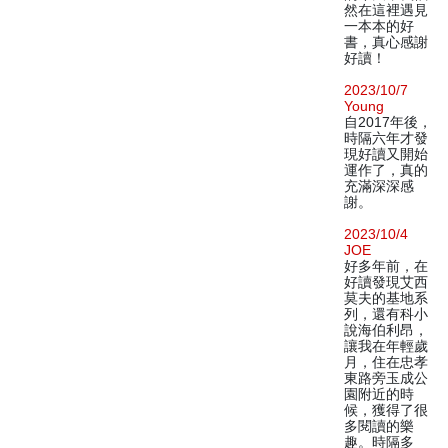
然在這裡遇見
一本本的好
書，真心感謝
好讀！
2023/10/7
Young
自2017年後，
時隔六年才發
現好讀又開始
運作了，真的
充滿深深感
謝。
2023/10/4
JOE
好多年前，在
好讀發現艾西
莫夫的基地系
列，還有科小
說海伯利昂，
讓我在年輕歲
月，住在忠孝
東路旁玉成公
園附近的時
候，獲得了很
多閱讀的樂
趣。時隔多