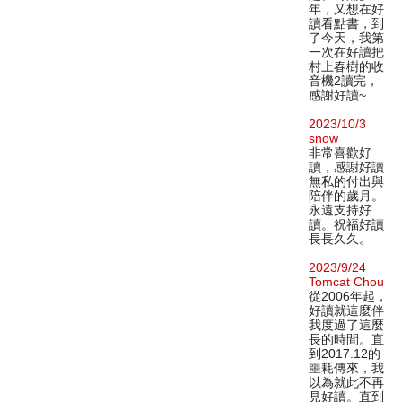
年，又想在好
讀看點書，到
了今天，我第
一次在好讀把
村上春樹的收
音機2讀完，
感謝好讀~
2023/10/3
snow
非常喜歡好
讀，感謝好讀
無私的付出與
陪伴的歲月。
永遠支持好
讀。祝福好讀
長長久久。
2023/9/24
Tomcat Chou
從2006年起，
好讀就這麼伴
我度過了這麼
長的時間。直
到2017.12的
噩耗傳來，我
以為就此不再
見好讀。直到