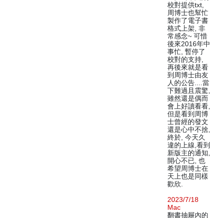
校對提供txt,
周博士也幫忙
製作了電子書
格式上架, 非
常感念~ 可惜
後來2016年中
事忙, 暫停了
校對的支持,
再後來就是看
到周博士由友
人的公告....當
下難過且震驚,
雖然還是偶而
會上好讀看看,
但是看到周博
士曾經的發文
還是心中不捨,
終於, 今天久
違的上線,看到
新版主的通知,
開心不已, 也
希望周博士在
天上也是同樣
歡欣.
2023/7/18
Mac
翻書抽屜內的