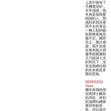
上高中後有了
手機發現的，
非常感謝。我
本身是個很愛
閱讀的人，我
感到若我活著
而不去欣賞這
一種人類的藝
術那將毫無意
義可言。總而
言之，萬分感
謝，我不知道
在每有能力買
書學校圖書館
又只能借七天
的情況下，沒
有這個網站我
的生命會是多
麼的荒蕪。
2023/12/12
Yumi
幾年前偶然得
知周博士離世
的消息，來到
好讀網站總會
覺得有點悵
然，也以為不