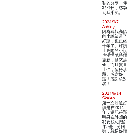
私的分享，伴
我成长，感动
到我泪流。
2024/9/7
Ashley
因為尋找高陽
的小說知道了
好讀，也已經
十年了。好讀
上高陽的小說
也慢慢地持續
更新，越來越
全，而且質量
上佳，值得珍
藏。感謝好
讀！感謝校對
者！
2024/6/14
Skelen
第一次知道好
讀是在2011
年，還記得那
時身在外國的
我要找<那些
年>是十分困
難，就是好讀