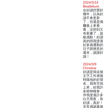
2024/3/14
Beatlebum
在好讀挖寶好
幾年，以為好
讀不會更新
了，但還是偶
爾會上來看
看，沒想到又
有新書了，超
級感動！好讀
真的陪我渡過
好多個通勤的
日子跟愜意的
週末，謝謝好
讀！
2024/3/9
Christine
好讀是我這個
文字工作者隨
時隨地的好朋
友，我有空就
上來，給我許
多精神糧食，
伴我度過許多
白天黑夜，有
好讀，真好！
非常感謝幕後