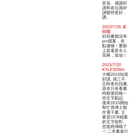
富翁。感謝好
讀和各位讓好
讀變得更好，
讚。
2023/7/26 袁
樹國
好些書都沒有
prc檔案，有
點遺憾！重新
上架還是令人
高興，加油！
2023/7/20
KYLESONG
大概2010知道
好讀, 就三不
五時來此找書,
原本只有看書
時順便回報一
些文字勘誤,
後來2015開始
幫忙周博士製
作電子書, 主
要是OCR檔案
的文字校對,
也曾經掃瞄了
一,二本書進行