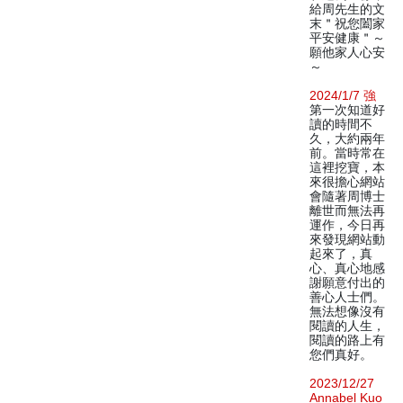
給周先生的文
末＂祝您闔家
平安健康＂～
願他家人心安
～
2024/1/7 強
第一次知道好
讀的時間不
久，大約兩年
前。當時常在
這裡挖寶，本
來很擔心網站
會隨著周博士
離世而無法再
運作，今日再
來發現網站動
起來了，真
心、真心地感
謝願意付出的
善心人士們。
無法想像沒有
閱讀的人生，
閱讀的路上有
您們真好。
2023/12/27
Annabel Kuo