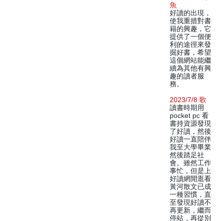
魚
好讀的出現，
使我重措對書
籍的興趣，它
提供了一個便
利的途徑來發
掘好書，希望
這個網站能繼
續為其他有興
趣的讀者服
務。
2023/7/8 歌
讀書時期用
pocket pc 看
書持資源發現
了好讀，然後
好讀一直陪伴
我至大學畢業
然後踏足社
會。雖然工作
事忙，但是上
好讀網閒逛看
黃河散文已成
一種習慣，直
至發現好讀不
再更新，繼而
停站，再從別