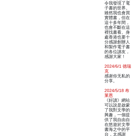
令我發現了電
子書的世界。
雖然我也會買
實體書，但在
這十多年間，
也會不斷在這
裡找書看。身
處香港也要十
分感謝創辦人
和製作電子書
的各位讀友，
感謝大家！
2024/6/1 德瑞
克
感谢你无私的
分享。
2024/5/18 布
莱恩
《好讀》網站
可以說是啟蒙
了我對文學的
興趣，一個提
供了我自由自
在悠遊於文學
書海之中的平
台，太感謝