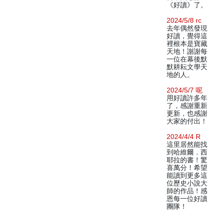
《好讀》了。
2024/5/8 rc
去年偶然發現
好讀，覺得這
裡根本是寶藏
天地！謝謝每
一位在幕後默
默耕耘文學天
地的人。
2024/5/7 呢
用好讀許多年
了，感謝重新
更新，也感謝
大家的付出！
2024/4/4 R
這里居然能找
到哈維爾．西
耶拉的書！驚
喜萬分！希望
能讀到更多這
位歷史小說大
師的作品！感
恩每一位好讀
團隊！