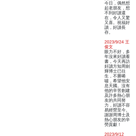
今日，偶然想
起老朋友，想
不到好讀還
在，令人又驚
又喜。祝福好
讀，好讀長
存。
2023/9/24 王
俊文
眼力不好，多
年沒來好讀看
書，今天再訪
好讀方知周劍
輝博士已往
生，不勝唏
噓，希望他安
息天國。沒有
他的辛苦創建
及許多熱心朋
友的共同努
力，好讀不容
易經營至今。
謝謝周博士及
熱心朋友的辛
勞貢獻！
2023/9/12