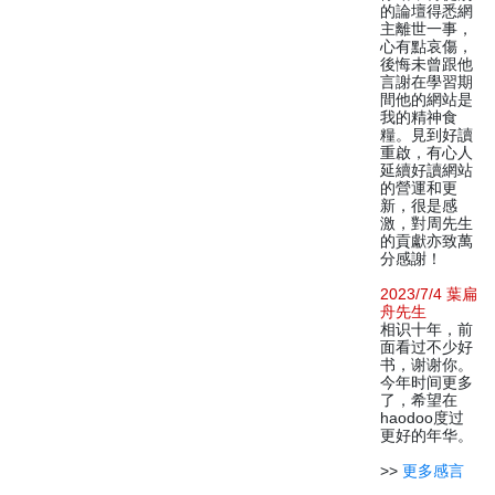
的論壇得悉網
主離世一事，
心有點哀傷，
後悔未曾跟他
言謝在學習期
間他的網站是
我的精神食
糧。見到好讀
重啟，有心人
延續好讀網站
的營運和更
新，很是感
激，對周先生
的貢獻亦致萬
分感謝！
2023/7/4 葉扁
舟先生
相识十年，前
面看过不少好
书，谢谢你。
今年时间更多
了，希望在
haodoo度过
更好的年华。
>>
更多感言