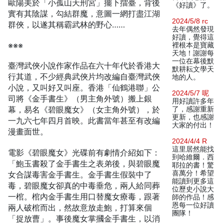
歐陽美於「小孤山天刑宮」擺下擂臺，背後
《好讀》了。
實有其陰謀，勾結群魔，意圖一網打盡江湖
2024/5/8 rc
群俠，以遂其稱霸武林的野心……
去年偶然發現
好讀，覺得這
※※※
裡根本是寶藏
天地！謝謝每
一位在幕後默
臺灣武俠小說作家作品在六十年代於香港大
默耕耘文學天
行其道，不少經典武俠片均改編自臺灣武俠
地的人。
小說，又叫好又叫座。香港「仙鶴港聯」公
2024/5/7 呢
司將《金手書生》（男主角外號）搬上銀
用好讀許多年
幕，易名《碧眼魔女》（女主角外號），於
了，感謝重新
更新，也感謝
一九六七年四月首映。此書當年甚至有改編
大家的付出！
漫畫面世。
2024/4/4 R
這里居然能找
電影《碧眼魔女》光碟前有劇情介紹如下：
到哈維爾．西
「鮑玉書殺了金手書生之表弟後，與碧眼魔
耶拉的書！驚
喜萬分！希望
女合謀毒害金手書生。金手書生假裝中了
能讀到更多這
毒，碧眼魔女卻真的中毒垂危，兩人給同葬
位歷史小說大
一棺。棺內金手書生用口替魔女療毒，跟著
師的作品！感
恩每一位好讀
兩人破棺而出，然故意放走鮑，打算來個
團隊！
「捉放曹」。事後魔女掌摑金手書生，以消