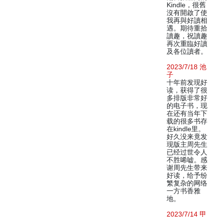
Kindle，很舊
沒有開啟了使
我再與好讀相
遇。期待重拾
讀趣，祝讀趣
再次重臨好讀
及各位讀者。
2023/7/18 池
子
十年前发现好
读，获得了很
多排版非常好
的电子书，现
在还有当年下
载的很多书存
在kindle里。
好久没来竟发
现版主周先生
已经过世令人
不胜唏嘘。感
谢周先生带来
好读，给予纷
繁复杂的网络
一方书香雅
地。
2023/7/14 甲