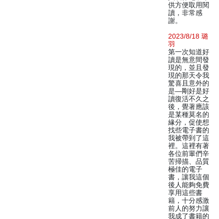
供方便取用閱
讀，非常感
謝。
2023/8/18 璐
羽
第一次知道好
讀是無意間發
現的，並且發
現的那天令我
驚喜且意外的
是—剛好是好
讀復活不久之
後，覺著應該
是某種莫名的
緣分，促使想
找些電子書的
我被帶到了這
裡。這裡有著
各位前輩們辛
苦掃描、品質
極佳的電子
書，讓我這個
後人能夠免費
享用這些書
籍，十分感激
前人的努力讓
我成了書籍的