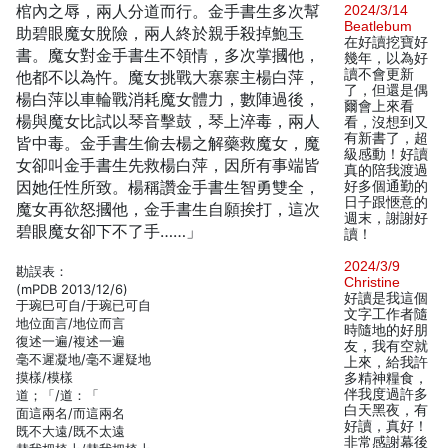
棺內之辱，兩人分道而行。金手書生多次幫
2024/3/14
Beatlebum
助碧眼魔女脫險，兩人終於親手殺掉鮑玉
在好讀挖寶好
書。魔女對金手書生不領情，多次掌摑他，
幾年，以為好
讀不會更新
他都不以為忤。魔女挑戰大寨寨主楊白萍，
了，但還是偶
楊白萍以車輪戰消耗魔女體力，數陣過後，
爾會上來看
楊與魔女比試以琴音擊鼓，琴上淬毒，兩人
看，沒想到又
有新書了，超
皆中毒。金手書生偷去楊之解藥救魔女，魔
級感動！好讀
女卻叫金手書生先救楊白萍，因所有事端皆
真的陪我渡過
因她任性所致。楊稱讚金手書生智勇雙全，
好多個通勤的
日子跟愜意的
魔女再欲怒摑他，金手書生自願挨打，這次
週末，謝謝好
碧眼魔女卻下不了手……」
讀！
2024/3/9
勘誤表：
Christine
(mPDB 2013/12/6)
好讀是我這個
于琬巳可自/于琬已可自
文字工作者隨
地位面言/地位而言
時隨地的好朋
復述一遍/複述一遍
友，我有空就
毫不遲凝地/毫不遲疑地
上來，給我許
摸樣/模樣
多精神糧食，
伴我度過許多
道；「/道：「
白天黑夜，有
面這兩名/而這兩名
好讀，真好！
既不大遠/既不太遠
非常感謝幕後