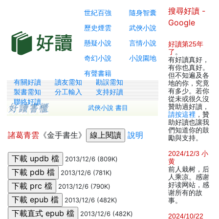
搜尋好讀 -
世紀百強
隨身智囊
Google
歷史煙雲
武俠小說
懸疑小說
言情小說
好讀第25年
了
。
奇幻小說
小說園地
有好讀真好，
有你也真好。
有聲書籍
但不知遍及各
有關好讀
讀友需知
勘誤需知
地的你，究竟
有多少。若你
製書需知
分工輸入
支持好讀
從未或很久沒
聯絡好讀
贊助過好讀，
武俠小說 書目
請按這裡
，贊
助好讀也讓我
們知道你的鼓
諸葛青雲
《金手書生》
說明
勵與支持。
2024/12/3 小
2013/12/6 (809K)
黄
前人栽树，后
2013/12/6 (781K)
人乘凉。感谢
好读网站，感
2013/12/6 (790K)
谢所有的故
2013/12/6 (482K)
事。
2013/12/6 (482K)
2024/10/22