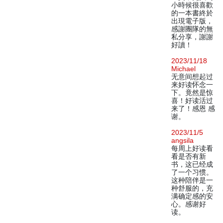
小時候很喜歡
的一本書終於
出現電子版，
感謝團隊的無
私分享，謝謝
好讀！
2023/11/18
Michael
无意间想起过
来好读怀念一
下。竟然是惊
喜！好读活过
来了！感恩 感
谢。
2023/11/5
angsila
每周上好读看
看是否有新
书，这已经成
了一个习惯。
这种陪伴是一
种舒服的，充
满确定感的安
心。感谢好
读。