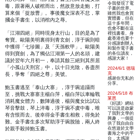
令我發現了電
毒，跟著兩人破棺而出，然故意放走鮑，打
子書的世界。
算來個「捉放曹」。事後魔女深表不忿，掌
雖然我也會買
實體書，但在
摑金手書生，以消棺內之辱。
這十多年間，
也會不斷在這
「江湖四絕」同時現身太行山，目的是為了
裡找書看。身
處香港也要十
奪寶。歐陽美明裏得到青玄劍，淳于琬則暗
分感謝創辦人
中獲得「七珍圖」及「天孫軟甲」。歐陽美
和製作電子書
得到寶劍，為了獨佔江湖第一人的名頭，建
的各位讀友，
感謝大家！
議於翌年六月初一，奉請其餘三絕到其所居
「小孤山天刑宮」中，以十日光陰，各盡所
2024/6/1 德瑞
克
長，爭奪「四絕之尊」美號。
感谢你无私的
分享。
鮑玉書逃至「泰山大寨」，淳于琬追躡而
2024/5/18 布
至，挑戰大寨寨主楊白萍，楊白萍以車輪戰
莱恩
消耗魔女體力，數陣過後，楊與魔女比試以
《好讀》網站
琴音擊鼓，琴上淬毒，淳于琬不虞中毒，唯
可以說是啟蒙
了我對文學的
有含恨而去。後幸得金手書生相救，得免於
興趣，一個提
難。金手書生多次幫助淳于琬脫險，兩人終
供了我自由自
於親手殺掉鮑玉書。
在悠遊於文學
書海之中的平
台，太感謝