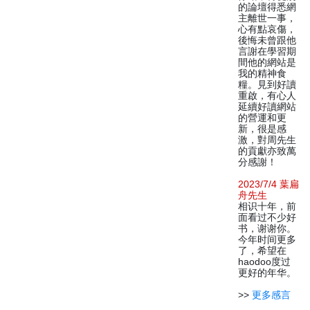
的論壇得悉網
主離世一事，
心有點哀傷，
後悔未曾跟他
言謝在學習期
間他的網站是
我的精神食
糧。見到好讀
重啟，有心人
延續好讀網站
的營運和更
新，很是感
激，對周先生
的貢獻亦致萬
分感謝！
2023/7/4 葉扁
舟先生
相识十年，前
面看过不少好
书，谢谢你。
今年时间更多
了，希望在
haodoo度过
更好的年华。
>>
更多感言