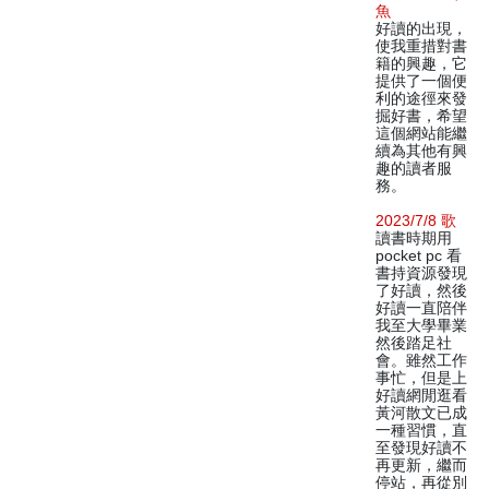
魚
好讀的出現，
使我重措對書
籍的興趣，它
提供了一個便
利的途徑來發
掘好書，希望
這個網站能繼
續為其他有興
趣的讀者服
務。
2023/7/8 歌
讀書時期用
pocket pc 看
書持資源發現
了好讀，然後
好讀一直陪伴
我至大學畢業
然後踏足社
會。雖然工作
事忙，但是上
好讀網閒逛看
黃河散文已成
一種習慣，直
至發現好讀不
再更新，繼而
停站，再從別