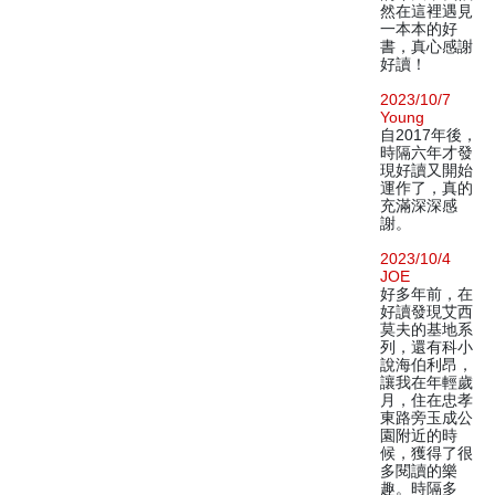
然在這裡遇見
一本本的好
書，真心感謝
好讀！
2023/10/7
Young
自2017年後，
時隔六年才發
現好讀又開始
運作了，真的
充滿深深感
謝。
2023/10/4
JOE
好多年前，在
好讀發現艾西
莫夫的基地系
列，還有科小
說海伯利昂，
讓我在年輕歲
月，住在忠孝
東路旁玉成公
園附近的時
候，獲得了很
多閱讀的樂
趣。時隔多