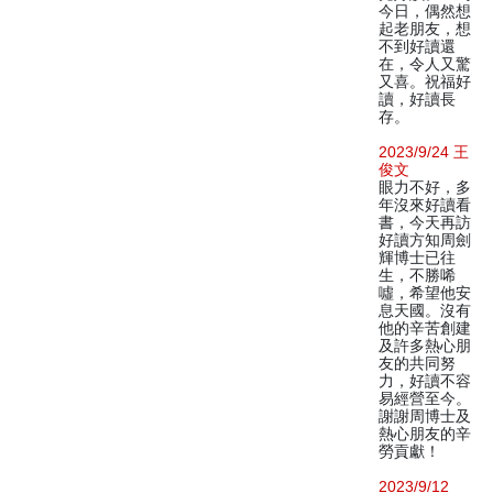
今日，偶然想
起老朋友，想
不到好讀還
在，令人又驚
又喜。祝福好
讀，好讀長
存。
2023/9/24 王
俊文
眼力不好，多
年沒來好讀看
書，今天再訪
好讀方知周劍
輝博士已往
生，不勝唏
噓，希望他安
息天國。沒有
他的辛苦創建
及許多熱心朋
友的共同努
力，好讀不容
易經營至今。
謝謝周博士及
熱心朋友的辛
勞貢獻！
2023/9/12