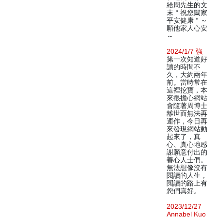
給周先生的文
末＂祝您闔家
平安健康＂～
願他家人心安
～
2024/1/7 強
第一次知道好
讀的時間不
久，大約兩年
前。當時常在
這裡挖寶，本
來很擔心網站
會隨著周博士
離世而無法再
運作，今日再
來發現網站動
起來了，真
心、真心地感
謝願意付出的
善心人士們。
無法想像沒有
閱讀的人生，
閱讀的路上有
您們真好。
2023/12/27
Annabel Kuo