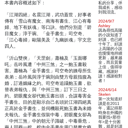
本書內容概述如下：
私的分享，伴
我成长，感动
到我泪流。
「江湖四絕」名震江湖，武功蓋世，好事者
傳有「雪山有魔女、南海有書生、江心有毒
2024/9/7
Ashley
婦、地下有妖魂」等口訣。他們分別是「碧
因為尋找高陽
目魔女」淳于琬、「金手書生」司空奇、
的小說知道了
「江心毒婦」歐陽美及「九幽妖魂」宇文悲
好讀，也已經
十年了。好讀
四人。
上高陽的小說
也慢慢地持續
「沂山雙俠」「天罡劍」蕭楠及「玉面哪
更新，越來越
全，而且質量
吒」岳吟風遭「中州三煞」之一鮑玉書殺
上佳，值得珍
害。蕭楠為「金手書生」司空奇的姨母所生
藏。感謝好
讀！感謝校對
表弟；岳吟風與淳于琬則由雙方母親指腹為
者！
婚，訂過姻緣之約。司空奇追躡鮑玉書，欲
替表弟報仇，與「中州三煞」訂下三日之
2024/6/14
Skelen
約。碧眼魔女卻代鮑玉書出頭，合謀毒害金
第一次知道好
手書生。目的是顯示自己名頭於江湖四絕真
讀是在2011
正高於金手書生，並伺機殺死鮑玉書為未婚
年，還記得那
時身在外國的
夫報仇。金手書生假裝中毒，碧眼魔女卻為
我要找<那些
「中州三煞」中的朝元子識破，中毒垂危，
年>是十分困
難，就是好讀
兩人同葬一棺。棺內金手書生用口替魔女療