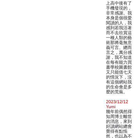
上高中後有了
手機發現的，
非常感謝。我
本身是個很愛
閱讀的人，我
感到若我活著
而不去欣賞這
一種人類的藝
術那將毫無意
義可言。總而
言之，萬分感
謝，我不知道
在每有能力買
書學校圖書館
又只能借七天
的情況下，沒
有這個網站我
的生命會是多
麼的荒蕪。
2023/12/12
Yumi
幾年前偶然得
知周博士離世
的消息，來到
好讀網站總會
覺得有點悵
然，也以為不