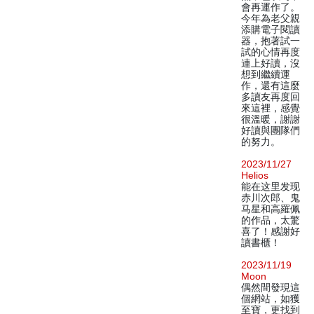
會再運作了。
今年為老父親
添購電子閱讀
器，抱著試一
試的心情再度
連上好讀，沒
想到繼續運
作，還有這麼
多讀友再度回
來這裡，感覺
很溫暖，謝謝
好讀與團隊們
的努力。
2023/11/27
Helios
能在这里发现
赤川次郎、鬼
马星和高羅佩
的作品，太驚
喜了！感謝好
讀書櫃！
2023/11/19
Moon
偶然間發現這
個網站，如獲
至寶，更找到