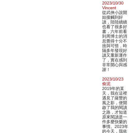
2023/10/30
Vincent
從武俠小說開
始接觸到好
讀，陸陸續續
也看了很多好
書，六年前看
到周博士的消
息覺得十分不
捨與可惜，時
隔多年發現好
讀又重新運作
了，實在感到
非常開心與感
謝！
2023/10/23
偷泥
2019年的某
天，我在這裡
遇見了薩豐的
風之影，便開
啟了我的閱讀
之路，才知道
原來閱讀是一
件多麼快樂的
事情。2023年
的今天，我依