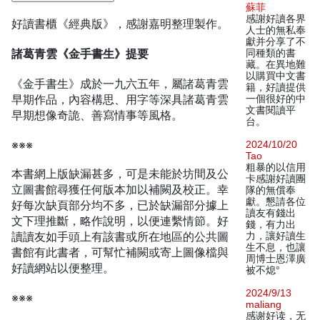
蘇菲
感謝好讀各界
好讀書櫃《經典版》，感謝嘉明整理製作。
人士的無私奉
獻并分享了不
諸葛青雲《金手書生》提要
同種類的書
藏。在異地難
以購買中文書
《金手書生》成於一九六五年，屬諸葛青雲
籍，好讀提供
早期作品，內容構思、用字等深具諸葛青雲
一個很好的中
文書閱讀平
早期想像奇詭、善寫情事等風格。
台。
※※※
2024/10/20
Tao
粗暴的以信用
本書網上版缺漏甚多，可是未能於坊間及公
卡感謝好讀團
立圖書館尋獲任何版本加以補闕及校正。幸
隊的無償奉
獻。懇請各位
好每次缺頁部分均不多，已於缺漏部分據上
讀友有錢出
文下理推斷，略作說明，以便連繫情節。好
錢，有力出
讀讀友如手頭上有該書或所在地區的公共圖
力，讓好讀生
生不息，也讓
書館有此書者，可幫忙補闕或寄上圖像檔與
周博士恩澤廣
好讀網站以便整理。
被不熄°
2024/9/13
※※※
maliang
感谢好读，无