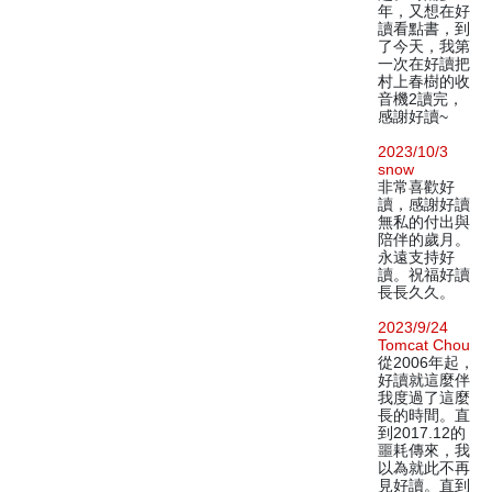
年，又想在好
讀看點書，到
了今天，我第
一次在好讀把
村上春樹的收
音機2讀完，
感謝好讀~
2023/10/3
snow
非常喜歡好
讀，感謝好讀
無私的付出與
陪伴的歲月。
永遠支持好
讀。祝福好讀
長長久久。
2023/9/24
Tomcat Chou
從2006年起，
好讀就這麼伴
我度過了這麼
長的時間。直
到2017.12的
噩耗傳來，我
以為就此不再
見好讀。直到