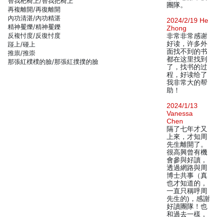
替我杷椅上/替我把椅上
團隊。
再複離開/再復離開
內功清湛/內功精湛
2024/2/19 He
精神矍爍/精神矍鑠
Zhong
反複忖度/反復忖度
非常非常感谢
好读，许多外
踫上/碰上
面找不到的书
推祟/推崇
都在这里找到
那張紅樸樸的臉/那張紅撲撲的臉
了，找书的过
程，好读给了
我非常大的帮
助！
2024/1/13
Vanessa
Chen
隔了七年才又
上來，才知周
先生離開了。
很高興曾有機
會參與好讀，
透過網路與周
博士共事（真
也才知道的，
一直只稱呼周
先生的)，感謝
好讀團隊！也
和過去一樣，