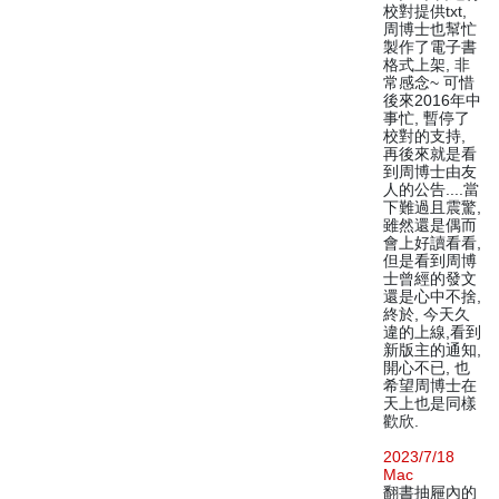
校對提供txt,
周博士也幫忙
製作了電子書
格式上架, 非
常感念~ 可惜
後來2016年中
事忙, 暫停了
校對的支持,
再後來就是看
到周博士由友
人的公告....當
下難過且震驚,
雖然還是偶而
會上好讀看看,
但是看到周博
士曾經的發文
還是心中不捨,
終於, 今天久
違的上線,看到
新版主的通知,
開心不已, 也
希望周博士在
天上也是同樣
歡欣.
2023/7/18
Mac
翻書抽屜內的