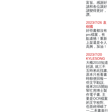
富翁。感謝好
讀和各位讓好
讀變得更好，
讚。
2023/7/26 袁
樹國
好些書都沒有
prc檔案，有
點遺憾！重新
上架還是令人
高興，加油！
2023/7/20
KYLESONG
大概2010知道
好讀, 就三不
五時來此找書,
原本只有看書
時順便回報一
些文字勘誤,
後來2015開始
幫忙周博士製
作電子書, 主
要是OCR檔案
的文字校對,
也曾經掃瞄了
一,二本書進行