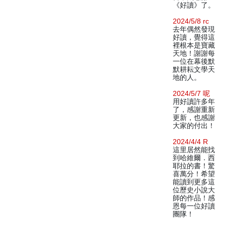
《好讀》了。
2024/5/8 rc
去年偶然發現
好讀，覺得這
裡根本是寶藏
天地！謝謝每
一位在幕後默
默耕耘文學天
地的人。
2024/5/7 呢
用好讀許多年
了，感謝重新
更新，也感謝
大家的付出！
2024/4/4 R
這里居然能找
到哈維爾．西
耶拉的書！驚
喜萬分！希望
能讀到更多這
位歷史小說大
師的作品！感
恩每一位好讀
團隊！