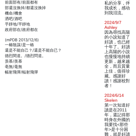
前面部有/前面都有
私的分享，伴
部還沒換掉/都還沒換掉
我成长，感动
到我泪流。
機命/機會
洒吧/酒吧
2024/9/7
乎靜地/平靜地
Ashley
政府部在/政府都在
因為尋找高陽
的小說知道了
(mPDB 2013/12/6)
好讀，也已經
一椿陰謀/是一樁
十年了。好讀
還是不能自己？/還是不能自已？
上高陽的小說
德烈間道。/德烈問道。
也慢慢地持續
羡慕/羨慕
更新，越來越
全，而且質量
亳無/毫無
上佳，值得珍
幅射飛彈/輻射飛彈
藏。感謝好
讀！感謝校對
者！
2024/6/14
Skelen
第一次知道好
讀是在2011
年，還記得那
時身在外國的
我要找<那些
年>是十分困
難，就是好讀