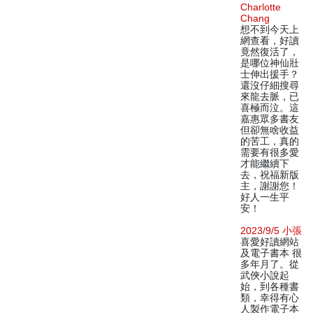
Charlotte
Chang
想不到今天上
網查看，好讀
竟然復活了，
是哪位神仙壯
士伸出援手？
還沒仔細搜尋
來龍去脈，已
喜極而泣。這
嘉惠眾多書友
但卻無啥收益
的苦工，真的
需要有很多愛
才能繼續下
去，祝福新版
主，謝謝您！
好人一生平
安！
2023/9/5 小張
喜愛好讀網站
及電子書本 很
多年月了。從
武俠小說起
始，到各種書
類，幸得有心
人製作電子本