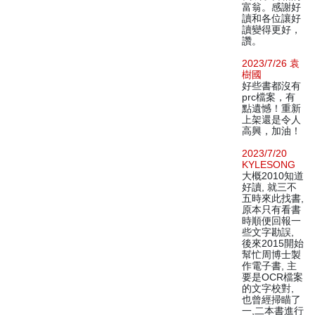
富翁。感謝好
讀和各位讓好
讀變得更好，
讚。
2023/7/26 袁
樹國
好些書都沒有
prc檔案，有
點遺憾！重新
上架還是令人
高興，加油！
2023/7/20
KYLESONG
大概2010知道
好讀, 就三不
五時來此找書,
原本只有看書
時順便回報一
些文字勘誤,
後來2015開始
幫忙周博士製
作電子書, 主
要是OCR檔案
的文字校對,
也曾經掃瞄了
一,二本書進行