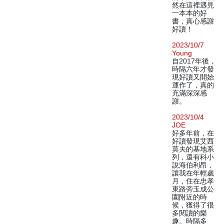
然在這裡遇見
一本本的好
書，真心感謝
好讀！
2023/10/7
Young
自2017年後，
時隔六年才發
現好讀又開始
運作了，真的
充滿深深感
謝。
2023/10/4
JOE
好多年前，在
好讀發現艾西
莫夫的基地系
列，還有科小
說海伯利昂，
讓我在年輕歲
月，住在忠孝
東路旁玉成公
園附近的時
候，獲得了很
多閱讀的樂
趣。時隔多