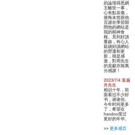
的論壇得悉網
主離世一事，
心有點哀傷，
後悔未曾跟他
言謝在學習期
間他的網站是
我的精神食
糧。見到好讀
重啟，有心人
延續好讀網站
的營運和更
新，很是感
激，對周先生
的貢獻亦致萬
分感謝！
2023/7/4 葉扁
舟先生
相识十年，前
面看过不少好
书，谢谢你。
今年时间更多
了，希望在
haodoo度过
更好的年华。
>>
更多感言