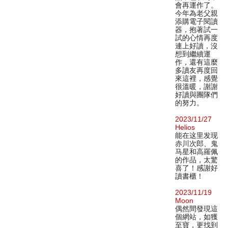
會再運作了。
今年為老父親
添購電子閱讀
器，抱著試一
試的心情再度
連上好讀，沒
想到繼續運
作，還有這麼
多讀友再度回
來這裡，感覺
很溫暖，謝謝
好讀與團隊們
的努力。
2023/11/27
Helios
能在这里发现
赤川次郎、鬼
马星和高羅佩
的作品，太驚
喜了！感謝好
讀書櫃！
2023/11/19
Moon
偶然間發現這
個網站，如獲
至寶，更找到