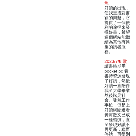
魚
好讀的出現，
使我重措對書
籍的興趣，它
提供了一個便
利的途徑來發
掘好書，希望
這個網站能繼
續為其他有興
趣的讀者服
務。
2023/7/8 歌
讀書時期用
pocket pc 看
書持資源發現
了好讀，然後
好讀一直陪伴
我至大學畢業
然後踏足社
會。雖然工作
事忙，但是上
好讀網閒逛看
黃河散文已成
一種習慣，直
至發現好讀不
再更新，繼而
停站，再從別