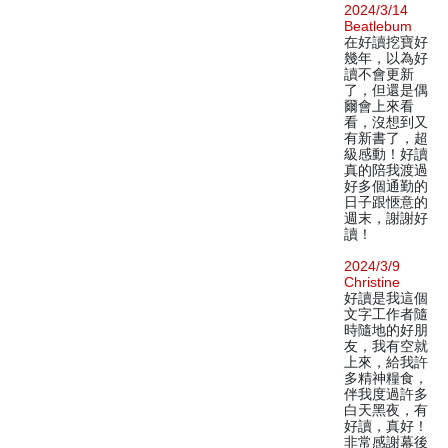
2024/3/14
Beatlebum
在好讀挖寶好
幾年，以為好
讀不會更新
了，但還是偶
爾會上來看
看，沒想到又
有新書了，超
級感動！好讀
真的陪我渡過
好多個通勤的
日子跟愜意的
週末，謝謝好
讀！
2024/3/9
Christine
好讀是我這個
文字工作者隨
時隨地的好朋
友，我有空就
上來，給我許
多精神糧食，
伴我度過許多
白天黑夜，有
好讀，真好！
非常感謝幕後