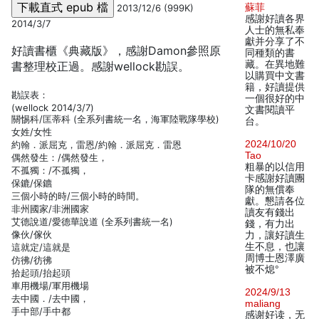
蘇菲
2013/12/6 (999K)
感謝好讀各界
2014/3/7
人士的無私奉
獻并分享了不
好讀書櫃《典藏版》，感謝Damon參照原
同種類的書
藏。在異地難
書整理校正過。感謝wellock勘誤。
以購買中文書
籍，好讀提供
勘誤表：
一個很好的中
(wellock 2014/3/7)
文書閱讀平
關惕科/匡蒂科 (全系列書統一名，海軍陸戰隊學校)
台。
女姓/女性
2024/10/20
約翰．派屈克，雷恩/約翰．派屈克．雷恩
Tao
偶然發生：/偶然發生，
粗暴的以信用
不孤獨：/不孤獨，
卡感謝好讀團
保鏕/保鑣
隊的無償奉
三個小時的時/三個小時的時間。
獻。懇請各位
非州國家/非洲國家
讀友有錢出
艾德說道/愛德華說道 (全系列書統一名)
錢，有力出
像伙/傢伙
力，讓好讀生
生不息，也讓
這就定/這就是
周博士恩澤廣
仿彿/彷彿
被不熄°
拾起頭/抬起頭
車用機場/軍用機場
2024/9/13
去中國．/去中國，
maliang
手中部/手中都
感谢好读，无