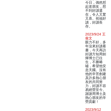
今日，偶然想
起老朋友，想
不到好讀還
在，令人又驚
又喜。祝福好
讀，好讀長
存。
2023/9/24 王
俊文
眼力不好，多
年沒來好讀看
書，今天再訪
好讀方知周劍
輝博士已往
生，不勝唏
噓，希望他安
息天國。沒有
他的辛苦創建
及許多熱心朋
友的共同努
力，好讀不容
易經營至今。
謝謝周博士及
熱心朋友的辛
勞貢獻！
2023/9/12