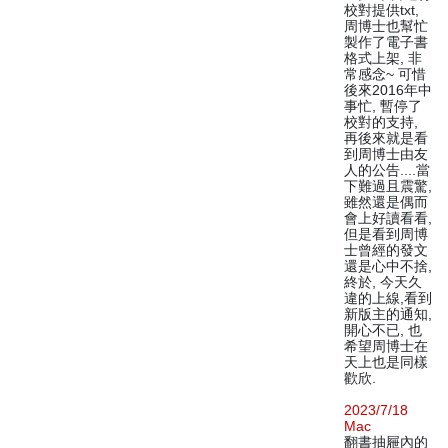
校對提供txt,
周博士也幫忙
製作了電子書
格式上架, 非
常感念~ 可惜
後來2016年中
事忙, 暫停了
校對的支持,
再後來就是看
到周博士由友
人的公告....當
下難過且震驚,
雖然還是偶而
會上好讀看看,
但是看到周博
士曾經的發文
還是心中不捨,
終於, 今天久
違的上線,看到
新版主的通知,
開心不已, 也
希望周博士在
天上也是同樣
歡欣.
2023/7/18
Mac
翻書抽屜內的