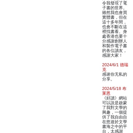
令我發現了電
子書的世界。
雖然我也會買
實體書，但在
這十多年間，
也會不斷在這
裡找書看。身
處香港也要十
分感謝創辦人
和製作電子書
的各位讀友，
感謝大家！
2024/6/1 德瑞
克
感谢你无私的
分享。
2024/5/18 布
莱恩
《好讀》網站
可以說是啟蒙
了我對文學的
興趣，一個提
供了我自由自
在悠遊於文學
書海之中的平
台，太感謝