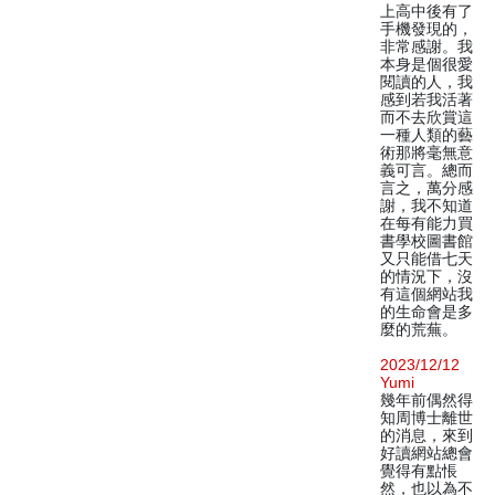
上高中後有了
手機發現的，
非常感謝。我
本身是個很愛
閱讀的人，我
感到若我活著
而不去欣賞這
一種人類的藝
術那將毫無意
義可言。總而
言之，萬分感
謝，我不知道
在每有能力買
書學校圖書館
又只能借七天
的情況下，沒
有這個網站我
的生命會是多
麼的荒蕪。
2023/12/12
Yumi
幾年前偶然得
知周博士離世
的消息，來到
好讀網站總會
覺得有點悵
然，也以為不