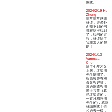
團隊。
2024/2/19 He
Zhong
非常非常感谢
好读，许多外
面找不到的书
都在这里找到
了，找书的过
程，好读给了
我非常大的帮
助！
2024/1/13
Vanessa
Chen
隔了七年才又
上來，才知周
先生離開了。
很高興曾有機
會參與好讀，
透過網路與周
博士共事（真
也才知道的，
一直只稱呼周
先生的)，感謝
好讀團隊！也
和過去一樣，