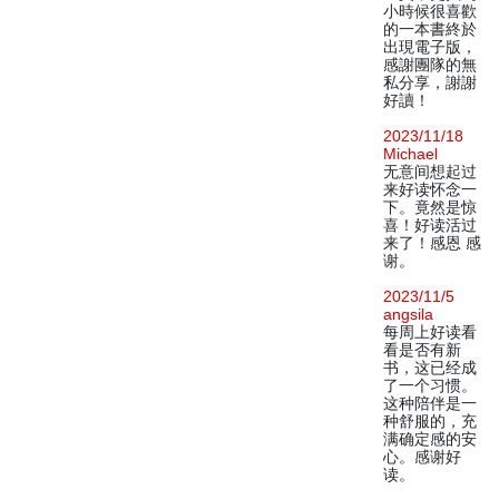
小時候很喜歡
的一本書終於
出現電子版，
感謝團隊的無
私分享，謝謝
好讀！
2023/11/18
Michael
无意间想起过
来好读怀念一
下。竟然是惊
喜！好读活过
来了！感恩 感
谢。
2023/11/5
angsila
每周上好读看
看是否有新
书，这已经成
了一个习惯。
这种陪伴是一
种舒服的，充
满确定感的安
心。感谢好
读。