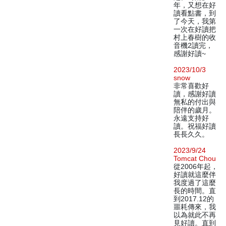
年，又想在好
讀看點書，到
了今天，我第
一次在好讀把
村上春樹的收
音機2讀完，
感謝好讀~
2023/10/3
snow
非常喜歡好
讀，感謝好讀
無私的付出與
陪伴的歲月。
永遠支持好
讀。祝福好讀
長長久久。
2023/9/24
Tomcat Chou
從2006年起，
好讀就這麼伴
我度過了這麼
長的時間。直
到2017.12的
噩耗傳來，我
以為就此不再
見好讀。直到