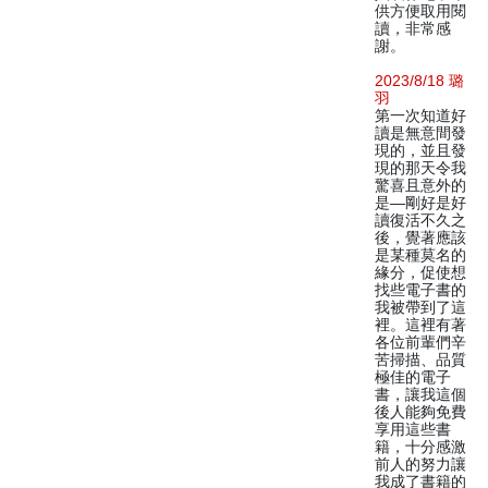
供方便取用閱
讀，非常感
謝。
2023/8/18 璐
羽
第一次知道好
讀是無意間發
現的，並且發
現的那天令我
驚喜且意外的
是—剛好是好
讀復活不久之
後，覺著應該
是某種莫名的
緣分，促使想
找些電子書的
我被帶到了這
裡。這裡有著
各位前輩們辛
苦掃描、品質
極佳的電子
書，讓我這個
後人能夠免費
享用這些書
籍，十分感激
前人的努力讓
我成了書籍的