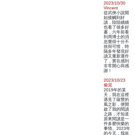
2023/10/30
Vincent
從武俠小說開
始接觸到好
讀，陸陸續續
也看了很多好
書，六年前看
到周博士的消
息覺得十分不
捨與可惜，時
隔多年發現好
讀又重新運作
了，實在感到
非常開心與感
謝！
2023/10/23
偷泥
2019年的某
天，我在這裡
遇見了薩豐的
風之影，便開
啟了我的閱讀
之路，才知道
原來閱讀是一
件多麼快樂的
事情。2023年
的今天，我依