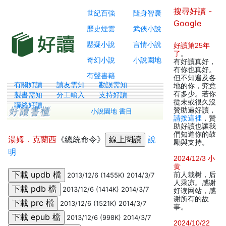
搜尋好讀 -
世紀百強
隨身智囊
Google
歷史煙雲
武俠小說
懸疑小說
言情小說
好讀第25年
了
。
奇幻小說
小說園地
有好讀真好，
有你也真好。
有聲書籍
但不知遍及各
有關好讀
讀友需知
勘誤需知
地的你，究竟
有多少。若你
製書需知
分工輸入
支持好讀
從未或很久沒
聯絡好讀
贊助過好讀，
小說園地 書目
請按這裡
，贊
助好讀也讓我
們知道你的鼓
湯姆．克蘭西
《總統命令》
說
勵與支持。
明
2024/12/3 小
黄
前人栽树，后
2013/12/6 (1455K) 2014/3/7
人乘凉。感谢
2013/12/6 (1414K) 2014/3/7
好读网站，感
谢所有的故
2013/12/6 (1521K) 2014/3/7
事。
2013/12/6 (998K) 2014/3/7
2024/10/22