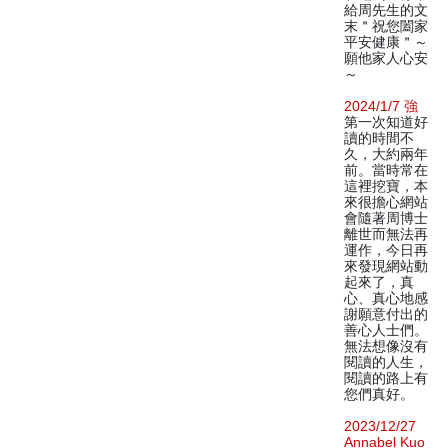
給周先生的文
末＂祝您闔家
平安健康＂～
願他家人心安
～
2024/1/7 強
第一次知道好
讀的時間不
久，大約兩年
前。當時常在
這裡挖寶，本
來很擔心網站
會隨著周博士
離世而無法再
運作，今日再
來發現網站動
起來了，真
心、真心地感
謝願意付出的
善心人士們。
無法想像沒有
閱讀的人生，
閱讀的路上有
您們真好。
2023/12/27
Annabel Kuo