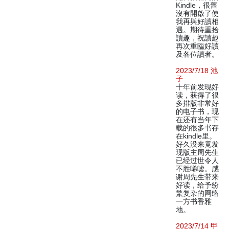
Kindle，很舊
沒有開啟了使
我再與好讀相
遇。期待重拾
讀趣，祝讀趣
再次重臨好讀
及各位讀者。
2023/7/18 池
子
十年前发现好
读，获得了很
多排版非常好
的电子书，现
在还有当年下
载的很多书存
在kindle里。
好久没来竟发
现版主周先生
已经过世令人
不胜唏嘘。感
谢周先生带来
好读，给予纷
繁复杂的网络
一方书香雅
地。
2023/7/14 甲