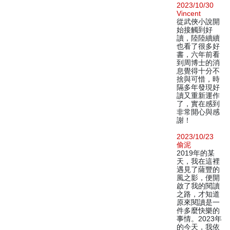
2023/10/30
Vincent
從武俠小說開
始接觸到好
讀，陸陸續續
也看了很多好
書，六年前看
到周博士的消
息覺得十分不
捨與可惜，時
隔多年發現好
讀又重新運作
了，實在感到
非常開心與感
謝！
2023/10/23
偷泥
2019年的某
天，我在這裡
遇見了薩豐的
風之影，便開
啟了我的閱讀
之路，才知道
原來閱讀是一
件多麼快樂的
事情。2023年
的今天，我依