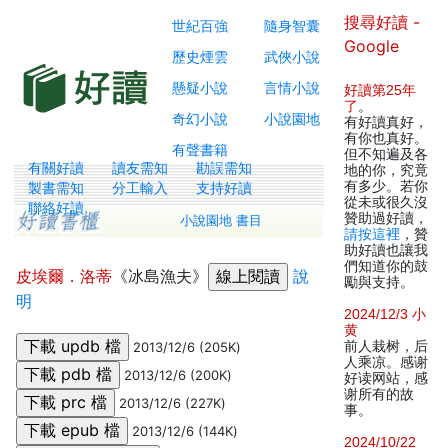
搜尋好讀 -
世紀百強
隨身智囊
Google
歷史煙雲
武俠小說
懸疑小說
言情小說
好讀第25年
了
。
奇幻小說
小說園地
有好讀真好，
有你也真好。
有聲書籍
但不知遍及各
有關好讀
讀友需知
勘誤需知
地的你，究竟
有多少。若你
製書需知
分工輸入
支持好讀
從未或很久沒
聯絡好讀
贊助過好讀，
小說園地 書目
請按這裡
，贊
助好讀也讓我
們知道你的鼓
皮埃爾．洛蒂
《冰島漁夫》
說
勵與支持。
明
2024/12/3 小
黄
前人栽树，后
2013/12/6 (205K)
人乘凉。感谢
2013/12/6 (200K)
好读网站，感
谢所有的故
2013/12/6 (227K)
事。
2013/12/6 (144K)
2024/10/22