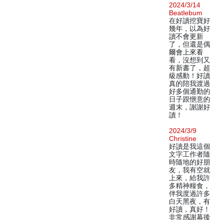
2024/3/14
Beatlebum
在好讀挖寶好
幾年，以為好
讀不會更新
了，但還是偶
爾會上來看
看，沒想到又
有新書了，超
級感動！好讀
真的陪我渡過
好多個通勤的
日子跟愜意的
週末，謝謝好
讀！
2024/3/9
Christine
好讀是我這個
文字工作者隨
時隨地的好朋
友，我有空就
上來，給我許
多精神糧食，
伴我度過許多
白天黑夜，有
好讀，真好！
非常感謝幕後