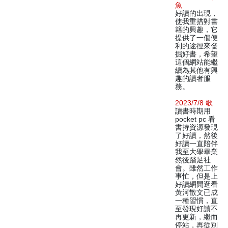
魚
好讀的出現，
使我重措對書
籍的興趣，它
提供了一個便
利的途徑來發
掘好書，希望
這個網站能繼
續為其他有興
趣的讀者服
務。
2023/7/8 歌
讀書時期用
pocket pc 看
書持資源發現
了好讀，然後
好讀一直陪伴
我至大學畢業
然後踏足社
會。雖然工作
事忙，但是上
好讀網閒逛看
黃河散文已成
一種習慣，直
至發現好讀不
再更新，繼而
停站，再從別