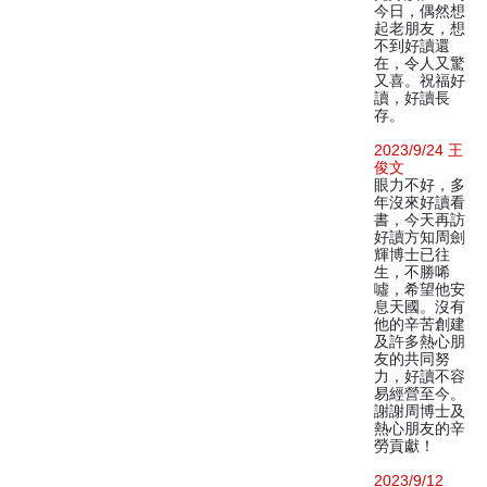
今日，偶然想
起老朋友，想
不到好讀還
在，令人又驚
又喜。祝福好
讀，好讀長
存。
2023/9/24 王
俊文
眼力不好，多
年沒來好讀看
書，今天再訪
好讀方知周劍
輝博士已往
生，不勝唏
噓，希望他安
息天國。沒有
他的辛苦創建
及許多熱心朋
友的共同努
力，好讀不容
易經營至今。
謝謝周博士及
熱心朋友的辛
勞貢獻！
2023/9/12