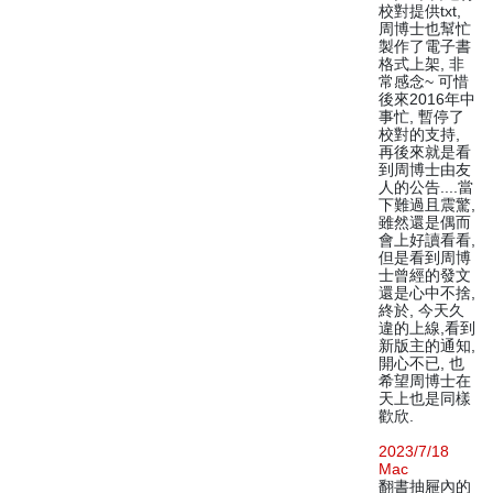
校對提供txt,
周博士也幫忙
製作了電子書
格式上架, 非
常感念~ 可惜
後來2016年中
事忙, 暫停了
校對的支持,
再後來就是看
到周博士由友
人的公告....當
下難過且震驚,
雖然還是偶而
會上好讀看看,
但是看到周博
士曾經的發文
還是心中不捨,
終於, 今天久
違的上線,看到
新版主的通知,
開心不已, 也
希望周博士在
天上也是同樣
歡欣.
2023/7/18
Mac
翻書抽屜內的