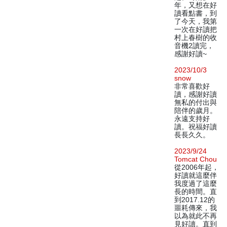
年，又想在好
讀看點書，到
了今天，我第
一次在好讀把
村上春樹的收
音機2讀完，
感謝好讀~
2023/10/3
snow
非常喜歡好
讀，感謝好讀
無私的付出與
陪伴的歲月。
永遠支持好
讀。祝福好讀
長長久久。
2023/9/24
Tomcat Chou
從2006年起，
好讀就這麼伴
我度過了這麼
長的時間。直
到2017.12的
噩耗傳來，我
以為就此不再
見好讀。直到