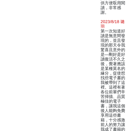
供方便取用閱
讀，非常感
謝。
2023/8/18 璐
羽
第一次知道好
讀是無意間發
現的，並且發
現的那天令我
驚喜且意外的
是—剛好是好
讀復活不久之
後，覺著應該
是某種莫名的
緣分，促使想
找些電子書的
我被帶到了這
裡。這裡有著
各位前輩們辛
苦掃描、品質
極佳的電子
書，讓我這個
後人能夠免費
享用這些書
籍，十分感激
前人的努力讓
我成了書籍的