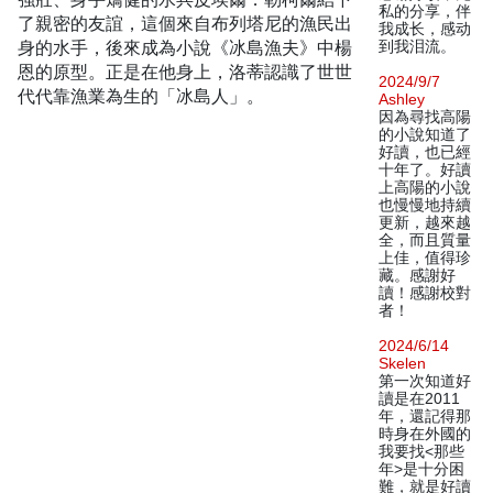
私的分享，伴
了親密的友誼，這個來自布列塔尼的漁民出
我成长，感动
身的水手，後來成為小說《冰島漁夫》中楊
到我泪流。
恩的原型。正是在他身上，洛蒂認識了世世
2024/9/7
代代靠漁業為生的「冰島人」。
Ashley
因為尋找高陽
的小說知道了
好讀，也已經
十年了。好讀
上高陽的小說
也慢慢地持續
更新，越來越
全，而且質量
上佳，值得珍
藏。感謝好
讀！感謝校對
者！
2024/6/14
Skelen
第一次知道好
讀是在2011
年，還記得那
時身在外國的
我要找<那些
年>是十分困
難，就是好讀