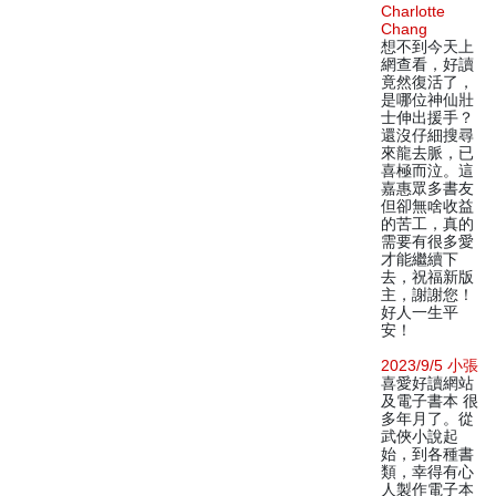
Charlotte
Chang
想不到今天上
網查看，好讀
竟然復活了，
是哪位神仙壯
士伸出援手？
還沒仔細搜尋
來龍去脈，已
喜極而泣。這
嘉惠眾多書友
但卻無啥收益
的苦工，真的
需要有很多愛
才能繼續下
去，祝福新版
主，謝謝您！
好人一生平
安！
2023/9/5 小張
喜愛好讀網站
及電子書本 很
多年月了。從
武俠小說起
始，到各種書
類，幸得有心
人製作電子本