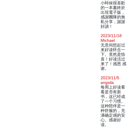
小時候很喜歡
的一本書終於
出現電子版，
感謝團隊的無
私分享，謝謝
好讀！
2023/11/18
Michael
无意间想起过
来好读怀念一
下。竟然是惊
喜！好读活过
来了！感恩 感
谢。
2023/11/5
angsila
每周上好读看
看是否有新
书，这已经成
了一个习惯。
这种陪伴是一
种舒服的，充
满确定感的安
心。感谢好
读。