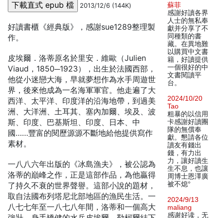
蘇菲
2013/12/6 (144K)
感謝好讀各界
人士的無私奉
好讀書櫃《經典版》，感謝sue1289整理製
獻并分享了不
同種類的書
作。
藏。在異地難
以購買中文書
皮埃爾．洛蒂原名於里安．維歐（Julien
籍，好讀提供
一個很好的中
Viaud，1850─1923），出生於法國西部，
文書閱讀平
他從小迷戀大海，早就夢想作為水手周遊世
台。
界，後來他成為一名海軍軍官。他走遍了大
2024/10/20
西洋、太平洋、印度洋的沿海地帶，到過美
Tao
洲、大洋洲、土耳其、塞內加爾、埃及、波
粗暴的以信用
斯、印度、巴基斯坦、印度、日本、中
卡感謝好讀團
隊的無償奉
國……豐富的閱歷源源不斷地給他提供寫作
獻。懇請各位
素材。
讀友有錢出
錢，有力出
力，讓好讀生
一八八六年出版的《冰島漁夫》，被公認為
生不息，也讓
洛蒂的巔峰之作，正是這部作品，為他贏得
周博士恩澤廣
被不熄°
了持久不衰的世界聲譽。這部小說的題材，
取自法國布列塔尼北部地區的漁民生活。一
2024/9/13
八七七年至一八七八年間，洛蒂和一個高大
maliang
感谢好读，无
強壯、身手矯健的水兵皮埃爾．勒柯爾結下