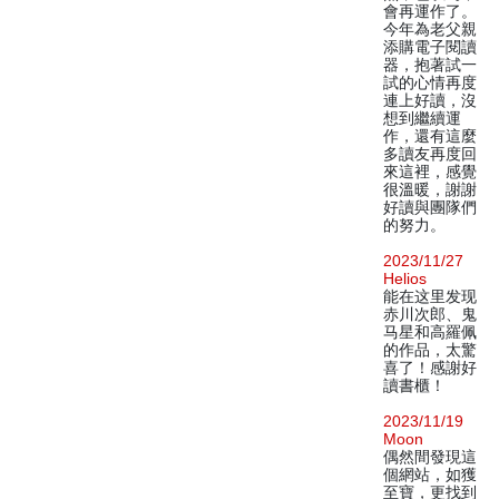
會再運作了。
今年為老父親
添購電子閱讀
器，抱著試一
試的心情再度
連上好讀，沒
想到繼續運
作，還有這麼
多讀友再度回
來這裡，感覺
很溫暖，謝謝
好讀與團隊們
的努力。
2023/11/27
Helios
能在这里发现
赤川次郎、鬼
马星和高羅佩
的作品，太驚
喜了！感謝好
讀書櫃！
2023/11/19
Moon
偶然間發現這
個網站，如獲
至寶，更找到