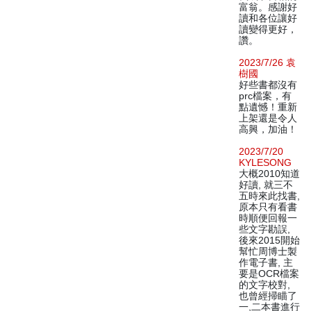
富翁。感謝好
讀和各位讓好
讀變得更好，
讚。
2023/7/26 袁
樹國
好些書都沒有
prc檔案，有
點遺憾！重新
上架還是令人
高興，加油！
2023/7/20
KYLESONG
大概2010知道
好讀, 就三不
五時來此找書,
原本只有看書
時順便回報一
些文字勘誤,
後來2015開始
幫忙周博士製
作電子書, 主
要是OCR檔案
的文字校對,
也曾經掃瞄了
一,二本書進行