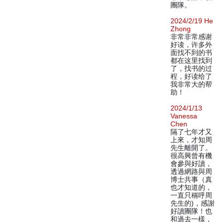
團隊。
2024/2/19 He
Zhong
非常非常感谢
好读，许多外
面找不到的书
都在这里找到
了，找书的过
程，好读给了
我非常大的帮
助！
2024/1/13
Vanessa
Chen
隔了七年才又
上來，才知周
先生離開了。
很高興曾有機
會參與好讀，
透過網路與周
博士共事（真
也才知道的，
一直只稱呼周
先生的)，感謝
好讀團隊！也
和過去一樣，