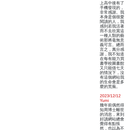
上高中後有了
手機發現的，
非常感謝。我
本身是個很愛
閱讀的人，我
感到若我活著
而不去欣賞這
一種人類的藝
術那將毫無意
義可言。總而
言之，萬分感
謝，我不知道
在每有能力買
書學校圖書館
又只能借七天
的情況下，沒
有這個網站我
的生命會是多
麼的荒蕪。
2023/12/12
Yumi
幾年前偶然得
知周博士離世
的消息，來到
好讀網站總會
覺得有點悵
然，也以為不