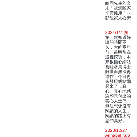
給周先生的文
末＂祝您闔家
平安健康＂～
願他家人心安
～
2024/1/7 強
第一次知道好
讀的時間不
久，大約兩年
前。當時常在
這裡挖寶，本
來很擔心網站
會隨著周博士
離世而無法再
運作，今日再
來發現網站動
起來了，真
心、真心地感
謝願意付出的
善心人士們。
無法想像沒有
閱讀的人生，
閱讀的路上有
您們真好。
2023/12/27
Annabel Kuo