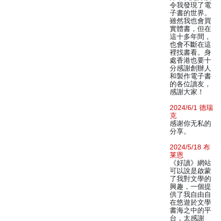
令我發現了電
子書的世界。
雖然我也會買
實體書，但在
這十多年間，
也會不斷在這
裡找書看。身
處香港也要十
分感謝創辦人
和製作電子書
的各位讀友，
感謝大家！
2024/6/1 德瑞
克
感谢你无私的
分享。
2024/5/18 布
莱恩
《好讀》網站
可以說是啟蒙
了我對文學的
興趣，一個提
供了我自由自
在悠遊於文學
書海之中的平
台，太感謝