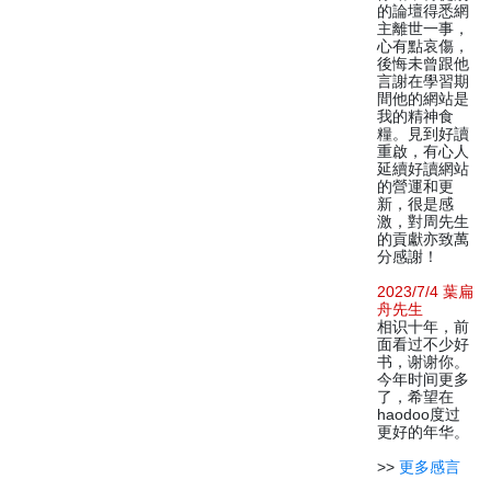
的論壇得悉網
主離世一事，
心有點哀傷，
後悔未曾跟他
言謝在學習期
間他的網站是
我的精神食
糧。見到好讀
重啟，有心人
延續好讀網站
的營運和更
新，很是感
激，對周先生
的貢獻亦致萬
分感謝！
2023/7/4 葉扁
舟先生
相识十年，前
面看过不少好
书，谢谢你。
今年时间更多
了，希望在
haodoo度过
更好的年华。
>>
更多感言