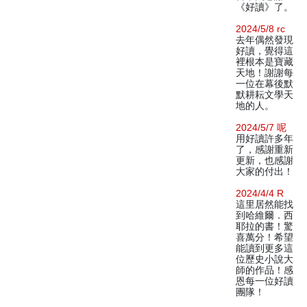
《好讀》了。
2024/5/8 rc
去年偶然發現
好讀，覺得這
裡根本是寶藏
天地！謝謝每
一位在幕後默
默耕耘文學天
地的人。
2024/5/7 呢
用好讀許多年
了，感謝重新
更新，也感謝
大家的付出！
2024/4/4 R
這里居然能找
到哈維爾．西
耶拉的書！驚
喜萬分！希望
能讀到更多這
位歷史小說大
師的作品！感
恩每一位好讀
團隊！