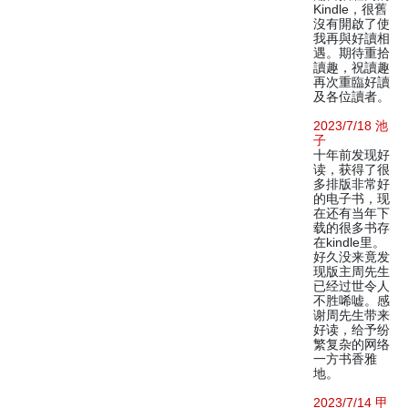
Kindle，很舊
沒有開啟了使
我再與好讀相
遇。期待重拾
讀趣，祝讀趣
再次重臨好讀
及各位讀者。
2023/7/18 池
子
十年前发现好
读，获得了很
多排版非常好
的电子书，现
在还有当年下
载的很多书存
在kindle里。
好久没来竟发
现版主周先生
已经过世令人
不胜唏嘘。感
谢周先生带来
好读，给予纷
繁复杂的网络
一方书香雅
地。
2023/7/14 甲