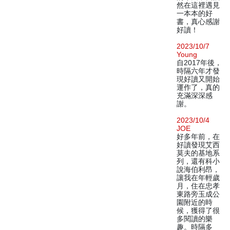
然在這裡遇見
一本本的好
書，真心感謝
好讀！
2023/10/7
Young
自2017年後，
時隔六年才發
現好讀又開始
運作了，真的
充滿深深感
謝。
2023/10/4
JOE
好多年前，在
好讀發現艾西
莫夫的基地系
列，還有科小
說海伯利昂，
讓我在年輕歲
月，住在忠孝
東路旁玉成公
園附近的時
候，獲得了很
多閱讀的樂
趣。時隔多