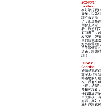
2024/3/14
Beatlebum
在好讀挖寶好
幾年，以為好
讀不會更新
了，但還是偶
爾會上來看
看，沒想到又
有新書了，超
級感動！好讀
真的陪我渡過
好多個通勤的
日子跟愜意的
週末，謝謝好
讀！
2024/3/9
Christine
好讀是我這個
文字工作者隨
時隨地的好朋
友，我有空就
上來，給我許
多精神糧食，
伴我度過許多
白天黑夜，有
好讀，真好！
非常感謝幕後