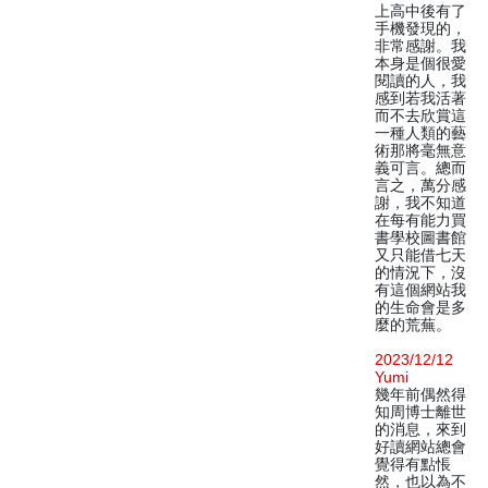
上高中後有了
手機發現的，
非常感謝。我
本身是個很愛
閱讀的人，我
感到若我活著
而不去欣賞這
一種人類的藝
術那將毫無意
義可言。總而
言之，萬分感
謝，我不知道
在每有能力買
書學校圖書館
又只能借七天
的情況下，沒
有這個網站我
的生命會是多
麼的荒蕪。
2023/12/12
Yumi
幾年前偶然得
知周博士離世
的消息，來到
好讀網站總會
覺得有點悵
然，也以為不