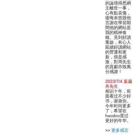
的論壇得悉網
主離世一事，
心有點哀傷，
後悔未曾跟他
言謝在學習期
間他的網站是
我的精神食
糧。見到好讀
重啟，有心人
延續好讀網站
的營運和更
新，很是感
激，對周先生
的貢獻亦致萬
分感謝！
2023/7/4 葉扁
舟先生
相识十年，前
面看过不少好
书，谢谢你。
今年时间更多
了，希望在
haodoo度过
更好的年华。
>>
更多感言