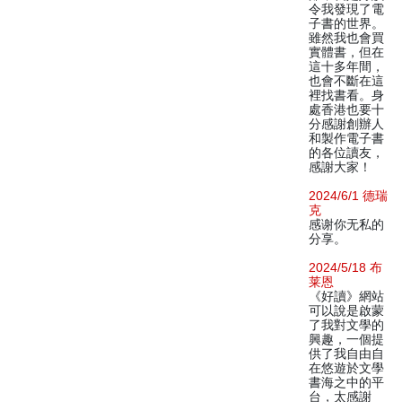
令我發現了電
子書的世界。
雖然我也會買
實體書，但在
這十多年間，
也會不斷在這
裡找書看。身
處香港也要十
分感謝創辦人
和製作電子書
的各位讀友，
感謝大家！
2024/6/1 德瑞
克
感谢你无私的
分享。
2024/5/18 布
莱恩
《好讀》網站
可以說是啟蒙
了我對文學的
興趣，一個提
供了我自由自
在悠遊於文學
書海之中的平
台，太感謝