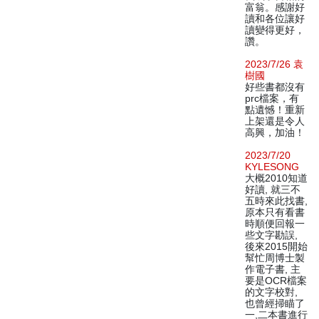
富翁。感謝好
讀和各位讓好
讀變得更好，
讚。
2023/7/26 袁
樹國
好些書都沒有
prc檔案，有
點遺憾！重新
上架還是令人
高興，加油！
2023/7/20
KYLESONG
大概2010知道
好讀, 就三不
五時來此找書,
原本只有看書
時順便回報一
些文字勘誤,
後來2015開始
幫忙周博士製
作電子書, 主
要是OCR檔案
的文字校對,
也曾經掃瞄了
一,二本書進行