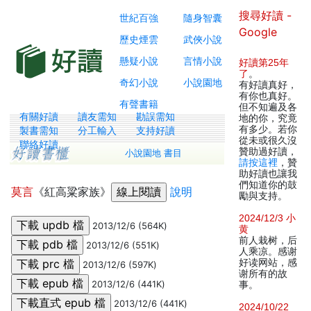
搜尋好讀 -
世紀百強
隨身智囊
Google
歷史煙雲
武俠小說
懸疑小說
言情小說
好讀第25年
了
。
奇幻小說
小說園地
有好讀真好，
有你也真好。
有聲書籍
但不知遍及各
有關好讀
讀友需知
勘誤需知
地的你，究竟
有多少。若你
製書需知
分工輸入
支持好讀
從未或很久沒
聯絡好讀
贊助過好讀，
小說園地 書目
請按這裡
，贊
助好讀也讓我
們知道你的鼓
莫言
《紅高粱家族》
說明
勵與支持。
2024/12/3 小
2013/12/6 (564K)
黄
前人栽树，后
2013/12/6 (551K)
人乘凉。感谢
好读网站，感
2013/12/6 (597K)
谢所有的故
2013/12/6 (441K)
事。
2013/12/6 (441K)
2024/10/22