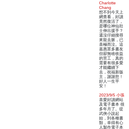
Charlotte
Chang
想不到今天上
網查看，好讀
竟然復活了，
是哪位神仙壯
士伸出援手？
還沒仔細搜尋
來龍去脈，已
喜極而泣。這
嘉惠眾多書友
但卻無啥收益
的苦工，真的
需要有很多愛
才能繼續下
去，祝福新版
主，謝謝您！
好人一生平
安！
2023/9/5 小張
喜愛好讀網站
及電子書本 很
多年月了。從
武俠小說起
始，到各種書
類，幸得有心
人製作電子本