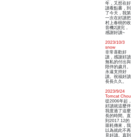
年，又想在好
讀看點書，到
了今天，我第
一次在好讀把
村上春樹的收
音機2讀完，
感謝好讀~
2023/10/3
snow
非常喜歡好
讀，感謝好讀
無私的付出與
陪伴的歲月。
永遠支持好
讀。祝福好讀
長長久久。
2023/9/24
Tomcat Chou
從2006年起，
好讀就這麼伴
我度過了這麼
長的時間。直
到2017.12的
噩耗傳來，我
以為就此不再
見好讀。直到