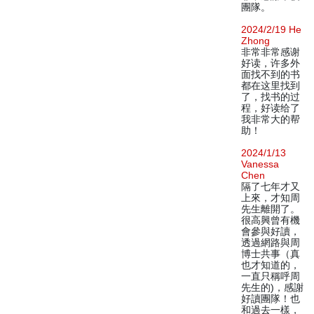
團隊。
2024/2/19 He
Zhong
非常非常感谢
好读，许多外
面找不到的书
都在这里找到
了，找书的过
程，好读给了
我非常大的帮
助！
2024/1/13
Vanessa
Chen
隔了七年才又
上來，才知周
先生離開了。
很高興曾有機
會參與好讀，
透過網路與周
博士共事（真
也才知道的，
一直只稱呼周
先生的)，感謝
好讀團隊！也
和過去一樣，