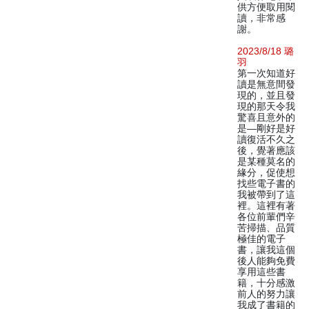
供方便取用閱
讀，非常感
謝。
2023/8/18 璐
羽
第一次知道好
讀是無意間發
現的，並且發
現的那天令我
驚喜且意外的
是—剛好是好
讀復活不久之
後，覺著應該
是某種莫名的
緣分，促使想
找些電子書的
我被帶到了這
裡。這裡有著
各位前輩們辛
苦掃描、品質
極佳的電子
書，讓我這個
後人能夠免費
享用這些書
籍，十分感激
前人的努力讓
我成了書籍的