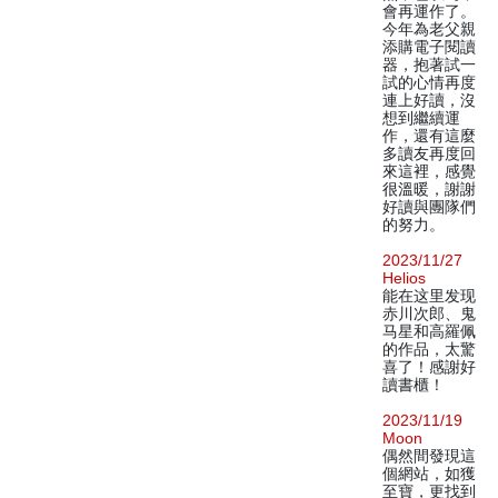
會再運作了。
今年為老父親
添購電子閱讀
器，抱著試一
試的心情再度
連上好讀，沒
想到繼續運
作，還有這麼
多讀友再度回
來這裡，感覺
很溫暖，謝謝
好讀與團隊們
的努力。
2023/11/27
Helios
能在这里发现
赤川次郎、鬼
马星和高羅佩
的作品，太驚
喜了！感謝好
讀書櫃！
2023/11/19
Moon
偶然間發現這
個網站，如獲
至寶，更找到