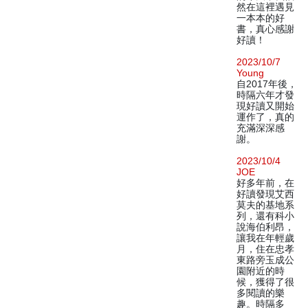
然在這裡遇見
一本本的好
書，真心感謝
好讀！
2023/10/7
Young
自2017年後，
時隔六年才發
現好讀又開始
運作了，真的
充滿深深感
謝。
2023/10/4
JOE
好多年前，在
好讀發現艾西
莫夫的基地系
列，還有科小
說海伯利昂，
讓我在年輕歲
月，住在忠孝
東路旁玉成公
園附近的時
候，獲得了很
多閱讀的樂
趣。時隔多