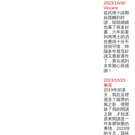
2023/10/30
Vincent
從武俠小說開
始接觸到好
讀，陸陸續續
也看了很多好
書，六年前看
到周博士的消
息覺得十分不
捨與可惜，時
隔多年發現好
讀又重新運作
了，實在感到
非常開心與感
謝！
2023/10/23
偷泥
2019年的某
天，我在這裡
遇見了薩豐的
風之影，便開
啟了我的閱讀
之路，才知道
原來閱讀是一
件多麼快樂的
事情。2023年
的今天，我依