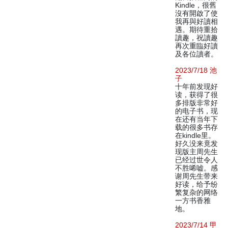
Kindle，很舊
沒有開啟了使
我再與好讀相
遇。期待重拾
讀趣，祝讀趣
再次重臨好讀
及各位讀者。
2023/7/18 池
子
十年前发现好
读，获得了很
多排版非常好
的电子书，现
在还有当年下
载的很多书存
在kindle里。
好久没来竟发
现版主周先生
已经过世令人
不胜唏嘘。感
谢周先生带来
好读，给予纷
繁复杂的网络
一方书香雅
地。
2023/7/14 甲