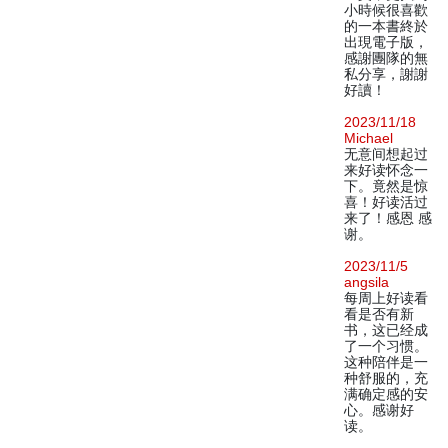
小時候很喜歡
的一本書終於
出現電子版，
感謝團隊的無
私分享，謝謝
好讀！
2023/11/18
Michael
无意间想起过
来好读怀念一
下。竟然是惊
喜！好读活过
来了！感恩 感
谢。
2023/11/5
angsila
每周上好读看
看是否有新
书，这已经成
了一个习惯。
这种陪伴是一
种舒服的，充
满确定感的安
心。感谢好
读。