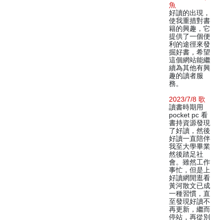
魚
好讀的出現，
使我重措對書
籍的興趣，它
提供了一個便
利的途徑來發
掘好書，希望
這個網站能繼
續為其他有興
趣的讀者服
務。
2023/7/8 歌
讀書時期用
pocket pc 看
書持資源發現
了好讀，然後
好讀一直陪伴
我至大學畢業
然後踏足社
會。雖然工作
事忙，但是上
好讀網閒逛看
黃河散文已成
一種習慣，直
至發現好讀不
再更新，繼而
停站，再從別