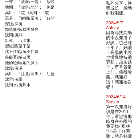
一聲；「放啦/一聲：「放啦
私的分享，伴
地問；「你是/地問：「你是
我成长，感动
高叫；「哎─/高叫：「哎─
到我泪流。
罵著；「解開/罵著：「解開
2024/9/7
深沈/深沉
Ashley
黝黑髮亮/黝黑發亮
因為尋找高陽
沈悶/沉悶
的小說知道了
出來。，/出來。
好讀，也已經
望瞭望/望了望
十年了。好讀
沈不住氣/沉不住氣
上高陽的小說
倦曲著/蜷曲著
也慢慢地持續
更新，越來越
她的瞼面/她的臉面
全，而且質量
沈浸/沉浸
上佳，值得珍
高叫；「注意/高叫：「注意
藏。感謝好
沈雷/沉雷
讀！感謝校對
沈到水/沉到水
者！
2024/6/14
Skelen
第一次知道好
讀是在2011
年，還記得那
時身在外國的
我要找<那些
年>是十分困
難，就是好讀