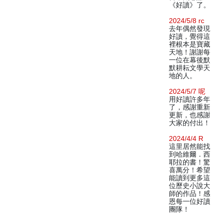
《好讀》了。
2024/5/8 rc
去年偶然發現
好讀，覺得這
裡根本是寶藏
天地！謝謝每
一位在幕後默
默耕耘文學天
地的人。
2024/5/7 呢
用好讀許多年
了，感謝重新
更新，也感謝
大家的付出！
2024/4/4 R
這里居然能找
到哈維爾．西
耶拉的書！驚
喜萬分！希望
能讀到更多這
位歷史小說大
師的作品！感
恩每一位好讀
團隊！