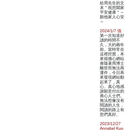
給周先生的文
末＂祝您闔家
平安健康＂～
願他家人心安
～
2024/1/7 強
第一次知道好
讀的時間不
久，大約兩年
前。當時常在
這裡挖寶，本
來很擔心網站
會隨著周博士
離世而無法再
運作，今日再
來發現網站動
起來了，真
心、真心地感
謝願意付出的
善心人士們。
無法想像沒有
閱讀的人生，
閱讀的路上有
您們真好。
2023/12/27
Annabel Kuo