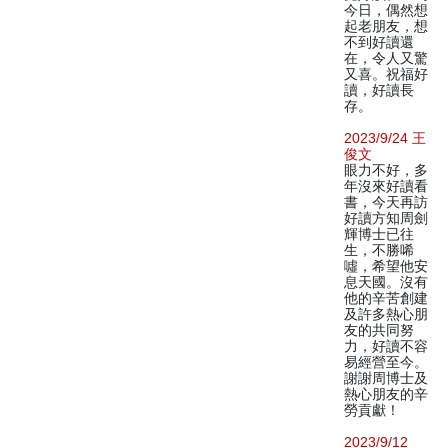
今日，偶然想
起老朋友，想
不到好讀還
在，令人又驚
又喜。祝福好
讀，好讀長
存。
2023/9/24 王
俊文
眼力不好，多
年沒來好讀看
書，今天再訪
好讀方知周劍
輝博士已往
生，不勝唏
噓，希望他安
息天國。沒有
他的辛苦創建
及許多熱心朋
友的共同努
力，好讀不容
易經營至今。
謝謝周博士及
熱心朋友的辛
勞貢獻！
2023/9/12