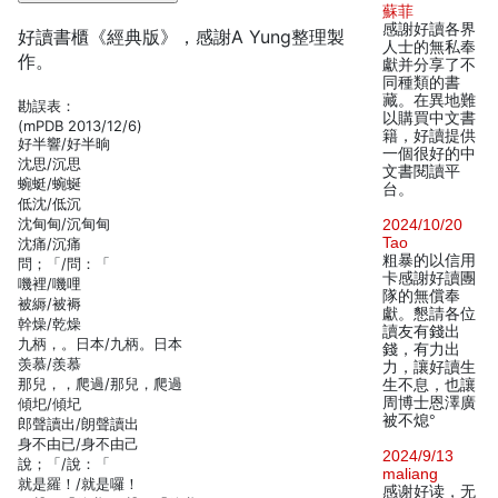
蘇菲
感謝好讀各界
好讀書櫃《經典版》，感謝A Yung整理製
人士的無私奉
作。
獻并分享了不
同種類的書
藏。在異地難
勘誤表：
以購買中文書
(mPDB 2013/12/6)
籍，好讀提供
好半響/好半晌
一個很好的中
沈思/沉思
文書閱讀平
蜿蜓/蜿蜒
台。
低沈/低沉
沈甸甸/沉甸甸
2024/10/20
Tao
沈痛/沉痛
粗暴的以信用
問；「/問：「
卡感謝好讀團
嘰裡/嘰哩
隊的無償奉
被縟/被褥
獻。懇請各位
幹燥/乾燥
讀友有錢出
九柄，。日本/九柄。日本
錢，有力出
羡慕/羨慕
力，讓好讀生
那兒，，爬過/那兒，爬過
生不息，也讓
周博士恩澤廣
傾圯/傾圮
被不熄°
郎聲讀出/朗聲讀出
身不由已/身不由己
2024/9/13
說；「/說：「
maliang
就是羅！/就是囉！
感谢好读，无