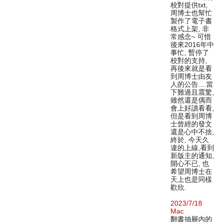
校對提供txt,
周博士也幫忙
製作了電子書
格式上架, 非
常感念~ 可惜
後來2016年中
事忙, 暫停了
校對的支持,
再後來就是看
到周博士由友
人的公告....當
下難過且震驚,
雖然還是偶而
會上好讀看看,
但是看到周博
士曾經的發文
還是心中不捨,
終於, 今天久
違的上線,看到
新版主的通知,
開心不已, 也
希望周博士在
天上也是同樣
歡欣.
2023/7/18
Mac
翻書抽屜內的