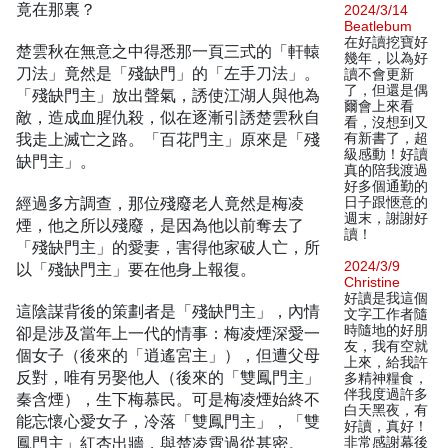
竟在那裏？
2024/3/14
Beatlebum
在好讀挖寶好
楚雲秋在無意之中得悉那一頁三式的「軒轅
幾年，以為好
刀法」竟然是「殘缺門」的「左手刀法」。
讀不會更新
了，但還是偶
「殘缺門主」放出聲氣，誘使江湖人與他為
爾會上來看
敵，造成血腥仇殺，似在逐漸引誘楚雲秋自
看，沒想到又
我走上滅亡之路。「百花門主」原來是「殘
有新書了，超
級感動！好讀
缺門主」。
真的陪我渡過
好多個通勤的
經過多方調查，那位殘廢老人竟然是梅凌
日子跟愜意的
週末，謝謝好
煙，他之所以殘廢，是因為他以前奪去了
讀！
「殘缺門主」的愛妻，害得他家破人亡，所
2024/3/9
以「殘缺門主」要在他身上報復。
Christine
好讀是我這個
這陰謀背後的策劃者是「殘缺門主」，內情
文字工作者隨
時隨地的好朋
卻是涉及當年上一代的情事：梅凌煙深愛一
友，我有空就
個女子（後來的「逍遙宮主」），但遭父母
上來，給我許
反對，唯有另娶他人（後來的「雙鳳門主」
多精神糧食，
伴我度過許多
秦含煙），生下梅慕民。可是梅凌煙始終不
白天黑夜，有
能忘懷心愛女子，冷落「雙鳳門主」，「雙
好讀，真好！
鳳門主」紅杏出牆，與楚凌霄過從甚密。
非常感謝幕後