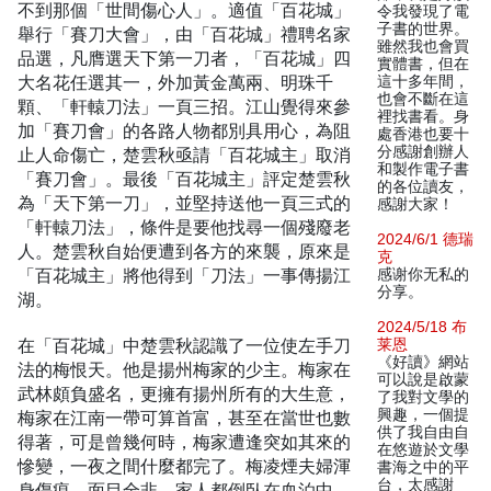
不到那個「世間傷心人」。適值「百花城」
令我發現了電
子書的世界。
舉行「賽刀大會」，由「百花城」禮聘名家
雖然我也會買
品選，凡膺選天下第一刀者，「百花城」四
實體書，但在
大名花任選其一，外加黃金萬兩、明珠千
這十多年間，
也會不斷在這
顆、「軒轅刀法」一頁三招。江山覺得來參
裡找書看。身
加「賽刀會」的各路人物都別具用心，為阻
處香港也要十
分感謝創辦人
止人命傷亡，楚雲秋亟請「百花城主」取消
和製作電子書
「賽刀會」。最後「百花城主」評定楚雲秋
的各位讀友，
為「天下第一刀」，並堅持送他一頁三式的
感謝大家！
「軒轅刀法」，條件是要他找尋一個殘廢老
2024/6/1 德瑞
人。楚雲秋自始便遭到各方的來襲，原來是
克
「百花城主」將他得到「刀法」一事傳揚江
感谢你无私的
分享。
湖。
2024/5/18 布
在「百花城」中楚雲秋認識了一位使左手刀
莱恩
《好讀》網站
法的梅恨天。他是揚州梅家的少主。梅家在
可以說是啟蒙
武林頗負盛名，更擁有揚州所有的大生意，
了我對文學的
興趣，一個提
梅家在江南一帶可算首富，甚至在當世也數
供了我自由自
得著，可是曾幾何時，梅家遭逢突如其來的
在悠遊於文學
慘變，一夜之間什麼都完了。梅凌煙夫婦渾
書海之中的平
台，太感謝
身傷痕，面目全非，家人都倒臥在血泊中，