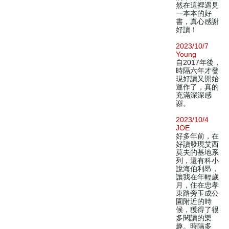
然在這裡遇見
一本本的好
書，真心感謝
好讀！
2023/10/7
Young
自2017年後，
時隔六年才發
現好讀又開始
運作了，真的
充滿深深感
謝。
2023/10/4
JOE
好多年前，在
好讀發現艾西
莫夫的基地系
列，還有科小
說海伯利昂，
讓我在年輕歲
月，住在忠孝
東路旁玉成公
園附近的時
候，獲得了很
多閱讀的樂
趣。時隔多