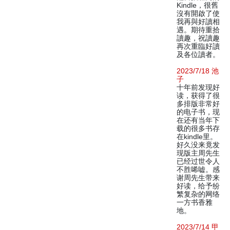
Kindle，很舊
沒有開啟了使
我再與好讀相
遇。期待重拾
讀趣，祝讀趣
再次重臨好讀
及各位讀者。
2023/7/18 池
子
十年前发现好
读，获得了很
多排版非常好
的电子书，现
在还有当年下
载的很多书存
在kindle里。
好久没来竟发
现版主周先生
已经过世令人
不胜唏嘘。感
谢周先生带来
好读，给予纷
繁复杂的网络
一方书香雅
地。
2023/7/14 甲