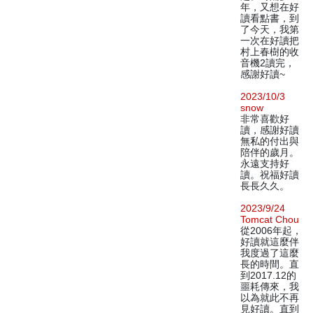
年，又想在好
讀看點書，到
了今天，我第
一次在好讀把
村上春樹的收
音機2讀完，
感謝好讀~
2023/10/3
snow
非常喜歡好
讀，感謝好讀
無私的付出與
陪伴的歲月。
永遠支持好
讀。祝福好讀
長長久久。
2023/9/24
Tomcat Chou
從2006年起，
好讀就這麼伴
我度過了這麼
長的時間。直
到2017.12的
噩耗傳來，我
以為就此不再
見好讀。直到