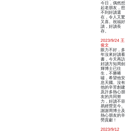
今日，偶然想
起老朋友，想
不到好讀還
在，令人又驚
又喜。祝福好
讀，好讀長
存。
2023/9/24 王
俊文
眼力不好，多
年沒來好讀看
書，今天再訪
好讀方知周劍
輝博士已往
生，不勝唏
噓，希望他安
息天國。沒有
他的辛苦創建
及許多熱心朋
友的共同努
力，好讀不容
易經營至今。
謝謝周博士及
熱心朋友的辛
勞貢獻！
2023/9/12