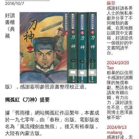
蘇菲
2016/10/7
感謝好讀各界
人士的無私奉
好讀
獻并分享了不
書櫃
同種類的書
藏。在異地難
《典
以購買中文書
藏
籍，好讀提供
一個很好的中
文書閱讀平
台。
2024/10/20
Tao
粗暴的以信用
卡感謝好讀團
隊的無償奉
版》，感謝嘉明參照原書整理校正過。
獻。懇請各位
讀友有錢出
錢，有力出
獨孤紅《刀神》提要
力，讓好讀生
生不息，也讓
據「舊雨樓」網站獨孤紅作品繫年，本書成
周博士恩澤廣
被不熄°
於一九七零年，由「春秋」出版。電影版改
名為「風流殘劍血無痕」。後又有裕泰版，
2024/9/13
maliang
大陸有內蒙古版。
感谢好读，无