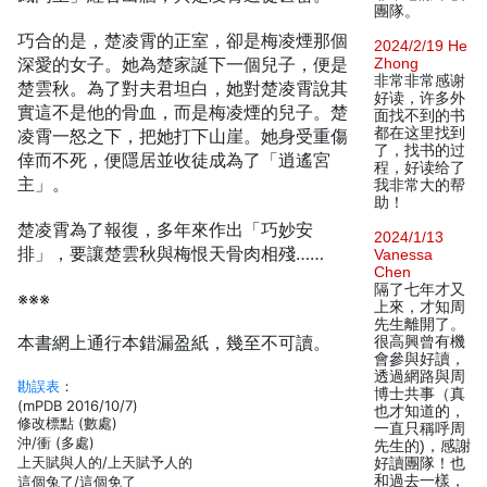
團隊。
巧合的是，楚凌霄的正室，卻是梅凌煙那個
2024/2/19 He
深愛的女子。她為楚家誕下一個兒子，便是
Zhong
非常非常感谢
楚雲秋。為了對夫君坦白，她對楚凌霄說其
好读，许多外
實這不是他的骨血，而是梅凌煙的兒子。楚
面找不到的书
都在这里找到
凌霄一怒之下，把她打下山崖。她身受重傷
了，找书的过
倖而不死，便隱居並收徒成為了「逍遙宮
程，好读给了
主」。
我非常大的帮
助！
楚凌霄為了報復，多年來作出「巧妙安
2024/1/13
排」，要讓楚雲秋與梅恨天骨肉相殘……
Vanessa
Chen
隔了七年才又
※※※
上來，才知周
先生離開了。
本書網上通行本錯漏盈紙，幾至不可讀。
很高興曾有機
會參與好讀，
透過網路與周
勘誤表
：
博士共事（真
(mPDB 2016/10/7)
也才知道的，
修改標點 (數處)
一直只稱呼周
沖/衝 (多處)
先生的)，感謝
上天賦與人的/上天賦予人的
好讀團隊！也
和過去一樣，
這個兔了/這個免了