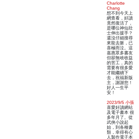
Charlotte
Chang
想不到今天上
網查看，好讀
竟然復活了，
是哪位神仙壯
士伸出援手？
還沒仔細搜尋
來龍去脈，已
喜極而泣。這
嘉惠眾多書友
但卻無啥收益
的苦工，真的
需要有很多愛
才能繼續下
去，祝福新版
主，謝謝您！
好人一生平
安！
2023/9/5 小張
喜愛好讀網站
及電子書本 很
多年月了。從
武俠小說起
始，到各種書
類，幸得有心
人製作電子本