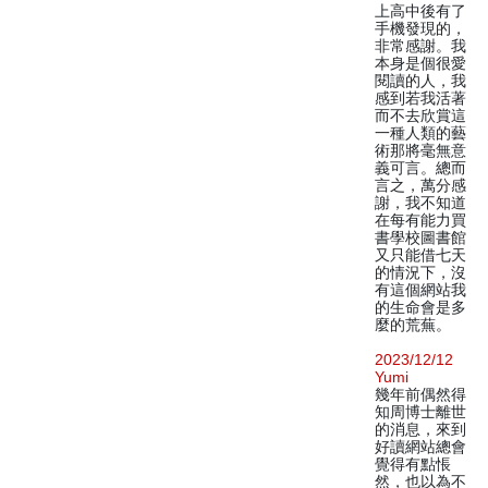
上高中後有了
手機發現的，
非常感謝。我
本身是個很愛
閱讀的人，我
感到若我活著
而不去欣賞這
一種人類的藝
術那將毫無意
義可言。總而
言之，萬分感
謝，我不知道
在每有能力買
書學校圖書館
又只能借七天
的情況下，沒
有這個網站我
的生命會是多
麼的荒蕪。
2023/12/12
Yumi
幾年前偶然得
知周博士離世
的消息，來到
好讀網站總會
覺得有點悵
然，也以為不