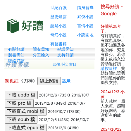
搜尋好讀 -
世紀百強
隨身智囊
Google
歷史煙雲
武俠小說
懸疑小說
言情小說
好讀第25年
了
。
奇幻小說
小說園地
有好讀真好，
有你也真好。
有聲書籍
但不知遍及各
有關好讀
讀友需知
勘誤需知
地的你，究竟
有多少。若你
製書需知
分工輸入
支持好讀
從未或很久沒
聯絡好讀
贊助過好讀，
武俠小說 書目
請按這裡
，贊
助好讀也讓我
們知道你的鼓
獨孤紅
《刀神》
說明
勵與支持。
2024/12/3 小
2013/12/6 (733K) 2016/10/7
黄
前人栽树，后
2013/12/6 (649K) 2016/10/7
人乘凉。感谢
好读网站，感
2016/10/7 (1783K)
谢所有的故
2013/12/6 (418K) 2016/10/7
事。
2013/12/6 (418K)
2024/10/22