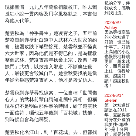
私的分享，伴
現據臺灣一九九八年萬象初版校正。唯以獨
我成长，感动
到我泪流。
孤紅小說一貫內容及用字風格觀之，本書似
為他人代筆。
2024/9/7
Ashley
因為尋找高陽
楚雲秋為「神手書生」楚凌霄之子。五年前
的小說知道了
楚凌霄到赤壁赴白道中人武林六大世家的約
好讀，也已經
會，被圍攻跌下峭壁慘死。楚雲秋並不怪責
十年了。好讀
上高陽的小說
六大世家，因為他們是不得已的，是為拯救
也慢慢地持續
整個武林。楚凌霄當年捨棄正宗，改習「殘
更新，越來越
缺門」武功，以致走入邪道，不斷瘋狂殺
全，而且質量
上佳，值得珍
人，最後更會毀滅自己。楚雲秋要找的是當
藏。感謝好
年從旁蠱惑楚凌霄的人，他才是殺父仇人。
讀！感謝校對
者！
楚雲秋到赤壁尋找線索，一位自稱「世間傷
2024/6/14
心人」的武林前輩自謂知道箇中真相，但稱
Skelen
第一次知道好
現在仍不是明白那件事的時間，給了楚雲秋
讀是在2011
一面信符，囑他五年後到「百花城」找他，
年，還記得那
到時候自會為他釋疑。
時身在外國的
我要找<那些
年>是十分困
楚雲秋化名江山，到「百花城」去，但卻找
難，就是好讀