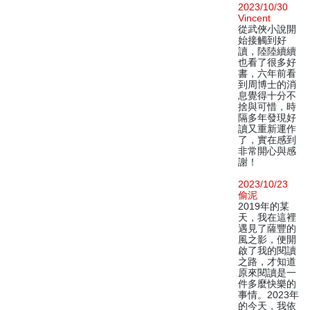
2023/10/30
Vincent
從武俠小說開
始接觸到好
讀，陸陸續續
也看了很多好
書，六年前看
到周博士的消
息覺得十分不
捨與可惜，時
隔多年發現好
讀又重新運作
了，實在感到
非常開心與感
謝！
2023/10/23
偷泥
2019年的某
天，我在這裡
遇見了薩豐的
風之影，便開
啟了我的閱讀
之路，才知道
原來閱讀是一
件多麼快樂的
事情。2023年
的今天，我依