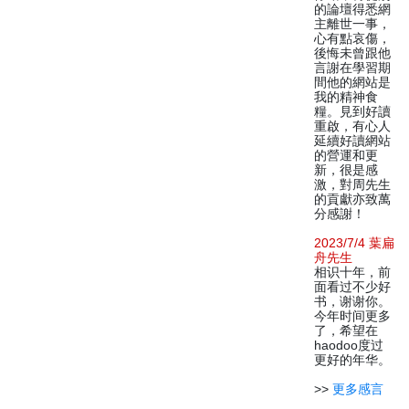
的論壇得悉網
主離世一事，
心有點哀傷，
後悔未曾跟他
言謝在學習期
間他的網站是
我的精神食
糧。見到好讀
重啟，有心人
延續好讀網站
的營運和更
新，很是感
激，對周先生
的貢獻亦致萬
分感謝！
2023/7/4 葉扁
舟先生
相识十年，前
面看过不少好
书，谢谢你。
今年时间更多
了，希望在
haodoo度过
更好的年华。
>>
更多感言