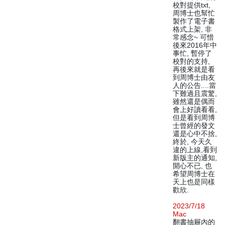
校對提供txt,
周博士也幫忙
製作了電子書
格式上架, 非
常感念~ 可惜
後來2016年中
事忙, 暫停了
校對的支持,
再後來就是看
到周博士由友
人的公告....當
下難過且震驚,
雖然還是偶而
會上好讀看看,
但是看到周博
士曾經的發文
還是心中不捨,
終於, 今天久
違的上線,看到
新版主的通知,
開心不已, 也
希望周博士在
天上也是同樣
歡欣.
2023/7/18
Mac
翻書抽屜內的