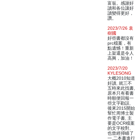
富翁。感謝好
讀和各位讓好
讀變得更好，
讚。
2023/7/26 袁
樹國
好些書都沒有
prc檔案，有
點遺憾！重新
上架還是令人
高興，加油！
2023/7/20
KYLESONG
大概2010知道
好讀, 就三不
五時來此找書,
原本只有看書
時順便回報一
些文字勘誤,
後來2015開始
幫忙周博士製
作電子書, 主
要是OCR檔案
的文字校對,
也曾經掃瞄了
一,二本書進行