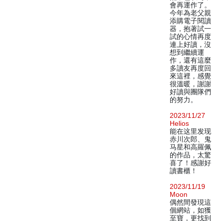
會再運作了。
今年為老父親
添購電子閱讀
器，抱著試一
試的心情再度
連上好讀，沒
想到繼續運
作，還有這麼
多讀友再度回
來這裡，感覺
很溫暖，謝謝
好讀與團隊們
的努力。
2023/11/27
Helios
能在这里发现
赤川次郎、鬼
马星和高羅佩
的作品，太驚
喜了！感謝好
讀書櫃！
2023/11/19
Moon
偶然間發現這
個網站，如獲
至寶，更找到