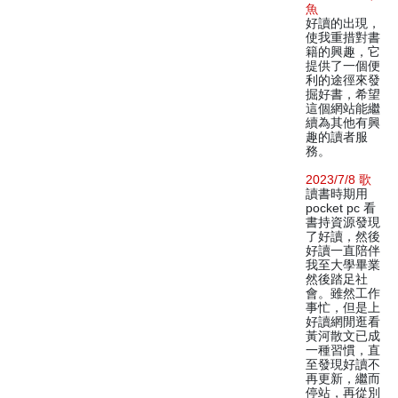
魚
好讀的出現，
使我重措對書
籍的興趣，它
提供了一個便
利的途徑來發
掘好書，希望
這個網站能繼
續為其他有興
趣的讀者服
務。
2023/7/8 歌
讀書時期用
pocket pc 看
書持資源發現
了好讀，然後
好讀一直陪伴
我至大學畢業
然後踏足社
會。雖然工作
事忙，但是上
好讀網閒逛看
黃河散文已成
一種習慣，直
至發現好讀不
再更新，繼而
停站，再從別