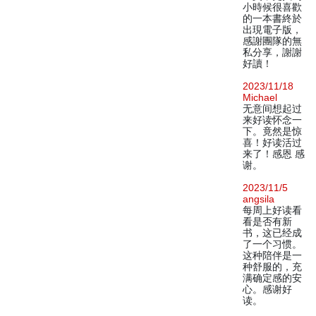
小時候很喜歡
的一本書終於
出現電子版，
感謝團隊的無
私分享，謝謝
好讀！
2023/11/18
Michael
无意间想起过
来好读怀念一
下。竟然是惊
喜！好读活过
来了！感恩 感
谢。
2023/11/5
angsila
每周上好读看
看是否有新
书，这已经成
了一个习惯。
这种陪伴是一
种舒服的，充
满确定感的安
心。感谢好
读。