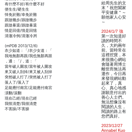
給周先生的文
有什塺不好/有什麼不好
末＂祝您闔家
便生生/硬生生
平安健康＂～
悻免於難/幸免於難
願他家人心安
跟蹌幾步/踉蹌幾步
～
跟蹌暴退/踉蹌暴退
情是回億/情是回憶
2024/1/7 強
清澈冷例/清澈冷冽
第一次知道好
讀的時間不
久，大約兩年
(mPDB 2013/12/6)
前。當時常在
衣少如道：「/衣少女道：「
這裡挖寶，本
我地無顏再跟/我也無顏再跟
來很擔心網站
，通：「/，道：「
會隨著周博士
當年破人圍攻/當年被人圍攻
離世而無法再
來又破人刮掉/來又被人刮掉
運作，今日再
突然破人打了/突然被人打了
來發現網站動
落人了/落入了
起來了，真
足能應忖南宮/足能應付南宮
心、真心地感
謝願意付出的
滖翻/滾翻
善心人士們。
現在己經/現在已經
無法想像沒有
我恨清楚/我很清楚
閱讀的人生，
不害躁/不害臊
閱讀的路上有
您們真好。
2023/12/27
Annabel Kuo