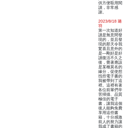
供方便取用閱
讀，非常感
謝。
2023/8/18 璐
羽
第一次知道好
讀是無意間發
現的，並且發
現的那天令我
驚喜且意外的
是—剛好是好
讀復活不久之
後，覺著應該
是某種莫名的
緣分，促使想
找些電子書的
我被帶到了這
裡。這裡有著
各位前輩們辛
苦掃描、品質
極佳的電子
書，讓我這個
後人能夠免費
享用這些書
籍，十分感激
前人的努力讓
我成了書籍的