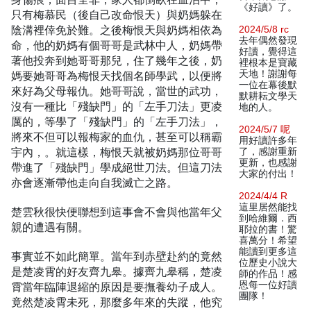
《好讀》了。
只有梅慕民（後自己改命恨天）與奶媽躲在
陰溝裡倖免於難。之後梅恨天與奶媽相依為
2024/5/8 rc
去年偶然發現
命，他的奶媽有個哥哥是武林中人，奶媽帶
好讀，覺得這
著他投奔到她哥哥那兒，住了幾年之後，奶
裡根本是寶藏
天地！謝謝每
媽要她哥哥為梅恨天找個名師學武，以便將
一位在幕後默
來好為父母報仇。她哥哥說，當世的武功，
默耕耘文學天
沒有一種比「殘缺門」的「左手刀法」更凌
地的人。
厲的，等學了「殘缺門」的「左手刀法」，
2024/5/7 呢
將來不但可以報梅家的血仇，甚至可以稱霸
用好讀許多年
宇內，。就這樣，梅恨天就被奶媽那位哥哥
了，感謝重新
更新，也感謝
帶進了「殘缺門」學成絕世刀法。但這刀法
大家的付出！
亦會逐漸帶他走向自我滅亡之路。
2024/4/4 R
這里居然能找
楚雲秋很快便聯想到這事會不會與他當年父
到哈維爾．西
親的遭遇有關。
耶拉的書！驚
喜萬分！希望
能讀到更多這
事實並不如此簡單。當年到赤壁赴約的竟然
位歷史小說大
是楚凌霄的好友齊九皋。據齊九皋稱，楚凌
師的作品！感
恩每一位好讀
霄當年臨陣退縮的原因是要撫養幼子成人。
團隊！
竟然楚凌霄未死，那麼多年來的失蹤，他究