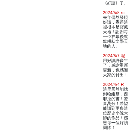
《好讀》了。
2024/5/8 rc
去年偶然發現
好讀，覺得這
裡根本是寶藏
天地！謝謝每
一位在幕後默
默耕耘文學天
地的人。
2024/5/7 呢
用好讀許多年
了，感謝重新
更新，也感謝
大家的付出！
2024/4/4 R
這里居然能找
到哈維爾．西
耶拉的書！驚
喜萬分！希望
能讀到更多這
位歷史小說大
師的作品！感
恩每一位好讀
團隊！