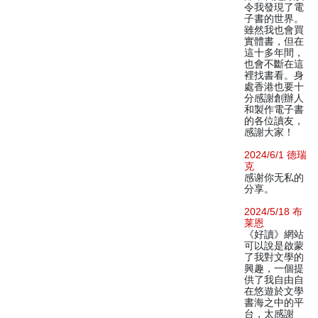
令我發現了電
子書的世界。
雖然我也會買
實體書，但在
這十多年間，
也會不斷在這
裡找書看。身
處香港也要十
分感謝創辦人
和製作電子書
的各位讀友，
感謝大家！
2024/6/1 德瑞
克
感谢你无私的
分享。
2024/5/18 布
莱恩
《好讀》網站
可以說是啟蒙
了我對文學的
興趣，一個提
供了我自由自
在悠遊於文學
書海之中的平
台，太感謝