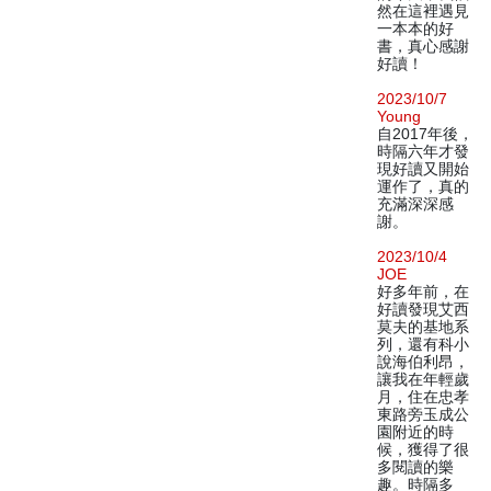
然在這裡遇見
一本本的好
書，真心感謝
好讀！
2023/10/7
Young
自2017年後，
時隔六年才發
現好讀又開始
運作了，真的
充滿深深感
謝。
2023/10/4
JOE
好多年前，在
好讀發現艾西
莫夫的基地系
列，還有科小
說海伯利昂，
讓我在年輕歲
月，住在忠孝
東路旁玉成公
園附近的時
候，獲得了很
多閱讀的樂
趣。時隔多