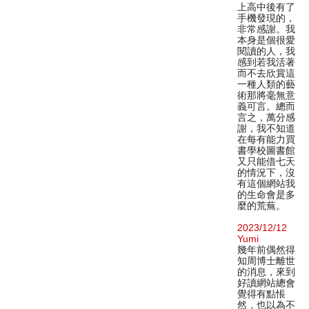
上高中後有了
手機發現的，
非常感謝。我
本身是個很愛
閱讀的人，我
感到若我活著
而不去欣賞這
一種人類的藝
術那將毫無意
義可言。總而
言之，萬分感
謝，我不知道
在每有能力買
書學校圖書館
又只能借七天
的情況下，沒
有這個網站我
的生命會是多
麼的荒蕪。
2023/12/12
Yumi
幾年前偶然得
知周博士離世
的消息，來到
好讀網站總會
覺得有點悵
然，也以為不