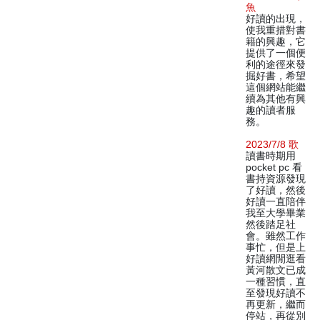
魚
好讀的出現，
使我重措對書
籍的興趣，它
提供了一個便
利的途徑來發
掘好書，希望
這個網站能繼
續為其他有興
趣的讀者服
務。
2023/7/8 歌
讀書時期用
pocket pc 看
書持資源發現
了好讀，然後
好讀一直陪伴
我至大學畢業
然後踏足社
會。雖然工作
事忙，但是上
好讀網閒逛看
黃河散文已成
一種習慣，直
至發現好讀不
再更新，繼而
停站，再從別