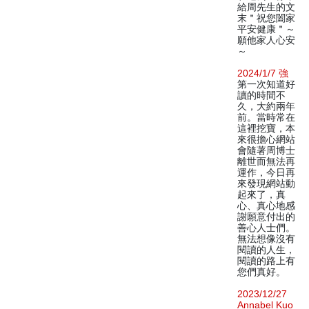
給周先生的文
末＂祝您闔家
平安健康＂～
願他家人心安
～
2024/1/7 強
第一次知道好
讀的時間不
久，大約兩年
前。當時常在
這裡挖寶，本
來很擔心網站
會隨著周博士
離世而無法再
運作，今日再
來發現網站動
起來了，真
心、真心地感
謝願意付出的
善心人士們。
無法想像沒有
閱讀的人生，
閱讀的路上有
您們真好。
2023/12/27
Annabel Kuo