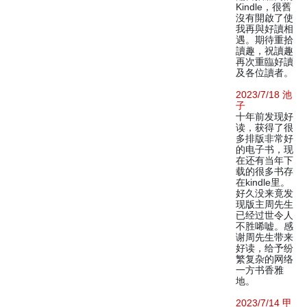
Kindle，很舊
沒有開啟了使
我再與好讀相
遇。期待重拾
讀趣，祝讀趣
再次重臨好讀
及各位讀者。
2023/7/18 池
子
十年前发现好
读，获得了很
多排版非常好
的电子书，现
在还有当年下
载的很多书存
在kindle里。
好久没来竟发
现版主周先生
已经过世令人
不胜唏嘘。感
谢周先生带来
好读，给予纷
繁复杂的网络
一方书香雅
地。
2023/7/14 甲