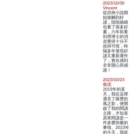
2023/10/30
Vincent
從武俠小說開
始接觸到好
讀，陸陸續續
也看了很多好
書，六年前看
到周博士的消
息覺得十分不
捨與可惜，時
隔多年發現好
讀又重新運作
了，實在感到
非常開心與感
謝！
2023/10/23
偷泥
2019年的某
天，我在這裡
遇見了薩豐的
風之影，便開
啟了我的閱讀
之路，才知道
原來閱讀是一
件多麼快樂的
事情。2023年
的今天，我依