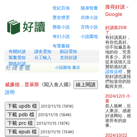
搜尋好讀 -
世紀百強
隨身智囊
Google
歷史煙雲
武俠小說
懸疑小說
言情小說
好讀第25年
了
。
奇幻小說
小說園地
有好讀真好，
有你也真好。
有聲書籍
但不知遍及各
有關好讀
讀友需知
勘誤需知
地的你，究竟
有多少。若你
製書需知
分工輸入
支持好讀
從未或很久沒
聯絡好讀
贊助過好讀，
小說園地 書目
請按這裡
，贊
助好讀也讓我
們知道你的鼓
威廉德．普萊斯
《闖入食人國》
勵與支持。
說明
2024/12/3 小
黄
前人栽树，后
2013/11/15 (191K)
人乘凉。感谢
2013/11/15 (184K)
好读网站，感
谢所有的故
2013/11/15 (197K)
事。
2013/11/15 (154K)
2024/10/22