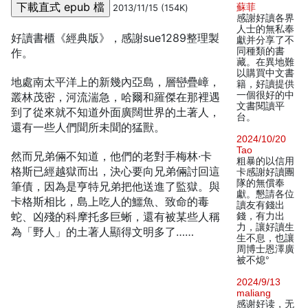
蘇菲
2013/11/15 (154K)
感謝好讀各界
人士的無私奉
好讀書櫃《經典版》，感謝sue1289整理製
獻并分享了不
同種類的書
作。
藏。在異地難
以購買中文書
地處南太平洋上的新幾內亞島，層巒疊嶂，
籍，好讀提供
一個很好的中
叢林茂密，河流湍急，哈爾和羅傑在那裡遇
文書閱讀平
到了從來就不知道外面廣闊世界的土著人，
台。
還有一些人們聞所未聞的猛獸。
2024/10/20
Tao
然而兄弟倆不知道，他們的老對手梅林·卡
粗暴的以信用
格斯已經越獄而出，決心要向兄弟倆討回這
卡感謝好讀團
隊的無償奉
筆債，因為是亨特兄弟把他送進了監獄。與
獻。懇請各位
卡格斯相比，島上吃人的鱷魚、致命的毒
讀友有錢出
蛇、凶殘的科摩托多巨蜥，還有被某些人稱
錢，有力出
力，讓好讀生
為「野人」的土著人顯得文明多了……
生不息，也讓
周博士恩澤廣
被不熄°
2024/9/13
maliang
感谢好读，无