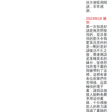
供方便取用閱
讀，非常感
謝。
2023/8/18 璐
羽
第一次知道好
讀是無意間發
現的，並且發
現的那天令我
驚喜且意外的
是—剛好是好
讀復活不久之
後，覺著應該
是某種莫名的
緣分，促使想
找些電子書的
我被帶到了這
裡。這裡有著
各位前輩們辛
苦掃描、品質
極佳的電子
書，讓我這個
後人能夠免費
享用這些書
籍，十分感激
前人的努力讓
我成了書籍的