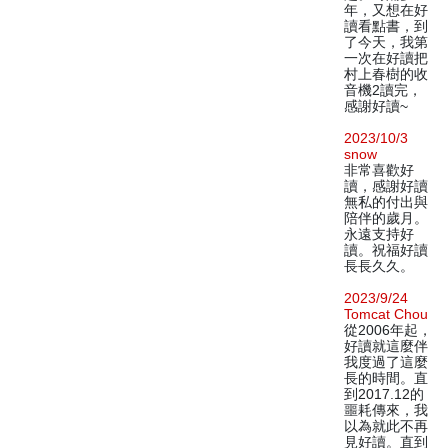
年，又想在好
讀看點書，到
了今天，我第
一次在好讀把
村上春樹的收
音機2讀完，
感謝好讀~
2023/10/3
snow
非常喜歡好
讀，感謝好讀
無私的付出與
陪伴的歲月。
永遠支持好
讀。祝福好讀
長長久久。
2023/9/24
Tomcat Chou
從2006年起，
好讀就這麼伴
我度過了這麼
長的時間。直
到2017.12的
噩耗傳來，我
以為就此不再
見好讀。直到