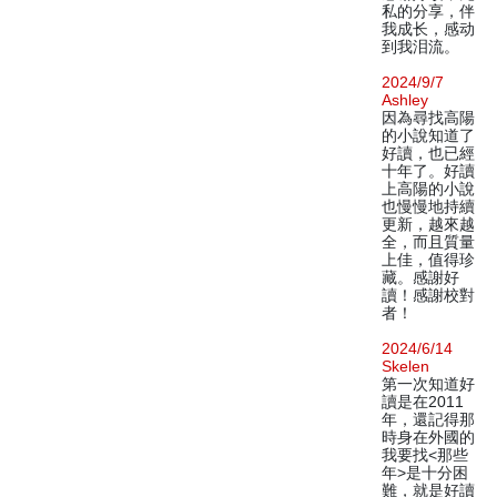
私的分享，伴
我成长，感动
到我泪流。
2024/9/7
Ashley
因為尋找高陽
的小說知道了
好讀，也已經
十年了。好讀
上高陽的小說
也慢慢地持續
更新，越來越
全，而且質量
上佳，值得珍
藏。感謝好
讀！感謝校對
者！
2024/6/14
Skelen
第一次知道好
讀是在2011
年，還記得那
時身在外國的
我要找<那些
年>是十分困
難，就是好讀