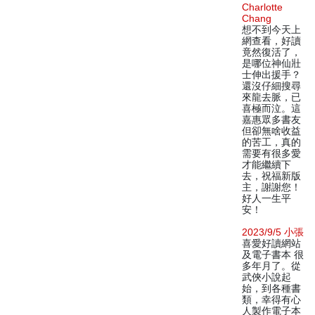
Charlotte
Chang
想不到今天上
網查看，好讀
竟然復活了，
是哪位神仙壯
士伸出援手？
還沒仔細搜尋
來龍去脈，已
喜極而泣。這
嘉惠眾多書友
但卻無啥收益
的苦工，真的
需要有很多愛
才能繼續下
去，祝福新版
主，謝謝您！
好人一生平
安！
2023/9/5 小張
喜愛好讀網站
及電子書本 很
多年月了。從
武俠小說起
始，到各種書
類，幸得有心
人製作電子本