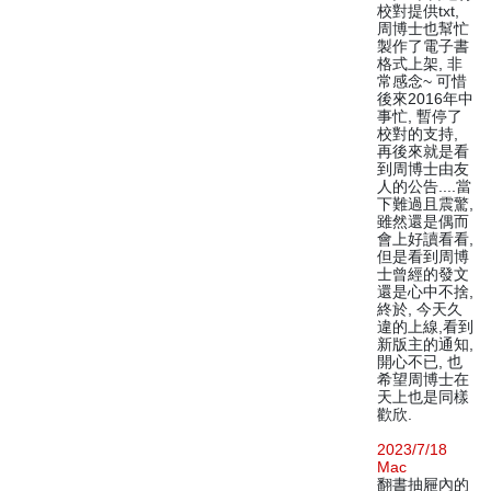
校對提供txt,
周博士也幫忙
製作了電子書
格式上架, 非
常感念~ 可惜
後來2016年中
事忙, 暫停了
校對的支持,
再後來就是看
到周博士由友
人的公告....當
下難過且震驚,
雖然還是偶而
會上好讀看看,
但是看到周博
士曾經的發文
還是心中不捨,
終於, 今天久
違的上線,看到
新版主的通知,
開心不已, 也
希望周博士在
天上也是同樣
歡欣.
2023/7/18
Mac
翻書抽屜內的