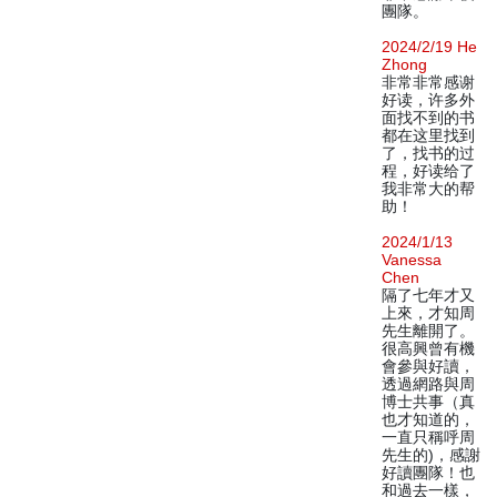
團隊。
2024/2/19 He
Zhong
非常非常感谢
好读，许多外
面找不到的书
都在这里找到
了，找书的过
程，好读给了
我非常大的帮
助！
2024/1/13
Vanessa
Chen
隔了七年才又
上來，才知周
先生離開了。
很高興曾有機
會參與好讀，
透過網路與周
博士共事（真
也才知道的，
一直只稱呼周
先生的)，感謝
好讀團隊！也
和過去一樣，