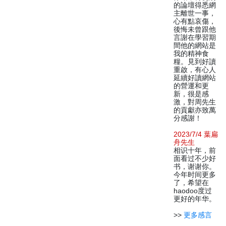
的論壇得悉網
主離世一事，
心有點哀傷，
後悔未曾跟他
言謝在學習期
間他的網站是
我的精神食
糧。見到好讀
重啟，有心人
延續好讀網站
的營運和更
新，很是感
激，對周先生
的貢獻亦致萬
分感謝！
2023/7/4 葉扁
舟先生
相识十年，前
面看过不少好
书，谢谢你。
今年时间更多
了，希望在
haodoo度过
更好的年华。
>>
更多感言