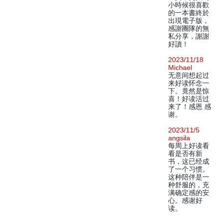
小時候很喜歡
的一本書終於
出現電子版，
感謝團隊的無
私分享，謝謝
好讀！
2023/11/18
Michael
无意间想起过
来好读怀念一
下。竟然是惊
喜！好读活过
来了！感恩 感
谢。
2023/11/5
angsila
每周上好读看
看是否有新
书，这已经成
了一个习惯。
这种陪伴是一
种舒服的，充
满确定感的安
心。感谢好
读。