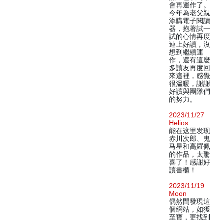
會再運作了。
今年為老父親
添購電子閱讀
器，抱著試一
試的心情再度
連上好讀，沒
想到繼續運
作，還有這麼
多讀友再度回
來這裡，感覺
很溫暖，謝謝
好讀與團隊們
的努力。
2023/11/27
Helios
能在这里发现
赤川次郎、鬼
马星和高羅佩
的作品，太驚
喜了！感謝好
讀書櫃！
2023/11/19
Moon
偶然間發現這
個網站，如獲
至寶，更找到