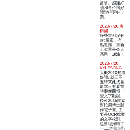
富翁。感謝好
讀和各位讓好
讀變得更好，
讚。
2023/7/26 袁
樹國
好些書都沒有
prc檔案，有
點遺憾！重新
上架還是令人
高興，加油！
2023/7/20
KYLESONG
大概2010知道
好讀, 就三不
五時來此找書,
原本只有看書
時順便回報一
些文字勘誤,
後來2015開始
幫忙周博士製
作電子書, 主
要是OCR檔案
的文字校對,
也曾經掃瞄了
一,二本書進行