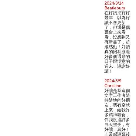
2024/3/14
Beatlebum
在好讀挖寶好
幾年，以為好
讀不會更新
了，但還是偶
爾會上來看
看，沒想到又
有新書了，超
級感動！好讀
真的陪我渡過
好多個通勤的
日子跟愜意的
週末，謝謝好
讀！
2024/3/9
Christine
好讀是我這個
文字工作者隨
時隨地的好朋
友，我有空就
上來，給我許
多精神糧食，
伴我度過許多
白天黑夜，有
好讀，真好！
非常感謝幕後