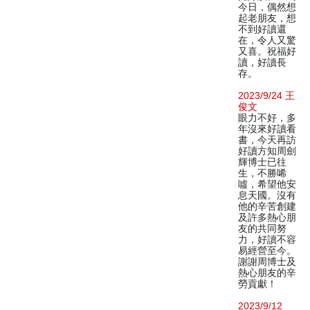
今日，偶然想
起老朋友，想
不到好讀還
在，令人又驚
又喜。祝福好
讀，好讀長
存。
2023/9/24 王
俊文
眼力不好，多
年沒來好讀看
書，今天再訪
好讀方知周劍
輝博士已往
生，不勝唏
噓，希望他安
息天國。沒有
他的辛苦創建
及許多熱心朋
友的共同努
力，好讀不容
易經營至今。
謝謝周博士及
熱心朋友的辛
勞貢獻！
2023/9/12