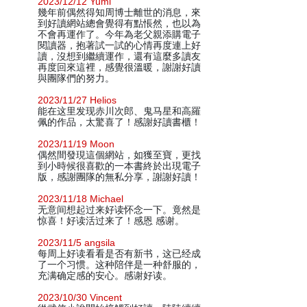
2023/12/12 Yumi
幾年前偶然得知周博士離世的消息，來
到好讀網站總會覺得有點悵然，也以為
不會再運作了。今年為老父親添購電子
閱讀器，抱著試一試的心情再度連上好
讀，沒想到繼續運作，還有這麼多讀友
再度回來這裡，感覺很溫暖，謝謝好讀
與團隊們的努力。
2023/11/27 Helios
能在这里发现赤川次郎、鬼马星和高羅
佩的作品，太驚喜了！感謝好讀書櫃！
2023/11/19 Moon
偶然間發現這個網站，如獲至寶，更找
到小時候很喜歡的一本書終於出現電子
版，感謝團隊的無私分享，謝謝好讀！
2023/11/18 Michael
无意间想起过来好读怀念一下。竟然是
惊喜！好读活过来了！感恩 感谢。
2023/11/5 angsila
每周上好读看看是否有新书，这已经成
了一个习惯。这种陪伴是一种舒服的，
充满确定感的安心。感谢好读。
2023/10/30 Vincent