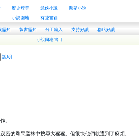
囊
歷史煙雲
武俠小說
懸疑小說
說
小說園地
有聲書籍
誤需知
製書需知
分工輸入
支持好讀
聯絡好讀
小說園地 書目
說明
製作。
在茂密的剛果叢林中搜尋大猩猩。但很快他們就遭到了麻煩。