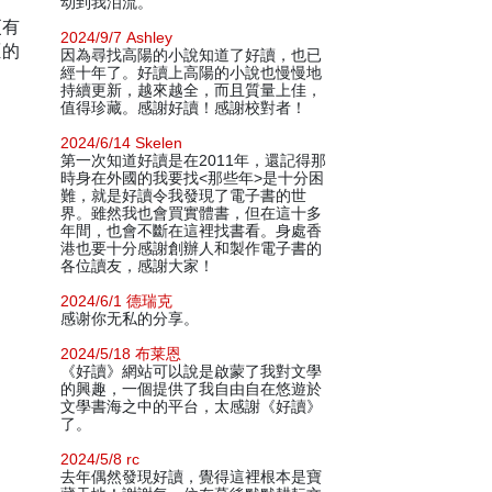
动到我泪流。
更有
2024/9/7 Ashley
匪的
因為尋找高陽的小說知道了好讀，也已
經十年了。好讀上高陽的小說也慢慢地
持續更新，越來越全，而且質量上佳，
值得珍藏。感謝好讀！感謝校對者！
2024/6/14 Skelen
第一次知道好讀是在2011年，還記得那
時身在外國的我要找<那些年>是十分困
難，就是好讀令我發現了電子書的世
界。雖然我也會買實體書，但在這十多
年間，也會不斷在這裡找書看。身處香
港也要十分感謝創辦人和製作電子書的
各位讀友，感謝大家！
2024/6/1 德瑞克
感谢你无私的分享。
2024/5/18 布莱恩
《好讀》網站可以說是啟蒙了我對文學
的興趣，一個提供了我自由自在悠遊於
文學書海之中的平台，太感謝《好讀》
了。
2024/5/8 rc
去年偶然發現好讀，覺得這裡根本是寶