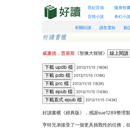
世紀百強
隨身智
言情小說
奇幻小
有關好讀
讀友需知
勘
威廉德．普萊斯
《智擒大猩猩》
2013/11/15 (180K)
2013/11/15 (174K)
2013/11/15 (183K)
2013/11/15 (143K)
2013/11/15 (143K)
好讀書櫃《經典版》，感謝sue1289整理
亨特兄弟接受了一個更具挑戰性的任務，