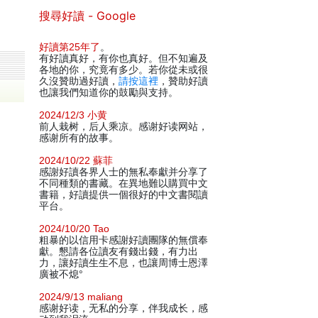
搜尋好讀 - Google
好讀第25年了
。
有好讀真好，有你也真好。但不知遍及
各地的你，究竟有多少。若你從未或很
久沒贊助過好讀，
請按這裡
，贊助好讀
也讓我們知道你的鼓勵與支持。
2024/12/3 小黄
前人栽树，后人乘凉。感谢好读网站，
感谢所有的故事。
2024/10/22 蘇菲
感謝好讀各界人士的無私奉獻并分享了
不同種類的書藏。在異地難以購買中文
書籍，好讀提供一個很好的中文書閱讀
平台。
2024/10/20 Tao
粗暴的以信用卡感謝好讀團隊的無償奉
獻。懇請各位讀友有錢出錢，有力出
力，讓好讀生生不息，也讓周博士恩澤
廣被不熄°
2024/9/13 maliang
感谢好读，无私的分享，伴我成长，感