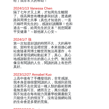
给了我非常大的帮助！
2024/1/13 Vanessa Chen
隔了七年才又上來，才知周先生離開
了。很高興曾有機會參與好讀，透過網
路與周博士共事（真也才知道的，一直
只稱呼周先生的)，感謝好讀團隊！也和
過去一樣，給周先生的文末＂祝您闔家
平安健康＂～願他家人心安～
2024/1/7 強
第一次知道好讀的時間不久，大約兩年
前。當時常在這裡挖寶，本來很擔心網
站會隨著周博士離世而無法再運作，今
日再來發現網站動起來了，真心、真心
地感謝願意付出的善心人士們。無法想
像沒有閱讀的人生，閱讀的路上有您們
真好。
2023/12/27 Annabel Kuo
上高中後有了手機發現的，非常感謝。
我本身是個很愛閱讀的人，我感到若我
活著而不去欣賞這一種人類的藝術那將
毫無意義可言。總而言之，萬分感謝，
我不知道在每有能力買書學校圖書館又
只能借七天的情況下，沒有這個網站我
的生命會是多麼的荒蕪。