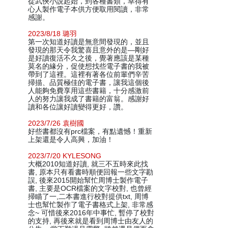
從武俠小說起始，到各種書類，幸得有
心人製作電子本供方便取用閱讀，非常
感謝。
2023/8/18 璐羽
第一次知道好讀是無意間發現的，並且
發現的那天令我驚喜且意外的是—剛好
是好讀復活不久之後，覺著應該是某種
莫名的緣分，促使想找些電子書的我被
帶到了這裡。這裡有著各位前輩們辛苦
掃描、品質極佳的電子書，讓我這個後
人能夠免費享用這些書籍，十分感激前
人的努力讓我成了書籍的富翁。感謝好
讀和各位讓好讀變得更好，讚。
2023/7/26 袁樹國
好些書都沒有prc檔案，有點遺憾！重新
上架還是令人高興，加油！
2023/7/20 KYLESONG
大概2010知道好讀, 就三不五時來此找
書, 原本只有看書時順便回報一些文字勘
誤, 後來2015開始幫忙周博士製作電子
書, 主要是OCR檔案的文字校對, 也曾經
掃瞄了一,二本書進行校對提供txt, 周博
士也幫忙製作了電子書格式上架, 非常感
念~ 可惜後來2016年中事忙, 暫停了校對
的支持, 再後來就是看到周博士由友人的