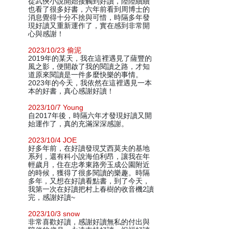
從武俠小說開始接觸到好讀，陸陸續續
也看了很多好書，六年前看到周博士的
消息覺得十分不捨與可惜，時隔多年發
現好讀又重新運作了，實在感到非常開
心與感謝！
2023/10/23 偷泥
2019年的某天，我在這裡遇見了薩豐的
風之影，便開啟了我的閱讀之路，才知
道原來閱讀是一件多麼快樂的事情。
2023年的今天，我依然在這裡遇見一本
本的好書，真心感謝好讀！
2023/10/7 Young
自2017年後，時隔六年才發現好讀又開
始運作了，真的充滿深深感謝。
2023/10/4 JOE
好多年前，在好讀發現艾西莫夫的基地
系列，還有科小說海伯利昂，讓我在年
輕歲月，住在忠孝東路旁玉成公園附近
的時候，獲得了很多閱讀的樂趣。時隔
多年，又想在好讀看點書，到了今天，
我第一次在好讀把村上春樹的收音機2讀
完，感謝好讀~
2023/10/3 snow
非常喜歡好讀，感謝好讀無私的付出與