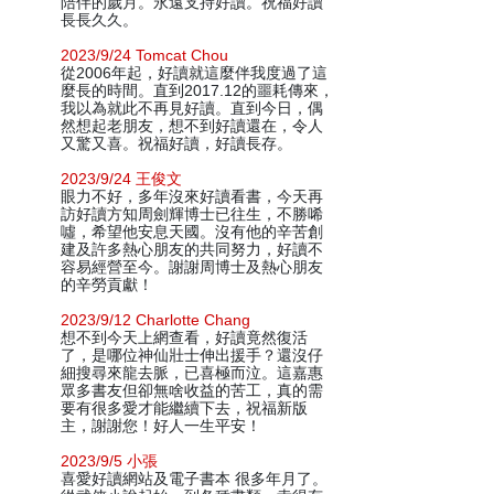
陪伴的歲月。永遠支持好讀。祝福好讀
長長久久。
2023/9/24 Tomcat Chou
從2006年起，好讀就這麼伴我度過了這
麼長的時間。直到2017.12的噩耗傳來，
我以為就此不再見好讀。直到今日，偶
然想起老朋友，想不到好讀還在，令人
又驚又喜。祝福好讀，好讀長存。
2023/9/24 王俊文
眼力不好，多年沒來好讀看書，今天再
訪好讀方知周劍輝博士已往生，不勝唏
噓，希望他安息天國。沒有他的辛苦創
建及許多熱心朋友的共同努力，好讀不
容易經營至今。謝謝周博士及熱心朋友
的辛勞貢獻！
2023/9/12 Charlotte Chang
想不到今天上網查看，好讀竟然復活
了，是哪位神仙壯士伸出援手？還沒仔
細搜尋來龍去脈，已喜極而泣。這嘉惠
眾多書友但卻無啥收益的苦工，真的需
要有很多愛才能繼續下去，祝福新版
主，謝謝您！好人一生平安！
2023/9/5 小張
喜愛好讀網站及電子書本 很多年月了。