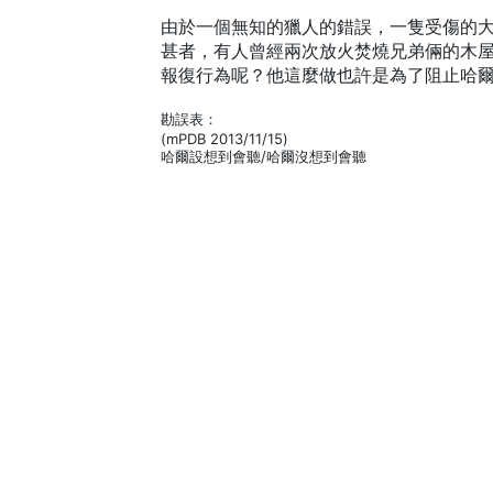
由於一個無知的獵人的錯誤，一隻受傷的
甚者，有人曾經兩次放火焚燒兄弟倆的木
報復行為呢？他這麼做也許是為了阻止哈
勘誤表：
(mPDB 2013/11/15)
哈爾設想到會聽/哈爾沒想到會聽