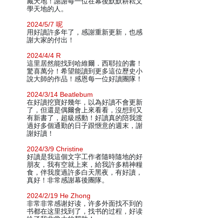
藏天地！謝謝每一位在幕後默默耕耘文
學天地的人。
2024/5/7 呢
用好讀許多年了，感謝重新更新，也感
謝大家的付出！
2024/4/4 R
這里居然能找到哈維爾．西耶拉的書！
驚喜萬分！希望能讀到更多這位歷史小
說大師的作品！感恩每一位好讀團隊！
2024/3/14 Beatlebum
在好讀挖寶好幾年，以為好讀不會更新
了，但還是偶爾會上來看看，沒想到又
有新書了，超級感動！好讀真的陪我渡
過好多個通勤的日子跟愜意的週末，謝
謝好讀！
2024/3/9 Christine
好讀是我這個文字工作者隨時隨地的好
朋友，我有空就上來，給我許多精神糧
食，伴我度過許多白天黑夜，有好讀，
真好！非常感謝幕後團隊。
2024/2/19 He Zhong
非常非常感谢好读，许多外面找不到的
书都在这里找到了，找书的过程，好读