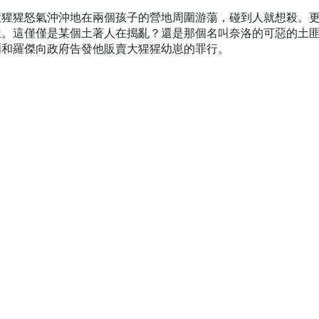
大猩猩怒氣沖沖地在兩個孩子的營地周圍游蕩，碰到人就想殺。
屋。這僅僅是某個土著人在搗亂？還是那個名叫奈洛的可惡的土
爾和羅傑向政府告發他販賣大猩猩幼崽的罪行。