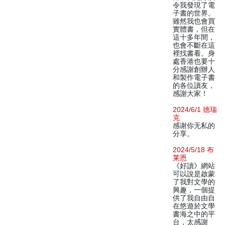
令我發現了電
子書的世界。
雖然我也會買
實體書，但在
這十多年間，
也會不斷在這
裡找書看。身
處香港也要十
分感謝創辦人
和製作電子書
的各位讀友，
感謝大家！
2024/6/1 德瑞
克
感谢你无私的
分享。
2024/5/18 布
莱恩
《好讀》網站
可以說是啟蒙
了我對文學的
興趣，一個提
供了我自由自
在悠遊於文學
書海之中的平
台，太感謝