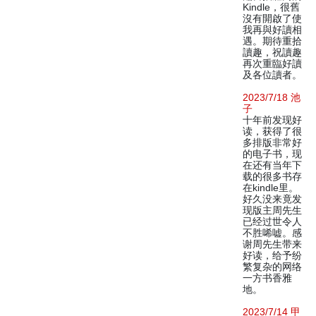
Kindle，很舊
沒有開啟了使
我再與好讀相
遇。期待重拾
讀趣，祝讀趣
再次重臨好讀
及各位讀者。
2023/7/18 池
子
十年前发现好
读，获得了很
多排版非常好
的电子书，现
在还有当年下
载的很多书存
在kindle里。
好久没来竟发
现版主周先生
已经过世令人
不胜唏嘘。感
谢周先生带来
好读，给予纷
繁复杂的网络
一方书香雅
地。
2023/7/14 甲