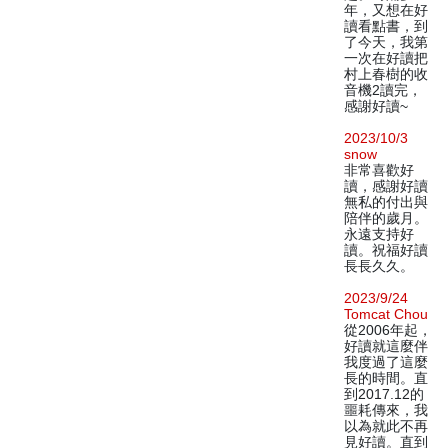
年，又想在好
讀看點書，到
了今天，我第
一次在好讀把
村上春樹的收
音機2讀完，
感謝好讀~
2023/10/3
snow
非常喜歡好
讀，感謝好讀
無私的付出與
陪伴的歲月。
永遠支持好
讀。祝福好讀
長長久久。
2023/9/24
Tomcat Chou
從2006年起，
好讀就這麼伴
我度過了這麼
長的時間。直
到2017.12的
噩耗傳來，我
以為就此不再
見好讀。直到