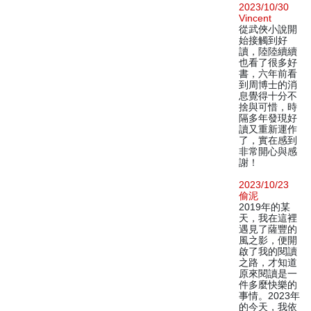
2023/10/30
Vincent
從武俠小說開
始接觸到好
讀，陸陸續續
也看了很多好
書，六年前看
到周博士的消
息覺得十分不
捨與可惜，時
隔多年發現好
讀又重新運作
了，實在感到
非常開心與感
謝！
2023/10/23
偷泥
2019年的某
天，我在這裡
遇見了薩豐的
風之影，便開
啟了我的閱讀
之路，才知道
原來閱讀是一
件多麼快樂的
事情。2023年
的今天，我依