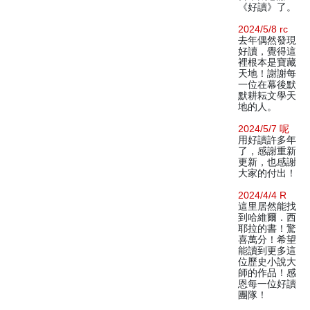
《好讀》了。
2024/5/8 rc
去年偶然發現
好讀，覺得這
裡根本是寶藏
天地！謝謝每
一位在幕後默
默耕耘文學天
地的人。
2024/5/7 呢
用好讀許多年
了，感謝重新
更新，也感謝
大家的付出！
2024/4/4 R
這里居然能找
到哈維爾．西
耶拉的書！驚
喜萬分！希望
能讀到更多這
位歷史小說大
師的作品！感
恩每一位好讀
團隊！