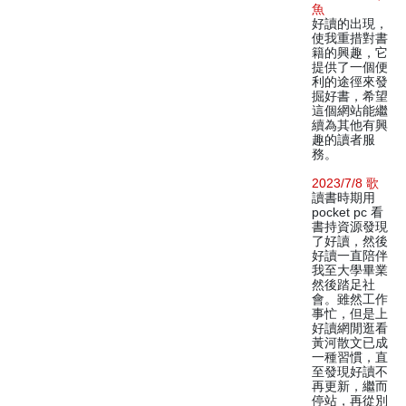
魚
好讀的出現，
使我重措對書
籍的興趣，它
提供了一個便
利的途徑來發
掘好書，希望
這個網站能繼
續為其他有興
趣的讀者服
務。
2023/7/8 歌
讀書時期用
pocket pc 看
書持資源發現
了好讀，然後
好讀一直陪伴
我至大學畢業
然後踏足社
會。雖然工作
事忙，但是上
好讀網閒逛看
黃河散文已成
一種習慣，直
至發現好讀不
再更新，繼而
停站，再從別