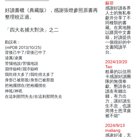
蘇菲
感謝好讀各界
好讀書櫃《典藏版》，感謝張燈參照原書再
人士的無私奉
整理校正過。
獻并分享了不
同種類的書
藏。在異地難
「四大名捕大對決」之二
以購買中文書
籍，好讀提供
勘誤表：
一個很好的中
文書閱讀平
(mPDB 2013/10/25)
台。
背後己中了/背後已中了
淩厲/凌厲
2024/10/20
苦惱他說/苦惱地說
Tao
淵停嶽峙/淵渟嶽峙
粗暴的以信用
我吃得大多了/我吃得太多了
卡感謝好讀團
身形己被那股/身形已被那股
隊的無償奉
把袍擺摺在/把袍襬摺在
獻。懇請各位
神祗/神祇
讀友有錢出
錢，有力出
在這剎那問失去/在這剎那間失去
力，讓好讀生
生不息，也讓
周博士恩澤廣
被不熄°
2024/9/13
maliang
感谢好读，无