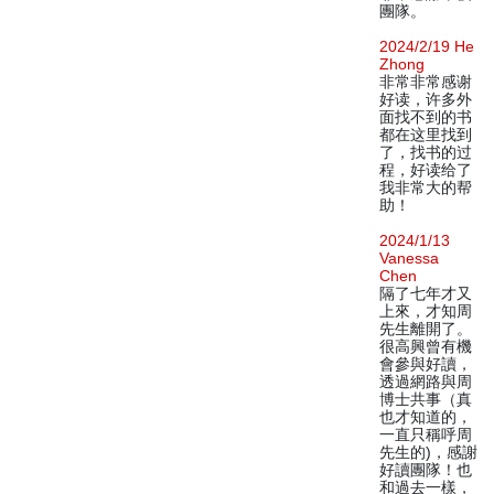
團隊。
2024/2/19 He
Zhong
非常非常感谢
好读，许多外
面找不到的书
都在这里找到
了，找书的过
程，好读给了
我非常大的帮
助！
2024/1/13
Vanessa
Chen
隔了七年才又
上來，才知周
先生離開了。
很高興曾有機
會參與好讀，
透過網路與周
博士共事（真
也才知道的，
一直只稱呼周
先生的)，感謝
好讀團隊！也
和過去一樣，