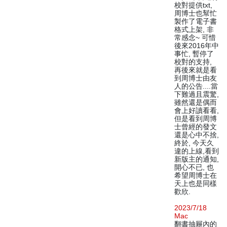
校對提供txt,
周博士也幫忙
製作了電子書
格式上架, 非
常感念~ 可惜
後來2016年中
事忙, 暫停了
校對的支持,
再後來就是看
到周博士由友
人的公告....當
下難過且震驚,
雖然還是偶而
會上好讀看看,
但是看到周博
士曾經的發文
還是心中不捨,
終於, 今天久
違的上線,看到
新版主的通知,
開心不已, 也
希望周博士在
天上也是同樣
歡欣.
2023/7/18
Mac
翻書抽屜內的