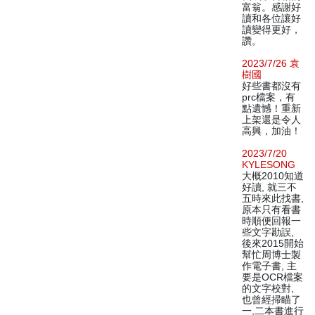
富翁。感謝好
讀和各位讓好
讀變得更好，
讚。
2023/7/26 袁
樹國
好些書都沒有
prc檔案，有
點遺憾！重新
上架還是令人
高興，加油！
2023/7/20
KYLESONG
大概2010知道
好讀, 就三不
五時來此找書,
原本只有看書
時順便回報一
些文字勘誤,
後來2015開始
幫忙周博士製
作電子書, 主
要是OCR檔案
的文字校對,
也曾經掃瞄了
一,二本書進行