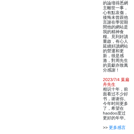
的論壇得悉網
主離世一事，
心有點哀傷，
後悔未曾跟他
言謝在學習期
間他的網站是
我的精神食
糧。見到好讀
重啟，有心人
延續好讀網站
的營運和更
新，很是感
激，對周先生
的貢獻亦致萬
分感謝！
2023/7/4 葉扁
舟先生
相识十年，前
面看过不少好
书，谢谢你。
今年时间更多
了，希望在
haodoo度过
更好的年华。
>>
更多感言