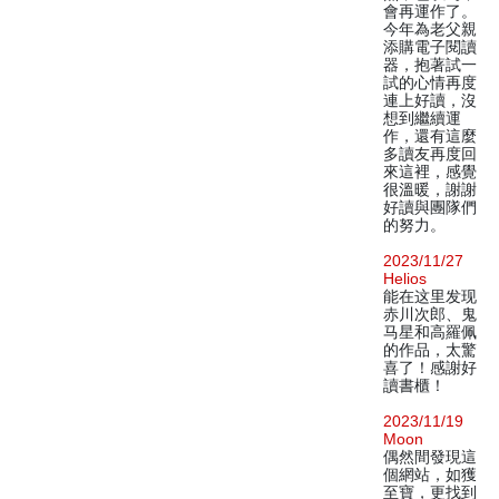
會再運作了。
今年為老父親
添購電子閱讀
器，抱著試一
試的心情再度
連上好讀，沒
想到繼續運
作，還有這麼
多讀友再度回
來這裡，感覺
很溫暖，謝謝
好讀與團隊們
的努力。
2023/11/27
Helios
能在这里发现
赤川次郎、鬼
马星和高羅佩
的作品，太驚
喜了！感謝好
讀書櫃！
2023/11/19
Moon
偶然間發現這
個網站，如獲
至寶，更找到