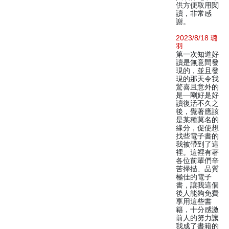
供方便取用閱
讀，非常感
謝。
2023/8/18 璐
羽
第一次知道好
讀是無意間發
現的，並且發
現的那天令我
驚喜且意外的
是—剛好是好
讀復活不久之
後，覺著應該
是某種莫名的
緣分，促使想
找些電子書的
我被帶到了這
裡。這裡有著
各位前輩們辛
苦掃描、品質
極佳的電子
書，讓我這個
後人能夠免費
享用這些書
籍，十分感激
前人的努力讓
我成了書籍的