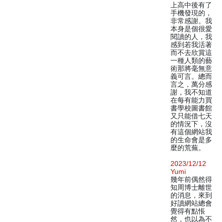
上高中後有了
手機發現的，
非常感謝。我
本身是個很愛
閱讀的人，我
感到若我活著
而不去欣賞這
一種人類的藝
術那將毫無意
義可言。總而
言之，萬分感
謝，我不知道
在每有能力買
書學校圖書館
又只能借七天
的情況下，沒
有這個網站我
的生命會是多
麼的荒蕪。
2023/12/12
Yumi
幾年前偶然得
知周博士離世
的消息，來到
好讀網站總會
覺得有點悵
然，也以為不