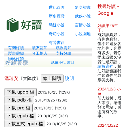
搜尋好讀 -
世紀百強
隨身智囊
Google
歷史煙雲
武俠小說
懸疑小說
言情小說
好讀第25年
了
。
奇幻小說
小說園地
有好讀真好，
有你也真好。
有聲書籍
但不知遍及各
有關好讀
讀友需知
勘誤需知
地的你，究竟
有多少。若你
製書需知
分工輸入
支持好讀
從未或很久沒
聯絡好讀
贊助過好讀，
武俠小說 書目
請按這裡
，贊
助好讀也讓我
們知道你的鼓
溫瑞安
《大陣仗》
說明
勵與支持。
2024/12/3 小
2013/10/25 (129K)
黄
前人栽树，后
2013/10/25 (123K)
人乘凉。感谢
好读网站，感
2013/10/25 (125K)
谢所有的故
2013/10/25 (93K)
事。
2013/10/25 (93K)
2024/10/22