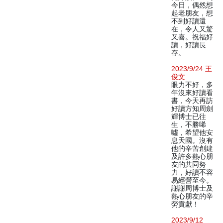
今日，偶然想
起老朋友，想
不到好讀還
在，令人又驚
又喜。祝福好
讀，好讀長
存。
2023/9/24 王
俊文
眼力不好，多
年沒來好讀看
書，今天再訪
好讀方知周劍
輝博士已往
生，不勝唏
噓，希望他安
息天國。沒有
他的辛苦創建
及許多熱心朋
友的共同努
力，好讀不容
易經營至今。
謝謝周博士及
熱心朋友的辛
勞貢獻！
2023/9/12