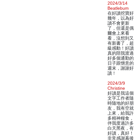
2024/3/14
Beatlebum
在好讀挖寶好
幾年，以為好
讀不會更新
了，但還是偶
爾會上來看
看，沒想到又
有新書了，超
級感動！好讀
真的陪我渡過
好多個通勤的
日子跟愜意的
週末，謝謝好
讀！
2024/3/9
Christine
好讀是我這個
文字工作者隨
時隨地的好朋
友，我有空就
上來，給我許
多精神糧食，
伴我度過許多
白天黑夜，有
好讀，真好！
非常感謝幕後