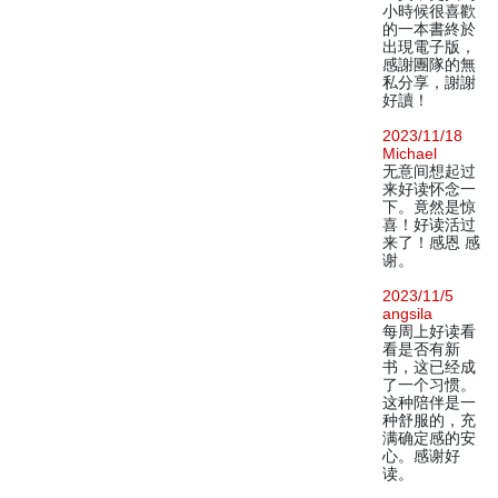
小時候很喜歡
的一本書終於
出現電子版，
感謝團隊的無
私分享，謝謝
好讀！
2023/11/18
Michael
无意间想起过
来好读怀念一
下。竟然是惊
喜！好读活过
来了！感恩 感
谢。
2023/11/5
angsila
每周上好读看
看是否有新
书，这已经成
了一个习惯。
这种陪伴是一
种舒服的，充
满确定感的安
心。感谢好
读。