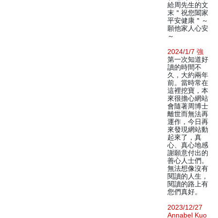
給周先生的文
末＂祝您闔家
平安健康＂～
願他家人心安
～
2024/1/7 強
第一次知道好
讀的時間不
久，大約兩年
前。當時常在
這裡挖寶，本
來很擔心網站
會隨著周博士
離世而無法再
運作，今日再
來發現網站動
起來了，真
心、真心地感
謝願意付出的
善心人士們。
無法想像沒有
閱讀的人生，
閱讀的路上有
您們真好。
2023/12/27
Annabel Kuo