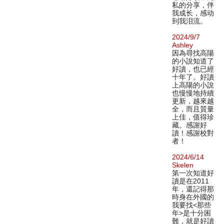
私的分享，伴
我成长，感动
到我泪流。
2024/9/7
Ashley
因為尋找高陽
的小說知道了
好讀，也已經
十年了。好讀
上高陽的小說
也慢慢地持續
更新，越來越
全，而且質量
上佳，值得珍
藏。感謝好
讀！感謝校對
者！
2024/6/14
Skelen
第一次知道好
讀是在2011
年，還記得那
時身在外國的
我要找<那些
年>是十分困
難，就是好讀