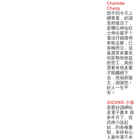
Charlotte
Chang
想不到今天上
網查看，好讀
竟然復活了，
是哪位神仙壯
士伸出援手？
還沒仔細搜尋
來龍去脈，已
喜極而泣。這
嘉惠眾多書友
但卻無啥收益
的苦工，真的
需要有很多愛
才能繼續下
去，祝福新版
主，謝謝您！
好人一生平
安！
2023/9/5 小張
喜愛好讀網站
及電子書本 很
多年月了。從
武俠小說起
始，到各種書
類，幸得有心
人製作電子本