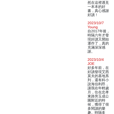
然在這裡遇見
一本本的好
書，真心感謝
好讀！
2023/10/7
Young
自2017年後，
時隔六年才發
現好讀又開始
運作了，真的
充滿深深感
謝。
2023/10/4
JOE
好多年前，在
好讀發現艾西
莫夫的基地系
列，還有科小
說海伯利昂，
讓我在年輕歲
月，住在忠孝
東路旁玉成公
園附近的時
候，獲得了很
多閱讀的樂
趣。時隔多