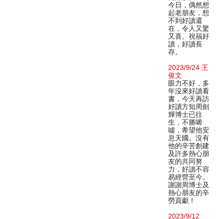
今日，偶然想
起老朋友，想
不到好讀還
在，令人又驚
又喜。祝福好
讀，好讀長
存。
2023/9/24 王
俊文
眼力不好，多
年沒來好讀看
書，今天再訪
好讀方知周劍
輝博士已往
生，不勝唏
噓，希望他安
息天國。沒有
他的辛苦創建
及許多熱心朋
友的共同努
力，好讀不容
易經營至今。
謝謝周博士及
熱心朋友的辛
勞貢獻！
2023/9/12