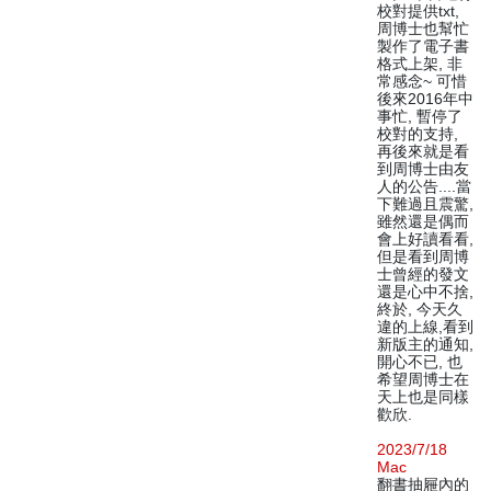
校對提供txt,
周博士也幫忙
製作了電子書
格式上架, 非
常感念~ 可惜
後來2016年中
事忙, 暫停了
校對的支持,
再後來就是看
到周博士由友
人的公告....當
下難過且震驚,
雖然還是偶而
會上好讀看看,
但是看到周博
士曾經的發文
還是心中不捨,
終於, 今天久
違的上線,看到
新版主的通知,
開心不已, 也
希望周博士在
天上也是同樣
歡欣.
2023/7/18
Mac
翻書抽屜內的