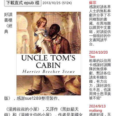
蘇菲
2013/10/25 (512K)
感謝好讀各界
人士的無私奉
好讀
獻并分享了不
同種類的書
書櫃
藏。在異地難
《經
以購買中文書
典
籍，好讀提供
一個很好的中
文書閱讀平
台。
2024/10/20
Tao
粗暴的以信用
卡感謝好讀團
隊的無償奉
獻。懇請各位
讀友有錢出
錢，有力出
力，讓好讀生
生不息，也讓
周博士恩澤廣
版》，感謝sue1289整理製作。
被不熄°
2024/9/13
《湯姆叔叔的小屋》，又譯作《黑奴籲天
maliang
錄》和《湯姆大伯的小屋》，作者是美國女
感谢好读，无