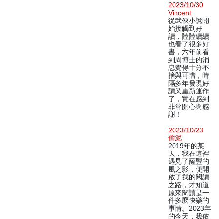
2023/10/30
Vincent
從武俠小說開
始接觸到好
讀，陸陸續續
也看了很多好
書，六年前看
到周博士的消
息覺得十分不
捨與可惜，時
隔多年發現好
讀又重新運作
了，實在感到
非常開心與感
謝！
2023/10/23
偷泥
2019年的某
天，我在這裡
遇見了薩豐的
風之影，便開
啟了我的閱讀
之路，才知道
原來閱讀是一
件多麼快樂的
事情。2023年
的今天，我依