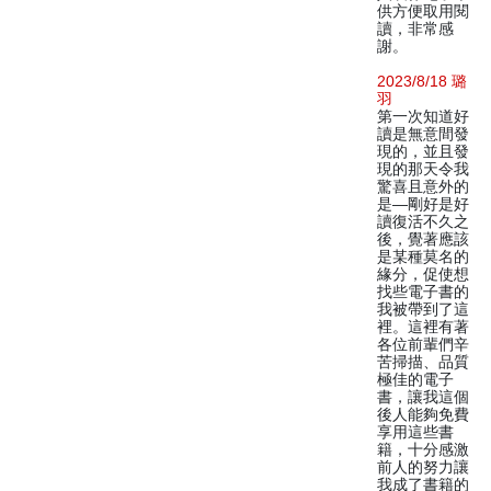
供方便取用閱
讀，非常感
謝。
2023/8/18 璐
羽
第一次知道好
讀是無意間發
現的，並且發
現的那天令我
驚喜且意外的
是—剛好是好
讀復活不久之
後，覺著應該
是某種莫名的
緣分，促使想
找些電子書的
我被帶到了這
裡。這裡有著
各位前輩們辛
苦掃描、品質
極佳的電子
書，讓我這個
後人能夠免費
享用這些書
籍，十分感激
前人的努力讓
我成了書籍的