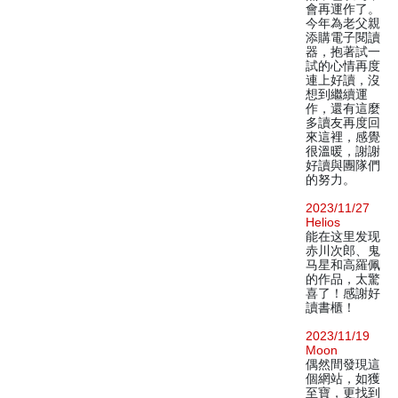
會再運作了。
今年為老父親
添購電子閱讀
器，抱著試一
試的心情再度
連上好讀，沒
想到繼續運
作，還有這麼
多讀友再度回
來這裡，感覺
很溫暖，謝謝
好讀與團隊們
的努力。
2023/11/27
Helios
能在这里发现
赤川次郎、鬼
马星和高羅佩
的作品，太驚
喜了！感謝好
讀書櫃！
2023/11/19
Moon
偶然間發現這
個網站，如獲
至寶，更找到