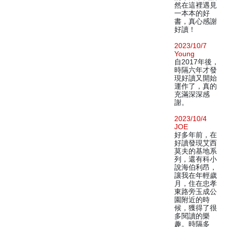
然在這裡遇見
一本本的好
書，真心感謝
好讀！
2023/10/7
Young
自2017年後，
時隔六年才發
現好讀又開始
運作了，真的
充滿深深感
謝。
2023/10/4
JOE
好多年前，在
好讀發現艾西
莫夫的基地系
列，還有科小
說海伯利昂，
讓我在年輕歲
月，住在忠孝
東路旁玉成公
園附近的時
候，獲得了很
多閱讀的樂
趣。時隔多