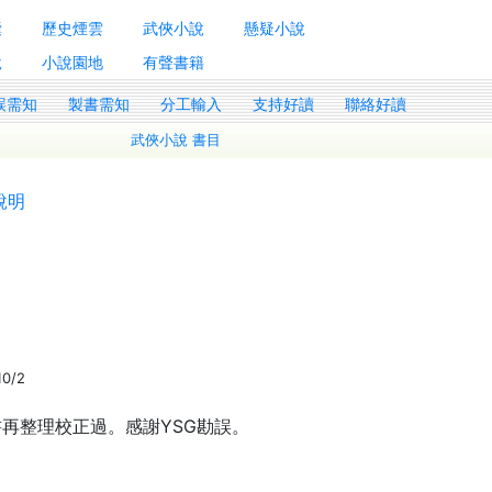
囊
歷史煙雲
武俠小說
懸疑小說
說
小說園地
有聲書籍
誤需知
製書需知
分工輸入
支持好讀
聯絡好讀
武俠小說 書目
說明
10/2
再整理校正過。感謝YSG勘誤。