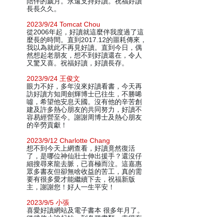
陪伴的歲月。永遠支持好讀。祝福好讀
長長久久。
2023/9/24 Tomcat Chou
從2006年起，好讀就這麼伴我度過了這
麼長的時間。直到2017.12的噩耗傳來，
我以為就此不再見好讀。直到今日，偶
然想起老朋友，想不到好讀還在，令人
又驚又喜。祝福好讀，好讀長存。
2023/9/24 王俊文
眼力不好，多年沒來好讀看書，今天再
訪好讀方知周劍輝博士已往生，不勝唏
噓，希望他安息天國。沒有他的辛苦創
建及許多熱心朋友的共同努力，好讀不
容易經營至今。謝謝周博士及熱心朋友
的辛勞貢獻！
2023/9/12 Charlotte Chang
想不到今天上網查看，好讀竟然復活
了，是哪位神仙壯士伸出援手？還沒仔
細搜尋來龍去脈，已喜極而泣。這嘉惠
眾多書友但卻無啥收益的苦工，真的需
要有很多愛才能繼續下去，祝福新版
主，謝謝您！好人一生平安！
2023/9/5 小張
喜愛好讀網站及電子書本 很多年月了。