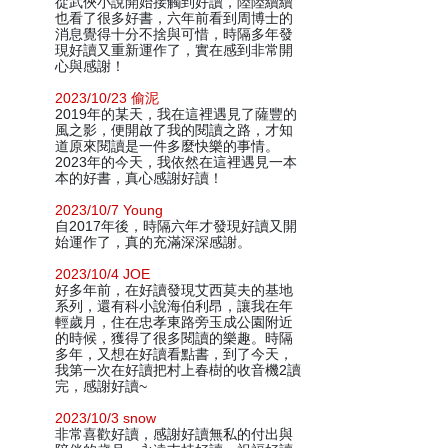
從武俠小說開始接觸到好讀，陸陸續續
也看了很多好書，六年前看到周博士的
消息覺得十分不捨與可惜，時隔多年發
現好讀又重新運作了，實在感到非常開
心與感謝！
2023/10/23 偷泥
2019年的某天，我在這裡遇見了薩豐的
風之影，便開啟了我的閱讀之路，才知
道原來閱讀是一件多麼快樂的事情。
2023年的今天，我依然在這裡遇見一本
本的好書，真心感謝好讀！
2023/10/7 Young
自2017年後，時隔六年才發現好讀又開
始運作了，真的充滿深深感謝。
2023/10/4 JOE
好多年前，在好讀發現艾西莫夫的基地
系列，還有科小說海伯利昂，讓我在年
輕歲月，住在忠孝東路旁玉成公園附近
的時候，獲得了很多閱讀的樂趣。時隔
多年，又想在好讀看點書，到了今天，
我第一次在好讀把村上春樹的收音機2讀
完，感謝好讀~
2023/10/3 snow
非常喜歡好讀，感謝好讀無私的付出與