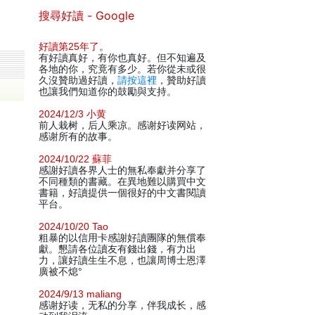
搜尋好讀 - Google
好讀第25年了
。
有好讀真好，有你也真好。但不知遍及
各地的你，究竟有多少。若你從未或很
久沒贊助過好讀，
請按這裡
，贊助好讀
也讓我們知道你的鼓勵與支持。
2024/12/3 小黄
前人栽树，后人乘凉。感谢好读网站，
感谢所有的故事。
2024/10/22 蘇菲
感謝好讀各界人士的無私奉獻并分享了
不同種類的書藏。在異地難以購買中文
書籍，好讀提供一個很好的中文書閱讀
平台。
2024/10/20 Tao
粗暴的以信用卡感謝好讀團隊的無償奉
獻。懇請各位讀友有錢出錢，有力出
力，讓好讀生生不息，也讓周博士恩澤
廣被不熄°
2024/9/13 maliang
感谢好读，无私的分享，伴我成长，感