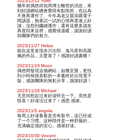
2023/12/12 Yumi
幾年前偶然得知周博士離世的消息，來
到好讀網站總會覺得有點悵然，也以為
不會再運作了。今年為老父親添購電子
閱讀器，抱著試一試的心情再度連上好
讀，沒想到繼續運作，還有這麼多讀友
再度回來這裡，感覺很溫暖，謝謝好讀
與團隊們的努力。
2023/11/27 Helios
能在这里发现赤川次郎、鬼马星和高羅
佩的作品，太驚喜了！感謝好讀書櫃！
2023/11/19 Moon
偶然間發現這個網站，如獲至寶，更找
到小時候很喜歡的一本書終於出現電子
版，感謝團隊的無私分享，謝謝好讀！
2023/11/18 Michael
无意间想起过来好读怀念一下。竟然是
惊喜！好读活过来了！感恩 感谢。
2023/11/5 angsila
每周上好读看看是否有新书，这已经成
了一个习惯。这种陪伴是一种舒服的，
充满确定感的安心。感谢好读。
2023/10/30 Vincent