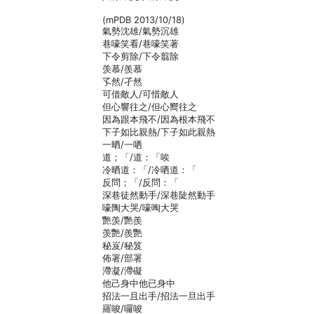
(mPDB 2013/10/18)
氣勢沈雄/氣勢沉雄
巷嚎笑看/巷嚎笑著
下令剪除/下令翦除
羡慕/羨慕
孓然/孑然
可借敵人/可惜敵人
但心響往之/但心嚮往之
因為跟本飛不/因為根本飛不
下子如比親熱/下子如此親熱
一晒/一哂
道；「/道：「唉
冷晒道：「/冷哂道：「
反問；「/反問：「
深巷徒然動手/深巷陡然動手
嚎陶大哭/嚎啕大哭
艷羡/艷羨
羡艷/羨艷
秘岌/秘笈
佈署/部署
滯凝/滯礙
他己身中他已身中
招法一且出手/招法一旦出手
羅唆/囉唆