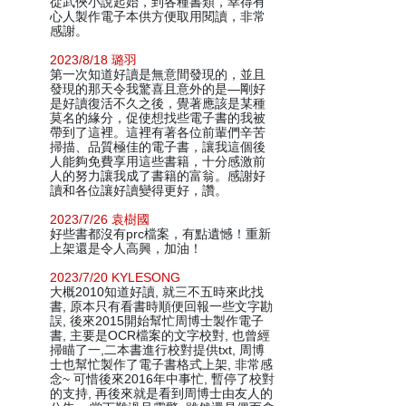
從武俠小說起始，到各種書類，幸得有
心人製作電子本供方便取用閱讀，非常
感謝。
2023/8/18 璐羽
第一次知道好讀是無意間發現的，並且
發現的那天令我驚喜且意外的是—剛好
是好讀復活不久之後，覺著應該是某種
莫名的緣分，促使想找些電子書的我被
帶到了這裡。這裡有著各位前輩們辛苦
掃描、品質極佳的電子書，讓我這個後
人能夠免費享用這些書籍，十分感激前
人的努力讓我成了書籍的富翁。感謝好
讀和各位讓好讀變得更好，讚。
2023/7/26 袁樹國
好些書都沒有prc檔案，有點遺憾！重新
上架還是令人高興，加油！
2023/7/20 KYLESONG
大概2010知道好讀, 就三不五時來此找
書, 原本只有看書時順便回報一些文字勘
誤, 後來2015開始幫忙周博士製作電子
書, 主要是OCR檔案的文字校對, 也曾經
掃瞄了一,二本書進行校對提供txt, 周博
士也幫忙製作了電子書格式上架, 非常感
念~ 可惜後來2016年中事忙, 暫停了校對
的支持, 再後來就是看到周博士由友人的