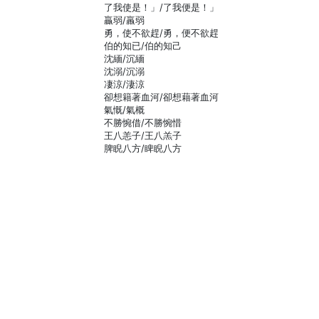
了我使是！」/了我便是！」
贏弱/羸弱
勇，使不欲趕/勇，便不欲趕
伯的知已/伯的知己
沈緬/沉緬
沈溺/沉溺
凄涼/淒涼
卻想籍著血河/卻想藉著血河
氣慨/氣概
不勝惋借/不勝惋惜
王八恙子/王八羔子
脾睨八方/睥睨八方