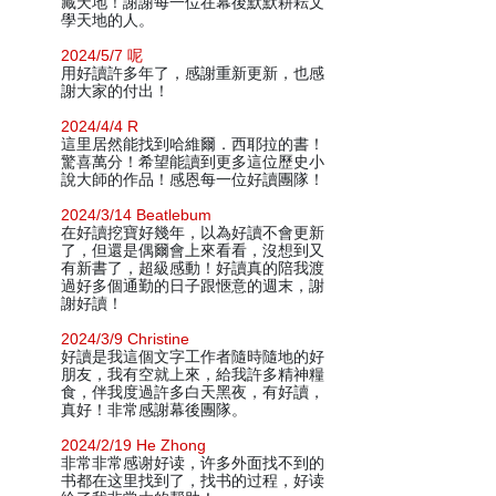
藏天地！謝謝每一位在幕後默默耕耘文
學天地的人。
2024/5/7 呢
用好讀許多年了，感謝重新更新，也感
謝大家的付出！
2024/4/4 R
這里居然能找到哈維爾．西耶拉的書！
驚喜萬分！希望能讀到更多這位歷史小
說大師的作品！感恩每一位好讀團隊！
2024/3/14 Beatlebum
在好讀挖寶好幾年，以為好讀不會更新
了，但還是偶爾會上來看看，沒想到又
有新書了，超級感動！好讀真的陪我渡
過好多個通勤的日子跟愜意的週末，謝
謝好讀！
2024/3/9 Christine
好讀是我這個文字工作者隨時隨地的好
朋友，我有空就上來，給我許多精神糧
食，伴我度過許多白天黑夜，有好讀，
真好！非常感謝幕後團隊。
2024/2/19 He Zhong
非常非常感谢好读，许多外面找不到的
书都在这里找到了，找书的过程，好读