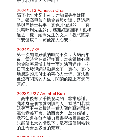
给了我非常大的帮助！
2024/1/13 Vanessa Chen
隔了七年才又上來，才知周先生離開
了。很高興曾有機會參與好讀，透過網
路與周博士共事（真也才知道的，一直
只稱呼周先生的)，感謝好讀團隊！也和
過去一樣，給周先生的文末＂祝您闔家
平安健康＂～願他家人心安～
2024/1/7 強
第一次知道好讀的時間不久，大約兩年
前。當時常在這裡挖寶，本來很擔心網
站會隨著周博士離世而無法再運作，今
日再來發現網站動起來了，真心、真心
地感謝願意付出的善心人士們。無法想
像沒有閱讀的人生，閱讀的路上有您們
真好。
2023/12/27 Annabel Kuo
上高中後有了手機發現的，非常感謝。
我本身是個很愛閱讀的人，我感到若我
活著而不去欣賞這一種人類的藝術那將
毫無意義可言。總而言之，萬分感謝，
我不知道在每有能力買書學校圖書館又
只能借七天的情況下，沒有這個網站我
的生命會是多麼的荒蕪。