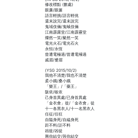
修改標點 (數處)
眼廉/眼簾
語言輕挑/語言輕佻
還末說完/還未說完
鬼域伎倆/鬼蜮伎倆
江南霹露堂/江南霹靂堂
燦然一笑/粲然一笑
電光火石/電光石火
永恒/永恆
曾遭電極過/曾遭電殛過
戚眉/蹙眉
(YSG 2015/10/2)
我他不清楚/我也不清楚
柔小娥/桑小娥
「樂王」/「藥王」
阪依/皈依
己身首異處/已身首異處
「金衣會」徙/「金衣會」徒
十一各黑衣人/十一名黑衣人
任征/任狂
自隘身死/自縊身死
距不料/詎不料
凶徙/凶徒
興你結交/與你結交