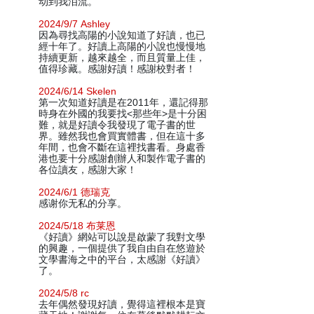
动到我泪流。
2024/9/7 Ashley
因為尋找高陽的小說知道了好讀，也已
經十年了。好讀上高陽的小說也慢慢地
持續更新，越來越全，而且質量上佳，
值得珍藏。感謝好讀！感謝校對者！
2024/6/14 Skelen
第一次知道好讀是在2011年，還記得那
時身在外國的我要找<那些年>是十分困
難，就是好讀令我發現了電子書的世
界。雖然我也會買實體書，但在這十多
年間，也會不斷在這裡找書看。身處香
港也要十分感謝創辦人和製作電子書的
各位讀友，感謝大家！
2024/6/1 德瑞克
感谢你无私的分享。
2024/5/18 布莱恩
《好讀》網站可以說是啟蒙了我對文學
的興趣，一個提供了我自由自在悠遊於
文學書海之中的平台，太感謝《好讀》
了。
2024/5/8 rc
去年偶然發現好讀，覺得這裡根本是寶