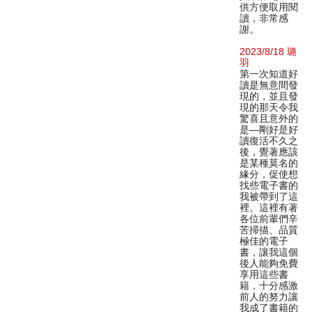
供方便取用閱
讀，非常感
謝。
2023/8/18 璐
羽
第一次知道好
讀是無意間發
現的，並且發
現的那天令我
驚喜且意外的
是—剛好是好
讀復活不久之
後，覺著應該
是某種莫名的
緣分，促使想
找些電子書的
我被帶到了這
裡。這裡有著
各位前輩們辛
苦掃描、品質
極佳的電子
書，讓我這個
後人能夠免費
享用這些書
籍，十分感激
前人的努力讓
我成了書籍的