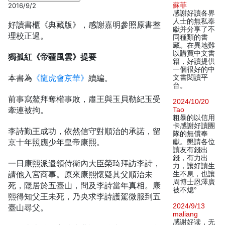
蘇菲
2016/9/2
感謝好讀各界
人士的無私奉
好讀書櫃《典藏版》，感謝嘉明參照原書整
獻并分享了不
理校正過。
同種類的書
藏。在異地難
以購買中文書
獨孤紅《帝疆風雲》提要
籍，好讀提供
一個很好的中
本書為
《龍虎會京華》
續編。
文書閱讀平
台。
前事寫鰲拜奪權事敗，肅王與玉貝勒紀玉受
2024/10/20
牽連被拘。
Tao
粗暴的以信用
卡感謝好讀團
李詩勤王成功，依然信守對順治的承諾，留
隊的無償奉
京十年照應少年皇帝康熙。
獻。懇請各位
讀友有錢出
錢，有力出
一日康熙派遣領侍衛內大臣榮琦拜訪李詩，
力，讓好讀生
請他入宮商事。原來康熙懷疑其父順治未
生不息，也讓
周博士恩澤廣
死，隱居於五臺山，問及李詩當年真相。康
被不熄°
熙得知父王未死，乃央求李詩護駕微服到五
2024/9/13
臺山尋父。
maliang
感谢好读，无