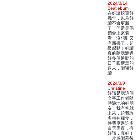
2024/3/14
Beatlebum
在好讀挖寶好
幾年，以為好
讀不會更新
了，但還是偶
爾會上來看
看，沒想到又
有新書了，超
級感動！好讀
真的陪我渡過
好多個通勤的
日子跟愜意的
週末，謝謝好
讀！
2024/3/9
Christine
好讀是我這個
文字工作者隨
時隨地的好朋
友，我有空就
上來，給我許
多精神糧食，
伴我度過許多
白天黑夜，有
好讀，真好！
非常感謝幕後