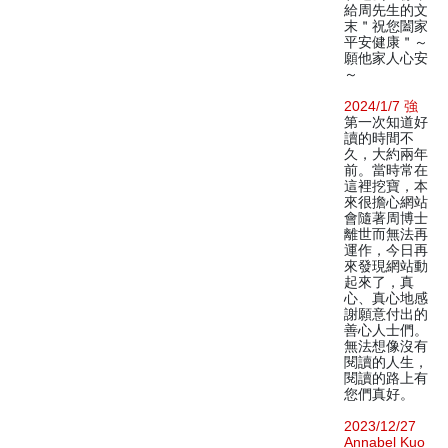
給周先生的文
末＂祝您闔家
平安健康＂～
願他家人心安
～
2024/1/7 強
第一次知道好
讀的時間不
久，大約兩年
前。當時常在
這裡挖寶，本
來很擔心網站
會隨著周博士
離世而無法再
運作，今日再
來發現網站動
起來了，真
心、真心地感
謝願意付出的
善心人士們。
無法想像沒有
閱讀的人生，
閱讀的路上有
您們真好。
2023/12/27
Annabel Kuo