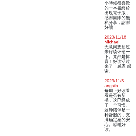
小時候很喜歡
的一本書終於
出現電子版，
感謝團隊的無
私分享，謝謝
好讀！
2023/11/18
Michael
无意间想起过
来好读怀念一
下。竟然是惊
喜！好读活过
来了！感恩 感
谢。
2023/11/5
angsila
每周上好读看
看是否有新
书，这已经成
了一个习惯。
这种陪伴是一
种舒服的，充
满确定感的安
心。感谢好
读。