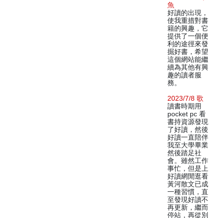
魚
好讀的出現，
使我重措對書
籍的興趣，它
提供了一個便
利的途徑來發
掘好書，希望
這個網站能繼
續為其他有興
趣的讀者服
務。
2023/7/8 歌
讀書時期用
pocket pc 看
書持資源發現
了好讀，然後
好讀一直陪伴
我至大學畢業
然後踏足社
會。雖然工作
事忙，但是上
好讀網閒逛看
黃河散文已成
一種習慣，直
至發現好讀不
再更新，繼而
停站，再從別