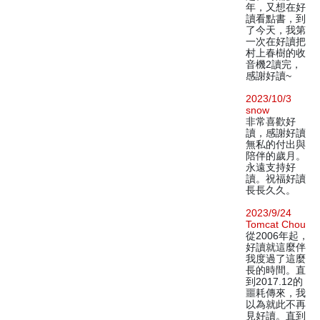
年，又想在好
讀看點書，到
了今天，我第
一次在好讀把
村上春樹的收
音機2讀完，
感謝好讀~
2023/10/3
snow
非常喜歡好
讀，感謝好讀
無私的付出與
陪伴的歲月。
永遠支持好
讀。祝福好讀
長長久久。
2023/9/24
Tomcat Chou
從2006年起，
好讀就這麼伴
我度過了這麼
長的時間。直
到2017.12的
噩耗傳來，我
以為就此不再
見好讀。直到