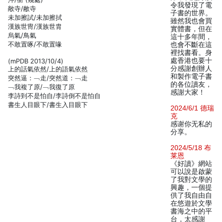
令我發現了電
敞寺/敝寺
子書的世界。
未加擦試/未加擦拭
雖然我也會買
漢族世冑/漢族世胄
實體書，但在
烏氣/鳥氣
這十多年間，
不敢置啄/不敢置喙
也會不斷在這
裡找書看。身
處香港也要十
(mPDB 2013/10/4)
分感謝創辦人
上的話氣依然/上的語氣依然
和製作電子書
突然逼：﹁走/突然道：﹁走
的各位讀友，
﹁我複了原/﹁我復了原
感謝大家！
李詩到不是怕自/李詩倒不是怕自
書生人目眼下/書生入目眼下
2024/6/1 德瑞
克
感谢你无私的
分享。
2024/5/18 布
莱恩
《好讀》網站
可以說是啟蒙
了我對文學的
興趣，一個提
供了我自由自
在悠遊於文學
書海之中的平
台，太感謝