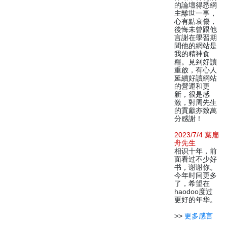
的論壇得悉網
主離世一事，
心有點哀傷，
後悔未曾跟他
言謝在學習期
間他的網站是
我的精神食
糧。見到好讀
重啟，有心人
延續好讀網站
的營運和更
新，很是感
激，對周先生
的貢獻亦致萬
分感謝！
2023/7/4 葉扁
舟先生
相识十年，前
面看过不少好
书，谢谢你。
今年时间更多
了，希望在
haodoo度过
更好的年华。
>>
更多感言