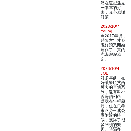
然在這裡遇見
一本本的好
書，真心感謝
好讀！
2023/10/7
Young
自2017年後，
時隔六年才發
現好讀又開始
運作了，真的
充滿深深感
謝。
2023/10/4
JOE
好多年前，在
好讀發現艾西
莫夫的基地系
列，還有科小
說海伯利昂，
讓我在年輕歲
月，住在忠孝
東路旁玉成公
園附近的時
候，獲得了很
多閱讀的樂
趣。時隔多