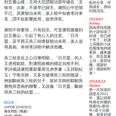
到五臺山後，主持大悲謂順治當年確在「文
私的分享，伴
我成长，感动
殊寺」出家，不過早已歸天。康熙心中悲憤
到我泪流。
不已。其實順治未死，派人暗中知會李詩來
見，謂不欲影響政局，故而佯死。
2024/9/7
Ashley
因為尋找高陽
康熙不得要領，只有回京。可是康熙微服到
的小說知道了
訪五臺山，引起了有心人的注意。「日月
好讀，也已經
十年了。好讀
盟」及平西王吳三桂懷疑順治未死，派人追
上高陽的小說
尋真相。幸得李詩暗中解決危機。
也慢慢地持續
更新，越來越
全，而且質量
吳三桂造反之心日漸明顯，「日月盟」的人
上佳，值得珍
又虎視眈眈，對康熙政權的穩定自然不利。
藏。感謝好
李詩亟請康熙重新重用兄弟李書（玉貝勒紀
讀！感謝校對
者！
玉）守衛京師。又多次破壞吳三桂的陰謀，
例如斷絕吳三桂的兒子、留於京師的額駙吳
2024/6/14
Skelen
應熊與雲南的聯繫，又說服「日月盟」斷絕
第一次知道好
與吳三桂的結盟……
讀是在2011
年，還記得那
時身在外國的
勘誤表
：
我要找<那些
(mPDB 2016/9/2)
年>是十分困
修改標點 (幾處)
難，就是好讀
沖/衝 (幾處)