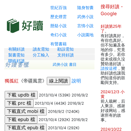
搜尋好讀 -
世紀百強
隨身智囊
Google
歷史煙雲
武俠小說
懸疑小說
言情小說
好讀第25年
了
。
奇幻小說
小說園地
有好讀真好，
有你也真好。
有聲書籍
但不知遍及各
有關好讀
讀友需知
勘誤需知
地的你，究竟
有多少。若你
製書需知
分工輸入
支持好讀
從未或很久沒
聯絡好讀
贊助過好讀，
武俠小說 書目
請按這裡
，贊
助好讀也讓我
們知道你的鼓
獨孤紅
《帝疆風雲》
說明
勵與支持。
2024/12/3 小
2013/10/4 (539K) 2016/9/2
黄
前人栽树，后
2013/10/4 (443K) 2016/9/2
人乘凉。感谢
好读网站，感
2016/9/2 (1240K)
谢所有的故
2013/10/4 (292K) 2016/9/2
事。
2013/10/4 (292K)
2024/10/22