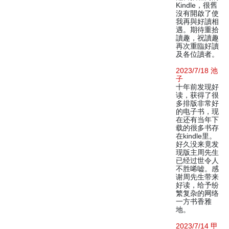
Kindle，很舊
沒有開啟了使
我再與好讀相
遇。期待重拾
讀趣，祝讀趣
再次重臨好讀
及各位讀者。
2023/7/18 池
子
十年前发现好
读，获得了很
多排版非常好
的电子书，现
在还有当年下
载的很多书存
在kindle里。
好久没来竟发
现版主周先生
已经过世令人
不胜唏嘘。感
谢周先生带来
好读，给予纷
繁复杂的网络
一方书香雅
地。
2023/7/14 甲