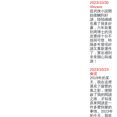
2023/10/30
Vincent
從武俠小說開
始接觸到好
讀，陸陸續續
也看了很多好
書，六年前看
到周博士的消
息覺得十分不
捨與可惜，時
隔多年發現好
讀又重新運作
了，實在感到
非常開心與感
謝！
2023/10/23
偷泥
2019年的某
天，我在這裡
遇見了薩豐的
風之影，便開
啟了我的閱讀
之路，才知道
原來閱讀是一
件多麼快樂的
事情。2023年
的今天，我依