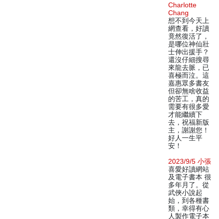
Charlotte
Chang
想不到今天上
網查看，好讀
竟然復活了，
是哪位神仙壯
士伸出援手？
還沒仔細搜尋
來龍去脈，已
喜極而泣。這
嘉惠眾多書友
但卻無啥收益
的苦工，真的
需要有很多愛
才能繼續下
去，祝福新版
主，謝謝您！
好人一生平
安！
2023/9/5 小張
喜愛好讀網站
及電子書本 很
多年月了。從
武俠小說起
始，到各種書
類，幸得有心
人製作電子本