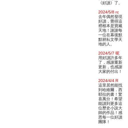
《好讀》了。
2024/5/8 rc
去年偶然發現
好讀，覺得這
裡根本是寶藏
天地！謝謝每
一位在幕後默
默耕耘文學天
地的人。
2024/5/7 呢
用好讀許多年
了，感謝重新
更新，也感謝
大家的付出！
2024/4/4 R
這里居然能找
到哈維爾．西
耶拉的書！驚
喜萬分！希望
能讀到更多這
位歷史小說大
師的作品！感
恩每一位好讀
團隊！