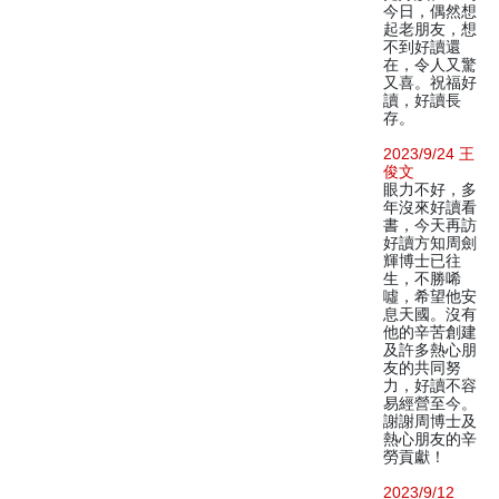
今日，偶然想
起老朋友，想
不到好讀還
在，令人又驚
又喜。祝福好
讀，好讀長
存。
2023/9/24 王
俊文
眼力不好，多
年沒來好讀看
書，今天再訪
好讀方知周劍
輝博士已往
生，不勝唏
噓，希望他安
息天國。沒有
他的辛苦創建
及許多熱心朋
友的共同努
力，好讀不容
易經營至今。
謝謝周博士及
熱心朋友的辛
勞貢獻！
2023/9/12