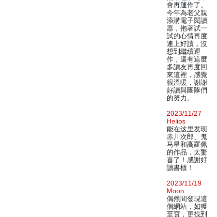
會再運作了。
今年為老父親
添購電子閱讀
器，抱著試一
試的心情再度
連上好讀，沒
想到繼續運
作，還有這麼
多讀友再度回
來這裡，感覺
很溫暖，謝謝
好讀與團隊們
的努力。
2023/11/27
Helios
能在这里发现
赤川次郎、鬼
马星和高羅佩
的作品，太驚
喜了！感謝好
讀書櫃！
2023/11/19
Moon
偶然間發現這
個網站，如獲
至寶，更找到