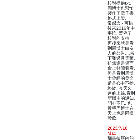
校對提供txt,
周博士也幫忙
製作了電子書
格式上架, 非
常感念~ 可惜
後來2016年中
事忙, 暫停了
校對的支持,
再後來就是看
到周博士由友
人的公告....當
下難過且震驚,
雖然還是偶而
會上好讀看看,
但是看到周博
士曾經的發文
還是心中不捨,
終於, 今天久
違的上線,看到
新版主的通知,
開心不已, 也
希望周博士在
天上也是同樣
歡欣.
2023/7/18
Mac
翻書抽屜內的