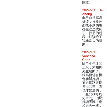
團隊。
2024/2/19 He
Zhong
非常非常感谢
好读，许多外
面找不到的书
都在这里找到
了，找书的过
程，好读给了
我非常大的帮
助！
2024/1/13
Vanessa
Chen
隔了七年才又
上來，才知周
先生離開了。
很高興曾有機
會參與好讀，
透過網路與周
博士共事（真
也才知道的，
一直只稱呼周
先生的)，感謝
好讀團隊！也
和過去一樣，