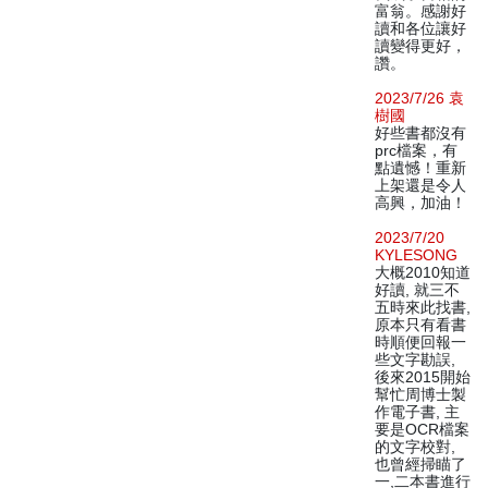
富翁。感謝好
讀和各位讓好
讀變得更好，
讚。
2023/7/26 袁
樹國
好些書都沒有
prc檔案，有
點遺憾！重新
上架還是令人
高興，加油！
2023/7/20
KYLESONG
大概2010知道
好讀, 就三不
五時來此找書,
原本只有看書
時順便回報一
些文字勘誤,
後來2015開始
幫忙周博士製
作電子書, 主
要是OCR檔案
的文字校對,
也曾經掃瞄了
一,二本書進行