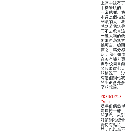
上高中後有了
手機發現的，
非常感謝。我
本身是個很愛
閱讀的人，我
感到若我活著
而不去欣賞這
一種人類的藝
術那將毫無意
義可言。總而
言之，萬分感
謝，我不知道
在每有能力買
書學校圖書館
又只能借七天
的情況下，沒
有這個網站我
的生命會是多
麼的荒蕪。
2023/12/12
Yumi
幾年前偶然得
知周博士離世
的消息，來到
好讀網站總會
覺得有點悵
然，也以為不