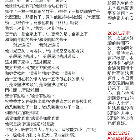
又過了好一會，/又過了好一會兒，
給周先生的文
他怔怔站在竹前/他怔怔地站在竹前
末＂祝您闔家
抓住了一根一握粗細的竹子，/抓住了一根幼細的竹子
平安健康＂～
怎麼運動，那根竹子，竟叫他抓得格格斷裂！/怎麼運
願他家人心安
勁，那根竹子，竟被他抓得「格格」斷裂！
～
我第一次見他，/我第一次見他時，
2024/1/7 強
更奇的，是全家上下，/。更奇的是，全家上下，
第一次知道好
和我同年齡的孩子/和我同齡的孩子
讀的時間不
對於這樣/ 我對於這樣
久，大約兩年
他目光空洞，向著我，/他目光空空地望著我
前。當時常在
十分嚴厲地告誡，/十分嚴厲地告誡過我：
這裡挖寶，本
這才回了家中，/這才回家，
來很擔心網站
雙方都覺不出/雙方都察覺不出
會隨著周博士
和她柔軟的、潤濕的/和她柔軟、潤濕的
離世而無法再
運作，今日再
她一直偎在我的懷內/她一直依偎在我的懷內
來發現網站動
可是我堅決搖頭/可是我堅決地搖頭
起來了，真
門推開，/門被推開，
心、真心地感
聲音有點啞：/嗓音有點啞：
謝願意付出的
祝香香才又在學校出現/祝香香這才又在學校出現
善心人士們。
她又幽幽歎了一聲，/她又幽幽地歎了一聲，
無法想像沒有
俏臉飛紅/俏臉緋紅
閱讀的人生，
感覺如此真實/感覺是如此真實
閱讀的路上有
您們真好。
他就是說(原書錯誤)/就是說
年紀小，吸收能力大；年紀大，吸收能力小。/年紀
2023/12/27
小，吸收能力強；年紀大，吸收能力弱。
Annabel Kuo