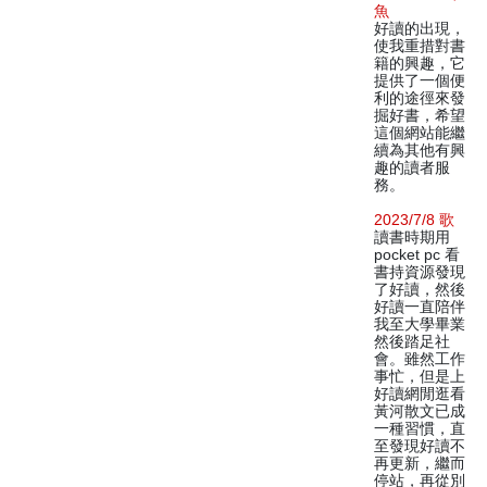
魚
好讀的出現，
使我重措對書
籍的興趣，它
提供了一個便
利的途徑來發
掘好書，希望
這個網站能繼
續為其他有興
趣的讀者服
務。
2023/7/8 歌
讀書時期用
pocket pc 看
書持資源發現
了好讀，然後
好讀一直陪伴
我至大學畢業
然後踏足社
會。雖然工作
事忙，但是上
好讀網閒逛看
黃河散文已成
一種習慣，直
至發現好讀不
再更新，繼而
停站，再從別