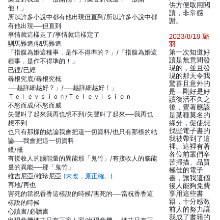
供方便取用閱
他！」
讀，非常感
所以許多小說中都有他出現但直到/所以許多小說中都
謝。
有他出現──但直到
事情就這樣走了/事情就這樣定了
2023/8/18 璐
馴馬難追/駟馬難追
羽
「指腹為婚這種事，是作不得準的？」/「指腹為婚這
第一次知道好
讀是無意間發
種事，是作不得準的！」
現的，並且發
已徑/已經
現的那天令我
尋根究底/尋根究柢
驚喜且意外的
──越詳細越好？」/──越詳細越好！」
是—剛好是好
Ｔｅｌｅｖｓｉｏｎ/Ｔｅｌｅｖｉｓｉｏｎ
讀復活不久之
不怒而成/不怒而威
後，覺著應該
失聲叫了起來我再也想不到/失聲叫了起來──我再也
是某種莫名的
想不到
緣分，促使想
找些電子書的
也只有那樣的結論我會把這一切資料/也只有那樣的結
我被帶到了這
論──我會把這一切資料
裡。這裡有著
鯈/儵
各位前輩們辛
有接收人的腦能量的異能那「鬼竹」/有接收人的腦能
苦掃描、品質
量的異能──那「鬼竹」
極佳的電子
維吉尼亞/維珍尼亞
(未改，原正確。)
書，讓我這個
再地/再也
後人能夠免費
害死的當祝香香這樣說的時候/害死的──當祝香香這
享用這些書
籍，十分感激
樣說的時候
前人的努力讓
心讀書/必讀書
我成了書籍的