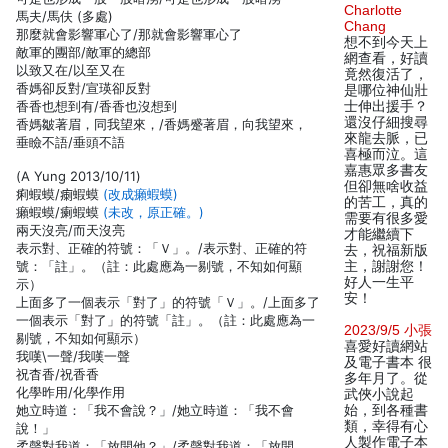
Charlotte
馬夫/馬伕 (多處)
Chang
那麼就會影響軍心了/那就會影響軍心了
想不到今天上
敵軍的團部/敵軍的總部
網查看，好讀
以致又在/以至又在
竟然復活了，
香媽卻反對/宣瑛卻反對
是哪位神仙壯
香香也想到有/香香也沒想到
士伸出援手？
還沒仔細搜尋
香媽皺著眉，同我望來，/香媽蹙著眉，向我望來，
來龍去脈，已
垂瞼不語/垂頭不語
喜極而泣。這
嘉惠眾多書友
(A Yung 2013/10/11)
但卻無啥收益
痢蝦蟆/𤷫蝦蟆
(改成癩蝦蟆)
的苦工，真的
癩蝦蟆/瘌蝦蟆
(未改，原正確。)
需要有很多愛
兩天沒亮/而天沒亮
才能繼續下
表示對、正確的符號：「Ｖ」。/表示對、正確的符
去，祝福新版
號：「註」。（註：此處應為一剔號，不知如何顯
主，謝謝您！
好人一生平
示）
安！
上面多了一個表示「對了」的符號「Ｖ」。/上面多了
一個表示「對了」的符號「註」。（註：此處應為一
2023/9/5 小張
剔號，不知如何顯示）
喜愛好讀網站
我嘆\一聲/我嘆一聲
及電子書本 很
祝杳香/祝香香
多年月了。從
化學昨用/化學作用
武俠小說起
她立時道：「我不會說？」/她立時道：「我不會
始，到各種書
類，幸得有心
說！」
人製作電子本
柔聲對我道：「放開他？」/柔聲對我道：「放開