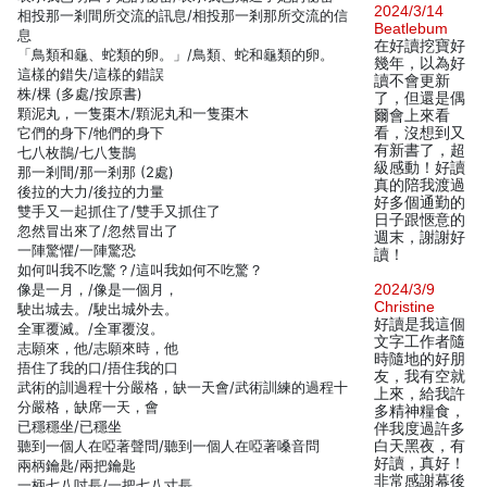
2024/3/14
相投那一剎間所交流的訊息/相投那一剎那所交流的信
Beatlebum
息
在好讀挖寶好
「鳥類和龜、蛇類的卵。」/鳥類、蛇和龜類的卵。
幾年，以為好
這樣的錯失/這樣的錯誤
讀不會更新
株/棵 (多處/按原書)
了，但還是偶
顆泥丸，一隻棗木/顆泥丸和一隻棗木
爾會上來看
它們的身下/牠們的身下
看，沒想到又
有新書了，超
七八枚鵲/七八隻鵲
級感動！好讀
那一剎間/那一剎那 (2處)
真的陪我渡過
後拉的大力/後拉的力量
好多個通勤的
雙手又一起抓住了/雙手又抓住了
日子跟愜意的
忽然冒出來了/忽然冒出了
週末，謝謝好
一陣驚懼/一陣驚恐
讀！
如何叫我不吃驚？/這叫我如何不吃驚？
像是一月，/像是一個月，
2024/3/9
Christine
駛出城去。/駛出城外去。
好讀是我這個
全軍覆滅。/全軍覆沒。
文字工作者隨
志願來，他/志願來時，他
時隨地的好朋
捂住了我的口/捂住我的口
友，我有空就
武術的訓過程十分嚴格，缺一天會/武術訓練的過程十
上來，給我許
分嚴格，缺席一天，會
多精神糧食，
已穩穩坐/已穩坐
伴我度過許多
聽到一個人在啞著聲問/聽到一個人在啞著嗓音問
白天黑夜，有
好讀，真好！
兩柄鑰匙/兩把鑰匙
非常感謝幕後
一柄七八吋長/一把七八寸長