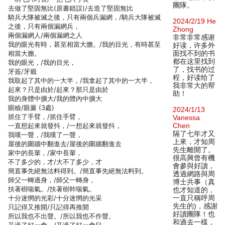
團隊。
去做了堅固無比(原書錯誤)/去造了堅固無比
騎兵大隊被滅之後，只有兩個兵漏網，/騎兵大隊被滅
2024/2/19 He
之後，只有兩個漏網兵，
Zhong
兩個漏網人/兩個漏網之人
非常非常感谢
我的眼光有時，甚至相當大膽。/我的目光，有時甚至
好读，许多外
相當大膽。
面找不到的书
都在这里找到
我的眼光，/我的目光，
了，找书的过
牙簽/牙籤
程，好读给了
我取起了其中的一大半，/我拿起了其中的一大半，
我非常大的帮
起來？只是由於/起來？那只是由於
助！
我的身體中擴大/我的體內中擴大
眼瞼/眼簾 (3處)
2024/1/13
抓住了手臂，/抓住手臂，
Vanessa
一直想起來就發抖，/一想起來就發抖，
Chen
隔了七年才又
我嘆一聲，/我嘆了一聲，
上來，才知周
屋後的圍牆中翻進去/屋後的圍牆翻進去
先生離開了。
家中的長輩，/家中長輩，
很高興曾有機
不了多少的，才/大不了多少，才
會參與好讀，
簡直事先絕無法料得到。/簡直事先絕無法料到。
透過網路與周
師父一轉過身，/師父一轉身，
博士共事（真
扶著樹喘氣。/扶著樹幹喘氣。
也才知道的，
十分迷惘的光彩/十分迷惘的光采
一直只稱呼周
先生的)，感謝
只記得又推開/只記得再推開
好讀團隊！也
所以我也不出聲。/所以我也不作聲。
和過去一樣，