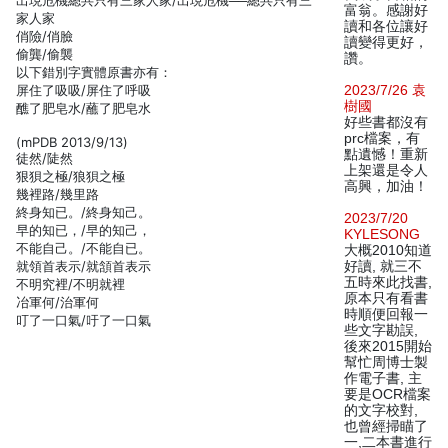
出現危機總共只有三家人家/出現危機──總共只有三
富翁。感謝好
家人家
讀和各位讓好
俏險/俏臉
讀變得更好，
偷龔/偷襲
讚。
以下錯別字實體原書亦有：
屏住了吸吸/屏住了呼吸
2023/7/26 袁
樹國
醮了肥皂水/蘸了肥皂水
好些書都沒有
prc檔案，有
(mPDB 2013/9/13)
點遺憾！重新
徒然/陡然
上架還是令人
狠狽之極/狼狽之極
高興，加油！
幾裡路/幾里路
終身知已。/終身知己。
2023/7/20
早的知已，/早的知己，
KYLESONG
不能自己。/不能自已。
大概2010知道
就領首表示/就頷首表示
好讀, 就三不
五時來此找書,
不明究裡/不明就裡
原本只有看書
冶軍何/治軍何
時順便回報一
叮了一口氣/吁了一口氣
些文字勘誤,
後來2015開始
幫忙周博士製
作電子書, 主
要是OCR檔案
的文字校對,
也曾經掃瞄了
一,二本書進行