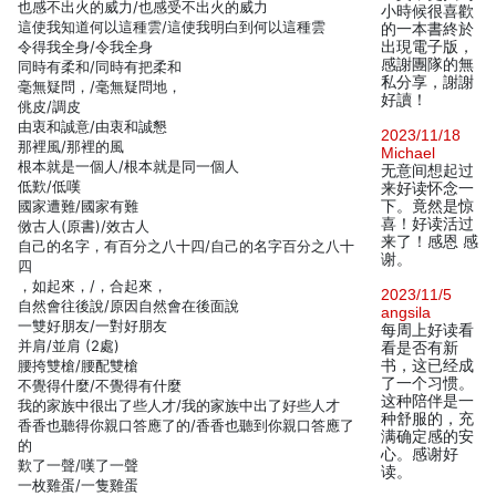
也感不出火的威力/也感受不出火的威力
小時候很喜歡
這使我知道何以這種雲/這使我明白到何以這種雲
的一本書終於
令得我全身/令我全身
出現電子版，
感謝團隊的無
同時有柔和/同時有把柔和
私分享，謝謝
毫無疑問，/毫無疑問地，
好讀！
佻皮/調皮
由衷和誠意/由衷和誠懇
2023/11/18
那裡風/那裡的風
Michael
根本就是一個人/根本就是同一個人
无意间想起过
低歎/低嘆
来好读怀念一
國家遭難/國家有難
下。竟然是惊
喜！好读活过
傚古人(原書)/效古人
来了！感恩 感
自己的名字，有百分之八十四/自己的名字百分之八十
谢。
四
，如起來，/，合起來，
2023/11/5
自然會往後說/原因自然會在後面說
angsila
一雙好朋友/一對好朋友
每周上好读看
并肩/並肩 (2處)
看是否有新
腰挎雙槍/腰配雙槍
书，这已经成
了一个习惯。
不覺得什麼/不覺得有什麼
这种陪伴是一
我的家族中很出了些人才/我的家族中出了好些人才
种舒服的，充
香香也聽得你親口答應了的/香香也聽到你親口答應了
满确定感的安
的
心。感谢好
歎了一聲/嘆了一聲
读。
一枚雞蛋/一隻雞蛋