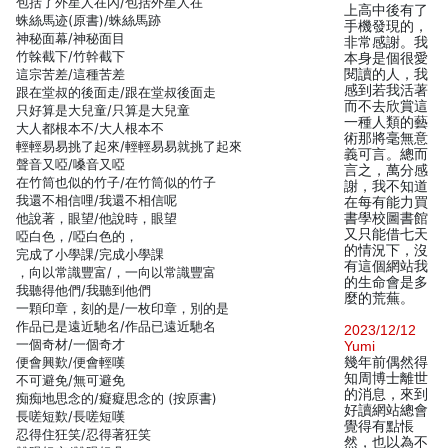
包括了外星人在內/包括外星人在
上高中後有了
蛛絲馬迹(原書)/蛛絲馬跡
手機發現的，
神秘面幕/神秘面目
非常感謝。我
竹榦截下/竹幹截下
本身是個很愛
這宗苦差/這種苦差
閱讀的人，我
感到若我活著
跟在堂叔的後面走/跟在堂叔後面走
而不去欣賞這
只好算是大兒童/只算是大兒童
一種人類的藝
大人都根本不/大人根本不
術那將毫無意
輕輕易易挑了起來/輕輕易易就挑了起來
義可言。總而
聲音又啞/嗓音又啞
言之，萬分感
在竹筒也似的竹子/在竹筒似的竹子
謝，我不知道
我還不相信哩/我還不相信呢
在每有能力買
他說著，眼望/他說時，眼望
書學校圖書館
又只能借七天
啞白色，/啞白色的，
的情況下，沒
完成了小學課/完成小學課
有這個網站我
，向以常識豐富/，一向以常識豐富
的生命會是多
我聽得他們/我聽到他們
麼的荒蕪。
一顆印章，刻的是/一枚印章，別的是
作品已是遠近馳名/作品已遠近馳名
2023/12/12
一個奇材/一個奇才
Yumi
便會興歎/便會輕嘆
幾年前偶然得
知周博士離世
不可避免/無可避免
的消息，來到
痴痴地思念的/癡癡思念的 (按原書)
好讀網站總會
長嗟短歎/長嗟短嘆
覺得有點悵
忍得住狂笑/忍得著狂笑
然，也以為不