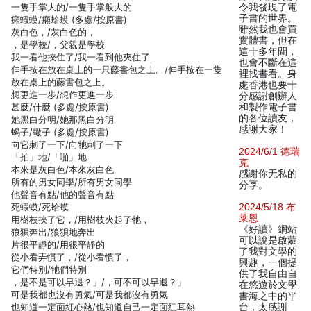
一隻手掌大的/一隻手掌般大的
令我發現了電
子書的世界。
癩蝦蟆/癩蛤蟆 (多處/按原書)
雖然我也會買
灰白色，/灰白色的，
實體書，但在
，是學校/，父親是學校
這十多年間，
我一看他挾住了/我一看到他夾住了
也會不斷在這
伸手按在放在桌上的一只藤書包之上。/伸手按在一隻
裡找書看。身
放在桌上的藤書包之上。
處香港也要十
想更進一步/想作更進一步
分感謝創辦人
甚麼/什麼 (多處/按原書)
和製作電子書
的各位讀友，
她黑白分明/她那黑白分明
感謝大家！
蝎子/蠍子 (多處/按原書)
向它刺了一下/向牠刺了一下
2024/6/1 德瑞
「拍」地/「啪」地
克
本來是灰白色/本來灰白色
感谢你无私的
所有的男女同學/所有男女同學
分享。
他聲音有點/他的聲音有點
死蝦蟆/死蛤蟆
2024/5/18 布
莱恩
用樹枝挾了它，/用樹枝夾起了牠，
《好讀》網站
狼狽奔出/狼狽地奔出
可以說是啟蒙
片很平靜的/用很平靜的
了我對文學的
從小看弄慣了，/從小看慣了，
興趣，一個提
它們特別/牠們特別
供了我自由自
，是不是可以早退？」/，可不可以早退？」
在悠遊於文學
可是我都也沒有勇氣/可是我都沒有勇氣
書海之中的平
也知道一定面紅心熱/也知道自己一定面紅耳熱
台，太感謝