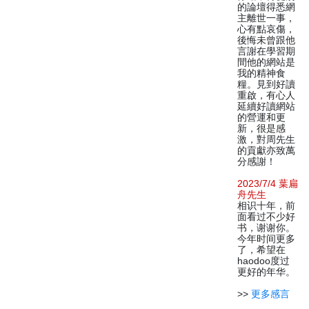
的論壇得悉網
主離世一事，
心有點哀傷，
後悔未曾跟他
言謝在學習期
間他的網站是
我的精神食
糧。見到好讀
重啟，有心人
延續好讀網站
的營運和更
新，很是感
激，對周先生
的貢獻亦致萬
分感謝！
2023/7/4 葉扁
舟先生
相识十年，前
面看过不少好
书，谢谢你。
今年时间更多
了，希望在
haodoo度过
更好的年华。
>>
更多感言