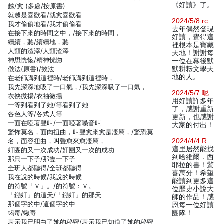
《好讀》了。
越/愈 (多處/按原書)
就越是喜歡看/就愈喜歡看
2024/5/8 rc
我才偷偷地看/我才偷偷看
去年偶然發現
在接下來的時間之中，/接下來的時間，
好讀，覺得這
續續，聽/續續地，聽
裡根本是寶藏
人類的渣滓/人類渣滓
天地！謝謝每
神思恍惚/精神恍惚
一位在幕後默
傚法(原書)/效法
默耕耘文學天
地的人。
在老師講到這裡時/老師講到這裡時，
我先深深地吸了一口氣，/我先深深吸了一口氣，
2024/5/7 呢
衣袂微揚/衣袖微揚
用好讀許多年
一等到看到了她/等看到了她
了，感謝重新
各色人等/各式人等
更新，也感謝
一面在啞著聲叫/一面啞著嗓音叫
大家的付出！
驚怖莫名，面肉扭曲，叫聲愈來愈是凄厲，/驚恐莫
名，面容扭曲，叫聲愈來愈凄厲，
2024/4/4 R
這里居然能找
奸團的又一次成功/奸團又一次的成功
到哈維爾．西
那只一下子/那隻一下子
耶拉的書！驚
全班人都聽得/全班都聽得
喜萬分！希望
我在說的時候/我說的時候
能讀到更多這
的符號「Ｖ」。/的符號：Ｖ。
位歷史小說大
「鋤奸」的這天/「鋤奸」的那天
師的作品！感
那個字的中/這個字的中
恩每一位好讀
蝎毒/蠍毒
團隊！
表示我已明白了她的秘密/表示我已知道了她的秘密