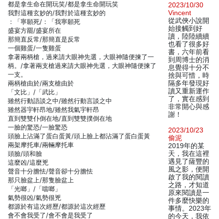
都是拿生命在開玩笑/都是拿生命開玩笑
2023/10/30
我對這種玄妙的/我對於這種玄妙的
Vincent
從武俠小說開
：「寧願死/：「我寧願死
始接觸到好
盛宴方罷/盛宴所在
讀，陸陸續續
那簡直反常/那簡直是反常
也看了很多好
一個雞蛋/一隻雞蛋
書，六年前看
拿著兩柄槍，過來請大眼神先選，大眼神隨便揀了一
到周博士的消
柄。/拿著兩支槍過來請大眼神先選，大眼神隨便揀了
息覺得十分不
一支。
捨與可惜，時
兩柄槍由於/兩支槍由於
隔多年發現好
讀又重新運作
「文比」/「武比」
了，實在感到
雖然行動語談之中/雖然行動言談之中
非常開心與感
雖然器宇軒昂地/雖然我氣宇軒昂
謝！
直到雙雙仆倒在地/直到雙雙撲倒在地
一臉的驚恐/一臉驚恐
2023/10/23
頭臉上沾滿了蛋白蛋黃/頭上臉上都沾滿了蛋白蛋黃
偷泥
兩架摩托車/兩輛摩托車
2019年的某
頭臉/頭和臉
天，我在這裡
遇見了薩豐的
這麼凶/這麼兇
風之影，便開
聲音十分膽怯/聲音卻十分膽怯
啟了我的閱讀
那只臉盆上/那隻臉盆上
之路，才知道
「光啷」/「噹啷」
原來閱讀是一
氣勢很凶/氣勢很兇
件多麼快樂的
都源於有這次經歷/都源於這次經歷
事情。2023年
會不會我受了/會不會是我受了
的今天，我依