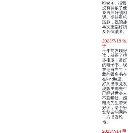
Kindle，很舊
沒有開啟了使
我再與好讀相
遇。期待重拾
讀趣，祝讀趣
再次重臨好讀
及各位讀者。
2023/7/18 池
子
十年前发现好
读，获得了很
多排版非常好
的电子书，现
在还有当年下
载的很多书存
在kindle里。
好久没来竟发
现版主周先生
已经过世令人
不胜唏嘘。感
谢周先生带来
好读，给予纷
繁复杂的网络
一方书香雅
地。
2023/7/14 甲