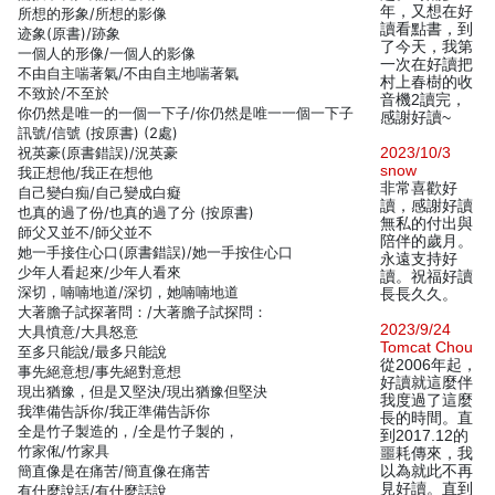
年，又想在好
所想的形象/所想的影像
讀看點書，到
迹象(原書)/跡象
了今天，我第
一個人的形像/一個人的影像
一次在好讀把
不由自主喘著氣/不由自主地喘著氣
村上春樹的收
不致於/不至於
音機2讀完，
你仍然是唯一的一個一下子/你仍然是唯一一個一下子
感謝好讀~
訊號/信號 (按原書) (2處)
祝英豪(原書錯誤)/況英豪
2023/10/3
snow
我正想他/我正在想他
非常喜歡好
自己變白痴/自己變成白癡
讀，感謝好讀
也真的過了份/也真的過了分 (按原書)
無私的付出與
師父又並不/師父並不
陪伴的歲月。
她一手接住心口(原書錯誤)/她一手按住心口
永遠支持好
少年人看起來/少年人看來
讀。祝福好讀
深切，喃喃地道/深切，她喃喃地道
長長久久。
大著膽子試探著問：/大著膽子試探問：
2023/9/24
大具憤意/大具怒意
Tomcat Chou
至多只能說/最多只能說
從2006年起，
事先絕意想/事先絕對意想
好讀就這麼伴
現出猶豫，但是又堅決/現出猶豫但堅決
我度過了這麼
我準備告訴你/我正準備告訴你
長的時間。直
全是竹子製造的，/全是竹子製的，
到2017.12的
竹家俬/竹家具
噩耗傳來，我
簡直像是在痛苦/簡直像在痛苦
以為就此不再
見好讀。直到
有什麼說話/有什麼話說