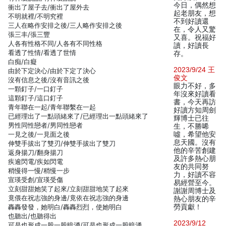
今日，偶然想
衝出了屋子去/衝出了屋外去
起老朋友，想
不明就裡/不明究裡
不到好讀還
三人在略作安排之後/三人略作安排之後
在，令人又驚
張三丰/張三豐
又喜。祝福好
人各有性格不同/人各有不同性格
讀，好讀長
看透了性情/看透了世情
存。
白痴/白癡
2023/9/24 王
由於下定決心/由於下定了決心
俊文
沒有信息之後/沒有音訊之後
眼力不好，多
一顆釘子/一口釘子
年沒來好讀看
這顆釘子/這口釘子
書，今天再訪
青年聯在一起/青年聯繫在一起
好讀方知周劍
已經理出了一點頭緒來了/已經理出一點頭緒來了
輝博士已往
男性同性戀者/男同性戀者
生，不勝唏
一見之後/一見面之後
噓，希望他安
息天國。沒有
伸雙手拔出了雙刃/伸雙手拔出了雙刀
他的辛苦創建
返身揚刀/翻身揚刀
及許多熱心朋
疾逾閃電/疾如閃電
友的共同努
稍慢得一慢/稍慢一步
力，好讀不容
宣瑛受創/宣瑛受傷
易經營至今。
立刻甜甜她笑了起來/立刻甜甜地笑了起來
謝謝周博士及
竟偎在祝志強的身邊/竟依在祝志強的身邊
熱心朋友的辛
轟轟發發，她明白/轟轟烈烈，使她明白
勞貢獻！
也聽出/也聽得出
2023/9/12
可是也形成一股一股暗湧/可是也形成一股暗湧