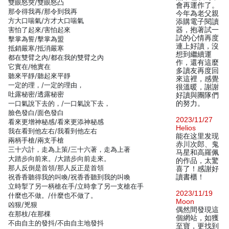
雙眼怒突/雙眼怒凸
會再運作了。
那令得我再/那令到我再
今年為老父親
方大口喘氣/方才大口喘氣
添購電子閱讀
害怕了起來/害怕起來
器，抱著試一
試的心情再度
擊掌為誓/擊掌為盟
連上好讀，沒
抵銷嚴寒/抵消嚴寒
想到繼續運
都在雙臂之內/都在我的雙臂之內
作，還有這麼
它實在/牠實在
多讀友再度回
聽來平靜/聽起來平靜
來這裡，感覺
一定的理，/一定的理由，
很溫暖，謝謝
吐露秘密/透露秘密
好讀與團隊們
一口氣說下去的，/一口氣說下去，
的努力。
臉色發白/面色發白
2023/11/27
看來更增神秘感/看來更添神秘感
Helios
我在看到他左右/我看到他左右
能在这里发现
兩柄手槍/兩支手槍
赤川次郎、鬼
三十六計，走為上策/三十六著，走為上著
马星和高羅佩
大踏步向前來。/大踏步向前走來。
的作品，太驚
那人反倒是首領/那人反正是首領
喜了！感謝好
祝香香聽得我的叫喚/祝香香聽到我的叫喚
讀書櫃！
立時掣了另一柄槍在手/立時拿了另一支槍在手
2023/11/19
什麼也不做。/什麼也不做了。
Moon
凶狠/兇狠
偶然間發現這
在那枝/在那棵
個網站，如獲
不由自主的發抖/不由自主地發抖
至寶，更找到