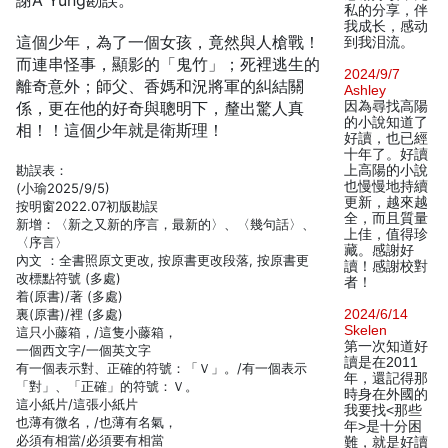
謝A Yung勘誤。
私的分享，伴
我成长，感动
這個少年，為了一個女孩，竟然與人槍戰！
到我泪流。
而連串怪事，顯影的「鬼竹」；死裡逃生的
2024/9/7
離奇意外；師父、香媽和況將軍的糾結關
Ashley
係，更在他的好奇與聰明下，釐出驚人真
因為尋找高陽
的小說知道了
相！！這個少年就是衛斯理！
好讀，也已經
十年了。好讀
勘誤表：
上高陽的小說
也慢慢地持續
(小瑜2025/9/5)
更新，越來越
按明窗2022.07初版勘誤
全，而且質量
新增：〈新之又新的序言，最新的〉、〈幾句話〉、
上佳，值得珍
〈序言〉
藏。感謝好
內文 ：全書照原文更改, 按原書更改段落, 按原書更
讀！感謝校對
改標點符號 (多處)
者！
着(原書)/著 (多處)
裏(原書)/裡 (多處)
2024/6/14
Skelen
這只小藤箱，/這隻小藤箱，
第一次知道好
一個西文字/一個英文字
讀是在2011
有一個表示對、正確的符號：「Ｖ」。/有一個表示
年，還記得那
「對」、「正確」的符號：Ｖ。
時身在外國的
這小紙片/這張小紙片
我要找<那些
也薄有微名，/也薄有名氣，
年>是十分困
必須有相當/必須要有相當
難，就是好讀