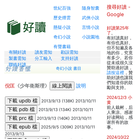
搜尋好讀 -
世紀百強
隨身智囊
Google
歷史煙雲
武俠小說
懸疑小說
言情小說
好讀第25年
了
。
奇幻小說
小說園地
有好讀真好，
有你也真好。
有聲書籍
但不知遍及各
有關好讀
讀友需知
勘誤需知
地的你，究竟
有多少。若你
製書需知
分工輸入
支持好讀
從未或很久沒
聯絡好讀
贊助過好讀，
奇幻小說 書目
請按這裡
，贊
助好讀也讓我
們知道你的鼓
倪匡
《少年衛斯理》
說明
勵與支持。
2024/12/3 小
2013/9/13 (138K) 2013/10/11
黄
前人栽树，后
2013/9/13 (134K) 2013/10/11
人乘凉。感谢
好读网站，感
2013/9/13 (140K) 2013/10/11
谢所有的故
2025/9/5 (309K) 2013/10/11
事。
2013/9/13
2024/10/22