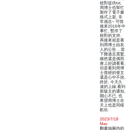
校對提供txt,
周博士也幫忙
製作了電子書
格式上架, 非
常感念~ 可惜
後來2016年中
事忙, 暫停了
校對的支持,
再後來就是看
到周博士由友
人的公告....當
下難過且震驚,
雖然還是偶而
會上好讀看看,
但是看到周博
士曾經的發文
還是心中不捨,
終於, 今天久
違的上線,看到
新版主的通知,
開心不已, 也
希望周博士在
天上也是同樣
歡欣.
2023/7/18
Mac
翻書抽屜內的