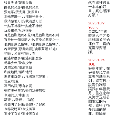
張皇失措/驚惶失措
然在這裡遇見
一本本的好
白色的光影/白色的光景
書，真心感謝
螢光幕/螢光屏 (按原書)
好讀！
那幅光影中，/那幅光景中，
我清楚地可以/我清楚可以
2023/10/7
一點不神秘/一點也不神秘
Young
玩耍很多/玩意很多
自2017年後，
可是他顯然聽不見/可是他顯然聽不到
時隔六年才發
置身於一個惡夢之中/置身於惡夢之中
現好讀又開始
運作了，真的
他的形象也模糊。/他的形象也模糊了。
充滿深深感
魂牽夢繫(原書錯誤)/魂牽夢縈 (2處)
謝。
初吻，和在/初吻，在
能遇那麼多/能遇到那麼多
2023/10/4
絕非少年/決非少年
JOE
濃眉緊蹙/濃眉緊皺
好多年前，在
和緩地問/緩和地問
好讀發現艾西
況將軍沉聲：/況將軍沉聲道：
莫夫的基地系
列，還有科小
負岌/負笈
說海伯利昂，
專門名詞/專有名詞
讓我在年輕歲
登時鴉雀無聲/頓時鴉雀無聲
月，住在忠孝
車廂的頂/車廂頂
東路旁玉成公
雜碎，/雜種， (3處)
園附近的時
失聲叫了起來/尖聲叫了起來
候，獲得了很
令得況將軍/令況將軍
多閱讀的樂
驚擾了百姓/驚擾老百姓
趣。時隔多