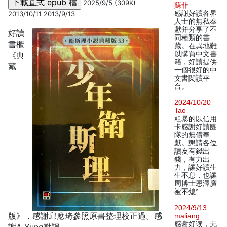
2025/9/5 (309K)
蘇菲
感謝好讀各界
2013/10/11 2013/9/13
人士的無私奉
獻并分享了不
好讀
同種類的書
書櫃
藏。在異地難
以購買中文書
《典
籍，好讀提供
藏
一個很好的中
文書閱讀平
台。
2024/10/20
Tao
粗暴的以信用
卡感謝好讀團
隊的無償奉
獻。懇請各位
讀友有錢出
錢，有力出
力，讓好讀生
生不息，也讓
周博士恩澤廣
被不熄°
2024/9/13
版》，感謝邱應琦參照原書整理校正過。感
maliang
感谢好读，无