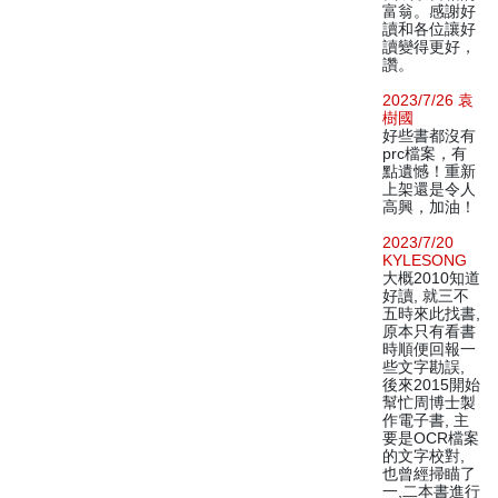
富翁。感謝好
讀和各位讓好
讀變得更好，
讚。
2023/7/26 袁
樹國
好些書都沒有
prc檔案，有
點遺憾！重新
上架還是令人
高興，加油！
2023/7/20
KYLESONG
大概2010知道
好讀, 就三不
五時來此找書,
原本只有看書
時順便回報一
些文字勘誤,
後來2015開始
幫忙周博士製
作電子書, 主
要是OCR檔案
的文字校對,
也曾經掃瞄了
一,二本書進行