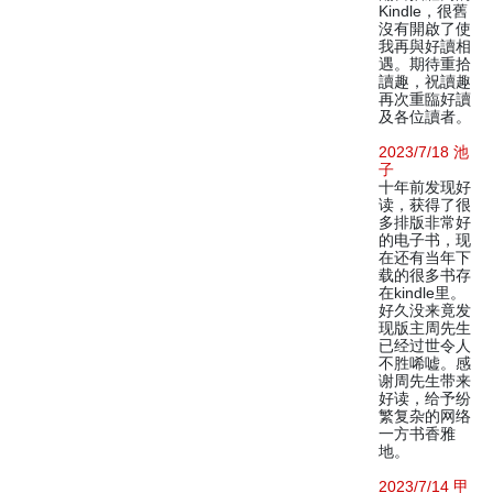
Kindle，很舊
沒有開啟了使
我再與好讀相
遇。期待重拾
讀趣，祝讀趣
再次重臨好讀
及各位讀者。
2023/7/18 池
子
十年前发现好
读，获得了很
多排版非常好
的电子书，现
在还有当年下
载的很多书存
在kindle里。
好久没来竟发
现版主周先生
已经过世令人
不胜唏嘘。感
谢周先生带来
好读，给予纷
繁复杂的网络
一方书香雅
地。
2023/7/14 甲