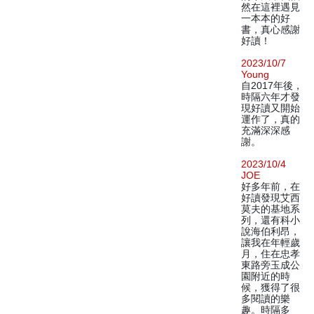
然在這裡遇見
一本本的好
書，真心感謝
好讀！
2023/10/7
Young
自2017年後，
時隔六年才發
現好讀又開始
運作了，真的
充滿深深感
謝。
2023/10/4
JOE
好多年前，在
好讀發現艾西
莫夫的基地系
列，還有科小
說海伯利昂，
讓我在年輕歲
月，住在忠孝
東路旁玉成公
園附近的時
候，獲得了很
多閱讀的樂
趣。時隔多