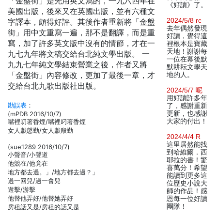
「金盤街」是先用英文寫的，一九六四年在
《好讀》了。
美國出版，後來又在英國出版，並有六種文
2024/5/8 rc
字譯本，頗得好評。其後作者重新將「金盤
去年偶然發現
街」用中文重寫一遍，那不是翻譯，而是重
好讀，覺得這
寫，加了許多英文版中沒有的情節，才在一
裡根本是寶藏
天地！謝謝每
九七九年將文稿交給台北純文學出版。 一
一位在幕後默
九九七年純文學結束營業之後，作者又將
默耕耘文學天
「金盤街」內容修改，更加了最後一章，才
地的人。
交給台北九歌出版社出版。
2024/5/7 呢
用好讀許多年
勘誤表
：
了，感謝重新
更新，也感謝
(mPDB 2016/10/7)
大家的付出！
嘴裡叨著香煙/嘴裡叼著香煙
女人獻慇勤/女人獻殷勤
2024/4/4 R
這里居然能找
(sue1289 2016/10/7)
到哈維爾．西
小聲音/小聲道
耶拉的書！驚
他競在/他竟在
喜萬分！希望
地方都去過。」/地方都去過？」
能讀到更多這
過一回兒/過一會兒
位歷史小說大
遊擊/游擊
師的作品！感
他替他弄好/他替她弄好
恩每一位好讀
團隊！
房租話又是/房租的話又是