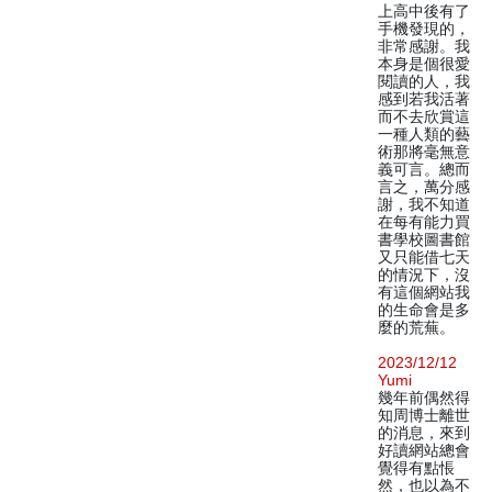
上高中後有了
手機發現的，
非常感謝。我
本身是個很愛
閱讀的人，我
感到若我活著
而不去欣賞這
一種人類的藝
術那將毫無意
義可言。總而
言之，萬分感
謝，我不知道
在每有能力買
書學校圖書館
又只能借七天
的情況下，沒
有這個網站我
的生命會是多
麼的荒蕪。
2023/12/12
Yumi
幾年前偶然得
知周博士離世
的消息，來到
好讀網站總會
覺得有點悵
然，也以為不