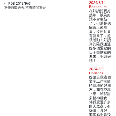
2024/3/14
(mPDB 2013/9/6)
Beatlebum
不覺時問過去/不覺時間過去
在好讀挖寶好
幾年，以為好
讀不會更新
了，但還是偶
爾會上來看
看，沒想到又
有新書了，超
級感動！好讀
真的陪我渡過
好多個通勤的
日子跟愜意的
週末，謝謝好
讀！
2024/3/9
Christine
好讀是我這個
文字工作者隨
時隨地的好朋
友，我有空就
上來，給我許
多精神糧食，
伴我度過許多
白天黑夜，有
好讀，真好！
非常感謝幕後