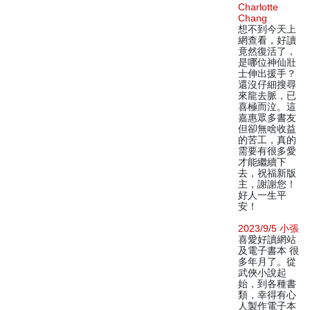
Charlotte
Chang
想不到今天上
網查看，好讀
竟然復活了，
是哪位神仙壯
士伸出援手？
還沒仔細搜尋
來龍去脈，已
喜極而泣。這
嘉惠眾多書友
但卻無啥收益
的苦工，真的
需要有很多愛
才能繼續下
去，祝福新版
主，謝謝您！
好人一生平
安！
2023/9/5 小張
喜愛好讀網站
及電子書本 很
多年月了。從
武俠小說起
始，到各種書
類，幸得有心
人製作電子本