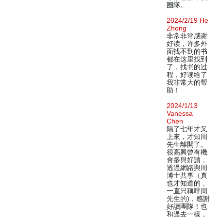
團隊。
2024/2/19 He
Zhong
非常非常感谢
好读，许多外
面找不到的书
都在这里找到
了，找书的过
程，好读给了
我非常大的帮
助！
2024/1/13
Vanessa
Chen
隔了七年才又
上來，才知周
先生離開了。
很高興曾有機
會參與好讀，
透過網路與周
博士共事（真
也才知道的，
一直只稱呼周
先生的)，感謝
好讀團隊！也
和過去一樣，