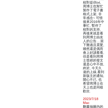
校對提供txt,
周博士也幫忙
製作了電子書
格式上架, 非
常感念~ 可惜
後來2016年中
事忙, 暫停了
校對的支持,
再後來就是看
到周博士由友
人的公告....當
下難過且震驚,
雖然還是偶而
會上好讀看看,
但是看到周博
士曾經的發文
還是心中不捨,
終於, 今天久
違的上線,看到
新版主的通知,
開心不已, 也
希望周博士在
天上也是同樣
歡欣.
2023/7/18
Mac
翻書抽屜內的