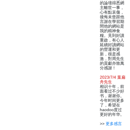
的論壇得悉網
主離世一事，
心有點哀傷，
後悔未曾跟他
言謝在學習期
間他的網站是
我的精神食
糧。見到好讀
重啟，有心人
延續好讀網站
的營運和更
新，很是感
激，對周先生
的貢獻亦致萬
分感謝！
2023/7/4 葉扁
舟先生
相识十年，前
面看过不少好
书，谢谢你。
今年时间更多
了，希望在
haodoo度过
更好的年华。
>>
更多感言