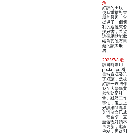
魚
好讀的出現，
使我重措對書
籍的興趣，它
提供了一個便
利的途徑來發
掘好書，希望
這個網站能繼
續為其他有興
趣的讀者服
務。
2023/7/8 歌
讀書時期用
pocket pc 看
書持資源發現
了好讀，然後
好讀一直陪伴
我至大學畢業
然後踏足社
會。雖然工作
事忙，但是上
好讀網閒逛看
黃河散文已成
一種習慣，直
至發現好讀不
再更新，繼而
停站，再從別