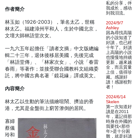
私的分享，伴
我成长，感动
作者簡介
到我泪流。
林玉如（1926-2003），筆名太乙，世稱
2024/9/7
Ashley
林太乙。福建漳州平和人，生於中國北京，
因為尋找高陽
文壇大師林語堂次女。
的小說知道了
好讀，也已經
十年了。好讀
一九六五年起擔任「讀者文摘」中文版總編
上高陽的小說
輯二十三年，退休後移居美國，先後完成
也慢慢地持續
「林語堂傳」、「林家次女」、小說「春雷
更新，越來越
全，而且質量
春雨」等著作；並接受聯合國教科文組織委
上佳，值得珍
託，將中國古典名著「鏡花緣」譯成英文。
藏。感謝好
讀！感謝校對
者！
內容簡介
2024/6/14
林太乙以生動的筆法描繪喧鬧、擠迫的香
Skelen
第一次知道好
港，尤其是金盤街上窮苦潦倒的居民。
讀是在2011
年，還記得那
寡婦
時身在外國的
我要找<那些
蔡儀
年>是十分困
玲和
難，就是好讀