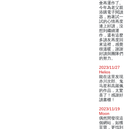
會再運作了。
今年為老父親
添購電子閱讀
器，抱著試一
試的心情再度
連上好讀，沒
想到繼續運
作，還有這麼
多讀友再度回
來這裡，感覺
很溫暖，謝謝
好讀與團隊們
的努力。
2023/11/27
Helios
能在这里发现
赤川次郎、鬼
马星和高羅佩
的作品，太驚
喜了！感謝好
讀書櫃！
2023/11/19
Moon
偶然間發現這
個網站，如獲
至寶，更找到