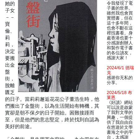
她的
令我發現了電
子書的世界。
子女
雖然我也會買
－－
實體書，但在
這十多年間，
寶
也會不斷在這
倫、
裡找書看。身
莉
處香港也要十
分感謝創辦人
莉，
和製作電子書
決定
的各位讀友，
要搬
感謝大家！
出金
2024/6/1 德瑞
盤
克
感谢你无私的
街，
分享。
脫離
匱乏
2024/5/18 布
莱恩
的日子。當莉莉邂逅花花公子董浩生時，他
《好讀》網站
們搬出了金盤街，以為生活開始有轉機，其
可以說是啟蒙
實卻是朝不保夕的日子開始。困難接踵而
了我對文學的
興趣，一個提
至，但是他們的意志堅定，終於找到自認為
供了我自由自
美好的前途。
在悠遊於文學
書海之中的平
台，太感謝