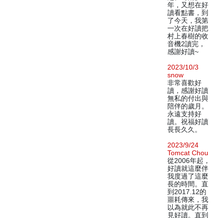
年，又想在好
讀看點書，到
了今天，我第
一次在好讀把
村上春樹的收
音機2讀完，
感謝好讀~
2023/10/3
snow
非常喜歡好
讀，感謝好讀
無私的付出與
陪伴的歲月。
永遠支持好
讀。祝福好讀
長長久久。
2023/9/24
Tomcat Chou
從2006年起，
好讀就這麼伴
我度過了這麼
長的時間。直
到2017.12的
噩耗傳來，我
以為就此不再
見好讀。直到