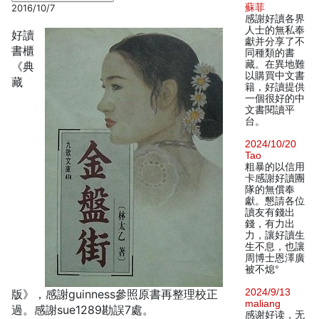
蘇菲
2016/10/7
感謝好讀各界
人士的無私奉
好讀
獻并分享了不
書櫃
同種類的書
藏。在異地難
《典
以購買中文書
藏
籍，好讀提供
一個很好的中
文書閱讀平
台。
2024/10/20
Tao
粗暴的以信用
卡感謝好讀團
隊的無償奉
獻。懇請各位
讀友有錢出
錢，有力出
力，讓好讀生
生不息，也讓
周博士恩澤廣
被不熄°
2024/9/13
版》，感謝guinness參照原書再整理校正
maliang
過。感謝sue1289勘誤7處。
感谢好读，无