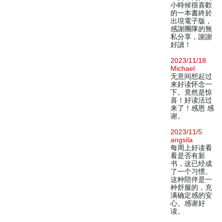
小時候很喜歡
的一本書終於
出現電子版，
感謝團隊的無
私分享，謝謝
好讀！
2023/11/18
Michael
无意间想起过
来好读怀念一
下。竟然是惊
喜！好读活过
来了！感恩 感
谢。
2023/11/5
angsila
每周上好读看
看是否有新
书，这已经成
了一个习惯。
这种陪伴是一
种舒服的，充
满确定感的安
心。感谢好
读。