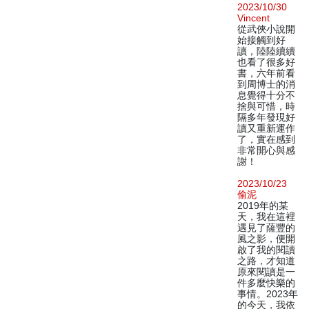
2023/10/30
Vincent
從武俠小說開
始接觸到好
讀，陸陸續續
也看了很多好
書，六年前看
到周博士的消
息覺得十分不
捨與可惜，時
隔多年發現好
讀又重新運作
了，實在感到
非常開心與感
謝！
2023/10/23
偷泥
2019年的某
天，我在這裡
遇見了薩豐的
風之影，便開
啟了我的閱讀
之路，才知道
原來閱讀是一
件多麼快樂的
事情。2023年
的今天，我依