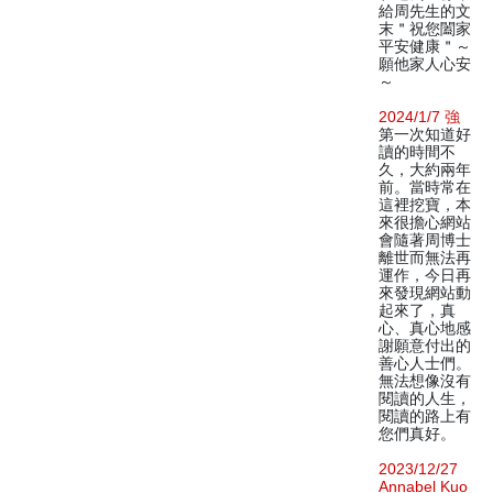
給周先生的文
末＂祝您闔家
平安健康＂～
願他家人心安
～
2024/1/7 強
第一次知道好
讀的時間不
久，大約兩年
前。當時常在
這裡挖寶，本
來很擔心網站
會隨著周博士
離世而無法再
運作，今日再
來發現網站動
起來了，真
心、真心地感
謝願意付出的
善心人士們。
無法想像沒有
閱讀的人生，
閱讀的路上有
您們真好。
2023/12/27
Annabel Kuo