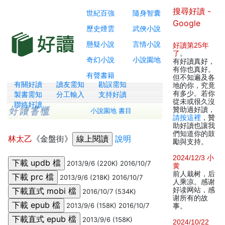
搜尋好讀 -
世紀百強
隨身智囊
Google
歷史煙雲
武俠小說
懸疑小說
言情小說
好讀第25年
了
。
奇幻小說
小說園地
有好讀真好，
有你也真好。
有聲書籍
但不知遍及各
有關好讀
讀友需知
勘誤需知
地的你，究竟
有多少。若你
製書需知
分工輸入
支持好讀
從未或很久沒
聯絡好讀
贊助過好讀，
小說園地 書目
請按這裡
，贊
助好讀也讓我
們知道你的鼓
林太乙
《金盤街》
說明
勵與支持。
2024/12/3 小
2013/9/6 (220K) 2016/10/7
黄
前人栽树，后
2013/9/6 (218K) 2016/10/7
人乘凉。感谢
好读网站，感
2016/10/7 (534K)
谢所有的故
2013/9/6 (158K) 2016/10/7
事。
2013/9/6 (158K)
2024/10/22