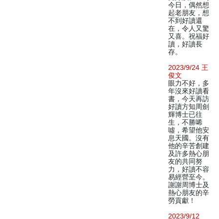
今日，偶然想
起老朋友，想
不到好讀還
在，令人又驚
又喜。祝福好
讀，好讀長
存。
2023/9/24 王
俊文
眼力不好，多
年沒來好讀看
書，今天再訪
好讀方知周劍
輝博士已往
生，不勝唏
噓，希望他安
息天國。沒有
他的辛苦創建
及許多熱心朋
友的共同努
力，好讀不容
易經營至今。
謝謝周博士及
熱心朋友的辛
勞貢獻！
2023/9/12