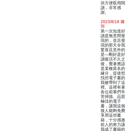
供方便取用閱
讀，非常感
謝。
2023/8/18 璐
羽
第一次知道好
讀是無意間發
現的，並且發
現的那天令我
驚喜且意外的
是—剛好是好
讀復活不久之
後，覺著應該
是某種莫名的
緣分，促使想
找些電子書的
我被帶到了這
裡。這裡有著
各位前輩們辛
苦掃描、品質
極佳的電子
書，讓我這個
後人能夠免費
享用這些書
籍，十分感激
前人的努力讓
我成了書籍的