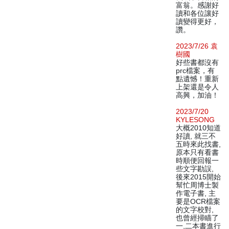
富翁。感謝好
讀和各位讓好
讀變得更好，
讚。
2023/7/26 袁
樹國
好些書都沒有
prc檔案，有
點遺憾！重新
上架還是令人
高興，加油！
2023/7/20
KYLESONG
大概2010知道
好讀, 就三不
五時來此找書,
原本只有看書
時順便回報一
些文字勘誤,
後來2015開始
幫忙周博士製
作電子書, 主
要是OCR檔案
的文字校對,
也曾經掃瞄了
一,二本書進行