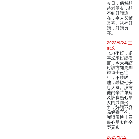
今日，偶然想
起老朋友，想
不到好讀還
在，令人又驚
又喜。祝福好
讀，好讀長
存。
2023/9/24 王
俊文
眼力不好，多
年沒來好讀看
書，今天再訪
好讀方知周劍
輝博士已往
生，不勝唏
噓，希望他安
息天國。沒有
他的辛苦創建
及許多熱心朋
友的共同努
力，好讀不容
易經營至今。
謝謝周博士及
熱心朋友的辛
勞貢獻！
2023/9/12