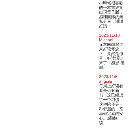
小時候很喜歡
的一本書終於
出現電子版，
感謝團隊的無
私分享，謝謝
好讀！
2023/11/18
Michael
无意间想起过
来好读怀念一
下。竟然是惊
喜！好读活过
来了！感恩 感
谢。
2023/11/5
angsila
每周上好读看
看是否有新
书，这已经成
了一个习惯。
这种陪伴是一
种舒服的，充
满确定感的安
心。感谢好
读。