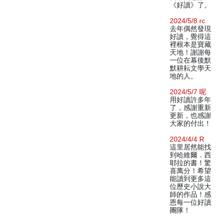
《好讀》了。
2024/5/8 rc
去年偶然發現
好讀，覺得這
裡根本是寶藏
天地！謝謝每
一位在幕後默
默耕耘文學天
地的人。
2024/5/7 呢
用好讀許多年
了，感謝重新
更新，也感謝
大家的付出！
2024/4/4 R
這里居然能找
到哈維爾．西
耶拉的書！驚
喜萬分！希望
能讀到更多這
位歷史小說大
師的作品！感
恩每一位好讀
團隊！