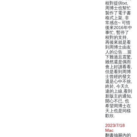
校對提供txt,
周博士也幫忙
製作了電子書
格式上架, 非
常感念~ 可惜
後來2016年中
事忙, 暫停了
校對的支持,
再後來就是看
到周博士由友
人的公告....當
下難過且震驚,
雖然還是偶而
會上好讀看看,
但是看到周博
士曾經的發文
還是心中不捨,
終於, 今天久
違的上線,看到
新版主的通知,
開心不已, 也
希望周博士在
天上也是同樣
歡欣.
2023/7/18
Mac
翻書抽屜內的