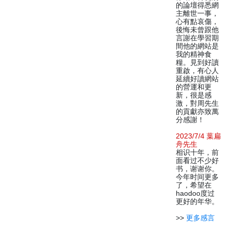
的論壇得悉網
主離世一事，
心有點哀傷，
後悔未曾跟他
言謝在學習期
間他的網站是
我的精神食
糧。見到好讀
重啟，有心人
延續好讀網站
的營運和更
新，很是感
激，對周先生
的貢獻亦致萬
分感謝！
2023/7/4 葉扁
舟先生
相识十年，前
面看过不少好
书，谢谢你。
今年时间更多
了，希望在
haodoo度过
更好的年华。
>>
更多感言