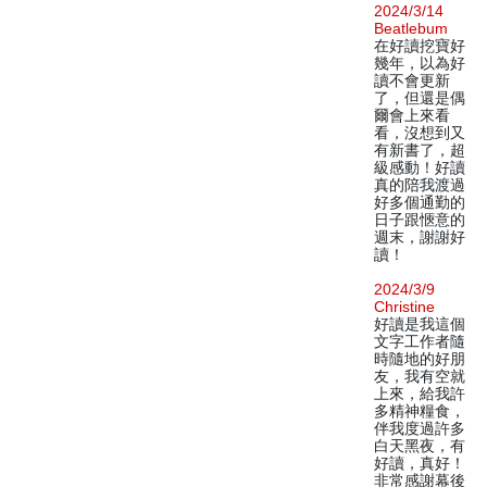
2024/3/14
Beatlebum
在好讀挖寶好
幾年，以為好
讀不會更新
了，但還是偶
爾會上來看
看，沒想到又
有新書了，超
級感動！好讀
真的陪我渡過
好多個通勤的
日子跟愜意的
週末，謝謝好
讀！
2024/3/9
Christine
好讀是我這個
文字工作者隨
時隨地的好朋
友，我有空就
上來，給我許
多精神糧食，
伴我度過許多
白天黑夜，有
好讀，真好！
非常感謝幕後