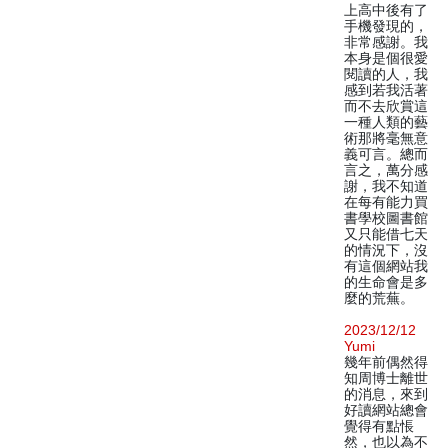
上高中後有了
手機發現的，
非常感謝。我
本身是個很愛
閱讀的人，我
感到若我活著
而不去欣賞這
一種人類的藝
術那將毫無意
義可言。總而
言之，萬分感
謝，我不知道
在每有能力買
書學校圖書館
又只能借七天
的情況下，沒
有這個網站我
的生命會是多
麼的荒蕪。
2023/12/12
Yumi
幾年前偶然得
知周博士離世
的消息，來到
好讀網站總會
覺得有點悵
然，也以為不