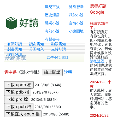
搜尋好讀 -
世紀百強
隨身智囊
Google
歷史煙雲
武俠小說
懸疑小說
言情小說
好讀第25年
了
。
奇幻小說
小說園地
有好讀真好，
有你也真好。
有聲書籍
但不知遍及各
有關好讀
讀友需知
勘誤需知
地的你，究竟
有多少。若你
製書需知
分工輸入
支持好讀
從未或很久沒
聯絡好讀
贊助過好讀，
武俠小說 書目
請按這裡
，贊
助好讀也讓我
們知道你的鼓
雲中岳
《烈火情挑》
說明
勵與支持。
2024/12/3 小
2013/9/6 (834K)
黄
前人栽树，后
2013/9/6 (807K)
人乘凉。感谢
好读网站，感
2013/9/6 (884K)
谢所有的故
2013/9/6 (558K)
事。
2013/9/6 (558K)
2024/10/22