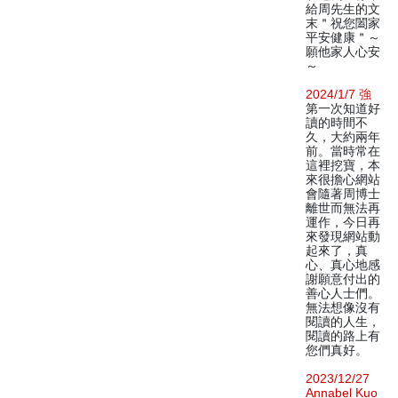
給周先生的文
末＂祝您闔家
平安健康＂～
願他家人心安
～
2024/1/7 強
第一次知道好
讀的時間不
久，大約兩年
前。當時常在
這裡挖寶，本
來很擔心網站
會隨著周博士
離世而無法再
運作，今日再
來發現網站動
起來了，真
心、真心地感
謝願意付出的
善心人士們。
無法想像沒有
閱讀的人生，
閱讀的路上有
您們真好。
2023/12/27
Annabel Kuo