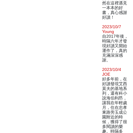
然在這裡遇見
一本本的好
書，真心感謝
好讀！
2023/10/7
Young
自2017年後，
時隔六年才發
現好讀又開始
運作了，真的
充滿深深感
謝。
2023/10/4
JOE
好多年前，在
好讀發現艾西
莫夫的基地系
列，還有科小
說海伯利昂，
讓我在年輕歲
月，住在忠孝
東路旁玉成公
園附近的時
候，獲得了很
多閱讀的樂
趣。時隔多