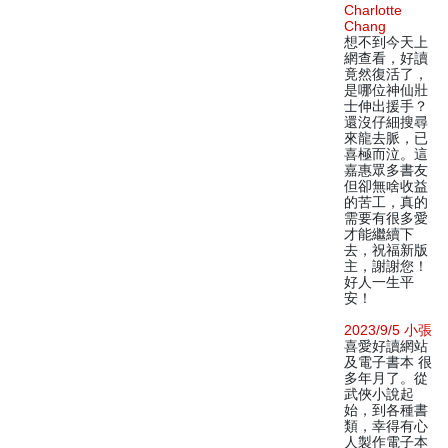
Charlotte
Chang
想不到今天上
網查看，好讀
竟然復活了，
是哪位神仙壯
士伸出援手？
還沒仔細搜尋
來龍去脈，已
喜極而泣。這
嘉惠眾多書友
但卻無啥收益
的苦工，真的
需要有很多愛
才能繼續下
去，祝福新版
主，謝謝您！
好人一生平
安！
2023/9/5 小張
喜愛好讀網站
及電子書本 很
多年月了。從
武俠小說起
始，到各種書
類，幸得有心
人製作電子本