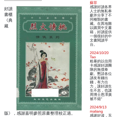
蘇菲
感謝好讀各界
好讀
人士的無私奉
書櫃
獻并分享了不
同種類的書
《典
藏。在異地難
藏
以購買中文書
籍，好讀提供
一個很好的中
文書閱讀平
台。
2024/10/20
Tao
粗暴的以信用
卡感謝好讀團
隊的無償奉
獻。懇請各位
讀友有錢出
錢，有力出
力，讓好讀生
生不息，也讓
周博士恩澤廣
被不熄°
2024/9/13
maliang
版》，感謝嘉明參照原書整理校正過。
感谢好读，无