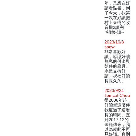
年，又想在好
讀看點書，到
了今天，我第
一次在好讀把
村上春樹的收
音機2讀完，
感謝好讀~
2023/10/3
snow
非常喜歡好
讀，感謝好讀
無私的付出與
陪伴的歲月。
永遠支持好
讀。祝福好讀
長長久久。
2023/9/24
Tomcat Chou
從2006年起，
好讀就這麼伴
我度過了這麼
長的時間。直
到2017.12的
噩耗傳來，我
以為就此不再
見好讀。直到