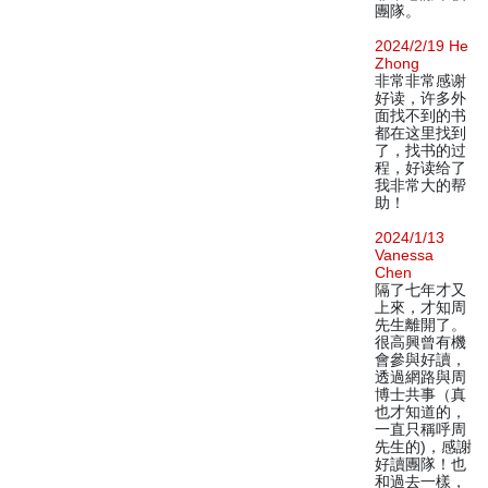
團隊。
2024/2/19 He
Zhong
非常非常感谢
好读，许多外
面找不到的书
都在这里找到
了，找书的过
程，好读给了
我非常大的帮
助！
2024/1/13
Vanessa
Chen
隔了七年才又
上來，才知周
先生離開了。
很高興曾有機
會參與好讀，
透過網路與周
博士共事（真
也才知道的，
一直只稱呼周
先生的)，感謝
好讀團隊！也
和過去一樣，