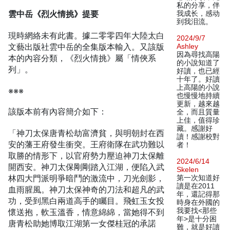
私的分享，伴
雲中岳《烈火情挑》提要
我成长，感动
到我泪流。
現時網絡未有此書。據二零零四年大陸太白
2024/9/7
文藝出版社雲中岳的全集版本輸入。又該版
Ashley
因為尋找高陽
本的內容分類，《烈火情挑》屬「情俠系
的小說知道了
列」。
好讀，也已經
十年了。好讀
上高陽的小說
※※※
也慢慢地持續
更新，越來越
該版本前有內容簡介如下：
全，而且質量
上佳，值得珍
藏。感謝好
「神刀太保唐青松劫富濟貧，與明朝封在西
讀！感謝校對
安的藩王府發生衝突。王府衛隊在武功難以
者！
取勝的情形下，以官府勢力壓迫神刀太保離
2024/6/14
開西安。神刀太保剛剛踏入江湖，便陷入武
Skelen
林四大門派明爭暗鬥的激流中，刀光劍影，
第一次知道好
讀是在2011
血雨腥風。神刀太保神奇的刀法和超凡的武
年，還記得那
功，受到黑白兩道高手的矚目。飛虹玉女投
時身在外國的
我要找<那些
懷送抱，軟玉溫香，情意綿綿，當她得不到
年>是十分困
唐青松助她博取江湖第一女傑桂冠的承諾
難，就是好讀