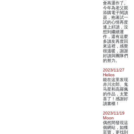
會再運作了。
今年為老父親
添購電子閱讀
器，抱著試一
試的心情再度
連上好讀，沒
想到繼續運
作，還有這麼
多讀友再度回
來這裡，感覺
很溫暖，謝謝
好讀與團隊們
的努力。
2023/11/27
Helios
能在这里发现
赤川次郎、鬼
马星和高羅佩
的作品，太驚
喜了！感謝好
讀書櫃！
2023/11/19
Moon
偶然間發現這
個網站，如獲
至寶，更找到