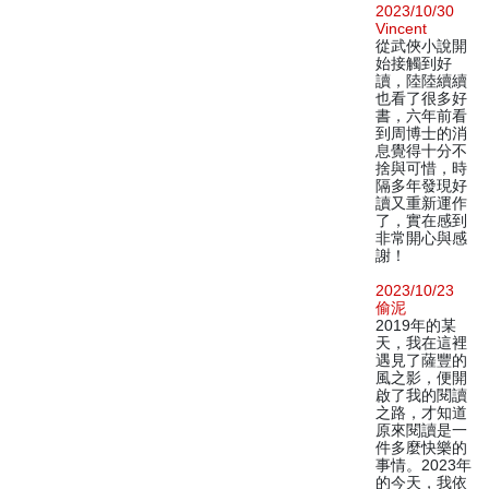
2023/10/30
Vincent
從武俠小說開
始接觸到好
讀，陸陸續續
也看了很多好
書，六年前看
到周博士的消
息覺得十分不
捨與可惜，時
隔多年發現好
讀又重新運作
了，實在感到
非常開心與感
謝！
2023/10/23
偷泥
2019年的某
天，我在這裡
遇見了薩豐的
風之影，便開
啟了我的閱讀
之路，才知道
原來閱讀是一
件多麼快樂的
事情。2023年
的今天，我依