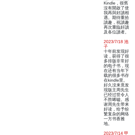
Kindle，很舊
沒有開啟了使
我再與好讀相
遇。期待重拾
讀趣，祝讀趣
再次重臨好讀
及各位讀者。
2023/7/18 池
子
十年前发现好
读，获得了很
多排版非常好
的电子书，现
在还有当年下
载的很多书存
在kindle里。
好久没来竟发
现版主周先生
已经过世令人
不胜唏嘘。感
谢周先生带来
好读，给予纷
繁复杂的网络
一方书香雅
地。
2023/7/14 甲