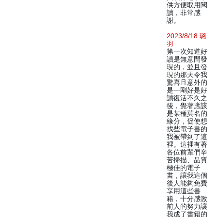
供方便取用閱
讀，非常感
謝。
2023/8/18 璐
羽
第一次知道好
讀是無意間發
現的，並且發
現的那天令我
驚喜且意外的
是—剛好是好
讀復活不久之
後，覺著應該
是某種莫名的
緣分，促使想
找些電子書的
我被帶到了這
裡。這裡有著
各位前輩們辛
苦掃描、品質
極佳的電子
書，讓我這個
後人能夠免費
享用這些書
籍，十分感激
前人的努力讓
我成了書籍的