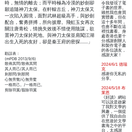
時，無情的離去；而平時極為冷漠的妙劍卻
令我發現了電
子書的世界。
願追隨神刀太保。在軒轅古丘，神刀太保又
雖然我也會買
一次陷入困境，面對武林超級高手，與妙劍
實體書，但在
配合，奮勇拼搏，所向披靡。飛虹玉女再次
這十多年間，
也會不斷在這
關注唐青松，情挑失效後不惜使用陰謀，欲
裡找書看。身
置神刀太保於死地。與神刀太保並肩闖江湖
處香港也要十
分感謝創辦人
出生入死的友好，卻是秦王府的密探……」
和製作電子書
的各位讀友，
勘誤表：
感謝大家！
(mPDB 2013/9/6)
散佈其問/散佈其間
2024/6/1 德瑞
其人而己/其人而已
克
感谢你无私的
剎那問/剎那間
分享。
心無旁鶩/心無旁騖
一格而己。/一格而已。
2024/5/18 布
剪除羽翼/翦除羽翼
莱恩
《好讀》網站
可以說是啟蒙
了我對文學的
興趣，一個提
供了我自由自
在悠遊於文學
書海之中的平
台，太感謝