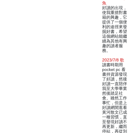
魚
好讀的出現，
使我重措對書
籍的興趣，它
提供了一個便
利的途徑來發
掘好書，希望
這個網站能繼
續為其他有興
趣的讀者服
務。
2023/7/8 歌
讀書時期用
pocket pc 看
書持資源發現
了好讀，然後
好讀一直陪伴
我至大學畢業
然後踏足社
會。雖然工作
事忙，但是上
好讀網閒逛看
黃河散文已成
一種習慣，直
至發現好讀不
再更新，繼而
停站，再從別