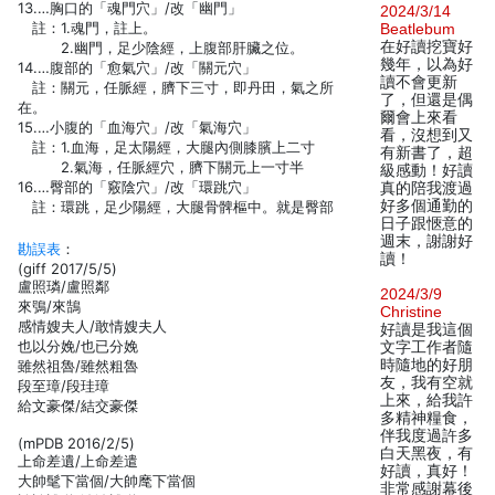
13.…胸口的「魂門穴」/改「幽門」
2024/3/14
註：1.魂門，註上。
Beatlebum
在好讀挖寶好
2.幽門，足少陰經，上腹部肝臟之位。
幾年，以為好
14.…腹部的「愈氣穴」/改「關元穴」
讀不會更新
註：關元，任脈經，臍下三寸，即丹田，氣之所
了，但還是偶
在。
爾會上來看
15.…小腹的「血海穴」/改「氣海穴」
看，沒想到又
註：1.血海，足太陽經，大腿內側膝臏上二寸
有新書了，超
2.氣海，任脈經穴，臍下關元上一寸半
級感動！好讀
16.…臀部的「竅陰穴」/改「環跳穴」
真的陪我渡過
好多個通勤的
註：環跳，足少陽經，大腿骨髀樞中。就是臀部
日子跟愜意的
週末，謝謝好
勘誤表
：
讀！
(giff 2017/5/5)
盧照璘/盧照鄰
2024/3/9
來鴞/來鵠
Christine
感情嫂夫人/敢情嫂夫人
好讀是我這個
也以分娩/也已分娩
文字工作者隨
時隨地的好朋
雖然祖魯/雖然粗魯
友，我有空就
段至璋/段珪璋
上來，給我許
給文豪傑/結交豪傑
多精神糧食，
伴我度過許多
(mPDB 2016/2/5)
白天黑夜，有
上命差遺/上命差遣
好讀，真好！
大帥髦下當個/大帥麾下當個
非常感謝幕後