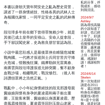
私的分享，伴
我成长，感动
本書以唐朝天寶年間安史之亂為歷史背景，
到我泪流。
講述了一群身懷絕技、性格各異的武林人士
為報國仇家恨，一同平定安史之亂的武林傳
2024/9/7
Ashley
奇。
因為尋找高陽
的小說知道了
段珪璋多年前在鄉下曾得罪無賴少年，就是
好讀，也已經
十年了。好讀
其後已成土皇帝的安祿山。安命人捉拿段，
上高陽的小說
手下卻誤闖史家，史為救良朋甘冒認為段。
也慢慢地持續
更新，越來越
全，而且質量
小說中最悲壯感人是最後眾俠在睢陽危城奮
上佳，值得珍
戰殉國。一代將才張巡與士兵同甘苦共守烽
藏。感謝好
火危城，惜難挽狂瀾。鐵摩勒師兄雷萬春、
讀！感謝校對
者！
南霽雲與段珪璋護張巡元帥突圍，奮不顧身
血戰沙場，相繼戰死，戰況慘烈。（後人有
2024/6/14
Skelen
詩讚頌眾將之浩然正氣。）
第一次知道好
讀是在2011
戰亂中，小小年紀身懷絕技的段克邪護母親
年，還記得那
時身在外國的
竇線娘與懷有身孕的夏凌霜和兩子衝出重
我要找<那些
圍，王龍客來襲，竇線娘以身護夏凌霜。歷
年>是十分困
盡風霜後脫險，夏凌霜等回到玉龍山老家，
難，就是好讀