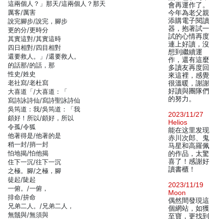
這兩個人？」那天/這兩個人？那天
會再運作了。
厲客/厲害
今年為老父親
添購電子閱讀
說完腳步/說完，腳步
器，抱著試一
更的分/更時分
試的心情再度
其實這對/其實這時
連上好讀，沒
四日相對/四目相對
想到繼續運
還要救人。」/還要救人。
作，還有這麼
的話那/的話，那
多讀友再度回
性史/姓史
來這裡，感覺
老社寫/老杜寫
很溫暖，謝謝
好讀與團隊們
大喜道「/大喜道：「
的努力。
寫詩詠詩仙/寫詩聖詠詩仙
吳筠道：我/吳筠道：「我
2023/11/27
頗好！所以/頗好，所以
Helios
令孤/令狐
能在这里发现
他著得是/他著的是
赤川次郎、鬼
稍一封/捎一封
马星和高羅佩
怕地揭/怕他揭
的作品，太驚
喜了！感謝好
住下一沉/往下一沉
讀書櫃！
之極。腳/之極，腳
徒起/陡起
2023/11/19
一俯。/一俯，
Moon
排命/拚命
偶然間發現這
兄弟二人。/兄弟二人，
個網站，如獲
無鬚與/無須與
至寶，更找到