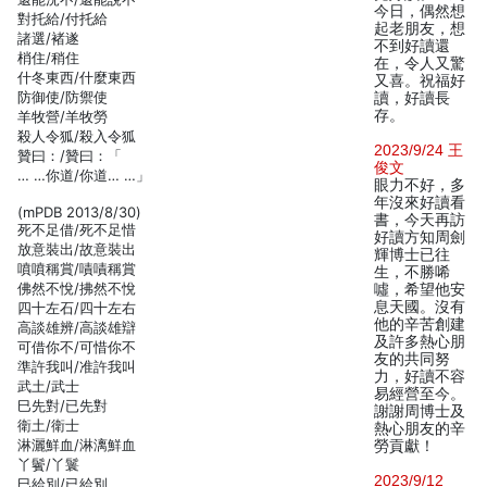
今日，偶然想
對托給/付托給
起老朋友，想
諸選/褚遂
不到好讀還
梢住/稍住
在，令人又驚
什冬東西/什麼東西
又喜。祝福好
防御使/防禦使
讀，好讀長
存。
羊牧營/羊牧勞
殺人令狐/殺入令狐
2023/9/24 王
贊曰：/贊曰：「
俊文
… …你道/你道… …」
眼力不好，多
年沒來好讀看
(mPDB 2013/8/30)
書，今天再訪
死不足借/死不足惜
好讀方知周劍
放意裝出/故意裝出
輝博士已往
噴噴稱賞/嘖嘖稱賞
生，不勝唏
佛然不悅/拂然不悅
噓，希望他安
息天國。沒有
四十左石/四十左右
他的辛苦創建
高談雄辨/高談雄辯
及許多熱心朋
可借你不/可惜你不
友的共同努
準許我叫/准許我叫
力，好讀不容
武土/武士
易經營至今。
巳先對/已先對
謝謝周博士及
衛土/衛士
熱心朋友的辛
淋灑鮮血/淋漓鮮血
勞貢獻！
丫鬢/丫鬟
2023/9/12
巳給別/已給別