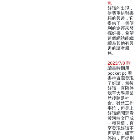
魚
好讀的出現，
使我重措對書
籍的興趣，它
提供了一個便
利的途徑來發
掘好書，希望
這個網站能繼
續為其他有興
趣的讀者服
務。
2023/7/8 歌
讀書時期用
pocket pc 看
書持資源發現
了好讀，然後
好讀一直陪伴
我至大學畢業
然後踏足社
會。雖然工作
事忙，但是上
好讀網閒逛看
黃河散文已成
一種習慣，直
至發現好讀不
再更新，繼而
停站，再從別