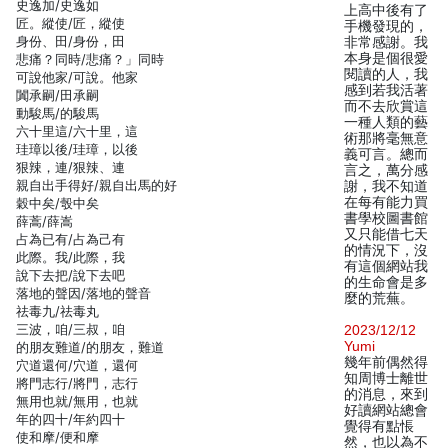
史逸加/史逸如
上高中後有了
匠。縱使/匠，縱使
手機發現的，
身份、田/身份，田
非常感謝。我
本身是個很愛
悲痛？同時/悲痛？」同時
閱讀的人，我
可說他家/可說。他家
感到若我活著
闐承嗣/田承嗣
而不去欣賞這
動駿馬/的駿馬
一種人類的藝
六十里這/六十里，這
術那將毫無意
珪璋以後/珪璋，以後
義可言。總而
狠辣，連/狠辣、連
言之，萬分感
親自出手得好/親自出馬的好
謝，我不知道
在每有能力買
穀中矣/彀中矣
書學校圖書館
薛蒿/薛嵩
又只能借七天
占為已有/占為己有
的情況下，沒
此際。我/此際，我
有這個網站我
說下去把/說下去吧
的生命會是多
落地的聲因/落地的聲音
麼的荒蕪。
祛毒九/祛毒丸
三波，咱/三叔，咱
2023/12/12
Yumi
的朋友難道/的朋友，難道
幾年前偶然得
穴道還何/穴道，還何
知周博士離世
將門志行/將門，志行
的消息，來到
無用也就/無用，也就
好讀網站總會
年的四十/年約四十
覺得有點悵
使和摩/便和摩
然，也以為不