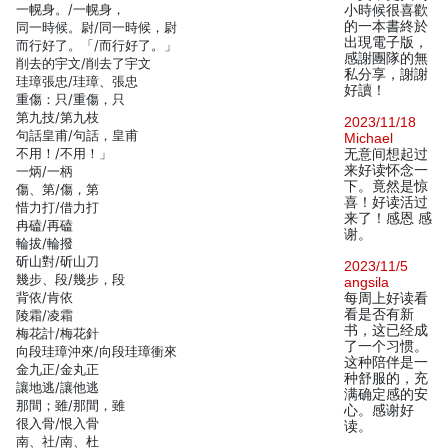
一幌身。/一幌身，
小時候很喜歡
的一本書終於
同一時候。尉/同一時候，尉
出現電子版，
而行好了。「/而行好了。」
感謝團隊的無
削去的宇文/削去了宇文
私分享，謝謝
珪璋張忠/珪璋、張忠
好讀！
重傷：只/重傷，只
第九技/第九枝
2023/11/18
句話皇甫/句話，皇甫
Michael
不用！/不用！」
无意间想起过
来好读怀念一
一炳/一柄
下。竟然是惊
傷、第/傷，第
喜！好读活过
惜力打/借力打
来了！感恩 感
冉磕/再磕
谢。
輪拔/輪撥
斫山對/斫山刀
2023/11/5
幾步、段/幾步，段
angsila
背依/肯依
每周上好读看
看是否有新
陵霜/凌霜
书，这已经成
梅花計/梅花針
了一个习惯。
向段珪璋沖來/向段珪璋衝來
这种陪伴是一
金九正/金丸正
种舒服的，充
讓地逃/讓他逃
满确定感的安
那間；雖/那間，雖
心。感谢好
很入骨/恨入骨
读。
南、社/南、杜