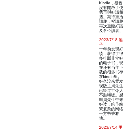
Kindle，很舊
沒有開啟了使
我再與好讀相
遇。期待重拾
讀趣，祝讀趣
再次重臨好讀
及各位讀者。
2023/7/18 池
子
十年前发现好
读，获得了很
多排版非常好
的电子书，现
在还有当年下
载的很多书存
在kindle里。
好久没来竟发
现版主周先生
已经过世令人
不胜唏嘘。感
谢周先生带来
好读，给予纷
繁复杂的网络
一方书香雅
地。
2023/7/14 甲