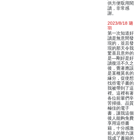
供方便取用閱
讀，非常感
謝。
2023/8/18 璐
羽
第一次知道好
讀是無意間發
現的，並且發
現的那天令我
驚喜且意外的
是—剛好是好
讀復活不久之
後，覺著應該
是某種莫名的
緣分，促使想
找些電子書的
我被帶到了這
裡。這裡有著
各位前輩們辛
苦掃描、品質
極佳的電子
書，讓我這個
後人能夠免費
享用這些書
籍，十分感激
前人的努力讓
我成了書籍的