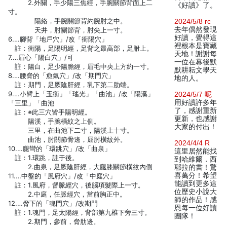
2.外關，手少陽三焦經，手腕關節背面上二
《好讀》了。
寸。
陽絡，手腕關節背約腕肘之中。
2024/5/8 rc
去年偶然發現
天井，肘關節背，肘尖上一寸。
好讀，覺得這
6.…腳背「地戶穴」/改「衝陽穴」
裡根本是寶藏
註：衝陽，足陽明經，足背之最高部，足胕上。
天地！謝謝每
7.…眉心「陽白穴」/可
一位在幕後默
註：陽白，足少陽膽經，眉毛中央上方約一寸。
默耕耘文學天
8.…腰脅的「愈氣穴」/改「期門穴」
地的人。
註：期門，足厥陰肝經，乳下第二肋端。
9.…小臂上「玉衡」「瑤光」「曲池」/改「陽溪」
2024/5/7 呢
用好讀許多年
「三里」「曲池
了，感謝重新
註：※此三穴皆手陽明經。
更新，也感謝
陽溪，手腕橫紋之上側。
大家的付出！
三里，在曲池下二寸，陽溪上十寸。
曲池，肘關節骨邊，屈肘橫紋外。
2024/4/4 R
10.…腿彎的「環跳穴」/改「曲泉」
這里居然能找
註：1.環跳，註于後。
到哈維爾．西
2.曲泉，足厥陰肝經，大腿膝關節橫紋內側
耶拉的書！驚
喜萬分！希望
11.…中盤的「風府穴」/改「中庭穴」
能讀到更多這
註：1.風府，督脈經穴，後腦項髮際上一寸。
位歷史小說大
2.中庭，任脈經穴，當前胸正中。
師的作品！感
12.…脅下的「魂門穴」/改期門
恩每一位好讀
註：1.魂門，足太陽經，背部第九椎下旁三寸。
團隊！
2.期門，參前，脅肋邊。