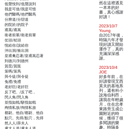
然在這裡遇見
低聲悅到/低聲說到
一本本的好
我是可借/我是可惜
書，真心感謝
他們醫嗎/他們醫馬
好讀！
分辨道/分辯道
的院於/的院子
2023/10/7
甫蒿/甫嵩
Young
衛者前輩/衛老前輩
自2017年後，
時隔六年才發
仗頭/杖頭
現好讀又開始
悅給你/說給你
運作了，真的
沖出洞/衝出洞
充滿深深感
皇甫禽忍著/皇甫嵩忍著
謝。
到德川/到德州
賀昆/賀崑
2023/10/4
策嗎/策馬
JOE
與今徒/與令徒
好多年前，在
好讀發現艾西
兔禮/免禮
莫夫的基地系
老好巨/老奸巨
列，還有科小
反了吧、/反了吧，
說海伯利昂，
閃人角/閃入角
讓我在年輕歲
並指如戟/駢指如戟
月，住在忠孝
殉情私放/徇情私放
東路旁玉成公
都尉。他自/都尉、他自
園附近的時
點穴。先得/點穴，先得
候，獲得了很
多閱讀的樂
然人人/薛夫人
趣。時隔多
盧大人道/盧夫人道