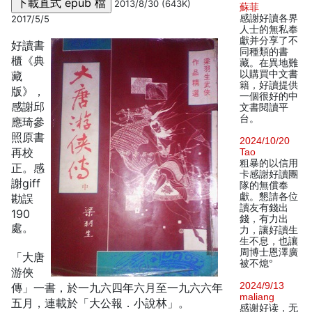
2013/8/30 (643K)
蘇菲
感謝好讀各界
2017/5/5
人士的無私奉
獻并分享了不
好讀書
同種類的書
櫃《典
藏。在異地難
以購買中文書
藏
籍，好讀提供
版》，
一個很好的中
感謝邱
文書閱讀平
台。
應琦參
照原書
2024/10/20
再校
Tao
粗暴的以信用
正。感
卡感謝好讀團
謝giff
隊的無償奉
獻。懇請各位
勘誤
讀友有錢出
190
錢，有力出
處。
力，讓好讀生
生不息，也讓
周博士恩澤廣
「大唐
被不熄°
游俠
2024/9/13
傳」一書，於一九六四年六月至一九六六年
maliang
五月，連載於「大公報．小說林」。
感谢好读，无