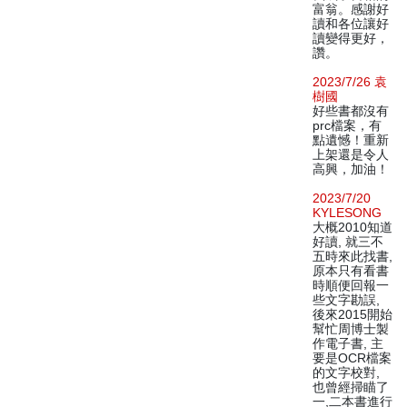
富翁。感謝好
讀和各位讓好
讀變得更好，
讚。
2023/7/26 袁
樹國
好些書都沒有
prc檔案，有
點遺憾！重新
上架還是令人
高興，加油！
2023/7/20
KYLESONG
大概2010知道
好讀, 就三不
五時來此找書,
原本只有看書
時順便回報一
些文字勘誤,
後來2015開始
幫忙周博士製
作電子書, 主
要是OCR檔案
的文字校對,
也曾經掃瞄了
一,二本書進行