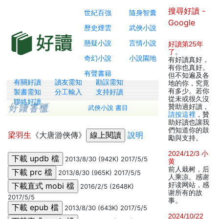
搜尋好讀 -
世紀百強
隨身智囊
Google
歷史煙雲
武俠小說
懸疑小說
言情小說
好讀第25年
了
。
奇幻小說
小說園地
有好讀真好，
有你也真好。
有聲書籍
但不知遍及各
有關好讀
讀友需知
勘誤需知
地的你，究竟
有多少。若你
製書需知
分工輸入
支持好讀
從未或很久沒
聯絡好讀
贊助過好讀，
武俠小說 書目
請按這裡
，贊
助好讀也讓我
們知道你的鼓
梁羽生
《大唐游俠傳》
說明
勵與支持。
2024/12/3 小
2013/8/30 (942K) 2017/5/5
黄
前人栽树，后
2013/8/30 (965K) 2017/5/5
人乘凉。感谢
好读网站，感
2016/2/5 (2648K)
谢所有的故
2017/5/5
事。
2013/8/30 (643K) 2017/5/5
2024/10/22