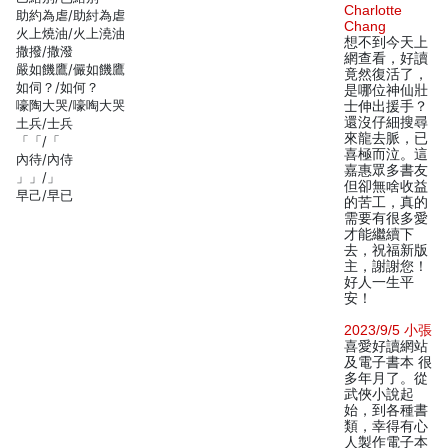
Charlotte
助約為虐/助紂為虐
Chang
火上燒油/火上澆油
想不到今天上
撒撥/撒潑
網查看，好讀
嚴如饑鷹/儼如饑鷹
竟然復活了，
如伺？/如何？
是哪位神仙壯
嚎陶大哭/嚎啕大哭
士伸出援手？
還沒仔細搜尋
土兵/士兵
來龍去脈，已
「「/「
喜極而泣。這
內待/內侍
嘉惠眾多書友
」」/」
但卻無啥收益
早己/早已
的苦工，真的
需要有很多愛
才能繼續下
去，祝福新版
主，謝謝您！
好人一生平
安！
2023/9/5 小張
喜愛好讀網站
及電子書本 很
多年月了。從
武俠小說起
始，到各種書
類，幸得有心
人製作電子本