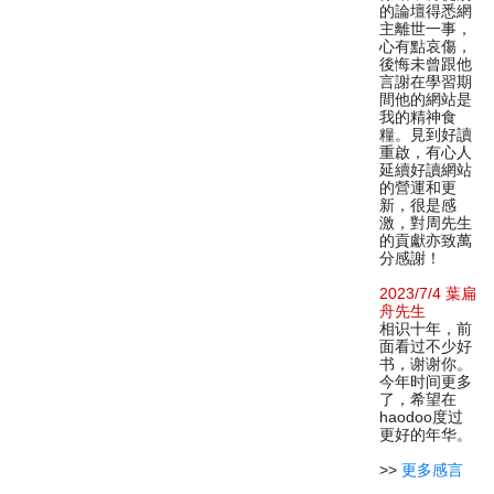
的論壇得悉網
主離世一事，
心有點哀傷，
後悔未曾跟他
言謝在學習期
間他的網站是
我的精神食
糧。見到好讀
重啟，有心人
延續好讀網站
的營運和更
新，很是感
激，對周先生
的貢獻亦致萬
分感謝！
2023/7/4 葉扁
舟先生
相识十年，前
面看过不少好
书，谢谢你。
今年时间更多
了，希望在
haodoo度过
更好的年华。
>>
更多感言