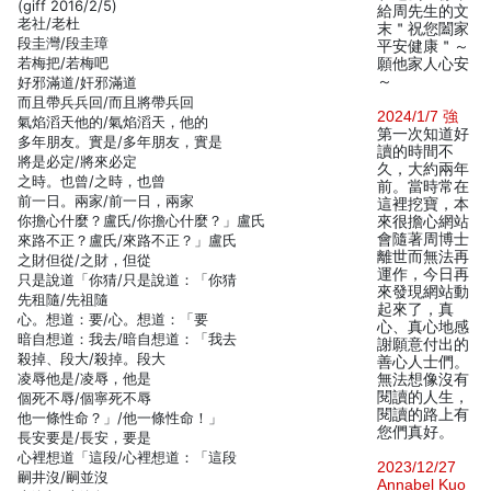
(giff 2016/2/5)
給周先生的文
老社/老杜
末＂祝您闔家
段圭灣/段圭璋
平安健康＂～
若梅把/若梅吧
願他家人心安
～
好邪滿道/奸邪滿道
而且帶兵兵回/而且將帶兵回
2024/1/7 強
氣焰滔天他的/氣焰滔天，他的
第一次知道好
多年朋友。實是/多年朋友，實是
讀的時間不
將是必定/將來必定
久，大約兩年
之時。也曾/之時，也曾
前。當時常在
前一日。兩家/前一日，兩家
這裡挖寶，本
你擔心什麼？盧氏/你擔心什麼？」盧氏
來很擔心網站
會隨著周博士
來路不正？盧氏/來路不正？」盧氏
離世而無法再
之財但從/之財，但從
運作，今日再
只是說道「你猜/只是說道：「你猜
來發現網站動
先租隨/先祖隨
起來了，真
心。想道：要/心。想道：「要
心、真心地感
暗自想道：我去/暗自想道：「我去
謝願意付出的
殺掉、段大/殺掉。段大
善心人士們。
凌辱他是/凌辱，他是
無法想像沒有
閱讀的人生，
個死不辱/個寧死不辱
閱讀的路上有
他一條性命？」/他一條性命！」
您們真好。
長安要是/長安，要是
心裡想道「這段/心裡想道：「這段
2023/12/27
嗣井沒/嗣並沒
Annabel Kuo