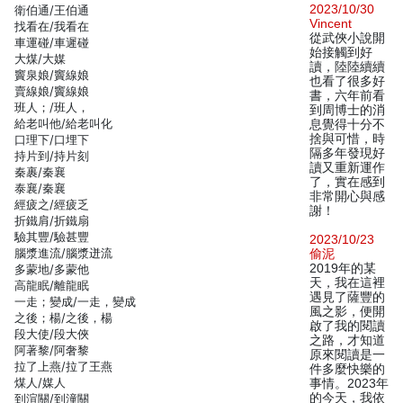
2023/10/30
衛伯通/王伯通
Vincent
找看在/我看在
從武俠小說開
車運碰/車遲碰
始接觸到好
大煤/大媒
讀，陸陸續續
竇泉娘/竇線娘
也看了很多好
賣線娘/竇線娘
書，六年前看
班人；/班人，
到周博士的消
給老叫他/給老叫化
息覺得十分不
捨與可惜，時
口理下/口埋下
隔多年發現好
持片到/持片刻
讀又重新運作
秦裹/秦襄
了，實在感到
泰襄/秦襄
非常開心與感
經疲之/經疲乏
謝！
折鐵肩/折鐵扇
驗其豐/驗甚豐
2023/10/23
腦漿進流/腦漿迸流
偷泥
2019年的某
多蒙地/多蒙他
天，我在這裡
高龍眠/離龍眠
遇見了薩豐的
一走；變成/一走，變成
風之影，便開
之後；楊/之後，楊
啟了我的閱讀
段大使/段大俠
之路，才知道
阿著黎/阿奢黎
原來閱讀是一
拉了上燕/拉了王燕
件多麼快樂的
煤人/媒人
事情。2023年
的今天，我依
到渲關/到潼關