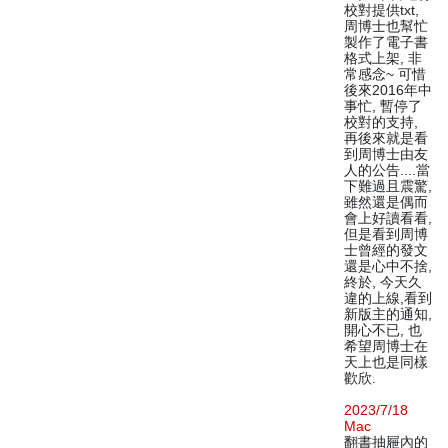
校對提供txt,
周博士也幫忙
製作了電子書
格式上架, 非
常感念~ 可惜
後來2016年中
事忙, 暫停了
校對的支持,
再後來就是看
到周博士由友
人的公告....當
下難過且震驚,
雖然還是偶而
會上好讀看看,
但是看到周博
士曾經的發文
還是心中不捨,
終於, 今天久
違的上線,看到
新版主的通知,
開心不已, 也
希望周博士在
天上也是同樣
歡欣.
2023/7/18
Mac
翻書抽屜內的