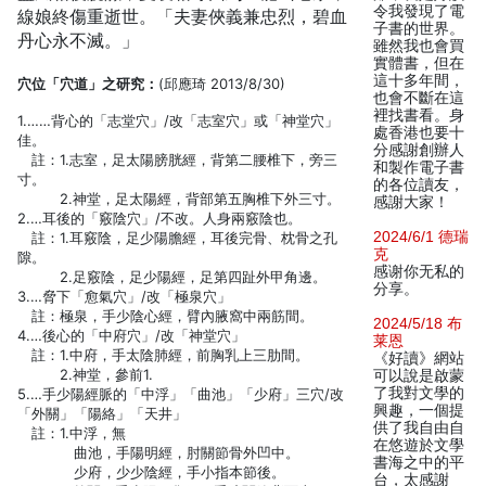
令我發現了電
線娘終傷重逝世。「夫妻俠義兼忠烈，碧血
子書的世界。
丹心永不滅。」
雖然我也會買
實體書，但在
這十多年間，
穴位「穴道」之研究：
(邱應琦 2013/8/30)
也會不斷在這
裡找書看。身
1.……背心的「志堂穴」/改「志室穴」或「神堂穴」
處香港也要十
佳。
分感謝創辦人
註：1.志室，足太陽膀胱經，背第二腰椎下，旁三
和製作電子書
寸。
的各位讀友，
2.神堂，足太陽經，背部第五胸椎下外三寸。
感謝大家！
2.…耳後的「竅陰穴」/不改。人身兩竅陰也。
2024/6/1 德瑞
註：1.耳竅陰，足少陽膽經，耳後完骨、枕骨之孔
克
隙。
感谢你无私的
2.足竅陰，足少陽經，足第四趾外甲角邊。
分享。
3.…脅下「愈氣穴」/改「極泉穴」
註：極泉，手少陰心經，臂內腋窩中兩筋間。
2024/5/18 布
4.…後心的「中府穴」/改「神堂穴」
莱恩
註：1.中府，手太陰肺經，前胸乳上三肋間。
《好讀》網站
2.神堂，參前1.
可以說是啟蒙
了我對文學的
5.…手少陽經脈的「中浮」「曲池」「少府」三穴/改
興趣，一個提
「外關」「陽絡」「天井」
供了我自由自
註：1.中浮，無
在悠遊於文學
曲池，手陽明經，肘關節骨外凹中。
書海之中的平
少府，少少陰經，手小指本節後。
台，太感謝