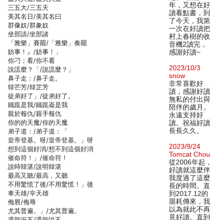
年，又想在好
三五大/三五天
讀看點書，到
美其名日/美其名曰
了今天，我第
群像奴/群象奴
一次在好讀把
坐部請/坐部諸
村上春樹的收
「雅樂」賽罷/「雅樂」奏罷
音機2讀完，
妨事！』/妨事！」
感謝好讀~
你刁；看/你不看
2023/10/3
說謊麼？「/說謊麼？」
snow
鼻子走：/鼻子走。
非常喜歡好
韓芒芳/韓芷芳
讀，感謝好讀
徒弟好了」/徒弟好了。
無私的付出與
鐵崑是我/鐵崑崙是我
陪伴的歲月。
親於報仇/親手報仇
永遠支持好
你的的天魔/你的天魔
讀。祝福好讀
長長久久。
弟子道：/弟子道：「
皇帝登基。呀/皇帝登基。」呀
2023/9/24
想到這個好消/想不到這個好消
Tomcat Chou
催命符！」/催命符！
從2006年起，
說時韓湛/說明韓湛
好讀就這麼伴
最高又聽/最高，又聽
我度過了這麼
不用驚慌了後/不用驚慌！」後
長的時間。直
車天雄/辛天雄
到2017.12的
噩耗傳來，我
侮唇/侮辱
以為就此不再
尤其普遍。」/尤其普遍。
見好讀。直到
還能況不/還能說不