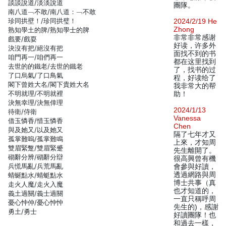
談談說道/淡淡說道
團隊。
南八道﹁不敢/南八道：﹁不敢
珍同拱壁！/珍同拱璧！
2024/2/19 He
Zhong
熟知學土的脾/熟知學士的脾
非常非常感谢
戲要/戲耍
好读，许多外
決沒有把/絕沒有把
面找不到的书
咱門再一/咱們再一
都在这里找到
去世的的鐵老/去世的鐵老
了，找书的过
了口烏氣/了口鳥氣
程，好读给了
閣下曾姓大名/閣下貴姓大名
我非常大的帮
不明就理/不明就裡
助！
決無幸理/決無倖理
2024/1/13
待衛/侍衛
Vanessa
借玉憐香/惜玉憐香
Chen
與及她又/以及她又
隔了七年才又
孤掌難嗚/孤掌難鳴
上來，才知周
雙眉緊蹩/雙眉緊蹙
先生離開了。
砌辭分辨/砌辭分辯
很高興曾有機
兵慌馬亂/兵荒馬亂
會參與好讀，
透過網路與周
蜻蜒點水/蜻蜓點水
博士共事（真
走火人魔/走火入魔
也才知道的，
義土過關/義士過關
一直只稱呼周
憂心忡仲/憂心忡忡
先生的)，感謝
勇土/勇士
好讀團隊！也
和過去一樣，