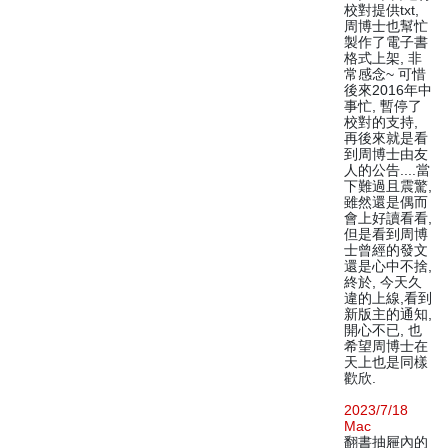
校對提供txt,
周博士也幫忙
製作了電子書
格式上架, 非
常感念~ 可惜
後來2016年中
事忙, 暫停了
校對的支持,
再後來就是看
到周博士由友
人的公告....當
下難過且震驚,
雖然還是偶而
會上好讀看看,
但是看到周博
士曾經的發文
還是心中不捨,
終於, 今天久
違的上線,看到
新版主的通知,
開心不已, 也
希望周博士在
天上也是同樣
歡欣.
2023/7/18
Mac
翻書抽屜內的