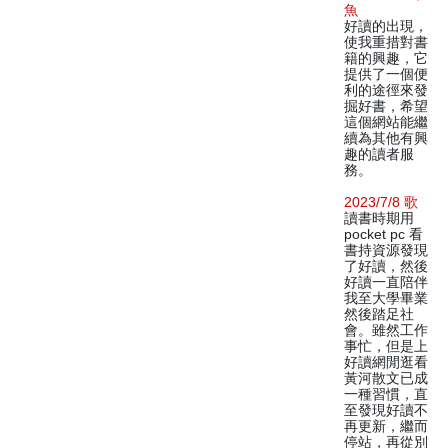
魚
好讀的出現，
使我重措對書
籍的興趣，它
提供了一個便
利的途徑來發
掘好書，希望
這個網站能繼
續為其他有興
趣的讀者服
務。
2023/7/8 歌
讀書時期用
pocket pc 看
書持資源發現
了好讀，然後
好讀一直陪伴
我至大學畢業
然後踏足社
會。雖然工作
事忙，但是上
好讀網閒逛看
黃河散文已成
一種習慣，直
至發現好讀不
再更新，繼而
停站，再從別