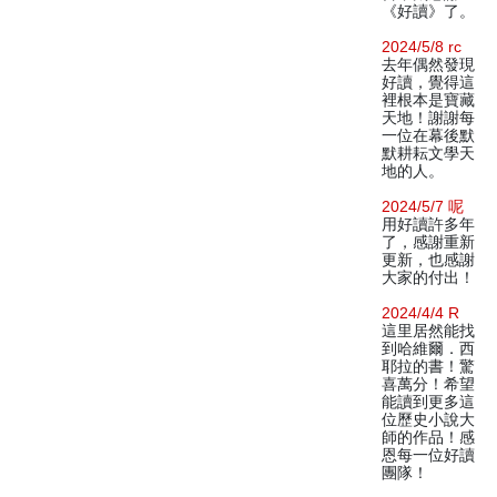
《好讀》了。
2024/5/8 rc
去年偶然發現
好讀，覺得這
裡根本是寶藏
天地！謝謝每
一位在幕後默
默耕耘文學天
地的人。
2024/5/7 呢
用好讀許多年
了，感謝重新
更新，也感謝
大家的付出！
2024/4/4 R
這里居然能找
到哈維爾．西
耶拉的書！驚
喜萬分！希望
能讀到更多這
位歷史小說大
師的作品！感
恩每一位好讀
團隊！