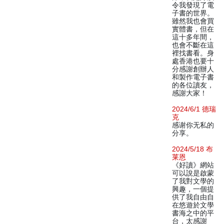
令我發現了電
子書的世界。
雖然我也會買
實體書，但在
這十多年間，
也會不斷在這
裡找書看。身
處香港也要十
分感謝創辦人
和製作電子書
的各位讀友，
感謝大家！
2024/6/1 德瑞
克
感谢你无私的
分享。
2024/5/18 布
莱恩
《好讀》網站
可以說是啟蒙
了我對文學的
興趣，一個提
供了我自由自
在悠遊於文學
書海之中的平
台，太感謝