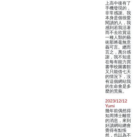
上高中後有了
手機發現的，
非常感謝。我
本身是個很愛
閱讀的人，我
感到若我活著
而不去欣賞這
一種人類的藝
術那將毫無意
義可言。總而
言之，萬分感
謝，我不知道
在每有能力買
書學校圖書館
又只能借七天
的情況下，沒
有這個網站我
的生命會是多
麼的荒蕪。
2023/12/12
Yumi
幾年前偶然得
知周博士離世
的消息，來到
好讀網站總會
覺得有點悵
然，也以為不