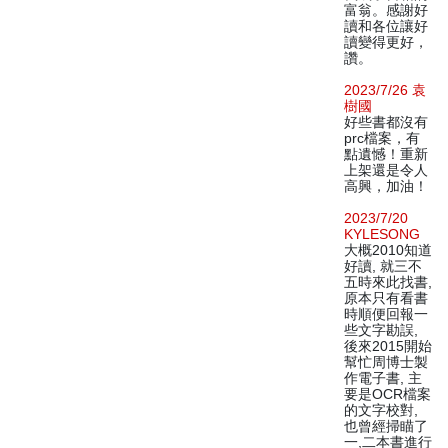
富翁。感謝好
讀和各位讓好
讀變得更好，
讚。
2023/7/26 袁
樹國
好些書都沒有
prc檔案，有
點遺憾！重新
上架還是令人
高興，加油！
2023/7/20
KYLESONG
大概2010知道
好讀, 就三不
五時來此找書,
原本只有看書
時順便回報一
些文字勘誤,
後來2015開始
幫忙周博士製
作電子書, 主
要是OCR檔案
的文字校對,
也曾經掃瞄了
一,二本書進行