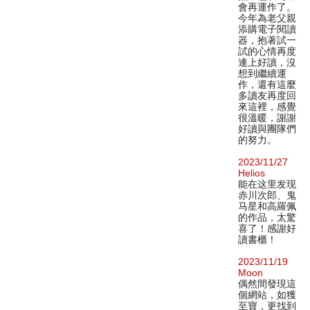
會再運作了。
今年為老父親
添購電子閱讀
器，抱著試一
試的心情再度
連上好讀，沒
想到繼續運
作，還有這麼
多讀友再度回
來這裡，感覺
很溫暖，謝謝
好讀與團隊們
的努力。
2023/11/27
Helios
能在这里发现
赤川次郎、鬼
马星和高羅佩
的作品，太驚
喜了！感謝好
讀書櫃！
2023/11/19
Moon
偶然間發現這
個網站，如獲
至寶，更找到