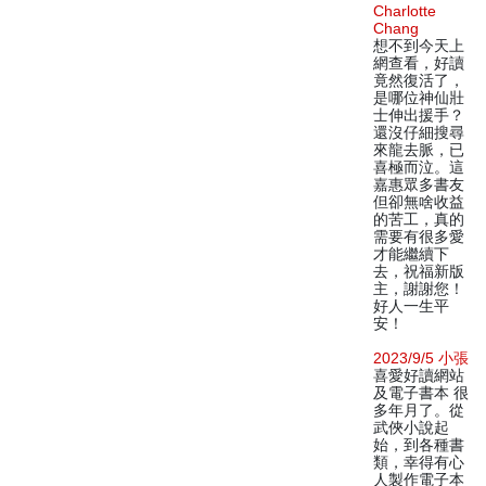
Charlotte
Chang
想不到今天上
網查看，好讀
竟然復活了，
是哪位神仙壯
士伸出援手？
還沒仔細搜尋
來龍去脈，已
喜極而泣。這
嘉惠眾多書友
但卻無啥收益
的苦工，真的
需要有很多愛
才能繼續下
去，祝福新版
主，謝謝您！
好人一生平
安！
2023/9/5 小張
喜愛好讀網站
及電子書本 很
多年月了。從
武俠小說起
始，到各種書
類，幸得有心
人製作電子本