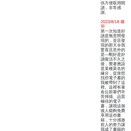
供方便取用閱
讀，非常感
謝。
2023/8/18 璐
羽
第一次知道好
讀是無意間發
現的，並且發
現的那天令我
驚喜且意外的
是—剛好是好
讀復活不久之
後，覺著應該
是某種莫名的
緣分，促使想
找些電子書的
我被帶到了這
裡。這裡有著
各位前輩們辛
苦掃描、品質
極佳的電子
書，讓我這個
後人能夠免費
享用這些書
籍，十分感激
前人的努力讓
我成了書籍的