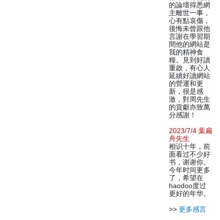
的論壇得悉網
主離世一事，
心有點哀傷，
後悔未曾跟他
言謝在學習期
間他的網站是
我的精神食
糧。見到好讀
重啟，有心人
延續好讀網站
的營運和更
新，很是感
激，對周先生
的貢獻亦致萬
分感謝！
2023/7/4 葉扁
舟先生
相识十年，前
面看过不少好
书，谢谢你。
今年时间更多
了，希望在
haodoo度过
更好的年华。
>>
更多感言