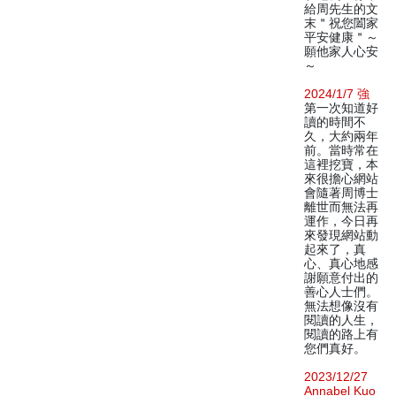
給周先生的文
末＂祝您闔家
平安健康＂～
願他家人心安
～
2024/1/7 強
第一次知道好
讀的時間不
久，大約兩年
前。當時常在
這裡挖寶，本
來很擔心網站
會隨著周博士
離世而無法再
運作，今日再
來發現網站動
起來了，真
心、真心地感
謝願意付出的
善心人士們。
無法想像沒有
閱讀的人生，
閱讀的路上有
您們真好。
2023/12/27
Annabel Kuo