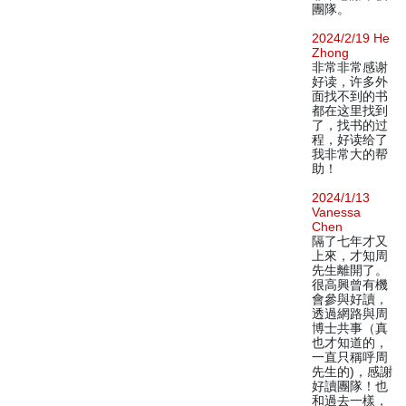
團隊。
2024/2/19 He
Zhong
非常非常感谢
好读，许多外
面找不到的书
都在这里找到
了，找书的过
程，好读给了
我非常大的帮
助！
2024/1/13
Vanessa
Chen
隔了七年才又
上來，才知周
先生離開了。
很高興曾有機
會參與好讀，
透過網路與周
博士共事（真
也才知道的，
一直只稱呼周
先生的)，感謝
好讀團隊！也
和過去一樣，