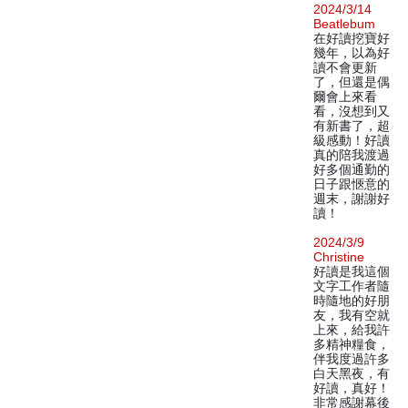
2024/3/14
Beatlebum
在好讀挖寶好
幾年，以為好
讀不會更新
了，但還是偶
爾會上來看
看，沒想到又
有新書了，超
級感動！好讀
真的陪我渡過
好多個通勤的
日子跟愜意的
週末，謝謝好
讀！
2024/3/9
Christine
好讀是我這個
文字工作者隨
時隨地的好朋
友，我有空就
上來，給我許
多精神糧食，
伴我度過許多
白天黑夜，有
好讀，真好！
非常感謝幕後