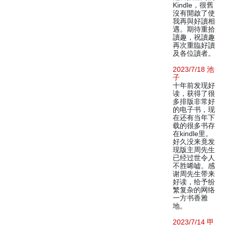
Kindle，很舊
沒有開啟了使
我再與好讀相
遇。期待重拾
讀趣，祝讀趣
再次重臨好讀
及各位讀者。
2023/7/18 池
子
十年前发现好
读，获得了很
多排版非常好
的电子书，现
在还有当年下
载的很多书存
在kindle里。
好久没来竟发
现版主周先生
已经过世令人
不胜唏嘘。感
谢周先生带来
好读，给予纷
繁复杂的网络
一方书香雅
地。
2023/7/14 甲