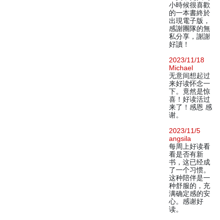
小時候很喜歡
的一本書終於
出現電子版，
感謝團隊的無
私分享，謝謝
好讀！
2023/11/18
Michael
无意间想起过
来好读怀念一
下。竟然是惊
喜！好读活过
来了！感恩 感
谢。
2023/11/5
angsila
每周上好读看
看是否有新
书，这已经成
了一个习惯。
这种陪伴是一
种舒服的，充
满确定感的安
心。感谢好
读。