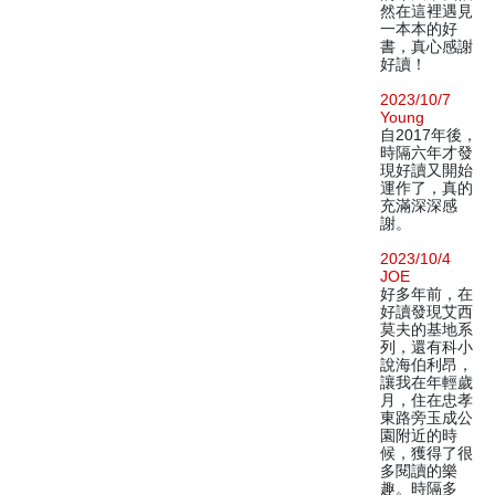
然在這裡遇見
一本本的好
書，真心感謝
好讀！
2023/10/7
Young
自2017年後，
時隔六年才發
現好讀又開始
運作了，真的
充滿深深感
謝。
2023/10/4
JOE
好多年前，在
好讀發現艾西
莫夫的基地系
列，還有科小
說海伯利昂，
讓我在年輕歲
月，住在忠孝
東路旁玉成公
園附近的時
候，獲得了很
多閱讀的樂
趣。時隔多