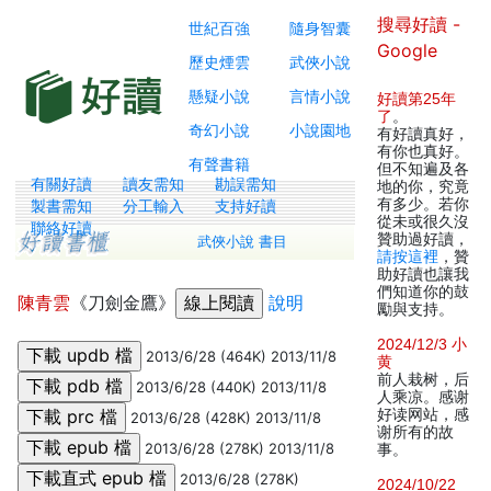
搜尋好讀 -
世紀百強
隨身智囊
Google
歷史煙雲
武俠小說
懸疑小說
言情小說
好讀第25年
了
。
奇幻小說
小說園地
有好讀真好，
有你也真好。
有聲書籍
但不知遍及各
有關好讀
讀友需知
勘誤需知
地的你，究竟
有多少。若你
製書需知
分工輸入
支持好讀
從未或很久沒
聯絡好讀
贊助過好讀，
武俠小說 書目
請按這裡
，贊
助好讀也讓我
們知道你的鼓
陳青雲
《刀劍金鷹》
說明
勵與支持。
2024/12/3 小
2013/6/28 (464K) 2013/11/8
黄
前人栽树，后
2013/6/28 (440K) 2013/11/8
人乘凉。感谢
好读网站，感
2013/6/28 (428K) 2013/11/8
谢所有的故
2013/6/28 (278K) 2013/11/8
事。
2013/6/28 (278K)
2024/10/22