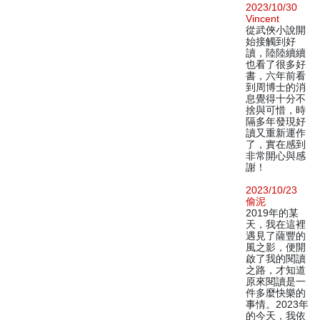
2023/10/30
Vincent
從武俠小說開
始接觸到好
讀，陸陸續續
也看了很多好
書，六年前看
到周博士的消
息覺得十分不
捨與可惜，時
隔多年發現好
讀又重新運作
了，實在感到
非常開心與感
謝！
2023/10/23
偷泥
2019年的某
天，我在這裡
遇見了薩豐的
風之影，便開
啟了我的閱讀
之路，才知道
原來閱讀是一
件多麼快樂的
事情。2023年
的今天，我依