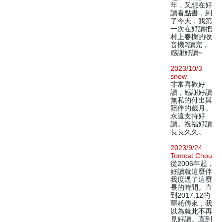
年，又想在好
讀看點書，到
了今天，我第
一次在好讀把
村上春樹的收
音機2讀完，
感謝好讀~
2023/10/3
snow
非常喜歡好
讀，感謝好讀
無私的付出與
陪伴的歲月。
永遠支持好
讀。祝福好讀
長長久久。
2023/9/24
Tomcat Chou
從2006年起，
好讀就這麼伴
我度過了這麼
長的時間。直
到2017.12的
噩耗傳來，我
以為就此不再
見好讀。直到