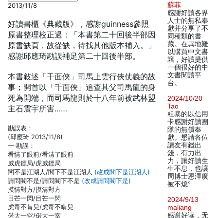
蘇菲
2013/11/8
感謝好讀各界
人士的無私奉
好讀書櫃《典藏版》，感謝guinness參照
獻并分享了不
原書整理校正過：「本書第二十回後半部因
同種類的書
藏。在異地難
原書缺頁，故從缺，待找其他版本補入。」
以購買中文書
感謝邱應琦勘誤補足第二十回後半部。
籍，好讀提供
一個很好的中
文書閱讀平
本書敍述「千面俠」司馬上雲行俠仗義的故
台。
事；開首以「千面俠」追查其父司馬龍的身
死為開端，而司馬龍則於十八年前被武林盟
2024/10/20
Tao
主石震宇所害……
粗暴的以信用
卡感謝好讀團
勘誤表：
隊的無償奉
(邱應琦 2013/11/8)
獻。懇請各位
讀友有錢出
一·勘誤：
錢，有力出
看情了眼前/看清了眼前
力，讓好讀生
威虎鏢局/虎威鏢局
生不息，也讓
閣不是江湖人/閣下不是江湖人
(改成閣下是江湖人)
周博士恩澤廣
請問閣不是/請問閣下不是
(改成請問閣下是)
被不熄°
摸情對方/摸清對方
日芒一閃/目芒一閃
2024/9/13
虎毒不肯兒/虎毒不啃兒
maliang
感谢好读，无
偌大一空/偌大一室