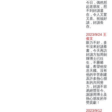
今日，偶然想
起老朋友，想
不到好讀還
在，令人又驚
又喜。祝福好
讀，好讀長
存。
2023/9/24 王
俊文
眼力不好，多
年沒來好讀看
書，今天再訪
好讀方知周劍
輝博士已往
生，不勝唏
噓，希望他安
息天國。沒有
他的辛苦創建
及許多熱心朋
友的共同努
力，好讀不容
易經營至今。
謝謝周博士及
熱心朋友的辛
勞貢獻！
2023/9/12