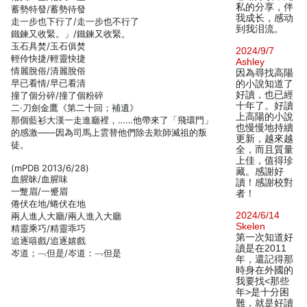
私的分享，伴
蓄勢特發/蓄勢待發
我成长，感动
走一步也下行了/走一步也不行了
到我泪流。
鐵鍊又收緊。」/鐵鍊又收緊。
玉石具焚/玉石俱焚
2024/9/7
輕伶快捷/輕靈快捷
Ashley
情麗脫俗/清麗脫俗
因為尋找高陽
早已看情/早已看清
的小說知道了
好讀，也已經
撞了個分碎/撞了個粉碎
十年了。好讀
二·刀劍金鷹《第二十回；補遺》
上高陽的小說
那個藍衫大漢一走進廳裡，……他帶來了「飛環門」
也慢慢地持續
的感激——因為司馬上雲替他們除去欺師滅祖的叛
更新，越來越
徒。
全，而且質量
上佳，值得珍
(mPDB 2013/6/28)
藏。感謝好
血腥昧/血腥味
讀！感謝校對
一蹩眉/一蹙眉
者！
倦伏在地/蜷伏在地
2024/6/14
兩人進人大廳/兩人進入大廳
Skelen
精靈乘巧/精靈乖巧
第一次知道好
追逐嘻戲/追逐嬉戲
讀是在2011
岑道；﹁但是/岑道：﹁但是
年，還記得那
時身在外國的
我要找<那些
年>是十分困
難，就是好讀