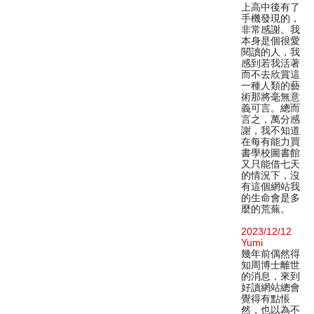
上高中後有了
手機發現的，
非常感謝。我
本身是個很愛
閱讀的人，我
感到若我活著
而不去欣賞這
一種人類的藝
術那將毫無意
義可言。總而
言之，萬分感
謝，我不知道
在每有能力買
書學校圖書館
又只能借七天
的情況下，沒
有這個網站我
的生命會是多
麼的荒蕪。
2023/12/12
Yumi
幾年前偶然得
知周博士離世
的消息，來到
好讀網站總會
覺得有點悵
然，也以為不