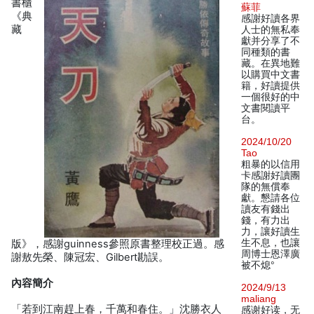
書櫃
蘇菲
《典
感謝好讀各界
藏
人士的無私奉
獻并分享了不
同種類的書
藏。在異地難
以購買中文書
籍，好讀提供
一個很好的中
文書閱讀平
台。
2024/10/20
Tao
粗暴的以信用
卡感謝好讀團
隊的無償奉
獻。懇請各位
讀友有錢出
錢，有力出
力，讓好讀生
生不息，也讓
版》，感謝guinness參照原書整理校正過。感
周博士恩澤廣
謝敖先榮、陳冠宏、Gilbert勘誤。
被不熄°
內容簡介
2024/9/13
maliang
「若到江南趕上春，千萬和春住。」沈勝衣人
感谢好读，无