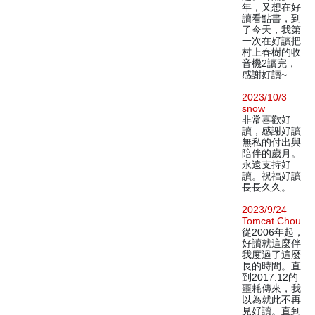
年，又想在好
讀看點書，到
了今天，我第
一次在好讀把
村上春樹的收
音機2讀完，
感謝好讀~
2023/10/3
snow
非常喜歡好
讀，感謝好讀
無私的付出與
陪伴的歲月。
永遠支持好
讀。祝福好讀
長長久久。
2023/9/24
Tomcat Chou
從2006年起，
好讀就這麼伴
我度過了這麼
長的時間。直
到2017.12的
噩耗傳來，我
以為就此不再
見好讀。直到