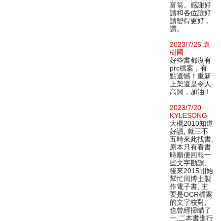
富翁。感謝好
讀和各位讓好
讀變得更好，
讚。
2023/7/26 袁
樹國
好些書都沒有
prc檔案，有
點遺憾！重新
上架還是令人
高興，加油！
2023/7/20
KYLESONG
大概2010知道
好讀, 就三不
五時來此找書,
原本只有看書
時順便回報一
些文字勘誤,
後來2015開始
幫忙周博士製
作電子書, 主
要是OCR檔案
的文字校對,
也曾經掃瞄了
一,二本書進行