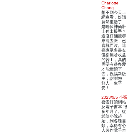
Charlotte
Chang
想不到今天上
網查看，好讀
竟然復活了，
是哪位神仙壯
士伸出援手？
還沒仔細搜尋
來龍去脈，已
喜極而泣。這
嘉惠眾多書友
但卻無啥收益
的苦工，真的
需要有很多愛
才能繼續下
去，祝福新版
主，謝謝您！
好人一生平
安！
2023/9/5 小張
喜愛好讀網站
及電子書本 很
多年月了。從
武俠小說起
始，到各種書
類，幸得有心
人製作電子本