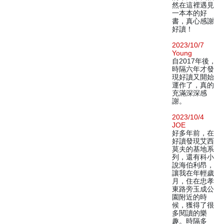
然在這裡遇見
一本本的好
書，真心感謝
好讀！
2023/10/7
Young
自2017年後，
時隔六年才發
現好讀又開始
運作了，真的
充滿深深感
謝。
2023/10/4
JOE
好多年前，在
好讀發現艾西
莫夫的基地系
列，還有科小
說海伯利昂，
讓我在年輕歲
月，住在忠孝
東路旁玉成公
園附近的時
候，獲得了很
多閱讀的樂
趣。時隔多