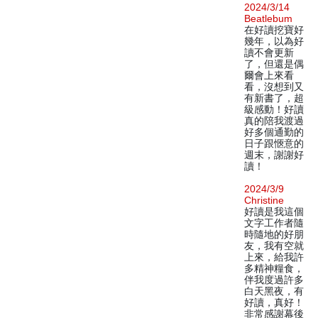
2024/3/14
Beatlebum
在好讀挖寶好
幾年，以為好
讀不會更新
了，但還是偶
爾會上來看
看，沒想到又
有新書了，超
級感動！好讀
真的陪我渡過
好多個通勤的
日子跟愜意的
週末，謝謝好
讀！
2024/3/9
Christine
好讀是我這個
文字工作者隨
時隨地的好朋
友，我有空就
上來，給我許
多精神糧食，
伴我度過許多
白天黑夜，有
好讀，真好！
非常感謝幕後