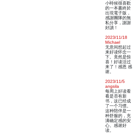
小時候很喜歡
的一本書終於
出現電子版，
感謝團隊的無
私分享，謝謝
好讀！
2023/11/18
Michael
无意间想起过
来好读怀念一
下。竟然是惊
喜！好读活过
来了！感恩 感
谢。
2023/11/5
angsila
每周上好读看
看是否有新
书，这已经成
了一个习惯。
这种陪伴是一
种舒服的，充
满确定感的安
心。感谢好
读。