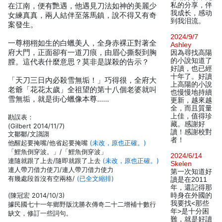
私的分享，伴
在江南，便有艷遇，他遇見刀法如神的美麗少
我成长，感动
女練真真，兩人結伴至落馬鎮，說不得又有奇
到我泪流。
案發生。
2024/9/7
一尊栩栩如生的白蠟美人，全身赤裸正對著全
Ashley
府大門，正面卻有一道刀痕，由眉心撕裂到胸
因為尋找高陽
的小說知道了
膛。這代表什麼意思？莫非是謀殺的告示？
好讀，也已經
十年了。好讀
「天刀三日內必殺雪無垢！」巧得很，全府大
上高陽的小說
老爺「花花太歲」全祖​​望的第十八個老婆就叫
也慢慢地持續
雪無垢，就是街心蠟像本尊……
更新，越來越
全，而且質量
上佳，值得珍
勘誤表：
藏。感謝好
(Gilbert 2014/11/7)
讀！感謝校對
文鄒鄒/文謅謅
者！
他醒起要掩嘴/他省起要掩嘴
(未改，原也正確。)
「鯉魚倒穿波。」/「鯉魚倒穿波」
2024/6/14
連隨就跟了上去/隨即就跟了上去
(未改，原也正確。)
Skelen
連人帶刀借力使刀/連人帶刀借力使力
第一次知道好
有幾處段首沒有空兩格/
(已全文縮排)
讀是在2011
年，還記得那
(陳冠宏 2014/10/3)
時身在外國的
我要找<那些
據民國七十一年鄉野版沈勝衣傳奇二十二增補十數行
年>是十分困
缺文，修訂一些詞句。
難，就是好讀