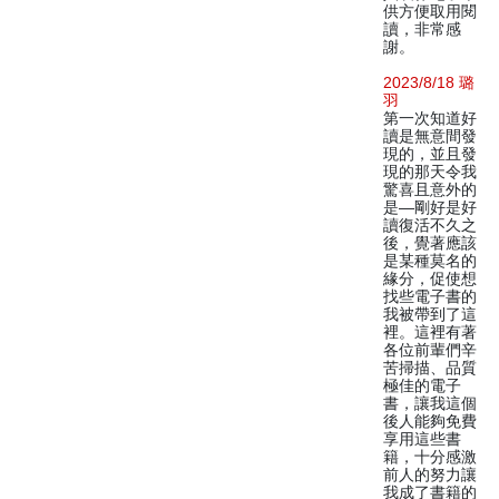
供方便取用閱
讀，非常感
謝。
2023/8/18 璐
羽
第一次知道好
讀是無意間發
現的，並且發
現的那天令我
驚喜且意外的
是—剛好是好
讀復活不久之
後，覺著應該
是某種莫名的
緣分，促使想
找些電子書的
我被帶到了這
裡。這裡有著
各位前輩們辛
苦掃描、品質
極佳的電子
書，讓我這個
後人能夠免費
享用這些書
籍，十分感激
前人的努力讓
我成了書籍的