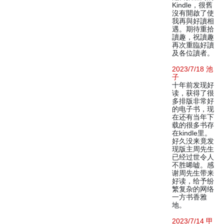
Kindle，很舊
沒有開啟了使
我再與好讀相
遇。期待重拾
讀趣，祝讀趣
再次重臨好讀
及各位讀者。
2023/7/18 池
子
十年前发现好
读，获得了很
多排版非常好
的电子书，现
在还有当年下
载的很多书存
在kindle里。
好久没来竟发
现版主周先生
已经过世令人
不胜唏嘘。感
谢周先生带来
好读，给予纷
繁复杂的网络
一方书香雅
地。
2023/7/14 甲