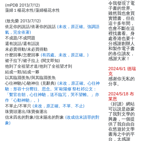
令我發現了電
(mPDB 2013/7/12)
子書的世界。
蕩婦１楊花水性/蕩婦楊花水性
雖然我也會買
實體書，但在
(敖先榮 2013/7/12)
這十多年間，
依足你的說話/依著你的說話
(未改，原正確。強調語
也會不斷在這
氣，完全依著)
裡找書看。身
不成題/不成問題
處香港也要十
還有說話/還有話說
分感謝創辦人
和製作電子書
未必賣得動/未必買得動
的各位讀友，
什麼回事/怎麼回事
(有四處。未改，原正確。)
感謝大家！
裙子拉下/裙子拉上 (閱文即知)
他到了全祖望才道/他到了全祖望才到
2024/6/1 德瑞
結成一顆/結成一夥
克
以其臨淵羨魚/與其臨淵羨魚
感谢你无私的
心往神馳/心馳神往 (見辭典)
(未改，原正確。心往神
分享。
馳：形容十分嚮往、思念。宋˙歐陽修˙祭杜祁公文：
2024/5/18 布
「繫官在朝，心往神馳，送不臨冗，哭不望帷。」亦
莱恩
作「心動神馳」。)
《好讀》網站
不單止/不單只
(未改，原正確。不單、不止)
可以說是啟蒙
珠寶頭運出/珠寶偷運出
了我對文學的
信末四名的對象/信末賜名的對象
(改成信末請罪的對
興趣，一個提
象)
供了我自由自
在悠遊於文學
書海之中的平
台，太感謝