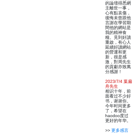
的論壇得悉網
主離世一事，
心有點哀傷，
後悔未曾跟他
言謝在學習期
間他的網站是
我的精神食
糧。見到好讀
重啟，有心人
延續好讀網站
的營運和更
新，很是感
激，對周先生
的貢獻亦致萬
分感謝！
2023/7/4 葉扁
舟先生
相识十年，前
面看过不少好
书，谢谢你。
今年时间更多
了，希望在
haodoo度过
更好的年华。
>>
更多感言