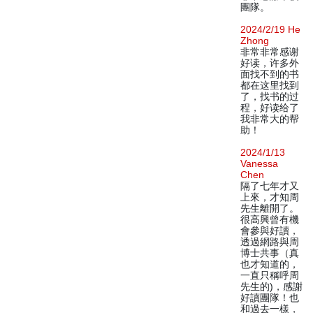
團隊。
2024/2/19 He
Zhong
非常非常感谢
好读，许多外
面找不到的书
都在这里找到
了，找书的过
程，好读给了
我非常大的帮
助！
2024/1/13
Vanessa
Chen
隔了七年才又
上來，才知周
先生離開了。
很高興曾有機
會參與好讀，
透過網路與周
博士共事（真
也才知道的，
一直只稱呼周
先生的)，感謝
好讀團隊！也
和過去一樣，