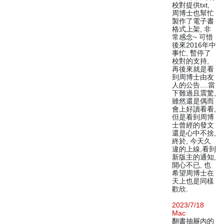
校對提供txt,
周博士也幫忙
製作了電子書
格式上架, 非
常感念~ 可惜
後來2016年中
事忙, 暫停了
校對的支持,
再後來就是看
到周博士由友
人的公告....當
下難過且震驚,
雖然還是偶而
會上好讀看看,
但是看到周博
士曾經的發文
還是心中不捨,
終於, 今天久
違的上線,看到
新版主的通知,
開心不已, 也
希望周博士在
天上也是同樣
歡欣.
2023/7/18
Mac
翻書抽屜內的