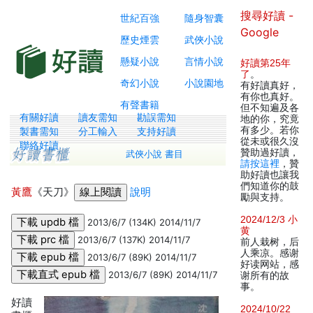
搜尋好讀 -
世紀百強
隨身智囊
Google
歷史煙雲
武俠小說
懸疑小說
言情小說
好讀第25年
了
。
奇幻小說
小說園地
有好讀真好，
有你也真好。
有聲書籍
但不知遍及各
有關好讀
讀友需知
勘誤需知
地的你，究竟
有多少。若你
製書需知
分工輸入
支持好讀
從未或很久沒
聯絡好讀
贊助過好讀，
武俠小說 書目
請按這裡
，贊
助好讀也讓我
們知道你的鼓
黃鷹
《天刀》
說明
勵與支持。
2024/12/3 小
2013/6/7 (134K) 2014/11/7
黄
2013/6/7 (137K) 2014/11/7
前人栽树，后
人乘凉。感谢
2013/6/7 (89K) 2014/11/7
好读网站，感
2013/6/7 (89K) 2014/11/7
谢所有的故
事。
好讀
2024/10/22