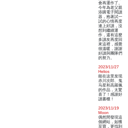
會再運作了。
今年為老父親
添購電子閱讀
器，抱著試一
試的心情再度
連上好讀，沒
想到繼續運
作，還有這麼
多讀友再度回
來這裡，感覺
很溫暖，謝謝
好讀與團隊們
的努力。
2023/11/27
Helios
能在这里发现
赤川次郎、鬼
马星和高羅佩
的作品，太驚
喜了！感謝好
讀書櫃！
2023/11/19
Moon
偶然間發現這
個網站，如獲
至寶，更找到