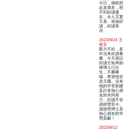
今日，偶然想
起老朋友，想
不到好讀還
在，令人又驚
又喜。祝福好
讀，好讀長
存。
2023/9/24 王
俊文
眼力不好，多
年沒來好讀看
書，今天再訪
好讀方知周劍
輝博士已往
生，不勝唏
噓，希望他安
息天國。沒有
他的辛苦創建
及許多熱心朋
友的共同努
力，好讀不容
易經營至今。
謝謝周博士及
熱心朋友的辛
勞貢獻！
2023/9/12