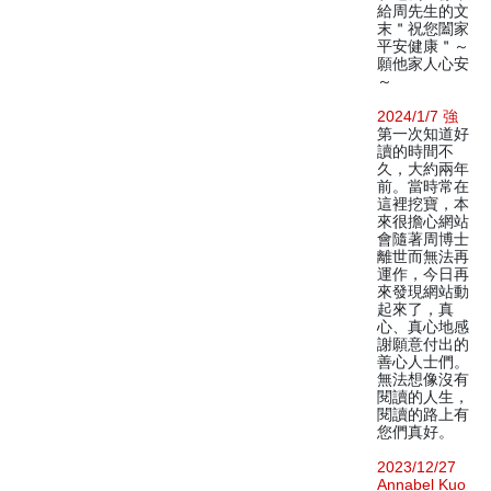
給周先生的文
末＂祝您闔家
平安健康＂～
願他家人心安
～
2024/1/7 強
第一次知道好
讀的時間不
久，大約兩年
前。當時常在
這裡挖寶，本
來很擔心網站
會隨著周博士
離世而無法再
運作，今日再
來發現網站動
起來了，真
心、真心地感
謝願意付出的
善心人士們。
無法想像沒有
閱讀的人生，
閱讀的路上有
您們真好。
2023/12/27
Annabel Kuo