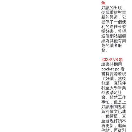
魚
好讀的出現，
使我重措對書
籍的興趣，它
提供了一個便
利的途徑來發
掘好書，希望
這個網站能繼
續為其他有興
趣的讀者服
務。
2023/7/8 歌
讀書時期用
pocket pc 看
書持資源發現
了好讀，然後
好讀一直陪伴
我至大學畢業
然後踏足社
會。雖然工作
事忙，但是上
好讀網閒逛看
黃河散文已成
一種習慣，直
至發現好讀不
再更新，繼而
停站，再從別