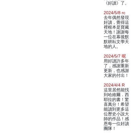
《好讀》了。
2024/5/8 rc
去年偶然發現
好讀，覺得這
裡根本是寶藏
天地！謝謝每
一位在幕後默
默耕耘文學天
地的人。
2024/5/7 呢
用好讀許多年
了，感謝重新
更新，也感謝
大家的付出！
2024/4/4 R
這里居然能找
到哈維爾．西
耶拉的書！驚
喜萬分！希望
能讀到更多這
位歷史小說大
師的作品！感
恩每一位好讀
團隊！