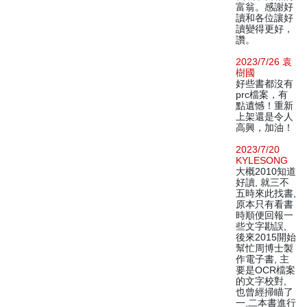
富翁。感謝好
讀和各位讓好
讀變得更好，
讚。
2023/7/26 袁
樹國
好些書都沒有
prc檔案，有
點遺憾！重新
上架還是令人
高興，加油！
2023/7/20
KYLESONG
大概2010知道
好讀, 就三不
五時來此找書,
原本只有看書
時順便回報一
些文字勘誤,
後來2015開始
幫忙周博士製
作電子書, 主
要是OCR檔案
的文字校對,
也曾經掃瞄了
一,二本書進行