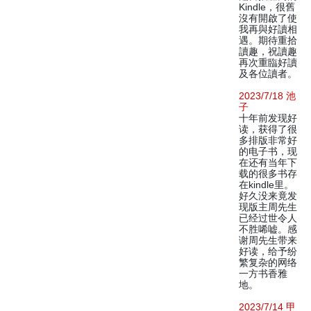
Kindle，很舊
沒有開啟了使
我再與好讀相
遇。期待重拾
讀趣，祝讀趣
再次重臨好讀
及各位讀者。
2023/7/18 池
子
十年前发现好
读，获得了很
多排版非常好
的电子书，现
在还有当年下
载的很多书存
在kindle里。
好久没来竟发
现版主周先生
已经过世令人
不胜唏嘘。感
谢周先生带来
好读，给予纷
繁复杂的网络
一方书香雅
地。
2023/7/14 甲