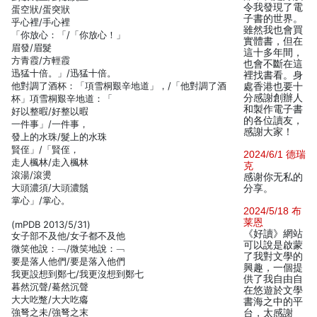
令我發現了電
蛋空狀/蛋突狀
子書的世界。
乎心裡/手心裡
雖然我也會買
「你放心：「/「你放心！」
實體書，但在
眉發/眉髮
這十多年間，
方青霞/方輕霞
也會不斷在這
迅猛十倍。」/迅猛十倍。
裡找書看。身
他對調了酒杯：「項雪桐艱辛地道」，/「他對調了酒
處香港也要十
分感謝創辦人
杯」項雪桐艱辛地道：「
和製作電子書
好以整暇/好整以暇
的各位讀友，
一件事」/一件事，
感謝大家！
發上的水珠/髮上的水珠
賢侄」/「賢侄，
2024/6/1 德瑞
走人楓林/走入楓林
克
滾湯/滾燙
感谢你无私的
大頭濃須/大頭濃鬚
分享。
掌心」/掌心。
2024/5/18 布
莱恩
(mPDB 2013/5/31)
《好讀》網站
女子部不及他/女子都不及他
可以說是啟蒙
微笑他說：﹁/微笑地說：﹁
了我對文學的
要是落人他們/要是落入他們
興趣，一個提
我更設想到鄭七/我更沒想到鄭七
供了我自由自
暮然沉聲/驀然沉聲
在悠遊於文學
大大吃蹩/大大吃癟
書海之中的平
強弩之未/強弩之末
台，太感謝