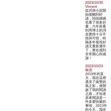
2023/10/30
Vincent
從武俠小說開
始接觸到好
讀，陸陸續續
也看了很多好
書，六年前看
到周博士的消
息覺得十分不
捨與可惜，時
隔多年發現好
讀又重新運作
了，實在感到
非常開心與感
謝！
2023/10/23
偷泥
2019年的某
天，我在這裡
遇見了薩豐的
風之影，便開
啟了我的閱讀
之路，才知道
原來閱讀是一
件多麼快樂的
事情。2023年
的今天，我依