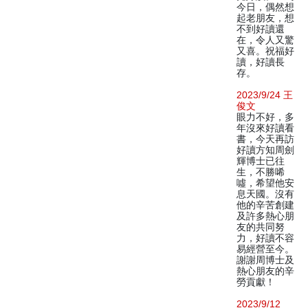
今日，偶然想
起老朋友，想
不到好讀還
在，令人又驚
又喜。祝福好
讀，好讀長
存。
2023/9/24 王
俊文
眼力不好，多
年沒來好讀看
書，今天再訪
好讀方知周劍
輝博士已往
生，不勝唏
噓，希望他安
息天國。沒有
他的辛苦創建
及許多熱心朋
友的共同努
力，好讀不容
易經營至今。
謝謝周博士及
熱心朋友的辛
勞貢獻！
2023/9/12