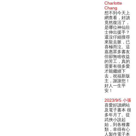
Charlotte
Chang
想不到今天上
網查看，好讀
竟然復活了，
是哪位神仙壯
士伸出援手？
還沒仔細搜尋
來龍去脈，已
喜極而泣。這
嘉惠眾多書友
但卻無啥收益
的苦工，真的
需要有很多愛
才能繼續下
去，祝福新版
主，謝謝您！
好人一生平
安！
2023/9/5 小張
喜愛好讀網站
及電子書本 很
多年月了。從
武俠小說起
始，到各種書
類，幸得有心
人製作電子本