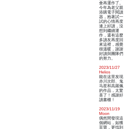
會再運作了。
今年為老父親
添購電子閱讀
器，抱著試一
試的心情再度
連上好讀，沒
想到繼續運
作，還有這麼
多讀友再度回
來這裡，感覺
很溫暖，謝謝
好讀與團隊們
的努力。
2023/11/27
Helios
能在这里发现
赤川次郎、鬼
马星和高羅佩
的作品，太驚
喜了！感謝好
讀書櫃！
2023/11/19
Moon
偶然間發現這
個網站，如獲
至寶，更找到