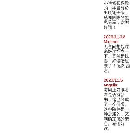
小時候很喜歡
的一本書終於
出現電子版，
感謝團隊的無
私分享，謝謝
好讀！
2023/11/18
Michael
无意间想起过
来好读怀念一
下。竟然是惊
喜！好读活过
来了！感恩 感
谢。
2023/11/5
angsila
每周上好读看
看是否有新
书，这已经成
了一个习惯。
这种陪伴是一
种舒服的，充
满确定感的安
心。感谢好
读。