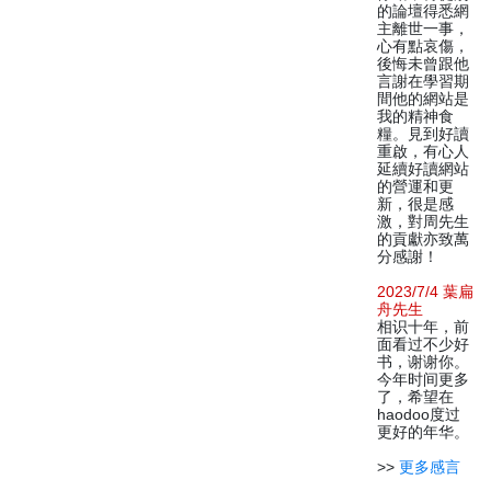
的論壇得悉網
主離世一事，
心有點哀傷，
後悔未曾跟他
言謝在學習期
間他的網站是
我的精神食
糧。見到好讀
重啟，有心人
延續好讀網站
的營運和更
新，很是感
激，對周先生
的貢獻亦致萬
分感謝！
2023/7/4 葉扁
舟先生
相识十年，前
面看过不少好
书，谢谢你。
今年时间更多
了，希望在
haodoo度过
更好的年华。
>>
更多感言