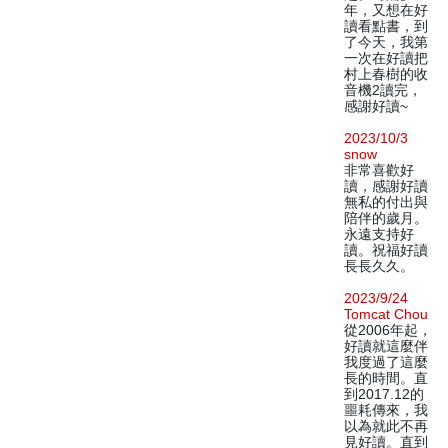
年，又想在好
讀看點書，到
了今天，我第
一次在好讀把
村上春樹的收
音機2讀完，
感謝好讀~
2023/10/3
snow
非常喜歡好
讀，感謝好讀
無私的付出與
陪伴的歲月。
永遠支持好
讀。祝福好讀
長長久久。
2023/9/24
Tomcat Chou
從2006年起，
好讀就這麼伴
我度過了這麼
長的時間。直
到2017.12的
噩耗傳來，我
以為就此不再
見好讀。直到