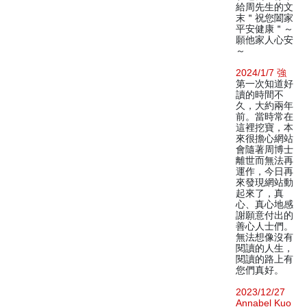
給周先生的文
末＂祝您闔家
平安健康＂～
願他家人心安
～
2024/1/7 強
第一次知道好
讀的時間不
久，大約兩年
前。當時常在
這裡挖寶，本
來很擔心網站
會隨著周博士
離世而無法再
運作，今日再
來發現網站動
起來了，真
心、真心地感
謝願意付出的
善心人士們。
無法想像沒有
閱讀的人生，
閱讀的路上有
您們真好。
2023/12/27
Annabel Kuo