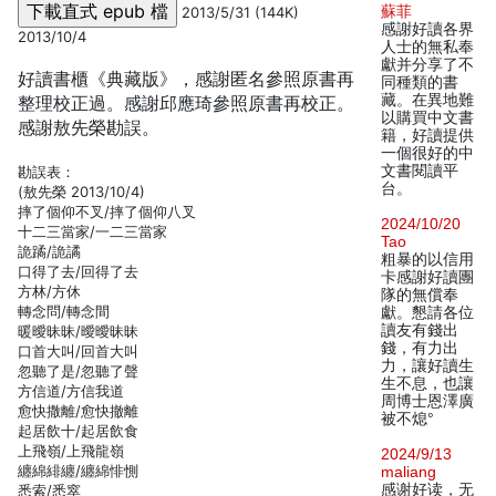
蘇菲
2013/5/31 (144K)
感謝好讀各界
2013/10/4
人士的無私奉
獻并分享了不
好讀書櫃《典藏版》，感謝匿名參照原書再
同種類的書
藏。在異地難
整理校正過。感謝邱應琦參照原書再校正。
以購買中文書
感謝敖先榮勘誤。
籍，好讀提供
一個很好的中
文書閱讀平
勘誤表：
台。
(敖先榮 2013/10/4)
摔了個仰不叉/摔了個仰八叉
2024/10/20
十二三當家/一二三當家
Tao
詭蹫/詭譎
粗暴的以信用
口得了去/回得了去
卡感謝好讀團
方林/方休
隊的無償奉
轉念問/轉念間
獻。懇請各位
讀友有錢出
暖曖昧昧/曖曖昧昧
錢，有力出
口首大叫/回首大叫
力，讓好讀生
忽聽了是/忽聽了聲
生不息，也讓
方信道/方信我道
周博士恩澤廣
愈快撒離/愈快撤離
被不熄°
起居飲十/起居飲食
上飛嶺/上飛龍嶺
2024/9/13
纏綿緋纏/纏綿悱惻
maliang
感谢好读，无
悉索/悉窣