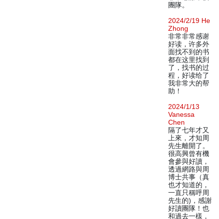
團隊。
2024/2/19 He
Zhong
非常非常感谢
好读，许多外
面找不到的书
都在这里找到
了，找书的过
程，好读给了
我非常大的帮
助！
2024/1/13
Vanessa
Chen
隔了七年才又
上來，才知周
先生離開了。
很高興曾有機
會參與好讀，
透過網路與周
博士共事（真
也才知道的，
一直只稱呼周
先生的)，感謝
好讀團隊！也
和過去一樣，