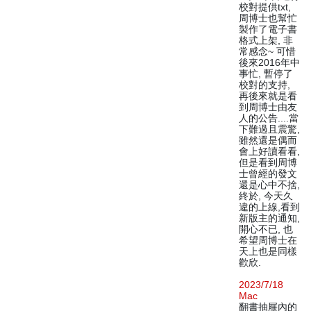
校對提供txt,
周博士也幫忙
製作了電子書
格式上架, 非
常感念~ 可惜
後來2016年中
事忙, 暫停了
校對的支持,
再後來就是看
到周博士由友
人的公告....當
下難過且震驚,
雖然還是偶而
會上好讀看看,
但是看到周博
士曾經的發文
還是心中不捨,
終於, 今天久
違的上線,看到
新版主的通知,
開心不已, 也
希望周博士在
天上也是同樣
歡欣.
2023/7/18
Mac
翻書抽屜內的