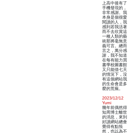
上高中後有了
手機發現的，
非常感謝。我
本身是個很愛
閱讀的人，我
感到若我活著
而不去欣賞這
一種人類的藝
術那將毫無意
義可言。總而
言之，萬分感
謝，我不知道
在每有能力買
書學校圖書館
又只能借七天
的情況下，沒
有這個網站我
的生命會是多
麼的荒蕪。
2023/12/12
Yumi
幾年前偶然得
知周博士離世
的消息，來到
好讀網站總會
覺得有點悵
然，也以為不