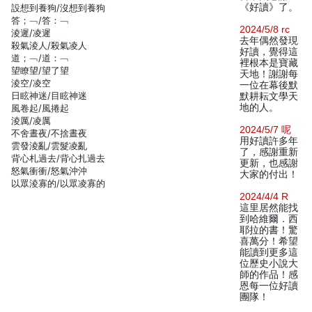
《好讀》了。
設想到養狗/沒想到養狗
答；﹁/答：﹁
2024/5/8 rc
淩遲/凌遲
去年偶然發現
殺氣淩人/殺氣凌人
好讀，覺得這
道；﹁/道：﹁
裡根本是寶藏
望瞭望/望了望
天地！謝謝每
淩空/凌空
一位在幕後默
日眩神迷/目眩神迷
默耕耘文學天
地的人。
風卷起/風捲起
淩厲/凌厲
2024/5/7 呢
不舍晝夜/不捨晝夜
用好讀許多年
雲發淩亂/雲髮凌亂
了，感謝重新
背心札過去/背心扎過去
更新，也感謝
怒氣衝衝/怒氣沖沖
大家的付出！
以眾淩寡的/以眾凌寡的
2024/4/4 R
這里居然能找
到哈維爾．西
耶拉的書！驚
喜萬分！希望
能讀到更多這
位歷史小說大
師的作品！感
恩每一位好讀
團隊！