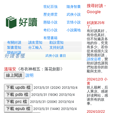
搜尋好讀 -
世紀百強
隨身智囊
Google
歷史煙雲
武俠小說
懸疑小說
言情小說
好讀第25年
了
。
奇幻小說
小說園地
有好讀真好，
有你也真好。
有聲書籍
但不知遍及各
有關好讀
讀友需知
勘誤需知
地的你，究竟
有多少。若你
製書需知
分工輸入
支持好讀
從未或很久沒
聯絡好讀
贊助過好讀，
武俠小說 書目
請按這裡
，贊
助好讀也讓我
們知道你的鼓
溫瑞安
《布衣神相五：落花劍影》
勵與支持。
說明
2024/12/3 小
黄
前人栽树，后
2013/5/31 (202K) 2013/10/4
人乘凉。感谢
2013/5/31 (193K) 2013/10/4
好读网站，感
谢所有的故
2013/5/31 (200K) 2013/10/4
事。
2013/5/31 (144K) 2013/10/4
2024/10/22