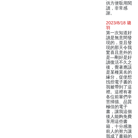
供方便取用閱
讀，非常感
謝。
2023/8/18 璐
羽
第一次知道好
讀是無意間發
現的，並且發
現的那天令我
驚喜且意外的
是—剛好是好
讀復活不久之
後，覺著應該
是某種莫名的
緣分，促使想
找些電子書的
我被帶到了這
裡。這裡有著
各位前輩們辛
苦掃描、品質
極佳的電子
書，讓我這個
後人能夠免費
享用這些書
籍，十分感激
前人的努力讓
我成了書籍的