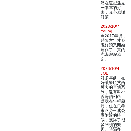
然在這裡遇見
一本本的好
書，真心感謝
好讀！
2023/10/7
Young
自2017年後，
時隔六年才發
現好讀又開始
運作了，真的
充滿深深感
謝。
2023/10/4
JOE
好多年前，在
好讀發現艾西
莫夫的基地系
列，還有科小
說海伯利昂，
讓我在年輕歲
月，住在忠孝
東路旁玉成公
園附近的時
候，獲得了很
多閱讀的樂
趣。時隔多