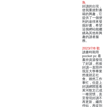
魚
好讀的出現，
使我重措對書
籍的興趣，它
提供了一個便
利的途徑來發
掘好書，希望
這個網站能繼
續為其他有興
趣的讀者服
務。
2023/7/8 歌
讀書時期用
pocket pc 看
書持資源發現
了好讀，然後
好讀一直陪伴
我至大學畢業
然後踏足社
會。雖然工作
事忙，但是上
好讀網閒逛看
黃河散文已成
一種習慣，直
至發現好讀不
再更新，繼而
停站，再從別