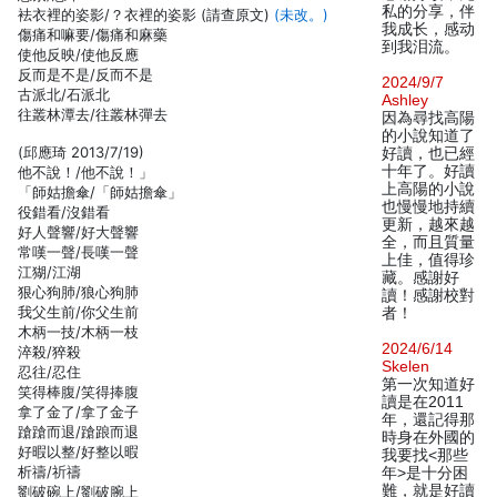
私的分享，伴
袪衣裡的姿影/？衣裡的姿影 (請查原文)
(未改。)
我成长，感动
傷痛和嘛要/傷痛和麻藥
到我泪流。
使他反映/使他反應
反而是不是/反而不是
2024/9/7
古派北/石派北
Ashley
往叢林潭去/往叢林彈去
因為尋找高陽
的小說知道了
(邱應琦 2013/7/19)
好讀，也已經
十年了。好讀
他不說！/他不說！」
上高陽的小說
「師姑擔傘/「師姑擔傘」
也慢慢地持續
役錯看/沒錯看
更新，越來越
好人聲響/好大聲響
全，而且質量
常嘆一聲/長嘆一聲
上佳，值得珍
江猢/江湖
藏。感謝好
狠心狗肺/狼心狗肺
讀！感謝校對
我父生前/你父生前
者！
木柄一技/木柄一枝
2024/6/14
淬殺/猝殺
Skelen
忍往/忍住
第一次知道好
笑得棒腹/笑得捧腹
讀是在2011
拿了金了/拿了金子
年，還記得那
蹌蹌而退/蹌踉而退
時身在外國的
好暇以整/好整以暇
我要找<那些
析禱/祈禱
年>是十分困
難，就是好讀
劉破碗上/劉破腕上