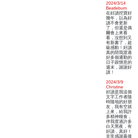
2024/3/14
Beatlebum
在好讀挖寶好
幾年，以為好
讀不會更新
了，但還是偶
爾會上來看
看，沒想到又
有新書了，超
級感動！好讀
真的陪我渡過
好多個通勤的
日子跟愜意的
週末，謝謝好
讀！
2024/3/9
Christine
好讀是我這個
文字工作者隨
時隨地的好朋
友，我有空就
上來，給我許
多精神糧食，
伴我度過許多
白天黑夜，有
好讀，真好！
非常感謝幕後