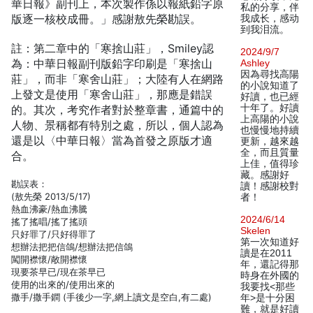
華日報》副刊上，本次製作係以報紙鉛字原
私的分享，伴
版逐一核校成冊。」感謝敖先榮勘誤。
我成长，感动
到我泪流。
註：第二章中的「寒捨山莊」，Smiley認
2024/9/7
為：中華日報副刊版鉛字印刷是「寒捨山
Ashley
因為尋找高陽
莊」，而非「寒舍山莊」；大陸有人在網路
的小說知道了
上發文是使用「寒舍山莊」，那應是錯誤
好讀，也已經
十年了。好讀
的。其次，考究作者對於整章書，通篇中的
上高陽的小說
人物、景稱都有特別之處，所以，個人認為
也慢慢地持續
還是以〈中華日報〉當為首發之原版才適
更新，越來越
全，而且質量
合。
上佳，值得珍
藏。感謝好
勘誤表：
讀！感謝校對
(敖先榮 2013/5/17)
者！
熱血沸豪/熱血沸騰
2024/6/14
搖了搖唱/搖了搖頭
Skelen
只好罪了/只好得罪了
第一次知道好
想辦法把把信鴿/想辦法把信鴿
讀是在2011
闖開襟懷/敞開襟懷
年，還記得那
現要茶早已/現在茶早已
時身在外國的
使用的出來的/使用出來的
我要找<那些
撒手/撒手鐧 (手後少一字,網上讀文是空白,有二處)
年>是十分困
難，就是好讀