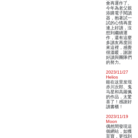
會再運作了。
今年為老父親
添購電子閱讀
器，抱著試一
試的心情再度
連上好讀，沒
想到繼續運
作，還有這麼
多讀友再度回
來這裡，感覺
很溫暖，謝謝
好讀與團隊們
的努力。
2023/11/27
Helios
能在这里发现
赤川次郎、鬼
马星和高羅佩
的作品，太驚
喜了！感謝好
讀書櫃！
2023/11/19
Moon
偶然間發現這
個網站，如獲
至寶，更找到