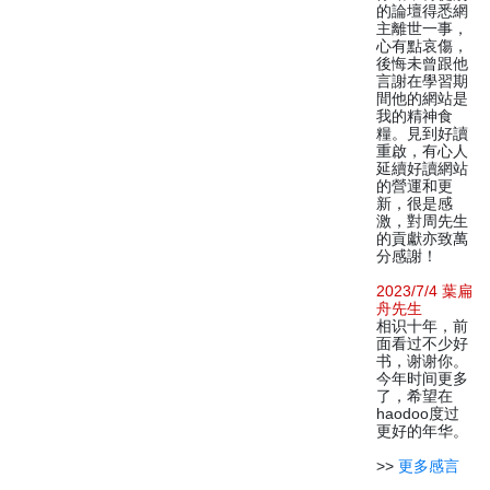
的論壇得悉網
主離世一事，
心有點哀傷，
後悔未曾跟他
言謝在學習期
間他的網站是
我的精神食
糧。見到好讀
重啟，有心人
延續好讀網站
的營運和更
新，很是感
激，對周先生
的貢獻亦致萬
分感謝！
2023/7/4 葉扁
舟先生
相识十年，前
面看过不少好
书，谢谢你。
今年时间更多
了，希望在
haodoo度过
更好的年华。
>>
更多感言