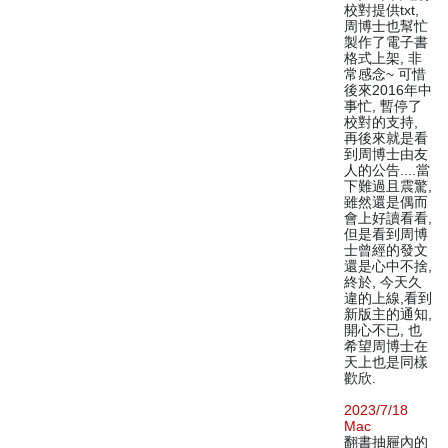
校對提供txt,
周博士也幫忙
製作了電子書
格式上架, 非
常感念~ 可惜
後來2016年中
事忙, 暫停了
校對的支持,
再後來就是看
到周博士由友
人的公告....當
下難過且震驚,
雖然還是偶而
會上好讀看看,
但是看到周博
士曾經的發文
還是心中不捨,
終於, 今天久
違的上線,看到
新版主的通知,
開心不已, 也
希望周博士在
天上也是同樣
歡欣.
2023/7/18
Mac
翻書抽屜內的