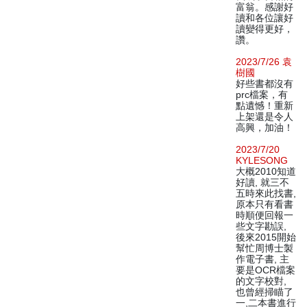
富翁。感謝好
讀和各位讓好
讀變得更好，
讚。
2023/7/26 袁
樹國
好些書都沒有
prc檔案，有
點遺憾！重新
上架還是令人
高興，加油！
2023/7/20
KYLESONG
大概2010知道
好讀, 就三不
五時來此找書,
原本只有看書
時順便回報一
些文字勘誤,
後來2015開始
幫忙周博士製
作電子書, 主
要是OCR檔案
的文字校對,
也曾經掃瞄了
一,二本書進行