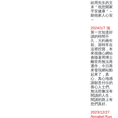
給周先生的文
末＂祝您闔家
平安健康＂～
願他家人心安
～
2024/1/7 強
第一次知道好
讀的時間不
久，大約兩年
前。當時常在
這裡挖寶，本
來很擔心網站
會隨著周博士
離世而無法再
運作，今日再
來發現網站動
起來了，真
心、真心地感
謝願意付出的
善心人士們。
無法想像沒有
閱讀的人生，
閱讀的路上有
您們真好。
2023/12/27
Annabel Kuo