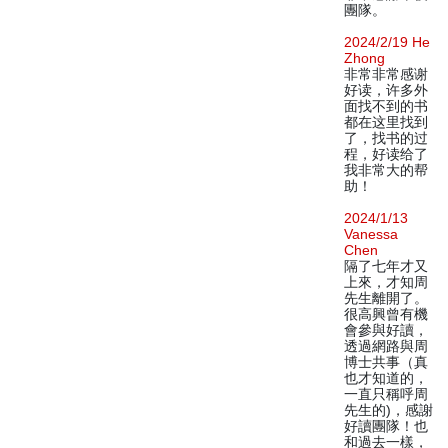
團隊。
2024/2/19 He
Zhong
非常非常感谢
好读，许多外
面找不到的书
都在这里找到
了，找书的过
程，好读给了
我非常大的帮
助！
2024/1/13
Vanessa
Chen
隔了七年才又
上來，才知周
先生離開了。
很高興曾有機
會參與好讀，
透過網路與周
博士共事（真
也才知道的，
一直只稱呼周
先生的)，感謝
好讀團隊！也
和過去一樣，