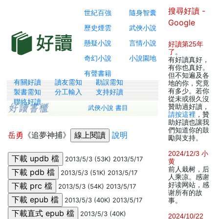
搜尋好讀 -
世紀百強
隨身智囊
Google
歷史煙雲
武俠小說
懸疑小說
言情小說
好讀第25年
了
。
奇幻小說
小說園地
有好讀真好，
有你也真好。
有聲書籍
但不知遍及各
有關好讀
讀友需知
勘誤需知
地的你，究竟
有多少。若你
製書需知
分工輸入
支持好讀
從未或很久沒
聯絡好讀
贊助過好讀，
武俠小說 書目
請按這裡
，贊
助好讀也讓我
們知道你的鼓
岳勇
《追夢神捕》
說明
勵與支持。
2024/12/3 小
2013/5/3 (53K) 2013/5/17
黄
前人栽树，后
2013/5/3 (51K) 2013/5/17
人乘凉。感谢
好读网站，感
2013/5/3 (54K) 2013/5/17
谢所有的故
2013/5/3 (40K) 2013/5/17
事。
2013/5/3 (40K)
2024/10/22