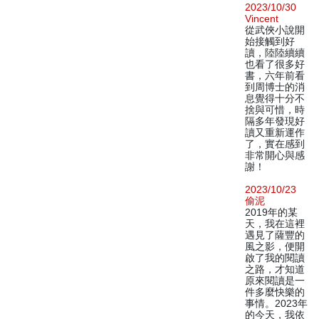
2023/10/30
Vincent
從武俠小說開
始接觸到好
讀，陸陸續續
也看了很多好
書，六年前看
到周博士的消
息覺得十分不
捨與可惜，時
隔多年發現好
讀又重新運作
了，實在感到
非常開心與感
謝！
2023/10/23
偷泥
2019年的某
天，我在這裡
遇見了薩豐的
風之影，便開
啟了我的閱讀
之路，才知道
原來閱讀是一
件多麼快樂的
事情。2023年
的今天，我依