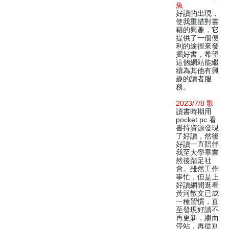
魚
好讀的出現，
使我重措對書
籍的興趣，它
提供了一個便
利的途徑來發
掘好書，希望
這個網站能繼
續為其他有興
趣的讀者服
務。
2023/7/8 歌
讀書時期用
pocket pc 看
書持資源發現
了好讀，然後
好讀一直陪伴
我至大學畢業
然後踏足社
會。雖然工作
事忙，但是上
好讀網閒逛看
黃河散文已成
一種習慣，直
至發現好讀不
再更新，繼而
停站，再從別