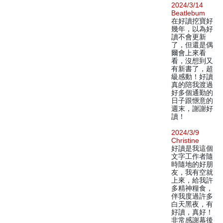
2024/3/14
Beatlebum
在好讀挖寶好
幾年，以為好
讀不會更新
了，但還是偶
爾會上來看
看，沒想到又
有新書了，超
級感動！好讀
真的陪我渡過
好多個通勤的
日子跟愜意的
週末，謝謝好
讀！
2024/3/9
Christine
好讀是我這個
文字工作者隨
時隨地的好朋
友，我有空就
上來，給我許
多精神糧食，
伴我度過許多
白天黑夜，有
好讀，真好！
非常感謝幕後