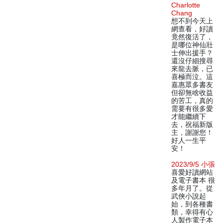
Charlotte
Chang
想不到今天上
網查看，好讀
竟然復活了，
是哪位神仙壯
士伸出援手？
還沒仔細搜尋
來龍去脈，已
喜極而泣。這
嘉惠眾多書友
但卻無啥收益
的苦工，真的
需要有很多愛
才能繼續下
去，祝福新版
主，謝謝您！
好人一生平
安！
2023/9/5 小張
喜愛好讀網站
及電子書本 很
多年月了。從
武俠小說起
始，到各種書
類，幸得有心
人製作電子本