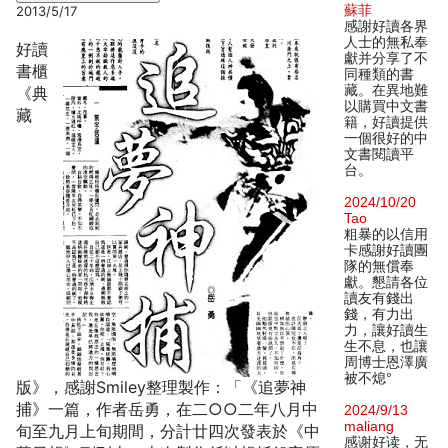
蘇菲
2013/5/17
感謝好讀各界
人士的無私奉
好讀
獻并分享了不
書櫃
同種類的書
藏。在異地難
《典
以購買中文書
藏
籍，好讀提供
一個很好的中
文書閱讀平
台。
2024/10/20
Tao
粗暴的以信用
卡感謝好讀團
隊的無償奉
獻。懇請各位
讀友有錢出
錢，有力出
力，讓好讀生
生不息，也讓
周博士恩澤廣
被不熄°
版》，感謝Smiley整理製作：「《追夢神
捕》一篇，作者岳勇，在二○○二年八月中
2024/9/13
maliang
旬至九月上旬期間，分計廿四次發表於《中
感谢好读，无