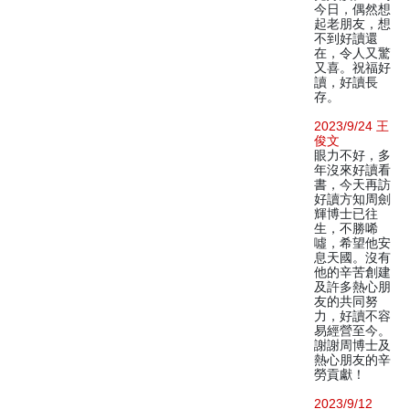
今日，偶然想
起老朋友，想
不到好讀還
在，令人又驚
又喜。祝福好
讀，好讀長
存。
2023/9/24 王
俊文
眼力不好，多
年沒來好讀看
書，今天再訪
好讀方知周劍
輝博士已往
生，不勝唏
噓，希望他安
息天國。沒有
他的辛苦創建
及許多熱心朋
友的共同努
力，好讀不容
易經營至今。
謝謝周博士及
熱心朋友的辛
勞貢獻！
2023/9/12