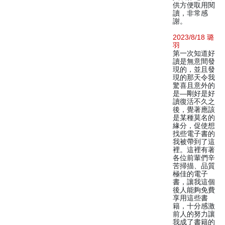
供方便取用閱
讀，非常感
謝。
2023/8/18 璐
羽
第一次知道好
讀是無意間發
現的，並且發
現的那天令我
驚喜且意外的
是—剛好是好
讀復活不久之
後，覺著應該
是某種莫名的
緣分，促使想
找些電子書的
我被帶到了這
裡。這裡有著
各位前輩們辛
苦掃描、品質
極佳的電子
書，讓我這個
後人能夠免費
享用這些書
籍，十分感激
前人的努力讓
我成了書籍的