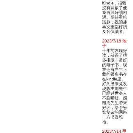
Kindle，很舊
沒有開啟了使
我再與好讀相
遇。期待重拾
讀趣，祝讀趣
再次重臨好讀
及各位讀者。
2023/7/18 池
子
十年前发现好
读，获得了很
多排版非常好
的电子书，现
在还有当年下
载的很多书存
在kindle里。
好久没来竟发
现版主周先生
已经过世令人
不胜唏嘘。感
谢周先生带来
好读，给予纷
繁复杂的网络
一方书香雅
地。
2023/7/14 甲