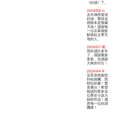
《好讀》了。
2024/5/8 rc
去年偶然發現
好讀，覺得這
裡根本是寶藏
天地！謝謝每
一位在幕後默
默耕耘文學天
地的人。
2024/5/7 呢
用好讀許多年
了，感謝重新
更新，也感謝
大家的付出！
2024/4/4 R
這里居然能找
到哈維爾．西
耶拉的書！驚
喜萬分！希望
能讀到更多這
位歷史小說大
師的作品！感
恩每一位好讀
團隊！