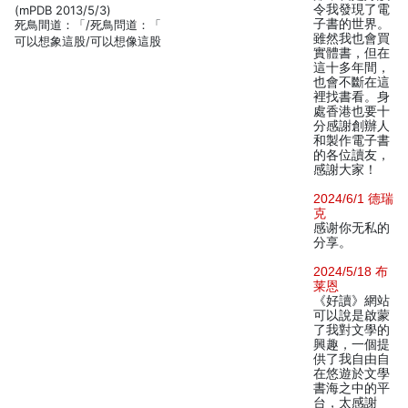
令我發現了電
(mPDB 2013/5/3)
子書的世界。
死鳥間道：「/死鳥問道：「
雖然我也會買
可以想象這股/可以想像這股
實體書，但在
這十多年間，
也會不斷在這
裡找書看。身
處香港也要十
分感謝創辦人
和製作電子書
的各位讀友，
感謝大家！
2024/6/1 德瑞
克
感谢你无私的
分享。
2024/5/18 布
莱恩
《好讀》網站
可以說是啟蒙
了我對文學的
興趣，一個提
供了我自由自
在悠遊於文學
書海之中的平
台，太感謝