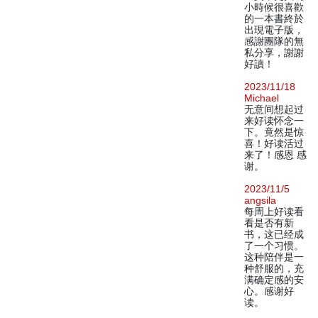
小時候很喜歡
的一本書終於
出現電子版，
感謝團隊的無
私分享，謝謝
好讀！
2023/11/18
Michael
无意间想起过
来好读怀念一
下。竟然是惊
喜！好读活过
来了！感恩 感
谢。
2023/11/5
angsila
每周上好读看
看是否有新
书，这已经成
了一个习惯。
这种陪伴是一
种舒服的，充
满确定感的安
心。感谢好
读。