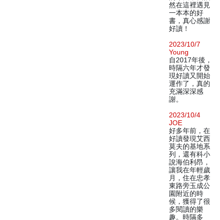
然在這裡遇見
一本本的好
書，真心感謝
好讀！
2023/10/7
Young
自2017年後，
時隔六年才發
現好讀又開始
運作了，真的
充滿深深感
謝。
2023/10/4
JOE
好多年前，在
好讀發現艾西
莫夫的基地系
列，還有科小
說海伯利昂，
讓我在年輕歲
月，住在忠孝
東路旁玉成公
園附近的時
候，獲得了很
多閱讀的樂
趣。時隔多