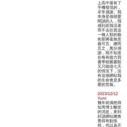
上高中後有了
手機發現的，
非常感謝。我
本身是個很愛
閱讀的人，我
感到若我活著
而不去欣賞這
一種人類的藝
術那將毫無意
義可言。總而
言之，萬分感
謝，我不知道
在每有能力買
書學校圖書館
又只能借七天
的情況下，沒
有這個網站我
的生命會是多
麼的荒蕪。
2023/12/12
Yumi
幾年前偶然得
知周博士離世
的消息，來到
好讀網站總會
覺得有點悵
然，也以為不