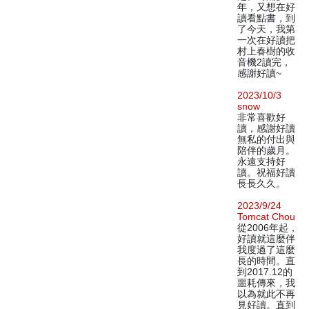
年，又想在好
讀看點書，到
了今天，我第
一次在好讀把
村上春樹的收
音機2讀完，
感謝好讀~
2023/10/3
snow
非常喜歡好
讀，感謝好讀
無私的付出與
陪伴的歲月。
永遠支持好
讀。祝福好讀
長長久久。
2023/9/24
Tomcat Chou
從2006年起，
好讀就這麼伴
我度過了這麼
長的時間。直
到2017.12的
噩耗傳來，我
以為就此不再
見好讀。直到