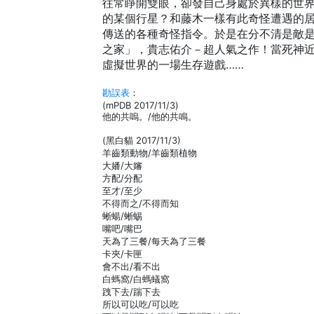
往常睜開雙眼，卻發自己身處於異樣的世
的某個行星？和藤木一樣有此奇怪遭遇的
傳送的各種奇怪指令。於是在分不清是敵
之家」，貴志佑介－超人氣之作！當死神近
虛擬世界的一場生存遊戲……
勘誤表
：
(mPDB 2017/11/3)
他的共嗚。/他的共鳴。
(黑白貓 2017/11/3)
羊齒類動物/羊齒類植物
大嬏/大嬸
方配/分配
至才/至少
不得而之/不得而知
蜥蝪/蜥蜴
嘴吧/嘴巴
天為了三餐/每天為了三餐
卡夾/卡匣
會不出/看不出
白螞窩/白螞蟻窩
跩下去/踹下去
所以可以吃/可以吃