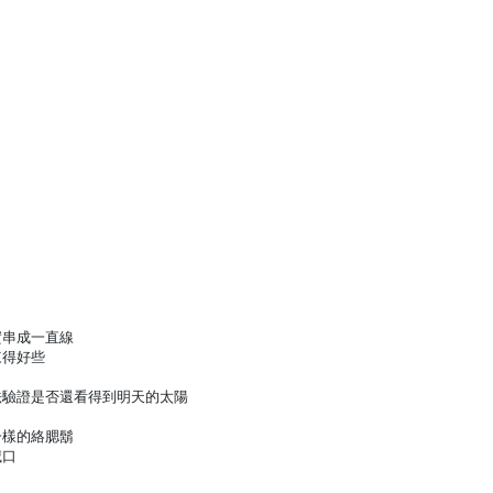
實串成一直線
來得好些
法驗證是否還看得到明天的太陽
一樣的絡腮鬍
滅口