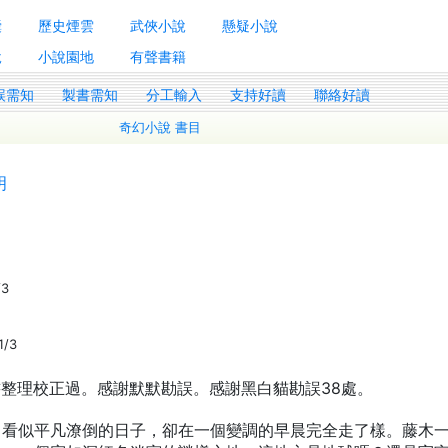
囊
歷史煙雲
武俠小說
懸疑小說
說
小說園地
有聲書籍
誤需知
製書需知
分工輸入
支持好讀
聯絡好讀
奇幻小說 書目
明
/3
1/3
書整理校正過。感謝默默勘誤。感謝黑白貓勘誤38處。
。看似平凡潦倒的日子，卻在一個變調的早晨完全走了樣。藤木