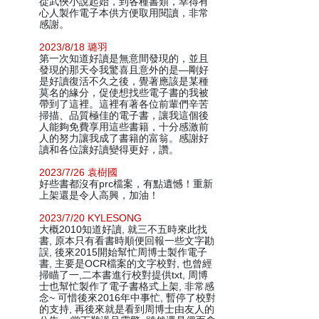
從武俠小說起始，到各種書類，幸得有
心人製作電子本供方便取用閱讀，非常
感謝。
2023/8/18 璐羽
第一次知道好讀是無意間發現的，並且
發現的那天令我驚喜且意外的是—剛好
是好讀復活不久之後，覺著應該是某種
莫名的緣分，促使想找些電子書的我被
帶到了這裡。這裡有著各位前輩們辛苦
掃描、品質極佳的電子書，讓我這個後
人能夠免費享用這些書籍，十分感激前
人的努力讓我成了書籍的富翁。感謝好
讀和各位讓好讀變得更好，讚。
2023/7/26 袁樹國
好些書都沒有prc檔案，有點遺憾！重新
上架還是令人高興，加油！
2023/7/20 KYLESONG
大概2010知道好讀, 就三不五時來此找
書, 原本只有看書時順便回報一些文字勘
誤, 後來2015開始幫忙周博士製作電子
書, 主要是OCR檔案的文字校對, 也曾經
掃瞄了一,二本書進行校對提供txt, 周博
士也幫忙製作了電子書格式上架, 非常感
念~ 可惜後來2016年中事忙, 暫停了校對
的支持, 再後來就是看到周博士由友人的