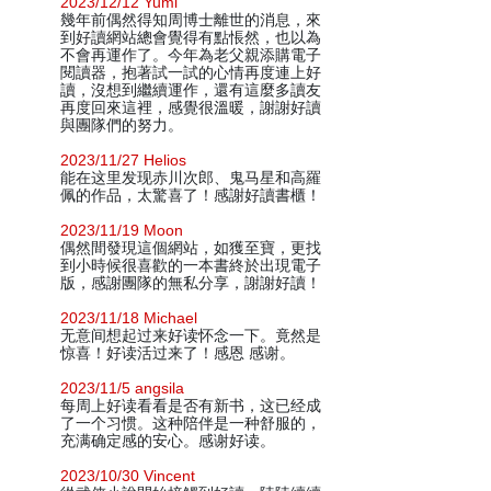
2023/12/12 Yumi
幾年前偶然得知周博士離世的消息，來
到好讀網站總會覺得有點悵然，也以為
不會再運作了。今年為老父親添購電子
閱讀器，抱著試一試的心情再度連上好
讀，沒想到繼續運作，還有這麼多讀友
再度回來這裡，感覺很溫暖，謝謝好讀
與團隊們的努力。
2023/11/27 Helios
能在这里发现赤川次郎、鬼马星和高羅
佩的作品，太驚喜了！感謝好讀書櫃！
2023/11/19 Moon
偶然間發現這個網站，如獲至寶，更找
到小時候很喜歡的一本書終於出現電子
版，感謝團隊的無私分享，謝謝好讀！
2023/11/18 Michael
无意间想起过来好读怀念一下。竟然是
惊喜！好读活过来了！感恩 感谢。
2023/11/5 angsila
每周上好读看看是否有新书，这已经成
了一个习惯。这种陪伴是一种舒服的，
充满确定感的安心。感谢好读。
2023/10/30 Vincent