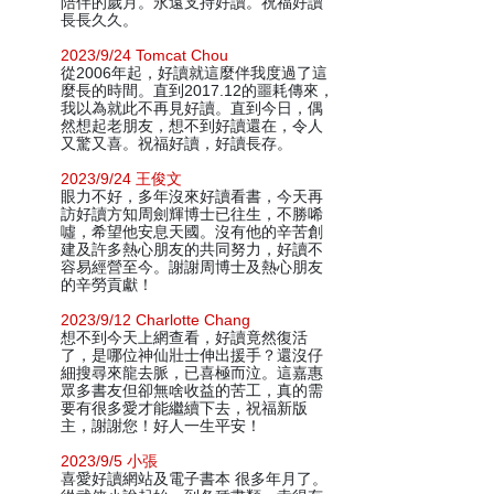
陪伴的歲月。永遠支持好讀。祝福好讀
長長久久。
2023/9/24 Tomcat Chou
從2006年起，好讀就這麼伴我度過了這
麼長的時間。直到2017.12的噩耗傳來，
我以為就此不再見好讀。直到今日，偶
然想起老朋友，想不到好讀還在，令人
又驚又喜。祝福好讀，好讀長存。
2023/9/24 王俊文
眼力不好，多年沒來好讀看書，今天再
訪好讀方知周劍輝博士已往生，不勝唏
噓，希望他安息天國。沒有他的辛苦創
建及許多熱心朋友的共同努力，好讀不
容易經營至今。謝謝周博士及熱心朋友
的辛勞貢獻！
2023/9/12 Charlotte Chang
想不到今天上網查看，好讀竟然復活
了，是哪位神仙壯士伸出援手？還沒仔
細搜尋來龍去脈，已喜極而泣。這嘉惠
眾多書友但卻無啥收益的苦工，真的需
要有很多愛才能繼續下去，祝福新版
主，謝謝您！好人一生平安！
2023/9/5 小張
喜愛好讀網站及電子書本 很多年月了。