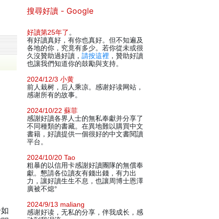
搜尋好讀 - Google
好讀第25年了
。
有好讀真好，有你也真好。但不知遍及
各地的你，究竟有多少。若你從未或很
久沒贊助過好讀，
請按這裡
，贊助好讀
也讓我們知道你的鼓勵與支持。
2024/12/3 小黄
前人栽树，后人乘凉。感谢好读网站，
感谢所有的故事。
2024/10/22 蘇菲
感謝好讀各界人士的無私奉獻并分享了
不同種類的書藏。在異地難以購買中文
書籍，好讀提供一個很好的中文書閱讀
平台。
2024/10/20 Tao
粗暴的以信用卡感謝好讀團隊的無償奉
獻。懇請各位讀友有錢出錢，有力出
力，讓好讀生生不息，也讓周博士恩澤
廣被不熄°
2024/9/13 maliang
一如
感谢好读，无私的分享，伴我成长，感