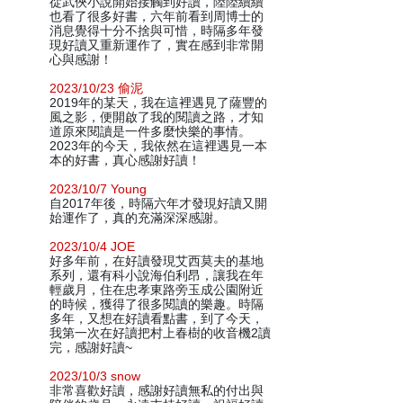
從武俠小說開始接觸到好讀，陸陸續續
也看了很多好書，六年前看到周博士的
消息覺得十分不捨與可惜，時隔多年發
現好讀又重新運作了，實在感到非常開
心與感謝！
2023/10/23 偷泥
2019年的某天，我在這裡遇見了薩豐的
風之影，便開啟了我的閱讀之路，才知
道原來閱讀是一件多麼快樂的事情。
2023年的今天，我依然在這裡遇見一本
本的好書，真心感謝好讀！
2023/10/7 Young
自2017年後，時隔六年才發現好讀又開
始運作了，真的充滿深深感謝。
2023/10/4 JOE
好多年前，在好讀發現艾西莫夫的基地
系列，還有科小說海伯利昂，讓我在年
輕歲月，住在忠孝東路旁玉成公園附近
的時候，獲得了很多閱讀的樂趣。時隔
多年，又想在好讀看點書，到了今天，
我第一次在好讀把村上春樹的收音機2讀
完，感謝好讀~
2023/10/3 snow
非常喜歡好讀，感謝好讀無私的付出與