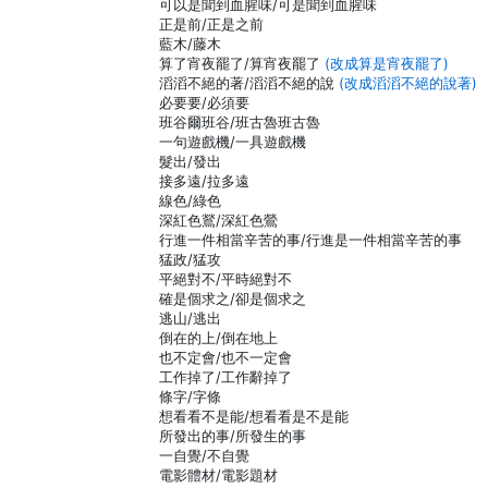
可以是聞到血腥味/可是聞到血腥味
正是前/正是之前
藍木/藤木
算了宵夜罷了/算宵夜罷了
(改成算是宵夜罷了)
滔滔不絕的著/滔滔不絕的說
(改成滔滔不絕的說著)
必要要/必須要
班谷爾班谷/班古魯班古魯
一句遊戲機/一具遊戲機
髮出/發出
接多遠/拉多遠
線色/綠色
深紅色鶑/深紅色鶯
行進一件相當辛苦的事/行進是一件相當辛苦的事
猛政/猛攻
平絕對不/平時絕對不
確是個求之/卻是個求之
逃山/逃出
倒在的上/倒在地上
也不定會/也不一定會
工作掉了/工作辭掉了
條字/字條
想看看不是能/想看看是不是能
所發出的事/所發生的事
一自覺/不自覺
電影體材/電影題材