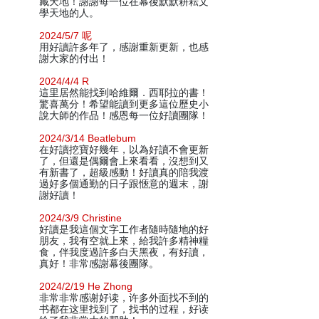
藏天地！謝謝每一位在幕後默默耕耘文
學天地的人。
2024/5/7 呢
用好讀許多年了，感謝重新更新，也感
謝大家的付出！
2024/4/4 R
這里居然能找到哈維爾．西耶拉的書！
驚喜萬分！希望能讀到更多這位歷史小
說大師的作品！感恩每一位好讀團隊！
2024/3/14 Beatlebum
在好讀挖寶好幾年，以為好讀不會更新
了，但還是偶爾會上來看看，沒想到又
有新書了，超級感動！好讀真的陪我渡
過好多個通勤的日子跟愜意的週末，謝
謝好讀！
2024/3/9 Christine
好讀是我這個文字工作者隨時隨地的好
朋友，我有空就上來，給我許多精神糧
食，伴我度過許多白天黑夜，有好讀，
真好！非常感謝幕後團隊。
2024/2/19 He Zhong
非常非常感谢好读，许多外面找不到的
书都在这里找到了，找书的过程，好读