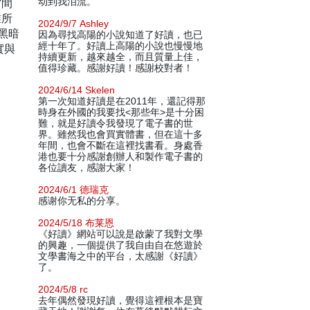
宙間
动到我泪流。
誰所
2024/9/7 Ashley
黑暗
因為尋找高陽的小說知道了好讀，也已
經十年了。好讀上高陽的小說也慢慢地
實與
持續更新，越來越全，而且質量上佳，
值得珍藏。感謝好讀！感謝校對者！
2024/6/14 Skelen
第一次知道好讀是在2011年，還記得那
時身在外國的我要找<那些年>是十分困
難，就是好讀令我發現了電子書的世
界。雖然我也會買實體書，但在這十多
年間，也會不斷在這裡找書看。身處香
港也要十分感謝創辦人和製作電子書的
各位讀友，感謝大家！
2024/6/1 德瑞克
感谢你无私的分享。
2024/5/18 布莱恩
《好讀》網站可以說是啟蒙了我對文學
的興趣，一個提供了我自由自在悠遊於
文學書海之中的平台，太感謝《好讀》
了。
2024/5/8 rc
去年偶然發現好讀，覺得這裡根本是寶