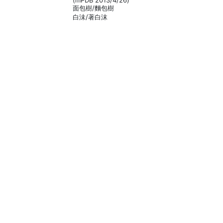
(mPDB 2013/4/26)
面包樹/麵包樹
白沬/著白沫