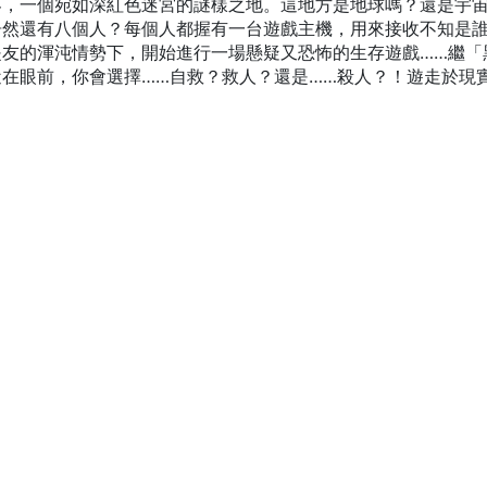
界，一個宛如深紅色迷宮的謎樣之地。這地方是地球嗎？還是宇
居然還有八個人？每個人都握有一台遊戲主機，用來接收不知是
是友的渾沌情勢下，開始進行一場懸疑又恐怖的生存遊戲……繼「
在眼前，你會選擇……自救？救人？還是……殺人？！遊走於現