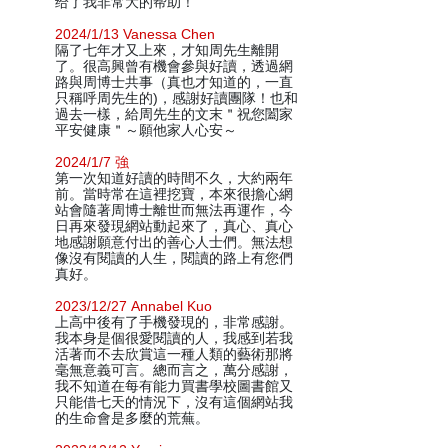
给了我非常大的帮助！
2024/1/13 Vanessa Chen
隔了七年才又上來，才知周先生離開
了。很高興曾有機會參與好讀，透過網
路與周博士共事（真也才知道的，一直
只稱呼周先生的)，感謝好讀團隊！也和
過去一樣，給周先生的文末＂祝您闔家
平安健康＂～願他家人心安～
2024/1/7 強
第一次知道好讀的時間不久，大約兩年
前。當時常在這裡挖寶，本來很擔心網
站會隨著周博士離世而無法再運作，今
日再來發現網站動起來了，真心、真心
地感謝願意付出的善心人士們。無法想
像沒有閱讀的人生，閱讀的路上有您們
真好。
2023/12/27 Annabel Kuo
上高中後有了手機發現的，非常感謝。
我本身是個很愛閱讀的人，我感到若我
活著而不去欣賞這一種人類的藝術那將
毫無意義可言。總而言之，萬分感謝，
我不知道在每有能力買書學校圖書館又
只能借七天的情況下，沒有這個網站我
的生命會是多麼的荒蕪。