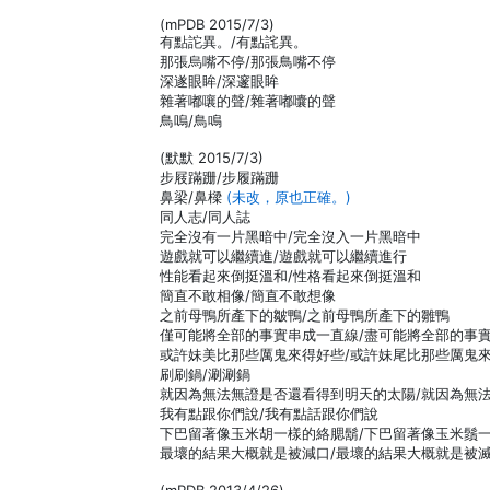
(mPDB 2015/7/3)
有點詑異。/有點詫異。
那張烏嘴不停/那張鳥嘴不停
深遂眼眸/深邃眼眸
雜著嘟嚷的聲/雜著嘟囔的聲
鳥嗚/鳥鳴
(默默 2015/7/3)
步屐蹣跚/步履蹣跚
鼻梁/鼻樑
(未改，原也正確。)
同人志/同人誌
完全沒有一片黑暗中/完全沒入一片黑暗中
遊戲就可以繼續進/遊戲就可以繼續進行
性能看起來倒挺溫和/性格看起來倒挺溫和
簡直不敢相像/簡直不敢想像
之前母鴨所產下的皺鴨/之前母鴨所產下的雛鴨
僅可能將全部的事實串成一直線/盡可能將全部的事
或許妹美比那些厲鬼來得好些/或許妹尾比那些厲鬼
刷刷鍋/涮涮鍋
就因為無法無證是否還看得到明天的太陽/就因為無
我有點跟你們說/我有點話跟你們說
下巴留著像玉米胡一樣的絡腮鬍/下巴留著像玉米鬚
最壞的結果大概就是被減口/最壞的結果大概就是被