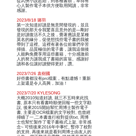
從武俠小說起始，到各種書類，幸得有
心人製作電子本供方便取用閱讀，非常
感謝。
2023/8/18 璐羽
第一次知道好讀是無意間發現的，並且
發現的那天令我驚喜且意外的是—剛好
是好讀復活不久之後，覺著應該是某種
莫名的緣分，促使想找些電子書的我被
帶到了這裡。這裡有著各位前輩們辛苦
掃描、品質極佳的電子書，讓我這個後
人能夠免費享用這些書籍，十分感激前
人的努力讓我成了書籍的富翁。感謝好
讀和各位讓好讀變得更好，讚。
2023/7/26 袁樹國
好些書都沒有prc檔案，有點遺憾！重新
上架還是令人高興，加油！
2023/7/20 KYLESONG
大概2010知道好讀, 就三不五時來此找
書, 原本只有看書時順便回報一些文字勘
誤, 後來2015開始幫忙周博士製作電子
書, 主要是OCR檔案的文字校對, 也曾經
掃瞄了一,二本書進行校對提供txt, 周博
士也幫忙製作了電子書格式上架, 非常感
念~ 可惜後來2016年中事忙, 暫停了校對
的支持, 再後來就是看到周博士由友人的