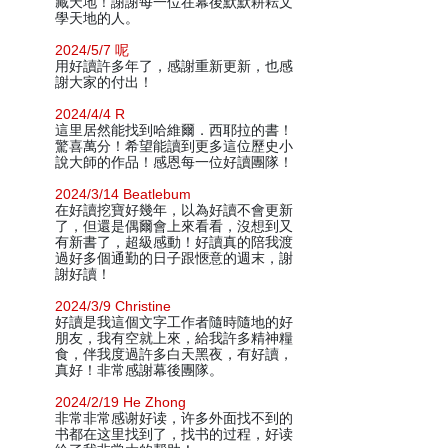
藏天地！謝謝每一位在幕後默默耕耘文
學天地的人。
2024/5/7 呢
用好讀許多年了，感謝重新更新，也感
謝大家的付出！
2024/4/4 R
這里居然能找到哈維爾．西耶拉的書！
驚喜萬分！希望能讀到更多這位歷史小
說大師的作品！感恩每一位好讀團隊！
2024/3/14 Beatlebum
在好讀挖寶好幾年，以為好讀不會更新
了，但還是偶爾會上來看看，沒想到又
有新書了，超級感動！好讀真的陪我渡
過好多個通勤的日子跟愜意的週末，謝
謝好讀！
2024/3/9 Christine
好讀是我這個文字工作者隨時隨地的好
朋友，我有空就上來，給我許多精神糧
食，伴我度過許多白天黑夜，有好讀，
真好！非常感謝幕後團隊。
2024/2/19 He Zhong
非常非常感谢好读，许多外面找不到的
书都在这里找到了，找书的过程，好读