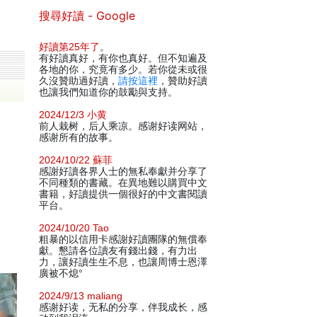
搜尋好讀 - Google
好讀第25年了
。
有好讀真好，有你也真好。但不知遍及
各地的你，究竟有多少。若你從未或很
久沒贊助過好讀，
請按這裡
，贊助好讀
也讓我們知道你的鼓勵與支持。
2024/12/3 小黄
前人栽树，后人乘凉。感谢好读网站，
感谢所有的故事。
2024/10/22 蘇菲
感謝好讀各界人士的無私奉獻并分享了
不同種類的書藏。在異地難以購買中文
書籍，好讀提供一個很好的中文書閱讀
平台。
2024/10/20 Tao
粗暴的以信用卡感謝好讀團隊的無償奉
獻。懇請各位讀友有錢出錢，有力出
力，讓好讀生生不息，也讓周博士恩澤
廣被不熄°
2024/9/13 maliang
感谢好读，无私的分享，伴我成长，感