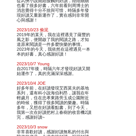
從武俠小說開始接觸到好讀，陸陸續續
也看了很多好書，六年前看到周博士的
消息覺得十分不捨與可惜，時隔多年發
現好讀又重新運作了，實在感到非常開
心與感謝！
2023/10/23 偷泥
2019年的某天，我在這裡遇見了薩豐的
風之影，便開啟了我的閱讀之路，才知
道原來閱讀是一件多麼快樂的事情。
2023年的今天，我依然在這裡遇見一本
本的好書，真心感謝好讀！
2023/10/7 Young
自2017年後，時隔六年才發現好讀又開
始運作了，真的充滿深深感謝。
2023/10/4 JOE
好多年前，在好讀發現艾西莫夫的基地
系列，還有科小說海伯利昂，讓我在年
輕歲月，住在忠孝東路旁玉成公園附近
的時候，獲得了很多閱讀的樂趣。時隔
多年，又想在好讀看點書，到了今天，
我第一次在好讀把村上春樹的收音機2讀
完，感謝好讀~
2023/10/3 snow
非常喜歡好讀，感謝好讀無私的付出與