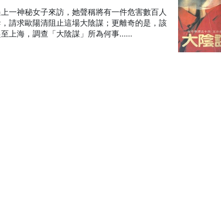
遇上一神秘女子來訪，她聲稱將有一件危害數百人
幹，請求歐陽清阻止這場大陰謀；更離奇的是，該
至上海，調查「大陰謀」所為何事……