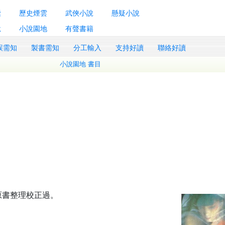
囊
歷史煙雲
武俠小說
懸疑小說
說
小說園地
有聲書籍
誤需知
製書需知
分工輸入
支持好讀
聯絡好讀
小說園地 書目
照原書整理校正過。