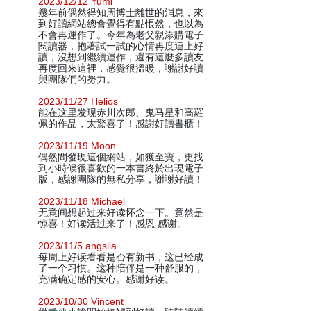
2023/12/12 Yumi
幾年前偶然得知周博士離世的消息，來
到好讀網站總會覺得有點悵然，也以為
不會再運作了。今年為老父親添購電子
閱讀器，抱著試一試的心情再度連上好
讀，沒想到繼續運作，還有這麼多讀友
再度回來這裡，感覺很溫暖，謝謝好讀
與團隊們的努力。
2023/11/27 Helios
能在这里发现赤川次郎、鬼马星和高羅
佩的作品，太驚喜了！感謝好讀書櫃！
2023/11/19 Moon
偶然間發現這個網站，如獲至寶，更找
到小時候很喜歡的一本書終於出現電子
版，感謝團隊的無私分享，謝謝好讀！
2023/11/18 Michael
无意间想起过来好读怀念一下。竟然是
惊喜！好读活过来了！感恩 感谢。
2023/11/5 angsila
每周上好读看看是否有新书，这已经成
了一个习惯。这种陪伴是一种舒服的，
充满确定感的安心。感谢好读。
2023/10/30 Vincent