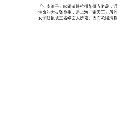
「江南浪子」歐陽清於杭州某佛寺避暑，
性命的大災難發生，是上海「雷天王」所
女子隨後被三名幪面人所殺。因而歐陽清趕