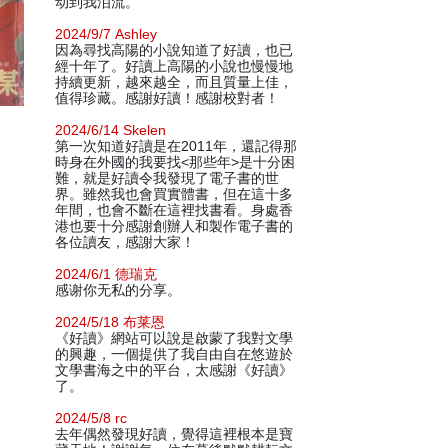
动到我泪流。
2024/9/7 Ashley
因為尋找高陽的小說知道了好讀，也已
經十年了。好讀上高陽的小說也慢慢地
持續更新，越來越全，而且質量上佳，
值得珍藏。感謝好讀！感謝校對者！
2024/6/14 Skelen
第一次知道好讀是在2011年，還記得那
時身在外國的我要找<那些年>是十分困
難，就是好讀令我發現了電子書的世
界。雖然我也會買實體書，但在這十多
年間，也會不斷在這裡找書看。身處香
港也要十分感謝創辦人和製作電子書的
各位讀友，感謝大家！
2024/6/1 德瑞克
感谢你无私的分享。
2024/5/18 布莱恩
《好讀》網站可以說是啟蒙了我對文學
的興趣，一個提供了我自由自在悠遊於
文學書海之中的平台，太感謝《好讀》
了。
2024/5/8 rc
去年偶然發現好讀，覺得這裡根本是寶