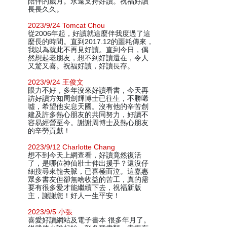
陪伴的歲月。永遠支持好讀。祝福好讀
長長久久。
2023/9/24 Tomcat Chou
從2006年起，好讀就這麼伴我度過了這
麼長的時間。直到2017.12的噩耗傳來，
我以為就此不再見好讀。直到今日，偶
然想起老朋友，想不到好讀還在，令人
又驚又喜。祝福好讀，好讀長存。
2023/9/24 王俊文
眼力不好，多年沒來好讀看書，今天再
訪好讀方知周劍輝博士已往生，不勝唏
噓，希望他安息天國。沒有他的辛苦創
建及許多熱心朋友的共同努力，好讀不
容易經營至今。謝謝周博士及熱心朋友
的辛勞貢獻！
2023/9/12 Charlotte Chang
想不到今天上網查看，好讀竟然復活
了，是哪位神仙壯士伸出援手？還沒仔
細搜尋來龍去脈，已喜極而泣。這嘉惠
眾多書友但卻無啥收益的苦工，真的需
要有很多愛才能繼續下去，祝福新版
主，謝謝您！好人一生平安！
2023/9/5 小張
喜愛好讀網站及電子書本 很多年月了。