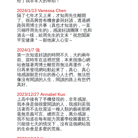
给了我非常大的帮助！
2024/1/13 Vanessa Chen
隔了七年才又上來，才知周先生離開
了。很高興曾有機會參與好讀，透過網
路與周博士共事（真也才知道的，一直
只稱呼周先生的)，感謝好讀團隊！也和
過去一樣，給周先生的文末＂祝您闔家
平安健康＂～願他家人心安～
2024/1/7 強
第一次知道好讀的時間不久，大約兩年
前。當時常在這裡挖寶，本來很擔心網
站會隨著周博士離世而無法再運作，今
日再來發現網站動起來了，真心、真心
地感謝願意付出的善心人士們。無法想
像沒有閱讀的人生，閱讀的路上有您們
真好。
2023/12/27 Annabel Kuo
上高中後有了手機發現的，非常感謝。
我本身是個很愛閱讀的人，我感到若我
活著而不去欣賞這一種人類的藝術那將
毫無意義可言。總而言之，萬分感謝，
我不知道在每有能力買書學校圖書館又
只能借七天的情況下，沒有這個網站我
的生命會是多麼的荒蕪。