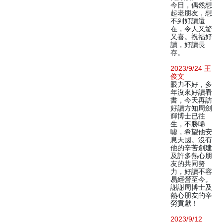
今日，偶然想
起老朋友，想
不到好讀還
在，令人又驚
又喜。祝福好
讀，好讀長
存。
2023/9/24 王
俊文
眼力不好，多
年沒來好讀看
書，今天再訪
好讀方知周劍
輝博士已往
生，不勝唏
噓，希望他安
息天國。沒有
他的辛苦創建
及許多熱心朋
友的共同努
力，好讀不容
易經營至今。
謝謝周博士及
熱心朋友的辛
勞貢獻！
2023/9/12