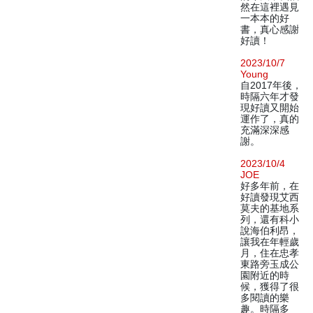
然在這裡遇見
一本本的好
書，真心感謝
好讀！
2023/10/7
Young
自2017年後，
時隔六年才發
現好讀又開始
運作了，真的
充滿深深感
謝。
2023/10/4
JOE
好多年前，在
好讀發現艾西
莫夫的基地系
列，還有科小
說海伯利昂，
讓我在年輕歲
月，住在忠孝
東路旁玉成公
園附近的時
候，獲得了很
多閱讀的樂
趣。時隔多