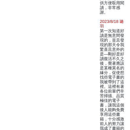
供方便取用閱
讀，非常感
謝。
2023/8/18 璐
羽
第一次知道好
讀是無意間發
現的，並且發
現的那天令我
驚喜且意外的
是—剛好是好
讀復活不久之
後，覺著應該
是某種莫名的
緣分，促使想
找些電子書的
我被帶到了這
裡。這裡有著
各位前輩們辛
苦掃描、品質
極佳的電子
書，讓我這個
後人能夠免費
享用這些書
籍，十分感激
前人的努力讓
我成了書籍的