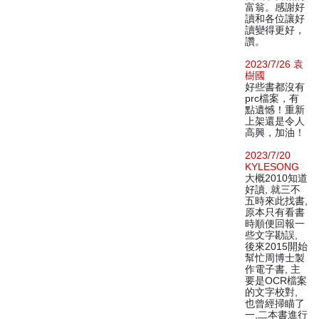
富翁。感謝好
讀和各位讓好
讀變得更好，
讚。
2023/7/26 袁
樹國
好些書都沒有
prc檔案，有
點遺憾！重新
上架還是令人
高興，加油！
2023/7/20
KYLESONG
大概2010知道
好讀, 就三不
五時來此找書,
原本只有看書
時順便回報一
些文字勘誤,
後來2015開始
幫忙周博士製
作電子書, 主
要是OCR檔案
的文字校對,
也曾經掃瞄了
一,二本書進行