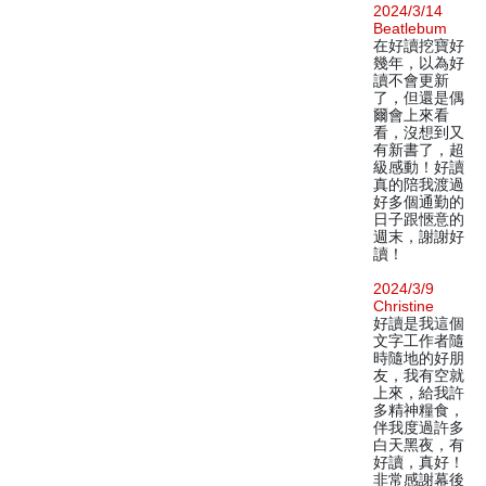
2024/3/14
Beatlebum
在好讀挖寶好
幾年，以為好
讀不會更新
了，但還是偶
爾會上來看
看，沒想到又
有新書了，超
級感動！好讀
真的陪我渡過
好多個通勤的
日子跟愜意的
週末，謝謝好
讀！
2024/3/9
Christine
好讀是我這個
文字工作者隨
時隨地的好朋
友，我有空就
上來，給我許
多精神糧食，
伴我度過許多
白天黑夜，有
好讀，真好！
非常感謝幕後