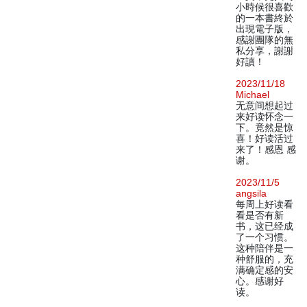
小時候很喜歡
的一本書終於
出現電子版，
感謝團隊的無
私分享，謝謝
好讀！
2023/11/18
Michael
无意间想起过
来好读怀念一
下。竟然是惊
喜！好读活过
来了！感恩 感
谢。
2023/11/5
angsila
每周上好读看
看是否有新
书，这已经成
了一个习惯。
这种陪伴是一
种舒服的，充
满确定感的安
心。感谢好
读。