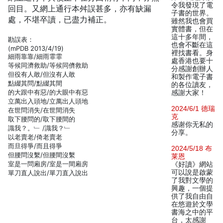
令我發現了電
回目。又網上通行本舛誤甚多，亦有缺漏
子書的世界。
處，不堪卒讀，已盡力補正。
雖然我也會買
實體書，但在
這十多年間，
勘誤表：
也會不斷在這
(mPDB 2013/4/19)
裡找書看。身
細雨靠靠/細雨霏霏
處香港也要十
等候同濟救助/等候同儕救助
分感謝創辦人
但役有人敢/但沒有人敢
和製作電子書
點綴其問/點綴其間
的各位讀友，
的大跟中有惡/的大眼中有惡
感謝大家！
立萬出入頭地/立萬出人頭地
2024/6/1 德瑞
在世問消失/在世間消失
克
取下腰問的/取下腰間的
感谢你无私的
識我？。﹂ /識我？﹂
分享。
以老賣老/倚老賣老
而旦得爭/而且得爭
2024/5/18 布
但腰問沒繫/但腰間沒繫
莱恩
室是一問廂房/室是一間廂房
《好讀》網站
可以說是啟蒙
單刀直人說出/單刀直入說出
了我對文學的
興趣，一個提
供了我自由自
在悠遊於文學
書海之中的平
台，太感謝