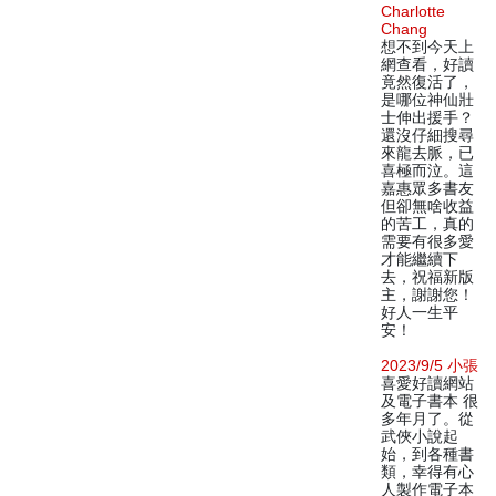
Charlotte
Chang
想不到今天上
網查看，好讀
竟然復活了，
是哪位神仙壯
士伸出援手？
還沒仔細搜尋
來龍去脈，已
喜極而泣。這
嘉惠眾多書友
但卻無啥收益
的苦工，真的
需要有很多愛
才能繼續下
去，祝福新版
主，謝謝您！
好人一生平
安！
2023/9/5 小張
喜愛好讀網站
及電子書本 很
多年月了。從
武俠小說起
始，到各種書
類，幸得有心
人製作電子本