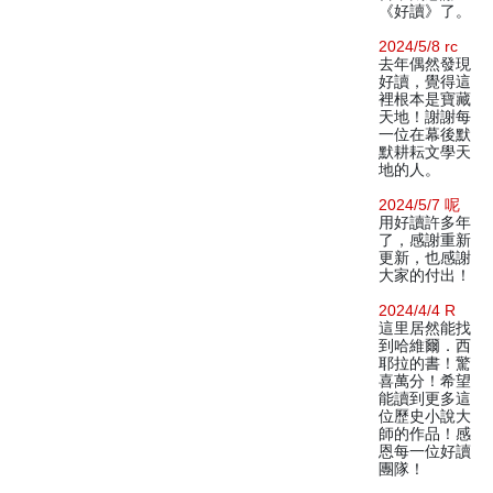
《好讀》了。
2024/5/8 rc
去年偶然發現
好讀，覺得這
裡根本是寶藏
天地！謝謝每
一位在幕後默
默耕耘文學天
地的人。
2024/5/7 呢
用好讀許多年
了，感謝重新
更新，也感謝
大家的付出！
2024/4/4 R
這里居然能找
到哈維爾．西
耶拉的書！驚
喜萬分！希望
能讀到更多這
位歷史小說大
師的作品！感
恩每一位好讀
團隊！