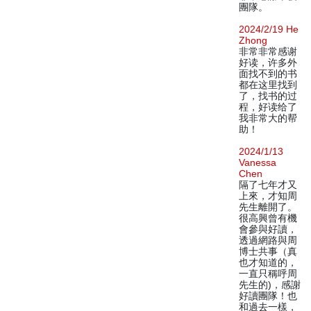
團隊。
2024/2/19 He
Zhong
非常非常感谢
好读，许多外
面找不到的书
都在这里找到
了，找书的过
程，好读给了
我非常大的帮
助！
2024/1/13
Vanessa
Chen
隔了七年才又
上來，才知周
先生離開了。
很高興曾有機
會參與好讀，
透過網路與周
博士共事（真
也才知道的，
一直只稱呼周
先生的)，感謝
好讀團隊！也
和過去一樣，