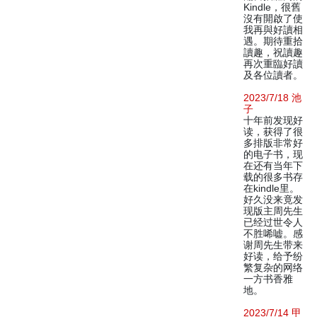
Kindle，很舊
沒有開啟了使
我再與好讀相
遇。期待重拾
讀趣，祝讀趣
再次重臨好讀
及各位讀者。
2023/7/18 池
子
十年前发现好
读，获得了很
多排版非常好
的电子书，现
在还有当年下
载的很多书存
在kindle里。
好久没来竟发
现版主周先生
已经过世令人
不胜唏嘘。感
谢周先生带来
好读，给予纷
繁复杂的网络
一方书香雅
地。
2023/7/14 甲