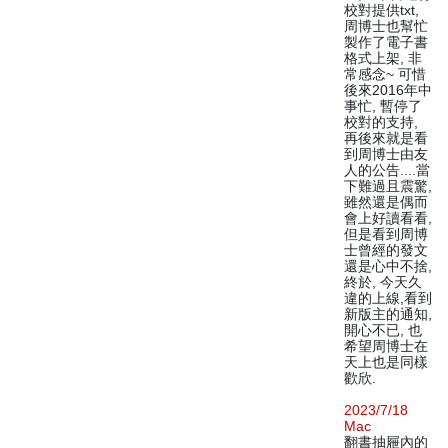
校對提供txt,
周博士也幫忙
製作了電子書
格式上架, 非
常感念~ 可惜
後來2016年中
事忙, 暫停了
校對的支持,
再後來就是看
到周博士由友
人的公告....當
下難過且震驚,
雖然還是偶而
會上好讀看看,
但是看到周博
士曾經的發文
還是心中不捨,
終於, 今天久
違的上線,看到
新版主的通知,
開心不已, 也
希望周博士在
天上也是同樣
歡欣.
2023/7/18
Mac
翻書抽屜內的