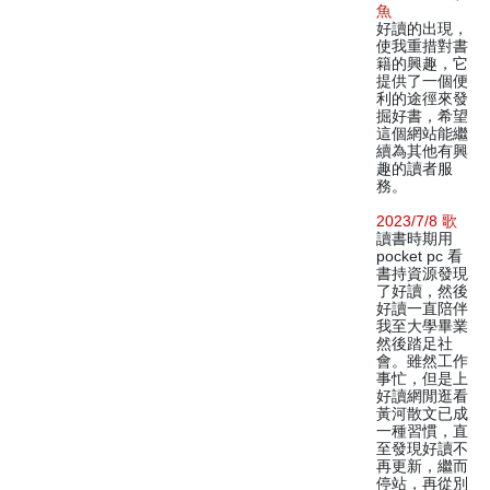
魚
好讀的出現，
使我重措對書
籍的興趣，它
提供了一個便
利的途徑來發
掘好書，希望
這個網站能繼
續為其他有興
趣的讀者服
務。
2023/7/8 歌
讀書時期用
pocket pc 看
書持資源發現
了好讀，然後
好讀一直陪伴
我至大學畢業
然後踏足社
會。雖然工作
事忙，但是上
好讀網閒逛看
黃河散文已成
一種習慣，直
至發現好讀不
再更新，繼而
停站，再從別