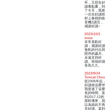
年，又想在好
讀看點書，到
了今天，我第
一次在好讀把
村上春樹的收
音機2讀完，
感謝好讀~
2023/10/3
snow
非常喜歡好
讀，感謝好讀
無私的付出與
陪伴的歲月。
永遠支持好
讀。祝福好讀
長長久久。
2023/9/24
Tomcat Chou
從2006年起，
好讀就這麼伴
我度過了這麼
長的時間。直
到2017.12的
噩耗傳來，我
以為就此不再
見好讀。直到