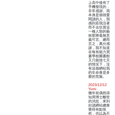
上高中後有了
手機發現的，
非常感謝。我
本身是個很愛
閱讀的人，我
感到若我活著
而不去欣賞這
一種人類的藝
術那將毫無意
義可言。總而
言之，萬分感
謝，我不知道
在每有能力買
書學校圖書館
又只能借七天
的情況下，沒
有這個網站我
的生命會是多
麼的荒蕪。
2023/12/12
Yumi
幾年前偶然得
知周博士離世
的消息，來到
好讀網站總會
覺得有點悵
然，也以為不