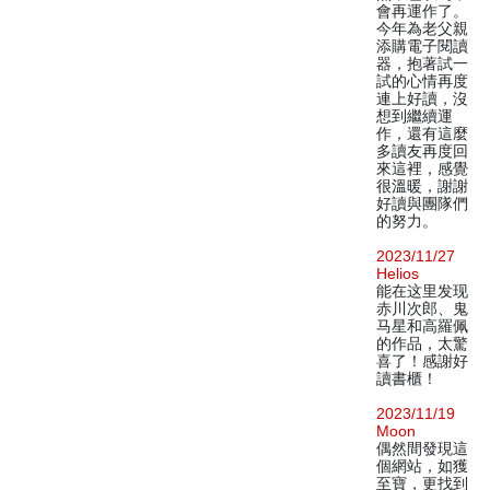
會再運作了。
今年為老父親
添購電子閱讀
器，抱著試一
試的心情再度
連上好讀，沒
想到繼續運
作，還有這麼
多讀友再度回
來這裡，感覺
很溫暖，謝謝
好讀與團隊們
的努力。
2023/11/27
Helios
能在这里发现
赤川次郎、鬼
马星和高羅佩
的作品，太驚
喜了！感謝好
讀書櫃！
2023/11/19
Moon
偶然間發現這
個網站，如獲
至寶，更找到