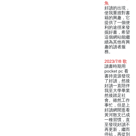
魚
好讀的出現，
使我重措對書
籍的興趣，它
提供了一個便
利的途徑來發
掘好書，希望
這個網站能繼
續為其他有興
趣的讀者服
務。
2023/7/8 歌
讀書時期用
pocket pc 看
書持資源發現
了好讀，然後
好讀一直陪伴
我至大學畢業
然後踏足社
會。雖然工作
事忙，但是上
好讀網閒逛看
黃河散文已成
一種習慣，直
至發現好讀不
再更新，繼而
停站，再從別