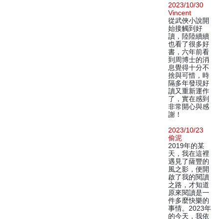
2023/10/30
Vincent
從武俠小說開
始接觸到好
讀，陸陸續續
也看了很多好
書，六年前看
到周博士的消
息覺得十分不
捨與可惜，時
隔多年發現好
讀又重新運作
了，實在感到
非常開心與感
謝！
2023/10/23
偷泥
2019年的某
天，我在這裡
遇見了薩豐的
風之影，便開
啟了我的閱讀
之路，才知道
原來閱讀是一
件多麼快樂的
事情。2023年
的今天，我依