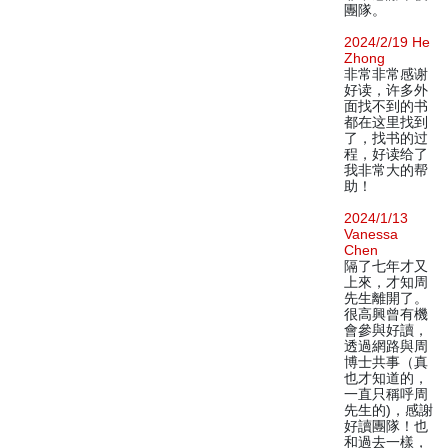
團隊。
2024/2/19 He
Zhong
非常非常感谢
好读，许多外
面找不到的书
都在这里找到
了，找书的过
程，好读给了
我非常大的帮
助！
2024/1/13
Vanessa
Chen
隔了七年才又
上來，才知周
先生離開了。
很高興曾有機
會參與好讀，
透過網路與周
博士共事（真
也才知道的，
一直只稱呼周
先生的)，感謝
好讀團隊！也
和過去一樣，