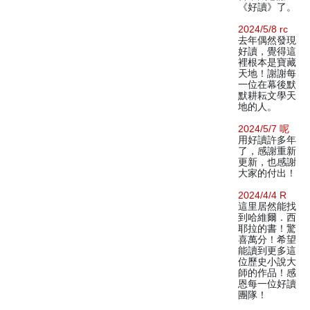
《好讀》了。
2024/5/8 rc
去年偶然發現
好讀，覺得這
裡根本是寶藏
天地！謝謝每
一位在幕後默
默耕耘文學天
地的人。
2024/5/7 呢
用好讀許多年
了，感謝重新
更新，也感謝
大家的付出！
2024/4/4 R
這里居然能找
到哈維爾．西
耶拉的書！驚
喜萬分！希望
能讀到更多這
位歷史小說大
師的作品！感
恩每一位好讀
團隊！