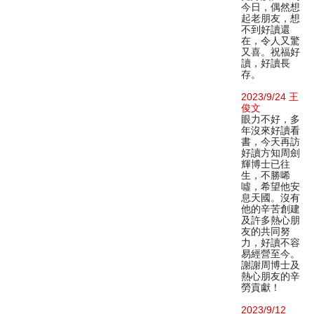
今日，偶然想
起老朋友，想
不到好讀還
在，令人又驚
又喜。祝福好
讀，好讀長
存。
2023/9/24 王
俊文
眼力不好，多
年沒來好讀看
書，今天再訪
好讀方知周劍
輝博士已往
生，不勝唏
噓，希望他安
息天國。沒有
他的辛苦創建
及許多熱心朋
友的共同努
力，好讀不容
易經營至今。
謝謝周博士及
熱心朋友的辛
勞貢獻！
2023/9/12