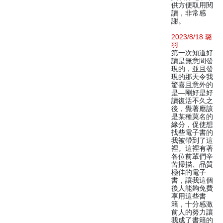
供方便取用閱
讀，非常感
謝。
2023/8/18 璐
羽
第一次知道好
讀是無意間發
現的，並且發
現的那天令我
驚喜且意外的
是—剛好是好
讀復活不久之
後，覺著應該
是某種莫名的
緣分，促使想
找些電子書的
我被帶到了這
裡。這裡有著
各位前輩們辛
苦掃描、品質
極佳的電子
書，讓我這個
後人能夠免費
享用這些書
籍，十分感激
前人的努力讓
我成了書籍的