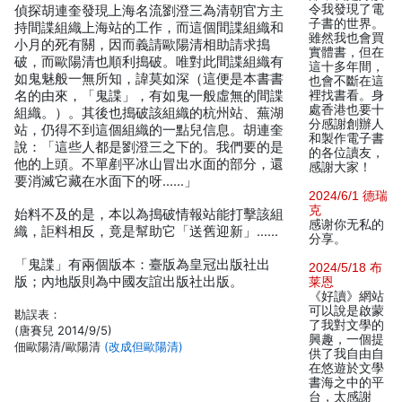
令我發現了電
偵探胡連奎發現上海名流劉澄三為清朝官方主
子書的世界。
持間諜組織上海站的工作，而這個間諜組織和
雖然我也會買
小月的死有關，因而義請歐陽清相助請求搗
實體書，但在
破，而歐陽清也順利搗破。唯對此間諜組織有
這十多年間，
如鬼魅般一無所知，諱莫如深（這便是本書書
也會不斷在這
名的由來，「鬼諜」，有如鬼一般虛無的間諜
裡找書看。身
處香港也要十
組織。）。其後也搗破該組織的杭州站、蕪湖
分感謝創辦人
站，仍得不到這個組織的一點兒信息。胡連奎
和製作電子書
說：「這些人都是劉澄三之下的。我們要的是
的各位讀友，
他的上頭。不單剷平冰山冒出水面的部分，還
感謝大家！
要消滅它藏在水面下的呀……」
2024/6/1 德瑞
克
始料不及的是，本以為搗破情報站能打擊該組
感谢你无私的
織，詎料相反，竟是幫助它「送舊迎新」……
分享。
「鬼諜」有兩個版本：臺版為皇冠出版社出
2024/5/18 布
版；內地版則為中國友誼出版社出版。
莱恩
《好讀》網站
可以說是啟蒙
勘誤表：
了我對文學的
(唐賽兒 2014/9/5)
興趣，一個提
佃歐陽清/歐陽清
(改成但歐陽清)
供了我自由自
在悠遊於文學
書海之中的平
台，太感謝