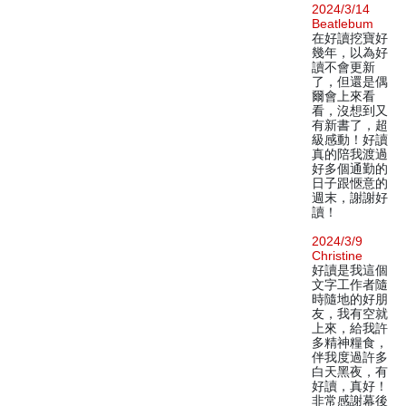
2024/3/14
Beatlebum
在好讀挖寶好
幾年，以為好
讀不會更新
了，但還是偶
爾會上來看
看，沒想到又
有新書了，超
級感動！好讀
真的陪我渡過
好多個通勤的
日子跟愜意的
週末，謝謝好
讀！
2024/3/9
Christine
好讀是我這個
文字工作者隨
時隨地的好朋
友，我有空就
上來，給我許
多精神糧食，
伴我度過許多
白天黑夜，有
好讀，真好！
非常感謝幕後