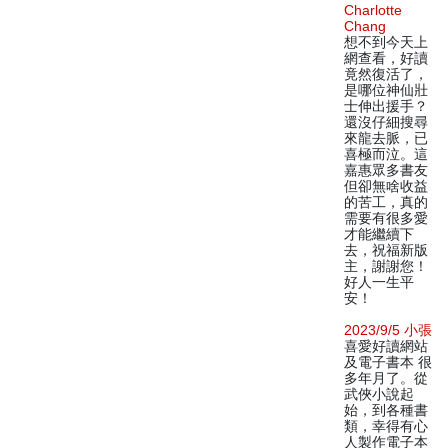
Charlotte
Chang
想不到今天上
網查看，好讀
竟然復活了，
是哪位神仙壯
士伸出援手？
還沒仔細搜尋
來龍去脈，已
喜極而泣。這
嘉惠眾多書友
但卻無啥收益
的苦工，真的
需要有很多愛
才能繼續下
去，祝福新版
主，謝謝您！
好人一生平
安！
2023/9/5 小張
喜愛好讀網站
及電子書本 很
多年月了。從
武俠小說起
始，到各種書
類，幸得有心
人製作電子本