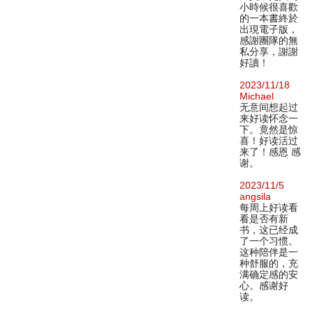
小時候很喜歡
的一本書終於
出現電子版，
感謝團隊的無
私分享，謝謝
好讀！
2023/11/18
Michael
无意间想起过
来好读怀念一
下。竟然是惊
喜！好读活过
来了！感恩 感
谢。
2023/11/5
angsila
每周上好读看
看是否有新
书，这已经成
了一个习惯。
这种陪伴是一
种舒服的，充
满确定感的安
心。感谢好
读。