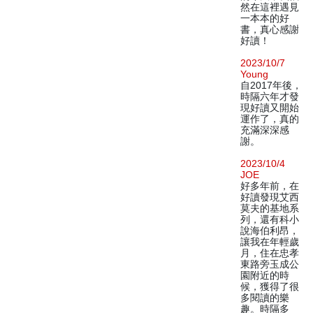
然在這裡遇見
一本本的好
書，真心感謝
好讀！
2023/10/7
Young
自2017年後，
時隔六年才發
現好讀又開始
運作了，真的
充滿深深感
謝。
2023/10/4
JOE
好多年前，在
好讀發現艾西
莫夫的基地系
列，還有科小
說海伯利昂，
讓我在年輕歲
月，住在忠孝
東路旁玉成公
園附近的時
候，獲得了很
多閱讀的樂
趣。時隔多