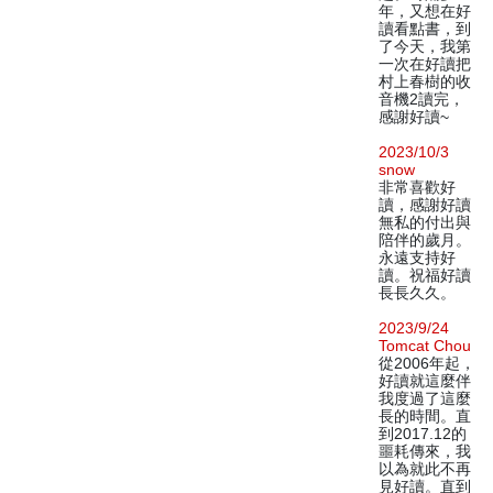
年，又想在好
讀看點書，到
了今天，我第
一次在好讀把
村上春樹的收
音機2讀完，
感謝好讀~
2023/10/3
snow
非常喜歡好
讀，感謝好讀
無私的付出與
陪伴的歲月。
永遠支持好
讀。祝福好讀
長長久久。
2023/9/24
Tomcat Chou
從2006年起，
好讀就這麼伴
我度過了這麼
長的時間。直
到2017.12的
噩耗傳來，我
以為就此不再
見好讀。直到