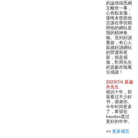
的論壇得悉網
主離世一事，
心有點哀傷，
後悔未曾跟他
言謝在學習期
間他的網站是
我的精神食
糧。見到好讀
重啟，有心人
延續好讀網站
的營運和更
新，很是感
激，對周先生
的貢獻亦致萬
分感謝！
2023/7/4 葉扁
舟先生
相识十年，前
面看过不少好
书，谢谢你。
今年时间更多
了，希望在
haodoo度过
更好的年华。
>>
更多感言