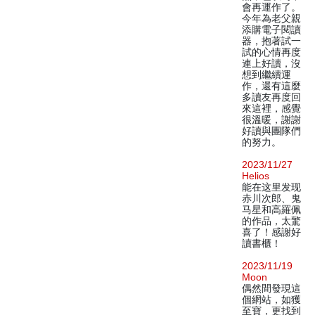
會再運作了。
今年為老父親
添購電子閱讀
器，抱著試一
試的心情再度
連上好讀，沒
想到繼續運
作，還有這麼
多讀友再度回
來這裡，感覺
很溫暖，謝謝
好讀與團隊們
的努力。
2023/11/27
Helios
能在这里发现
赤川次郎、鬼
马星和高羅佩
的作品，太驚
喜了！感謝好
讀書櫃！
2023/11/19
Moon
偶然間發現這
個網站，如獲
至寶，更找到