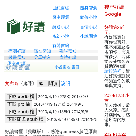
搜尋好讀 -
世紀百強
隨身智囊
Google
歷史煙雲
武俠小說
懸疑小說
言情小說
好讀第25年
了
。
奇幻小說
小說園地
有好讀真好，
有你也真好。
有聲書籍
但不知遍及各
有關好讀
讀友需知
勘誤需知
地的你，究竟
有多少。若你
製書需知
分工輸入
支持好讀
從未或很久沒
聯絡好讀
贊助過好讀，
小說園地 書目
請按這裡
，贊
助好讀也讓我
們知道你的鼓
文亦奇
《鬼諜》
說明
勵與支持。
2024/12/3 小
2013/4/19 (278K) 2014/9/5
黄
2013/4/19 (271K) 2014/9/5
前人栽树，后
人乘凉。感谢
2013/4/19 (185K) 2014/9/5
好读网站，感
2013/4/19 (185K) 2014/9/5
谢所有的故
事。
好讀書櫃《典藏版》，感謝guinness參照原書
2024/10/22