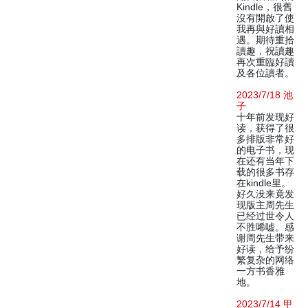
Kindle，很舊
沒有開啟了使
我再與好讀相
遇。期待重拾
讀趣，祝讀趣
再次重臨好讀
及各位讀者。
2023/7/18 池
子
十年前发现好
读，获得了很
多排版非常好
的电子书，现
在还有当年下
载的很多书存
在kindle里。
好久没来竟发
现版主周先生
已经过世令人
不胜唏嘘。感
谢周先生带来
好读，给予纷
繁复杂的网络
一方书香雅
地。
2023/7/14 甲