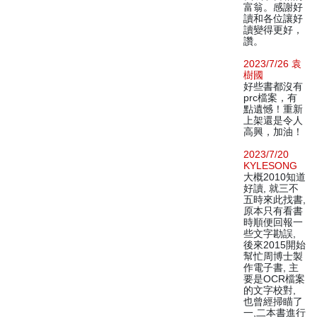
富翁。感謝好
讀和各位讓好
讀變得更好，
讚。
2023/7/26 袁
樹國
好些書都沒有
prc檔案，有
點遺憾！重新
上架還是令人
高興，加油！
2023/7/20
KYLESONG
大概2010知道
好讀, 就三不
五時來此找書,
原本只有看書
時順便回報一
些文字勘誤,
後來2015開始
幫忙周博士製
作電子書, 主
要是OCR檔案
的文字校對,
也曾經掃瞄了
一,二本書進行