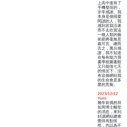
上高中後有了
手機發現的，
非常感謝。我
本身是個很愛
閱讀的人，我
感到若我活著
而不去欣賞這
一種人類的藝
術那將毫無意
義可言。總而
言之，萬分感
謝，我不知道
在每有能力買
書學校圖書館
又只能借七天
的情況下，沒
有這個網站我
的生命會是多
麼的荒蕪。
2023/12/12
Yumi
幾年前偶然得
知周博士離世
的消息，來到
好讀網站總會
覺得有點悵
然，也以為不