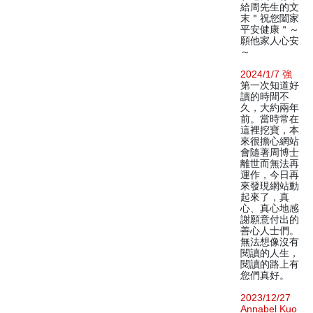
給周先生的文
末＂祝您闔家
平安健康＂～
願他家人心安
～
2024/1/7 強
第一次知道好
讀的時間不
久，大約兩年
前。當時常在
這裡挖寶，本
來很擔心網站
會隨著周博士
離世而無法再
運作，今日再
來發現網站動
起來了，真
心、真心地感
謝願意付出的
善心人士們。
無法想像沒有
閱讀的人生，
閱讀的路上有
您們真好。
2023/12/27
Annabel Kuo