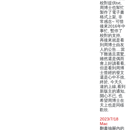
校對提供txt,
周博士也幫忙
製作了電子書
格式上架, 非
常感念~ 可惜
後來2016年中
事忙, 暫停了
校對的支持,
再後來就是看
到周博士由友
人的公告....當
下難過且震驚,
雖然還是偶而
會上好讀看看,
但是看到周博
士曾經的發文
還是心中不捨,
終於, 今天久
違的上線,看到
新版主的通知,
開心不已, 也
希望周博士在
天上也是同樣
歡欣.
2023/7/18
Mac
翻書抽屜內的