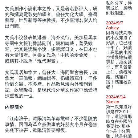
私的分享，伴
我成长，感动
文氏創作小說劇本之外，又是著名影評人，研
到我泪流。
究和撰寫電影史的學者。曾任文化大學、臺灣
藝專、世界新專等校教授。不少臺灣名影人均
2024/9/7
出門牆。
Ashley
因為尋找高陽
文氏小說發表於港臺，海外流行。美加星馬泰
的小說知道了
好讀，也已經
等國中文報刊雜誌副刊，競相轉載，普受歡
十年了。好讀
迎。尤其是詭異小說，多翻譯日文，在日本也
上高陽的小說
有大量讀者。且譽文氏為「中國的愛倫坡」，
也慢慢地持續
或稱其小說為「現代聊齋」。
更新，越來越
全，而且質量
文氏現居加拿大，曾任大上海同鄉會會長，加
上佳，值得珍
藏。感謝好
拿大「華僑報」總編輯等。仍繼續寫作，但多
讀！感謝校對
珍惜文墨，不多產。作品散見海內外報刊雜
者！
誌。飲譽隆盛。是現代海外華文作家中應受特
殊重視的一位。
2024/6/14
Skelen
第一次知道好
內容簡介
讀是在2011
年，還記得那
「江南浪子」歐陽清為革命黨幹了不少驚險的
時身在外國的
事情。因同為革命黨做事的好朋友小月在毫無
我要找<那些
先兆下被害，歐陽清誓要報復。
年>是十分困
難，就是好讀