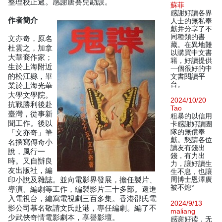
整理校正過。感謝唐賽兒勘誤。
蘇菲
感謝好讀各界
作者簡介
人士的無私奉
獻并分享了不
同種類的書
文亦奇，原名
藏。在異地難
杜雲之，加拿
以購買中文書
大華裔作家；
籍，好讀提供
生於上海附近
一個很好的中
的松江縣，畢
文書閱讀平
台。
業於上海光華
大學文學院。
2024/10/20
抗戰勝利後赴
Tao
臺灣，從事新
粗暴的以信用
聞工作。後以
卡感謝好讀團
隊的無償奉
「文亦奇」筆
獻。懇請各位
名撰寫傳奇小
讀友有錢出
說，風行一
錢，有力出
時。又自辦良
力，讓好讀生
友出版社，編
生不息，也讓
印小說及雜誌。並向電影界發展，擔任製片、
周博士恩澤廣
被不熄°
導演、編劇等工作，編製影片三十多部。還進
入電視台，編寫電視劇三百多集。香港邵氏電
2024/9/13
影公司慕名敬請文氏赴港，專任編劇。編了不
maliang
少武俠奇情電影劇本，享譽影壇。
感谢好读，无