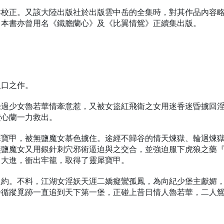
本校正。又該大陸出版社於出版雲中岳的全集時，對其作品內容
。本書亦曾用名《鐵膽蘭心》及《比翼情鴛》正續集出版。
人口之作。
躲過少女魯若華情牽意惹，又被女盜紅飛衛之女用迷香迷昏擄回
費心蘭一力救出。
犀寶甲，被無鹽魔女慕色擄住。途經不歸谷的情天煉獄、輪迴煉
無鹽魔女又用銀針刺穴邪術逼迫與之交合，並強迫服下虎狼之藥
力大進，衝出牢籠，取得了靈犀寶甲。
赴約。不料，江湖女淫妖天涯二嬌癡鸞孤鳳，為向紀少堡主獻媚
乃循蹤覓跡一直追到天下第一堡，正碰上昔日情人魯若華，二人