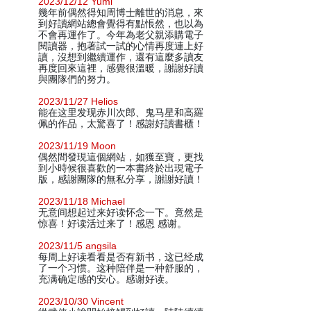
2023/12/12 Yumi
幾年前偶然得知周博士離世的消息，來
到好讀網站總會覺得有點悵然，也以為
不會再運作了。今年為老父親添購電子
閱讀器，抱著試一試的心情再度連上好
讀，沒想到繼續運作，還有這麼多讀友
再度回來這裡，感覺很溫暖，謝謝好讀
與團隊們的努力。
2023/11/27 Helios
能在这里发现赤川次郎、鬼马星和高羅
佩的作品，太驚喜了！感謝好讀書櫃！
2023/11/19 Moon
偶然間發現這個網站，如獲至寶，更找
到小時候很喜歡的一本書終於出現電子
版，感謝團隊的無私分享，謝謝好讀！
2023/11/18 Michael
无意间想起过来好读怀念一下。竟然是
惊喜！好读活过来了！感恩 感谢。
2023/11/5 angsila
每周上好读看看是否有新书，这已经成
了一个习惯。这种陪伴是一种舒服的，
充满确定感的安心。感谢好读。
2023/10/30 Vincent