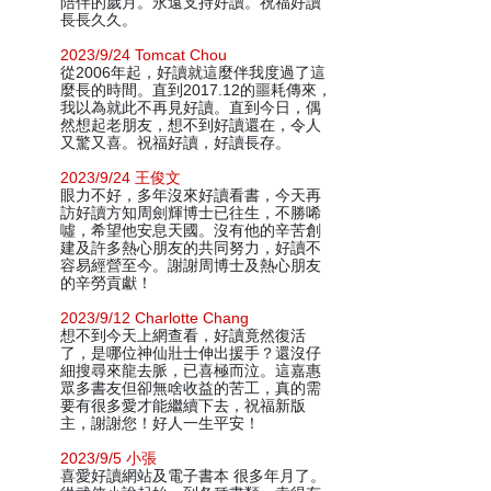
陪伴的歲月。永遠支持好讀。祝福好讀
長長久久。
2023/9/24 Tomcat Chou
從2006年起，好讀就這麼伴我度過了這
麼長的時間。直到2017.12的噩耗傳來，
我以為就此不再見好讀。直到今日，偶
然想起老朋友，想不到好讀還在，令人
又驚又喜。祝福好讀，好讀長存。
2023/9/24 王俊文
眼力不好，多年沒來好讀看書，今天再
訪好讀方知周劍輝博士已往生，不勝唏
噓，希望他安息天國。沒有他的辛苦創
建及許多熱心朋友的共同努力，好讀不
容易經營至今。謝謝周博士及熱心朋友
的辛勞貢獻！
2023/9/12 Charlotte Chang
想不到今天上網查看，好讀竟然復活
了，是哪位神仙壯士伸出援手？還沒仔
細搜尋來龍去脈，已喜極而泣。這嘉惠
眾多書友但卻無啥收益的苦工，真的需
要有很多愛才能繼續下去，祝福新版
主，謝謝您！好人一生平安！
2023/9/5 小張
喜愛好讀網站及電子書本 很多年月了。