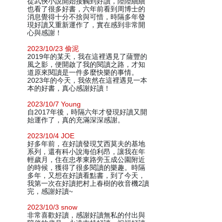
從武俠小說開始接觸到好讀，陸陸續續
也看了很多好書，六年前看到周博士的
消息覺得十分不捨與可惜，時隔多年發
現好讀又重新運作了，實在感到非常開
心與感謝！
2023/10/23 偷泥
2019年的某天，我在這裡遇見了薩豐的
風之影，便開啟了我的閱讀之路，才知
道原來閱讀是一件多麼快樂的事情。
2023年的今天，我依然在這裡遇見一本
本的好書，真心感謝好讀！
2023/10/7 Young
自2017年後，時隔六年才發現好讀又開
始運作了，真的充滿深深感謝。
2023/10/4 JOE
好多年前，在好讀發現艾西莫夫的基地
系列，還有科小說海伯利昂，讓我在年
輕歲月，住在忠孝東路旁玉成公園附近
的時候，獲得了很多閱讀的樂趣。時隔
多年，又想在好讀看點書，到了今天，
我第一次在好讀把村上春樹的收音機2讀
完，感謝好讀~
2023/10/3 snow
非常喜歡好讀，感謝好讀無私的付出與