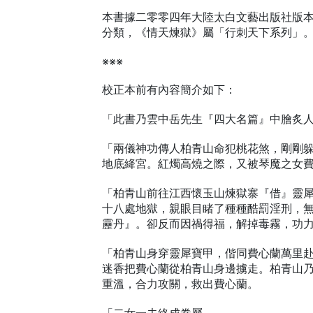
本書據二零零四年大陸太白文藝出版社版
分類，《情天煉獄》屬「行刺天下系列」
※※※
校正本前有內容簡介如下：
「此書乃雲中岳先生『四大名篇』中膾炙
「兩儀神功傳人柏青山命犯桃花煞，剛剛
地底絳宮。紅燭高燒之際，又被琴魔之女
「柏青山前往江西懷玉山煉獄寨『借』靈
十八處地獄，親眼目睹了種種酷罰淫刑，
靂丹』。卻反而因禍得福，解掉毒霧，功
「柏青山身穿靈犀寶甲，偕同費心蘭萬里
迷香把費心蘭從柏青山身邊擄走。柏青山
重溫，合力攻關，救出費心蘭。