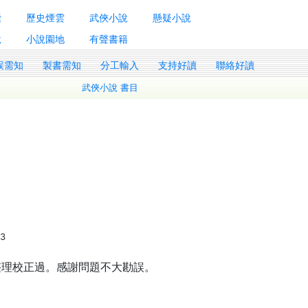
囊
歷史煙雲
武俠小說
懸疑小說
說
小說園地
有聲書籍
誤需知
製書需知
分工輸入
支持好讀
聯絡好讀
武俠小說 書目
/3
整理校正過。感謝問題不大勘誤。