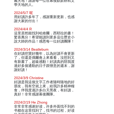
藏天地！謝謝每一位在幕後默默耕耘文
學天地的人。
2024/5/7 呢
用好讀許多年了，感謝重新更新，也感
謝大家的付出！
2024/4/4 R
這里居然能找到哈維爾．西耶拉的書！
驚喜萬分！希望能讀到更多這位歷史小
說大師的作品！感恩每一位好讀團隊！
2024/3/14 Beatlebum
在好讀挖寶好幾年，以為好讀不會更新
了，但還是偶爾會上來看看，沒想到又
有新書了，超級感動！好讀真的陪我渡
過好多個通勤的日子跟愜意的週末，謝
謝好讀！
2024/3/9 Christine
好讀是我這個文字工作者隨時隨地的好
朋友，我有空就上來，給我許多精神糧
食，伴我度過許多白天黑夜，有好讀，
真好！非常感謝幕後團隊。
2024/2/19 He Zhong
非常非常感谢好读，许多外面找不到的
书都在这里找到了，找书的过程，好读