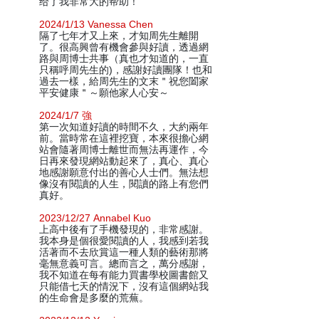
给了我非常大的帮助！
2024/1/13 Vanessa Chen
隔了七年才又上來，才知周先生離開
了。很高興曾有機會參與好讀，透過網
路與周博士共事（真也才知道的，一直
只稱呼周先生的)，感謝好讀團隊！也和
過去一樣，給周先生的文末＂祝您闔家
平安健康＂～願他家人心安～
2024/1/7 強
第一次知道好讀的時間不久，大約兩年
前。當時常在這裡挖寶，本來很擔心網
站會隨著周博士離世而無法再運作，今
日再來發現網站動起來了，真心、真心
地感謝願意付出的善心人士們。無法想
像沒有閱讀的人生，閱讀的路上有您們
真好。
2023/12/27 Annabel Kuo
上高中後有了手機發現的，非常感謝。
我本身是個很愛閱讀的人，我感到若我
活著而不去欣賞這一種人類的藝術那將
毫無意義可言。總而言之，萬分感謝，
我不知道在每有能力買書學校圖書館又
只能借七天的情況下，沒有這個網站我
的生命會是多麼的荒蕪。