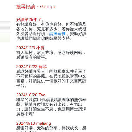
搜尋好讀 - Google
好讀第25年了
。
有好讀真好，有你也真好。但不知遍及
各地的你，究竟有多少。若你從未或很
久沒贊助過好讀，
請按這裡
，贊助好讀
也讓我們知道你的鼓勵與支持。
2024/12/3 小黄
前人栽树，后人乘凉。感谢好读网站，
感谢所有的故事。
2024/10/22 蘇菲
感謝好讀各界人士的無私奉獻并分享了
不同種類的書藏。在異地難以購買中文
書籍，好讀提供一個很好的中文書閱讀
平台。
2024/10/20 Tao
粗暴的以信用卡感謝好讀團隊的無償奉
獻。懇請各位讀友有錢出錢，有力出
力，讓好讀生生不息，也讓周博士恩澤
廣被不熄°
2024/9/13 maliang
感谢好读，无私的分享，伴我成长，感