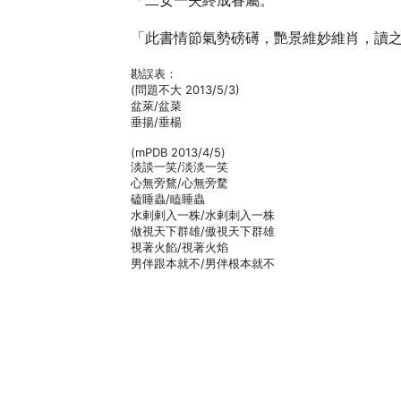
「二女一夫終成眷屬。
「此書情節氣勢磅礡，艷景維妙維肖，讀
勘誤表：
(問題不大 2013/5/3)
盆萊/盆菜
垂揚/垂楊
(mPDB 2013/4/5)
淡談一笑/淡淡一笑
心無旁鶩/心無旁騖
磕睡蟲/瞌睡蟲
水剌剌入一株/水剌刺入一株
做視天下群雄/傲視天下群雄
視著火餡/視著火焰
男伴跟本就不/男伴根本就不