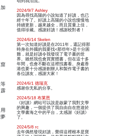
动到我泪流。
略加
2024/9/7 Ashley
因為尋找高陽的小說知道了好讀，也已
經十年了。好讀上高陽的小說也慢慢地
持續更新，越來越全，而且質量上佳，
值得珍藏。感謝好讀！感謝校對者！
2024/6/14 Skelen
第一次知道好讀是在2011年，還記得那
時身在外國的我要找<那些年>是十分困
難，就是好讀令我發現了電子書的世
界。雖然我也會買實體書，但在這十多
淫窟
年間，也會不斷在這裡找書看。身處香
港也要十分感謝創辦人和製作電子書的
各位讀友，感謝大家！
獄等
2024/6/1 德瑞克
感谢你无私的分享。
『霹
2024/5/18 布莱恩
《好讀》網站可以說是啟蒙了我對文學
的興趣，一個提供了我自由自在悠遊於
，用
文學書海之中的平台，太感謝《好讀》
鴛夢
了。
2024/5/8 rc
去年偶然發現好讀，覺得這裡根本是寶