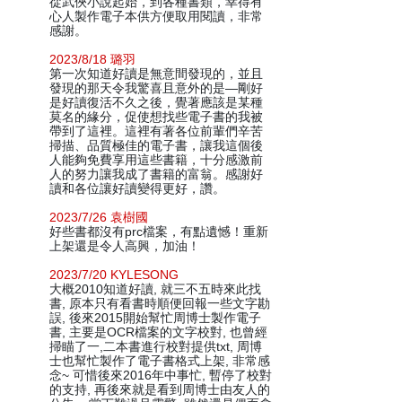
從武俠小說起始，到各種書類，幸得有
心人製作電子本供方便取用閱讀，非常
感謝。
2023/8/18 璐羽
第一次知道好讀是無意間發現的，並且
發現的那天令我驚喜且意外的是—剛好
是好讀復活不久之後，覺著應該是某種
莫名的緣分，促使想找些電子書的我被
帶到了這裡。這裡有著各位前輩們辛苦
掃描、品質極佳的電子書，讓我這個後
人能夠免費享用這些書籍，十分感激前
人的努力讓我成了書籍的富翁。感謝好
讀和各位讓好讀變得更好，讚。
2023/7/26 袁樹國
好些書都沒有prc檔案，有點遺憾！重新
上架還是令人高興，加油！
2023/7/20 KYLESONG
大概2010知道好讀, 就三不五時來此找
書, 原本只有看書時順便回報一些文字勘
誤, 後來2015開始幫忙周博士製作電子
書, 主要是OCR檔案的文字校對, 也曾經
掃瞄了一,二本書進行校對提供txt, 周博
士也幫忙製作了電子書格式上架, 非常感
念~ 可惜後來2016年中事忙, 暫停了校對
的支持, 再後來就是看到周博士由友人的