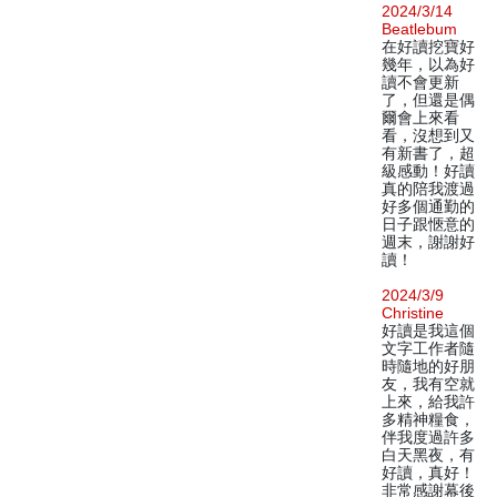
2024/3/14
Beatlebum
在好讀挖寶好
幾年，以為好
讀不會更新
了，但還是偶
爾會上來看
看，沒想到又
有新書了，超
級感動！好讀
真的陪我渡過
好多個通勤的
日子跟愜意的
週末，謝謝好
讀！
2024/3/9
Christine
好讀是我這個
文字工作者隨
時隨地的好朋
友，我有空就
上來，給我許
多精神糧食，
伴我度過許多
白天黑夜，有
好讀，真好！
非常感謝幕後