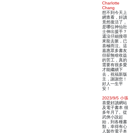
Charlotte
Chang
想不到今天上
網查看，好讀
竟然復活了，
是哪位神仙壯
士伸出援手？
還沒仔細搜尋
來龍去脈，已
喜極而泣。這
嘉惠眾多書友
但卻無啥收益
的苦工，真的
需要有很多愛
才能繼續下
去，祝福新版
主，謝謝您！
好人一生平
安！
2023/9/5 小張
喜愛好讀網站
及電子書本 很
多年月了。從
武俠小說起
始，到各種書
類，幸得有心
人製作電子本