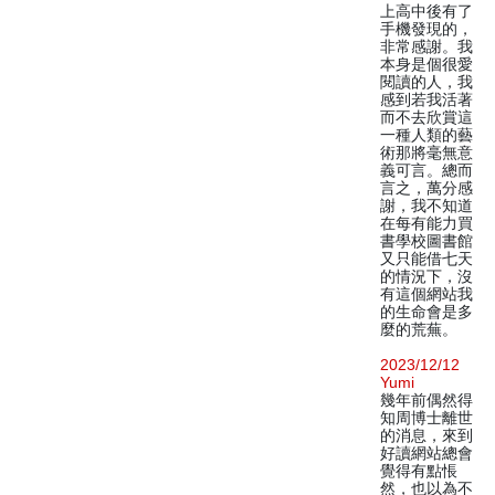
上高中後有了
手機發現的，
非常感謝。我
本身是個很愛
閱讀的人，我
感到若我活著
而不去欣賞這
一種人類的藝
術那將毫無意
義可言。總而
言之，萬分感
謝，我不知道
在每有能力買
書學校圖書館
又只能借七天
的情況下，沒
有這個網站我
的生命會是多
麼的荒蕪。
2023/12/12
Yumi
幾年前偶然得
知周博士離世
的消息，來到
好讀網站總會
覺得有點悵
然，也以為不