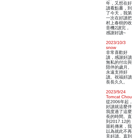
年，又想在好
讀看點書，到
了今天，我第
一次在好讀把
村上春樹的收
音機2讀完，
感謝好讀~
2023/10/3
snow
非常喜歡好
讀，感謝好讀
無私的付出與
陪伴的歲月。
永遠支持好
讀。祝福好讀
長長久久。
2023/9/24
Tomcat Chou
從2006年起，
好讀就這麼伴
我度過了這麼
長的時間。直
到2017.12的
噩耗傳來，我
以為就此不再
見好讀。直到