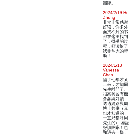
團隊。
2024/2/19 He
Zhong
非常非常感谢
好读，许多外
面找不到的书
都在这里找到
了，找书的过
程，好读给了
我非常大的帮
助！
2024/1/13
Vanessa
Chen
隔了七年才又
上來，才知周
先生離開了。
很高興曾有機
會參與好讀，
透過網路與周
博士共事（真
也才知道的，
一直只稱呼周
先生的)，感謝
好讀團隊！也
和過去一樣，