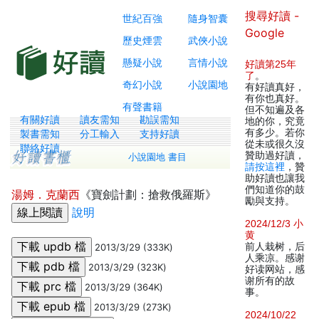
搜尋好讀 -
世紀百強
隨身智囊
Google
歷史煙雲
武俠小說
懸疑小說
言情小說
好讀第25年
了
。
奇幻小說
小說園地
有好讀真好，
有你也真好。
有聲書籍
但不知遍及各
有關好讀
讀友需知
勘誤需知
地的你，究竟
有多少。若你
製書需知
分工輸入
支持好讀
從未或很久沒
聯絡好讀
贊助過好讀，
小說園地 書目
請按這裡
，贊
助好讀也讓我
們知道你的鼓
湯姆．克蘭西
《寶劍計劃：搶救俄羅斯》
勵與支持。
說明
2024/12/3 小
黄
前人栽树，后
2013/3/29 (333K)
人乘凉。感谢
2013/3/29 (323K)
好读网站，感
谢所有的故
2013/3/29 (364K)
事。
2013/3/29 (273K)
2024/10/22