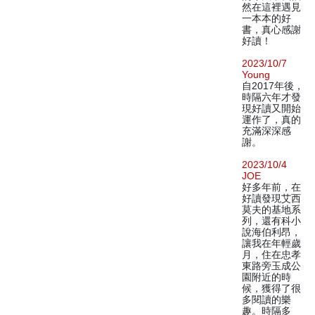
然在這裡遇見
一本本的好
書，真心感謝
好讀！
2023/10/7
Young
自2017年後，
時隔六年才發
現好讀又開始
運作了，真的
充滿深深感
謝。
2023/10/4
JOE
好多年前，在
好讀發現艾西
莫夫的基地系
列，還有科小
說海伯利昂，
讓我在年輕歲
月，住在忠孝
東路旁玉成公
園附近的時
候，獲得了很
多閱讀的樂
趣。時隔多