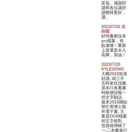
富翁。感謝好
讀和各位讓好
讀變得更好，
讚。
2023/7/26 袁
樹國
好些書都沒有
prc檔案，有
點遺憾！重新
上架還是令人
高興，加油！
2023/7/20
KYLESONG
大概2010知道
好讀, 就三不
五時來此找書,
原本只有看書
時順便回報一
些文字勘誤,
後來2015開始
幫忙周博士製
作電子書, 主
要是OCR檔案
的文字校對,
也曾經掃瞄了
一,二本書進行