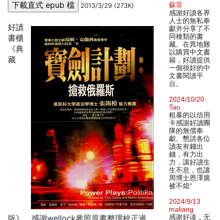
蘇菲
2013/3/29 (273K)
感謝好讀各界
人士的無私奉
好讀
獻并分享了不
同種類的書
書櫃
藏。在異地難
《典
以購買中文書
藏
籍，好讀提供
一個很好的中
文書閱讀平
台。
2024/10/20
Tao
粗暴的以信用
卡感謝好讀團
隊的無償奉
獻。懇請各位
讀友有錢出
錢，有力出
力，讓好讀生
生不息，也讓
周博士恩澤廣
被不熄°
2024/9/13
maliang
版》，感謝wellock參照原書整理校正過。
感谢好读，无