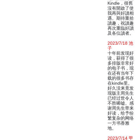
Kindle，很舊
沒有開啟了使
我再與好讀相
遇。期待重拾
讀趣，祝讀趣
再次重臨好讀
及各位讀者。
2023/7/18 池
子
十年前发现好
读，获得了很
多排版非常好
的电子书，现
在还有当年下
载的很多书存
在kindle里。
好久没来竟发
现版主周先生
已经过世令人
不胜唏嘘。感
谢周先生带来
好读，给予纷
繁复杂的网络
一方书香雅
地。
2023/7/14 甲