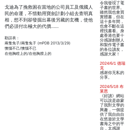
令我發現了電
戈迪為了挽救困在當地的公司員工及俄國人
子書的世界。
雖然我也會買
民的命運，不惜動用寶劍計劃小組去查明真
實體書，但在
相，想不到卻發掘出幕後另藏的玄機，使他
這十多年間，
們必須付出極大的代價……
也會不斷在這
裡找書看。身
處香港也要十
勘誤表：
分感謝創辦人
兩隻免子/兩隻兔子 (mPDB 2013/3/29)
和製作電子書
懊惱不己/懊惱不已
的各位讀友，
在他胸瞠上的/在他胸膛上的
感謝大家！
2024/6/1 德瑞
克
感谢你无私的
分享。
2024/5/18 布
莱恩
《好讀》網站
可以說是啟蒙
了我對文學的
興趣，一個提
供了我自由自
在悠遊於文學
書海之中的平
台，太感謝