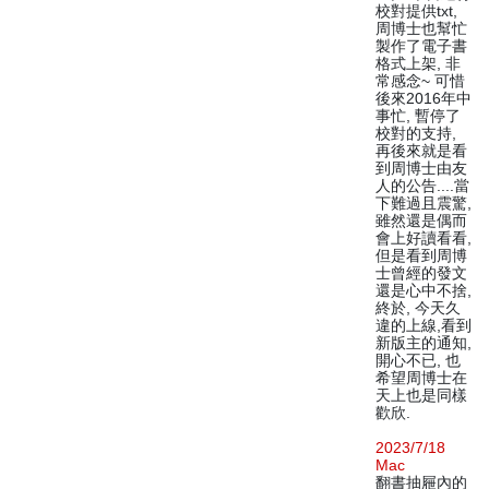
校對提供txt,
周博士也幫忙
製作了電子書
格式上架, 非
常感念~ 可惜
後來2016年中
事忙, 暫停了
校對的支持,
再後來就是看
到周博士由友
人的公告....當
下難過且震驚,
雖然還是偶而
會上好讀看看,
但是看到周博
士曾經的發文
還是心中不捨,
終於, 今天久
違的上線,看到
新版主的通知,
開心不已, 也
希望周博士在
天上也是同樣
歡欣.
2023/7/18
Mac
翻書抽屜內的