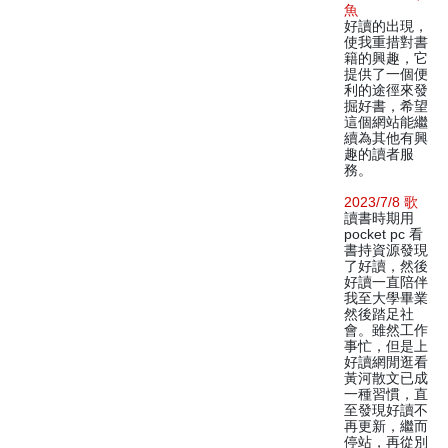
魚
好讀的出現，
使我重措對書
籍的興趣，它
提供了一個便
利的途徑來發
掘好書，希望
這個網站能繼
續為其他有興
趣的讀者服
務。
2023/7/8 歌
讀書時期用
pocket pc 看
書持資源發現
了好讀，然後
好讀一直陪伴
我至大學畢業
然後踏足社
會。雖然工作
事忙，但是上
好讀網閒逛看
黃河散文已成
一種習慣，直
至發現好讀不
再更新，繼而
停站，再從別