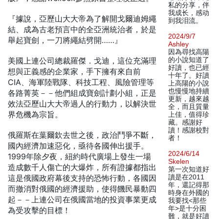
私的分享，伴
我成长，感动
『據說，亞歷山大大帝為了解開戈爾迪姆繩
到我泪流。
結、成為古老預言中的全亞洲統治者，於是
2024/9/7
舉起寶劍，一刀將繩結劈開……』
Ashley
因為尋找高陽
美國上連公司總裁羅傑．戈迪，這位充滿理
的小說知道了
好讀，也已經
想與正義感的企業家，手下擁有來自前
十年了。好讀
CIA、海軍陸戰隊、科技工程、風險管理等
上高陽的小說
也慢慢地持續
各路菁英－－他們組成寶劍計劃小組，正是
更新，越來越
效法亞歷山大大帝過人的行動力，以解決世
全，而且質量
界危機為宗旨。
上佳，值得珍
藏。感謝好
讀！感謝校對
俄羅斯在葉爾欽去世之後，政治鬥爭不斷，
者！
國內經濟加速惡化，亟待各國伸出援手。
2024/6/14
1999年除夕夜，紐約時代廣場上發生一場
Skelen
造成數千人傷亡的大爆炸，所有證據都指出
第一次知道好
這是俄國政府幕後支持的恐怖行動，各國因
讀是在2011
年，還記得那
而撤消對俄國的經濟援助，使得饑民暴動四
時身在外國的
起－－上連公司在俄國當地的投資事業更成
我要找<那些
年>是十分困
為受攻擊的目標！
難，就是好讀