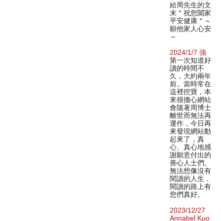
給周先生的文
末＂祝您闔家
平安健康＂～
願他家人心安
～
2024/1/7 強
第一次知道好
讀的時間不
久，大約兩年
前。當時常在
這裡挖寶，本
來很擔心網站
會隨著周博士
離世而無法再
運作，今日再
來發現網站動
起來了，真
心、真心地感
謝願意付出的
善心人士們。
無法想像沒有
閱讀的人生，
閱讀的路上有
您們真好。
2023/12/27
Annabel Kuo