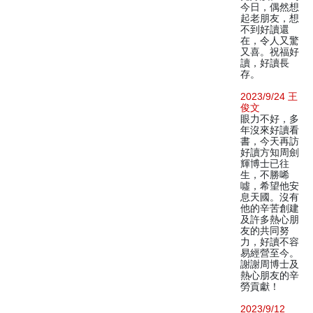
今日，偶然想
起老朋友，想
不到好讀還
在，令人又驚
又喜。祝福好
讀，好讀長
存。
2023/9/24 王
俊文
眼力不好，多
年沒來好讀看
書，今天再訪
好讀方知周劍
輝博士已往
生，不勝唏
噓，希望他安
息天國。沒有
他的辛苦創建
及許多熱心朋
友的共同努
力，好讀不容
易經營至今。
謝謝周博士及
熱心朋友的辛
勞貢獻！
2023/9/12