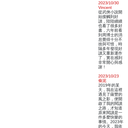
2023/10/30
Vincent
從武俠小說開
始接觸到好
讀，陸陸續續
也看了很多好
書，六年前看
到周博士的消
息覺得十分不
捨與可惜，時
隔多年發現好
讀又重新運作
了，實在感到
非常開心與感
謝！
2023/10/23
偷泥
2019年的某
天，我在這裡
遇見了薩豐的
風之影，便開
啟了我的閱讀
之路，才知道
原來閱讀是一
件多麼快樂的
事情。2023年
的今天，我依