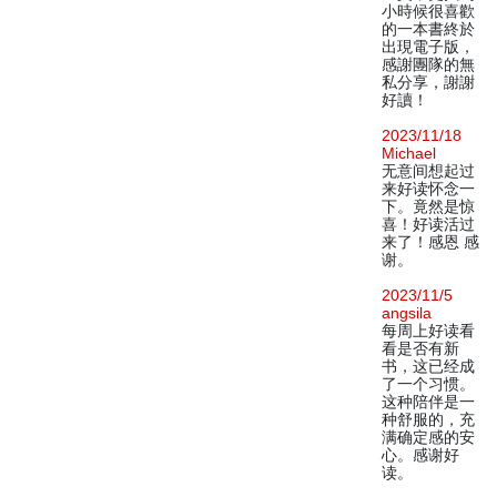
小時候很喜歡
的一本書終於
出現電子版，
感謝團隊的無
私分享，謝謝
好讀！
2023/11/18
Michael
无意间想起过
来好读怀念一
下。竟然是惊
喜！好读活过
来了！感恩 感
谢。
2023/11/5
angsila
每周上好读看
看是否有新
书，这已经成
了一个习惯。
这种陪伴是一
种舒服的，充
满确定感的安
心。感谢好
读。