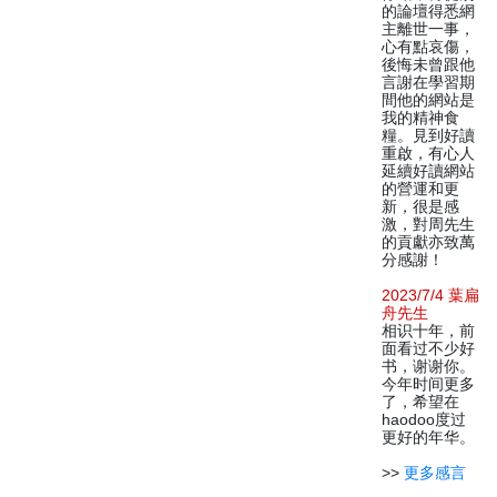
的論壇得悉網
主離世一事，
心有點哀傷，
後悔未曾跟他
言謝在學習期
間他的網站是
我的精神食
糧。見到好讀
重啟，有心人
延續好讀網站
的營運和更
新，很是感
激，對周先生
的貢獻亦致萬
分感謝！
2023/7/4 葉扁
舟先生
相识十年，前
面看过不少好
书，谢谢你。
今年时间更多
了，希望在
haodoo度过
更好的年华。
>>
更多感言