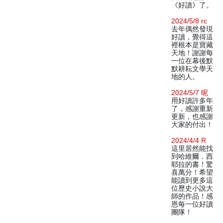
《好讀》了。
2024/5/8 rc
去年偶然發現
好讀，覺得這
裡根本是寶藏
天地！謝謝每
一位在幕後默
默耕耘文學天
地的人。
2024/5/7 呢
用好讀許多年
了，感謝重新
更新，也感謝
大家的付出！
2024/4/4 R
這里居然能找
到哈維爾．西
耶拉的書！驚
喜萬分！希望
能讀到更多這
位歷史小說大
師的作品！感
恩每一位好讀
團隊！