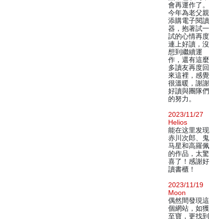
會再運作了。
今年為老父親
添購電子閱讀
器，抱著試一
試的心情再度
連上好讀，沒
想到繼續運
作，還有這麼
多讀友再度回
來這裡，感覺
很溫暖，謝謝
好讀與團隊們
的努力。
2023/11/27
Helios
能在这里发现
赤川次郎、鬼
马星和高羅佩
的作品，太驚
喜了！感謝好
讀書櫃！
2023/11/19
Moon
偶然間發現這
個網站，如獲
至寶，更找到