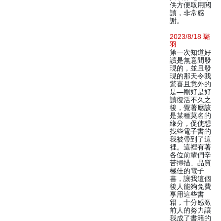
供方便取用閱
讀，非常感
謝。
2023/8/18 璐
羽
第一次知道好
讀是無意間發
現的，並且發
現的那天令我
驚喜且意外的
是—剛好是好
讀復活不久之
後，覺著應該
是某種莫名的
緣分，促使想
找些電子書的
我被帶到了這
裡。這裡有著
各位前輩們辛
苦掃描、品質
極佳的電子
書，讓我這個
後人能夠免費
享用這些書
籍，十分感激
前人的努力讓
我成了書籍的