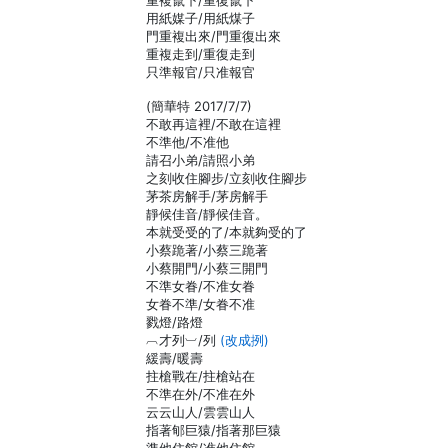
重複竄下/重復竄下
用紙媒子/用紙煤子
門重複出來/門重復出來
重複走到/重復走到
只準報官/只准報官
(簡華特 2017/7/7)
不敢再這裡/不敢在這裡
不準他/不准他
請召小弟/請照小弟
之刻收住腳步/立刻收住腳步
茅茶房解手/茅房解手
靜候佳音/靜候佳音。
本就受受的了/本就夠受的了
小蔡跪著/小蔡三跪著
小蔡開門/小蔡三開門
不準女眷/不准女眷
女眷不準/女眷不准
戮燈/路燈
︹才列︺/列
(改成挒)
緩壽/暖壽
拄槍戰在/拄槍站在
不準在外/不准在外
云云山人/雲雲山人
指著郇巨猿/指著那巨猿