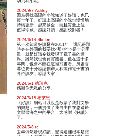
动到我泪流。
2024/9/7 Ashley
因為尋找高陽的小說知道了好讀，也已
經十年了。好讀上高陽的小說也慢慢地
持續更新，越來越全，而且質量上佳，
值得珍藏。感謝好讀！感謝校對者！
2024/6/14 Skelen
第一次知道好讀是在2011年，還記得那
時身在外國的我要找<那些年>是十分困
難，就是好讀令我發現了電子書的世
界。雖然我也會買實體書，但在這十多
年間，也會不斷在這裡找書看。身處香
港也要十分感謝創辦人和製作電子書的
各位讀友，感謝大家！
2024/6/1 德瑞克
感谢你无私的分享。
2024/5/18 布莱恩
《好讀》網站可以說是啟蒙了我對文學
的興趣，一個提供了我自由自在悠遊於
文學書海之中的平台，太感謝《好讀》
了。
2024/5/8 rc
去年偶然發現好讀，覺得這裡根本是寶