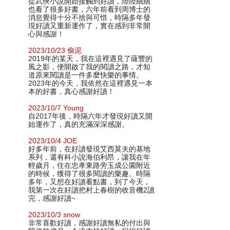
從武俠小說開始接觸到好讀，陸陸續續
也看了很多好書，六年前看到周博士的
消息覺得十分不捨與可惜，時隔多年發
現好讀又重新運作了，實在感到非常開
心與感謝！
2023/10/23 偷泥
2019年的某天，我在這裡遇見了薩豐的
風之影，便開啟了我的閱讀之路，才知
道原來閱讀是一件多麼快樂的事情。
2023年的今天，我依然在這裡遇見一本
本的好書，真心感謝好讀！
2023/10/7 Young
自2017年後，時隔六年才發現好讀又開
始運作了，真的充滿深深感謝。
2023/10/4 JOE
好多年前，在好讀發現艾西莫夫的基地
系列，還有科小說海伯利昂，讓我在年
輕歲月，住在忠孝東路旁玉成公園附近
的時候，獲得了很多閱讀的樂趣。時隔
多年，又想在好讀看點書，到了今天，
我第一次在好讀把村上春樹的收音機2讀
完，感謝好讀~
2023/10/3 snow
非常喜歡好讀，感謝好讀無私的付出與