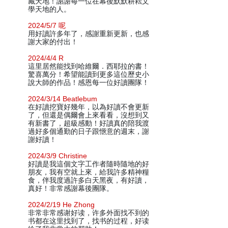
藏天地！謝謝每一位在幕後默默耕耘文
學天地的人。
2024/5/7 呢
用好讀許多年了，感謝重新更新，也感
謝大家的付出！
2024/4/4 R
這里居然能找到哈維爾．西耶拉的書！
驚喜萬分！希望能讀到更多這位歷史小
說大師的作品！感恩每一位好讀團隊！
2024/3/14 Beatlebum
在好讀挖寶好幾年，以為好讀不會更新
了，但還是偶爾會上來看看，沒想到又
有新書了，超級感動！好讀真的陪我渡
過好多個通勤的日子跟愜意的週末，謝
謝好讀！
2024/3/9 Christine
好讀是我這個文字工作者隨時隨地的好
朋友，我有空就上來，給我許多精神糧
食，伴我度過許多白天黑夜，有好讀，
真好！非常感謝幕後團隊。
2024/2/19 He Zhong
非常非常感谢好读，许多外面找不到的
书都在这里找到了，找书的过程，好读