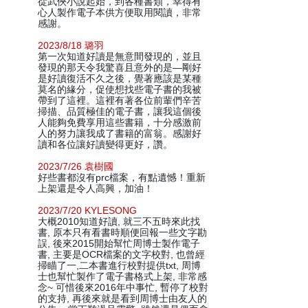
從武俠小說起始，到各種書類，幸得有
心人製作電子本供方便取用閱讀，非常
感謝。
2023/8/18 璐羽
第一次知道好讀是無意間發現的，並且
發現的那天令我驚喜且意外的是—剛好
是好讀復活不久之後，覺著應該是某種
莫名的緣分，促使想找些電子書的我被
帶到了這裡。這裡有著各位前輩們辛苦
掃描、品質極佳的電子書，讓我這個後
人能夠免費享用這些書籍，十分感激前
人的努力讓我成了書籍的富翁。感謝好
讀和各位讓好讀變得更好，讚。
2023/7/26 袁樹國
好些書都沒有prc檔案，有點遺憾！重新
上架還是令人高興，加油！
2023/7/20 KYLESONG
大概2010知道好讀, 就三不五時來此找
書, 原本只有看書時順便回報一些文字勘
誤, 後來2015開始幫忙周博士製作電子
書, 主要是OCR檔案的文字校對, 也曾經
掃瞄了一,二本書進行校對提供txt, 周博
士也幫忙製作了電子書格式上架, 非常感
念~ 可惜後來2016年中事忙, 暫停了校對
的支持, 再後來就是看到周博士由友人的