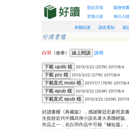
世紀百強
隨身智
言情小說
奇幻小
有關好讀
讀友需知
勘
白羽
《偷拳》
說明
2013/3/22 (257K) 2017/8/4
2013/3/22 (277K) 2017/8/4
2017/7/7 (797K) 2017/8/
2013/3/22 (203K) 2017/8/4
2013/3/22 (203K) 2017/
好讀書櫃《典藏版》，感謝陳冠宏參照原書
生批校近代中國武俠小說名著大系聯經版
作品之一，在白羽作品中可稱『極短篇』