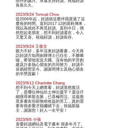
陪伴的歲月。永遠支持好讀。祝福好讀
長長久久。
2023/9/24 Tomcat Chou
從2006年起，好讀就這麼伴我度過了這
麼長的時間。直到2017.12的噩耗傳來，
我以為就此不再見好讀。直到今日，偶
然想起老朋友，想不到好讀還在，令人
又驚又喜。祝福好讀，好讀長存。
2023/9/24 王俊文
眼力不好，多年沒來好讀看書，今天再
訪好讀方知周劍輝博士已往生，不勝唏
噓，希望他安息天國。沒有他的辛苦創
建及許多熱心朋友的共同努力，好讀不
容易經營至今。謝謝周博士及熱心朋友
的辛勞貢獻！
2023/9/12 Charlotte Chang
想不到今天上網查看，好讀竟然復活
了，是哪位神仙壯士伸出援手？還沒仔
細搜尋來龍去脈，已喜極而泣。這嘉惠
眾多書友但卻無啥收益的苦工，真的需
要有很多愛才能繼續下去，祝福新版
主，謝謝您！好人一生平安！
2023/9/5 小張
喜愛好讀網站及電子書本 很多年月了。