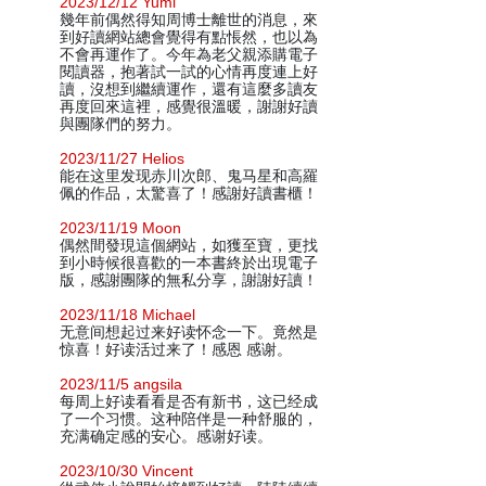
2023/12/12 Yumi
幾年前偶然得知周博士離世的消息，來
到好讀網站總會覺得有點悵然，也以為
不會再運作了。今年為老父親添購電子
閱讀器，抱著試一試的心情再度連上好
讀，沒想到繼續運作，還有這麼多讀友
再度回來這裡，感覺很溫暖，謝謝好讀
與團隊們的努力。
2023/11/27 Helios
能在这里发现赤川次郎、鬼马星和高羅
佩的作品，太驚喜了！感謝好讀書櫃！
2023/11/19 Moon
偶然間發現這個網站，如獲至寶，更找
到小時候很喜歡的一本書終於出現電子
版，感謝團隊的無私分享，謝謝好讀！
2023/11/18 Michael
无意间想起过来好读怀念一下。竟然是
惊喜！好读活过来了！感恩 感谢。
2023/11/5 angsila
每周上好读看看是否有新书，这已经成
了一个习惯。这种陪伴是一种舒服的，
充满确定感的安心。感谢好读。
2023/10/30 Vincent