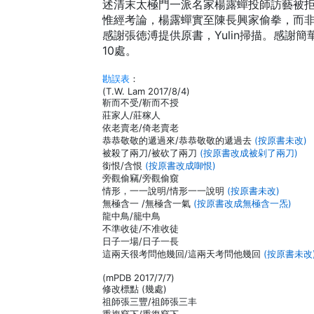
述清末太極門一派名家楊露蟬投師訪藝被
惟經考論，楊露蟬實至陳長興家偷拳，而
感謝張徳溥提供原書，Yulin掃描。感謝簡華特
10處。
勘誤表
：
(T.W. Lam 2017/8/4)
靳而不受/靳而不授
莊家人/莊稼人
依老賣老/倚老賣老
恭恭敬敬的遞過來/恭恭敬敬的遞過去
(按原書未改)
被殺了兩刀/被砍了兩刀
(按原書改成被剁了兩刀)
銜恨/含恨
(按原書改成啣恨)
旁觀偷竊/旁觀偷窺
情形，一一說明/情形一一說明
(按原書未改)
無極含一 /無極含一氣
(按原書改成無極含一炁)
龍中鳥/籠中鳥
不準收徒/不准收徒
日子一場/日子一長
這兩天很考問他幾回/這兩天考問他幾回
(按原書未改
(mPDB 2017/7/7)
修改標點 (幾處)
祖師張三豐/祖師張三丰