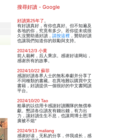
搜尋好讀 - Google
好讀第25年了
。
有好讀真好，有你也真好。但不知遍及
各地的你，究竟有多少。若你從未或很
久沒贊助過好讀，
請按這裡
，贊助好讀
也讓我們知道你的鼓勵與支持。
2024/12/3 小黄
前人栽树，后人乘凉。感谢好读网站，
感谢所有的故事。
2024/10/22 蘇菲
感謝好讀各界人士的無私奉獻并分享了
不同種類的書藏。在異地難以購買中文
書籍，好讀提供一個很好的中文書閱讀
平台。
2024/10/20 Tao
粗暴的以信用卡感謝好讀團隊的無償奉
獻。懇請各位讀友有錢出錢，有力出
力，讓好讀生生不息，也讓周博士恩澤
廣被不熄°
2024/9/13 maliang
感谢好读，无私的分享，伴我成长，感