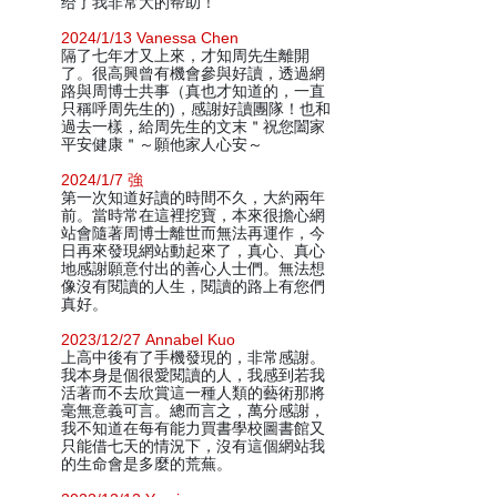
给了我非常大的帮助！
2024/1/13 Vanessa Chen
隔了七年才又上來，才知周先生離開
了。很高興曾有機會參與好讀，透過網
路與周博士共事（真也才知道的，一直
只稱呼周先生的)，感謝好讀團隊！也和
過去一樣，給周先生的文末＂祝您闔家
平安健康＂～願他家人心安～
2024/1/7 強
第一次知道好讀的時間不久，大約兩年
前。當時常在這裡挖寶，本來很擔心網
站會隨著周博士離世而無法再運作，今
日再來發現網站動起來了，真心、真心
地感謝願意付出的善心人士們。無法想
像沒有閱讀的人生，閱讀的路上有您們
真好。
2023/12/27 Annabel Kuo
上高中後有了手機發現的，非常感謝。
我本身是個很愛閱讀的人，我感到若我
活著而不去欣賞這一種人類的藝術那將
毫無意義可言。總而言之，萬分感謝，
我不知道在每有能力買書學校圖書館又
只能借七天的情況下，沒有這個網站我
的生命會是多麼的荒蕪。