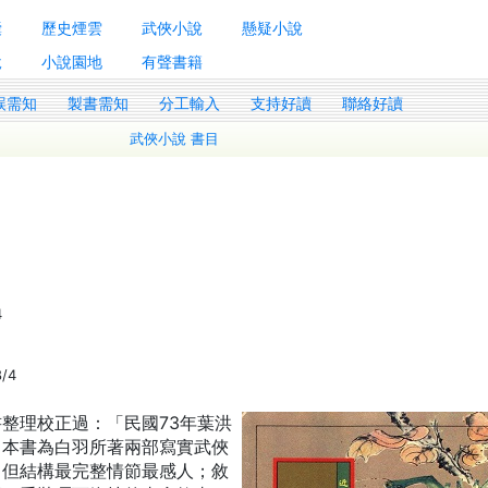
囊
歷史煙雲
武俠小說
懸疑小說
說
小說園地
有聲書籍
誤需知
製書需知
分工輸入
支持好讀
聯絡好讀
武俠小說 書目
4
8/4
整理校正過：「民國73年葉洪
。本書為白羽所著兩部寫實武俠
，但結構最完整情節最感人；敘