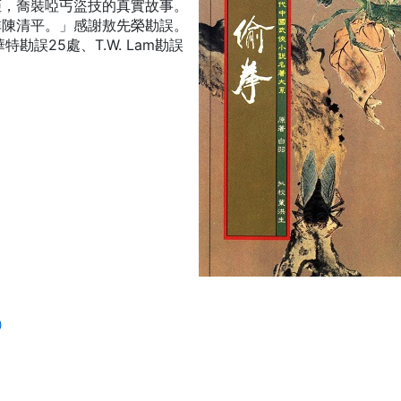
拒，喬裝啞丐盜技的真實故事。
非陳清平。」感謝敖先榮勘誤。
勘誤25處、T.W. Lam勘誤
)