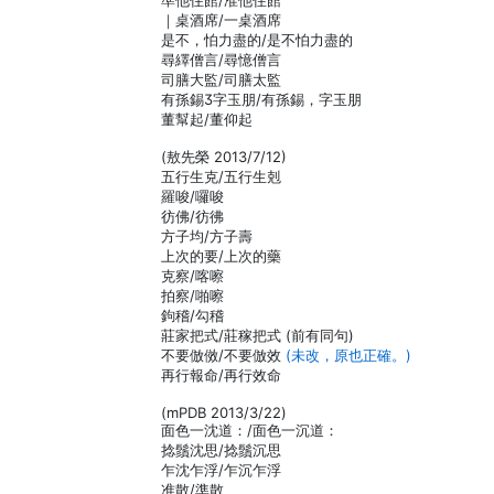
準他住館/准他住館
｜桌酒席/一桌酒席
是不，怕力盡的/是不怕力盡的
尋繹僧言/尋憶僧言
司膳大監/司膳太監
有孫錫字玉朋/有孫錫，字玉朋
董幫起/董仰起
(敖先榮 2013/7/12)
五行生克/五行生剋
羅唆/囉唆
彷佛/彷彿
方子均/方子壽
上次的要/上次的藥
克察/喀嚓
拍察/啪嚓
鉤稽/勾稽
莊家把式/莊稼把式 (前有同句)
不要倣傚/不要倣效
(未改，原也正確。)
再行報命/再行效命
(mPDB 2013/3/22)
面色一沈道：/面色一沉道：
捻鬚沈思/捻鬚沉思
乍沈乍浮/乍沉乍浮
准散/準散