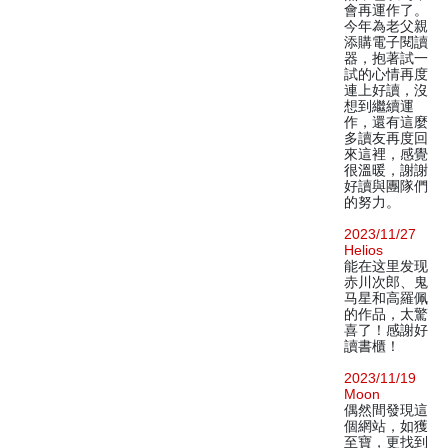
會再運作了。
今年為老父親
添購電子閱讀
器，抱著試一
試的心情再度
連上好讀，沒
想到繼續運
作，還有這麼
多讀友再度回
來這裡，感覺
很溫暖，謝謝
好讀與團隊們
的努力。
2023/11/27
Helios
能在这里发现
赤川次郎、鬼
马星和高羅佩
的作品，太驚
喜了！感謝好
讀書櫃！
2023/11/19
Moon
偶然間發現這
個網站，如獲
至寶，更找到