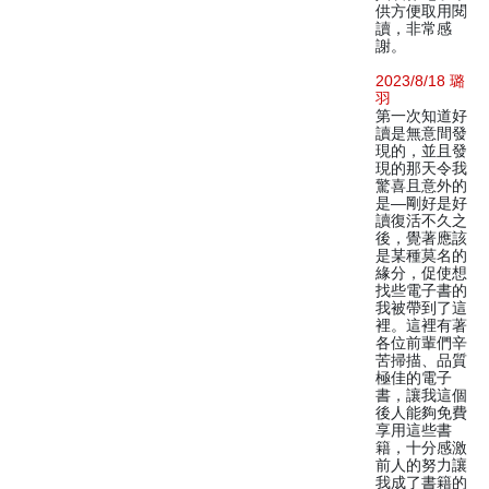
供方便取用閱
讀，非常感
謝。
2023/8/18 璐
羽
第一次知道好
讀是無意間發
現的，並且發
現的那天令我
驚喜且意外的
是—剛好是好
讀復活不久之
後，覺著應該
是某種莫名的
緣分，促使想
找些電子書的
我被帶到了這
裡。這裡有著
各位前輩們辛
苦掃描、品質
極佳的電子
書，讓我這個
後人能夠免費
享用這些書
籍，十分感激
前人的努力讓
我成了書籍的