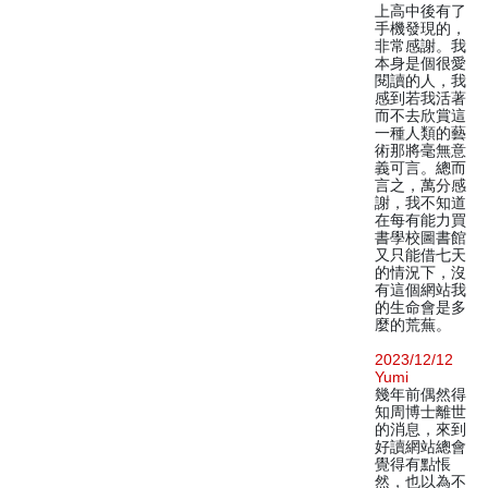
上高中後有了
手機發現的，
非常感謝。我
本身是個很愛
閱讀的人，我
感到若我活著
而不去欣賞這
一種人類的藝
術那將毫無意
義可言。總而
言之，萬分感
謝，我不知道
在每有能力買
書學校圖書館
又只能借七天
的情況下，沒
有這個網站我
的生命會是多
麼的荒蕪。
2023/12/12
Yumi
幾年前偶然得
知周博士離世
的消息，來到
好讀網站總會
覺得有點悵
然，也以為不