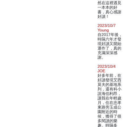
然在這裡遇見
一本本的好
書，真心感謝
好讀！
2023/10/7
Young
自2017年後，
時隔六年才發
現好讀又開始
運作了，真的
充滿深深感
謝。
2023/10/4
JOE
好多年前，在
好讀發現艾西
莫夫的基地系
列，還有科小
說海伯利昂，
讓我在年輕歲
月，住在忠孝
東路旁玉成公
園附近的時
候，獲得了很
多閱讀的樂
趣。時隔多