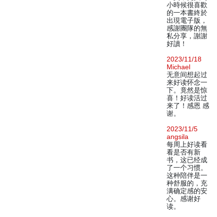
小時候很喜歡
的一本書終於
出現電子版，
感謝團隊的無
私分享，謝謝
好讀！
2023/11/18
Michael
无意间想起过
来好读怀念一
下。竟然是惊
喜！好读活过
来了！感恩 感
谢。
2023/11/5
angsila
每周上好读看
看是否有新
书，这已经成
了一个习惯。
这种陪伴是一
种舒服的，充
满确定感的安
心。感谢好
读。