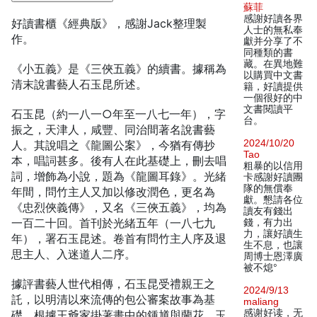
蘇菲
感謝好讀各界
好讀書櫃《經典版》，感謝Jack整理製
人士的無私奉
作。
獻并分享了不
同種類的書
藏。在異地難
《小五義》是《三俠五義》的續書。據稱為
以購買中文書
清末說書藝人石玉昆所述。
籍，好讀提供
一個很好的中
文書閱讀平
石玉昆（約一八一○年至一八七一年），字
台。
振之，天津人，咸豐、同治間著名說書藝
2024/10/20
人。其說唱之《龍圖公案》，今猶有傳抄
Tao
本，唱詞甚多。後有人在此基礎上，刪去唱
粗暴的以信用
詞，增飾為小說，題為《龍圖耳錄》。光緒
卡感謝好讀團
隊的無償奉
年間，問竹主人又加以修改潤色，更名為
獻。懇請各位
《忠烈俠義傳》，又名《三俠五義》，均為
讀友有錢出
一百二十回。首刊於光緒五年（一八七九
錢，有力出
力，讓好讀生
年），署石玉昆述。卷首有問竹主人序及退
生不息，也讓
思主人、入迷道人二序。
周博士恩澤廣
被不熄°
據評書藝人世代相傳，石玉昆受禮親王之
2024/9/13
託，以明清以來流傳的包公審案故事為基
maliang
感谢好读，无
礎，根據王爺家掛著畫中的鍾馗與蘭花、玉