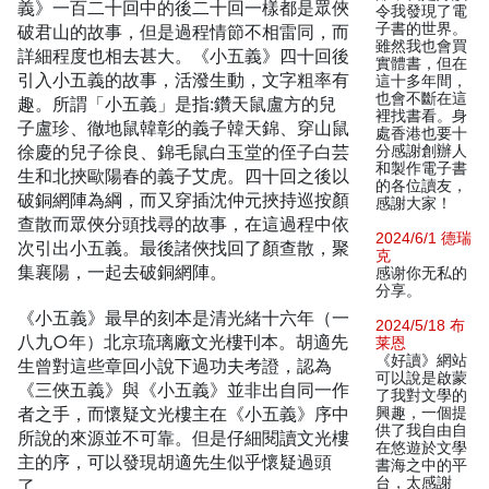
義》一百二十回中的後二十回一樣都是眾俠
令我發現了電
子書的世界。
破君山的故事，但是過程情節不相雷同，而
雖然我也會買
詳細程度也相去甚大。《小五義》四十回後
實體書，但在
引入小五義的故事，活潑生動，文字粗率有
這十多年間，
也會不斷在這
趣。所謂「小五義」是指:鑽天鼠盧方的兒
裡找書看。身
子盧珍、徹地鼠韓彰的義子韓天錦、穿山鼠
處香港也要十
徐慶的兒子徐良、錦毛鼠白玉堂的侄子白芸
分感謝創辦人
和製作電子書
生和北挾歐陽春的義子艾虎。四十回之後以
的各位讀友，
破銅網陣為綱，而又穿插沈仲元挾持巡按顏
感謝大家！
查散而眾俠分頭找尋的故事，在這過程中依
2024/6/1 德瑞
次引出小五義。最後諸俠找回了顏查散，聚
克
集襄陽，一起去破銅網陣。
感谢你无私的
分享。
《小五義》最早的刻本是清光緒十六年（一
2024/5/18 布
八九○年）北京琉璃廠文光樓刊本。胡適先
莱恩
《好讀》網站
生曾對這些章回小說下過功夫考證，認為
可以說是啟蒙
《三俠五義》與《小五義》並非出自同一作
了我對文學的
者之手，而懷疑文光樓主在《小五義》序中
興趣，一個提
供了我自由自
所說的來源並不可靠。但是仔細閱讀文光樓
在悠遊於文學
主的序，可以發現胡適先生似乎懷疑過頭
書海之中的平
台，太感謝
了。