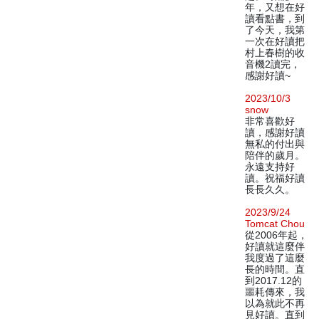
年，又想在好
讀看點書，到
了今天，我第
一次在好讀把
村上春樹的收
音機2讀完，
感謝好讀~
2023/10/3
snow
非常喜歡好
讀，感謝好讀
無私的付出與
陪伴的歲月。
永遠支持好
讀。祝福好讀
長長久久。
2023/9/24
Tomcat Chou
從2006年起，
好讀就這麼伴
我度過了這麼
長的時間。直
到2017.12的
噩耗傳來，我
以為就此不再
見好讀。直到