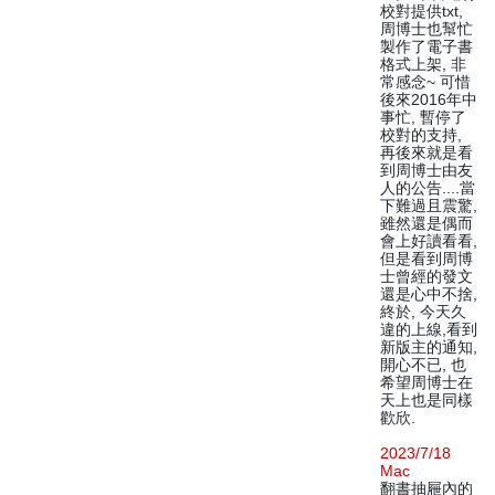
校對提供txt,
周博士也幫忙
製作了電子書
格式上架, 非
常感念~ 可惜
後來2016年中
事忙, 暫停了
校對的支持,
再後來就是看
到周博士由友
人的公告....當
下難過且震驚,
雖然還是偶而
會上好讀看看,
但是看到周博
士曾經的發文
還是心中不捨,
終於, 今天久
違的上線,看到
新版主的通知,
開心不已, 也
希望周博士在
天上也是同樣
歡欣.
2023/7/18
Mac
翻書抽屜內的