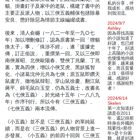
私的分享，伴
貓、掛畫釘子及家中的老鼠，構建了書中的
我成长，感动
主要正反派人物，以三俠五義輔保包拯除暴
到我泪流。
安良、懲奸除惡為情節主線編綴成書。
2024/9/7
Ashley
後來，清人俞樾（一八二一年至一九○七
因為尋找高陽
的小說知道了
年）加以增刪修訂，認為原書第一回「狸貓
好讀，也已經
換太子」事，「殊涉不經」，遂「援據史
十年了。好讀
傳，訂正俗說」，重撰第一回。又以三俠即
上高陽的小說
也慢慢地持續
南俠展昭、北俠歐陽春、雙俠丁兆蘭、丁兆
更新，越來越
蕙，實為四俠，增以小俠艾虎、黑妖狐智
全，而且質量
上佳，值得珍
化、小諸葛沈仲元共為七俠；原五鼠即鑽天
藏。感謝好
鼠盧方、徹地鼠韓彰、穿山鼠徐慶、翻江鼠
讀！感謝校對
蔣平、錦毛鼠白玉堂，仍為五義士，改書名
者！
為《七俠五義》，於光緒十五年（一八八九
2024/6/14
年）作序刊行。所以今有《三俠五義》、
Skelen
《七俠五義》兩本流傳。
第一次知道好
讀是在2011
年，還記得那
《小五義》並不是《三俠五義》的單純延
時身在外國的
續，而是在《三俠五義》的人物背景上進一
我要找<那些
年>是十分困
步發展。《小五義》的前四十回與《三俠五
難，就是好讀