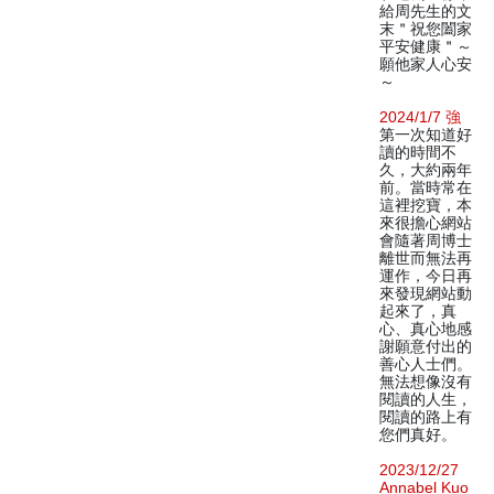
給周先生的文
末＂祝您闔家
平安健康＂～
願他家人心安
～
2024/1/7 強
第一次知道好
讀的時間不
久，大約兩年
前。當時常在
這裡挖寶，本
來很擔心網站
會隨著周博士
離世而無法再
運作，今日再
來發現網站動
起來了，真
心、真心地感
謝願意付出的
善心人士們。
無法想像沒有
閱讀的人生，
閱讀的路上有
您們真好。
2023/12/27
Annabel Kuo