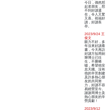
今日，偶然想
起老朋友，想
不到好讀還
在，令人又驚
又喜。祝福好
讀，好讀長
存。
2023/9/24 王
俊文
眼力不好，多
年沒來好讀看
書，今天再訪
好讀方知周劍
輝博士已往
生，不勝唏
噓，希望他安
息天國。沒有
他的辛苦創建
及許多熱心朋
友的共同努
力，好讀不容
易經營至今。
謝謝周博士及
熱心朋友的辛
勞貢獻！
2023/9/12