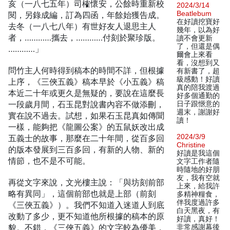
亥（一八七五年）司榷懷安，公餘時重新校
2024/3/14
Beatlebum
閱，另錄成編，訂為四函，年餘始獲告成。
在好讀挖寶好
去冬（一八七八年）有世好友人退思主人
幾年，以為好
者，…………攜去，…………付刻於聚珍版。
讀不會更新
了，但還是偶
…………」
爾會上來看
看，沒想到又
問竹主人何時得到稿本的時間不詳，但根據
有新書了，超
級感動！好讀
上序，《三俠五義》稿本早於《小五義》稿
真的陪我渡過
本近二十年或更久是無疑的，要說在這麼長
好多個通勤的
一段歲月間，石玉昆對說書內容不做添刪，
日子跟愜意的
週末，謝謝好
實在說不過去。試想，如果石玉昆真如傳聞
讀！
一樣，能夠把《龍圖公案》的五鼠妖改出成
2024/3/9
五義士的故事，那麼在二十年間，從百多回
Christine
的版本發展到三百多回，有新的人物、新的
好讀是我這個
情節，也不是不可能。
文字工作者隨
時隨地的好朋
友，我有空就
再從文字來說，文光樓主說：「與坊刻前部
上來，給我許
略有異同」，這個前部也就是上部（前刻
多精神糧食，
伴我度過許多
《三俠五義》）。我們不知道入迷道人到底
白天黑夜，有
改動了多少，更不知道他所根據的稿本的原
好讀，真好！
貌。不錯，《三俠五義》的文字較為優美，
非常感謝幕後