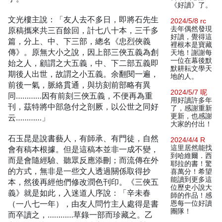
《好讀》了。
文光樓主說：「友人去不多日，即將石先生
2024/5/8 rc
去年偶然發現
原稿攜來共三百餘回，計七八十本，三千多
好讀，覺得這
篇，分上、中、下三部，總名《忠烈俠義
裡根本是寶藏
傳》。原無大小之說，因上部三俠五義為創
天地！謝謝每
一位在幕後默
始之人，顧謂之大五義，中、下二部五義即
默耕耘文學天
期後人出世，故謂之小五義。余翻閱一遍，
地的人。
前後一氣，脈絡貫通，與坊刻前部略有異
2024/5/7 呢
同…………因有前刻三俠五義，不便再為重
用好讀許多年
刊，茲特將中部急付之剖厥，以公世之同好
了，感謝重新
更新，也感謝
云…………」
大家的付出！
石玉昆是說書藝人，有師承、有門徒，自然
2024/4/4 R
這里居然能找
會有稿本根據。但是這稿本並非一成不變，
到哈維爾．西
而是會隨經驗、聽眾反應添刪；而流傳在外
耶拉的書！驚
的方式，無非是一些文人透過關係取得抄
喜萬分！希望
能讀到更多這
本，然後再經他們修改潤色刊印。《三俠五
位歷史小說大
義》就是如此，入迷道人序說：「辛未春
師的作品！感
（一八七一年），由友人問竹主人處得是書
恩每一位好讀
團隊！
而卒讀之，…………草錄一部而珍藏之。乙