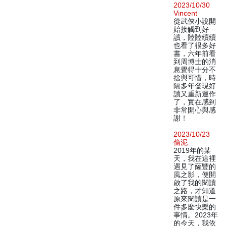
2023/10/30
Vincent
從武俠小說開
始接觸到好
讀，陸陸續續
也看了很多好
書，六年前看
到周博士的消
息覺得十分不
捨與可惜，時
隔多年發現好
讀又重新運作
了，實在感到
非常開心與感
謝！
2023/10/23
偷泥
2019年的某
天，我在這裡
遇見了薩豐的
風之影，便開
啟了我的閱讀
之路，才知道
原來閱讀是一
件多麼快樂的
事情。2023年
的今天，我依