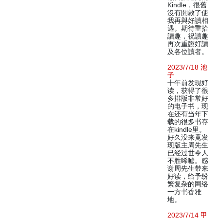
Kindle，很舊
沒有開啟了使
我再與好讀相
遇。期待重拾
讀趣，祝讀趣
再次重臨好讀
及各位讀者。
2023/7/18 池
子
十年前发现好
读，获得了很
多排版非常好
的电子书，现
在还有当年下
载的很多书存
在kindle里。
好久没来竟发
现版主周先生
已经过世令人
不胜唏嘘。感
谢周先生带来
好读，给予纷
繁复杂的网络
一方书香雅
地。
2023/7/14 甲