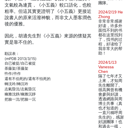
團隊。
文氣較為連貫，《小五義》較口語化，也較
粗率。但這其實更證明了《小五義》更接近
2024/2/19 He
Zhong
說書人的原來活潑神貌，而非文人墨客潤色
非常非常感谢
後的優雅。
好读，许多外
面找不到的书
都在这里找到
因此，胡適先生對《小五義》來源的懷疑其
了，找书的过
實是靠不住的。
程，好读给了
我非常大的帮
助！
勘誤表：
(mPDB 2013/3/15)
2024/1/13
自已被捉/自己被捉
Vanessa
荼藤架/茶藤架
Chen
忤作/仵作
隔了七年才又
還有不伯死的/還有不怕死的
上來，才知周
轉沈吟/轉沉吟
先生離開了。
志氣昏沈/志氣昏沉
很高興曾有機
幽雅沈靜/幽雅沉靜
會參與好讀，
透過網路與周
把臉一沈/把臉一沉
博士共事（真
也才知道的，
一直只稱呼周
先生的)，感謝
好讀團隊！也
和過去一樣，