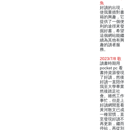
魚
好讀的出現，
使我重措對書
籍的興趣，它
提供了一個便
利的途徑來發
掘好書，希望
這個網站能繼
續為其他有興
趣的讀者服
務。
2023/7/8 歌
讀書時期用
pocket pc 看
書持資源發現
了好讀，然後
好讀一直陪伴
我至大學畢業
然後踏足社
會。雖然工作
事忙，但是上
好讀網閒逛看
黃河散文已成
一種習慣，直
至發現好讀不
再更新，繼而
停站，再從別