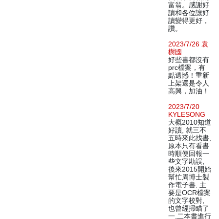
富翁。感謝好
讀和各位讓好
讀變得更好，
讚。
2023/7/26 袁
樹國
好些書都沒有
prc檔案，有
點遺憾！重新
上架還是令人
高興，加油！
2023/7/20
KYLESONG
大概2010知道
好讀, 就三不
五時來此找書,
原本只有看書
時順便回報一
些文字勘誤,
後來2015開始
幫忙周博士製
作電子書, 主
要是OCR檔案
的文字校對,
也曾經掃瞄了
一,二本書進行