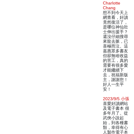
Charlotte
Chang
想不到今天上
網查看，好讀
竟然復活了，
是哪位神仙壯
士伸出援手？
還沒仔細搜尋
來龍去脈，已
喜極而泣。這
嘉惠眾多書友
但卻無啥收益
的苦工，真的
需要有很多愛
才能繼續下
去，祝福新版
主，謝謝您！
好人一生平
安！
2023/9/5 小張
喜愛好讀網站
及電子書本 很
多年月了。從
武俠小說起
始，到各種書
類，幸得有心
人製作電子本