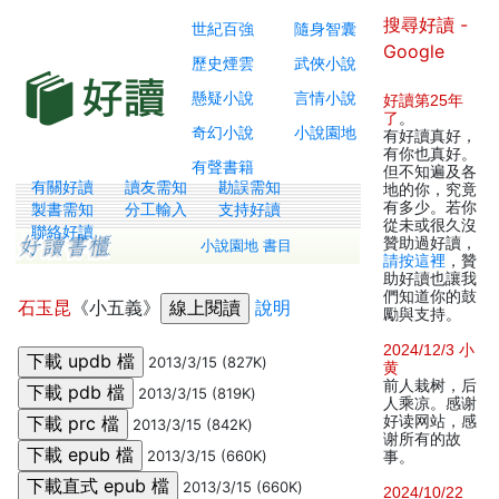
搜尋好讀 -
世紀百強
隨身智囊
Google
歷史煙雲
武俠小說
懸疑小說
言情小說
好讀第25年
了
。
奇幻小說
小說園地
有好讀真好，
有你也真好。
有聲書籍
但不知遍及各
有關好讀
讀友需知
勘誤需知
地的你，究竟
有多少。若你
製書需知
分工輸入
支持好讀
從未或很久沒
聯絡好讀
贊助過好讀，
小說園地 書目
請按這裡
，贊
助好讀也讓我
們知道你的鼓
石玉昆
《小五義》
說明
勵與支持。
2024/12/3 小
2013/3/15 (827K)
黄
前人栽树，后
2013/3/15 (819K)
人乘凉。感谢
好读网站，感
2013/3/15 (842K)
谢所有的故
2013/3/15 (660K)
事。
2013/3/15 (660K)
2024/10/22