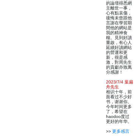
的論壇得悉網
主離世一事，
心有點哀傷，
後悔未曾跟他
言謝在學習期
間他的網站是
我的精神食
糧。見到好讀
重啟，有心人
延續好讀網站
的營運和更
新，很是感
激，對周先生
的貢獻亦致萬
分感謝！
2023/7/4 葉扁
舟先生
相识十年，前
面看过不少好
书，谢谢你。
今年时间更多
了，希望在
haodoo度过
更好的年华。
>>
更多感言