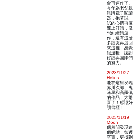
會再運作了。
今年為老父親
添購電子閱讀
器，抱著試一
試的心情再度
連上好讀，沒
想到繼續運
作，還有這麼
多讀友再度回
來這裡，感覺
很溫暖，謝謝
好讀與團隊們
的努力。
2023/11/27
Helios
能在这里发现
赤川次郎、鬼
马星和高羅佩
的作品，太驚
喜了！感謝好
讀書櫃！
2023/11/19
Moon
偶然間發現這
個網站，如獲
至寶，更找到