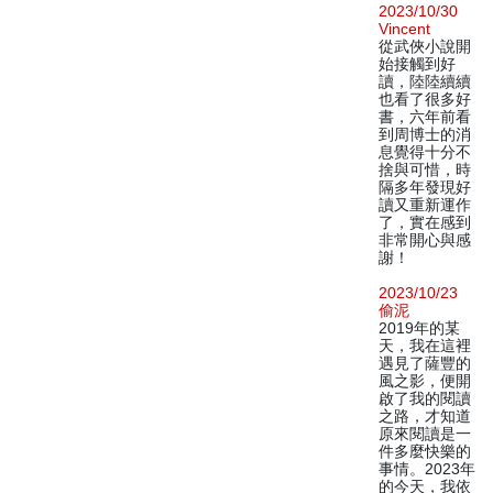
2023/10/30
Vincent
從武俠小說開
始接觸到好
讀，陸陸續續
也看了很多好
書，六年前看
到周博士的消
息覺得十分不
捨與可惜，時
隔多年發現好
讀又重新運作
了，實在感到
非常開心與感
謝！
2023/10/23
偷泥
2019年的某
天，我在這裡
遇見了薩豐的
風之影，便開
啟了我的閱讀
之路，才知道
原來閱讀是一
件多麼快樂的
事情。2023年
的今天，我依