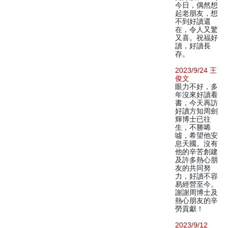
今日，偶然想
起老朋友，想
不到好讀還
在，令人又驚
又喜。祝福好
讀，好讀長
存。
2023/9/24 王
俊文
眼力不好，多
年沒來好讀看
書，今天再訪
好讀方知周劍
輝博士已往
生，不勝唏
噓，希望他安
息天國。沒有
他的辛苦創建
及許多熱心朋
友的共同努
力，好讀不容
易經營至今。
謝謝周博士及
熱心朋友的辛
勞貢獻！
2023/9/12