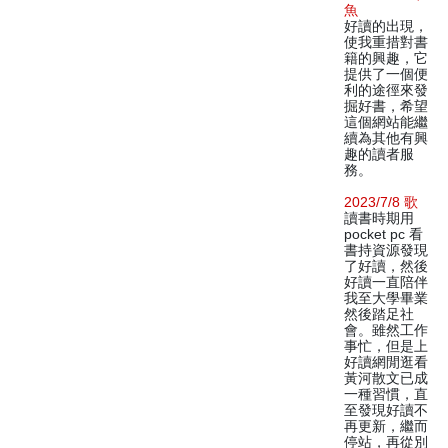
魚
好讀的出現，
使我重措對書
籍的興趣，它
提供了一個便
利的途徑來發
掘好書，希望
這個網站能繼
續為其他有興
趣的讀者服
務。
2023/7/8 歌
讀書時期用
pocket pc 看
書持資源發現
了好讀，然後
好讀一直陪伴
我至大學畢業
然後踏足社
會。雖然工作
事忙，但是上
好讀網閒逛看
黃河散文已成
一種習慣，直
至發現好讀不
再更新，繼而
停站，再從別