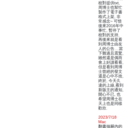
校對提供txt,
周博士也幫忙
製作了電子書
格式上架, 非
常感念~ 可惜
後來2016年中
事忙, 暫停了
校對的支持,
再後來就是看
到周博士由友
人的公告....當
下難過且震驚,
雖然還是偶而
會上好讀看看,
但是看到周博
士曾經的發文
還是心中不捨,
終於, 今天久
違的上線,看到
新版主的通知,
開心不已, 也
希望周博士在
天上也是同樣
歡欣.
2023/7/18
Mac
翻書抽屜內的