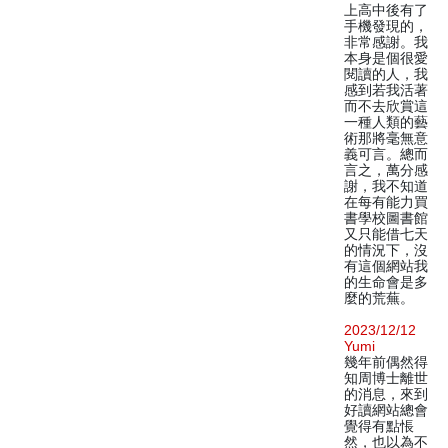
上高中後有了
手機發現的，
非常感謝。我
本身是個很愛
閱讀的人，我
感到若我活著
而不去欣賞這
一種人類的藝
術那將毫無意
義可言。總而
言之，萬分感
謝，我不知道
在每有能力買
書學校圖書館
又只能借七天
的情況下，沒
有這個網站我
的生命會是多
麼的荒蕪。
2023/12/12
Yumi
幾年前偶然得
知周博士離世
的消息，來到
好讀網站總會
覺得有點悵
然，也以為不