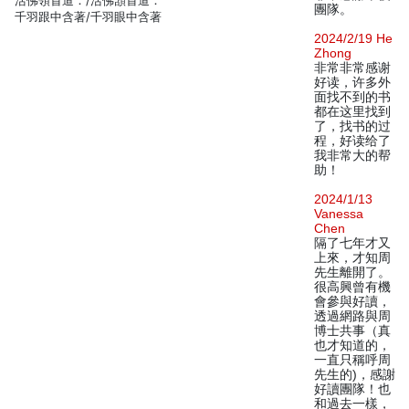
活佛領首道：/活佛頷首道：
團隊。
千羽跟中含著/千羽眼中含著
2024/2/19 He
Zhong
非常非常感谢
好读，许多外
面找不到的书
都在这里找到
了，找书的过
程，好读给了
我非常大的帮
助！
2024/1/13
Vanessa
Chen
隔了七年才又
上來，才知周
先生離開了。
很高興曾有機
會參與好讀，
透過網路與周
博士共事（真
也才知道的，
一直只稱呼周
先生的)，感謝
好讀團隊！也
和過去一樣，