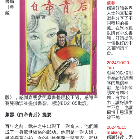
書櫃
蘇菲
《典
感謝好讀各界
藏
人士的無私奉
獻并分享了不
同種類的書
藏。在異地難
以購買中文書
籍，好讀提供
一個很好的中
文書閱讀平
台。
2024/10/20
Tao
粗暴的以信用
卡感謝好讀團
隊的無償奉
獻。懇請各位
讀友有錢出
版》，感謝嘉明參照原書整理校正過。感謝唐
錢，有力出
力，讓好讀生
賽兒勘誤並提供書影。感謝ED2105勘誤。
生不息，也讓
周博士恩澤廣
蕭瑟《白帝青后》提要
被不熄°
百年之前，武林之中出現了一對奇人，他們練
2024/9/13
成了一身驚世駭俗的武功。他們是一對夫婦，
maliang
感谢好读，无
男的喜著白衫，女的則終年穿一襲青衣，武林