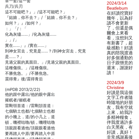
章一套/這一套
2024/3/14
兵刀/兵刃
Beatlebum
這不可能吧？』」/這不可能吧？」
在好讀挖寶好
『姑娘，你不去？」/「姑娘，你不去？」
幾年，以為好
如何？」』/如何？」
讀不會更新
了，但還是偶
：」「/：「
爾會上來看
化為灰燼……」/化為灰燼……
看，沒想到又
」」/」
有新書了，超
實在……」』/實在……」
級感動！好讀
到神女宮去，究竟是……？/到神女宮去，究竟
真的陪我渡過
是……？」
好多個通勤的
見過父親的真面目。」/見過父親的真面目。
日子跟愜意的
這種傷痕。」/這種傷痕。
週末，謝謝好
讀！
不勝焦急。」/不勝焦急。
震得青』後/震得青后
2024/3/9
Christine
(mPDB 2013/2/22)
好讀是我這個
他的跟中露出/他的眼中露出
文字工作者隨
摧眠者/催眠者
時隨地的好朋
雷剛領首道：/雷剛頷首道：
友，我有空就
七個騎土也都/七個騎士也都
上來，給我許
的小幾上，道/的小几上，道
多精神糧食，
頓，嘰裡咕嚕/頓，嘰哩咕嚕
伴我度過許多
白天黑夜，有
頂親跟看過他/頂親眼看過他
好讀，真好！
要再踏人中原/要再踏入中原
非常感謝幕後