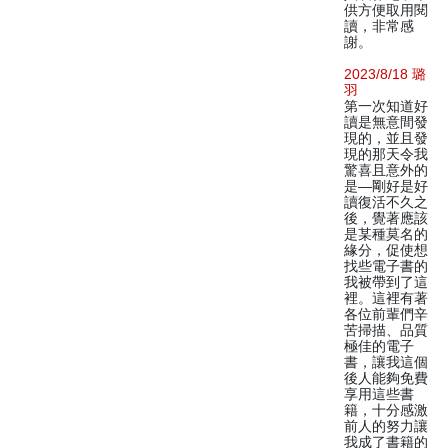
供方便取用閱
讀，非常感
謝。
2023/8/18 璐
羽
第一次知道好
讀是無意間發
現的，並且發
現的那天令我
驚喜且意外的
是—剛好是好
讀復活不久之
後，覺著應該
是某種莫名的
緣分，促使想
找些電子書的
我被帶到了這
裡。這裡有著
各位前輩們辛
苦掃描、品質
極佳的電子
書，讓我這個
後人能夠免費
享用這些書
籍，十分感激
前人的努力讓
我成了書籍的