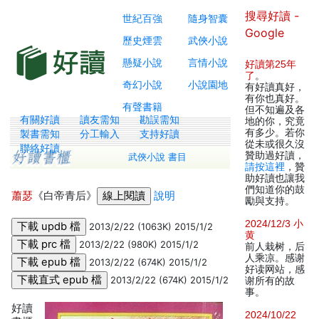
搜尋好讀 -
世紀百強
隨身智囊
Google
歷史煙雲
武俠小說
懸疑小說
言情小說
好讀第25年
了
。
奇幻小說
小說園地
有好讀真好，
有你也真好。
有聲書籍
但不知遍及各
有關好讀
讀友需知
勘誤需知
地的你，究竟
有多少。若你
製書需知
分工輸入
支持好讀
從未或很久沒
聯絡好讀
贊助過好讀，
武俠小說 書目
請按這裡
，贊
助好讀也讓我
們知道你的鼓
蕭瑟
《白帝青后》
說明
勵與支持。
2024/12/3 小
2013/2/22 (1063K) 2015/1/2
黄
2013/2/22 (980K) 2015/1/2
前人栽树，后
人乘凉。感谢
2013/2/22 (674K) 2015/1/2
好读网站，感
2013/2/22 (674K) 2015/1/2
谢所有的故
事。
好讀
2024/10/22