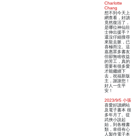
Charlotte
Chang
想不到今天上
網查看，好讀
竟然復活了，
是哪位神仙壯
士伸出援手？
還沒仔細搜尋
來龍去脈，已
喜極而泣。這
嘉惠眾多書友
但卻無啥收益
的苦工，真的
需要有很多愛
才能繼續下
去，祝福新版
主，謝謝您！
好人一生平
安！
2023/9/5 小張
喜愛好讀網站
及電子書本 很
多年月了。從
武俠小說起
始，到各種書
類，幸得有心
人製作電子本