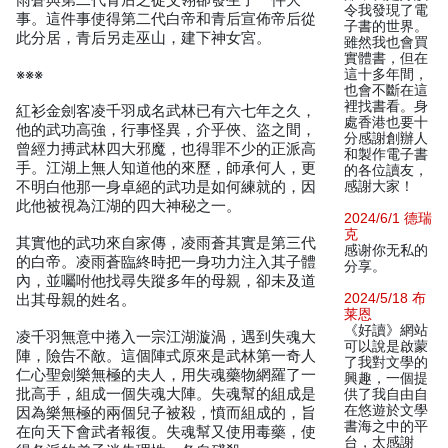
雨蒼與第二代青后之徒艾翎卻發生了一件大
令我發現了電
事。這件事使得第二代白帝和青后宣佈帝后從
子書的世界。
此分居，青后另走巫山，建下神女宮。
雖然我也會買
實體書，但在
※※※
這十多年間，
也會不斷在這
裡找書看。身
紅衫金劍客凌千羽成名武林已有六七年之久，
處香港也要十
他的武功高強，行事怪異，介乎俠、盜之間，
分感謝創辦人
曾經力搏武林四大邪魔，也得罪不少的正派高
和製作電子書
手。江湖上無人知道他的來歷，師承何人，更
的各位讀友，
不明白他那一身卓絕的武功是如何練就的，因
感謝大家！
此他被視為江湖的四大神秘之一。
2024/6/1 德瑞
克
其實他的武功來自家傳，凌雨蒼其實是第三代
感谢你无私的
的白帝。凌雨蒼臨終時把一身功力注入其子體
分享。
內，並囑咐他找尋失蹤多年的母親，卻未及道
2024/5/18 布
出其母親的姓名。
莱恩
《好讀》網站
凌千羽無意中捲入一宗江湖漩渦，遇到失魂大
可以說是啟蒙
陣，險告不敵。這個陣式原來是武林第一奇人
了我對文學的
仁心聖劍樂無極的夫人，用失魂藥物網羅了一
興趣，一個提
批高手，組成一個失魂大陣。失魂幫的組成是
供了我自由自
在悠遊於文學
因為樂無極的兩個兒子被殺，憤而組成的，旨
書海之中的平
在向天下會武者報復。失魂幫又使用毒藥，使
台，太感謝