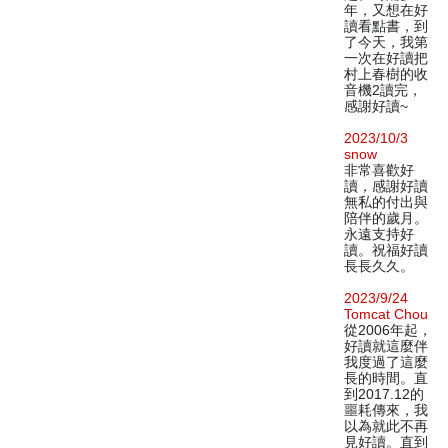
年，又想在好
讀看點書，到
了今天，我第
一次在好讀把
村上春樹的收
音機2讀完，
感謝好讀~
2023/10/3
snow
非常喜歡好
讀，感謝好讀
無私的付出與
陪伴的歲月。
永遠支持好
讀。祝福好讀
長長久久。
2023/9/24
Tomcat Chou
從2006年起，
好讀就這麼伴
我度過了這麼
長的時間。直
到2017.12的
噩耗傳來，我
以為就此不再
見好讀。直到