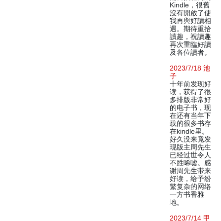
Kindle，很舊
沒有開啟了使
我再與好讀相
遇。期待重拾
讀趣，祝讀趣
再次重臨好讀
及各位讀者。
2023/7/18 池
子
十年前发现好
读，获得了很
多排版非常好
的电子书，现
在还有当年下
载的很多书存
在kindle里。
好久没来竟发
现版主周先生
已经过世令人
不胜唏嘘。感
谢周先生带来
好读，给予纷
繁复杂的网络
一方书香雅
地。
2023/7/14 甲