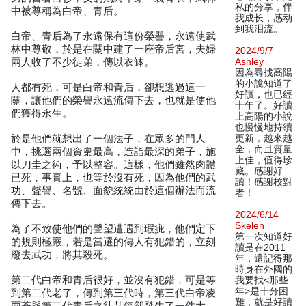
私的分享，伴
中被尊稱為白帝、青后。
我成长，感动
到我泪流。
白帝、青后為了永遠保有這份榮譽，永遠使武
林中尊敬，於是在關中建了一座帝后宮，夫婦
2024/9/7
兩人收了不少徒弟，傳以衣缽。
Ashley
因為尋找高陽
的小說知道了
人都有死，可是白帝和青后，卻想逃過這一
好讀，也已經
關，讓他們的榮譽永遠流傳下去，也就是使他
十年了。好讀
們獲得永生。
上高陽的小說
也慢慢地持續
於是他們就想出了一個法子，在眾多的門人
更新，越來越
全，而且質量
中，挑選兩個資稟最高，造詣最深的弟子，施
上佳，值得珍
以刀圭之術，予以整容。這樣，他們雖然肉體
藏。感謝好
已死，事實上，也等於沒有死，因為他們的武
讀！感謝校對
功、聲譽、名號、面貌統統由於這個辦法而流
者！
傳下去。
2024/6/14
Skelen
為了不致使他們的聲望遭遇到瑕疵，他們定下
第一次知道好
的規則極嚴，若是當選的傳人有犯錯的，立刻
讀是在2011
廢去武功，將其殺死。
年，還記得那
時身在外國的
第二代白帝和青后很好，並沒有犯錯，可是等
我要找<那些
年>是十分困
到第二代老了，傳到第三代時，第三代白帝凌
難，就是好讀