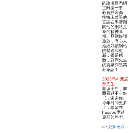
的論壇得悉網
主離世一事，
心有點哀傷，
後悔未曾跟他
言謝在學習期
間他的網站是
我的精神食
糧。見到好讀
重啟，有心人
延續好讀網站
的營運和更
新，很是感
激，對周先生
的貢獻亦致萬
分感謝！
2023/7/4 葉扁
舟先生
相识十年，前
面看过不少好
书，谢谢你。
今年时间更多
了，希望在
haodoo度过
更好的年华。
>>
更多感言