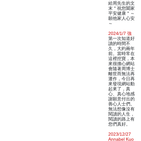
給周先生的文
末＂祝您闔家
平安健康＂～
願他家人心安
～
2024/1/7 強
第一次知道好
讀的時間不
久，大約兩年
前。當時常在
這裡挖寶，本
來很擔心網站
會隨著周博士
離世而無法再
運作，今日再
來發現網站動
起來了，真
心、真心地感
謝願意付出的
善心人士們。
無法想像沒有
閱讀的人生，
閱讀的路上有
您們真好。
2023/12/27
Annabel Kuo