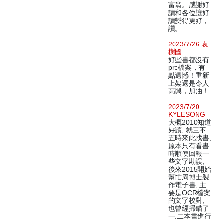
富翁。感謝好
讀和各位讓好
讀變得更好，
讚。
2023/7/26 袁
樹國
好些書都沒有
prc檔案，有
點遺憾！重新
上架還是令人
高興，加油！
2023/7/20
KYLESONG
大概2010知道
好讀, 就三不
五時來此找書,
原本只有看書
時順便回報一
些文字勘誤,
後來2015開始
幫忙周博士製
作電子書, 主
要是OCR檔案
的文字校對,
也曾經掃瞄了
一,二本書進行