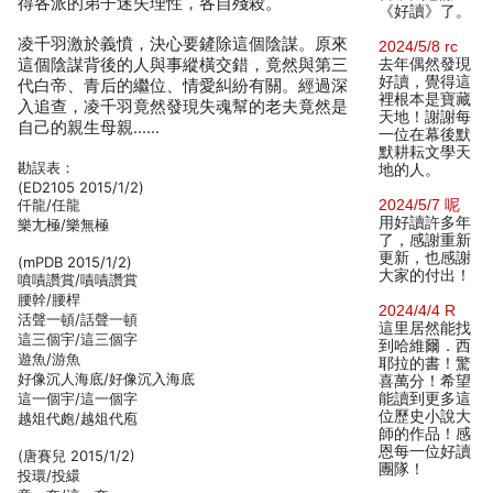
得各派的弟子迷失理性，各自殘殺。
《好讀》了。
凌千羽激於義憤，決心要鏟除這個陰謀。原來
2024/5/8 rc
這個陰謀背後的人與事縱橫交錯，竟然與第三
去年偶然發現
好讀，覺得這
代白帝、青后的繼位、情愛糾紛有關。經過深
裡根本是寶藏
入追查，凌千羽竟然發現失魂幫的老夫竟然是
天地！謝謝每
自己的親生母親……
一位在幕後默
默耕耘文學天
勘誤表：
地的人。
(ED2105 2015/1/2)
仟龍/任龍
2024/5/7 呢
用好讀許多年
樂尢極/樂無極
了，感謝重新
更新，也感謝
(mPDB 2015/1/2)
大家的付出！
噴嘖讚賞/嘖嘖讚賞
腰幹/腰桿
2024/4/4 R
活聲一頓/話聲一頓
這里居然能找
這三個宇/這三個字
到哈維爾．西
遊魚/游魚
耶拉的書！驚
好像沉人海底/好像沉入海底
喜萬分！希望
這一個宇/這一個字
能讀到更多這
位歷史小說大
越俎代皰/越俎代庖
師的作品！感
恩每一位好讀
(唐賽兒 2015/1/2)
團隊！
投環/投繯