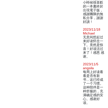
小時候很喜歡
的一本書終於
出現電子版，
感謝團隊的無
私分享，謝謝
好讀！
2023/11/18
Michael
无意间想起过
来好读怀念一
下。竟然是惊
喜！好读活过
来了！感恩 感
谢。
2023/11/5
angsila
每周上好读看
看是否有新
书，这已经成
了一个习惯。
这种陪伴是一
种舒服的，充
满确定感的安
心。感谢好
读。