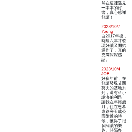
然在這裡遇見
一本本的好
書，真心感謝
好讀！
2023/10/7
Young
自2017年後，
時隔六年才發
現好讀又開始
運作了，真的
充滿深深感
謝。
2023/10/4
JOE
好多年前，在
好讀發現艾西
莫夫的基地系
列，還有科小
說海伯利昂，
讓我在年輕歲
月，住在忠孝
東路旁玉成公
園附近的時
候，獲得了很
多閱讀的樂
趣。時隔多