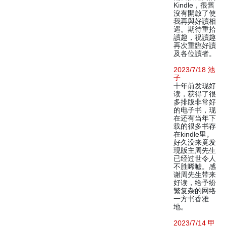
Kindle，很舊
沒有開啟了使
我再與好讀相
遇。期待重拾
讀趣，祝讀趣
再次重臨好讀
及各位讀者。
2023/7/18 池
子
十年前发现好
读，获得了很
多排版非常好
的电子书，现
在还有当年下
载的很多书存
在kindle里。
好久没来竟发
现版主周先生
已经过世令人
不胜唏嘘。感
谢周先生带来
好读，给予纷
繁复杂的网络
一方书香雅
地。
2023/7/14 甲