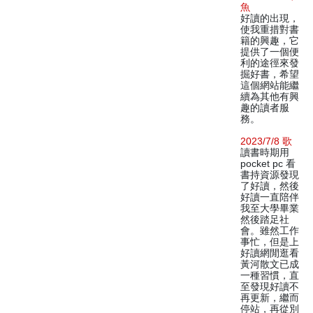
魚
好讀的出現，
使我重措對書
籍的興趣，它
提供了一個便
利的途徑來發
掘好書，希望
這個網站能繼
續為其他有興
趣的讀者服
務。
2023/7/8 歌
讀書時期用
pocket pc 看
書持資源發現
了好讀，然後
好讀一直陪伴
我至大學畢業
然後踏足社
會。雖然工作
事忙，但是上
好讀網閒逛看
黃河散文已成
一種習慣，直
至發現好讀不
再更新，繼而
停站，再從別