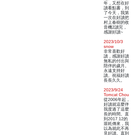
年，又想在好
讀看點書，到
了今天，我第
一次在好讀把
村上春樹的收
音機2讀完，
感謝好讀~
2023/10/3
snow
非常喜歡好
讀，感謝好讀
無私的付出與
陪伴的歲月。
永遠支持好
讀。祝福好讀
長長久久。
2023/9/24
Tomcat Chou
從2006年起，
好讀就這麼伴
我度過了這麼
長的時間。直
到2017.12的
噩耗傳來，我
以為就此不再
見好讀。直到