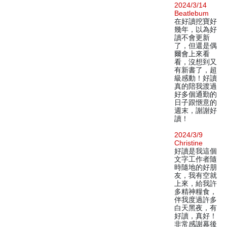
2024/3/14
Beatlebum
在好讀挖寶好
幾年，以為好
讀不會更新
了，但還是偶
爾會上來看
看，沒想到又
有新書了，超
級感動！好讀
真的陪我渡過
好多個通勤的
日子跟愜意的
週末，謝謝好
讀！
2024/3/9
Christine
好讀是我這個
文字工作者隨
時隨地的好朋
友，我有空就
上來，給我許
多精神糧食，
伴我度過許多
白天黑夜，有
好讀，真好！
非常感謝幕後