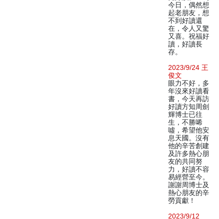
今日，偶然想
起老朋友，想
不到好讀還
在，令人又驚
又喜。祝福好
讀，好讀長
存。
2023/9/24 王
俊文
眼力不好，多
年沒來好讀看
書，今天再訪
好讀方知周劍
輝博士已往
生，不勝唏
噓，希望他安
息天國。沒有
他的辛苦創建
及許多熱心朋
友的共同努
力，好讀不容
易經營至今。
謝謝周博士及
熱心朋友的辛
勞貢獻！
2023/9/12