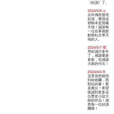
《好讀》了。
2024/5/8 rc
去年偶然發現
好讀，覺得這
裡根本是寶藏
天地！謝謝每
一位在幕後默
默耕耘文學天
地的人。
2024/5/7 呢
用好讀許多年
了，感謝重新
更新，也感謝
大家的付出！
2024/4/4 R
這里居然能找
到哈維爾．西
耶拉的書！驚
喜萬分！希望
能讀到更多這
位歷史小說大
師的作品！感
恩每一位好讀
團隊！