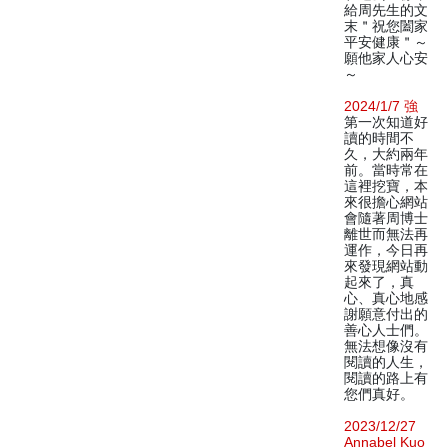
給周先生的文
末＂祝您闔家
平安健康＂～
願他家人心安
～
2024/1/7 強
第一次知道好
讀的時間不
久，大約兩年
前。當時常在
這裡挖寶，本
來很擔心網站
會隨著周博士
離世而無法再
運作，今日再
來發現網站動
起來了，真
心、真心地感
謝願意付出的
善心人士們。
無法想像沒有
閱讀的人生，
閱讀的路上有
您們真好。
2023/12/27
Annabel Kuo