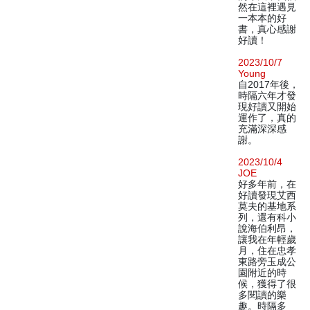
然在這裡遇見
一本本的好
書，真心感謝
好讀！
2023/10/7
Young
自2017年後，
時隔六年才發
現好讀又開始
運作了，真的
充滿深深感
謝。
2023/10/4
JOE
好多年前，在
好讀發現艾西
莫夫的基地系
列，還有科小
說海伯利昂，
讓我在年輕歲
月，住在忠孝
東路旁玉成公
園附近的時
候，獲得了很
多閱讀的樂
趣。時隔多