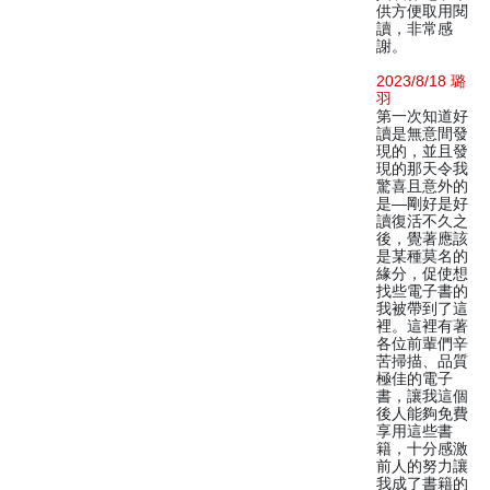
供方便取用閱
讀，非常感
謝。
2023/8/18 璐
羽
第一次知道好
讀是無意間發
現的，並且發
現的那天令我
驚喜且意外的
是—剛好是好
讀復活不久之
後，覺著應該
是某種莫名的
緣分，促使想
找些電子書的
我被帶到了這
裡。這裡有著
各位前輩們辛
苦掃描、品質
極佳的電子
書，讓我這個
後人能夠免費
享用這些書
籍，十分感激
前人的努力讓
我成了書籍的