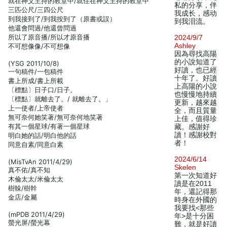
就在神父主持的教堂中/就住在神父主持的教堂中
私的分享，伴
三匹公尺/三四公尺
我成长，感动
到我接到了/到我按到了（原書或誤）
到我泪流。
他還會問過/他還曾問過
所以了原音播/所以才原音播
2024/9/7
Ashley
不可想像像/不可想像
因為尋找高陽
的小說知道了
(YSG 2011/10/8)
好讀，也已經
一句稿件/一包稿件
十年了。好讀
書上所成/書上所載
上高陽的小說
〔標點〕日子口/日子。
也慢慢地持續
〔標點〕就離去了。/ 就離去了。」
更新，越來越
上一使者/上帝使者
全，而且質量
無可奈何她笑著/無可奈何地笑著
上佳，值得珍
有其一個星球/有著一個星球
藏。感謝好
讀！感謝校對
明白她的話/明白他的話
者！
同意自素/同意白素
2024/6/14
(MisTvAn 2011/4/29)
Skelen
真不佑/真不知
第一次知道好
木倫太太/米倫太太
讀是在2011
樹榦/樹幹
年，還記得那
金店/金屬
時身在外國的
我要找<那些
(mPDB 2011/4/29)
年>是十分困
螢光屏/螢光幕
難，就是好讀