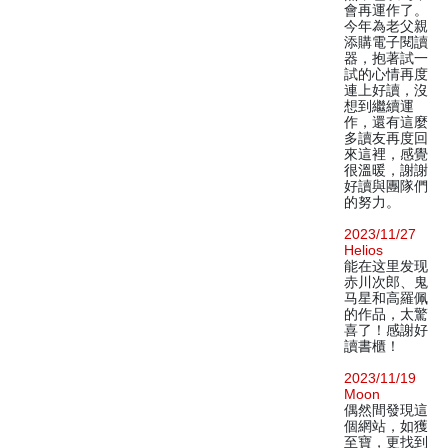
會再運作了。
今年為老父親
添購電子閱讀
器，抱著試一
試的心情再度
連上好讀，沒
想到繼續運
作，還有這麼
多讀友再度回
來這裡，感覺
很溫暖，謝謝
好讀與團隊們
的努力。
2023/11/27
Helios
能在这里发现
赤川次郎、鬼
马星和高羅佩
的作品，太驚
喜了！感謝好
讀書櫃！
2023/11/19
Moon
偶然間發現這
個網站，如獲
至寶，更找到