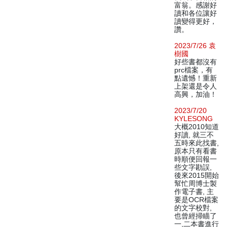
富翁。感謝好
讀和各位讓好
讀變得更好，
讚。
2023/7/26 袁
樹國
好些書都沒有
prc檔案，有
點遺憾！重新
上架還是令人
高興，加油！
2023/7/20
KYLESONG
大概2010知道
好讀, 就三不
五時來此找書,
原本只有看書
時順便回報一
些文字勘誤,
後來2015開始
幫忙周博士製
作電子書, 主
要是OCR檔案
的文字校對,
也曾經掃瞄了
一,二本書進行