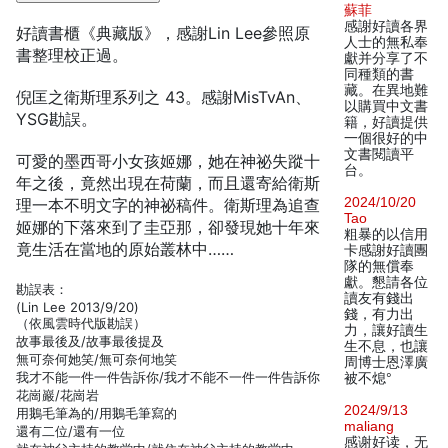
蘇菲
感謝好讀各界
好讀書櫃《典藏版》，感謝Lin Lee參照原
人士的無私奉
書整理校正過。
獻并分享了不
同種類的書
藏。在異地難
倪匡之衛斯理系列之 43。感謝MisTvAn、
以購買中文書
YSG勘誤。
籍，好讀提供
一個很好的中
文書閱讀平
可愛的墨西哥小女孩姬娜，她在神祕失蹤十
台。
年之後，竟然出現在荷蘭，而且還寄給衛斯
2024/10/20
理一本不明文字的神祕稿件。衛斯理為追查
Tao
姬娜的下落來到了圭亞那，卻發現她十年來
粗暴的以信用
竟生活在當地的原始叢林中……
卡感謝好讀團
隊的無償奉
獻。懇請各位
勘誤表：
讀友有錢出
(Lin Lee 2013/9/20)
錢，有力出
（依風雲時代版勘誤）
力，讓好讀生
故事最後及/故事最後提及
生不息，也讓
無可奈何她笑/無可奈何地笑
周博士恩澤廣
我才不能一件一件告訴你/我才不能不一件一件告訴你
被不熄°
花崗巖/花崗岩
2024/9/13
用鵝毛筆為的/用鵝毛筆寫的
maliang
還有二位/還有一位
感谢好读，无