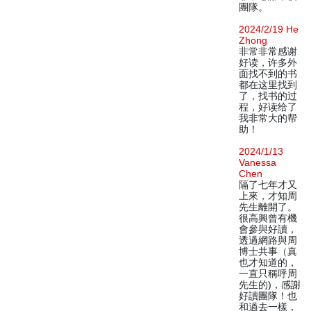
團隊。
2024/2/19 He
Zhong
非常非常感谢
好读，许多外
面找不到的书
都在这里找到
了，找书的过
程，好读给了
我非常大的帮
助！
2024/1/13
Vanessa
Chen
隔了七年才又
上來，才知周
先生離開了。
很高興曾有機
會參與好讀，
透過網路與周
博士共事（真
也才知道的，
一直只稱呼周
先生的)，感謝
好讀團隊！也
和過去一樣，