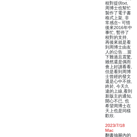
校對提供txt,
周博士也幫忙
製作了電子書
格式上架, 非
常感念~ 可惜
後來2016年中
事忙, 暫停了
校對的支持,
再後來就是看
到周博士由友
人的公告....當
下難過且震驚,
雖然還是偶而
會上好讀看看,
但是看到周博
士曾經的發文
還是心中不捨,
終於, 今天久
違的上線,看到
新版主的通知,
開心不已, 也
希望周博士在
天上也是同樣
歡欣.
2023/7/18
Mac
翻書抽屜內的