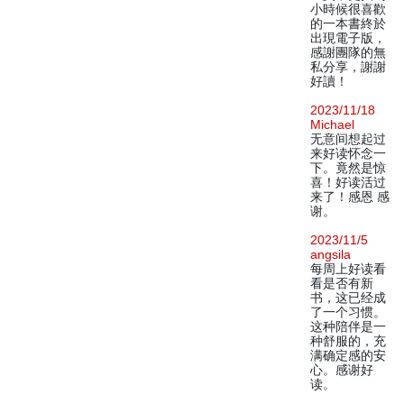
小時候很喜歡
的一本書終於
出現電子版，
感謝團隊的無
私分享，謝謝
好讀！
2023/11/18
Michael
无意间想起过
来好读怀念一
下。竟然是惊
喜！好读活过
来了！感恩 感
谢。
2023/11/5
angsila
每周上好读看
看是否有新
书，这已经成
了一个习惯。
这种陪伴是一
种舒服的，充
满确定感的安
心。感谢好
读。