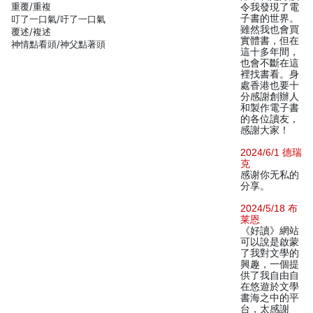
重覆/重複
令我發現了電
子書的世界。
叮了一口氣/吁了一口氣
雖然我也會買
覆述/複述
實體書，但在
神情點看頭/神父點著頭
這十多年間，
也會不斷在這
裡找書看。身
處香港也要十
分感謝創辦人
和製作電子書
的各位讀友，
感謝大家！
2024/6/1 德瑞
克
感谢你无私的
分享。
2024/5/18 布
莱恩
《好讀》網站
可以說是啟蒙
了我對文學的
興趣，一個提
供了我自由自
在悠遊於文學
書海之中的平
台，太感謝