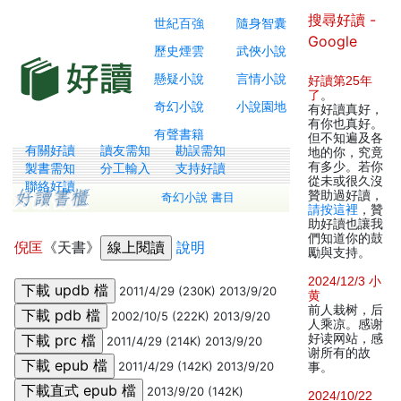
搜尋好讀 -
世紀百強
隨身智囊
Google
歷史煙雲
武俠小說
懸疑小說
言情小說
好讀第25年
了
。
奇幻小說
小說園地
有好讀真好，
有你也真好。
有聲書籍
但不知遍及各
有關好讀
讀友需知
勘誤需知
地的你，究竟
有多少。若你
製書需知
分工輸入
支持好讀
從未或很久沒
聯絡好讀
贊助過好讀，
奇幻小說 書目
請按這裡
，贊
助好讀也讓我
們知道你的鼓
倪匡
《天書》
說明
勵與支持。
2024/12/3 小
2011/4/29 (230K) 2013/9/20
黄
前人栽树，后
2002/10/5 (222K) 2013/9/20
人乘凉。感谢
好读网站，感
2011/4/29 (214K) 2013/9/20
谢所有的故
2011/4/29 (142K) 2013/9/20
事。
2013/9/20 (142K)
2024/10/22