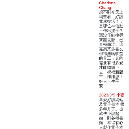
Charlotte
Chang
想不到今天上
網查看，好讀
竟然復活了，
是哪位神仙壯
士伸出援手？
還沒仔細搜尋
來龍去脈，已
喜極而泣。這
嘉惠眾多書友
但卻無啥收益
的苦工，真的
需要有很多愛
才能繼續下
去，祝福新版
主，謝謝您！
好人一生平
安！
2023/9/5 小張
喜愛好讀網站
及電子書本 很
多年月了。從
武俠小說起
始，到各種書
類，幸得有心
人製作電子本