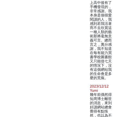
上高中後有了
手機發現的，
非常感謝。我
本身是個很愛
閱讀的人，我
感到若我活著
而不去欣賞這
一種人類的藝
術那將毫無意
義可言。總而
言之，萬分感
謝，我不知道
在每有能力買
書學校圖書館
又只能借七天
的情況下，沒
有這個網站我
的生命會是多
麼的荒蕪。
2023/12/12
Yumi
幾年前偶然得
知周博士離世
的消息，來到
好讀網站總會
覺得有點悵
然，也以為不