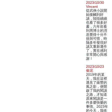
2023/10/30
Vincent
從武俠小說開
始接觸到好
讀，陸陸續續
也看了很多好
書，六年前看
到周博士的消
息覺得十分不
捨與可惜，時
隔多年發現好
讀又重新運作
了，實在感到
非常開心與感
謝！
2023/10/23
偷泥
2019年的某
天，我在這裡
遇見了薩豐的
風之影，便開
啟了我的閱讀
之路，才知道
原來閱讀是一
件多麼快樂的
事情。2023年
的今天，我依