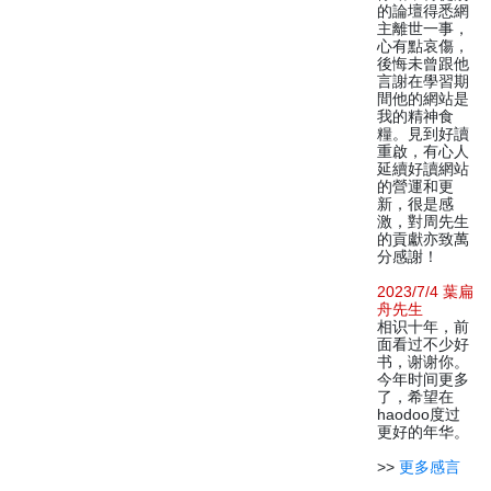
的論壇得悉網
主離世一事，
心有點哀傷，
後悔未曾跟他
言謝在學習期
間他的網站是
我的精神食
糧。見到好讀
重啟，有心人
延續好讀網站
的營運和更
新，很是感
激，對周先生
的貢獻亦致萬
分感謝！
2023/7/4 葉扁
舟先生
相识十年，前
面看过不少好
书，谢谢你。
今年时间更多
了，希望在
haodoo度过
更好的年华。
>>
更多感言