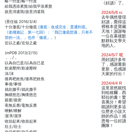
略一付度/略一忖度
《好讀》了。
給我憑添累贅/給我平添累贅
故意消遺我/故意消遣我
2024/5/8 rc
去年偶然發現
(景任福 2016/3/4)
好讀，覺得這
裡根本是寶藏
十分澈底/十分徹底
(澈底：改成完全、貫通到底。
天地！謝謝每
《老殘遊記．第一七回》：「我已澈底想過，只有不
一位在幕後默
管的一法。」也作「徹底」。)
默耕耘文學天
近以之處/近似之處
地的人。
(mPDB 2013/2/15)
2024/5/7 呢
，，/，
用好讀許多年
以為自已是/以為自己是
了，感謝重新
欺凌壓搾/欺凌壓榨
更新，也感謝
沬/沫
大家的付出！
後再杷姓焦/後再把姓焦
2024/4/4 R
事倩/事情
這里居然能找
就此撤手/就此撒手
到哈維爾．西
胸櫰慈悲/胸懷慈悲
耶拉的書！驚
親蜜/親密
喜萬分！希望
亳無反應/毫無反應
能讀到更多這
暸解/瞭解
位歷史小說大
潔凈/潔淨
師的作品！感
恩每一位好讀
收抬起來/收拾起來
團隊！
壯土/壯士
自已也頗/自己也頗