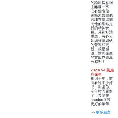
的論壇得悉網
主離世一事，
心有點哀傷，
後悔未曾跟他
言謝在學習期
間他的網站是
我的精神食
糧。見到好讀
重啟，有心人
延續好讀網站
的營運和更
新，很是感
激，對周先生
的貢獻亦致萬
分感謝！
2023/7/4 葉扁
舟先生
相识十年，前
面看过不少好
书，谢谢你。
今年时间更多
了，希望在
haodoo度过
更好的年华。
>>
更多感言