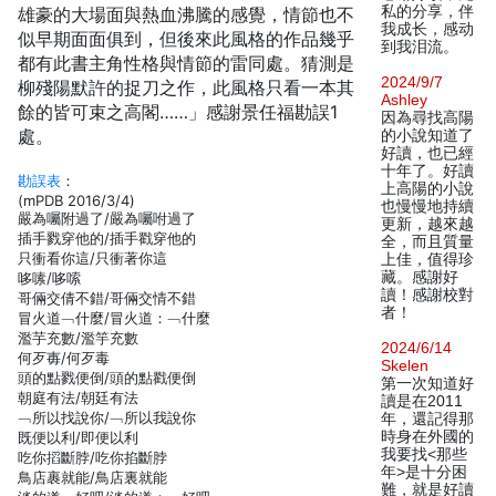
私的分享，伴
雄豪的大場面與熱血沸騰的感覺，情節也不
我成长，感动
似早期面面俱到，但後來此風格的作品幾乎
到我泪流。
都有此書主角性格與情節的雷同處。猜測是
2024/9/7
柳殘陽默許的捉刀之作，此風格只看一本其
Ashley
餘的皆可束之高閣……」感謝景任福勘誤1
因為尋找高陽
處。
的小說知道了
好讀，也已經
十年了。好讀
勘誤表
：
上高陽的小說
(mPDB 2016/3/4)
也慢慢地持續
嚴為囑附過了/嚴為囑咐過了
更新，越來越
插手戮穿他的/插手戳穿他的
全，而且質量
只衝看你這/只衝著你這
上佳，值得珍
藏。感謝好
哆嗉/哆嗦
讀！感謝校對
哥倆交倩不錯/哥倆交情不錯
者！
冒火道﹁什麼/冒火道：﹁什麼
濫芋充數/濫竽充數
2024/6/14
何歹毐/何歹毒
Skelen
頭的點戮便倒/頭的點戳便倒
第一次知道好
朝庭有法/朝廷有法
讀是在2011
﹁所以找說你/﹁所以我說你
年，還記得那
時身在外國的
既便以利/即便以利
我要找<那些
吃你搯斷脖/吃你掐斷脖
年>是十分困
鳥店裹就能/鳥店裏就能
難，就是好讀