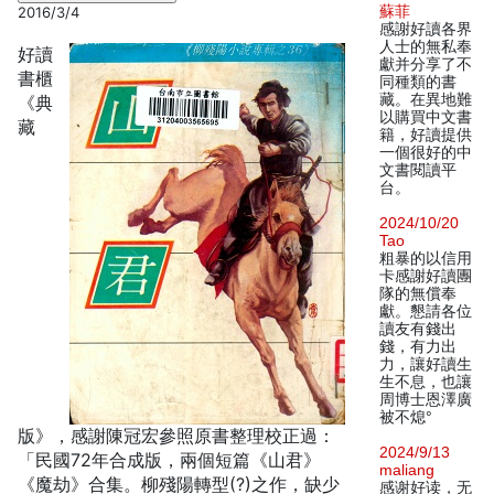
蘇菲
2016/3/4
感謝好讀各界
人士的無私奉
好讀
獻并分享了不
書櫃
同種類的書
藏。在異地難
《典
以購買中文書
藏
籍，好讀提供
一個很好的中
文書閱讀平
台。
2024/10/20
Tao
粗暴的以信用
卡感謝好讀團
隊的無償奉
獻。懇請各位
讀友有錢出
錢，有力出
力，讓好讀生
生不息，也讓
周博士恩澤廣
被不熄°
版》，感謝陳冠宏參照原書整理校正過：
2024/9/13
「民國72年合成版，兩個短篇《山君》
maliang
《魔劫》合集。柳殘陽轉型(?)之作，缺少
感谢好读，无