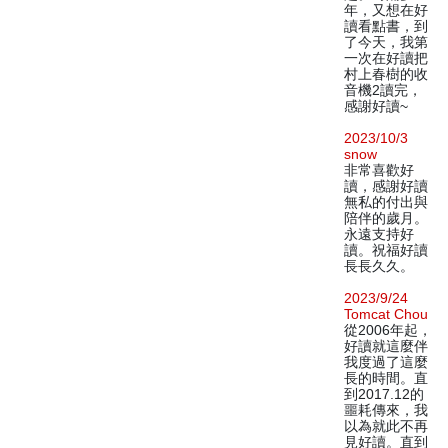
年，又想在好
讀看點書，到
了今天，我第
一次在好讀把
村上春樹的收
音機2讀完，
感謝好讀~
2023/10/3
snow
非常喜歡好
讀，感謝好讀
無私的付出與
陪伴的歲月。
永遠支持好
讀。祝福好讀
長長久久。
2023/9/24
Tomcat Chou
從2006年起，
好讀就這麼伴
我度過了這麼
長的時間。直
到2017.12的
噩耗傳來，我
以為就此不再
見好讀。直到