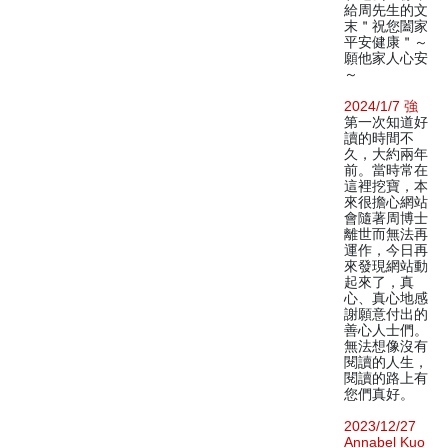
給周先生的文
末＂祝您闔家
平安健康＂～
願他家人心安
～
2024/1/7 強
第一次知道好
讀的時間不
久，大約兩年
前。當時常在
這裡挖寶，本
來很擔心網站
會隨著周博士
離世而無法再
運作，今日再
來發現網站動
起來了，真
心、真心地感
謝願意付出的
善心人士們。
無法想像沒有
閱讀的人生，
閱讀的路上有
您們真好。
2023/12/27
Annabel Kuo