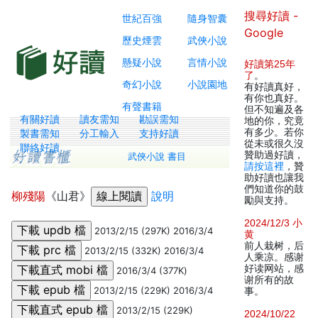
搜尋好讀 -
世紀百強
隨身智囊
Google
歷史煙雲
武俠小說
懸疑小說
言情小說
好讀第25年
了
。
奇幻小說
小說園地
有好讀真好，
有你也真好。
有聲書籍
但不知遍及各
有關好讀
讀友需知
勘誤需知
地的你，究竟
有多少。若你
製書需知
分工輸入
支持好讀
從未或很久沒
聯絡好讀
贊助過好讀，
武俠小說 書目
請按這裡
，贊
助好讀也讓我
們知道你的鼓
柳殘陽
《山君》
說明
勵與支持。
2024/12/3 小
2013/2/15 (297K) 2016/3/4
黄
前人栽树，后
2013/2/15 (332K) 2016/3/4
人乘凉。感谢
好读网站，感
2016/3/4 (377K)
谢所有的故
2013/2/15 (229K) 2016/3/4
事。
2013/2/15 (229K)
2024/10/22