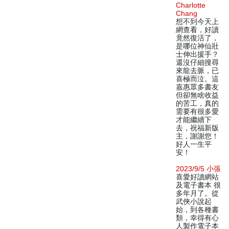
Charlotte
Chang
想不到今天上
網查看，好讀
竟然復活了，
是哪位神仙壯
士伸出援手？
還沒仔細搜尋
來龍去脈，已
喜極而泣。這
嘉惠眾多書友
但卻無啥收益
的苦工，真的
需要有很多愛
才能繼續下
去，祝福新版
主，謝謝您！
好人一生平
安！
2023/9/5 小張
喜愛好讀網站
及電子書本 很
多年月了。從
武俠小說起
始，到各種書
類，幸得有心
人製作電子本