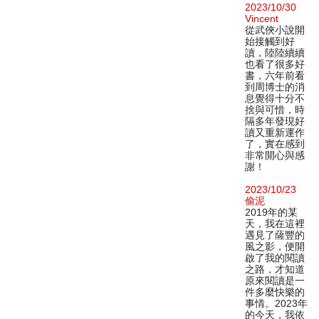
2023/10/30
Vincent
從武俠小說開
始接觸到好
讀，陸陸續續
也看了很多好
書，六年前看
到周博士的消
息覺得十分不
捨與可惜，時
隔多年發現好
讀又重新運作
了，實在感到
非常開心與感
謝！
2023/10/23
偷泥
2019年的某
天，我在這裡
遇見了薩豐的
風之影，便開
啟了我的閱讀
之路，才知道
原來閱讀是一
件多麼快樂的
事情。2023年
的今天，我依