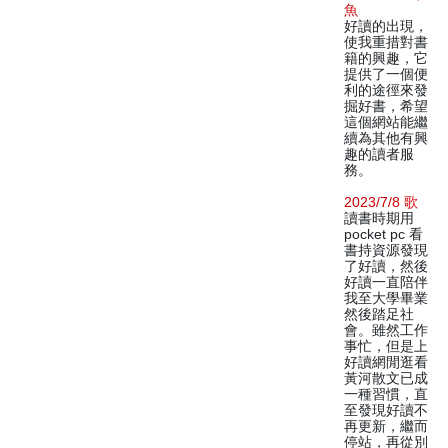
魚
好讀的出現，
使我重措對書
籍的興趣，它
提供了一個便
利的途徑來發
掘好書，希望
這個網站能繼
續為其他有興
趣的讀者服
務。
2023/7/8 歌
讀書時期用
pocket pc 看
書持資源發現
了好讀，然後
好讀一直陪伴
我至大學畢業
然後踏足社
會。雖然工作
事忙，但是上
好讀網閒逛看
黃河散文已成
一種習慣，直
至發現好讀不
再更新，繼而
停站，再從別