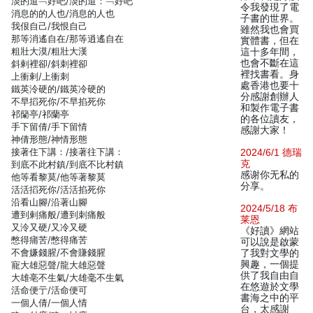
淡的道﹁好吧/淡的道：﹁好吧
令我發現了電
消息的的人也/消息的人也
子書的世界。
我佷自己/我恨自己
雖然我也會買
那等消遙自在/那等逍遙自在
實體書，但在
粗壯大漠/粗壯大漢
這十多年間，
也會不斷在這
斜剌裡卻/斜刺裡卻
裡找書看。身
上衝剌/上衝刺
處香港也要十
鐵英泠硬的/鐵英冷硬的
分感謝創辦人
不早搯死你/不早掐死你
和製作電子書
祁籣亭/祁蘭亭
的各位讀友，
手下留倩/手下留情
感謝大家！
神倩形態/神情形態
接著住下講：/接著往下講：
2024/6/1 德瑞
克
到底不此村鎮/到底不比村鎮
感谢你无私的
他等看黎莫/他等著黎莫
分享。
活活搯死你/活活掐死你
沿看山腳/沿著山腳
2024/5/18 布
遭到剌痛般/遭到刺痛般
莱恩
又泠又硬/又冷又硬
《好讀》網站
憋得痡苦/憋得痛苦
可以說是啟蒙
不會嫌錢腥/不會賺錢腥
了我對文學的
興趣，一個提
寵大雄惡聲/龍大雄惡聲
供了我自由自
大雄亳不生氣/大雄毫不生氣
在悠遊於文學
活命便亍/活命便可
書海之中的平
一個人倩/一個人情
台，太感謝