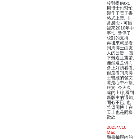
校對提供txt,
周博士也幫忙
製作了電子書
格式上架, 非
常感念~ 可惜
後來2016年中
事忙, 暫停了
校對的支持,
再後來就是看
到周博士由友
人的公告....當
下難過且震驚,
雖然還是偶而
會上好讀看看,
但是看到周博
士曾經的發文
還是心中不捨,
終於, 今天久
違的上線,看到
新版主的通知,
開心不已, 也
希望周博士在
天上也是同樣
歡欣.
2023/7/18
Mac
翻書抽屜內的