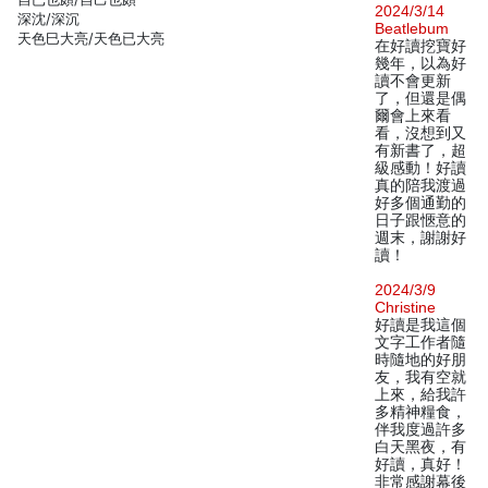
2024/3/14
深沈/深沉
Beatlebum
天色巳大亮/天色已大亮
在好讀挖寶好
幾年，以為好
讀不會更新
了，但還是偶
爾會上來看
看，沒想到又
有新書了，超
級感動！好讀
真的陪我渡過
好多個通勤的
日子跟愜意的
週末，謝謝好
讀！
2024/3/9
Christine
好讀是我這個
文字工作者隨
時隨地的好朋
友，我有空就
上來，給我許
多精神糧食，
伴我度過許多
白天黑夜，有
好讀，真好！
非常感謝幕後