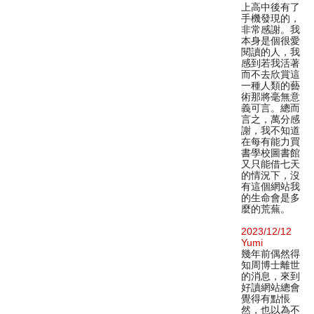
上高中後有了
手機發現的，
非常感謝。我
本身是個很愛
閱讀的人，我
感到若我活著
而不去欣賞這
一種人類的藝
術那將毫無意
義可言。總而
言之，萬分感
謝，我不知道
在每有能力買
書學校圖書館
又只能借七天
的情況下，沒
有這個網站我
的生命會是多
麼的荒蕪。
2023/12/12
Yumi
幾年前偶然得
知周博士離世
的消息，來到
好讀網站總會
覺得有點悵
然，也以為不