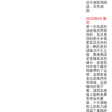
供方便取用閱
讀，非常感
謝。
2023/8/18 璐
羽
第一次知道好
讀是無意間發
現的，並且發
現的那天令我
驚喜且意外的
是—剛好是好
讀復活不久之
後，覺著應該
是某種莫名的
緣分，促使想
找些電子書的
我被帶到了這
裡。這裡有著
各位前輩們辛
苦掃描、品質
極佳的電子
書，讓我這個
後人能夠免費
享用這些書
籍，十分感激
前人的努力讓
我成了書籍的