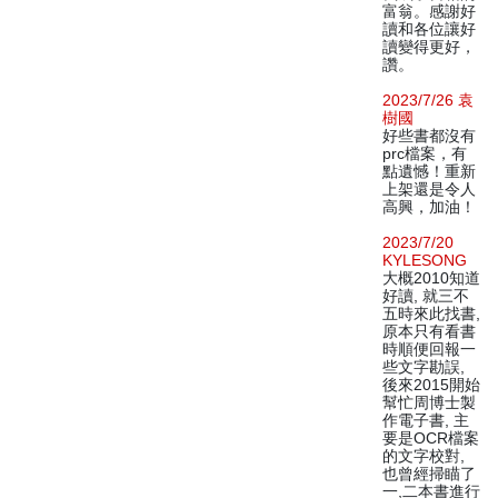
富翁。感謝好
讀和各位讓好
讀變得更好，
讚。
2023/7/26 袁
樹國
好些書都沒有
prc檔案，有
點遺憾！重新
上架還是令人
高興，加油！
2023/7/20
KYLESONG
大概2010知道
好讀, 就三不
五時來此找書,
原本只有看書
時順便回報一
些文字勘誤,
後來2015開始
幫忙周博士製
作電子書, 主
要是OCR檔案
的文字校對,
也曾經掃瞄了
一,二本書進行