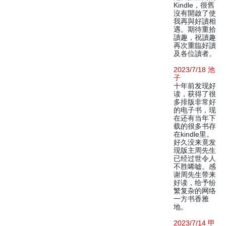
Kindle，很舊
沒有開啟了使
我再與好讀相
遇。期待重拾
讀趣，祝讀趣
再次重臨好讀
及各位讀者。
2023/7/18 池
子
十年前发现好
读，获得了很
多排版非常好
的电子书，现
在还有当年下
载的很多书存
在kindle里。
好久没来竟发
现版主周先生
已经过世令人
不胜唏嘘。感
谢周先生带来
好读，给予纷
繁复杂的网络
一方书香雅
地。
2023/7/14 甲