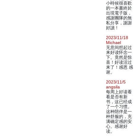
小時候很喜歡
的一本書終於
出現電子版，
感謝團隊的無
私分享，謝謝
好讀！
2023/11/18
Michael
无意间想起过
来好读怀念一
下。竟然是惊
喜！好读活过
来了！感恩 感
谢。
2023/11/5
angsila
每周上好读看
看是否有新
书，这已经成
了一个习惯。
这种陪伴是一
种舒服的，充
满确定感的安
心。感谢好
读。