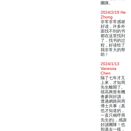
團隊。
2024/2/19 He
Zhong
非常非常感谢
好读，许多外
面找不到的书
都在这里找到
了，找书的过
程，好读给了
我非常大的帮
助！
2024/1/13
Vanessa
Chen
隔了七年才又
上來，才知周
先生離開了。
很高興曾有機
會參與好讀，
透過網路與周
博士共事（真
也才知道的，
一直只稱呼周
先生的)，感謝
好讀團隊！也
和過去一樣，