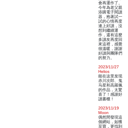
會再運作了。
今年為老父親
添購電子閱讀
器，抱著試一
試的心情再度
連上好讀，沒
想到繼續運
作，還有這麼
多讀友再度回
來這裡，感覺
很溫暖，謝謝
好讀與團隊們
的努力。
2023/11/27
Helios
能在这里发现
赤川次郎、鬼
马星和高羅佩
的作品，太驚
喜了！感謝好
讀書櫃！
2023/11/19
Moon
偶然間發現這
個網站，如獲
至寶，更找到