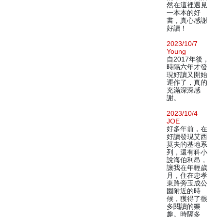
然在這裡遇見
一本本的好
書，真心感謝
好讀！
2023/10/7
Young
自2017年後，
時隔六年才發
現好讀又開始
運作了，真的
充滿深深感
謝。
2023/10/4
JOE
好多年前，在
好讀發現艾西
莫夫的基地系
列，還有科小
說海伯利昂，
讓我在年輕歲
月，住在忠孝
東路旁玉成公
園附近的時
候，獲得了很
多閱讀的樂
趣。時隔多