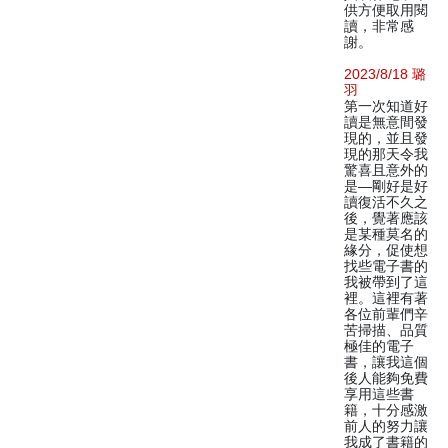
供方便取用閱
讀，非常感
謝。
2023/8/18 璐
羽
第一次知道好
讀是無意間發
現的，並且發
現的那天令我
驚喜且意外的
是—剛好是好
讀復活不久之
後，覺著應該
是某種莫名的
緣分，促使想
找些電子書的
我被帶到了這
裡。這裡有著
各位前輩們辛
苦掃描、品質
極佳的電子
書，讓我這個
後人能夠免費
享用這些書
籍，十分感激
前人的努力讓
我成了書籍的