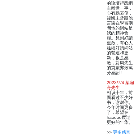
的論壇得悉網
主離世一事，
心有點哀傷，
後悔未曾跟他
言謝在學習期
間他的網站是
我的精神食
糧。見到好讀
重啟，有心人
延續好讀網站
的營運和更
新，很是感
激，對周先生
的貢獻亦致萬
分感謝！
2023/7/4 葉扁
舟先生
相识十年，前
面看过不少好
书，谢谢你。
今年时间更多
了，希望在
haodoo度过
更好的年华。
>>
更多感言