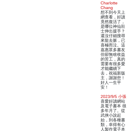
Charlotte
Chang
想不到今天上
網查看，好讀
竟然復活了，
是哪位神仙壯
士伸出援手？
還沒仔細搜尋
來龍去脈，已
喜極而泣。這
嘉惠眾多書友
但卻無啥收益
的苦工，真的
需要有很多愛
才能繼續下
去，祝福新版
主，謝謝您！
好人一生平
安！
2023/9/5 小張
喜愛好讀網站
及電子書本 很
多年月了。從
武俠小說起
始，到各種書
類，幸得有心
人製作電子本