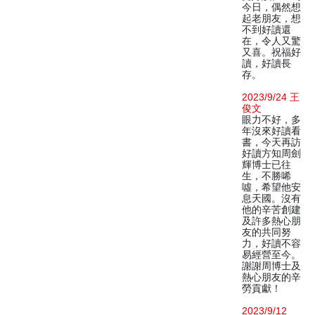
今日，偶然想
起老朋友，想
不到好讀還
在，令人又驚
又喜。祝福好
讀，好讀長
存。
2023/9/24 王
俊文
眼力不好，多
年沒來好讀看
書，今天再訪
好讀方知周劍
輝博士已往
生，不勝唏
噓，希望他安
息天國。沒有
他的辛苦創建
及許多熱心朋
友的共同努
力，好讀不容
易經營至今。
謝謝周博士及
熱心朋友的辛
勞貢獻！
2023/9/12