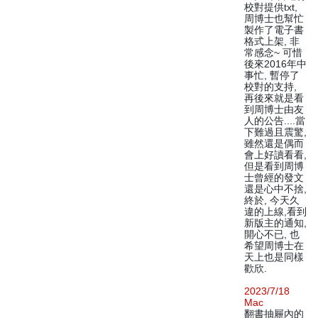
校對提供txt,
周博士也幫忙
製作了電子書
格式上架, 非
常感念~ 可惜
後來2016年中
事忙, 暫停了
校對的支持,
再後來就是看
到周博士由友
人的公告....當
下難過且震驚,
雖然還是偶而
會上好讀看看,
但是看到周博
士曾經的發文
還是心中不捨,
終於, 今天久
違的上線,看到
新版主的通知,
開心不已, 也
希望周博士在
天上也是同樣
歡欣.
2023/7/18
Mac
翻書抽屜內的