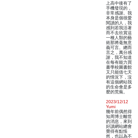
上高中後有了
手機發現的，
非常感謝。我
本身是個很愛
閱讀的人，我
感到若我活著
而不去欣賞這
一種人類的藝
術那將毫無意
義可言。總而
言之，萬分感
謝，我不知道
在每有能力買
書學校圖書館
又只能借七天
的情況下，沒
有這個網站我
的生命會是多
麼的荒蕪。
2023/12/12
Yumi
幾年前偶然得
知周博士離世
的消息，來到
好讀網站總會
覺得有點悵
然，也以為不