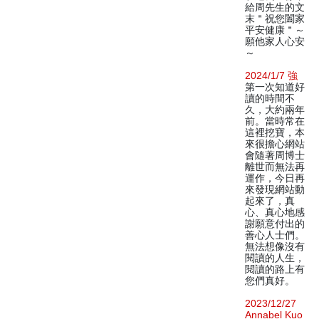
給周先生的文
末＂祝您闔家
平安健康＂～
願他家人心安
～
2024/1/7 強
第一次知道好
讀的時間不
久，大約兩年
前。當時常在
這裡挖寶，本
來很擔心網站
會隨著周博士
離世而無法再
運作，今日再
來發現網站動
起來了，真
心、真心地感
謝願意付出的
善心人士們。
無法想像沒有
閱讀的人生，
閱讀的路上有
您們真好。
2023/12/27
Annabel Kuo