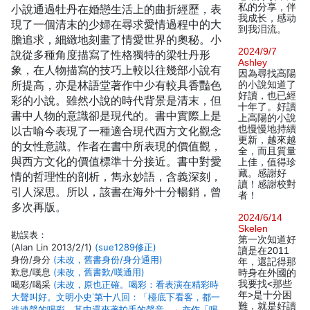
私的分享，伴
小說通過牡丹在婚戀生活上的曲折經歷，表
我成长，感动
現了一個清末的少婦在尋求愛情過程中的大
到我泪流。
膽追求，細緻地刻畫了情愛世界的奧秘。小
2024/9/7
說從多種角度描寫了性格獨特的梁牡丹形
Ashley
象，在人物描寫的技巧上較以往幾部小說有
因為尋找高陽
所提高，亦是林語堂著作中少有較具香豔色
的小說知道了
好讀，也已經
彩的小說。雖然小說的時代背景是清末，但
十年了。好讀
書中人物的意識卻是現代的。書中實際上是
上高陽的小說
也慢慢地持續
以古喻今表現了一種適合現代西方文化觀念
更新，越來越
的女性意識。作者在書中所表現的價值觀，
全，而且質量
與西方文化的價值標準十分接近。書中對愛
上佳，值得珍
藏。感謝好
情的哲理性的剖析，雋永妙語，含義深刻，
讀！感謝校對
引人深思。所以，該書在海外十分暢銷，曾
者！
多次再版。
2024/6/14
Skelen
勘誤表：
第一次知道好
(Alan Lin 2013/2/1)
(sue1289修正)
讀是在2011
身份/身分
(未改，舊書身份/身分通用)
年，還記得那
歎息/嘆息
(未改，舊書歎/嘆通用)
時身在外國的
我要找<那些
喝彩/喝采
(未改，原也正確。喝彩：看表演在精彩時
年>是十分困
大聲叫好。文明小史˙第十八回：「檯底下看客，都一
難，就是好讀
迭連聲的喝彩，其中還夾著拍手的聲音。」亦作「喝