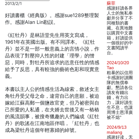
蘇菲
2013/2/1
感謝好讀各界
人士的無私奉
好讀書櫃《經典版》。感謝sue1289整理製
獻并分享了不
作。感謝Alan Lin勘誤。
同種類的書
藏。在異地難
以購買中文書
《紅牡丹》是林語堂先生用英文寫成，
籍，好讀提供
1961年在英國出版。有不同譯本。《紅牡
一個很好的中
文書閱讀平
丹》並不是一部一般意義上的言情小說，作
台。
品表現了對壓抑人性的封建「理學」的憎
惡，同時，對牡丹所追求的恣意任性的情感
2024/10/20
Tao
給予了反思，具有較強的藝術色彩和現實意
粗暴的以信用
義。
卡感謝好讀團
隊的無償奉
獻。懇請各位
本書以主人公的情感生活為線索，敘述女主
讀友有錢出
角牡丹受父母之命，違背自己的意願，被迫
錢，有力出
嫁給江蘇高郵一個鹽政官吏，但乃祕密與自
力，讓好讀生
生不息，也讓
己所愛的人私通，在夫婿去世後又有一樁樁
周博士恩澤廣
的風流韻事，被搜奇獵趣的人們編成《紅牡
被不熄°
丹》的歌謠在江南地區伴唱，「紅牡丹」也
2024/9/13
成為梁牡丹這個年輕寡婦的綽號。
maliang
感谢好读，无