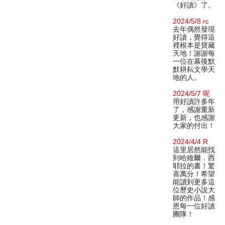
《好讀》了。
2024/5/8 rc
去年偶然發現
好讀，覺得這
裡根本是寶藏
天地！謝謝每
一位在幕後默
默耕耘文學天
地的人。
2024/5/7 呢
用好讀許多年
了，感謝重新
更新，也感謝
大家的付出！
2024/4/4 R
這里居然能找
到哈維爾．西
耶拉的書！驚
喜萬分！希望
能讀到更多這
位歷史小說大
師的作品！感
恩每一位好讀
團隊！