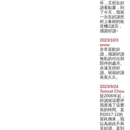
年，又想在好
讀看點書，到
了今天，我第
一次在好讀把
村上春樹的收
音機2讀完，
感謝好讀~
2023/10/3
snow
非常喜歡好
讀，感謝好讀
無私的付出與
陪伴的歲月。
永遠支持好
讀。祝福好讀
長長久久。
2023/9/24
Tomcat Chou
從2006年起，
好讀就這麼伴
我度過了這麼
長的時間。直
到2017.12的
噩耗傳來，我
以為就此不再
見好讀。直到