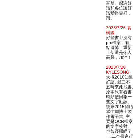
富翁。感謝好
讀和各位讓好
讀變得更好，
讚。
2023/7/26 袁
樹國
好些書都沒有
prc檔案，有
點遺憾！重新
上架還是令人
高興，加油！
2023/7/20
KYLESONG
大概2010知道
好讀, 就三不
五時來此找書,
原本只有看書
時順便回報一
些文字勘誤,
後來2015開始
幫忙周博士製
作電子書, 主
要是OCR檔案
的文字校對,
也曾經掃瞄了
一,二本書進行