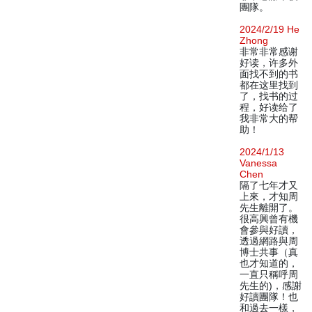
團隊。
2024/2/19 He
Zhong
非常非常感谢
好读，许多外
面找不到的书
都在这里找到
了，找书的过
程，好读给了
我非常大的帮
助！
2024/1/13
Vanessa
Chen
隔了七年才又
上來，才知周
先生離開了。
很高興曾有機
會參與好讀，
透過網路與周
博士共事（真
也才知道的，
一直只稱呼周
先生的)，感謝
好讀團隊！也
和過去一樣，