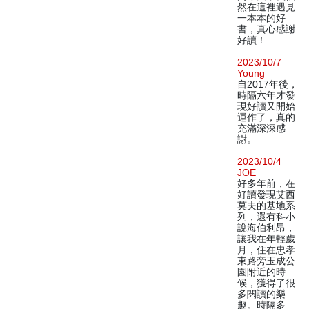
然在這裡遇見
一本本的好
書，真心感謝
好讀！
2023/10/7
Young
自2017年後，
時隔六年才發
現好讀又開始
運作了，真的
充滿深深感
謝。
2023/10/4
JOE
好多年前，在
好讀發現艾西
莫夫的基地系
列，還有科小
說海伯利昂，
讓我在年輕歲
月，住在忠孝
東路旁玉成公
園附近的時
候，獲得了很
多閱讀的樂
趣。時隔多