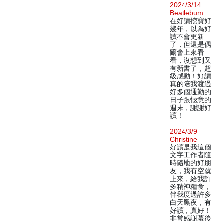
2024/3/14
Beatlebum
在好讀挖寶好
幾年，以為好
讀不會更新
了，但還是偶
爾會上來看
看，沒想到又
有新書了，超
級感動！好讀
真的陪我渡過
好多個通勤的
日子跟愜意的
週末，謝謝好
讀！
2024/3/9
Christine
好讀是我這個
文字工作者隨
時隨地的好朋
友，我有空就
上來，給我許
多精神糧食，
伴我度過許多
白天黑夜，有
好讀，真好！
非常感謝幕後