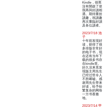
Kindle，很舊
沒有開啟了使
我再與好讀相
遇。期待重拾
讀趣，祝讀趣
再次重臨好讀
及各位讀者。
2023/7/18 池
子
十年前发现好
读，获得了很
多排版非常好
的电子书，现
在还有当年下
载的很多书存
在kindle里。
好久没来竟发
现版主周先生
已经过世令人
不胜唏嘘。感
谢周先生带来
好读，给予纷
繁复杂的网络
一方书香雅
地。
2023/7/14 甲