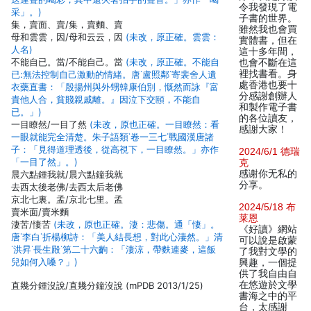
令我發現了電
采」。)
子書的世界。
集，賣面、賣/集，賣麵、賣
雖然我也會買
母和雲雲，因/母和云云，因
(未改，原正確。雲雲：
實體書，但在
人名)
這十多年間，
不能自已。當/不能自己。當
(未改，原正確。不能自
也會不斷在這
裡找書看。身
已:無法控制自己激動的情緒。唐˙盧照鄰˙寄裴舍人遺
處香港也要十
衣藥直書：「殷揚州與外甥韓康伯別，慨然而詠『富
分感謝創辦人
貴他人合，貧賤親戚離。』因泣下交頤，不能自
和製作電子書
已。」)
的各位讀友，
一目瞭然/一目了然
(未改，原也正確。一目瞭然：看
感謝大家！
一眼就能完全清楚。朱子語類˙卷一三七˙戰國漢唐諸
子：「見得道理透後，從高視下，一目瞭然。」亦作
2024/6/1 德瑞
「一目了然」。)
克
感谢你无私的
晨六點鍾我就/晨六點鐘我就
分享。
去西太後老佛/去西太后老佛
京北七裏。孟/京北七里。孟
2024/5/18 布
賣米面/賣米麵
莱恩
淒苦/悽苦
(未改，原也正確。淒：悲傷。通「悽」。
《好讀》網站
唐˙李白˙折楊柳詩：「美人結長想，對此心淒然。」清
可以說是啟蒙
˙洪昇˙長生殿˙第二十六齣：「淒涼，帶麩連麥，這飯
了我對文學的
兒如何入嗓？」)
興趣，一個提
供了我自由自
在悠遊於文學
直幾分鍾沒說/直幾分鐘沒說 (mPDB 2013/1/25)
書海之中的平
台，太感謝