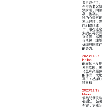
會再運作了。
今年為老父親
添購電子閱讀
器，抱著試一
試的心情再度
連上好讀，沒
想到繼續運
作，還有這麼
多讀友再度回
來這裡，感覺
很溫暖，謝謝
好讀與團隊們
的努力。
2023/11/27
Helios
能在这里发现
赤川次郎、鬼
马星和高羅佩
的作品，太驚
喜了！感謝好
讀書櫃！
2023/11/19
Moon
偶然間發現這
個網站，如獲
至寶，更找到