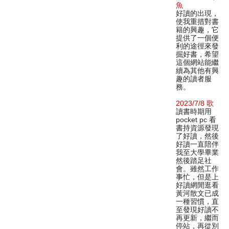
魚
好讀的出現，
使我重措對書
籍的興趣，它
提供了一個便
利的途徑來發
掘好書，希望
這個網站能繼
續為其他有興
趣的讀者服
務。
2023/7/8 歌
讀書時期用
pocket pc 看
書持資源發現
了好讀，然後
好讀一直陪伴
我至大學畢業
然後踏足社
會。雖然工作
事忙，但是上
好讀網閒逛看
黃河散文已成
一種習慣，直
至發現好讀不
再更新，繼而
停站，再從別