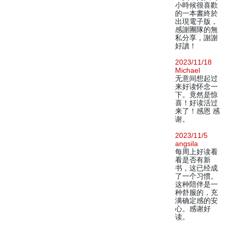
小時候很喜歡
的一本書終於
出現電子版，
感謝團隊的無
私分享，謝謝
好讀！
2023/11/18
Michael
无意间想起过
来好读怀念一
下。竟然是惊
喜！好读活过
来了！感恩 感
谢。
2023/11/5
angsila
每周上好读看
看是否有新
书，这已经成
了一个习惯。
这种陪伴是一
种舒服的，充
满确定感的安
心。感谢好
读。