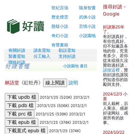
搜尋好讀 -
世紀百強
隨身智囊
Google
歷史煙雲
武俠小說
懸疑小說
言情小說
好讀第25年
了
。
奇幻小說
小說園地
有好讀真好，
有你也真好。
有聲書籍
但不知遍及各
有關好讀
讀友需知
勘誤需知
地的你，究竟
有多少。若你
製書需知
分工輸入
支持好讀
從未或很久沒
聯絡好讀
贊助過好讀，
小說園地 書目
請按這裡
，贊
助好讀也讓我
們知道你的鼓
林語堂
《紅牡丹》
說明
勵與支持。
2024/12/3 小
2013/1/25 (520K) 2013/2/1
黄
前人栽树，后
2013/1/25 (506K) 2013/2/1
人乘凉。感谢
好读网站，感
2013/1/25 (539K) 2013/2/1
谢所有的故
2013/1/25 (374K) 2013/2/1
事。
2013/1/25 (374K)
2024/10/22