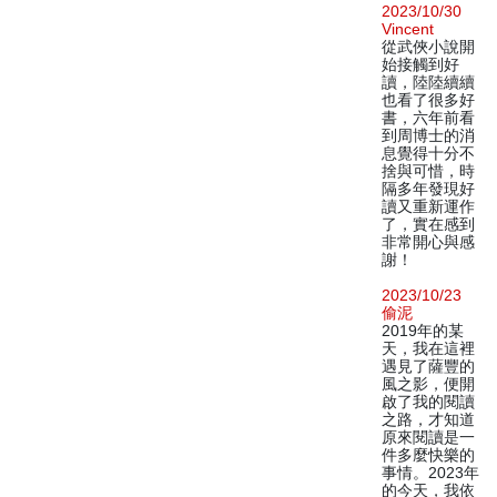
2023/10/30
Vincent
從武俠小說開
始接觸到好
讀，陸陸續續
也看了很多好
書，六年前看
到周博士的消
息覺得十分不
捨與可惜，時
隔多年發現好
讀又重新運作
了，實在感到
非常開心與感
謝！
2023/10/23
偷泥
2019年的某
天，我在這裡
遇見了薩豐的
風之影，便開
啟了我的閱讀
之路，才知道
原來閱讀是一
件多麼快樂的
事情。2023年
的今天，我依